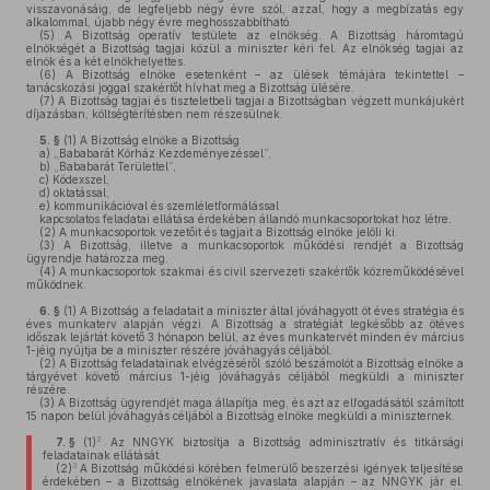
visszavonásáig, de legfeljebb négy évre szól, azzal, hogy a megbízatás egy
alkalommal, újabb négy évre meghosszabbítható.
(5)
A Bizottság operatív testülete az elnökség. A Bizottság háromtagú
elnökségét a Bizottság tagjai közül a miniszter kéri fel. Az elnökség tagjai az
elnök és a két elnökhelyettes.
(6)
A Bizottság elnöke esetenként – az ülések témájára tekintettel –
tanácskozási joggal szakértőt hívhat meg a Bizottság ülésére.
(7)
A Bizottság tagjai és tiszteletbeli tagjai a Bizottságban végzett munkájukért
díjazásban, költségtérítésben nem részesülnek.
5. §
(1)
A Bizottság elnöke a Bizottság
a)
„Bababarát Kórház Kezdeményezéssel”,
b)
„Bababarát Területtel”,
c)
Kódexszel,
d)
oktatással,
e)
kommunikációval és szemléletformálással
kapcsolatos feladatai ellátása érdekében állandó munkacsoportokat hoz létre.
(2)
A munkacsoportok vezetőit és tagjait a Bizottság elnöke jelöli ki.
(3)
A Bizottság, illetve a munkacsoportok működési rendjét a Bizottság
ügyrendje határozza meg.
(4)
A munkacsoportok szakmai és civil szervezeti szakértők közreműködésével
működnek.
6. §
(1)
A Bizottság a feladatait a miniszter által jóváhagyott öt éves stratégia és
éves munkaterv alapján végzi. A Bizottság a stratégiát legkésőbb az ötéves
időszak lejártát követő 3 hónapon belül, az éves munkatervét minden év március
1-jéig nyújtja be a miniszter részére jóváhagyás céljából.
(2)
A Bizottság feladatainak elvégzéséről szóló beszámolót a Bizottság elnöke a
tárgyévet követő március 1-jéig jóváhagyás céljából megküldi a miniszter
részére.
(3)
A Bizottság ügyrendjét maga állapítja meg, és azt az elfogadásától számított
15 napon belül jóváhagyás céljából a Bizottság elnöke megküldi a miniszternek.
2
7. §
(1)
Az NNGYK biztosítja a Bizottság adminisztratív és titkársági
feladatainak ellátását.
3
(2)
A Bizottság működési körében felmerülő beszerzési igények teljesítése
érdekében – a Bizottság elnökének javaslata alapján – az NNGYK jár el.