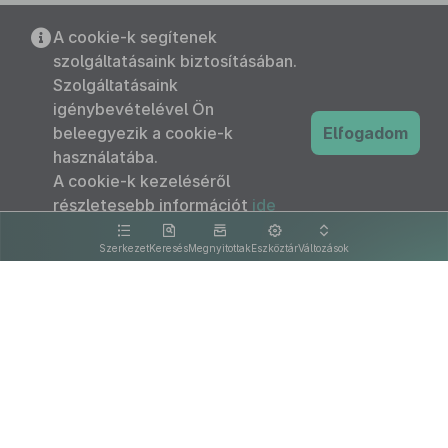
A cookie-k segítenek
szolgáltatásaink biztosításában.
Szolgáltatásaink
igénybevételével Ön
beleegyezik a cookie-k
Elfogadom
használatába.
A cookie-k kezeléséről
részletesebb információt
ide
kattintva olvashat.
Szerkezet
Keresés
Megnyitottak
Eszköztár
Változások