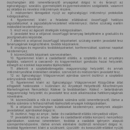
összhangban álló ismeretterjesztő anyagokat dolgoz ki és terjeszt az
egészségügyi, szociális, gyermekjóléti és gyermekvédelmi szolgáltatók, valamint
az oktatási és nevelési intézmények részére,
3.
módszertani támogatást nyújt az egészségügyi intézményi protokollok
kidolgozásához,
4.
figyelemmel kíséri a feladatai ellátásával összefüggő hatályos
jogszabályokat, a jogszabálytervezeteket véleményezi, illetve szükség esetén
módosítást kezdeményez,
5.
részt vesz az ágazati stratégiák kidolgozásában,
6.
javaslatot tesz a céljaival összefüggő tananyag beépítésére a graduális és
posztgraduális képzésbe,
7.
áttekinti a céljaival összefüggő képzéseket, szükség esetén javaslatot tesz
tananyagának kiegészítésére, további képzésekre,
8.
országos és regionális továbbképzéseket, konferenciákat, szakmai napokat
kezdeményez,
9.
közreműködik képzések szervezésében,
10.
figyelemmel kíséri a családbarát ellátás, a szoptatás és az anyatejes
táplálás, valamint a csecsemő- és kisgyermekkori gondozás hazai helyzetét,
elősegíti az ezekkel kapcsolatos tájékoztatást,
11.
áttekinti a szoptatástámogatás magyarországi helyzetét, és annak
intézményesítése érdekében oktatási, szervezeti és módszertani javaslatot tesz,
12.
az Egészségügyi Világszervezet ajánlása szerint ösztönzi a szoptatási
arányszámok növelését,
13.
figyelemmel kíséri az Egészségügyi Világszervezet Közgyűlése által
elfogadott határozatok – különösen Az Anyatejet Helyettesítő Készítmények
Marketingjének Nemzetközi Kódexe (a továbbiakban: Kódex) – betartásának
magyarországi helyzetét, és javaslatot tesz azok alkalmazása hatékonyságának
növelésére,
14.
közreműködik a nők és családok számára szóló ismeretterjesztő, illetve a
média számára is felhasználható tájékoztató anyagok kidolgozásában,
15.
a céljaival összhangban kutatásokat kezdeményez, amelynek alapján
javaslatokat, ajánlásokat dolgoz ki,
16.
ösztönzi, hogy az anya-, baba- és családbarát ellátás irányadóvá váljon,
17.
javaslatot tesz az anya-, baba- és családbarát ellátás korszerű nemzetközi
ajánlásokon, szakmai ismereteken, továbbá a családok igényein alapuló
szempontrendszerére, illetve ennek elérésére ösztönző rendszert dolgoz ki,
továbbá figyelemmel kíséri a szülészeti, újszülött- és koraszülött-ellátást nyújtó