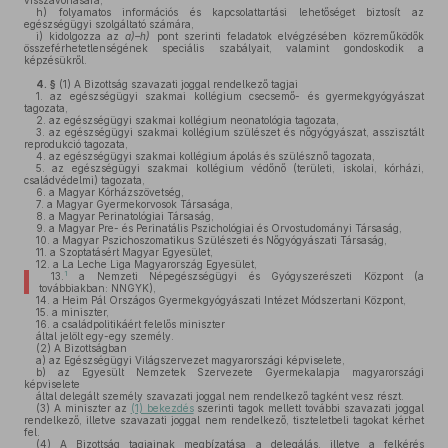
visszavonására,
h)
folyamatos információs és kapcsolattartási lehetőséget biztosít az
egészségügyi szolgáltató számára,
i)
kidolgozza az
a)–h)
pont szerinti feladatok elvégzésében közreműködők
összeférhetetlenségének speciális szabályait, valamint gondoskodik a
képzésükről.
4. §
(1)
A Bizottság szavazati joggal rendelkező tagjai
1.
az egészségügyi szakmai kollégium csecsemő- és gyermekgyógyászat
tagozata,
2.
az egészségügyi szakmai kollégium neonatológia tagozata,
3.
az egészségügyi szakmai kollégium szülészet és nőgyógyászat, asszisztált
reprodukció tagozata,
4.
az egészségügyi szakmai kollégium ápolás és szülésznő tagozata,
5.
az egészségügyi szakmai kollégium védőnő (területi, iskolai, kórházi,
családvédelmi) tagozata,
6.
a Magyar Kórházszövetség,
7.
a Magyar Gyermekorvosok Társasága,
8.
a Magyar Perinatológiai Társaság,
9.
a Magyar Pre- és Perinatális Pszichológiai és Orvostudományi Társaság,
10.
a Magyar Pszichoszomatikus Szülészeti és Nőgyógyászati Társaság,
11.
a Szoptatásért Magyar Egyesület,
12.
a La Leche Liga Magyarország Egyesület,
1
13.
a Nemzeti Népegészségügyi és Gyógyszerészeti Központ (a
továbbiakban: NNGYK),
14.
a Heim Pál Országos Gyermekgyógyászati Intézet Módszertani Központ,
15.
a miniszter,
16.
a családpolitikáért felelős miniszter
által jelölt egy-egy személy.
(2)
A Bizottságban
a)
az Egészségügyi Világszervezet magyarországi képviselete,
b)
az Egyesült Nemzetek Szervezete Gyermekalapja magyarországi
képviselete
által delegált személy szavazati joggal nem rendelkező tagként vesz részt.
(3)
A miniszter az
(1) bekezdés
szerinti tagok mellett további szavazati joggal
rendelkező, illetve szavazati joggal nem rendelkező, tiszteletbeli tagokat kérhet
fel.
(4)
A Bizottság tagjainak megbízatása a delegálás, illetve a felkérés