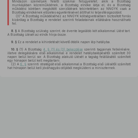
Mindazon személyek feletti szakmai felügyeletet, akik a Bizottság
munkájában közreműködnek, a Bizottság elnöke látja el, és a Bizottság
működési körében megkötött szerződések tekintetében az NNGYK csak a
Bizottság elnökének előzetes egyetértésével állíthat ki teljesítésigazolást.
4
(3)
A Bizottság működéséhez az NNGYK költségvetésében biztosított forrás
kizárólag a Bizottság e rendelet szerinti feladatainak ellátására használható
fel.
8. §
A Bizottság szükség szerint, de évente legalább két alkalommal ülést tart.
A Bizottság ülését az elnök hívja össze.
9. §
Ez a rendelet a kihirdetését követő ötödik napon lép hatályba.
10. §
(1)
A Bizottság
4. § (1) és (3) bekezdése
szerinti tagjainak felkérésére,
illetve delegálására első alkalommal e rendelet hatálybalépésétől számított 30
napon belül kerül sor. A Bizottság alakuló ülését a tagság felállásától számított
egy hónapon belül kell megtartani.
(2)
A
6. §
szerinti stratégiát első alkalommal a Bizottság első ülésétől számított
hat hónapon belül kell jóváhagyás céljából megküldeni a miniszternek.