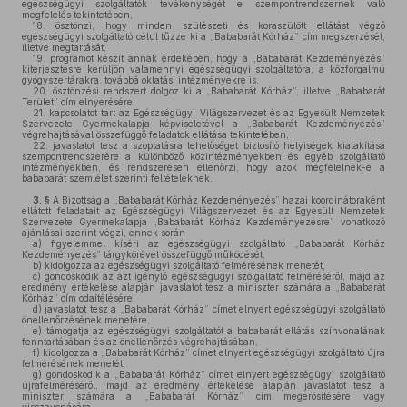
egészségügyi szolgáltatók tevékenységét e szempontrendszernek való
megfelelés tekintetében,
18.
ösztönzi, hogy minden szülészeti és koraszülött ellátást végző
egészségügyi szolgáltató célul tűzze ki a „Bababarát Kórház” cím megszerzését,
illetve megtartását,
19.
programot készít annak érdekében, hogy a „Bababarát Kezdeményezés”
kiterjesztésre kerüljön valamennyi egészségügyi szolgáltatóra, a közforgalmú
gyógyszertárakra, továbbá oktatási intézményekre is,
20.
ösztönzési rendszert dolgoz ki a „Bababarát Kórház”, illetve „Bababarát
Terület” cím elnyerésére,
21.
kapcsolatot tart az Egészségügyi Világszervezet és az Egyesült Nemzetek
Szervezete Gyermekalapja képviseletével a „Bababarát Kezdeményezés”
végrehajtásával összefüggő feladatok ellátása tekintetében,
22.
javaslatot tesz a szoptatásra lehetőséget biztosító helyiségek kialakítása
szempontrendszerére a különböző közintézményekben és egyéb szolgáltató
intézményekben, és rendszeresen ellenőrzi, hogy azok megfelelnek-e a
bababarát szemlélet szerinti feltételeknek.
3. §
A Bizottság a „Bababarát Kórház Kezdeményezés” hazai koordinátoraként
ellátott feladatait az Egészségügyi Világszervezet és az Egyesült Nemzetek
Szervezete Gyermekalapja „Bababarát Kórház Kezdeményezésre” vonatkozó
ajánlásai szerint végzi, ennek során
a)
figyelemmel kíséri az egészségügyi szolgáltató „Bababarát Kórház
Kezdeményezés” tárgykörével összefüggő működését,
b)
kidolgozza az egészségügyi szolgáltató felmérésének menetét,
c)
gondoskodik az azt igénylő egészségügyi szolgáltató felméréséről, majd az
eredmény értékelése alapján javaslatot tesz a miniszter számára a „Bababarát
Kórház” cím odaítélésére,
d)
javaslatot tesz a „Bababarát Kórház” címet elnyert egészségügyi szolgáltató
önellenőrzésének menetére,
e)
támogatja az egészségügyi szolgáltatót a bababarát ellátás színvonalának
fenntartásában és az önellenőrzés végrehajtásában,
f)
kidolgozza a „Bababarát Kórház” címet elnyert egészségügyi szolgáltató újra
felmérésének menetét,
g)
gondoskodik a „Bababarát Kórház” címet elnyert egészségügyi szolgáltató
újrafelméréséről, majd az eredmény értékelése alapján javaslatot tesz a
miniszter számára a „Bababarát Kórház” cím megerősítésére vagy