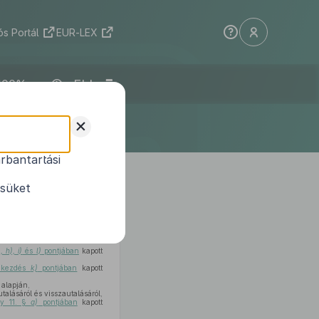
s Portál
EUR-LEX
ELI
+
rbantartási
nyrendeletek
ésüket
, h), i)
és
l)
pontjában
kapott
bekezdés
k)
pontjában
kapott
 alapján,
talásáról és visszautalásáról,
ny 11. §
a)
pontjában
kapott