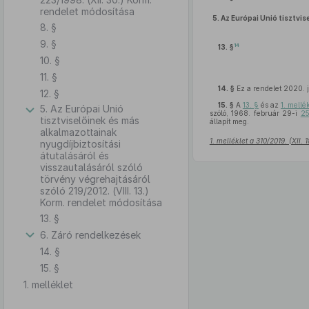
rendelet módosítása
5.
Az Európai Unió tisztvis
8. §
9. §
14
13. §
10. §
11. §
14. §
Ez a rendelet 2020. j
12. §
15. §
A
13. §
és az
1. mellé
5. Az Európai Unió
szóló, 1968. február 29-i
25
tisztviselőinek és más
állapít meg.
alkalmazottainak
1. melléklet a 310/2019. (XII.
nyugdíjbiztosítási
átutalásáról és
visszautalásáról szóló
törvény végrehajtásáról
szóló 219/2012. (VIII. 13.)
Korm. rendelet módosítása
13. §
6. Záró rendelkezések
14. §
15. §
1. melléklet