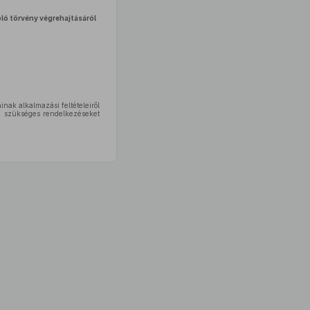
óló törvény végrehajtásáról
nak alkalmazási feltételeiről
 szükséges rendelkezéseket