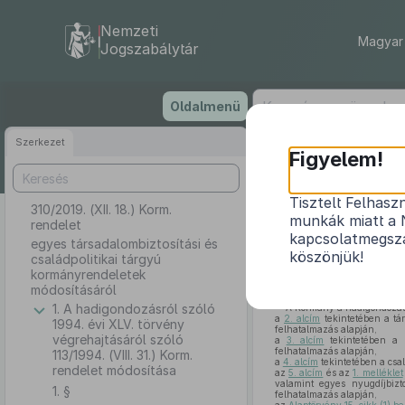
Nemzeti
Magyar 
Jogszabálytár
Ugrás
Oldalmenü
a
tartalomra
Szerkezet
Figyelem!
Tisztelt Felhasz
310/2019. (XII. 18.) Korm.
egyes társa
munkák miatt a 
rendelet
kapcsolatmegsza
egyes társadalombiztosítási és
köszönjük!
családpolitikai tárgyú
kormányrendeletek
módosításáról
1. A hadigondozásról szóló
A Kormány a hadigondozás
a
2. alcím
tekintetében a tár
1994. évi XLV. törvény
felhatalmazás alapján,
végrehajtásáról szóló
a
3. alcím
tekintetében a k
felhatalmazás alapján,
113/1994. (VIII. 31.) Korm.
a
4. alcím
tekintetében a csa
rendelet módosítása
az
5. alcím
és az
1. melléklet
valamint egyes nyugdíjbizt
1. §
felhatalmazás alapján,