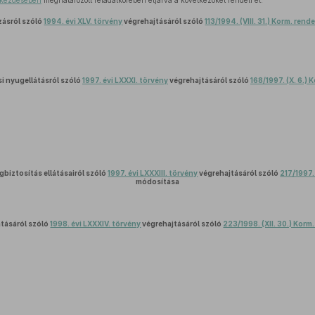
bekezdésében
meghatározott feladatkörében eljárva a következőket rendeli el:
ásról szóló
1994. évi XLV. törvény
végrehajtásáról szóló
113/1994. (VIII. 31.) Korm. rend
i nyugellátásról szóló
1997. évi LXXXI. törvény
végrehajtásáról szóló
168/1997. (X. 6.) 
gbiztosítás ellátásairól szóló
1997. évi LXXXIII. törvény
végrehajtásáról szóló
217/1997. 
módosítása
tásáról szóló
1998. évi LXXXIV. törvény
végrehajtásáról szóló
223/1998. (XII. 30.) Korm