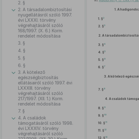
az
Alaptörvény 15. cikk (1) 
2. §
2. A társadalombiztosítási
1.
A hadigondoz
nyugellátásról szóló 1997.
2
1. §
évi LXXXI. törvény
végrehajtásáról szóló
3
2. §
168/1997. (X. 6.) Korm.
rendelet módosítása
2.
A társadalombiztosítás
3. §
4
3. §
4. §
5
4. §
5. §
6
5. §
6. §
7
6. §
3. A kötelező
3.
A kötelező egészsé
egészségbiztosítás
ellátásairól szóló 1997. évi
LXXXIII. törvény
8
7. §
végrehajtásáról szóló
217/1997. (XII. 1.) Korm.
4.
A családok támoga
rendelet módosítása
9
8. §
7. §
10
9. §
4. A családok
támogatásáról szóló 1998.
11
10. §
évi LXXXIV. törvény
12
11. §
végrehajtásáról szóló
13
12. §
223/1998. (XII. 30.) Korm.