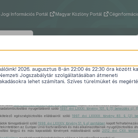
Jogi Információs Portál
Magyar Közlöny Portál
Céginformáció
310/2019. (XII. 18.) Korm. rendelet
nálóink! 2026. augusztus 8-án 22:00 és 22:30 óra között ka
dalombiztosítási és családpolitikai tárgyú kormá
Nemzeti Jogszabálytár szolgáltatásában átmeneti
1
módosításáról
kadásokra lehet számítani. Szíves türelmüket és megért
Hatályos: 2020. 01. 02. – 2020. 01. 02.
ról szóló
1994. évi XLV. törvény 28. §
b)
pontjában
kapott felhatalmazás alapján,
sadalombiztosítási nyugellátásról szóló
1997. évi LXXXI. törvény 101. § (1) bekezdés
c), f)
ötelező egészségbiztosítás ellátásairól szóló
1997. évi LXXXIII. törvény 83. § (2) 
ládok támogatásáról szóló
1998. évi LXXXIV. törvény 51. §
a)
pontjában
kapott felhatalmazás
tekintetében az Európai Unió tisztviselőinek és más alkalmazottainak nyugdíjbiztosítási átu
osítási tárgyú és más kapcsolódó törvények módosításáról szóló
2012. évi CXII. törvé