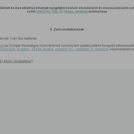
előinek és más alkalmazottainak nyugdíjbiztosítási átutalásáról és visszautalásáról sz
szóló
219/2012. (VIII. 13.) Korm. rendelet
módosítása
6.
Záró rendelkezések
anuár 1-jén lép hatályba.
klet
az Európai Közösségek tisztviselőinek személyzeti szabályzatáról és egyéb alkalmazottai
9/68/EGK, Euratom, ESZAK tanácsi rendelet VIII. melléklet 11. cikkének
végrehajtásához
15
 18.) Korm. rendelethez