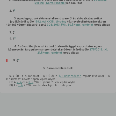
(VIII. 28.) Korm. rendelet
módosítása
3
2. §
3.
A pedagógusok előmeneteli rendszeréről és a közalkalmazottak
jogállásáról szóló
1992. évi XXXIII. törvény
köznevelési intézményekben
történő végrehajtásáról szóló
326/2013. (VIII. 30.) Korm. rendelet
módosítása
4
3. §
5
4. §
4.
Az óvodába járással és tankötelezettséggel kapcsolatos egyes
köznevelési tárgyú kormányrendeletek módosításáról szóló
275/2019. (XI.
21.) Korm. rendelet
módosítása
6
5. §
5.
Záró rendelkezések
6. §
(1)
Ez a rendelet – a (2) és a
(3) bekezdésben
foglalt kivétellel – a
kihirdetését követő napon lép hatályba.
(2)
A
2. §
és a
3. §
2020. január 1-jén lép hatályba.
(3)
Az
5. §
2020. szeptember 1-jén lép hatályba.