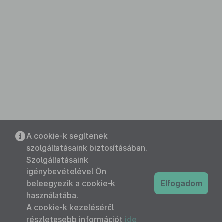
A cookie-k segítenek
szolgáltatásaink biztosításában.
Szolgáltatásaink
igénybevételével Ön
beleegyezik a cookie-k
Elfogadom
használatába.
A cookie-k kezeléséről
részletesebb információt
ide