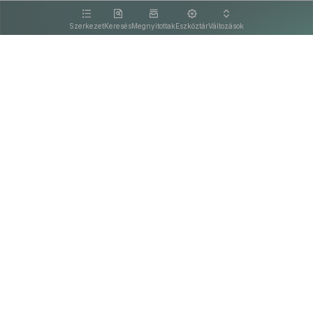
kattintva olvashat.
Szerkezet
Keresés
Megnyitottak
Eszköztár
Változások
Kapcsolat
Felhasználási feltételek
PDF
Akadálymentesítési nyilatkozat
Adatkezelési tájékoztató