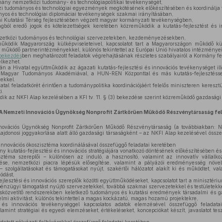
mány nemzetközi tudomány- és technológiapolitikai tevékenységét,
i tudományos és technológiai egyezmények megkötésének előkészítésében és koordinálja 
os és technológiai diplomáciai tevékenységek szakmai irányításában,
 Kutatási Térség fejlesztésében végzett magyar kormányzati tevékenységben,
ból eredő jogok és kötelezettségek keretében közreműködik a kutatás-fejlesztést és i
emzetközi tudományos és technológiai szervezetekben, kezdeményezésekben,
űködik Magyarország külképviseleteivel, kapcsolatot tart a Magyarországon működő kül
működő partnerintézményekkel, különös tekintettel az Európai Unió hivatalos intézményei
 bekezdés
ben meghatározott feladatok végrehajtásának részletes szabályairól a Kormány fel
elkezhet.
rán a Hivatal együttműködik az ágazati kutatás-fejlesztési és innovációs tevékenységet ill
a Magyar Tudományos Akadémiával, a HUN-REN Központtal és más kutatás-fejlesztéssel
ekkel.
tal feladatkörét érintően a tudománypolitika koordinációjáért felelős miniszteren kereszt
i.
ik az NKFI Alap kezelésében a KFI tv. 11. § (3) bekezdése szerint közreműködő gazdasági 
A Nemzeti Innovációs Ügynökség Nonprofit Zártkörűen Működő Részvénytársaság fel
ovációs Ügynökség Nonprofit Zártkörűen Működő Részvénytársaság (a továbbiakban: N
lajdonosi joggyakorlása alatt álló gazdasági társaságként – az NKFI Alap kezelésével összef
 innovációs ökoszisztéma koordinálásával összefüggő feladatai keretében
 kutatás-fejlesztési és innovációs stratégiájára vonatkozó döntésének előkészítésében é
ztéma szereplői – különösen az induló, a hasznosító, valamint az innovatív vállalko
ése, nemzetközi piacra lépésük elősegítése, valamint a pályázói eredményesség növe
 – szolgáltatásokat és támogatásokat nyújt, szakértői hálózatot alakít ki és működtet, val
ódást,
ejlesztési és innovációs szereplők közötti együttműködéseket, kapcsolatot tart a minisztéri
énzügyi támogatást nyújtó szervezetekkel, továbbá szakmai szervezetekkel és testületekke
ásközvetítő rendszerekben keletkező tudományos és kutatási eredmények társadalmi és g
lmi aktivitást, különös tekintettel a magas kockázatú, magas hozamú projektekre,
i és innovációs tevékenységgel kapcsolatos adatok elemzésével összefüggő feladata
amint stratégiai és egyedi elemzéseket, értékeléseket, koncepciókat készít, javaslatot te