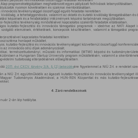
etett pályázati felhívásokkal összefüggő feladatai keretében
lap programstratégiájában meghatározott egyes pályázati felhívások lebonyolításában,
pályázatok nyomon követésében és szakmai mentorálásában,
és innovációs tevékenységgel összefüggő egyéb feladatai keretében
i kiválóság, a tehetséggondozás, valamint az oktatói és kutatói kiválóság támogatásában és
tatási képzések és a felsőoktatási intézmények képzési tartalmának megújításában,
-fejlesztési tevékenység minősítésével kapcsolatos szakértői feladatok ellátásában,
os kutatás-fejlesztési és innovációs támogatási programok – ideértve az NKFI Alapot i
szolgáló elemzések, értékelések, koncepciók készítésében, valamint a támogatási pro
terjesztésével kapcsolatos feladatai keretében
oszisztéma honlapot működtet,
s, kutatás-fejlesztési és innovációs tevékenységgel közvetlenül összefüggő konferenciák,
s az innovációs célú díjak adományozását,
ikai, természettudományi, műszaki és informatikai (MTMI) képzési és tudományterületet, 
t, különösen a Hungarian Startup University program működtetésén, valamint a sikertörténe
gvédelmi tudatosság elterjedésének elősegítésében.
zóló
2011. évi CXCV. törvény 3/A. § (2) bekezdés
ére figyelemmel a NIÜ Zrt. e rendelet szer
rán a NIÜ Zrt. együttműködik az ágazati kutatás-fejlesztési és innovációs tevékenységet ill
a Magyar Tudományos Akadémiával, a HUN-REN Központtal és más kutatás-fejlesztéssel
ekkel.
4.
Záró rendelkezések
anuár 2-án lép hatályba.