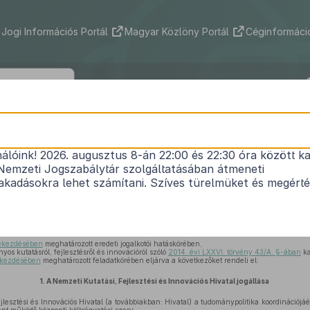
Jogi Információs Portál
Magyar Közlöny Portál
Céginformáció
344/2019. (XII. 23.) Korm. rendelet
nálóink! 2026. augusztus 8-án 22:00 és 22:30 óra között ka
tatási, Fejlesztési és Innovációs Hivatalról, valam
Nemzeti Jogszabálytár szolgáltatásában átmeneti
 Fejlesztési és Innovációs Alap kezelő szervének kij
kadásokra lehet számítani. Szíves türelmüket és megért
Hatályos: 2025. 07. 01. –
bekezdésében
meghatározott eredeti jogalkotói hatáskörében,
os kutatásról, fejlesztésről és innovációról szóló
2014. évi LXXVI. törvény 43/A. §-ában
ka
bekezdésében
meghatározott feladatkörében eljárva a következőket rendeli el:
1.
A Nemzeti Kutatási, Fejlesztési és Innovációs Hivatal jogállása
lesztési és Innovációs Hivatal (a továbbiakban: Hivatal) a tudománypolitika koordinációjáér