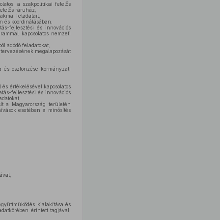
atos, a szakpolitikai felelős
felelős ráruház,
akmai feladatait,
an és koordinálásában,
ás-fejlesztési és innovációs
ogrammal kapcsolatos nemzeti
l adódó feladatokat,
és tervezésének megalapozását
sa és ösztönzése kormányzati
 és értékelésével kapcsolatos
ás-fejlesztési és innovációs
adatokat,
osít a Magyarország területén
hívások esetében a minősítés
ával,
 együttműködés kialakítása és
datkörében érintett tagjával,