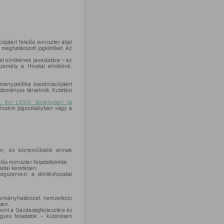
ójáért felelős miniszter által
 meghatározott jogköröket. Az
tal elnökének javaslatára – az
személy a Hivatal elnökévé,
ánypolitika koordinációjáért
udományos társelnök Kutatási
. évi LXXVI. törvényben (a
részére jogszabályban vagy a
ben, és közreműködik annak
lős miniszter feladatkörébe,
datai keretében
megszervezi a döntéshozatal
 kormányhatározat, nemzetközi
ben,
mint a Gazdaságfejlesztési és
 egyes feladatok – különösen