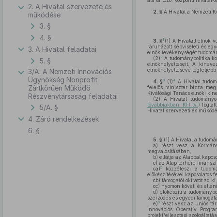
alá tartozó, központi hivatal
2. A Hivatal szervezete és
2. §
A Hivatal a Nemzeti Ku
működése
3. §
4. §
1
3. §
(1)
A Hivatalt elnök ve
ráruházott képviseleti és eg
3. A Hivatal feladatai
elnök tevékenységét tudomány
2
(2)
A tudománypolitika koo
5. §
elnökhelyetteseit. A kinev
elnökhelyettesévé legfeljebb
3/A. A Nemzeti Innovációs
Ügynökség Nonprofit
3
4
4. §
(1)
A Hivatal tudomá
Zártkörűen Működő
felelős miniszter bízza meg
Kiválósági Tanács elnöki ki
Részvénytársaság feladatai
(2)
A Hivatal tudományos 
továbbiakban: KFI tv.)
foglal
5/A. §
Hivatal szervezeti és működé
4. Záró rendelkezések
6. §
5. §
(1)
A Hivatal a tudomány
a)
részt vesz a Kormány 
megvalósításában,
b)
ellátja az Alappal kapcs
c)
az Alap terhére finanszír
5
ca)
közzéteszi a tudomány
előkészítésével kapcsolatos f
cb)
támogatói okiratot ad ki
cc)
nyomon követi és ellenő
d)
előkészíti a tudománypol
szerződés és egyedi támogatá
6
e)
részt vesz az uniós tá
Innovációs Operatív Program
projektfejlesztési szolgáltatá