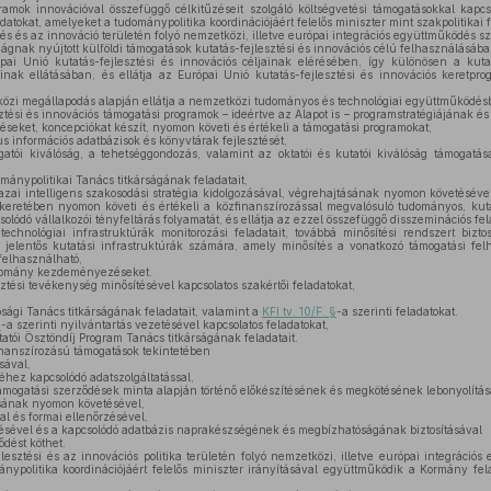
ramok innovációval összefüggő célkitűzéseit szolgáló költségvetési támogatásokkal kapcsol
datokat, amelyeket a tudománypolitika koordinációjáért felelős miniszter mint szakpolitikai 
tés és az innováció területén folyó nemzetközi, illetve európai integrációs együttműködés sz
gnak nyújtott külföldi támogatások kutatás-fejlesztési és innovációs célú felhasználásáb
i Unió kutatás-fejlesztési és innovációs céljainak elérésében, így különösen a kutat
inak ellátásában, és ellátja az Európai Unió kutatás-fejlesztési és innovációs keretpr
zi megállapodás alapján ellátja a nemzetközi tudományos és technológiai együttműködésbő
ztési és innovációs támogatási programok – ideértve az Alapot is – programstratégiájának 
éseket, koncepciókat készít, nyomon követi és értékeli a támogatási programokat,
s információs adatbázisok és könyvtárak fejlesztését,
tói kiválóság, a tehetséggondozás, valamint az oktatói és kutatói kiválóság támogatá
mánypolitikai Tanács titkárságának feladatait,
azai intelligens szakosodási stratégia kidolgozásával, végrehajtásának nyomon követésével
keretében nyomon követi és értékeli a közfinanszírozással megvalósuló tudományos, kutat
solódó vállalkozói tényfeltárás folyamatát, és ellátja az ezzel összefüggő disszeminációs fel
technológiai infrastruktúrák monitorozási feladatait, továbbá minősítési rendszert bizt
jelentős kutatási infrastruktúrák számára, amely minősítés a vonatkozó támogatási fel
 felhasználható,
udomány kezdeményezéseket.
sztési tevékenység minősítésével kapcsolatos szakértői feladatokat,
ósági Tanács titkárságának feladatait, valamint a
KFI tv. 10/F. §
-a szerinti feladatokat.
§
-a szerinti nyilvántartás vezetésével kapcsolatos feladatokat,
atói Ösztöndíj Program Tanács titkárságának feladatait.
inanszírozású támogatások tekintetében
sával,
hez kapcsolódó adatszolgáltatással,
támogatási szerződések minta alapján történő előkészítésének és megkötésének lebonyolítás
sának nyomon követésével,
l és formai ellenőrzésével,
tésével és a kapcsolódó adatbázis naprakészségének és megbízhatóságának biztosításával
ődést köthet.
lesztési és az innovációs politika területén folyó nemzetközi, illetve európai integrációs
nypolitika koordinációjáért felelős miniszter irányításával együttműködik a Kormány fela