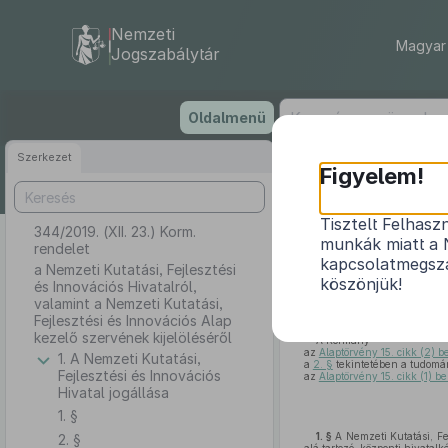
Nemzeti
Magyar 
Jogszabálytár
Ugrás
Oldalmenü
a
tartalomra
Szerkezet
Figyelem!
Tisztelt Felhasz
344/2019. (XII. 23.) Korm.
a Nemzeti Ku
munkák miatt a 
rendelet
Kutatási,
kapcsolatmegsza
a Nemzeti Kutatási, Fejlesztési
köszönjük!
és Innovációs Hivatalról,
valamint a Nemzeti Kutatási,
Fejlesztési és Innovációs Alap
kezelő szervének kijelöléséről
A Kormány
az
Alaptörvény 15. cikk (2) 
1. A Nemzeti Kutatási,
a
2. §
tekintetében a tudomány
Fejlesztési és Innovációs
az
Alaptörvény 15. cikk (1) 
Hivatal jogállása
1. §
1. §
A Nemzeti Kutatási, Fej
2. §