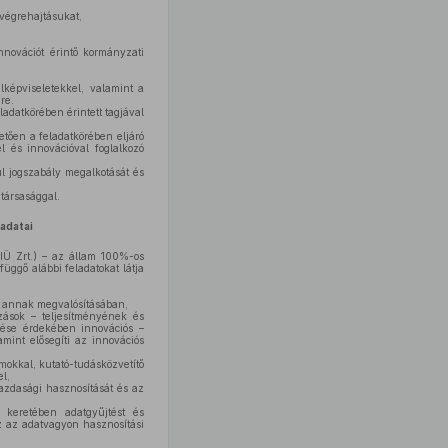
végrehajtásukat,
nnovációt érintő kormányzati
képviseletekkel, valamint a
re.
adatkörében érintett tagjával
etően a feladatkörében eljáró
 és innovációval foglalkozó
ül jogszabály megalkotását és
társasággal.
adatai
IÜ Zrt.) – az állam 100%-os
üggő alábbi feladatokat látja
s annak megvalósításában,
zások – teljesítményének és
lése érdekében innovációs –
amint elősegíti az innovációs
umokkal, kutató-tudásközvetítő
l,
azdasági hasznosítását és az
i keretében adatgyűjtést és
sz az adatvagyon hasznosítási