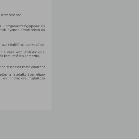
 ösztönzésében,
s – programstratégiájának és
gramok nyomon követésében és
 szakkiállítások szervezését,
a vállalkozói attitűdöt és a
tek bemutatásán keresztül,
inti feladatait közfeladatként
etően a feladatkörében eljáró
 és innovációval foglalkozó