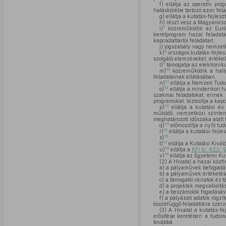
f)
ellátja az operatív prog
hatáskörébe tartozó azon fela
g)
ellátja a kutatás-fejlesz
h)
részt vesz a Magyarorszá
7
i)
közreműködik az Európa
keretprogram hazai feladata
kapcsolattartói feladatait,
j)
jogszabály vagy nemzetkö
8
k)
országos kutatás-fejles
szolgáló elemzéseket, értékel
9
l)
támogatja az elektroniku
10
m)
közreműködik a hallga
feladatainak ellátásában,
11
n)
ellátja a Nemzeti Tudo
12
o)
ellátja a mindenkori h
szakmai feladatokat, ennek 
programokat, biztosítja a kapc
13
p)
ellátja a kutatási és 
működő, nemzetközi szinten 
meghatározott időszaka alatt
14
q)
előmozdítja a nyílt t
15
r)
ellátja a kutatási-fejle
16
s)
17
t)
ellátja a Kutatási Kivál
18
u)
ellátja a
KFI tv. 42/J. 
19
v)
ellátja az Egyetemi Kut
(2)
A Hivatal a hazai közf
a)
a pályaművek befogadá
b)
a pályaművek értékelésé
c)
a támogatói okiratok és 
d)
a projektek megvalósítá
e)
a beszámolók fogadásáva
f)
a pályázati adatok rögzí
összefüggő feladatokra szerz
(3)
A Hivatal a kutatás-fej
erősítése keretében a tudomá
továbbá