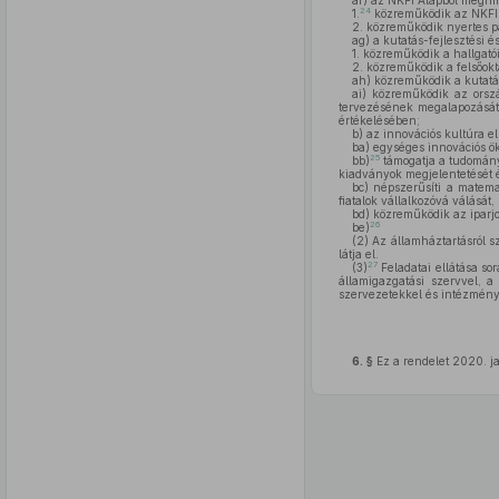
af)
az NKFI Alapból meghird
24
1.
közreműködik az NKFI A
2. közreműködik nyertes 
ag)
a kutatás-fejlesztési 
1. közreműködik a hallgató
2. közreműködik a felsőok
ah)
közreműködik a kutatási
ai)
közreműködik az ország
tervezésének megalapozását 
értékelésében;
b)
az innovációs kultúra el
ba)
egységes innovációs ök
25
bb)
támogatja a tudományo
kiadványok megjelentetését é
bc)
népszerűsíti a matemat
fiatalok vállalkozóvá válásá
bd)
közreműködik az iparjo
26
be)
(2)
Az államháztartásról s
látja el.
27
(3)
Feladatai ellátása so
államigazgatási szervvel, 
szervezetekkel és intézmény
6. §
Ez a rendelet 2020. j