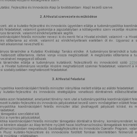
ként működő központi költségvetési szerv.
tatási, Fejlesztési és Innovációs Alap (a továbbiakban: Alap) kezelő szerve.
2.
A Hivatal szervezete és működése
zeti, aki a kutatás-fejlesztési és innovációs ügyekben ellátja a tudománypolitika koordináci
yéb feladatokat, valamint gyakorolja a jogszabályban a költségvetési szerv vezetője részére
os társelnök, valamint elnökhelyettesek segítik.
rdinációjáért felelős miniszter nevezi ki és menti fel a Hivatal elnökét, valamint – a Hiva
ezés időtartama az elnök, valamint az elnökhelyettesek esetében öt év. Ugyanaz a 
 két alkalommal nevezhető ki.
nyos társelnöke a Kutatási Kiválósági Tanács elnöke. A tudományos társelnököt a tudom
 határozott időtartamra, illetve vonja vissza megbízatását. A megbízatás időtartama a t
nevezésével megegyező időszak.
társelnöke ellátja a tudományos kutatásról, fejlesztésről és innovációról szóló
2014
t, a Hivatal tudományos vezetője részére meghatározott szakmai feladatokat, valamint a 
si szabályzatában meghatározott feladatokat.
3.
A Hivatal feladatai
politika koordinációjáért felelős miniszter irányítása mellett ellátja az alábbi feladatokat:
kutatás-fejlesztési és innovációs stratégiájára vonatkozó döntésének előkészítésé
olatos azon feladatokat, amelyeket törvény nem utal a tudománypolitika koordinációjáért fele
ozott kutatás-fejlesztési és innovációs pályázatokat kezelő szerv minőségében ellátott fela
politika koordinációjáért felelős miniszter által jóváhagyott pályázati kiírást, és 
eladatokat,
, támogatási szerződést köt,
rzi a nyertes pályázatokat,
itika koordinációjáért felelős miniszter támogatási döntését a törvény, kormányrendelet,
si kérelem alapján az Alap terhére nyújtott hazai közfinanszírozású támogatások tekinteté
rsfinanszírozásban megvalósuló Gazdaságfejlesztési és Innovációs Operatív Program, vala
 Plusz kutatás-fejlesztésre és innovációra fordított forrásai tekintetében felmerülő
sok nyújtása – ellátásában,