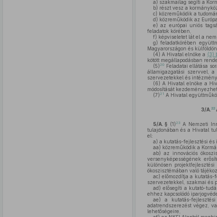
a)
szakmailag segíti a Kor
b)
részt vesz a kormányköz
c)
közreműködik a tudomány
d)
közreműködik az Európai
e)
az európai uniós tagság
feladatok körében,
f)
képviseletet lát el a n
g)
feladatkörében együttm
Magyarországon és külföldön 
(4)
A Hivatal elnöke a
(3)
kötött megállapodásban rend
20
(5)
Feladatai ellátása so
államigazgatási szervvel, 
szervezetekkel és intézmény
(6)
A Hivatal elnöke a Hiva
módosítását kezdeményezhet
21
(7)
A Hivatal együttműköd
22
3/A.
23
5/A. §
(1)
A Nemzeti Inn
tulajdonában és a Hivatal tu
el:
a)
a kutatás-fejlesztési és
aa)
közreműködik a Kormány
ab)
az innovációs ökoszis
versenyképességének erősít
különösen projektfejlesztési
ökoszisztémában való tájékoz
ac)
előmozdítja a kutatás-f
szervezetekkel, szakmai és p
ad)
elősegíti a kutató-tud
ehhez kapcsolódó iparjogvéde
ae)
a kutatás-fejlesztés
adatrendszerezést végez, val
lehetőségeire,