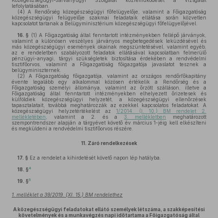
Közegészségügyi-Járványügyi Szolgálat közreműködését a vizsgálat
lefolytatásában.
(4)
A Rendőrség közegészségügyi főfelügyelője, valamint a Főigazgatóság
közegészségügyi felügyelője szakmai feladataik ellátása során közvetlen
kapcsolatot tartanak a Belügyminisztérium közegészségügyi főfelügyelőjével.
16. §
(1)
A Főigazgatóság által fenntartott intézményekben fellépő járványok,
valamint a különösen veszélyes járványos megbetegedések leküzdésével és
más közegészségügyi események okainak megszüntetésével, valamint egyéb,
az e rendeletben szabályozott feladatok ellátásával kapcsolatban felmerülő
pénzügyi-anyagi, tárgyi szükségletek biztosítása érdekében a rendvédelmi
tisztifőorvos, valamint a Főigazgatóság főigazgatója javaslatot tesznek a
belügyminiszternek.
(2)
A Főigazgatóság főigazgatója, valamint az országos rendőrfőkapitány
évente legalább egy alkalommal közösen értékelik a Rendőrség és a
Főigazgatóság személyi állománya, valamint az őrzött szálláson, illetve a
Főigazgatóság által fenntartott intézményekben elhelyezett őrizetesek és
külföldiek közegészségügyi helyzetét, a közegészségügyi ellenőrzések
tapasztalatait, továbbá meghatározzák az ezekkel kapcsolatos feladatokat. A
közegészségügyi helyzetértékelést az
1/2014. (I. 10.) BM rendelet 2.
mellékletében
, valamint a 2. és a
3. mellékletben
meghatározott
szempontrendszer alapján a tárgyévet követő év március 1-jéig kell elkészíteni
és megküldeni a rendvédelmi tisztifőorvos részére.
11.
Záró rendelkezések
17. §
Ez a rendelet a kihirdetését követő napon lép hatályba.
4
18. §
5
19. §
1. melléklet a 39/2019. (XI. 15.) BM rendelethez
A közegészségügyi feladatokat ellátó személyek létszáma, a szakképesítési
követelmények és a munkavégzés napi időtartama a Főigazgatóság által