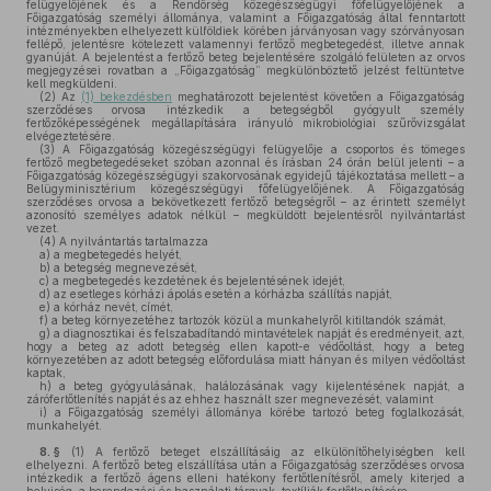
felügyelőjének és a Rendőrség közegészségügyi főfelügyelőjének a
Főigazgatóság személyi állománya, valamint a Főigazgatóság által fenntartott
intézményekben elhelyezett külföldiek körében járványosan vagy szórványosan
fellépő, jelentésre kötelezett valamennyi fertőző megbetegedést, illetve annak
gyanúját. A bejelentést a fertőző beteg bejelentésére szolgáló felületen az orvos
megjegyzései rovatban a „Főigazgatóság” megkülönböztető jelzést feltüntetve
kell megküldeni.
(2)
Az
(1) bekezdésben
meghatározott bejelentést követően a Főigazgatóság
szerződéses orvosa intézkedik a betegségből gyógyult személy
fertőzőképességének megállapítására irányuló mikrobiológiai szűrővizsgálat
elvégeztetésére.
(3)
A Főigazgatóság közegészségügyi felügyelője a csoportos és tömeges
fertőző megbetegedéseket szóban azonnal és írásban 24 órán belül jelenti – a
Főigazgatóság közegészségügyi szakorvosának egyidejű tájékoztatása mellett – a
Belügyminisztérium közegészségügyi főfelügyelőjének. A Főigazgatóság
szerződéses orvosa a bekövetkezett fertőző betegségről – az érintett személyt
azonosító személyes adatok nélkül – megküldött bejelentésről nyilvántartást
vezet.
(4)
A nyilvántartás tartalmazza
a)
a megbetegedés helyét,
b)
a betegség megnevezését,
c)
a megbetegedés kezdetének és bejelentésének idejét,
d)
az esetleges kórházi ápolás esetén a kórházba szállítás napját,
e)
a kórház nevét, címét,
f)
a beteg környezetéhez tartozók közül a munkahelyről kitiltandók számát,
g)
a diagnosztikai és felszabadítandó mintavételek napját és eredményeit, azt,
hogy a beteg az adott betegség ellen kapott-e védőoltást, hogy a beteg
környezetében az adott betegség előfordulása miatt hányan és milyen védőoltást
kaptak,
h)
a beteg gyógyulásának, halálozásának vagy kijelentésének napját, a
zárófertőtlenítés napját és az ehhez használt szer megnevezését, valamint
i)
a Főigazgatóság személyi állománya körébe tartozó beteg foglalkozását,
munkahelyét.
8. §
(1)
A fertőző beteget elszállításáig az elkülönítőhelyiségben kell
elhelyezni. A fertőző beteg elszállítása után a Főigazgatóság szerződéses orvosa
intézkedik a fertőző ágens elleni hatékony fertőtlenítésről, amely kiterjed a