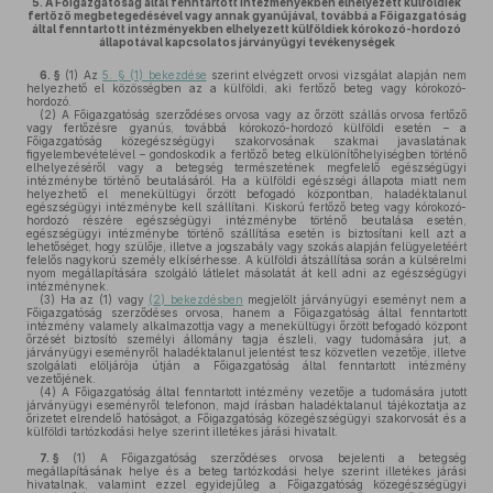
5.
A Főigazgatóság által fenntartott intézményekben elhelyezett külföldiek
fertőző megbetegedésével vagy annak gyanújával, továbbá a Főigazgatóság
által fenntartott intézményekben elhelyezett külföldiek kórokozó-hordozó
állapotával kapcsolatos járványügyi tevékenységek
6. §
(1)
Az
5. § (1) bekezdése
szerint elvégzett orvosi vizsgálat alapján nem
helyezhető el közösségben az a külföldi, aki fertőző beteg vagy kórokozó-
hordozó.
(2)
A Főigazgatóság szerződéses orvosa vagy az őrzött szállás orvosa fertőző
vagy fertőzésre gyanús, továbbá kórokozó-hordozó külföldi esetén – a
Főigazgatóság közegészségügyi szakorvosának szakmai javaslatának
figyelembevételével – gondoskodik a fertőző beteg elkülönítőhelyiségben történő
elhelyezéséről vagy a betegség természetének megfelelő egészségügyi
intézménybe történő beutalásáról. Ha a külföldi egészségi állapota miatt nem
helyezhető el menekültügyi őrzött befogadó központban, haladéktalanul
egészségügyi intézménybe kell szállítani. Kiskorú fertőző beteg vagy kórokozó-
hordozó részére egészségügyi intézménybe történő beutalása esetén,
egészségügyi intézménybe történő szállítása esetén is biztosítani kell azt a
lehetőséget, hogy szülője, illetve a jogszabály vagy szokás alapján felügyeletéért
felelős nagykorú személy elkísérhesse. A külföldi átszállítása során a külsérelmi
nyom megállapítására szolgáló látlelet másolatát át kell adni az egészségügyi
intézménynek.
(3)
Ha az (1) vagy
(2) bekezdésben
megjelölt járványügyi eseményt nem a
Főigazgatóság szerződéses orvosa, hanem a Főigazgatóság által fenntartott
intézmény valamely alkalmazottja vagy a menekültügyi őrzött befogadó központ
őrzését biztosító személyi állomány tagja észleli, vagy tudomására jut, a
járványügyi eseményről haladéktalanul jelentést tesz közvetlen vezetője, illetve
szolgálati elöljárója útján a Főigazgatóság által fenntartott intézmény
vezetőjének.
(4)
A Főigazgatóság által fenntartott intézmény vezetője a tudomására jutott
járványügyi eseményről telefonon, majd írásban haladéktalanul tájékoztatja az
őrizetet elrendelő hatóságot, a Főigazgatóság közegészségügyi szakorvosát és a
külföldi tartózkodási helye szerint illetékes járási hivatalt.
7. §
(1)
A Főigazgatóság szerződéses orvosa bejelenti a betegség
megállapításának helye és a beteg tartózkodási helye szerint illetékes járási
hivatalnak, valamint ezzel egyidejűleg a Főigazgatóság közegészségügyi