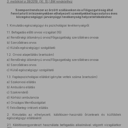
3. melléklet a 39/2019. (XI. 15.) BM rendelethez
Szempontrendszer az őrzött szállásokon és a Főigazgatóság által
fenntartott intézményekben elhelyezett személyekkel kapcsolatos éves
közegészségügyi-járványügyi tevékenység helyzetértékeléshez
1.
Kimutatás egészségügyi és pszichológiai tevékenységről
1.1.
Befogadás előtti orvosi vizsgálat (fő)
a)
Rendőrségi állományú orvos/Főigazgatóság szerződéses orvosa
b)
Szerződéses orvos
c)
Külsős egészségügyi szolgáltató
1.2.
Orvosi alapellátás (esetszám)
a)
Rendőrségi állományú orvos/Főigazgatóság szerződéses orvosa
b)
Szerződéses orvos
c)
Külső egészségügyi szolgáltató
1.3.
Fogdapszichológiai ellátást igénybe vettek száma (esetszám)
a)
Szakorvosi ellátás
b)
Ambuláns ellátás
c)
Szakrendelő
d)
Kórházi ambulancia
e)
Országos Mentőszolgálat
f)
Fekvőbeteg-intézeti ellátás
2.
Kimutatás az elhelyezett, kábítószer-használó őrizetesek és külföldiek
egészségügyi ellátásáról
2.1.
Kábítószergyorsteszt használata befogadás alkalmával végzett vizsgálatkor