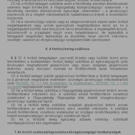
helyiség, a berendezési és használati tárgyak, textíliák fertőtlenítésére.
(2)
Ha a fertőző beteggel szállítása során a Rendőrség személyi állományának
valamely tagja érintkezett, a Főigazgatóság közegészségügyi szakorvosa – a
Rendőrség személyi állományának egészsége védelmében – a járványügyi
eseményről és a megtett intézkedésekről haladéktalanul értesíti a rendvédelmi
tisztiorvost.
(3)
Ha a menekültügyi eljárás vagy az idegenrendészeti eljárás során fertőző
megbetegedésre vagy annak gyanújának megállapítására kerül sor, és a
megbetegedett külföldi más helyszínre kerül átszállításra, a megállapított tényről,
körülményről a vizsgálatot végző orvos haladéktalanul, de legkésőbb a
befogadást megelőzően tájékoztatja az átszállítás helye szerinti intézmény
vezetőjét, valamint az ott egészségügyi szolgálatot ellátó személyeket.
6.
A fertőző beteg szállítása
9. §
(1)
A fertőző betegségben szenvedő őrizetes vagy külföldi (ezen alcím
tekintetében a továbbiakban: fertőző beteg) szállítása az egészségügyről szóló
törvényben meghatározott gépjárművel vagy olyan szolgálati gépjárművel
történhet, amely könnyen mosható és fertőtleníthető belső felületekkel
rendelkezik.
(2)
A fertőző beteget szállító gépjárművek fertőtlenítése a fertőző betegségek
és a járványok megelőzése érdekében szükséges járványügyi intézkedésekről
szóló
18/1998. (VI. 3.) NM rendeletben [a továbbiakban: 18/1998. (VI. 3.) NM
rendelet
] meghatározott módon történhet.
(3)
Ha a fertőző beteg szállítása a Főigazgatóság gépjárművével történt, annak
fertőtlenítésére intézkedni kell. A szállítást követő fertőtlenítésre vonatkozó
szabályokat a Főigazgatóság főigazgatója által kiadott közegészségügyi-
járványügyi szabályzat rögzíti.
(4)
Ha a fertőző beteg szállítása szolgálati gépjárművel történt, annak
fertőtlenítésére az adott rendvédelmi szerv vezetője intézkedik. A szállítást
követő fertőtlenítésre vonatkozó szabályokat az országos rendőrfőkapitány által
kiadott közegészségügyi-járványügyi szabályzat rögzíti.
(5)
Ha a fertőzött beteg egészségi állapota indokolja, szállítását
mentőgépjárművel kell végrehajtani.
7.
Az őrzött szállással kapcsolatos közegészségügyi tevékenységek