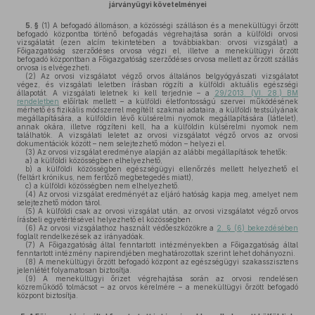
járványügyi követelményei
5. §
(1)
A befogadó állomáson, a közösségi szálláson és a menekültügyi őrzött
befogadó központba történő befogadás végrehajtása során a külföldi orvosi
vizsgálatát (ezen alcím tekintetében a továbbiakban: orvosi vizsgálat) a
Főigazgatóság szerződéses orvosa végzi el, illetve a menekültügyi őrzött
befogadó központban a Főigazgatóság szerződéses orvosa mellett az őrzött szállás
orvosa is elvégezheti.
(2)
Az orvosi vizsgálatot végző orvos általános belgyógyászati vizsgálatot
végez, és vizsgálati leletben írásban rögzíti a külföldi aktuális egészségi
állapotát. A vizsgálati leletnek ki kell terjednie – a
29/2013. (VI. 28.) BM
rendeletben
előírtak mellett – a külföldi életfontosságú szervei működésének
mérhető és fizikális módszerrel megítélt szakmai adataira, a külföldi testsúlyának
megállapítására, a külföldin lévő külsérelmi nyomok megállapítására (látlelet),
annak okára, illetve rögzíteni kell, ha a külföldin külsérelmi nyomok nem
találhatók. A vizsgálati leletet az orvosi vizsgálatot végző orvos az orvosi
dokumentációk között – nem selejtezhető módon – helyezi el.
(3)
Az orvosi vizsgálat eredménye alapján az alábbi megállapítások tehetők:
a)
a külföldi közösségben elhelyezhető,
b)
a külföldi közösségben egészségügyi ellenőrzés mellett helyezhető el
(feltárt krónikus, nem fertőző megbetegedés miatt),
c)
a külföldi közösségben nem elhelyezhető.
(4)
Az orvosi vizsgálat eredményét az eljáró hatóság kapja meg, amelyet nem
selejtezhető módon tárol.
(5)
A külföldi csak az orvosi vizsgálat után, az orvosi vizsgálatot végző orvos
írásbeli egyetértésével helyezhető el közösségben.
(6)
Az orvosi vizsgálathoz használt védőeszközökre a
2. § (6) bekezdésében
foglalt rendelkezések az irányadóak.
(7)
A Főigazgatóság által fenntartott intézményekben a Főigazgatóság által
fenntartott intézmény napirendjében meghatározottak szerint lehet dohányozni.
(8)
A menekültügyi őrzött befogadó központ az egészségügyi szakasszisztens
jelenlétét folyamatosan biztosítja.
(9)
A menekültügyi őrizet végrehajtása során az orvosi rendelésen
közreműködő tolmácsot – az orvos kérelmére – a menekültügyi őrzött befogadó
központ biztosítja.