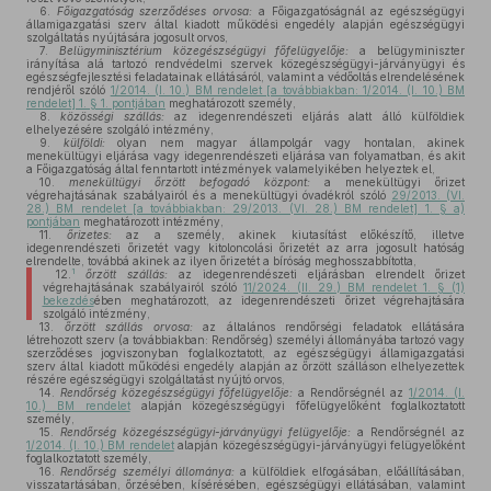
6.
Főigazgatóság szerződéses orvosa:
a Főigazgatóságnál az egészségügyi
államigazgatási szerv által kiadott működési engedély alapján egészségügyi
szolgáltatás nyújtására jogosult orvos,
7.
Belügyminisztérium közegészségügyi főfelügyelője:
a belügyminiszter
irányítása alá tartozó rendvédelmi szervek közegészségügyi-járványügyi és
egészségfejlesztési feladatainak ellátásáról, valamint a védőoltás elrendelésének
rendjéről szóló
1/2014. (I. 10.) BM rendelet [a továbbiakban: 1/2014. (I. 10.) BM
rendelet] 1. § 1. pontjában
meghatározott személy,
8.
közösségi szállás:
az idegenrendészeti eljárás alatt álló külföldiek
elhelyezésére szolgáló intézmény,
9.
külföldi:
olyan nem magyar állampolgár vagy hontalan, akinek
menekültügyi eljárása vagy idegenrendészeti eljárása van folyamatban, és akit
a Főigazgatóság által fenntartott intézmények valamelyikében helyeztek el,
10.
menekültügyi őrzött befogadó központ:
a menekültügyi őrizet
végrehajtásának szabályairól és a menekültügyi óvadékról szóló
29/2013. (VI.
28.) BM rendelet [a továbbiakban: 29/2013. (VI. 28.) BM rendelet] 1. § a)
pontjában
meghatározott intézmény,
11.
őrizetes:
az a személy, akinek kiutasítást előkészítő, illetve
idegenrendészeti őrizetét vagy kitoloncolási őrizetét az arra jogosult hatóság
elrendelte, továbbá akinek az ilyen őrizetét a bíróság meghosszabbította,
1
12.
őrzött szállás:
az idegenrendészeti eljárásban elrendelt őrizet
végrehajtásának szabályairól szóló
11/2024. (II. 29.) BM rendelet 1. § (1)
bekezdés
ében meghatározott, az idegenrendészeti őrizet végrehajtására
szolgáló intézmény,
13.
őrzött szállás orvosa:
az általános rendőrségi feladatok ellátására
létrehozott szerv (a továbbiakban: Rendőrség) személyi állományába tartozó vagy
szerződéses jogviszonyban foglalkoztatott, az egészségügyi államigazgatási
szerv által kiadott működési engedély alapján az őrzött szálláson elhelyezettek
részére egészségügyi szolgáltatást nyújtó orvos,
14.
Rendőrség közegészségügyi főfelügyelője:
a Rendőrségnél az
1/2014. (I.
10.) BM rendelet
alapján közegészségügyi főfelügyelőként foglalkoztatott
személy,
15.
Rendőrség közegészségügyi-járványügyi felügyelője:
a Rendőrségnél az
1/2014. (I. 10.) BM rendelet
alapján közegészségügyi-járványügyi felügyelőként
foglalkoztatott személy,
16.
Rendőrség személyi állománya:
a külföldiek elfogásában, előállításában,
visszatartásában, őrzésében, kísérésében, egészségügyi ellátásában, valamint