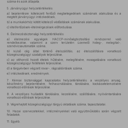
száma és azok állapota.
5.
Járványügyi helyzetértékelés:
a)
bejelentésre kötelezett fertőző megbetegedések számának alakulása és a
megtett járványügyi intézkedések,
b)
a munkakörhöz kötött kötelező védőoltások számának alakulása,
c)
ételfertőzések-ételmérgezések előfordulása.
6.
Élelmezésbiztonsági helyzetértékelés:
a)
élelmezési egységek HACCP-minőségbiztosítási rendszerrel való
rendelkezése, valamint a szerv területén üzemelő hideg-, melegital-,
szendvicsautomaták száma,
b)
külső cég által történő ételszállítás, az ételszállításra vonatkozó
közegészségügyi szabályok teljesülése,
c)
az otthonról hozott ételek hűtésére, melegítésére, mosogatására vonatkozó
közegészségügyi feltételek teljesülése,
d)
a tárgyévben végzett rovar-, rágcsálóirtások száma,
e)
intézkedések, eredmények.
7.
Kémiai biztonsággal kapcsolatos helyzetértékelés: a veszélyes anyag,
készítmény bejelentésére, felhasználására, tárolására, kockázatelemzésére
vonatkozó előírások teljesülése.
8.
A veszélyes hulladék tárolására, kezelésére, szállítására, nyilvántartására
vonatkozó előírások teljesülése.
9.
Végrehajtott közegészségügyi tárgyú oktatások száma, tapasztalatai.
10.
Hazai szervezetekkel, intézményekkel való együttműködés során végzett
feladatok.
11.
Egyéb.