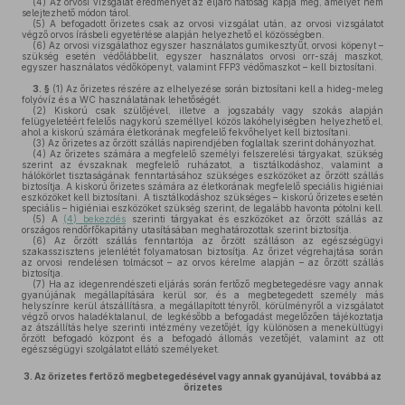
(4)
Az orvosi vizsgálat eredményét az eljáró hatóság kapja meg, amelyet nem
selejtezhető módon tárol.
(5)
A befogadott őrizetes csak az orvosi vizsgálat után, az orvosi vizsgálatot
végző orvos írásbeli egyetértése alapján helyezhető el közösségben.
(6)
Az orvosi vizsgálathoz egyszer használatos gumikesztyűt, orvosi köpenyt –
szükség esetén védőlábbelit, egyszer használatos orvosi orr-száj maszkot,
egyszer használatos védőköpenyt, valamint FFP3 védőmaszkot – kell biztosítani.
3. §
(1)
Az őrizetes részére az elhelyezése során biztosítani kell a hideg-meleg
folyóvíz és a WC használatának lehetőségét.
(2)
Kiskorú csak szülőjével, illetve a jogszabály vagy szokás alapján
felügyeletéért felelős nagykorú személlyel közös lakóhelyiségben helyezhető el,
ahol a kiskorú számára életkorának megfelelő fekvőhelyet kell biztosítani.
(3)
Az őrizetes az őrzött szállás napirendjében foglaltak szerint dohányozhat.
(4)
Az őrizetes számára a megfelelő személyi felszerelési tárgyakat, szükség
szerint az évszaknak megfelelő ruházatot, a tisztálkodáshoz, valamint a
hálókörlet tisztaságának fenntartásához szükséges eszközöket az őrzött szállás
biztosítja. A kiskorú őrizetes számára az életkorának megfelelő speciális higiéniai
eszközöket kell biztosítani. A tisztálkodáshoz szükséges – kiskorú őrizetes esetén
speciális – higiéniai eszközöket szükség szerint, de legalább havonta pótolni kell.
(5)
A
(4) bekezdés
szerinti tárgyakat és eszközöket az őrzött szállás az
országos rendőrfőkapitány utasításában meghatározottak szerint biztosítja.
(6)
Az őrzött szállás fenntartója az őrzött szálláson az egészségügyi
szakasszisztens jelenlétét folyamatosan biztosítja. Az őrizet végrehajtása során
az orvosi rendelésen tolmácsot – az orvos kérelme alapján – az őrzött szállás
biztosítja.
(7)
Ha az idegenrendészeti eljárás során fertőző megbetegedésre vagy annak
gyanújának megállapítására kerül sor, és a megbetegedett személy más
helyszínre kerül átszállításra, a megállapított tényről, körülményről a vizsgálatot
végző orvos haladéktalanul, de legkésőbb a befogadást megelőzően tájékoztatja
az átszállítás helye szerinti intézmény vezetőjét, így különösen a menekültügyi
őrzött befogadó központ és a befogadó állomás vezetőjét, valamint az ott
egészségügyi szolgálatot ellátó személyeket.
3.
Az őrizetes fertőző megbetegedésével vagy annak gyanújával, továbbá az
őrizetes