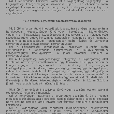
(4)
A rendvédelmi tisztiorvos, valamint a Főigazgatóság főigazgatója – a
Főigazgatóság közegészségügyi szakorvosa útján – az ellenőrzés során
megállapított tényállás alapján a hiányosságok, szabályszegések jellegét és
súlyát mérlegelve megteszi a szükséges intézkedéseket, és ellenőrzi azok
végrehajtását.
10.
A szakmai együttműködésre irányadó szabályok
3
14. §
(1)
A járványügyi intézkedések kidolgozása és végrehajtása során a
Rendvédelmi Közegészségügyi-Járványügyi Szolgálatban közreműködők,
valamint a Főigazgatóság közegészségügyi szakorvosa és a Főigazgatóság
közegészségügyi felügyelője szakmai konzultációt folytatnak a járási hivatallal,
valamint a népegészségügyi feladatkörében eljáró fővárosi és vármegyei
kormányhivatallal (a továbbiakban: kormányhivatal).
(2)
A Főigazgatóság közegészségügyi szakorvosa munkája során
együttműködik a rendvédelmi tisztifőorvossal, a Belügyminisztérium
közegészségügyi főfelügyelőjével, a járási hivatallal, valamint a
kormányhivatallal.
(3)
A Főigazgatóság közegészségügyi felügyelője a Főigazgatóság által
fenntartott intézmények vonatkozásában együttműködik a Belügyminisztérium
közegészségügyi főfelügyelőjével, a Rendőrség közegészségügyi
főfelügyelőjével, a Rendőrség közegészségügyi-járványügyi felügyelőjével,
valamint a járási hivatallal. A Főigazgatóság közegészségügyi felügyelője a
Rendőrség személyi állományát, valamint az őrizeteseket veszélyeztető –
tudomására jutott – közegészségügyi-járványügyi eseményekről haladéktalanul
tájékoztatja a Rendőrség közegészségügyi főfelügyelőjét, és közreműködik a
járási hivatal által lefolytatott hatósági eljárásban.
15. §
(1)
A rendvédelmi tisztiorvos járványügyi esemény esetén szakmai
segítséget kérhet a járási hivataltól.
(2)
A rendvédelmi tisztiorvos a járványügyi eseményről és a megtett
intézkedésekről tájékoztatja a betegség megállapításának és a beteg tartózkodási
helye szerint illetékes járási hivatal tisztifőorvosát, valamint a rendvédelmi
tisztifőorvost.
(3)
A Főigazgatóság által fenntartott intézményekben bekövetkezett
járványügyi esemény esetén a járási hivatal kérheti a Rendvédelmi