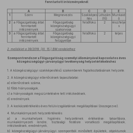
fenntartott intézményeknél
A
B
C
D
E
1
Szerv
Megnevezés
Szakképes
Létszám
Munkaid
ítés
(fő)
ő
2
a Főigazgatóság által
Főigazgatóság
felsőfokú
2
rész/telje
fenntartott
közegészségügyi
s
intézmények
szakorvosa
3
a Főigazgatóság által
Főigazgatóság
felsőfokú
2
teljes
fenntartott
közegészségügyi
intézmények
felügyelője
2. melléklet a 39/2019. (XI. 15.) BM rendelethez
Szempontrendszer a Főigazgatóság személyi állományával kapcsolatos éves
közegészségügyi-járványügyi tevékenység helyzetértékeléshez
1.
A közegészségügyi szakképesítésű szakemberek foglalkoztatásának helyzete.
2.
A közegészségügyi ellenőrzések tapasztalatai:
a)
ellenőrzések száma,
b)
főbb hiányosságok,
c)
a hiányosságok megszüntetésére tett intézkedések,
d)
eredmények.
3.
A kockázatértékelés éves felülvizsgálatának megállapításai (összegezve).
4.
Munkakörnyezeti helyzetértékelés:
a)
a munkahelyek higiénés helyzetének értékelése: takarításra,
munkakörnyezeti rendre, tisztasági festésre vonatkozó megállapítások,
intézkedések, eredmények,
b)
közegészségügyi-járványügyi szempontból minősített épületek, objektumok