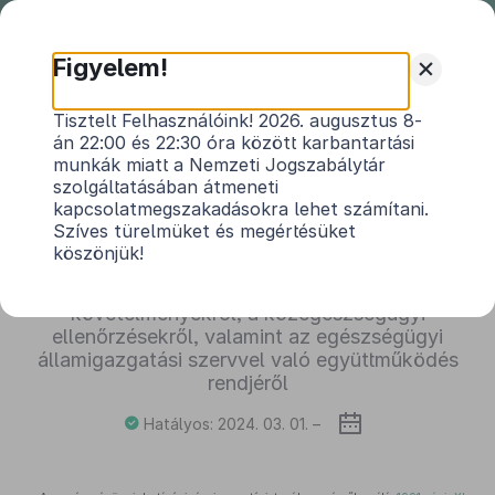
Nemzeti
Jogszabálytár
+
Figyelem!
39/2019. (XI. 15.) BM rendelet
Tisztelt Felhasználóink! 2026. augusztus 8-
án 22:00 és 22:30 óra között karbantartási
az idegenrendészeti szerv által fenntartott, a
munkák miatt a Nemzeti Jogszabálytár
menekültügyi őrizet végrehajtására szolgáló
szolgáltatásában átmeneti
intézményre, a befogadó állomásra és a
kapcsolatmegszakadásokra lehet számítani.
közösségi szállásra, valamint a rendőrség által
Szíves türelmüket és megértésüket
fenntartott, az idegenrendészeti eljárásban
köszönjük!
elrendelt őrizet végrehajtására szolgáló őrzött
szállásra vonatkozó közegészségügyi
követelményekről, a közegészségügyi
ellenőrzésekről, valamint az egészségügyi
államigazgatási szervvel való együttműködés
rendjéről
Hatályos: 2024. 03. 01. –