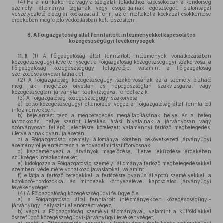
(4)
Ha a munkakörhöz vagy a szolgálati feladathoz kapcsolódóan a Rendőrség
személyi állománya tagjának vagy csoportjainak egészségét, biztonságát
veszélyeztető biológiai kockázat áll fenn, az érintetteket a kockázat csökkentése
érdekében megfelelő védőoltásban kell részesíteni.
8.
A Főigazgatóság által fenntartott intézményekkel kapcsolatos
közegészségügyi tevékenységek
11. §
(1)
A Főigazgatóság által fenntartott intézmények vonatkozásában
közegészségügyi tevékenységet a Főigazgatóság közegészségügyi szakorvosa, a
Főigazgatóság közegészségügyi felügyelője, valamint a Főigazgatóság
szerződéses orvosai látnak el.
(2)
A Főigazgatóság közegészségügyi szakorvosának az a személy bízható
meg, aki megelőző orvostan és népegészségtan szakvizsgával vagy
közegészségtan-járványtan szakvizsgával rendelkezik.
(3)
A Főigazgatóság közegészségügyi szakorvosa
a)
belső közegészségügyi ellenőrzést végez a Főigazgatóság által fenntartott
intézményekben,
b)
bejelentést tesz a megbetegedés megállapításának helye és a beteg
tartózkodási helye szerint illetékes járási hivatalnak a járványosan vagy
szórványosan fellépő, jelentésre kötelezett valamennyi fertőző megbetegedés,
illetve annak gyanúja esetén,
c)
a Főigazgatóság személyi állománya körében bekövetkezett járványügyi
eseményről jelentést tesz a rendvédelmi tisztifőorvosnak,
d)
kezdeményezi a járványok megelőzése, illetve leküzdése érdekében
szükséges intézkedéseket,
e)
kidolgozza a Főigazgatóság személyi állománya fertőző megbetegedésekkel
szembeni védelmére vonatkozó javaslatokat, valamint
f)
ellátja a fertőző betegekkel, a fertőzésre gyanús állapotú személyekkel, a
kórokozó-hordozókkal és mindezek környezetével kapcsolatos járványügyi
tevékenységet.
(4)
A Főigazgatóság közegészségügyi felügyelője
a)
a Főigazgatóság által fenntartott intézményekben közegészségügyi-
járványügyi helyszíni ellenőrzést végez,
b)
végzi a Főigazgatóság személyi állományával, valamint a külföldiekkel
összefüggő közegészségügyi-járványügyi tevékenységet,