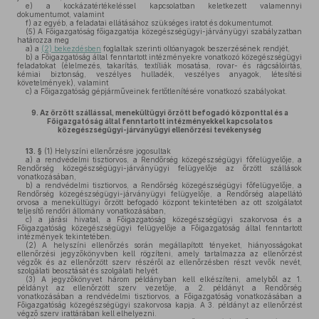
e)
a kockázatértékeléssel kapcsolatban keletkezett valamennyi
dokumentumot, valamint
f)
az egyéb, a feladatai ellátásához szükséges iratot és dokumentumot.
(5)
A Főigazgatóság főigazgatója közegészségügyi-járványügyi szabályzatban
határozza meg
a)
a
(2) bekezdésben
foglaltak szerinti oltóanyagok beszerzésének rendjét,
b)
a Főigazgatóság által fenntartott intézményekre vonatkozó közegészségügyi
feladatokat (élelmezés, takarítás, textíliák mosatása, rovar- és rágcsálóirtás,
kémiai biztonság, veszélyes hulladék, veszélyes anyagok, létesítési
követelmények), valamint
c)
a Főigazgatóság gépjárműveinek fertőtlenítésére vonatkozó szabályokat.
9.
Az őrzött szállással, menekültügyi őrzött befogadó központtal és a
Főigazgatóság által fenntartott intézményekkel kapcsolatos
közegészségügyi-járványügyi ellenőrzési tevékenység
13. §
(1)
Helyszíni ellenőrzésre jogosultak
a)
a rendvédelmi tisztiorvos, a Rendőrség közegészségügyi főfelügyelője, a
Rendőrség közegészségügyi-járványügyi felügyelője az őrzött szállások
vonatkozásában,
b)
a rendvédelmi tisztiorvos, a Rendőrség közegészségügyi főfelügyelője, a
Rendőrség közegészségügyi-járványügyi felügyelője, a Rendőrség alapellátó
orvosa a menekültügyi őrzött befogadó központ tekintetében az ott szolgálatot
teljesítő rendőri állomány vonatkozásában,
c)
a járási hivatal, a Főigazgatóság közegészségügyi szakorvosa és a
Főigazgatóság közegészségügyi felügyelője a Főigazgatóság által fenntartott
intézmények tekintetében.
(2)
A helyszíni ellenőrzés során megállapított tényeket, hiányosságokat
ellenőrzési jegyzőkönyvben kell rögzíteni, amely tartalmazza az ellenőrzést
végzők és az ellenőrzött szerv részéről az ellenőrzésben részt vevők nevét,
szolgálati beosztását és szolgálati helyét.
(3)
A jegyzőkönyvet három példányban kell elkészíteni, amelyből az 1.
példányt az ellenőrzött szerv vezetője, a 2. példányt a Rendőrség
vonatkozásában a rendvédelmi tisztiorvos, a Főigazgatóság vonatkozásában a
Főigazgatóság közegészségügyi szakorvosa kapja. A 3. példányt az ellenőrzést
végző szerv irattárában kell elhelyezni.