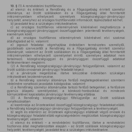
10. §
(1)
A rendvédelmi tisztifőorvos
a)
elemzi és értékeli a Rendőrség és a Főigazgatóság érintett személyi
állománya, az őrzött szállásokon és a Főigazgatóság által fenntartott
intézményekben elhelyezett személyek közegészségügyi-járványügyi
helyzetét, amelyhez az országos tisztifőorvostól információt, tájékoztatást kérhet,
b)
javaslatot tesz a szükséges intézkedésekre,
c)
az országos tisztifőorvos véleményének kikérésével meghatározza a
közegészségüggyel-járványüggyel összefüggésben jelentendő tevékenységek,
események körét,
d)
az országos tisztifőorvos véleményének kikérésével elvi szakmai
állásfoglalást ad ki, valamint
e)
jogosult feladatai végrehajtása érdekében természetes személytől,
gazdálkodó szervezettől a Rendőrség és a Főigazgatóság érintett személyi
állományát, valamint az őrzött szállásokon és a Főigazgatóság által fenntartott
intézményekben elhelyezett személyeket érintő, személyes adatokat nem
tartalmazó, közegészségüggyel és járványüggyel összefüggő adatokat
térítésmentesen megkérni.
(2)
A Rendőrség közegészségügyi-járványügyi felügyelőjének, valamint az
őrzött szállás orvosának járványügyi feladatát képezi
a)
a járványok megelőzése, illetve leküzdése érdekében szükséges
intézkedések kezdeményezése,
b)
a Rendőrség személyi állománya fertőző megbetegedésekkel szembeni
védelmére vonatkozó javaslatok kidolgozása, valamint
c)
a Rendőrség személyi állományába tartozó fertőző betegekkel, a fertőzésre
gyanús állapotú személyekkel, a kórokozó-hordozókkal és mindezek
környezetével kapcsolatos járványügyi tevékenység ellátása.
(3)
A Rendőrség közegészségügyi főfelügyelője az őrzött szállások
vonatkozásában
a)
koordinálja az őrizetesekkel összefüggő közegészségügyi feladatokat ellátó,
a Rendőrség közegészségügyi-járványügyi felügyelőjének a tevékenységét,
b)
segíti és ellenőrzi az őrizetesek egészségügyi ellátását végző orvosok és
közegészségügyi feladatot ellátó egészségvédelmi megbízottak közegészségügyi
tevékenységét, valamint
c)
elemzi és értékeli – a rendvédelmi tisztifőorvos, illetve a rendvédelmi
tisztiorvos által meghatározottak alapján – az őrzött szállások közegészségügyi
helyzetét, tevékenységét, javaslatot tesz a szükséges intézkedésekre.