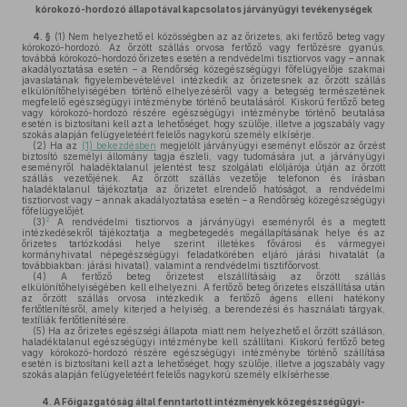
kórokozó-hordozó állapotával kapcsolatos járványügyi tevékenységek
4. §
(1)
Nem helyezhető el közösségben az az őrizetes, aki fertőző beteg vagy
kórokozó-hordozó. Az őrzött szállás orvosa fertőző vagy fertőzésre gyanús,
továbbá kórokozó-hordozó őrizetes esetén a rendvédelmi tisztiorvos vagy – annak
akadályoztatása esetén – a Rendőrség közegészségügyi főfelügyelője szakmai
javaslatának figyelembevételével intézkedik az őrizetesnek az őrzött szállás
elkülönítőhelyiségében történő elhelyezéséről vagy a betegség természetének
megfelelő egészségügyi intézménybe történő beutalásáról. Kiskorú fertőző beteg
vagy kórokozó-hordozó részére egészségügyi intézménybe történő beutalása
esetén is biztosítani kell azt a lehetőséget, hogy szülője, illetve a jogszabály vagy
szokás alapján felügyeletéért felelős nagykorú személy elkísérje.
(2)
Ha az
(1) bekezdésben
megjelölt járványügyi eseményt először az őrzést
biztosító személyi állomány tagja észleli, vagy tudomására jut, a járványügyi
eseményről haladéktalanul jelentést tesz szolgálati elöljárója útján az őrzött
szállás vezetőjének. Az őrzött szállás vezetője telefonon és írásban
haladéktalanul tájékoztatja az őrizetet elrendelő hatóságot, a rendvédelmi
tisztiorvost vagy – annak akadályoztatása esetén – a Rendőrség közegészségügyi
főfelügyelőjét.
2
(3)
A rendvédelmi tisztiorvos a járványügyi eseményről és a megtett
intézkedésekről tájékoztatja a megbetegedés megállapításának helye és az
őrizetes tartózkodási helye szerint illetékes fővárosi és vármegyei
kormányhivatal népegészségügyi feladatkörében eljáró járási hivatalát (a
továbbiakban: járási hivatal), valamint a rendvédelmi tisztifőorvost.
(4)
A fertőző beteg őrizetest elszállításáig az őrzött szállás
elkülönítőhelyiségében kell elhelyezni. A fertőző beteg őrizetes elszállítása után
az őrzött szállás orvosa intézkedik a fertőző ágens elleni hatékony
fertőtlenítésről, amely kiterjed a helyiség, a berendezési és használati tárgyak,
textíliák fertőtlenítésére.
(5)
Ha az őrizetes egészségi állapota miatt nem helyezhető el őrzött szálláson,
haladéktalanul egészségügyi intézménybe kell szállítani. Kiskorú fertőző beteg
vagy kórokozó-hordozó részére egészségügyi intézménybe történő szállítása
esetén is biztosítani kell azt a lehetőséget, hogy szülője, illetve a jogszabály vagy
szokás alapján felügyeletéért felelős nagykorú személy elkísérhesse.
4.
A Főigazgatóság által fenntartott intézmények közegészségügyi-