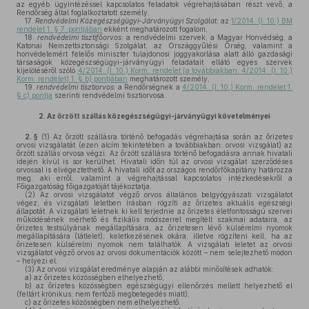
az egyéb ügyintézéssel kapcsolatos feladatok végrehajtásában részt vevő, a
Rendőrség által foglalkoztatott személy,
17.
Rendvédelmi Közegészségügyi-Járványügyi Szolgálat:
az
1/2014. (I. 10.) BM
rendelet 1. § 7. pontjában
ekként meghatározott fogalom,
18.
rendvédelmi tisztifőorvos:
a rendvédelmi szervek, a Magyar Honvédség, a
Katonai Nemzetbiztonsági Szolgálat, az Országgyűlési Őrség, valamint a
honvédelemért felelős miniszter tulajdonosi joggyakorlása alatt álló gazdasági
társaságok közegészségügyi-járványügyi feladatait ellátó egyes szervek
kijelöléséről szóló
4/2014. (I. 10.) Korm. rendelet [a továbbiakban: 4/2014. (I. 10.)
Korm. rendelet] 1. § b) pontjában
meghatározott személy,
19.
rendvédelmi tisztiorvos:
a Rendőrségnek a
4/2014. (I. 10.) Korm. rendelet 1.
§ c) pontja
szerinti rendvédelmi tisztiorvosa.
2.
Az őrzött szállás közegészségügyi-járványügyi követelményei
2. §
(1)
Az őrzött szállásra történő befogadás végrehajtása során az őrizetes
orvosi vizsgálatát (ezen alcím tekintetében a továbbiakban: orvosi vizsgálat) az
őrzött szállás orvosa végzi. Az őrzött szállásra történő befogadásra annak hivatali
idején kívül is sor kerülhet. Hivatali időn túl az orvosi vizsgálat szerződéses
orvossal is elvégeztethető. A hivatali időt az országos rendőrfőkapitány határozza
meg, aki erről, valamint a végrehajtással kapcsolatos intézkedésekről a
Főigazgatóság főigazgatóját tájékoztatja.
(2)
Az orvosi vizsgálatot végző orvos általános belgyógyászati vizsgálatot
végez, és vizsgálati leletben írásban rögzíti az őrizetes aktuális egészségi
állapotát. A vizsgálati leletnek ki kell terjednie az őrizetes életfontosságú szervei
működésének mérhető és fizikális módszerrel megítélt szakmai adataira, az
őrizetes testsúlyának megállapítására, az őrizetesen lévő külsérelmi nyomok
megállapítására (látlelet), keletkezésének okára, illetve rögzíteni kell, ha az
őrizetesen külsérelmi nyomok nem találhatók. A vizsgálati leletet az orvosi
vizsgálatot végző orvos az orvosi dokumentációk között – nem selejtezhető módon
– helyezi el.
(3)
Az orvosi vizsgálat eredménye alapján az alábbi minősítések adhatók:
a)
az őrizetes közösségben elhelyezhető,
b)
az őrizetes közösségben egészségügyi ellenőrzés mellett helyezhető el
(feltárt krónikus, nem fertőző megbetegedés miatt),
c)
az őrizetes közösségben nem elhelyezhető.