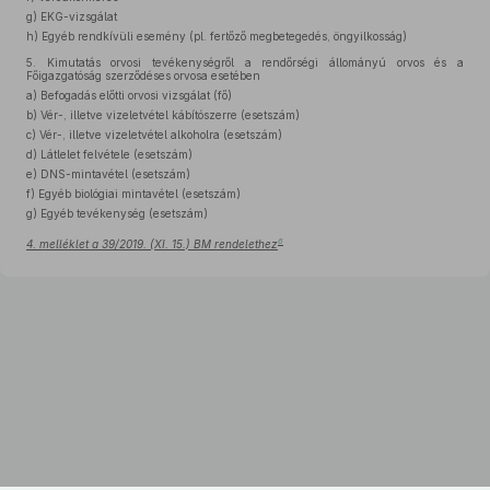
g)
EKG-vizsgálat
h)
Egyéb rendkívüli esemény (pl. fertőző megbetegedés, öngyilkosság)
5.
Kimutatás orvosi tevékenységről a rendőrségi állományú orvos és a
Főigazgatóság szerződéses orvosa esetében
a)
Befogadás előtti orvosi vizsgálat (fő)
b)
Vér-, illetve vizeletvétel kábítószerre (esetszám)
c)
Vér-, illetve vizeletvétel alkoholra (esetszám)
d)
Látlelet felvétele (esetszám)
e)
DNS-mintavétel (esetszám)
f)
Egyéb biológiai mintavétel (esetszám)
g)
Egyéb tevékenység (esetszám)
6
4. melléklet a 39/2019. (XI. 15.) BM rendelethez