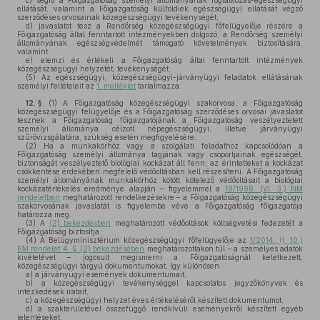
c)
segíti a Főigazgatóság személyi állományának foglalkozás-egészségügyi
ellátását, valamint a Főigazgatóság külföldiek egészségügyi ellátását végző
szerződéses orvosainak közegészségügyi tevékenységét,
d)
javaslatot tesz a Rendőrség közegészségügyi főfelügyelője részére a
Főigazgatóság által fenntartott intézményekben dolgozó, a Rendőrség személyi
állományának egészségvédelmét támogató követelmények biztosítására,
valamint
e)
elemzi és értékeli a Főigazgatóság által fenntartott intézmények
közegészségügyi helyzetét, tevékenységét.
(5)
Az egészségügyi, közegészségügyi-járványügyi feladatok ellátásának
személyi feltételeit az
1. melléklet
tartalmazza.
12. §
(1)
A Főigazgatóság közegészségügyi szakorvosa, a Főigazgatóság
közegészségügyi felügyelője és a Főigazgatóság szerződéses orvosai javaslatot
tesznek a Főigazgatóság főigazgatójának a Főigazgatóság veszélyeztetett
személyi állománya célzott népegészségügyi, illetve járványügyi
szűrővizsgálatára, szükség esetén megfigyelésére.
(2)
Ha a munkakörhöz vagy a szolgálati feladathoz kapcsolódóan a
Főigazgatóság személyi állománya tagjának vagy csoportjainak egészségét,
biztonságát veszélyeztető biológiai kockázat áll fenn, az érintetteket a kockázat
csökkentése érdekében megfelelő védőoltásban kell részesíteni. A Főigazgatóság
személyi állományának munkakörhöz kötött kötelező védőoltásait a biológiai
kockázatértékelés eredménye alapján – figyelemmel a
18/1998. (VI. 3.) NM
rendeletben
meghatározott rendelkezésekre – a Főigazgatóság közegészségügyi
szakorvosának javaslatát is figyelembe véve a Főigazgatóság főigazgatója
határozza meg.
(3)
A
(2) bekezdésben
meghatározott védőoltások költségvetési fedezetét a
Főigazgatóság biztosítja.
(4)
A Belügyminisztérium közegészségügyi főfelügyelője az
1/2014. (I. 10.)
BM rendelet 4. § (2) bekezdésében
meghatározottakon túl – a személyes adatok
kivételével – jogosult megismerni a Főigazgatóságnál keletkezett,
közegészségügyi tárgyú dokumentumokat, így különösen
a)
a járványügyi események dokumentumait,
b)
a közegészségügyi tevékenységgel kapcsolatos jegyzőkönyvek és
intézkedések iratait,
c)
a közegészségügyi helyzet éves értékeléséről készített dokumentumot,
d)
a szakterületével összefüggő rendkívüli eseményekről készített egyéb
jelentéseket,