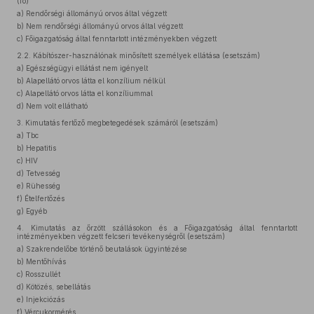
(fő)
a)
Rendőrségi állományú orvos által végzett
b)
Nem rendőrségi állományú orvos által végzett
c)
Főigazgatóság által fenntartott intézményekben végzett
2.2.
Kábítószer-használónak minősített személyek ellátása (esetszám)
a)
Egészségügyi ellátást nem igényelt
b)
Alapellátó orvos látta el konzílium nélkül
c)
Alapellátó orvos látta el konzíliummal
d)
Nem volt ellátható
3.
Kimutatás fertőző megbetegedések számáról (esetszám)
a)
Tbc
b)
Hepatitis
c)
HIV
d)
Tetvesség
e)
Rühesség
f)
Ételfertőzés
g)
Egyéb
4.
Kimutatás az őrzött szállásokon és a Főigazgatóság által fenntartott
intézményekben végzett felcseri tevékenységről (esetszám)
a)
Szakrendelőbe történő beutalások ügyintézése
b)
Mentőhívás
c)
Rosszullét
d)
Kötözés, sebellátás
e)
Injekciózás
f)
Vércukormérés