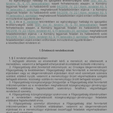
Az egészségügyi hatósági és igazgatási tevékenységről szóló
1991. évi XI.
törvény 15. § (7) bekezdésében
kapott felhatalmazás alapján, a Kormány
tagjainak feladat- és hatásköréről szóló
94/2018. (V. 22.) Korm. rendelet 40. §
(1) bekezdés 7. pontjában
meghatározott feladatkörömben eljárva – a Kormány
tagjainak feladat- és hatásköréről szóló
94/2018. (V. 22.) Korm. rendelet 92. §
(1) bekezdés 3. pontjában
meghatározott feladatkörében eljáró emberi erőforrások
miniszterével egyetértésben –,
a
18. §
és a
4. melléklet
tekintetében az egészségügyi hatósági és igazgatási
tevékenységről szóló
1991. évi XI. törvény 15. § (5) bekezdésében
kapott
felhatalmazás alapján, a Kormány tagjainak feladat- és hatásköréről szóló
94/2018. (V. 22.) Korm. rendelet 40. § (1) bekezdés 20. pontjában
meghatározott
feladatkörömben eljárva – a Kormány tagjainak feladat- és hatásköréről szóló
94/2018. (V. 22.) Korm. rendelet 92. § (1) bekezdés 3. pontjában
meghatározott
feladatkörében eljáró emberi erőforrások miniszterével egyetértésben –
a következőket rendelem el:
1.
Értelmező rendelkezések
1. §
E rendelet alkalmazásában
1.
befogadó állomás:
az elismerését kérő, a menekült, az oltalmazott, a
menedékes, valamint a befogadott elhelyezését és ellátását biztosító intézmény,
2.
Főigazgatóság által fenntartott intézmények:
az Országos Idegenrendészeti
Főigazgatóság (a továbbiakban: Főigazgatóság) által fenntartott, a menekültügyi
eljárásban vagy az idegenrendészeti eljárásban részt vevő személyek számára
szállást, ellátást nyújtó, valamint a menekültügyi őrizet végrehajtására szolgáló
befogadó állomás, közösségi szállás és menekültügyi őrzött befogadó központ,
3.
Főigazgatóság közegészségügyi felügyelője:
a Főigazgatóság által fenntartott
intézményekben az e rendeletben meghatározott közegészségügyi-járványügyi
feladatok ellátására foglalkoztatott szakirányú felsőfokú végzettséggel
rendelkező személy,
4.
Főigazgatóság közegészségügyi szakorvosa:
a Főigazgatóság állományában
az e rendeletben meghatározott közegészségügyi-járványügyi feladatok
ellátására foglalkoztatott orvos,
5.
Főigazgatóság személyi állománya:
a Főigazgatóság által fenntartott
intézményekben a külföldiek ellátásában, valamint az idegenrendészeti
eljárással és a menekültügyi eljárással összefüggő feladatok végrehajtásában
részt vevő személyek,