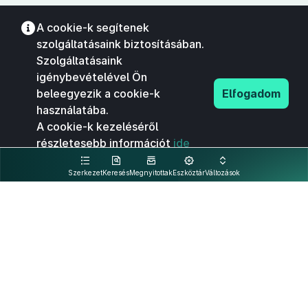
A cookie-k segítenek
szolgáltatásaink biztosításában.
Szolgáltatásaink
igénybevételével Ön
beleegyezik a cookie-k
Elfogadom
használatába.
A cookie-k kezeléséről
részletesebb információt
ide
kattintva olvashat.
Szerkezet
Keresés
Megnyitottak
Eszköztár
Változások