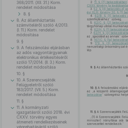
368/2011. (XII. 31.) Korm.
2.
11. § (7) bekezdésében
CXXV. törvény (a továbbiakba
rendelet módosítása
3.
52. § (4) bekezdés
d)
po
évi XLIII. törvény 30. § (1) 
8. §
4.
62/B. § (1) bekezdés
számfejtéséhez” szöveg,
8. Az államháztartás
5.
62/C. § (2) bekezdés
számviteléről szóló 4/2013.
tárgyhónap utolsó munkanapjái
(I. 11.) Korm. rendelet
6.
62/H. § (1) bekezdéséb
7.
62/H. § (3) bekezdéséb
módosítása
az „igazolást az annak” szöv
8.
167/C. § (1a) bekezdés
9. §
9.
179. § (3) bekezdésé
nemzetiségi önkormányzat és
9. A felszámolási eljárásban
lép.
az adós vagyontárgyainak
elektronikus értékesítéséről
szóló 17/2014. (II. 3.) Korm.
rendelet módosítása
9. §
Az államháztartás szám
10. §
9
10. A Szerencsejáték
Felügyeletről szóló
10. §
A felszámolási eljárá
183/2017. (VII. 5.) Korm.
az „a központi államigazgat
rendelet módosítása
bekezdése
” szövegrész hely
11. §
11. A kormányzati
igazgatásról szóló 2018. évi
11. §
A Szerencsejáték Felü
CXXV. törvény egyes
„(1) A Szerencsejáték Felü
miniszter) irányítása alá t
átmeneti rendelkezéseinek
szervezettel rendelkezik.”
végrehajtásáról szóló