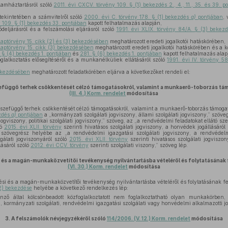
lamháztartásról szóló
2011. évi CXCV. törvény 109. § (1) bekezdés 2., 4., 11., 35. és 39. p
tekintetében a számvitelről szóló
2000. évi C. törvény 178. § (1) bekezdés
a)
pontjában
, 
 109. § (1) bekezdés 33. pontjában
kapott felhatalmazás alapján,
deljárásról és a felszámolási eljárásról szóló
1991. évi XLIX. törvény 84/A. § (3) bekez
laptörvény 15. cikk (2) és (3) bekezdésében
meghatározott eredeti jogalkotói hatáskörében,
laptörvény 15. cikk (3) bekezdésében
meghatározott eredeti jogalkotói hatáskörében és a k
 § (4) bekezdés 1. pontjában
és
281. § (6) bekezdés 1. pontjában
kapott felhatalmazás alap
glalkoztatás elősegítéséről és a munkanélküliek ellátásáról szóló
1991. évi IV. törvény 5
bekezdésében
meghatározott feladatkörében eljárva a következőket rendeli el:
efüggő terhek csökkentését célzó támogatásokról, valamint a munkaerő-toborzás tá
(III. 4.) Korm. rendelet
módosítása
zefüggő terhek csökkentését célzó támogatásokról, valamint a munkaerő-toborzás támogat
ezdés
a)
pontjában
a „kormányzati szolgálati jogviszony, állami szolgálati jogviszony,” szöv
i jogviszony, politikai szolgálati jogviszony,” szöveg, az „a rendvédelmi feladatokat ellátó 
ló
2015. évi XLII. törvény
szerinti hivatásos szolgálati jogviszony, a honvédek jogállásáról
,” szövegrész helyébe az „a rendvédelmi igazgatási szolgálati jogviszony, a rendvédelm
gálati jogviszonyáról szóló
2015. évi XLII. törvény
szerinti hivatásos szolgálati jogviszo
lásáról szóló
2012. évi CCV. törvény
szerinti szolgálati viszony,” szöveg lép.
és a magán-munkaközvetítői tevékenység nyilvántartásba vételéről és folytatásának f
(VI. 30.) Korm. rendelet
módosítása
 és a magán-munkaközvetítői tevékenység nyilvántartásba vételéről és folytatásának felt
(2) bekezdése
helyébe a következő rendelkezés lép:
ző által kölcsönbeadott közfoglalkoztatott nem foglalkoztatható olyan munkakörben,
i, kormányzati szolgálati, rendvédelmi igazgatási szolgálati vagy honvédelmi alkalmazotti jogv
3.
A felszámolók névjegyzékéről szóló
114/2006. (V. 12.) Korm. rendelet
módosítása