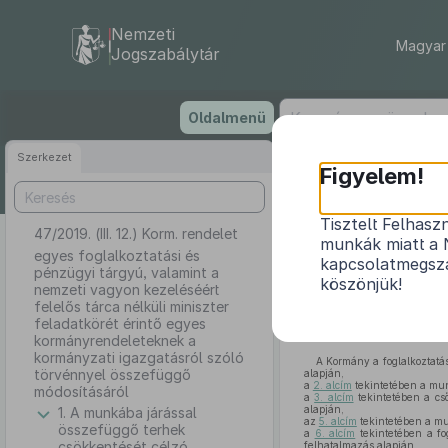
Nemzeti
Magyar 
Jogszabálytár
Ugrás
Oldalmenü
a
tartalomra
Szerkezet
Figyelem!
Tisztelt Felhasz
47/2019. (III. 12.) Korm. rendelet
egyes foglalkoz
munkák miatt a 
felelős tárca n
egyes foglalkoztatási és
kapcsolatmegsza
pénzügyi tárgyú, valamint a
kormányza
köszönjük!
nemzeti vagyon kezeléséért
felelős tárca nélküli miniszter
feladatkörét érintő egyes
kormányrendeleteknek a
kormányzati igazgatásról szóló
A Kormány a foglalkoztatás
törvénnyel összefüggő
alapján,
a
2. alcím
tekintetében a mu
módosításáról
a
3. alcím
tekintetében a cső
alapján,
1. A munkába járással
az
5. alcím
tekintetében a mu
összefüggő terhek
a
6. alcím
tekintetében a fog
csökkentését célzó
felhatalmazás alapján,