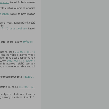
ontjában
kapott felhatalmazás
valamint az államháztartásról
désében
kapott felhatalmazás
ormányzati igazgatásról szóló
ján,
8. § (11) bekezdésében
kapott
mogatásáról szóló
39/1998.
ásáról szóló
39/1998. (III. 4.)
egrész helyébe a „kormányzati
szervek hivatásos állományának
 szóló
2012. évi CCV. törvény
i feladatokat ellátó szervek
ny, a honvédelmi alkalmazotti
eltételeiről szóló
118/2001.
ételeiről szóló
118/2001. (VI.
 melynek ellátására törvény
iszony létesítését írja elő.”