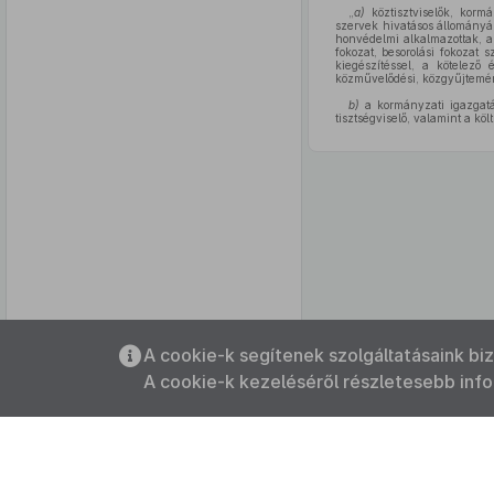
„
a)
köztisztviselők, kormá
szervek hivatásos állományá
honvédelmi alkalmazottak, a 
fokozat, besorolási fokozat s
kiegészítéssel, a kötelező é
közművelődési, közgyűjtemény
b)
a kormányzati igazgatá
tisztségviselő, valamint a kö
Az oldalmenübe visszatéréshez
A cookie-k segítenek szolgáltatásaink bi
használhatja az
ALT + S
billentyűket.
A cookie-k kezeléséről részletesebb inf