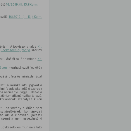
zóló
16/2019. (II. 13.) Korm.
 szóló
16/2019. (II. 13.) Korm.
l érteni. A jogviszonynak a
Kit.
(1) bekezdés
b)
pontja
szerinti
lakulásáról az érintettet a
Kit.
sében
meghatározott jogkörök
ésért felelős miniszter által
lett a munkáltatói jogokat a
mi feladatokat ellátó szervek
s állományú tagjai, illetve a
isztérium állományába tartozó,
korlásának szabályait külön
kat – ha törvény eltérően nem
sztviselőjének, kormányzati
at, aki a kinevezni javasolt
olt személy nem nevezhető ki
i ügykezelői és munkavállalói