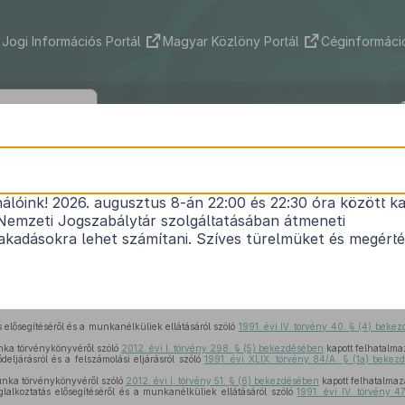
Jogi Információs Portál
Magyar Közlöny Portál
Céginformáció
47/2019. (III. 12.) Korm. rendelet
nálóink! 2026. augusztus 8-án 22:00 és 22:30 óra között ka
tatási és pénzügyi tárgyú, valamint a nemzeti va
Nemzeti Jogszabálytár szolgáltatásában átmeneti
élküli miniszter feladatkörét érintő egyes kormán
kadásokra lehet számítani. Szíves türelmüket és megért
ti igazgatásról szóló törvénnyel összefüggő mód
Hatályos: 2019. 03. 13. – 2019. 03. 13.
 elősegítéséről és a munkanélküliek ellátásáról szóló
1991. évi IV. törvény 40. § (4) beke
nka törvénykönyvéről szóló
2012. évi I. törvény 298. § (5) bekezdésében
kapott felhatalma
deljárásról és a felszámolási eljárásról szóló
1991. évi XLIX. törvény 84/A. § (1a) bekez
nka törvénykönyvéről szóló
2012. évi I. törvény 51. § (6) bekezdésében
kapott felhatalmaz
lalkoztatás elősegítéséről és a munkanélküliek ellátásáról szóló
1991. évi IV. törvény 