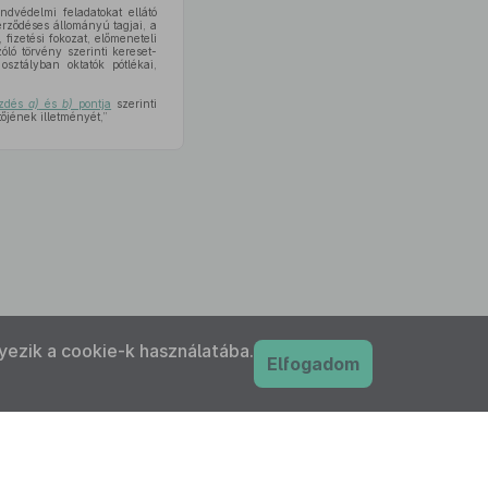
ndvédelmi feladatokat ellátó
rződéses állományú tagjai, a
fizetési fokozat, előmeneteli
zóló törvény szerinti kereset-
 osztályban oktatók pótlékai,
ezdés
a)
és
b)
pontja
szerinti
őjének illetményét,”
yezik a cookie-k használatába.
Elfogadom