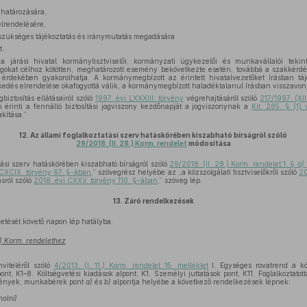
határozására,
lrendelésére,
 szükséges tájékoztatás és iránymutatás megadására
t.
a járási hivatal kormánytisztviselői, kormányzati ügykezelői és munkavállalói tek
ogokat célhoz kötötten, meghatározott esemény bekövetkezte esetén, továbbá a szakkérdé
 érdekében gyakorolhatja. A kormánymegbízott az érintett hivatalvezetőket írásban tájé
kedés elrendelése okafogyottá válik, a kormánymegbízott haladéktalanul írásban visszavonj
iztosítás ellátásairól szóló
1997. évi LXXXIII. törvény
végrehajtásáról szóló
217/1997. (XII
érinti a fennálló biztosítási jogviszony kezdőnapját a jogviszonynak a
Kit. 285. § (1)
akítása.”
12.
Az állami foglalkoztatási szerv hatáskörében kiszabható bírságról szóló
29/2018. (II. 28.) Korm. rendelet
módosítása
tási szerv hatáskörében kiszabható bírságról szóló
29/2018. (II. 28.) Korm. rendelet 1. §
a)
 CXCIX. törvény 67. §-ában
,” szövegrész helyébe az „a közszolgálati tisztviselőkről szóló
20
sról szóló
2018. évi CXXV. törvény 110. §-ában
,” szöveg lép.
13.
Záró rendelkezések
detését követő napon lép hatályba.
2.) Korm. rendelethez
viteléről szóló
4/2013. (I. 11.) Korm. rendelet 15. melléklet
I. Egységes rovatrend a köl
t, K1–8. Költségvetési kiadások alpont, K1. Személyi juttatások pont, K11. Foglalkoztatott
etmények, munkabérek pont
a)
és
b)
alpontja helyébe a következő rendelkezések lépnek:
molni)