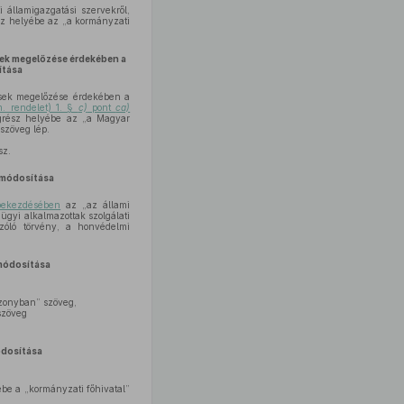
 államigazgatási szervekről,
sz helyébe az „a kormányzati
sek megelőzése érdekében a
tása
ések megelőzése érdekében a
m. rendelet) 1. §
c)
pont
ca)
egrész helyébe az „a Magyar
szöveg lép.
sz.
módosítása
 bekezdésében
az „az állami
gügyi alkalmazottak szolgálati
szóló törvény, a honvédelmi
ódosítása
szonyban” szöveg,
szöveg
dosítása
be a „kormányzati főhivatal”