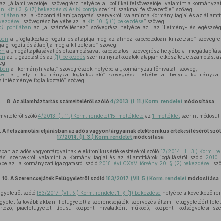
az „állami vezetője” szövegrész helyébe a „politikai felsővezetője, valamint a kormányzat
n: Kit.) 3. § (7) bekezdés
a)
és
b)
pontja
szerinti szakmai felsővezetője” szöveg,
ntjában
az „a központi államigazgatási szervekről, valamint a Kormány tagjai és az államtit
bekezdése
” szövegrész helyébe az „a
Kit. 10. § (1) bekezdése
” szöveg,
c)
pontjában
az „a számfejtéshez” szövegrész helyébe az „az illetmény- és egészségbiz
ében
a „foglalkoztató rögzíti és állapítja meg az ahhoz kapcsolódóan kifizetésre” szövegré
g rögzíti és állapítja meg a kifizetésre” szöveg,
en
a „megállapításával és elszámolásával kapcsolatos” szövegrész helyébe a „megállapításá
en
az „igazolást és az
(1) bekezdés
szerinti nyilatkozatok alapján elkészített elszámolást
eg,
ében
a „kormányhivatal” szövegrészek helyébe a „kormányzati főhivatal” szöveg,
ben
a „helyi önkormányzat foglalkoztató” szövegrész helyébe a „helyi önkormányzat
 intézménye foglalkoztató” szöveg
8.
Az államháztartás számviteléről szóló
4/2013. (I. 11.) Korm. rendelet
módosítása
viteléről szóló
4/2013. (I. 11.) Korm. rendelet 15. melléklete
az
1. melléklet
szerint módosul.
.
A felszámolási eljárásban az adós vagyontárgyainak elektronikus értékesítéséről szó
17/2014. (II. 3.) Korm. rendelet
módosítása
sban az adós vagyontárgyainak elektronikus értékesítéséről szóló
17/2014. (II. 3.) Korm. 
ási szervekről, valamint a Kormány tagjai és az államtitkárok jogállásáról szóló
2010. 
ébe az „a kormányzati igazgatásról szóló
2018. évi CXXV. törvény 20. § (2) bekezdése
” sz
10.
A Szerencsejáték Felügyeletről szóló
183/2017. (VII. 5.) Korm. rendelet
módosítása
gyeletről szóló
183/2017. (VII. 5.) Korm. rendelet 1. § (1) bekezdése
helyébe a következő ren
gyelet (a továbbiakban: Felügyelet) a szerencsejáték-szervezés állami felügyeletéért felel
artozó, piacfelügyeleti típusú központi hivatalként működő, központi költségvetési s