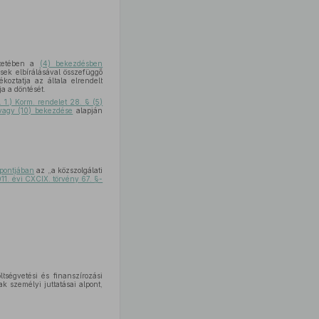
intetében a
(4) bekezdésben
sek elbírálásával összefüggő
koztatja az általa elrendelt
a a döntését.
. 1.) Korm. rendelet 28. § (5)
 vagy (10) bekezdése
alapján
pontjában
az „a közszolgálati
11. évi CXCIX. törvény 67. §-
tségvetési és finanszírozási
ak személyi juttatásai alpont,