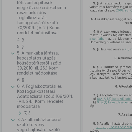
létszámleépítések
3. §
A felszámolók névjeg
megelőzése érdekében a
valamint a Kormány tagjai és 
igazgatásról szóló
2018. évi 
részmunkaidős
foglalkoztatás
4.
A szakképzettséggel ren
támogatásáról szóló
rész
70/2009. (IV. 2.) Korm.
4. §
A szakképzettséggel 
rendelet módosítása
részmunkaidős foglalkoztatá
4. §
alpontjában
az „a Magyar Ho
Honvédség hivatásos és szerz
5. §
5. §
Hatályát veszti a
70/2
5. A munkába járással
kapcsolatos utazási
5.
A munkába
költségtérítésről szóló
6. §
A munkába járással ka
39/2010. (II. 26.) Korm.
tisztviselőkről szóló törvény
rendelet módosítása
jogviszonyáról szóló törvé
alkalmazottak jogállásáról szó
6. §
6. A Foglalkoztatási és
6.
A Foglal
Közfoglalkoztatási
7. §
A Foglalkoztatási és Kö
Adatbázisról szóló 169/2011.
a)
8/A. § (2) bekezdésébe
(VIII. 24.) Korm. rendelet
b)
9. § (1) bekezdésében
a
módosítása
lép.
7. §
7.
Az áll
7. Az államháztartásról
8. §
Az államháztartásról s
szóló törvény
1.
1/B. § (3) bekezdésében
végrehajtásáról szóló
szöveg,