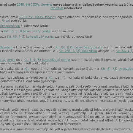
ásról szóló
2018. évi CXXV. törvény
egyes átmeneti rendelkezéseinek végrehajtásáról s
rendelet
módosítása
tásról szóló
2018. évi CXXV. törvény
egyes átmeneti rendelkezéseinek végrehajtásáról
. §-sal
egészül ki:
) bekezdésének
alkalmazása során
t a
Kit. 86. § (1) bekezdés
b)
pontja
szerinti okiratot,
att a
Kit. 86. § (1) bekezdés
b)
pontja
szerinti okirat módosítását
ezdésében
a kinevezési okmány alatt a
Kit. 86. § (1) bekezdés
b)
pontja
szerinti okiratot kel
 történő átalakulásáról az érintetett a –
Kit. 285. § (2) bekezdése
alapján – a
Kit. 86. § 
és
d)
pontja
és a
Kit. 3. § (8) bekezdés
a)
pontja
szerinti tisztségviselő jogviszonyának áta
zerinti okiratban kell tájékoztatni.
kör gyakorlója a
Kit.
szerinti munkáltatói jogkörök gyakorlását – a
Kit. 81. (3) bekezdé
hatja a kormányzati igazgatási szerv államtitkárára.
zott szabadsága tekintetében a
Kit.
szerinti munkáltatói jogköröket a közigazgatás-szervez
álatért felelős államtitkára gyakorolja.
kormányhivatal kormánytisztviselői, kormányzati ügykezelői, valamint munkavállalói fe
 A fővárosi és megyei kormányhivatalnál szolgálatot teljesítő katonák, valamint a rendvédel
álati jogviszonyáról szóló törvény szerinti rendvédelmi feladatokat ellátó szervek hivatáso
er által vezetett minisztérium, illetve a rendészetért felelős miniszter által vezetett min
rmányhivatalnál munkát végző kormánytisztviselők esetében a munkáltatói jogok gya
nytisztviselői, kormányzati ügykezelői, valamint munkavállalói felett a munkáltatói jogo
atalvezető (a továbbiakban: hivatalvezető) gyakorolja. A járási hivatal kormányti
lletve felmenteni javasolt személyről a hivatalvezető tájékoztatja a kormánymegbízott
ntéssel szemben a tájékoztatást követő tizenöt napon belül kifogással élhet. A kifogás
nyzati ügykezelőnek, illetve nem kerülhet felmentésre.
korolja a járási hivatal vezetője helyett a járási hivatal kormánytisztviselői, kormányzat