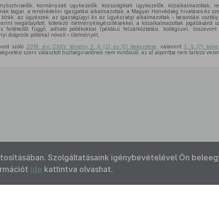
nytisztviselők, kormányzati ügykezelők, közszolgálati ügykezelők, közalkalmazottak, re
nak tagjai, a rendvédelmi igazgatási alkalmazottak, a Magyar Honvédség hivatásos és sze
bírák, az ügyészek, az igazságügyi és az ügyészségi alkalmazottak – besorolási osztály, 
zerint megállapított, kötelező illetménykiegészítésekkel, a közalkalmazottak jogállásáról s
s feltételtől függő, adható pótlékokkal (például felzárkóztatási, kollégiumi, összevont
i dolgozók pótléka) növelt – illetményét,
sról szóló
2018. évi CXXV. törvény 3. § (2) és (5) bekezdése
, valamint
3. § (7) bek
ltségvetési szerv választott tisztségviselőnek nem minősülő, az
a)
alpontba nem tartozó vezet
ztosításában. Szolgáltatásaink igénybevételével Ön beleeg
ormációt
ide
kattintva olvashat.