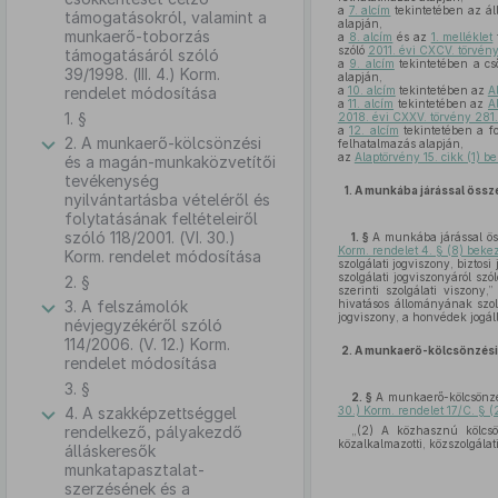
a
7. alcím
tekintetében az ál
támogatásokról, valamint a
alapján,
munkaerő-toborzás
a
8. alcím
és az
1. melléklet
szóló
2011. évi CXCV. törvény
támogatásáról szóló
a
9. alcím
tekintetében a cső
39/1998. (III. 4.) Korm.
alapján,
rendelet módosítása
a
10. alcím
tekintetében az
A
a
11. alcím
tekintetében az
A
1. §
2018. évi CXXV. törvény 281.
a
12. alcím
tekintetében a fo
2. A munkaerő-kölcsönzési
felhatalmazás alapján,
az
Alaptörvény 15. cikk (1) 
és a magán-munkaközvetítői
tevékenység
1.
A munkába járással össz
nyilvántartásba vételéről és
folytatásának feltételeiről
szóló 118/2001. (VI. 30.)
1. §
A munkába járással öss
Korm. rendelet 4. § (8) bek
Korm. rendelet módosítása
szolgálati jogviszony, biztos
szolgálati jogviszonyáról szó
2. §
szerinti szolgálati viszony
3. A felszámolók
hivatásos állományának szol
jogviszony, a honvédek jogál
névjegyzékéről szóló
114/2006. (V. 12.) Korm.
2.
A munkaerő-kölcsönzési 
rendelet módosítása
3. §
2. §
A munkaerő-kölcsönzési
4. A szakképzettséggel
30.) Korm. rendelet 17/C. § 
rendelkező, pályakezdő
„(2) A közhasznú kölcsön
közalkalmazotti, közszolgálat
álláskeresők
munkatapasztalat-
szerzésének és a