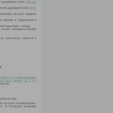
i igazgatásról szóló
2018. évi
károk jogállásáról szóló
2010.
tosítási pénzbeli ellátások
sz helyébe a „foglalkoztató a
val kapcsolatos” szöveg,
 az annak” szövegrész helyébe
 és intézménye, valamint a
ló
rendelet 2. § (1) bekezdésében
évi XLIII. törvény 35. § (2)
öveg lép.
delkezés lép:
ős miniszter (a továbbiakban:
zerv. A Felügyelet gazdasági