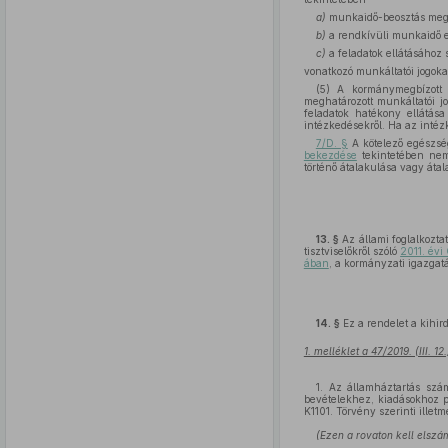
a)
munkaidő-beosztás meg
b)
a rendkívüli munkaidő e
c)
a feladatok ellátásához
vonatkozó munkáltatói jogoka
(5) A kormánymegbízott 
meghatározott munkáltatói j
feladatok hatékony ellátása
intézkedésekről. Ha az intéz
7/D. §
A kötelező egészségb
bekezdése
tekintetében nem 
történő átalakulása vagy átal
13. §
Az állami foglalkozta
tisztviselőkről szóló
2011. évi
ában
, a kormányzati igazgatá
14. §
Ez a rendelet a kihir
1. melléklet a 47/2019. (III. 1
1. Az államháztartás szám
bevételekhez, kiadásokhoz pon
K1101. Törvény szerinti ill
(Ezen a rovaton kell elszá