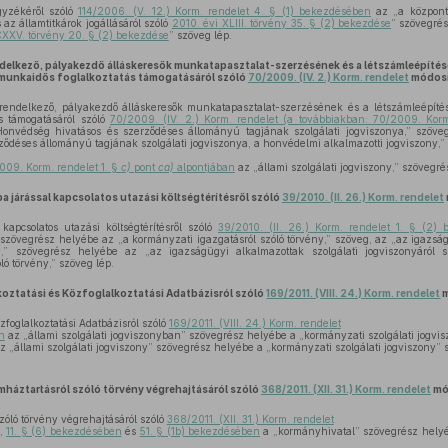
yzékéről szóló
114/2006. (V. 12.) Korm. rendelet 4. § (1) bekezdésében
az „a központi
az államtitkárok jogállásáról szóló
2010. évi XLIII. törvény 35. § (2) bekezdése
” szövegré
CXXV. törvény 20. § (2) bekezdése
” szöveg lép.
delkező, pályakezdő álláskeresők munkatapasztalat-szerzésének és a létszámleépíté
munkaidős foglalkoztatás támogatásáról szóló
70/2009. (IV. 2.) Korm. rendelet
módosí
rendelkező, pályakezdő álláskeresők munkatapasztalat-szerzésének és a létszámleépít
s támogatásáról szóló
70/2009. (IV. 2.) Korm. rendelet (a továbbiakban: 70/2009. Kor
nvédség hivatásos és szerződéses állományú tagjának szolgálati jogviszonya,” szöv
ődéses állományú tagjának szolgálati jogviszonya, a honvédelmi alkalmazotti jogviszony,” 
009. Korm. rendelet 1. §
c)
pont
ca)
alpontjában
az „állami szolgálati jogviszony,” szövegré
 járással kapcsolatos utazási költségtérítésről szóló
39/2010. (II. 26.) Korm. rendelet
pcsolatos utazási költségtérítésről szóló
39/2010. (II. 26.) Korm. rendelet 1. § (2)
,” szövegrész helyébe az „a kormányzati igazgatásról szóló törvény,” szöveg, az „az igazsá
ny,” szövegrész helyébe az „az igazságügyi alkalmazottak szolgálati jogviszonyáról 
ló törvény,” szöveg lép.
koztatási és Közfoglalkoztatási Adatbázisról szóló
169/2011. (VIII. 24.) Korm. rendelet
m
zfoglalkoztatási Adatbázisról szóló
169/2011. (VIII. 24.) Korm. rendelet
n
az „állami szolgálati jogviszonyban” szövegrész helyébe a „kormányzati szolgálati jogvi
z „állami szolgálati jogviszony” szövegrész helyébe a „kormányzati szolgálati jogviszony” 
amháztartásról szóló törvény végrehajtásáról szóló
368/2011. (XII. 31.) Korm. rendelet
mó
zóló törvény végrehajtásáról szóló
368/2011. (XII. 31.) Korm. rendelet
,
11. § (6) bekezdésében
és
51. § (1b) bekezdésében
a „kormányhivatal” szövegrész helyé