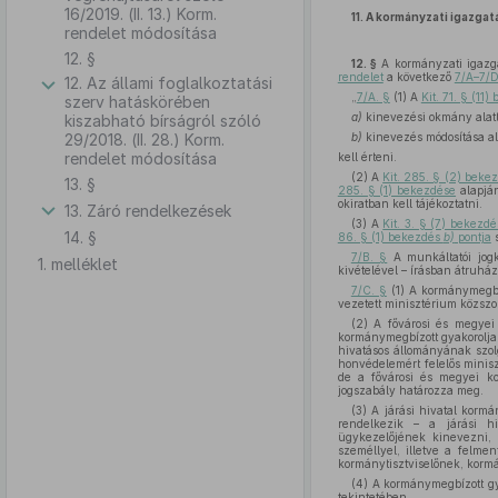
16/2019. (II. 13.) Korm.
11.
A kormányzati igazgat
rendelet módosítása
12. §
12. §
A kormányzati igazga
rendelet
a következő
7/A–7/D
12. Az állami foglalkoztatási
„
7/A. §
(1) A
Kit. 71. § (11
szerv hatáskörében
a)
kinevezési okmány alat
kiszabható bírságról szóló
29/2018. (II. 28.) Korm.
b)
kinevezés módosítása al
rendelet módosítása
kell érteni.
(2) A
Kit. 285. § (2) bek
13. §
285. § (1) bekezdése
alapján
okiratban kell tájékoztatni.
13. Záró rendelkezések
(3) A
Kit. 3. § (7) bekezd
14. §
86. § (1) bekezdés
b)
pontja
s
7/B. §
A munkáltatói jog
1. melléklet
kivételével – írásban átruház
7/C. §
(1) A kormánymegbí
vezetett minisztérium közszolg
(2) A fővárosi és megyei 
kormánymegbízott gyakorolja.
hivatásos állományának szolg
honvédelemért felelős miniszt
de a fővárosi és megyei ko
jogszabály határozza meg.
(3) A járási hivatal kormá
rendelkezik – a járási hiv
ügykezelőjének kinevezni, i
személlyel, illetve a felme
kormánytisztviselőnek, kormá
(4) A kormánymegbízott gya
tekintetében