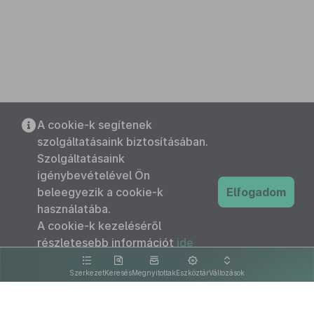
A cookie-k segítenek
szolgáltatásaink biztosításában.
Szolgáltatásaink
igénybevételével Ön
beleegyezik a cookie-k
Elfogadom
használatába.
A cookie-k kezeléséről
részletesebb információt
ide
kattintva olvashat.
Szerkezet
Keresés
Megnyitottak
Eszköztár
Változások