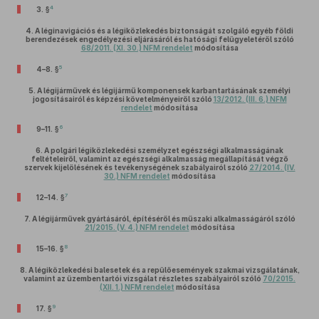
4
3. §
4.
A léginavigációs és a légiközlekedés biztonságát szolgáló egyéb földi
berendezések engedélyezési eljárásáról és hatósági felügyeletéről szóló
68/2011. (XI. 30.) NFM rendelet
módosítása
5
4–8. §
5.
A légijárművek és légijármű komponensek karbantartásának személyi
jogosításairól és képzési követelményeiről szóló
13/2012. (III. 6.) NFM
rendelet
módosítása
6
9–11. §
6.
A polgári légiközlekedési személyzet egészségi alkalmasságának
feltételeiről, valamint az egészségi alkalmasság megállapítását végző
szervek kijelölésének és tevékenységének szabályairól szóló
27/2014. (IV.
30.) NFM rendelet
módosítása
7
12–14. §
7.
A légijárművek gyártásáról, építéséről és műszaki alkalmasságáról szóló
21/2015. (V. 4.) NFM rendelet
módosítása
8
15–16. §
8.
A légiközlekedési balesetek és a repülőesemények szakmai vizsgálatának,
valamint az üzembentartói vizsgálat részletes szabályairól szóló
70/2015.
(XII. 1.) NFM rendelet
módosítása
9
17. §