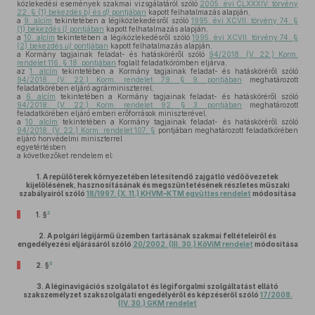
közlekedési események szakmai vizsgálatáról szóló
2005. évi CLXXXIV. törvény
22. § (1) bekezdés
b)
és
d)
pontjában
kapott felhatalmazás alapján,
a
9. alcím
tekintetében a légiközlekedésről szóló
1995. évi XCVII. törvény 74. §
(1) bekezdés
l)
pontjában
kapott felhatalmazás alapján,
a
10. alcím
tekintetében a légiközlekedésről szóló
1995. évi XCVII. törvény 74. §
(2) bekezdés
u)
pontjában
kapott felhatalmazás alapján,
a Kormány tagjainak feladat- és hatásköréről szóló
94/2018. (V. 22.) Korm.
rendelet 116. § 18. pontjában
foglalt feladatkörömben eljárva,
az
1. alcím
tekintetében a Kormány tagjainak feladat- és hatásköréről szóló
94/2018. (V. 22.) Korm. rendelet 79. § 9. pontjában
meghatározott
feladatkörében eljáró agrárminiszterrel,
a
6. alcím
tekintetében a Kormány tagjainak feladat- és hatásköréről szóló
94/2018. (V. 22.) Korm. rendelet 92. § 3. pontjában
meghatározott
feladatkörében eljáró emberi erőforrások miniszterével,
a
10. alcím
tekintetében a Kormány tagjainak feladat- és hatásköréről szóló
94/2018. (V. 22.) Korm. rendelet 107. §
pontjában meghatározott feladatkörében
eljáró honvédelmi miniszterrel
egyetértésben
a következőket rendelem el:
1.
A repülőterek környezetében létesítendő zajgátló védőövezetek
kijelölésének, hasznosításának és megszüntetésének részletes műszaki
szabályairól szóló
18/1997. (X. 11.) KHVM–KTM együttes rendelet
módosítása
2
1. §
2.
A polgári légijármű üzemben tartásának szakmai feltételeiről és
engedélyezési eljárásáról szóló
20/2002. (III. 30.) KöViM rendelet
módosítása
3
2. §
3.
A léginavigációs szolgálatot és légiforgalmi szolgáltatást ellátó
szakszemélyzet szakszolgálati engedélyéről és képzéséről szóló
17/2008.
(IV. 30.) GKM rendelet