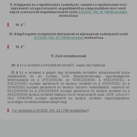
9.
A légijármű és a repülőeszköz személyzet, valamint a repülésüzemi tiszt
képzéséről, vizsgáztatásáról, engedélyeiről és a képzésükben részt vevő
képző szervezetek engedélyezéséről szóló
53/2016. (XII. 16.) NFM rendelet
módosítása
10
18. §
10.
A légiforgalmi szolgálatok ellátásának és eljárásainak szabályairól szóló
57/2016. (XII. 22.) NFM rendelet
módosítása
11
19. §
11.
Záró rendelkezések
20. §
Ez a rendelet a kihirdetését követő 5. napon lép hatályba.
21. §
Ez a rendelet a polgári légi közlekedés területén alkalmazandó közös
szabályokról és az Európai Unió Repülésbiztonsági Ügynökségének
létrehozásáról és a 2111/2005/EK, az 1008/2008/EK, a 996/2010/EU, a
376/2014/EU európai parlamenti és tanácsi rendelet és a 2014/30/EU és a
2014/53/EU európai parlamenti és tanácsi irányelv módosításáról, valamint az
552/2004/EK és a 216/2008/EK európai parlamenti és tanácsi rendelet és a
3922/91/EGK tanácsi rendelet hatályon kívül helyezéséről szóló, 2018. július 4-i
(EU) 2018/1139 európai parlamenti és tanácsi rendelet végrehajtásához
szükséges rendelkezéseket állapít meg.
12
1–2. melléklet a 47/2019. (XII. 23.) ITM rendelethez