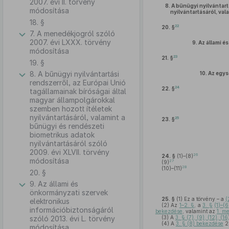
2007. évi II. törvény
8.
A bűnügyi nyilvántart
módosítása
nyilvántartásáról, va
18. §
22
20. §
7. A menedékjogról szóló
2007. évi LXXX. törvény
9.
Az állami é
módosítása
23
21. §
19. §
8. A bűnügyi nyilvántartási
10.
Az egys
rendszerről, az Európai Unió
24
22. §
tagállamainak bíróságai által
magyar állampolgárokkal
szemben hozott ítéletek
nyilvántartásáról, valamint a
25
23. §
bűnügyi és rendészeti
biometrikus adatok
nyilvántartásáról szóló
2009. évi XLVII. törvény
26
24. §
(1)–(8)
módosítása
27
(9)
28
(10)–(11)
20. §
9. Az állami és
önkormányzati szervek
25. §
(1)
Ez a törvény – a
(
elektronikus
(2)
Az
1–2. §
, a
3. §
(1)–(6
információbiztonságáról
bekezdése
, valamint az
1. me
szóló 2013. évi L. törvény
(3)
A
3. § (7), (9), (12), (
(4)
A
3. § (8) bekezdése
20
módosítása