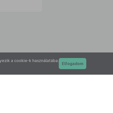
yezik a cookie-k használatába.
Elfogadom
PDF