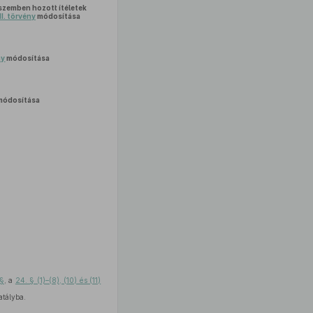
 szemben hozott ítéletek
II. törvény
módosítása
ny
módosítása
ódosítása
 §
, a
24. § (1)–(8), (10) és (11)
tályba.