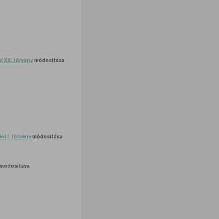
vi XX. törvény
módosítása
évi I. törvény
módosítása
módosítása