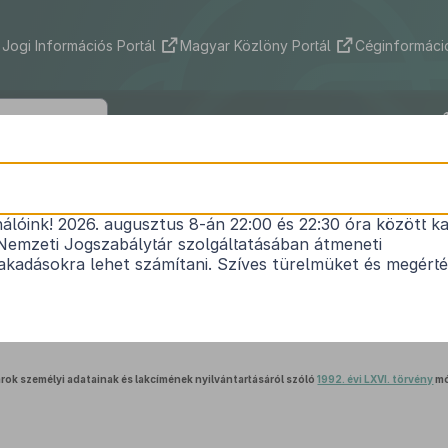
Jogi Információs Portál
Magyar Közlöny Portál
Céginformáció
2019. évi LV. törvény
nálóink! 2026. augusztus 8-án 22:00 és 22:30 óra között ka
1
egyes ügyintézési folyamatok egyszerűsítéséről
Nemzeti Jogszabálytár szolgáltatásában átmeneti
Hatályos: 2020. 01. 02. – 2020. 01. 02.
kadásokra lehet számítani. Szíves türelmüket és megért
1.
Az illetékekről szóló
1990. évi XCIII. törvény
módosítása
rok személyi adatainak és lakcímének nyilvántartásáról szóló
1992. évi LXVI. törvény
mó