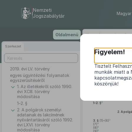
Nemzeti
Magyar 
Jogszabálytár
Ugrás
Oldalmenü
a
tartalomra
Szerkezet
Figyelem!
Tisztelt Felhasz
2019. évi LV. törvény
munkák miatt a 
egyes ügyintézési folyamatok
kapcsolatmegsza
egyszerűsítéséről
köszönjük!
1. Az illetékekről szóló 1990.
évi XCIII. törvény
módosítása
1–2. §
2
1–2. §
2. A polgárok személyi
2.
A polgá
adatainak és lakcímének
nyilvántartásáról szóló 1992.
3
3. §
(1)–(6)
4
évi LXVI. törvény
(7)
5
(8)
módosítása
6
(9)