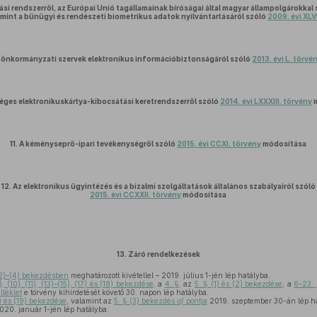
ási rendszerről, az Európai Unió tagállamainak bíróságai által magyar állampolgárokkal
lamint a bűnügyi és rendészeti biometrikus adatok nyilvántartásáról szóló
2009. évi XLV
s önkormányzati szervek elektronikus információbiztonságáról szóló
2013. évi L. törvé
éges elektronikuskártya-kibocsátási keretrendszerről szóló
2014. évi LXXXIII. törvény
m
11.
A kéményseprő-ipari tevékenységről szóló
2015. évi CCXI. törvény
módosítása
12.
Az elektronikus ügyintézés és a bizalmi szolgáltatások általános szabályairól szóló
2015. évi CCXXII. törvény
módosítása
13.
Záró rendelkezések
2)–(4) bekezdésben
meghatározott kivétellel – 2019. július 1-jén lép hatályba.
), (10), (11), (13)–(15), (17) és (18) bekezdése
, a
4. §
, az
5. § (1) és (2) bekezdése
, a
6–23.
lléklet
e törvény kihirdetését követő 30. napon lép hatályba.
16) és (19) bekezdése
, valamint az
5. § (3) bekezdés
a)
pontja
2019. szeptember 30-án lép ha
20. január 1-jén lép hatályba.