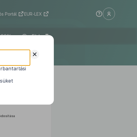
s Portál
EUR-LEX
ELI
+
rbantartási
ésüket
dosítása