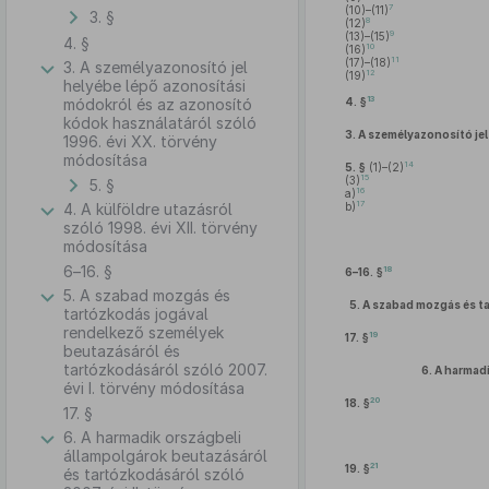
7
(10)–(11)
3. §
8
(12)
9
(13)–(15)
4. §
10
(16)
11
(17)–(18)
3. A személyazonosító jel
12
(19)
helyébe lépő azonosítási
13
módokról és az azonosító
4. §
kódok használatáról szóló
3.
A személyazonosító jel
1996. évi XX. törvény
módosítása
14
5. §
(1)–(2)
15
(3)
5. §
16
a)
17
4. A külföldre utazásról
b)
szóló 1998. évi XII. törvény
módosítása
6–16. §
18
6–16. §
5. A szabad mozgás és
5.
A szabad mozgás és ta
tartózkodás jogával
rendelkező személyek
19
17. §
beutazásáról és
tartózkodásáról szóló 2007.
6.
A harmadi
évi I. törvény módosítása
20
18. §
17. §
6. A harmadik országbeli
állampolgárok beutazásáról
21
19. §
és tartózkodásáról szóló