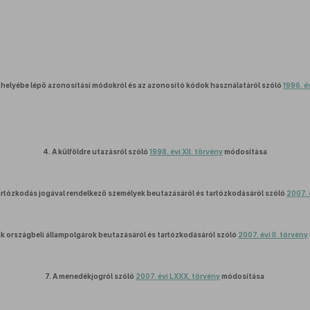
 helyébe lépő azonosítási módokról és az azonosító kódok használatáról szóló
1996. é
4.
A külföldre utazásról szóló
1998. évi XII. törvény
módosítása
rtózkodás jogával rendelkező személyek beutazásáról és tartózkodásáról szóló
2007. 
k országbeli állampolgárok beutazásáról és tartózkodásáról szóló
2007. évi II. törvény
7.
A menedékjogról szóló
2007. évi LXXX. törvény
módosítása