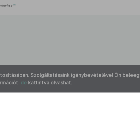
29
örvényhez
ztosításában. Szolgáltatásaink igénybevételével Ön beleeg
ormációt
ide
kattintva olvashat.