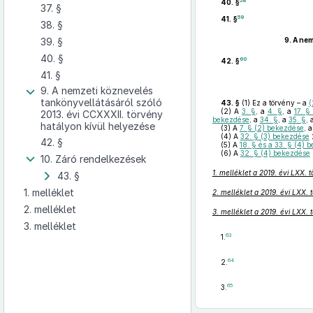
58
40. §
37. §
59
41. §
38. §
39. §
9.
A nem
40. §
60
42. §
41. §
9. A nemzeti köznevelés
tankönyvellátásáról szóló
43. §
(1)
Ez a törvény – a
(
(2)
A
3. §
, a
4. §
, a
17. §
2013. évi CCXXXII. törvény
bekezdése
, a
34. §
, a
35. §
, 
hatályon kívül helyezése
(3)
A
7. § (2) bekezdése
, 
(4)
A
32. § (3) bekezdése
2
42. §
(5)
A
18. § és a 33. § (4) 
(6)
A
32. § (4) bekezdése
10. Záró rendelkezések
1. melléklet a 2019. évi LXX.
43. §
1. melléklet
2. melléklet a 2019. évi LXX.
2. melléklet
3. melléklet a 2019. évi LXX.
3. melléklet
63
1.
64
2.
65
3.