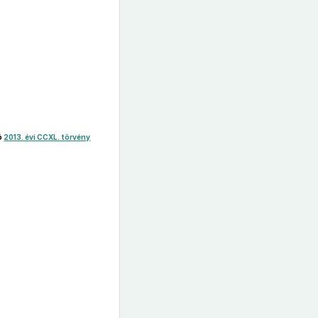
ló
2013. évi CCXL. törvény