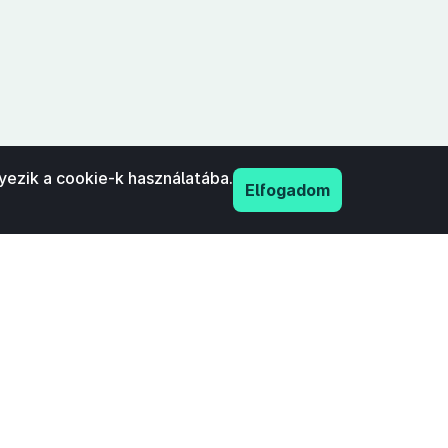
yezik a cookie-k használatába.
Elfogadom
PDF
nyilatkozat
Adatkezelési tájékoztató
IFK Magyar Közlönykiadó és Igazságügyi