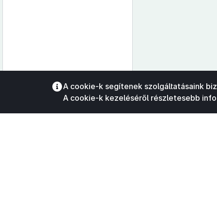
Az oldalmenübe visszatéréshez
A cookie-k segítenek szolgáltatásaink bi
használhatja az
ALT + S
billentyűket.
A cookie-k kezeléséről részletesebb inf
©
A