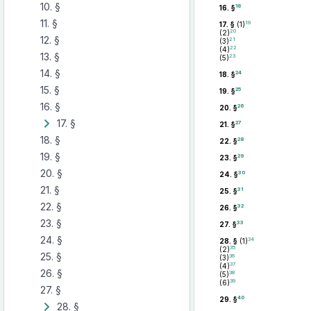
10. §
18
16. §
11. §
19
17. §
(1)
20
(2)
12. §
21
(3)
22
(4)
13. §
23
(5)
14. §
24
18. §
15. §
25
19. §
16. §
26
20. §
17. §
27
21. §
18. §
28
22. §
19. §
29
23. §
20. §
30
24. §
21. §
31
25. §
22. §
32
26. §
23. §
33
27. §
24. §
34
28. §
(1)
35
(2)
25. §
36
(3)
37
(4)
26. §
38
(5)
39
(6)
27. §
40
29. §
28. §