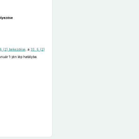
elyezése
 § (2) bekezdése
, a
33. § (2)
nuár 1-jén lép hatályba.