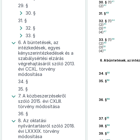
41
30. §
(1)
29. §
42
(2)
30. §
43
31. §
31. §
44
32. §
(1)
45
(2)
32. §
46
(3)
47
(4)
33. §
48
33. §
(1)
6. A büntetések, az
49
(2)
50
intézkedések, egyes
(3)
51
(4)
kényszerintézkedések és a
szabálysértési elzárás
6.
A büntetések, az inté
végrehajtásáról szóló 2013.
évi CCXL. törvény
52
módosítása
34. §
34. §
53
35. §
35. §
7. A közbeszerzésekről
54
36. §
szóló 2015. évi CXLIII.
törvény módosítása
36. §
55
37. §
8. Az oktatási
nyilvántartásról szóló 2018.
56
38. §
évi LXXXIX. törvény
57
39. §
módosítása