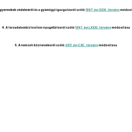
 gyermekek védelméről és a gyámügyi igazgatásról szóló
1997. évi XXXI. törvény
módosí
4.
A társadalombiztosítási nyugellátásról szóló
1997. évi LXXXI. törvény
módosítása
5.
A nemzeti köznevelésről szóló
2011. évi CXC. törvény
módosítása