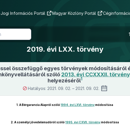
Jogi Információs Portál
Magyar Közlöny Portál
Céginformáció
2019. évi LXX. törvény
ssel összefüggő egyes törvények módosításáról 
nkönyvellátásáról szóló
2013. évi CCXXXII. törvén
1
helyezéséről
Hatályos: 2021. 09. 02. – 2021. 09. 02.
1.
A Bérgarancia Alapról szóló
1994. évi LXVI. törvény
módosítása
2.
A személyi jövedelemadóról szóló
1995. évi CXVII. törvény
módosítása