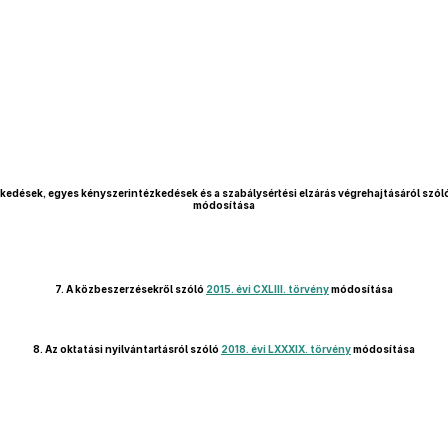
zkedések, egyes kényszerintézkedések és a szabálysértési elzárás végrehajtásáról szó
módosítása
7.
A közbeszerzésekről szóló
2015. évi CXLIII. törvény
módosítása
8.
Az oktatási nyilvántartásról szóló
2018. évi LXXXIX. törvény
módosítása