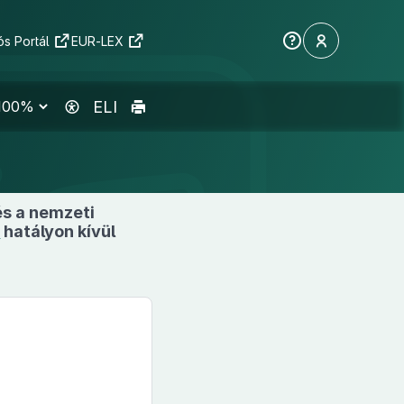
s Portál
EUR-LEX
ELI
és a nemzeti
y
hatályon kívül