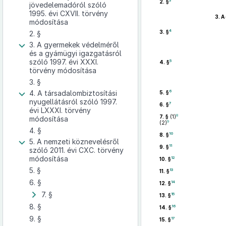
3
2. §
jövedelemadóról szóló
1995. évi CXVII. törvény
3.
A
módosítása
4
3. §
2. §
3. A gyermekek védelméről
és a gyámügyi igazgatásról
szóló 1997. évi XXXI.
5
4. §
törvény módosítása
3. §
6
4. A társadalombiztosítási
5. §
nyugellátásról szóló 1997.
7
6. §
évi LXXXI. törvény
8
7. §
(1)
módosítása
9
(2)
4. §
10
8. §
5. A nemzeti köznevelésről
11
9. §
szóló 2011. évi CXC. törvény
módosítása
12
10. §
5. §
13
11. §
6. §
14
12. §
7. §
15
13. §
8. §
16
14. §
9. §
17
15. §