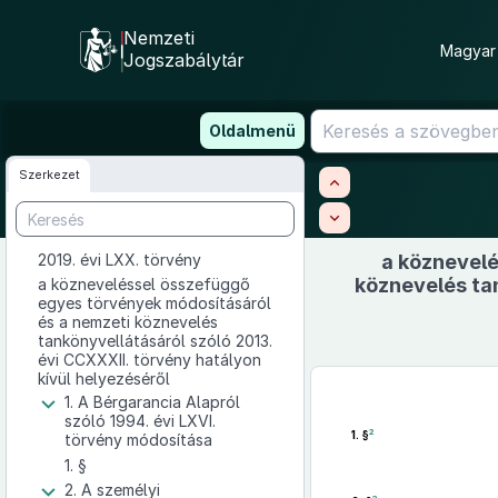
Nemzeti
Magyar 
Jogszabálytár
Ugrás
Oldalmenü
a
tartalomra
Szerkezet
2019. évi LXX. törvény
a köznevelé
köznevelés ta
a közneveléssel összefüggő
egyes törvények módosításáról
és a nemzeti köznevelés
tankönyvellátásáról szóló 2013.
évi CCXXXII. törvény hatályon
kívül helyezéséről
1. A Bérgarancia Alapról
szóló 1994. évi LXVI.
2
1. §
törvény módosítása
1. §
2. A személyi