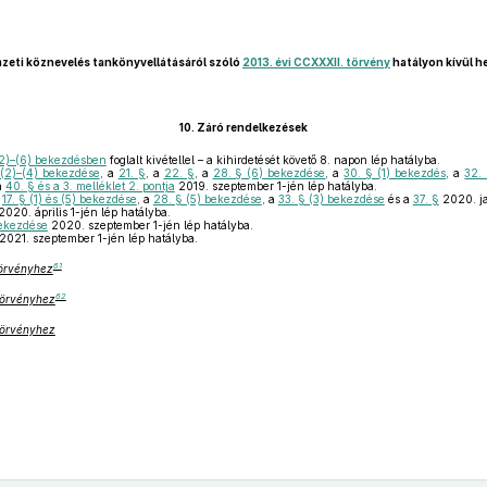
zeti köznevelés tankönyvellátásáról szóló
2013. évi CCXXXII. törvény
hatályon kívül h
10.
Záró rendelkezések
2)–(6) bekezdésben
foglalt kivétellel – a kihirdetését követő 8. napon lép hatályba.
 (2)–(4) bekezdése
, a
21. §
, a
22. §
, a
28. § (6) bekezdése
, a
30. § (1) bekezdés
, a
32.
a
40. § és a 3. melléklet 2. pontja
2019. szeptember 1-jén lép hatályba.
a
17. § (1) és (5) bekezdése
, a
28. § (5) bekezdése
, a
33. § (3) bekezdése
és a
37. §
2020. ja
020. április 1-jén lép hatályba.
bekezdése
2020. szeptember 1-jén lép hatályba.
2021. szeptember 1-jén lép hatályba.
61
 törvényhez
62
 törvényhez
 törvényhez