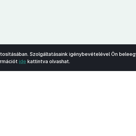
ztosításában. Szolgáltatásaink igénybevételével Ön beleeg
ormációt
ide
kattintva olvashat.
Kapcsolat
Felhasználási feltételek
Akadálymentesítési 
 Nemzeti Jogszabálytárban elérhető szövegek tekintetében az MK