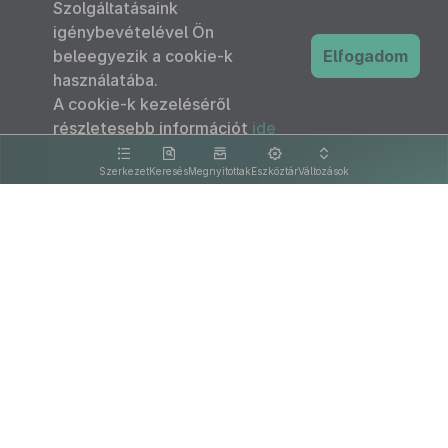
Szolgáltatásaink
igénybevételével Ön
beleegyezik a cookie-k
Elfogadom
használatába.
A cookie-k kezeléséről
részletesebb információt
ide
kattintva olvashat.
Szerkezet
Keresés
Megnyitottak
Eszköztár
Változások