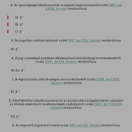
4.
Az igazságügyi alkalmazottak szolgálati jogviszonyáról szóló
1997. évi
LXVIII. törvény
módosítása
5
15. §
6
16. §
7
17. §
5.
Az ingatlan-nyilvántartásról szóló
1997. évi CXLI. törvény
módosítása
8
18. §
6.
A jogi személlyel szemben alkalmazható büntetőjogi intézkedésekről
szóló
2001. évi CIV. törvény
módosítása
9
19–20. §
7.
A regisztrációs adó részleges visszatérítéséről szóló
2006. évi CXXX.
törvény
módosítása
10
21. §
8.
A befektetési vállalkozásokról és az árutőzsdei szolgáltatókról, valamint
az általuk végezhető tevékenységek szabályairól szóló
2007. évi CXXXVIII.
törvény
módosítása
11
22. §
9.
Az alapvető jogok biztosáról szóló
2011. évi CXI. törvény
módosítása