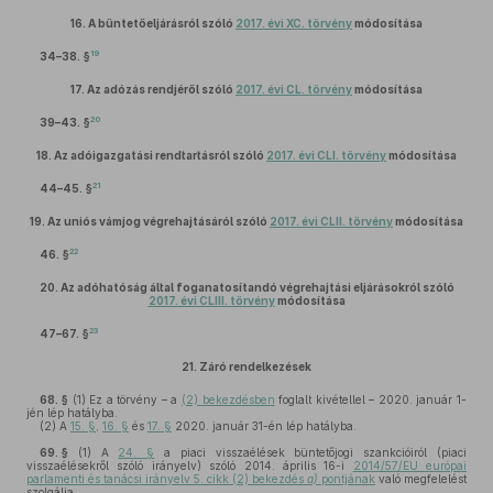
16.
A büntetőeljárásról szóló
2017. évi XC. törvény
módosítása
19
34–38. §
17.
Az adózás rendjéről szóló
2017. évi CL. törvény
módosítása
20
39–43. §
18.
Az adóigazgatási rendtartásról szóló
2017. évi CLI. törvény
módosítása
21
44–45. §
19.
Az uniós vámjog végrehajtásáról szóló
2017. évi CLII. törvény
módosítása
22
46. §
20.
Az adóhatóság által foganatosítandó végrehajtási eljárásokról szóló
2017. évi CLIII. törvény
módosítása
23
47–67. §
21.
Záró rendelkezések
68. §
(1)
Ez a törvény – a
(2) bekezdésben
foglalt kivétellel – 2020. január 1-
jén lép hatályba.
(2)
A
15. §
,
16. §
és
17. §
2020. január 31-én lép hatályba.
69. §
(1)
A
24. §
a piaci visszaélések büntetőjogi szankcióiról (piaci
visszaélésekről szóló irányelv) szóló 2014. április 16-i
2014/57/EU európai
parlamenti és tanácsi irányelv 5. cikk (2) bekezdés
a)
pontjának
való megfelelést
szolgálja.