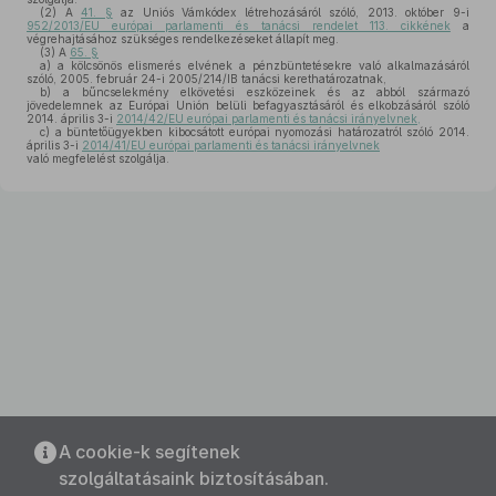
(2)
A
41. §
az Uniós Vámkódex létrehozásáról szóló, 2013. október 9-i
952/2013/EU európai parlamenti és tanácsi rendelet 113. cikkének
a
végrehajtásához szükséges rendelkezéseket állapít meg.
(3)
A
65. §
a)
a kölcsönös elismerés elvének a pénzbüntetésekre való alkalmazásáról
szóló, 2005. február 24-i 2005/214/IB tanácsi kerethatározatnak,
b)
a bűncselekmény elkövetési eszközeinek és az abból származó
jövedelemnek az Európai Unión belüli befagyasztásáról és elkobzásáról szóló
2014. április 3-i
2014/42/EU európai parlamenti és tanácsi irányelvnek,
c)
a büntetőügyekben kibocsátott európai nyomozási határozatról szóló 2014.
április 3-i
2014/41/EU európai parlamenti és tanácsi irányelvnek
való megfelelést szolgálja.
A cookie-k segítenek
szolgáltatásaink biztosításában.