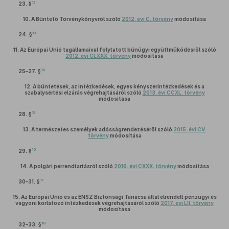
12
23. §
10.
A Büntető Törvénykönyvről szóló
2012. évi C. törvény
módosítása
13
24. §
11.
Az Európai Unió tagállamaival folytatott bűnügyi együttműködésről szóló
2012. évi CLXXX. törvény
módosítása
14
25–27. §
12.
A büntetések, az intézkedések, egyes kényszerintézkedések és a
szabálysértési elzárás végrehajtásáról szóló
2013. évi CCXL. törvény
módosítása
15
28. §
13.
A természetes személyek adósságrendezéséről szóló
2015. évi CV.
törvény
módosítása
16
29. §
14.
A polgári perrendtartásról szóló
2016. évi CXXX. törvény
módosítása
17
30–31. §
15.
Az Európai Unió és az ENSZ Biztonsági Tanácsa által elrendelt pénzügyi és
vagyoni korlátozó intézkedések végrehajtásáról szóló
2017. évi LII. törvény
módosítása
18
32–33. §