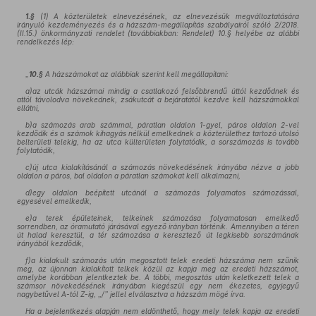
1.§
(1)
A közterületek elnevezésének, az elnevezésük megváltoztatására
irányuló kezdeményezés és a házszám-megállapítás szabályairól szóló 2/2018.
(II.15.) önkormányzati rendelet
(továbbiakban: Rendelet) 10.§ helyébe az alábbi
rendelkezés lép:
„
10.§
A házszámokat az alábbiak szerint kell megállapítani:
a)az utcák házszámai mindig a csatlakozó felsőbbrendű úttól kezdődnek és
attól távolodva növekednek, zsákutcát a bejáratától kezdve kell házszámokkal
ellátni,
b)a számozás arab számmal, páratlan oldalon 1-gyel, páros oldalon 2-vel
kezdődik és a számok kihagyás nélkül emelkednek a közterülethez tartozó utolsó
belterületi telekig, ha az utca külterületen folytatódik, a sorszámozás is tovább
folytatódik,
c)új utca kialakításánál a számozás növekedésének irányába nézve a jobb
oldalon a páros, bal oldalon a páratlan számokat kell alkalmazni,
d)egy oldalon beépített utcánál a számozás folyamatos számozással,
egyesével emelkedik,
e)a terek épületeinek, telkeinek számozása folyamatosan emelkedő
sorrendben, az óramutató járásával egyező irányban történik. Amennyiben a téren
út halad keresztül, a tér számozása a keresztező út legkisebb sorszámának
irányából kezdődik,
f)a kialakult számozás után megosztott telek eredeti házszáma nem szűnik
meg, az újonnan kialakított telkek közül az kapja meg az eredeti házszámot,
amelybe korábban jelentkeztek be. A többi, megosztás után keletkezett telek a
számsor növekedésének irányában kiegészül egy nem ékezetes, egyjegyű
nagybetűvel A-tól Z-ig, „/” jellel elválasztva a házszám mögé írva.
Ha a bejelentkezés alapján nem eldönthető, hogy mely telek kapja az eredeti