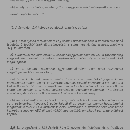
ka) az a)-c) pontoknak megfelelően vagy
kb) a helyrajzi számból, az első „0” számjegy elhagyásával képzett számként
kerül meghatározásra
.
”
(2) A Rendelet 12.§ helyébe az alábbi rendelkezés lép:
„
12.§
Amennyiben a teleknek a 10.§ szerinti házszámozása a közterületre néző
legalább 3 további telek újraszámozását eredményezné, úgy a házszámot – a
10.§-tól eltérően –:
a) a közterületen már kialakult számozás figyelembevételével, a folytonosság
megszakítása nélkül, a lehető legkevesebb telek újraszámozásával kell
megállapítani,
b) ha a kialakult számozás figyelembevételével
nem lehet házszámot
megállapítani abban az esetben,
ba) ha a közterület azonos oldalán több számozatlan telket fognak közre
házszámmal ellátott telkek, és azoknak egymást követő házszámuk van, akkor a
kialakult kisebb házszámot kapják meg az addig házszámmal nem rendelkező
telkek oly módon, a számsor növekedésének irányába a magyar ABC ékezet
nélküli nagybetűiből emelkedő sorrendű alátörést kapnak vagy
bb) ha a kialakult számsorban két- vagy több teleknek azonos házszáma van
és a számsorban következő szám követi őket, akkor az azonos házszámokat
megtartják a telkek és a második telektől kezdődően a számsor növekedésének
irányába a magyar ABC ékezet nélküli nagybetűiből emelkedő sorrendű alátörést
kapnak
.
”
2.§
Ez a rendelet a kihirdetését követő napon lép hatályba, és a hatályba