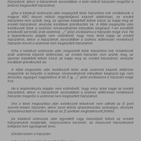
házszámot, akkor a házszámok sorozatában a betű nélküli házszám megelőzi a
betűvel kiegészített házszámot,
g)ha a kialakult számozás után megosztott telek házszáma már rendelkezik a
magyar ABC ékezet nélküli nagybetűjével képzett alátöréssel, az eredeti
házszáma nem szűnik meg, az újonnan kialakított telkek közül az kapja meg az
eredeti házszámot, amelybe korábban jelentkeztek be. A többi megosztás után
keletkezett telek a számsor növekedésének irányában kiegészül 1-sel kezdődő
emelkedő sorrendű arab számmal, „/” jellel elválasztva a házszám mögé írva. Ha
a bejelentkezés alapján nem eldönthető, hogy mely telek kapja az eredeti
házszámot, akkor a házszámok sorozatában a számos alátöréssel rendelkező
házszám követi a számmal nem kiegészített házszámot,
h)ha a kialakult számozás után megosztott telek házszáma már rendelkezik
arab számmal képzett alátöréssel, az eredeti házszám nem szűnik meg, az
újonnan kialakított telkek közül az kapja meg az eredeti házszámot, amelybe
korábban jelentkeztek be.
A többi megosztás után keletkezett telek arab számmal képzett alátörése
megszűnik és helyette a számsor növekedésének irányában kiegészül egy nem
ékezetes, egyjegyű nagybetűvel A-tól Z-ig, „/” jellel elválasztva a házszám mögé
írva.
Ha a bejelentkezés alapján nem eldönthető, hogy mely telek kapja az eredeti
házszámot, akkor a házszámok sorozatában a számos alátöréssel rendelkező
házszám megelőzi a számmal nem kiegészített házszámot,
i)ha a telek megosztása után keletkezett telkeknek nem adható az f) pont
szerinti módon házszám, akkor azon telkek újraszámozása szükséges, amelyek
újraszámozását követően teljesül az f) pontban meghatározott feltétel.
j)a kialakult számozás után egyesített vagy összeépült telkek az eredeti
házszámukat megtartják, összevonásra kerülnek, az összevont házszámokat
kötőjellel kell egységessé tenni,
k)külterületen a házszám: