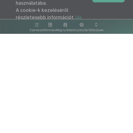
használatába.
A cookie-k kezeléséről
részletesebb információt
ide
kattintva olvashat.
Szerkezet
Keresés
Megnyitottak
Eszköztár
Változások
Kapcsolat
Felhasználási feltételek