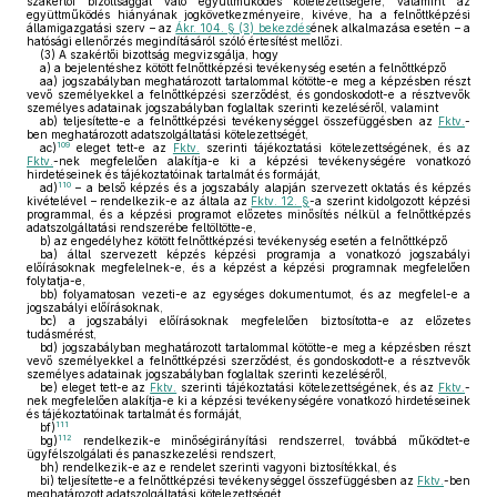
szakértői bizottsággal való együttműködés kötelezettségére, valamint az
együttműködés hiányának jogkövetkezményeire, kivéve, ha a felnőttképzési
államigazgatási szerv – az
Ákr. 104. § (3) bekezdés
ének alkalmazása esetén – a
hatósági ellenőrzés megindításáról szóló értesítést mellőzi.
(3)
A szakértői bizottság megvizsgálja, hogy
a)
a bejelentéshez kötött felnőttképzési tevékenység esetén a felnőttképző
aa)
jogszabályban meghatározott tartalommal kötötte-e meg a képzésben részt
vevő személyekkel a felnőttképzési szerződést, és gondoskodott-e a résztvevők
személyes adatainak jogszabályban foglaltak szerinti kezeléséről, valamint
ab)
teljesítette-e a felnőttképzési tevékenységgel összefüggésben az
Fktv.
-
ben meghatározott adatszolgáltatási kötelezettségét,
109
ac)
eleget tett-e az
Fktv.
szerinti tájékoztatási kötelezettségének, és az
Fktv.
-nek megfelelően alakítja-e ki a képzési tevékenységére vonatkozó
hirdetéseinek és tájékoztatóinak tartalmát és formáját,
110
ad)
– a belső képzés és a jogszabály alapján szervezett oktatás és képzés
kivételével – rendelkezik-e az általa az
Fktv. 12. §
-a szerint kidolgozott képzési
programmal, és a képzési programot előzetes minősítés nélkül a felnőttképzés
adatszolgáltatási rendszerébe feltöltötte-e,
b)
az engedélyhez kötött felnőttképzési tevékenység esetén a felnőttképző
ba)
által szervezett képzés képzési programja a vonatkozó jogszabályi
előírásoknak megfelelnek-e, és a képzést a képzési programnak megfelelően
folytatja-e,
bb)
folyamatosan vezeti-e az egységes dokumentumot, és az megfelel-e a
jogszabályi előírásoknak,
bc)
a jogszabályi előírásoknak megfelelően biztosította-e az előzetes
tudásmérést,
bd)
jogszabályban meghatározott tartalommal kötötte-e meg a képzésben részt
vevő személyekkel a felnőttképzési szerződést, és gondoskodott-e a résztvevők
személyes adatainak jogszabályban foglaltak szerinti kezeléséről,
be)
eleget tett-e az
Fktv.
szerinti tájékoztatási kötelezettségének, és az
Fktv.
-
nek megfelelően alakítja-e ki a képzési tevékenységére vonatkozó hirdetéseinek
és tájékoztatóinak tartalmát és formáját,
111
bf)
112
bg)
rendelkezik-e minőségirányítási rendszerrel, továbbá működtet-e
ügyfélszolgálati és panaszkezelési rendszert,
bh)
rendelkezik-e az e rendelet szerinti vagyoni biztosítékkal, és
bi)
teljesítette-e a felnőttképzési tevékenységgel összefüggésben az
Fktv.
-ben
meghatározott adatszolgáltatási kötelezettségét.