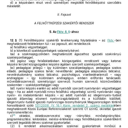
d)
a képzésben részt vevő személlyel megkötött felnőttképzési szerződés
másolatát.
II. Fejezet
A FELNŐTTKÉPZÉSI SZAKÉRTŐI RENDSZER
5.
Az
Fktv. 6. §
-ához
12. §
(1)
Felnőttképzési szakértői tevékenység folytatására – az
Fktv.
-ben
meghatározott feltételeken túl – az jogosult, aki rendelkezik
a)
felsőfokú végzettséggel,
b)
a következő szakképzettségek valamelyikével:
ba)
a szakmajegyzékben meghatározott ágazathoz igazodó szakirányú
szakképzettséggel,
bb)
jogász vagy felsőoktatásban közigazgatási, rendészeti vagy katonai
képzési terület közigazgatási képzési ágában szerzett szakképzettséggel,
bc)
pedagógiai jellegű – így különösen szociálpedagógus, pedagógia szakos
előadó, pedagógia szakos tanár, nevelőtanár, pedagógia alapszakos bölcsész,
neveléstudomány szakos bölcsész, pszichológus, viselkedéselemző – vagy
andragógiai – így különösen andragógus, emberi erőforrás tanácsadó,
művelődésszervező, személyügyi szervező, humán szervező, közművelődési
szakember – szakképzettséggel vagy
bd)
nyelvi képzés esetén az adott nyelvből szerzett nyelvtanári végzettséggel
vagy – ha az adott nyelvből nincs felsőfokú végzettségi szintű nyelvtanári vagy
nyelv- és irodalomtanári képzés – az adott nyelvből az idegennyelv-tudást
igazoló államilag elismert nyelvvizsgáztatásról és a külföldön kiállított,
idegennyelv-tudást igazoló nyelvvizsga-bizonyítványok Magyarországon történő
honosításáról szóló
137/2008. (V. 16.) Korm. rendelet 2. számú melléklet
ében
meghatározott Közös Európai Referenciakeret szerinti C1 szintű, okirattal igazolt
nyelvismerettel és
35
c)
oktatási, oktatásszervezési vagy -irányítási, minőségirányítási,
programkészítési, lektorálási, mérési-értékelési vagy felnőttképzési szakértőként
szerzett legalább ötéves szakmai gyakorlattal.
(2)
E rendelet alkalmazásában szakmai gyakorlatnak minősül a