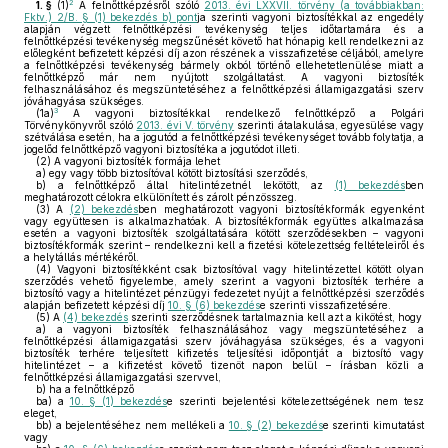
2
1. §
(1)
A felnőttképzésről szóló
2013. évi LXXVII. törvény (a továbbiakban:
Fktv.) 2/B. § (1) bekezdés b) pont
ja szerinti vagyoni biztosítékkal az engedély
alapján végzett felnőttképzési tevékenység teljes időtartamára és a
felnőttképzési tevékenység megszűnését követő hat hónapig kell rendelkezni az
előlegként befizetett képzési díj azon részének a visszafizetése céljából, amelyre
a felnőttképzési tevékenység bármely okból történő ellehetetlenülése miatt a
felnőttképző már nem nyújtott szolgáltatást. A vagyoni biztosíték
felhasználásához és megszüntetéséhez a felnőttképzési államigazgatási szerv
jóváhagyása szükséges.
3
(1a)
A vagyoni biztosítékkal rendelkező felnőttképző a Polgári
Törvénykönyvről szóló
2013. évi V. törvény
szerinti átalakulása, egyesülése vagy
szétválása esetén, ha a jogutód a felnőttképzési tevékenységet tovább folytatja, a
jogelőd felnőttképző vagyoni biztosítéka a jogutódot illeti.
(2)
A vagyoni biztosíték formája lehet
a)
egy vagy több biztosítóval kötött biztosítási szerződés,
b)
a felnőttképző által hitelintézetnél lekötött, az
(1) bekezdés
ben
meghatározott célokra elkülönített és zárolt pénzösszeg.
(3)
A
(2) bekezdés
ben meghatározott vagyoni biztosítékformák egyenként
vagy együttesen is alkalmazhatóak. A biztosítékformák együttes alkalmazása
esetén a vagyoni biztosíték szolgáltatására kötött szerződésekben – vagyoni
biztosítékformák szerint – rendelkezni kell a fizetési kötelezettség feltételeiről és
a helytállás mértékéről.
(4)
Vagyoni biztosítékként csak biztosítóval vagy hitelintézettel kötött olyan
szerződés vehető figyelembe, amely szerint a vagyoni biztosíték terhére a
biztosító vagy a hitelintézet pénzügyi fedezetet nyújt a felnőttképzési szerződés
alapján befizetett képzési díj
10. § (6) bekezdés
e szerinti visszafizetésére.
(5)
A
(4) bekezdés
szerinti szerződésnek tartalmaznia kell azt a kikötést, hogy
a)
a vagyoni biztosíték felhasználásához vagy megszüntetéséhez a
felnőttképzési államigazgatási szerv jóváhagyása szükséges, és a vagyoni
biztosíték terhére teljesített kifizetés teljesítési időpontját a biztosító vagy
hitelintézet – a kifizetést követő tizenöt napon belül – írásban közli a
felnőttképzési államigazgatási szervvel,
b)
ha a felnőttképző
ba)
a
10. § (1) bekezdés
e szerinti bejelentési kötelezettségének nem tesz
eleget,
bb)
a bejelentéséhez nem mellékeli a
10. § (2) bekezdés
e szerinti kimutatást
vagy