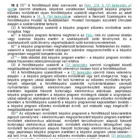
51
18. §
(1)
A felnőttképző által szervezett, az
Fktv. 2/A. § (2) bekezdés a)
pont
ja szerinti oktatásra, képzésre vonatkozóan kidolgozott képzési program
előzetes minősítését olyan felnőttképzési szakértő végezheti, akinek az adott
oktatás, képzés a
14. § (1a) bekezdés
e, valamint a Nemzeti Szakképzési és
Felnőttképzési Hivatal (a továbbiakban: Hivatal) honlapján közzétett Útmutató
alapján a szakterületébe tartozik.
(2)
A felnőttképzési szakértő a képzési program előzetes minősítése során
vizsgálja, hogy
52
a)
a képzési program tartalma megfelel-e az
Fktv.
-nek és szakmai oktatás
vagy szakmai képzés esetén a szakképzésről szóló törvénynek és a
szakképzésről szóló törvény végrehajtásáról szóló kormányrendeletnek,
53
b)
a képzési programban meghatározott tartalommal, feltételekkel és módon,
valamint a képzéssel érintett célcsoport számára megszerezhetők-e a képzési
programban megjelölt kompetenciák, és
54
c)
– több oldalból álló képzési program esetén – a képzési program minden
oldala folyamatos oldalszámozással van ellátva.
(3)
A felnőttképzési szakértő a
(2) bekezdés
szerinti vizsgálatot követő
megállapításait tartalmazó szakértői véleményt írásban közli a felnőttképzővel.
(4)
A felnőttképzési szakértőnek – a
(3) bekezdés
szerinti írásos vélemény
alapján – a képzési program előzetes minősítését úgy kell elvégeznie, hogy a
képzési program utolsó oldalán fel kell tüntetnie az előzetes minősítés tényét,
helyét, időpontját, a felnőttképzési szakértők nyilvántartásában szereplő
nyilvántartási számát, elektronikusan megszerkesztett képzési program
esetében legalább fokozott biztonságú elektronikus aláírással, papíralapú
képzési program esetében a képzési program mindegyik oldalát a szignójával,
utolsó oldalát az aláírásával kell ellátnia. A képzési program előzetes minősítését
követően a felnőttképzési szakértő a képzési programmal kapcsolatban további –
a képzési program előzetes minősítését érintő, azt módosító vagy kiegészítő –
megállapításokat nem tehet.
55
(5)
Az előzetesen minősített képzési programot a felnőttképző képviseletére
jogosult személynek – elektronikusan megszerkesztett képzési program esetében
minősített elektronikus aláírással, minősített tanúsítványon alapuló fokozott
biztonságú elektronikus aláírással, minősített elektronikus bélyegzővel vagy
minősített tanúsítványon alapuló fokozott biztonsági elektronikus bélyegzővel,
vagy papíralapú képzési program esetében a képzési program utolsó oldalán –
alá kell írnia. A felnőttképző az előzetes minősítés alapját képező,
(3) bekezdés