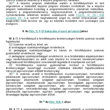
szerinti szakértői véleményt a képzési programhoz mellékeli.
56
(6)
A képzési program módosítása esetén a felnőttképzőnek el kell
végeztetnie a módosított képzési program előzetes minősítését. Ha a képzési
program módosítására kizárólag a programkövetelmény számának módosítása,
valamint a programkövetelmény megnevezésének a programkövetelmény
nyilvántartásba vételének tartalmi szabályairól szóló
1/2023. (II. 28.) KIM
rendelet 1/A. §
-a szerint meghatározott angol és német elnevezéssel való
kiegészítés miatt kerülne sor, úgy az előzetes minősítést nem szükséges újra
elvégezni.
9.
Az
Fktv. 11. § (2) bekezdés a) pont ab) alpont
jához
19. §
(1)
A felnőttképző a felnőttképzési tevékenységért felelős szakmai vezetőt
foglalkoztat.
(2)
Szakmai vezető az lehet, aki
a)
andragógiai szakképzettséggel rendelkezik,
b)
pedagógiai szakképzettséggel és három év felnőttképzési szakmai
gyakorlattal rendelkezik, vagy
c)
pedagógiai szakképzettséggel rendelkezik, és a felsőoktatási alapképzésben
vagy mesterképzésben az adott szak képzési és kimeneti követelményében
meghatározott felnőttképzési ismeretekből legalább öt kreditpontot szerzett.
(3)
Felnőttképzési szakmai gyakorlatnak minősül a felnőttképzési
tevékenységgel összefüggő munkakör ellátására létesített foglalkoztatásra
irányuló jogviszonyban eltöltött tevékenység.
57
(4)
A szakmai vezető a felnőttképzővel munkaviszonyban, honvédelmi
alkalmazotti jogviszonyban, rendvédelmi igazgatási szolgálati jogviszonyban,
igazságügyi alkalmazotti szolgálati jogviszonyban, hivatásos szolgálati
jogviszonyban, közalkalmazotti jogviszonyban, közszolgálati jogviszonyban,
kormányzati szolgálati jogviszonyban, adó- és vámhatósági szolgálati
jogviszonyban, nemzetbiztonsági szolgálati jogviszonyban, nemzetbiztonsági
alkalmazotti jogviszonyban, egyházi szolgálati viszonyban vagy gazdasági
társasággal tagsági jogviszonyban állhat.
58
10.
Az
Fktv. 11/A. §
-ához
20. §
(1)
A programkövetelmény nyilvántartásba vételéről, a nyilvántartásba