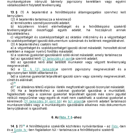
munkavégzésre irányuló bármely jogviszony keretében vagy egyéni
vállalkozóként folytatott tevékenység.
13. §
(1)
A bejelentést a felnőttképzési államigazgatási szervhez kell
benyújtani.
(2)
A bejelentés tartalmazza a kérelmező
a)
természetes személyazonosító adatait,
b)
közzétenni kívánt elérhetőségét és a felnőttképzési szakértő
tevékenységével összefüggő egyéb adatát, ha hozzájárult annak
közzétételéhez,
c)
végzettségét és szakképzettségét az oktatási intézmény és a végzettséget
és szakképzettséget igazoló dokumentum számának és keltének megjelölésével.
(3)
A bejelentéshez csatolni kell
a)
a végzettséget és szakképzettséget igazoló okirat másolatát, honosított okirat
esetében a magyar nyelvű fordítás másolatát,
b)
a szakmai gyakorlat igazolásáról szóló okirat másolatát, amely tartalmazza
ba)
az igazolást kérő
(2) bekezdés a) pont
ja szerinti adatait,
bb)
az igazolást kérő által betöltött munkakör vagy végzett tevékenység
megnevezését,
bc)
a
12. § (2) bekezdés
e szerinti jogviszony megnevezését és a
jogviszonyban töltött időtartamot és
bd)
a szakmai gyakorlat teljesítését igazoló szerv vagy személy megnevezését,
címét és aláírását,
36
c)
37
d)
az általános tételű eljárási illeték megfizetését igazoló bizonylat másolatát.
(4)
Ha a bejelentéshez a szakmai gyakorlat igazolása a munkáltató,
foglalkoztató vagy a szakmai gyakorlat teljesítését igazoló más szerv jogutód
nélküli megszűnése vagy egyéb ok miatt nem csatolható, a szakmai gyakorlat a
kérelmező
(3) bekezdés b) pont bb)
és
bc) alpont
ja szerinti adatait tartalmazó
munkaszerződés vagy a munkavégzés igazolására alkalmas más dokumentum
benyújtásával is igazolható.
6.
Az
Fktv. 7. §
-ához
38
14. §
(1)
A felnőttképzési szakértők közhiteles nyilvántartása – az
Fktv.
-ben
és a
Szolg. tv.
-ben foglaltakon túl – tartalmazza a felnőttképzési szakértő
39