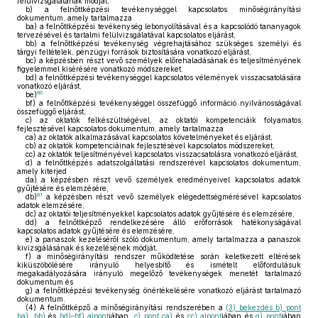
felülvizsgálatának módját,
b)
a felnőttképzési tevékenységgel kapcsolatos minőségirányítási
dokumentum, amely tartalmazza
ba)
a felnőttképzési tevékenység lebonyolításával és a kapcsolódó tananyagok
tervezésével és tartalmi felülvizsgálatával kapcsolatos eljárást,
bb)
a felnőttképzési tevékenység végrehajtásához szükséges személyi és
tárgyi feltételek, pénzügyi források biztosítására vonatkozó eljárást,
bc)
a képzésben részt vevő személyek előrehaladásának és teljesítményének
figyelemmel kisérésére vonatkozó módszereket,
bd)
a felnőttképzési tevékenységgel kapcsolatos vélemények visszacsatolására
vonatkozó eljárást,
80
be)
bf)
a felnőttképzési tevékenységgel összefüggő információ nyilvánosságával
összefüggő eljárást,
c)
az oktatók felkészültségével, az oktatói kompetenciáik folyamatos
fejlesztésével kapcsolatos dokumentum, amely tartalmazza
ca)
az oktatók alkalmazásával kapcsolatos követelményeket és eljárást,
cb)
az oktatók kompetenciáinak fejlesztésével kapcsolatos módszereket,
cc)
az oktatók teljesítményével kapcsolatos visszacsatolásra vonatkozó eljárást,
d)
a felnőttképzés adatszolgáltatási rendszerével kapcsolatos dokumentum,
amely kiterjed
da)
a képzésben részt vevő személyek eredményeivel kapcsolatos adatok
gyűjtésére és elemzésére,
81
db)
a képzésben részt vevő személyek elégedettségmérésével kapcsolatos
adatok elemzésére,
dc)
az oktatói teljesítményekkel kapcsolatos adatok gyűjtésére és elemzésére,
dd)
a felnőttképző rendelkezésére álló erőforrások hatékonyságával
kapcsolatos adatok gyűjtésére és elemzésére,
e)
a panaszok kezeléséről szóló dokumentum, amely tartalmazza a panaszok
kivizsgálásának és kezelésének módját,
f)
a minőségirányítási rendszer működtetése során keletkezett eltérések
kiküszöbölésére irányuló helyesbítő és ismételt előfordulásuk
megakadályozására irányuló megelőző tevékenységek menetét tartalmazó
dokumentum és
g)
a felnőttképzési tevékenység önértékelésére vonatkozó eljárást tartalmazó
dokumentum.
(4)
A felnőttképző a minőségirányítási rendszerében a
(3) bekezdés b) pont
ba)
,
bb)
és
bd)–bf) alpont
jában,
c) pont ca)
és
cc) alpont
jában és
g) pont
jában