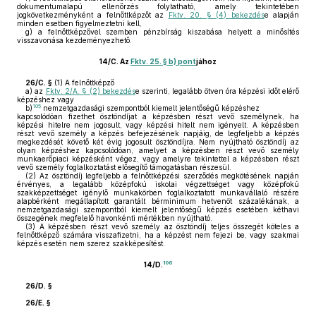
dokumentumalapú ellenőrzés folytatható, amely tekintetében
jogkövetkezményként a felnőttképzőt az
Fktv. 20. § (4) bekezdés
e alapján
minden esetben figyelmeztetni kell,
g)
a felnőttképzővel szemben pénzbírság kiszabása helyett a minősítés
visszavonása kezdeményezhető.
14/C.
Az
Fktv. 25. § b) pont
jához
26/C. §
(1)
A felnőttképző
a)
az
Fktv. 2/A. § (2) bekezdés
e szerinti, legalább ötven óra képzési időt elérő
képzéshez vagy
105
b)
nemzetgazdasági szempontból kiemelt jelentőségű képzéshez
kapcsolódóan fizethet ösztöndíjat a képzésben részt vevő személynek, ha
képzési hitelre nem jogosult, vagy képzési hitelt nem igényelt. A képzésben
részt vevő személy a képzés befejezésének napjáig, de legfeljebb a képzés
megkezdését követő két évig jogosult ösztöndíjra. Nem nyújtható ösztöndíj az
olyan képzéshez kapcsolódóan, amelyet a képzésben részt vevő személy
munkaerőpiaci képzésként végez, vagy amelyre tekintettel a képzésben részt
vevő személy foglalkoztatást elősegítő támogatásban részesül.
(2)
Az ösztöndíj legfeljebb a felnőttképzési szerződés megkötésének napján
érvényes, a legalább középfokú iskolai végzettséget vagy középfokú
szakképzettséget igénylő munkakörben foglalkoztatott munkavállaló részére
alapbérként megállapított garantált bérminimum hetvenöt százalékának, a
nemzetgazdasági szempontból kiemelt jelentőségű képzés esetében kéthavi
összegének megfelelő havonkénti mértékben nyújtható.
(3)
A képzésben részt vevő személy az ösztöndíj teljes összegét köteles a
felnőttképző számára visszafizetni, ha a képzést nem fejezi be, vagy szakmai
képzés esetén nem szerez szakképesítést.
106
14/D.
26/D. §
26/E. §