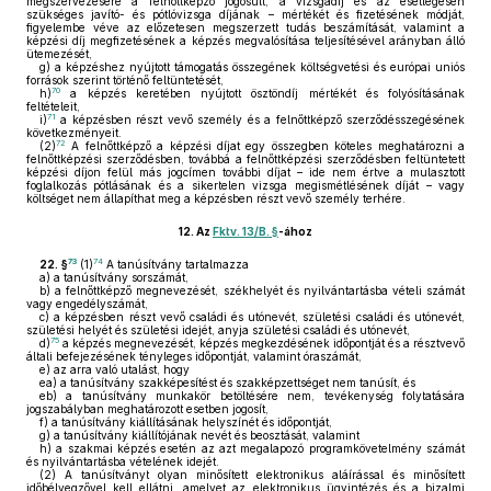
megszervezésére a felnőttképző jogosult, a vizsgadíj és az esetlegesen
szükséges javító- és pótlóvizsga díjának – mértékét és fizetésének módját,
figyelembe véve az előzetesen megszerzett tudás beszámítását, valamint a
képzési díj megfizetésének a képzés megvalósítása teljesítésével arányban álló
ütemezését,
g)
a képzéshez nyújtott támogatás összegének költségvetési és európai uniós
források szerint történő feltüntetését,
70
h)
a képzés keretében nyújtott ösztöndíj mértékét és folyósításának
feltételeit,
71
i)
a képzésben részt vevő személy és a felnőttképző szerződésszegésének
következményeit.
72
(2)
A felnőttképző a képzési díjat egy összegben köteles meghatározni a
felnőttképzési szerződésben, továbbá a felnőttképzési szerződésben feltüntetett
képzési díjon felül más jogcímen további díjat – ide nem értve a mulasztott
foglalkozás pótlásának és a sikertelen vizsga megismétlésének díját – vagy
költséget nem állapíthat meg a képzésben részt vevő személy terhére.
12.
Az
Fktv. 13/B. §
-ához
73
74
22. §
(1)
A tanúsítvány tartalmazza
a)
a tanúsítvány sorszámát,
b)
a felnőttképző megnevezését, székhelyét és nyilvántartásba vételi számát
vagy engedélyszámát,
c)
a képzésben részt vevő családi és utónevét, születési családi és utónevét,
születési helyét és születési idejét, anyja születési családi és utónevét,
75
d)
a képzés megnevezését, képzés megkezdésének időpontját és a résztvevő
általi befejezésének tényleges időpontját, valamint óraszámát,
e)
az arra való utalást, hogy
ea)
a tanúsítvány szakképesítést és szakképzettséget nem tanúsít, és
eb)
a tanúsítvány munkakör betöltésére nem, tevékenység folytatására
jogszabályban meghatározott esetben jogosít,
f)
a tanúsítvány kiállításának helyszínét és időpontját,
g)
a tanúsítvány kiállítójának nevét és beosztását, valamint
h)
a szakmai képzés esetén az azt megalapozó programkövetelmény számát
és nyilvántartásba vételének idejét.
(2)
A tanúsítványt olyan minősített elektronikus aláírással és minősített
időbélyegzővel kell ellátni, amelyet az elektronikus ügyintézés és a bizalmi