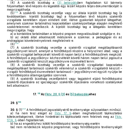
(4)
A szakértői bizottság a
(3) bekezdés
ben foglaltakon túl bármely
folyamatban lévő képzés és legalább egy lezárt képzés teljes dokumentációját is
megvizsgálhatja.
113
(5)
A szakértői bizottság vezetője vagy az általa kijelölt bizottsági tag (a
továbbiakban: kijelölt bizottsági tag) a folyamatban lévő képzés szakértői
vizsgálata keretében olyan elméleti órát, illetve gyakorlati képzést látogathat,
amelynek szakmai tartalmához kapcsolódóan szakképzettsége alapján megfelelő
szakértelemmel rendelkezik. A kijelölt bizottsági tag a látogatás keretében
megvizsgálja, hogy
a)
a kontaktóra tartalmában a képzési program megvalósulását szolgálja-e, és
b)
az oktató által alkalmazott módszerek a szakmai, a pedagógiai és az
andragógiai követelményeknek megfelelnek-e.
114
(6)
(7)
A szakértői bizottság vezetője a szakértői vizsgálat megállapításairól
jegyzőkönyvet készít, amelyet a felnőttképző részére a helyszínen átad, vagy a
szakértői vizsgálat befejezését követő öt napon belül a felnőttképzőnek megküld.
A felnőttképző a jegyzőkönyv kézhezvételét követő három napon belül jogosult a
szakértői vizsgálatról készült jegyzőkönyvre észrevételt tenni.
(8)
A szakértői bizottság vezetője a szakértői vizsgálattal kapcsolatos
megállapításait tartalmazó szakértői véleményt a szakértői vizsgálatról készült –
vizsgált felnőttképző észrevételeit tartalmazó – jegyzőkönyvvel együtt nyújtja be
a felnőttképzési államigazgatási szervnek.
(9)
A szakértői bizottság vezetőjeként vagy tagjaként eljáró felnőttképzési
szakértő díjazására az igazságügyi szakértők díjazására vonatkozó szabályokat
kell alkalmazni.
115
17.
Az
Fktv. 20. § (3)
és
(5) bekezdés
éhez
116
29. §
117
30. §
(1)
A felnőttképző jogszabálysértő tevékenysége súlyosabban minősül,
a)
ha nem tesz eleget az
Fktv. 17. §
-ában meghatározott tájékoztatási
kötelezettségeinek, illetve hirdetései és tájékoztatói nem felelnek meg az
Fktv.
17/A. §
-ában foglaltaknak,
b)
ha az engedélyhez kötött felnőttképzési tevékenység esetén
ba)
nem rendelkezik képzési programmal, vagy felnőttképzési tevékenységét