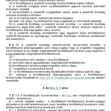
ellenőrzés megindításáról szóló értesítést mellőzi.
(4)
A felnőttképző a szakértői bizottság közreműködése esetén köteles
a)
a szakértői vizsgálat során nyilatkozattételre jogosult személy jelenlétét
biztosítani, továbbá
b)
közreműködni a szakértői vizsgálatban, amely során a szakértői bizottság
számára biztosítja különösen
ba)
az érintett területre, építménybe történő belépést,
bb)
adat, irat, tárgy, munkafolyamat megvizsgálását és információk átadását.
(5)
A szakértői bizottság munkájáról annak vezetője – a szakértői bizottság
valamennyi tagja által aláírt – szakértői véleményt készít, amelyet megküld a
felnőttképzési államigazgatási szerv részére.
(6)
A szakértői bizottság vezetőjeként vagy tagjaként eljáró felnőttképzési
szakértő díjazására az igazságügyi szakértők díjazására vonatkozó szabályokat
kell alkalmazni.
6. §
(1)
A szakértői bizottság véleményének beszerzését követően a
felnőttképzési államigazgatási szerv megvizsgálja, hogy az engedély megadása
iránti kérelem és az abban meghatározott felnőttképzési tevékenység megfelel-e
a jogszabályban meghatározott feltételeknek.
22
(2)
(3)
A kérelmet el kell utasítani, ha a felnőttképző
a)
nem felel meg a jogszabályban meghatározott feltételeknek,
b)
felnőttképzési tevékenységet engedély nélkül végez,
23
c)
engedélye visszavonásra került,
24
d)
a felnőttképzési tevékenység folytatásától eltiltás hatálya alatt áll vagy
25
e)
számára a felnőttképzési államigazgatási szerv a felnőttképzési
tevékenység folytatását az
Fktv. 20. § (3) bekezdés b) pont ba) alpont
ja alapján
megtiltotta.
4.
Az
Fktv. 5. §
-ához
26
7. §
(1)
A felnőttképzők nyilvántartása – az
Fktv.
-ben meghatározott adatok
mellett – tartalmazza
a)
– annak megléte esetén – a felnőttképző felnőttképzési tevékenységgel
közvetlenül érintett telephelyének címét, továbbá a felnőttképző levelezési címét,
telefonszámát és elektronikus levelezési címét,
27
b)
a felnőttképző adószámát, cégjegyzékszámát vagy nyilvántartásba vételi