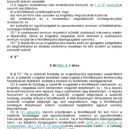
bizonyító oklevél másolatát,
c)
a vagyoni biztosítékkal való rendelkezést bizonyító, az
1. § (4) bekezdés
e
szerinti szerződést és
d)
a felnőttképző nyilatkozatát arról, hogy
da)
nem áll fenn vele szemben az engedély megszerzését kizáró ok,
db)
rendelkezik az e rendeletben meghatározott minőségirányítási
rendszerrel, és
dc)
biztosítja az ügyfélszolgálati és panaszkezelési rendszer működtetéséhez
szükséges feltételeket.
18
(3)
A szakképzési centrum részeként működő szakképző intézmény esetén
a bejelentést, illetve az engedély megadása iránti kérelmet a szakképzési
centrum nyújtja be a felnőttképzési államigazgatási szervhez.
19
(4)
A bejelentés és az engedélyezési eljárás során az igazgatási szolgáltatási
díj megfizetésekor az átutalás közlemény rovatában fel kell tüntetni az eljárási
azonosító számot.
20
4. §
3.
Az
Fktv. 4. §
-ához
21
5. §
(1)
Ha a szakértői bizottság az engedélyezési eljárásban szakértőként
jár el, a szakértői vizsgálat keretében megvizsgálja a felnőttképzési tevékenység
folytatásának feltételeit, továbbá a kérelem és mellékletei valóságtartalmát.
(2)
A szakértői bizottság a szakértői vizsgálatot a felnőttképző székhelyén, az
engedély megadása iránti kérelemben megjelölt telephelyén és – ha a képzés
tervezett helyszíne nem egyezik meg a székhellyel vagy telephellyel – a képzés
helyszínén is lefolytathatja. A szakértői vizsgálat időpontjáról a szakértői
bizottság vezetője értesíti a felnőttképzőt. A több telephelyen lefolytatásra kerülő
szakértői vizsgálat időpontját úgy kell meghatározni, hogy a felnőttképzőt
mindegyik telephelyen érdemi nyilatkozat megtételére jogosult személy
képviselhesse.
(3)
A
(2) bekezdés
szerinti értesítésben a felnőttképzőt fel kell hívni a
szakértői bizottsággal való együttműködésre, valamint az együttműködés
hiányának jogkövetkezményeire is, kivéve, ha a felnőttképzési államigazgatási
szerv – az általános közigazgatási rendtartásról szóló
2016. évi CL. törvény (a
továbbiakban: Ákr.) 104. § (3) bekezdés
ének alkalmazása esetén – a hatósági