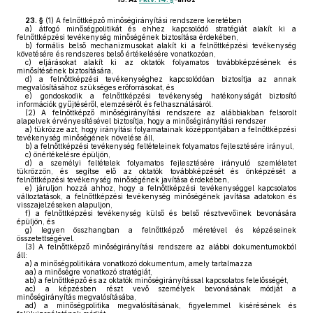
23. §
(1)
A felnőttképző minőségirányítási rendszere keretében
a)
átfogó minőségpolitikát és ehhez kapcsolódó stratégiát alakít ki a
felnőttképzési tevékenység minőségének biztosítása érdekében,
b)
formális belső mechanizmusokat alakít ki a felnőttképzési tevékenység
követésére és rendszeres belső értékelésére vonatkozóan,
c)
eljárásokat alakít ki az oktatók folyamatos továbbképzésének és
minősítésének biztosítására,
d)
a felnőttképzési tevékenységhez kapcsolódóan biztosítja az annak
megvalósításához szükséges erőforrásokat, és
e)
gondoskodik a felnőttképzési tevékenység hatékonyságát biztosító
információk gyűjtéséről, elemzéséről és felhasználásáról.
(2)
A felnőttképző minőségirányítási rendszere az alábbiakban felsorolt
alapelvek érvényesítésével biztosítja, hogy a minőségirányítási rendszer
a)
tükrözze azt, hogy irányítási folyamatainak középpontjában a felnőttképzési
tevékenység minőségének növelése áll,
b)
a felnőttképzési tevékenység feltételeinek folyamatos fejlesztésére irányul,
c)
önértékelésre épüljön,
d)
a személyi feltételek folyamatos fejlesztésére irányuló szemléletet
tükrözzön, és segítse elő az oktatók továbbképzését és önképzését a
felnőttképzési tevékenység minőségének javítása érdekében,
e)
járuljon hozzá ahhoz, hogy a felnőttképzési tevékenységgel kapcsolatos
változtatások, a felnőttképzési tevékenység minőségének javítása adatokon és
visszajelzéseken alapuljon,
f)
a felnőttképzési tevékenység külső és belső résztvevőinek bevonására
épüljön, és
g)
legyen összhangban a felnőttképző méretével és képzéseinek
összetettségével.
(3)
A felnőttképző minőségirányítási rendszere az alábbi dokumentumokból
áll:
a)
a minőségpolitikára vonatkozó dokumentum, amely tartalmazza
aa)
a minőségre vonatkozó stratégiát,
ab)
a felnőttképző és az oktatók minőségirányítással kapcsolatos felelősségét,
ac)
a képzésben részt vevő személyek bevonásának módját a
minőségirányítás megvalósításába,
ad)
a minőségpolitika megvalósításának, figyelemmel kisérésének és