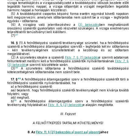
vizsga tematikáját és a vizsgaszabályzatot a továbbképzési időszak kezdete előtt
legalább harminc nappal, a vizsga időpontját a vizsgát megelőzően legalább
harminc nappal a honlapján közzéteszi.
(5)
A továbbképzést csoportos képzési forma esetén egymást követő napokon
kell megszervezni, amelynek időtartamába nem számít be a vizsga – legfeljebb
egyórás – időtartama.
(6)
A vizsgára való jelentkezéshez a
(3) bekezdés
ben meghatározott
óraszámú szakértői gyakorlaton való részvétel szükséges. A vizsga eredményes
teljesítéséről tanúsítványt kell kiállítani.
47
(7)
16. §
(1)
A felnőttképzési szakértő tevékenysége szünetel, ha a felnőttképzési
szakértő a felnőttképzési államigazgatási szervtől – legfeljebb két év időtartamra
– kéri tevékenységének szüneteltetését a kezdőnap és az időtartam
megjelölésével.
(2)
A szünetelés idejére a szakértő
Fktv. 7. § (1) bekezdés
e szerinti adatainak
feltüntetését mellőzni kell a felnőttképzési szakértők nyilvántartásának
Fktv. 7. §
(3) bekezdés
e szerinti közzététele során.
48
(3)
A szünetelés időtartama a felnőttképzési szakértő továbbképzési
kötelezettségének időtartamába nem számít bele.
49
17. §
A felnőttképzési államigazgatási szerv a felnőttképzési szakértőt törli a
felnőttképzési szakértők nyilvántartásából, ha
a)
a felnőttképzési szakértő
aa)
bejelenti, hogy felnőttképzési szakértői tevékenységét nem kívánja tovább
folytatni, vagy
ab)
meghalt,
50
b)
a felnőttképzési államigazgatási szerv a felnőttképzési szakértői
tevékenység folytatását az
Fktv. 8. § (2) bekezdés
e alapján megtiltotta.
III. Fejezet
A FELNŐTTKÉPZÉS TARTALMI KÖVETELMÉNYEI
8.
Az
Fktv. 11. § (2) bekezdés a) pont aa) alpont
jához