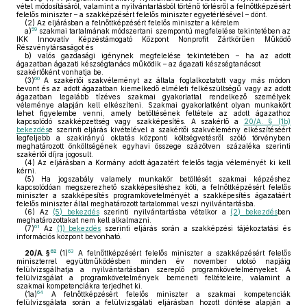
vétel módosításáról, valamint a nyilvántartásból történő törlésről a felnőttképzésért
felelős miniszter – a szakképzésért felelős miniszter egyetértésével – dönt.
(2)
Az eljárásban a felnőttképzésért felelős miniszter a kérelem
59
a)
szakmai tartalmának módszertani szempontú megfelelése tekintetében az
IKK Innovatív Képzéstámogató Központ Nonprofit Zártkörűen Működő
Részvénytársaságot és
b)
valós gazdasági igénynek megfelelése tekintetében – ha az adott
ágazatban ágazati készségtanács működik – az ágazati készségtanácsot
szakértőként vonhatja be.
60
(3)
A szakértői szakvéleményt az általa foglalkoztatott vagy más módon
bevont és az adott ágazatban kiemelkedő elméleti felkészültségű vagy az adott
ágazatban legalább tízéves szakmai gyakorlattal rendelkező személyek
véleménye alapján kell elkészíteni. Szakmai gyakorlatként olyan munkakört
lehet figyelembe venni, amely betöltésének feltétele az adott ágazathoz
kapcsolódó szakképzettség vagy szakképesítés. A szakértő a
20/A. § (1b)
bekezdés
e szerinti eljárás kivételével a szakértői szakvélemény elkészítéséért
legfeljebb a szakirányú oktatás központi költségvetésről szóló törvényben
meghatározott önköltségének egyhavi összege százötven százaléka szerinti
szakértői díjra jogosult.
(4)
Az eljárásban a Kormány adott ágazatért felelős tagja véleményét ki kell
kérni.
(5)
Ha jogszabály valamely munkakör betöltését szakmai képzéshez
kapcsolódóan megszerezhető szakképesítéshez köti, a felnőttképzésért felelős
miniszter a szakképesítés programkövetelményét a szakképesítés ágazatáért
felelős miniszter által meghatározott tartalommal veszi nyilvántartásba.
(6)
Az
(5) bekezdés
szerinti nyilvántartásba vételkor a
(2) bekezdés
ben
meghatározottakat nem kell alkalmazni.
61
(7)
Az
(1) bekezdés
szerinti eljárás során a szakképzési tájékoztatási és
információs központ bevonható.
62
63
20/A. §
(1)
A felnőttképzésért felelős miniszter a szakképzésért felelős
miniszterrel együttműködésben minden év november utolsó napjáig
felülvizsgálhatja a nyilvántartásban szereplő programkövetelményeket. A
felülvizsgálat a programkövetelmények bemeneti feltételeire, valamint a
szakmai kompetenciákra terjedhet ki.
64
(1a)
A felnőttképzésért felelős miniszter a szakmai kompetenciák
felülvizsgálata során a felülvizsgálati eljárásban hozott döntése alapján a