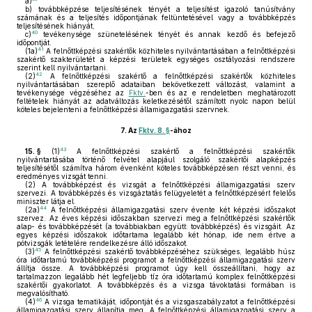
a)
b)
továbbképzése teljesítésének tényét a teljesítést igazoló tanúsítvány
számának és a teljesítés időpontjának feltüntetésével vagy a továbbképzés
teljesítésének hiányát,
40
c)
tevékenysége szünetelésének tényét és annak kezdő és befejező
időpontját.
41
(1a)
A felnőttképzési szakértők közhiteles nyilvántartásában a felnőttképzési
szakértő szakterületét a képzési területek egységes osztályozási rendszere
szerint kell nyilvántartani.
42
(2)
A felnőttképzési szakértő a felnőttképzési szakértők közhiteles
nyilvántartásában szereplő adataiban bekövetkezett változást, valamint a
tevékenysége végzéséhez az
Fktv.
-ben és az e rendeletben meghatározott
feltételek hiányát az adatváltozás keletkezésétől számított nyolc napon belül
köteles bejelenteni a felnőttképzési államigazgatási szervnek.
7.
Az
Fktv. 8. §
-ához
43
15. §
(1)
A felnőttképzési szakértő a felnőttképzési szakértők
nyilvántartásába történő felvétel alapjául szolgáló szakértői alapképzés
teljesítésétől számítva három évenként köteles továbbképzésen részt venni, és
eredményes vizsgát tenni.
(2)
A továbbképzést és vizsgát a felnőttképzési államigazgatási szerv
szervezi. A továbbképzés és vizsgáztatás felügyeletét a felnőttképzésért felelős
miniszter látja el.
44
(2a)
A felnőttképzési államigazgatási szerv évente két képzési időszakot
szervez. Az éves képzési időszakban szervezi meg a felnőttképzési szakértők
alap- és továbbképzését (a továbbiakban együtt: továbbképzés) és vizsgáit. Az
egyes képzési időszakok időtartama legalább két hónap, ide nem értve a
pótvizsgák letételére rendelkezésre álló időszakot.
45
(3)
A felnőttképzési szakértő továbbképzéséhez szükséges, legalább húsz
óra időtartamú továbbképzési programot a felnőttképzési államigazgatási szerv
állítja össze. A továbbképzési programot úgy kell összeállítani, hogy az
tartalmazzon legalább hét legfeljebb tíz óra időtartamú komplex felnőttképzési
szakértői gyakorlatot. A továbbképzés és a vizsga távoktatási formában is
megvalósítható.
46
(4)
A vizsga tematikáját, időpontját és a vizsgaszabályzatot a felnőttképzési
államigazgatási szerv állapítja meg. A felnőttképzési államigazgatási szerv a