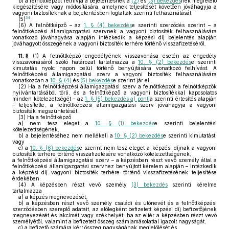
b)
a felnőttképzőt felhívja a bejelentésnek a
(2)
és
(3) bekezdés
nek megfelelő
kiegészítésére vagy módosítására, amelynek teljesítését követően jóváhagyja a
vagyoni biztosítéknak a bejelentésben foglaltak szerinti felhasználását.
34
(5)
(6)
A felnőttképző – az
1. § (4) bekezdés
e szerinti szerződés szerint – a
felnőttképzési államigazgatási szervnek a vagyoni biztosíték felhasználására
vonatkozó jóváhagyása alapján intézkedik a képzési díj bejelentés alapján
jóváhagyott összegének a vagyoni biztosíték terhére történő visszafizetéséről.
11. §
(1)
A felnőttképző engedélyének visszavonása esetén az engedély
visszavonásáról szóló határozat tartalmazza a
10. § (2) bekezdés
e szerinti
kimutatás nyolc napon belül történő benyújtására vonatkozó felhívást. A
felnőttképzési államigazgatási szerv a vagyoni biztosíték felhasználására
vonatkozóan a
10. § (4)
és
(5) bekezdés
e szerint jár el.
(2)
Ha a felnőttképzési államigazgatási szerv a felnőttképzőt a felnőttképzők
nyilvántartásából törli, és a felnőttképző a vagyoni biztosítékkal kapcsolatos
minden kötelezettségét – az
1. § (5) bekezdés a) pont
ja szerinti értesítés alapján
– teljesítette, a felnőttképzési államigazgatási szerv jóváhagyja a vagyoni
biztosíték megszüntetését.
(3)
Ha a felnőttképző
a)
nem tesz eleget a
10. § (1) bekezdés
e szerinti bejelentési
kötelezettségének,
b)
a bejelentéséhez nem mellékeli a
10. § (2) bekezdés
e szerinti kimutatást,
vagy
c)
a
10. § (6) bekezdés
e szerint nem tesz eleget a képzési díjnak a vagyoni
biztosíték terhére történő visszafizetésére vonatkozó kötelezettségének,
a felnőttképzési államigazgatási szerv – a képzésben részt vevő személy által a
felnőttképzési államigazgatási szervhez benyújtott kérelem alapján – intézkedik
a képzési díj vagyoni biztosíték terhére történő visszafizetésének teljesítése
érdekében.
(4)
A képzésben részt vevő személy
(3) bekezdés
szerinti kérelme
tartalmazza
a)
a képzés megnevezését,
b)
a képzésben részt vevő személy családi és utónevét és a felnőttképzési
szerződésben szereplő adatait, az előlegként befizetett képzési díj befizetőjének
megnevezését és lakcímét vagy székhelyét, ha az eltér a képzésben részt vevő
személyétől, valamint a befizetett összeg számlamásolattal igazolt nagyságát,
c)
a befizető számára kért összeg nagyságának megjelölését és