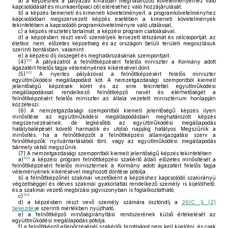
a)
a képzésnek a pályázati kiírásban meghatározott követelményeihez való
kapcsolódását és munkaerőpiaci cél eléréséhez való hozzájárulását,
b)
a képzés bemeneti és kimeneti követelményeit, a programkövetelményhez
kapcsolódóan megszervezett képzés esetében a kimeneti követelmények
tekintetében a kapcsolódó programkövetelményre való utalással,
c)
a képzés részletes tartalmát, a képzési program csatolásával,
d)
a képzésben részt vevő személyek tervezett létszámát és célcsoportját, az
életkor, nem, előzetes képzettség és az országon belüli területi megoszlásuk
szerinti bontásban, valamint
e)
a képzési díj összegét és meghatározásának szempontjait.
101
(4)
A pályázatról a felnőttképzésért felelős miniszter a Kormány adott
ágazatért felelős tagja véleményének kikérésével dönt.
102
(5)
A nyertes pályázóval a felnőttképzésért felelős miniszter
együttműködési megállapodást köt. A nemzetgazdasági szempontból kiemelt
jelentőségű képzések körét és az erre tekintettel együttműködési
megállapodással rendelkező felnőttképző nevét és elérhetőségét a
felnőttképzésért felelős miniszter az általa vezetett minisztérium honlapján
közzéteszi.
(6)
A nemzetgazdasági szempontból kiemelt jelentőségű képzés ilyen
minősítése az együttműködési megállapodásban meghatározott képzés
megszervezésének, de legkésőbb az együttműködési megállapodás
hatálybalépését követő harmadik év utolsó napjáig hatályos. Megszűnik a
minősítés, ha a felnőttképzőt a felnőttképzési államigazgatási szerv a
felnőttképzők nyilvántartásából törli, vagy az együttműködési megállapodás
bármely okból megszűnik.
(7)
A nemzetgazdasági szempontból kiemelt jelentőségű képzés tekintetében
103
a)
a képzési program felnőttképzési szakértő általi előzetes minősítését a
felnőttképzésért felelős miniszternek a Kormány adott ágazatért felelős tagja
véleményének kikérésével meghozott döntése pótolja,
b)
a felnőttképzőnél szakmai vezetőként a képzéshez kapcsolódó szakirányú
végzettséggel és ötéves szakmai gyakorlattal rendelkező személy is kijelölhető,
és a szakmai vezető megbízási jogviszonyban is foglalkoztatható,
104
c)
d)
a képzésben részt vevő személy számára ösztöndíj a
26/C. § (2)
bekezdés
e szerinti mértékben nyújtható,
e)
a felnőttképző minőségirányítási rendszerének külső értékelését az
együttműködési megállapodás pótolja,
f)
a felnőttképző ellenőrzésénél szakértői bizottságot nem kell kijelölni, és csak