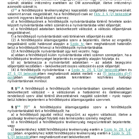
számát, oktatási intézmény esetében az OM azonosítóját, illetve intézményi
azonosító számát is,
28
c)
a felnőttképzési tevékenységhez kapcsolódó szolgáltatás megnevezését,
valamint annak megjelölését, ha a felnőttképző csak az
Fktv. 3. § (2) bekezdés
e
szerinti ingyenes belső képzést szervez,
d)
a felnőttképzőnek a felnőttképzők nyilvántartásába történő felvétele során
képzett nyilvántartásba vételi számát és a nyilvántartásba vétel időpontját,
e)
a felnőttképző adataiban bekövetkezett változást, a változás időpontjának
megjelölésével,
f)
a felnőttképző nyilvántartásból való törlésének időpontját és okát.
(2)
A felnőttképzési államigazgatási szerv a bejelentés, illetve az engedély
megadásáról szóló határozat alapján a
Szolg. tv.
-ben meghatározott határidőn
belül a felnőttképzőt felveszi a felnőttképzők nyilvántartásába.
(3)
A felnőttképzők nyilvántartását úgy kell vezetni, hogy
a)
abban a felnőttképző külön nyilvántartásba vételi számon szerepeljen, ha a
felnőttképzési tevékenységet bejelentés és engedély alapján folytatja, és
b)
az tartalmazza a nyilvántartott adatokban – az adatok bejegyzési
időpontjától kezdődően – bekövetkezett összes változást és azok időpontját.
(4)
A felnőttképzők nyilvántartása – a
Szolg. tv. 26. § (2a) bekezdés
ében és
27. § (3) bekezdés
ében meghatározott adatok mellett – az
(1) bekezdés d)–f)
pont
jában meghatározott adatok tekintetében közhiteles hatósági
nyilvántartásnak minősül.
29
8. §
A felnőttképző a felnőttképzők nyilvántartásában szereplő adataiban
bekövetkezett változást – a változásnak a hatáskörrel és illetékességgel
rendelkező szerv által történő átvezetésének napjától számított – nyolc napon
belül köteles bejelenteni a felnőttképzési államigazgatási szervnek.
30
31
9. §
(1)
A felnőttképzési államigazgatási szerv a felnőttképzők
nyilvántartásából törli a felnőttképzőt, ha
a)
a felnőttképző jogutód nélkül megszűnt, az egyéni vállalkozó, illetve a
gazdasági tevékenységet folytató más természetes személy meghalt,
b)
a felnőttképző a felnőttképzési tevékenység megszüntetését bejelentette,
vagy
c)
bejelentéshez kötött felnőttképzési tevékenység esetén a
Szolg. tv. 28. § a)
pont
jában, engedélyhez kötött felnőttképzési tevékenység esetén a
Szolg. tv. 26.
§ (3) bekezdés
ében meghatározott eset bekövetkezett.