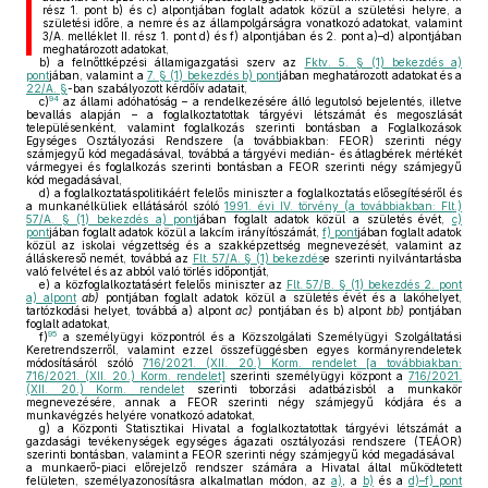
rész 1. pont b) és c) alpontjában foglalt adatok közül a születési helyre, a
születési időre, a nemre és az állampolgárságra vonatkozó adatokat, valamint
3/A. melléklet II. rész 1. pont d) és f) alpontjában és 2. pont a)–d) alpontjában
meghatározott adatokat,
b)
a felnőttképzési államigazgatási szerv az
Fktv. 5. § (1) bekezdés a)
pont
jában, valamint a
7. § (1) bekezdés b) pont
jában meghatározott adatokat és a
22/A. §
-ban szabályozott kérdőív adatait,
94
c)
az állami adóhatóság – a rendelkezésére álló legutolsó bejelentés, illetve
bevallás alapján – a foglalkoztatottak tárgyévi létszámát és megoszlását
településenként, valamint foglalkozás szerinti bontásban a Foglalkozások
Egységes Osztályozási Rendszere (a továbbiakban: FEOR) szerinti négy
számjegyű kód megadásával, továbbá a tárgyévi medián- és átlagbérek mértékét
vármegyei és foglalkozás szerinti bontásban a FEOR szerinti négy számjegyű
kód megadásával,
d)
a foglalkoztatáspolitikáért felelős miniszter a foglalkoztatás elősegítéséről és
a munkanélküliek ellátásáról szóló
1991. évi IV. törvény (a továbbiakban: Flt.)
57/A. § (1) bekezdés a) pont
jában foglalt adatok közül a születés évét,
c)
pont
jában foglalt adatok közül a lakcím irányítószámát,
f) pont
jában foglalt adatok
közül az iskolai végzettség és a szakképzettség megnevezését, valamint az
álláskereső nemét, továbbá az
Flt. 57/A. § (1) bekezdés
e szerinti nyilvántartásba
való felvétel és az abból való törlés időpontját,
e)
a közfoglalkoztatásért felelős miniszter az
Flt. 57/B. § (1) bekezdés 2. pont
a) alpont
ab)
pontjában foglalt adatok közül a születés évét és a lakóhelyet,
tartózkodási helyet, továbbá a) alpont
ac)
pontjában és b) alpont
bb)
pontjában
foglalt adatokat,
95
f)
a személyügyi központról és a Közszolgálati Személyügyi Szolgáltatási
Keretrendszerről, valamint ezzel összefüggésben egyes kormányrendeletek
módosításáról szóló
716/2021. (XII. 20.) Korm. rendelet [a továbbiakban:
716/2021. (XII. 20.) Korm. rendelet]
szerinti személyügyi központ a
716/2021.
(XII. 20.) Korm. rendelet
szerinti toborzási adatbázisból a munkakör
megnevezésére, annak a FEOR szerinti négy számjegyű kódjára és a
munkavégzés helyére vonatkozó adatokat,
g)
a Központi Statisztikai Hivatal a foglalkoztatottak tárgyévi létszámát a
gazdasági tevékenységek egységes ágazati osztályozási rendszere (TEÁOR)
szerinti bontásban, valamint a FEOR szerinti négy számjegyű kód megadásával
a munkaerő-piaci előrejelző rendszer számára a Hivatal által működtetett
felületen, személyazonosításra alkalmatlan módon, az
a)
, a
b)
és a
d)–f) pont