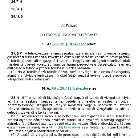
26/F. §
26/G. §
26/H. §
IV. Fejezet
ELLENŐRZÉS, JOGKÖVETKEZMÉNYEK
15.
Az
Fktv. 20. § (1) bekezdés
éhez
27. §
(1)
A felnőttképzési államigazgatási szerv minden év november elsejéig
ellenőrzési tervet készít a következő évben ellenőrzésre kerülő felnőttképzőkről.
A felnőttképzési államigazgatási szerv a tárgyévben elvégzett ellenőrzésekről
minden tárgyévet követő év március harmincegyedikéig összefoglaló jelentést
állít össze a felnőttképzésért felelős miniszter számára.
(2)
Ha a felnőttképző felnőttképzési tevékenységet bejelentés és engedély
alapján is folytat, ellenőrzésre mindkét felnőttképzési tevékenységére egyszerre
kiterjedően kell kiválasztani.
16.
Az
Fktv. 20. § (2) bekezdés
éhez
107
28. §
(1)
A szakértői bizottság a felnőttképzőnél szakértői vizsgálatot folytat
le. Ha a szakmai képzés a honvédelemért felelős miniszter, a polgári
nemzetbiztonsági szolgálatot irányító miniszter vagy a rendvédelmi szervet
irányító miniszter felelősségi körébe tartozik, a szakértői vizsgálatba az általuk
delegált szakértőt is be kell vonni.
108
(1a)
Az ellenőrzés során a felnőttképzési államigazgatási szerv lehetőség
szerint olyan felnőttképzési szakértőt rendel ki a szakértői bizottság tagjaként,
akinek a felnőttképző által szervezett oktatás, képzés, illetve több oktatás, képzés
esetén azok valamelyike a
14. § (1a) bekezdés
e és a Hivatal honlapján közzétett
Útmutató alapján a szakterületébe tartozik.
(2)
A szakértői vizsgálatról szóló értesítésben a felnőttképzőt fel kell hívni a