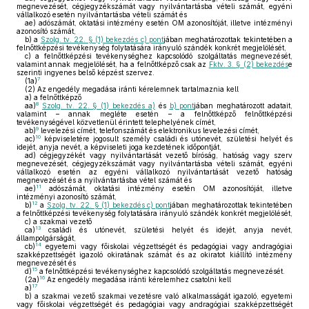
megnevezését, cégjegyzékszámát vagy nyilvántartásba vételi számát, egyéni
vállalkozó esetén nyilvántartásba vételi számát és
ae)
adószámát, oktatási intézmény esetén OM azonosítóját, illetve intézményi
azonosító számát,
b)
a
Szolg. tv. 22. § (1) bekezdés c) pont
jában meghatározottak tekintetében a
felnőttképzési tevékenység folytatására irányuló szándék konkrét megjelölését,
c)
a felnőttképzési tevékenységhez kapcsolódó szolgáltatás megnevezését,
valamint annak megjelölését, ha a felnőttképző csak az
Fktv. 3. § (2) bekezdés
e
szerinti ingyenes belső képzést szervez.
7
(1a)
(2)
Az engedély megadása iránti kérelemnek tartalmaznia kell
a)
a felnőttképző
8
aa)
Szolg. tv. 22. § (1) bekezdés a)
és
b) pont
jában meghatározott adatait,
valamint – annak megléte esetén – a felnőttképző felnőttképzési
tevékenységével közvetlenül érintett telephelyének címét,
9
ab)
levelezési címét, telefonszámát és elektronikus levelezési címét,
10
ac)
képviseletére jogosult személy családi és utónevét, születési helyét és
idejét, anyja nevét, a képviseleti joga kezdetének időpontját,
ad)
cégjegyzékét vagy nyilvántartását vezető bíróság, hatóság vagy szerv
megnevezését, cégjegyzékszámát vagy nyilvántartásba vételi számát, egyéni
vállalkozó esetén az egyéni vállalkozó nyilvántartását vezető hatóság
megnevezését és a nyilvántartásba vétel számát és
11
ae)
adószámát, oktatási intézmény esetén OM azonosítóját, illetve
intézményi azonosító számát,
12
b)
a
Szolg. tv. 22. § (1) bekezdés c) pont
jában meghatározottak tekintetében
a felnőttképzési tevékenység folytatására irányuló szándék konkrét megjelölését,
c)
a szakmai vezető
13
ca)
családi és utónevét, születési helyét és idejét, anyja nevét,
állampolgárságát,
14
cb)
egyetemi vagy főiskolai végzettségét és pedagógiai vagy andragógiai
szakképzettségét igazoló okiratának számát és az okiratot kiállító intézmény
megnevezését és
15
d)
a felnőttképzési tevékenységhez kapcsolódó szolgáltatás megnevezését.
16
(2a)
Az engedély megadása iránti kérelemhez csatolni kell
17
a)
b)
a szakmai vezető szakmai vezetésre való alkalmasságát igazoló, egyetemi
vagy főiskolai végzettségét és pedagógiai vagy andragógiai szakképzettségét