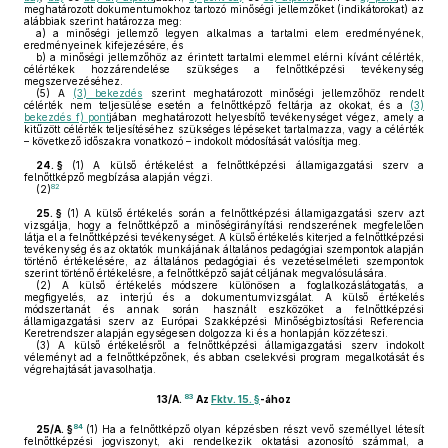
meghatározott dokumentumokhoz tartozó minőségi jellemzőket (indikátorokat) az
alábbiak szerint határozza meg:
a)
a minőségi jellemző legyen alkalmas a tartalmi elem eredményének,
eredményeinek kifejezésére, és
b)
a minőségi jellemzőhöz az érintett tartalmi elemmel elérni kívánt célérték,
célértékek hozzárendelése szükséges a felnőttképzési tevékenység
megszervezéséhez.
(5)
A
(3) bekezdés
szerint meghatározott minőségi jellemzőhöz rendelt
célérték nem teljesülése esetén a felnőttképző feltárja az okokat, és a
(3)
bekezdés f) pont
jában meghatározott helyesbítő tevékenységet végez, amely a
kitűzött célérték teljesítéséhez szükséges lépéseket tartalmazza, vagy a célérték
– következő időszakra vonatkozó – indokolt módosítását valósítja meg.
24. §
(1)
A külső értékelést a felnőttképzési államigazgatási szerv a
felnőttképző megbízása alapján végzi.
82
(2)
25. §
(1)
A külső értékelés során a felnőttképzési államigazgatási szerv azt
vizsgálja, hogy a felnőttképző a minőségirányítási rendszerének megfelelően
látja el a felnőttképzési tevékenységet. A külső értékelés kiterjed a felnőttképzési
tevékenység és az oktatók munkájának általános pedagógiai szempontok alapján
történő értékelésére, az általános pedagógiai és vezetéselméleti szempontok
szerint történő értékelésre, a felnőttképző saját céljának megvalósulására.
(2)
A külső értékelés módszere különösen a foglalkozáslátogatás, a
megfigyelés, az interjú és a dokumentumvizsgálat. A külső értékelés
módszertanát és annak során használt eszközöket a felnőttképzési
államigazgatási szerv az Európai Szakképzési Minőségbiztosítási Referencia
Keretrendszer alapján egységesen dolgozza ki és a honlapján közzéteszi.
(3)
A külső értékelésről a felnőttképzési államigazgatási szerv indokolt
véleményt ad a felnőttképzőnek, és abban cselekvési program megalkotását és
végrehajtását javasolhatja.
83
13/A.
Az
Fktv. 15. §
-ához
84
25/A. §
(1)
Ha a felnőttképző olyan képzésben részt vevő személlyel létesít
felnőttképzési jogviszonyt, aki rendelkezik oktatási azonosító számmal, a