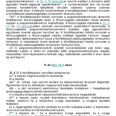
programkövetelményt – a
20. § (5) bekezdés
e szerinti esetben a Kormány adott
ágazatért felelős tagjának egyetértésével – a nyilvántartásból törli, ha annak
szakmai kompetenciái beépítésre kerültek valamely szakma szakmai
kompetenciái közé. A törlésről hozott döntését a felnőttképzésért felelős miniszter
a felnőttképzés adatszolgáltatási rendszerén keresztül közli.
65
(1b)
A felnőttképzésért felelős miniszter a programkövetelmények bemeneti
feltételeinek felülvizsgálata során a felülvizsgálati eljárásban hozott döntése
alapján a programkövetelményt módosíthatja. A felülvizsgálati eljárásba a
20. §
(2)
és
(3) bekezdés
ében szereplő szervezeteket szakértőként bevonhatja. A
felülvizsgálatra programkövetelményenként önállóan vagy ágazatonként
együttesen évente egyszer kerülhet sor. A felnőttképzésért felelős miniszter a
felülvizsgálatról a felülvizsgálati eljárás indítását legalább harminc nappal
megelőzően tájékoztatást tesz közzé a felnőttképzés adatszolgáltatási rendszerén
keresztül. A módosításról hozott döntését a felnőttképzésért felelős miniszter a
felnőttképzés adatszolgáltatási rendszerén keresztül közli.
(2)
A programkövetelményekről vezetett nyilvántartásból való törlés vagy
módosítás esetén a törlés és módosítás előtti programkövetelmények alapján
folyamatban lévő képzéseket a törléstől vagy módosítástól számított 2 éven belül
be kell fejezni.
11.
Az
Fktv. 13. §
-ához
21. §
(1)
A felnőttképzési szerződés tartalmazza
66
a)
a képzés megnevezését és óraszámát,
b)
a képzés
67
ba)
év, hónap, nap szerinti kezdési és befejezésének tervezett időpontját,
figyelembe véve az előzetesen megszerzett tudás beszámítását,
bb)
– a zárt rendszerű elektronikus távoktatás kivételével – haladásának
tananyagegységekre bontott ütemezését,
c)
a képzés elvégzésével megszerezhető dokumentum megjelölését,
68
d)
a képzés során nyújtott teljesítmény ellenőrzésének, értékelésének
módját, valamint ha a képzéshez vizsga kapcsolódik, a vizsgára bocsátás
feltételeit,
e)
a megengedett hiányzás mértékét és ennek túllépése esetén a képzésben
részt vevő személyt érintő következményeket,
69
f)
a képzési díj – ha a képzéshez vizsga kapcsolódik, és a vizsga