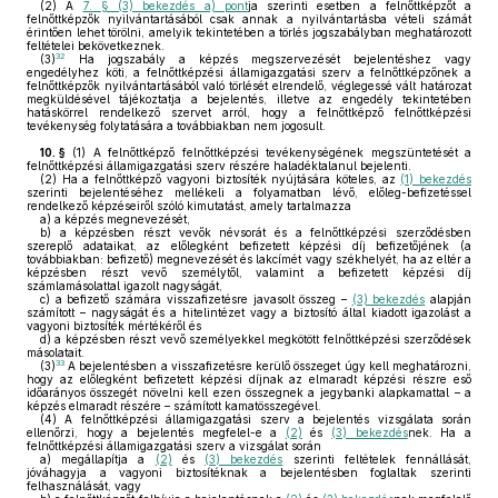
(2)
A
7. § (3) bekezdés a) pont
ja szerinti esetben a felnőttképzőt a
felnőttképzők nyilvántartásából csak annak a nyilvántartásba vételi számát
érintően lehet törölni, amelyik tekintetében a törlés jogszabályban meghatározott
feltételei bekövetkeznek.
32
(3)
Ha jogszabály a képzés megszervezését bejelentéshez vagy
engedélyhez köti, a felnőttképzési államigazgatási szerv a felnőttképzőnek a
felnőttképzők nyilvántartásából való törlését elrendelő, véglegessé vált határozat
megküldésével tájékoztatja a bejelentés, illetve az engedély tekintetében
hatáskörrel rendelkező szervet arról, hogy a felnőttképző felnőttképzési
tevékenység folytatására a továbbiakban nem jogosult.
10. §
(1)
A felnőttképző felnőttképzési tevékenységének megszüntetését a
felnőttképzési államigazgatási szerv részére haladéktalanul bejelenti.
(2)
Ha a felnőttképző vagyoni biztosíték nyújtására köteles, az
(1) bekezdés
szerinti bejelentéséhez mellékeli a folyamatban lévő, előleg-befizetéssel
rendelkező képzéseiről szóló kimutatást, amely tartalmazza
a)
a képzés megnevezését,
b)
a képzésben részt vevők névsorát és a felnőttképzési szerződésben
szereplő adataikat, az előlegként befizetett képzési díj befizetőjének (a
továbbiakban: befizető) megnevezését és lakcímét vagy székhelyét, ha az eltér a
képzésben részt vevő személytől, valamint a befizetett képzési díj
számlamásolattal igazolt nagyságát,
c)
a befizető számára visszafizetésre javasolt összeg –
(3) bekezdés
alapján
számított – nagyságát és a hitelintézet vagy a biztosító által kiadott igazolást a
vagyoni biztosíték mértékéről és
d)
a képzésben részt vevő személyekkel megkötött felnőttképzési szerződések
másolatait.
33
(3)
A bejelentésben a visszafizetésre kerülő összeget úgy kell meghatározni,
hogy az előlegként befizetett képzési díjnak az elmaradt képzési részre eső
időarányos összegét növelni kell ezen összegnek a jegybanki alapkamattal – a
képzés elmaradt részére – számított kamatösszegével.
(4)
A felnőttképzési államigazgatási szerv a bejelentés vizsgálata során
ellenőrzi, hogy a bejelentés megfelel-e a
(2)
és
(3) bekezdés
nek. Ha a
felnőttképzési államigazgatási szerv a vizsgálat során
a)
megállapítja a
(2)
és
(3) bekezdés
szerinti feltételek fennállását,
jóváhagyja a vagyoni biztosítéknak a bejelentésben foglaltak szerinti
felhasználását, vagy