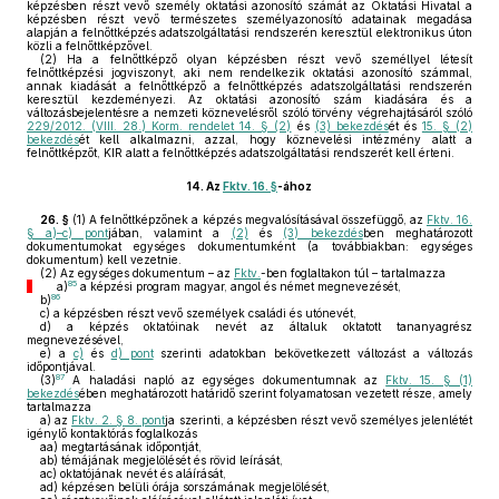
képzésben részt vevő személy oktatási azonosító számát az Oktatási Hivatal a
képzésben részt vevő természetes személyazonosító adatainak megadása
alapján a felnőttképzés adatszolgáltatási rendszerén keresztül elektronikus úton
közli a felnőttképzővel.
(2)
Ha a felnőttképző olyan képzésben részt vevő személlyel létesít
felnőttképzési jogviszonyt, aki nem rendelkezik oktatási azonosító számmal,
annak kiadását a felnőttképző a felnőttképzés adatszolgáltatási rendszerén
keresztül kezdeményezi. Az oktatási azonosító szám kiadására és a
változásbejelentésre a nemzeti köznevelésről szóló törvény végrehajtásáról szóló
229/2012. (VIII. 28.) Korm. rendelet 14. § (2)
és
(3) bekezdés
ét és
15. § (2)
bekezdés
ét kell alkalmazni, azzal, hogy köznevelési intézmény alatt a
felnőttképzőt, KIR alatt a felnőttképzés adatszolgáltatási rendszerét kell érteni.
14.
Az
Fktv. 16. §
-ához
26. §
(1)
A felnőttképzőnek a képzés megvalósításával összefüggő, az
Fktv. 16.
§ a)–c) pont
jában, valamint a
(2)
és
(3) bekezdés
ben meghatározott
dokumentumokat egységes dokumentumként (a továbbiakban: egységes
dokumentum) kell vezetnie.
(2)
Az egységes dokumentum – az
Fktv.
-ben foglaltakon túl – tartalmazza
85
a)
a képzési program magyar, angol és német megnevezését,
86
b)
c)
a képzésben részt vevő személyek családi és utónevét,
d)
a képzés oktatóinak nevét az általuk oktatott tananyagrész
megnevezésével,
e)
a
c)
és
d) pont
szerinti adatokban bekövetkezett változást a változás
időpontjával.
87
(3)
A haladási napló az egységes dokumentumnak az
Fktv. 15. § (1)
bekezdés
ében meghatározott határidő szerint folyamatosan vezetett része, amely
tartalmazza
a)
az
Fktv. 2. § 8. pont
ja szerinti, a képzésben részt vevő személyes jelenlétét
igénylő kontaktórás foglalkozás
aa)
megtartásának időpontját,
ab)
témájának megjelölését és rövid leírását,
ac)
oktatójának nevét és aláírását,
ad)
képzésen belüli órája sorszámának megjelölését,