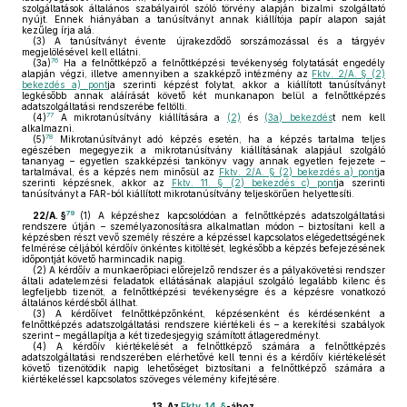
szolgáltatások általános szabályairól szóló törvény alapján bizalmi szolgáltató
nyújt. Ennek hiányában a tanúsítványt annak kiállítója papír alapon saját
kezűleg írja alá.
(3)
A tanúsítványt évente újrakezdődő sorszámozással és a tárgyév
megjelölésével kell ellátni.
76
(3a)
Ha a felnőttképző a felnőttképzési tevékenység folytatását engedély
alapján végzi, illetve amennyiben a szakképző intézmény az
Fktv. 2/A. § (2)
bekezdés a) pont
ja szerinti képzést folytat, akkor a kiállított tanúsítványt
legkésőbb annak aláírását követő két munkanapon belül a felnőttképzés
adatszolgáltatási rendszerébe feltölti.
77
(4)
A mikrotanúsítvány kiállítására a
(2)
és
(3a) bekezdés
t nem kell
alkalmazni.
78
(5)
Mikrotanúsítványt adó képzés esetén, ha a képzés tartalma teljes
egészében megegyezik a mikrotanúsítvány kiállításának alapjául szolgáló
tananyag – egyetlen szakképzési tankönyv vagy annak egyetlen fejezete –
tartalmával, és a képzés nem minősül az
Fktv. 2/A. § (2) bekezdés a) pont
ja
szerinti képzésnek, akkor az
Fktv. 11. § (2) bekezdés c) pont
ja szerinti
tanúsítványt a FAR-ból kiállított mikrotanúsítvány teljeskörűen helyettesíti.
79
22/A. §
(1)
A képzéshez kapcsolódóan a felnőttképzés adatszolgáltatási
rendszere útján – személyazonosításra alkalmatlan módon – biztosítani kell a
képzésben részt vevő személy részére a képzéssel kapcsolatos elégedettségének
felmérése céljából kérdőív önkéntes kitöltését, legkésőbb a képzés befejezésének
időpontját követő harmincadik napig.
(2)
A kérdőív a munkaerőpiaci előrejelző rendszer és a pályakövetési rendszer
általi adatelemzési feladatok ellátásának alapjául szolgáló legalább kilenc és
legfeljebb tizenöt, a felnőttképzési tevékenységre és a képzésre vonatkozó
általános kérdésből állhat.
(3)
A kérdőívet felnőttképzőnként, képzésenként és kérdésenként a
felnőttképzés adatszolgáltatási rendszere kiértékeli és – a kerekítési szabályok
szerint – megállapítja a két tizedesjegyig számított átlageredményt.
(4)
A kérdőív kiértékelését a felnőttképző számára a felnőttképzés
adatszolgáltatási rendszerében elérhetővé kell tenni és a kérdőív kiértékelését
követő tizenötödik napig lehetőséget biztosítani a felnőttképző számára a
kiértékeléssel kapcsolatos szöveges vélemény kifejtésére.
13.
Az
Fktv. 14. §
-ához