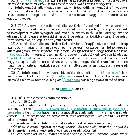
bc)
a
10. § (6) bekezdés
e szerint nem tesz eleget a képzési díjnak a vagyoni
biztosíték terhére történő visszafizetésére vonatkozó kötelezettségének,
a felnőttképzési államigazgatási szerv intézkedik a képzési díj vagyoni
biztosíték terhére történő visszafizetésének teljesítése érdekében szükséges
intézkedések megtétele iránt, a biztosítóval vagy a hitelintézettel
együttműködve.
4
2. §
(1)
A vagyoni biztosíték mértéke az üzleti év időszakára vonatkozóan a
felnőttképző üzleti évét megelőző évnek az engedély alapján végzett
felnőttképzési tevékenységből származó, a számvitelről szóló törvény szerint
elszámolt, tényleges értékesítési nettó árbevétele (a továbbiakban: árbevétel)
kettő százaléka, de legalább egymillió forint.
(2)
A felnőttképző köteles minden üzleti év fordulónapját követő hatodik hónap
tizenötödik napjáig a megelőző évi árbevétel összegét a felnőttképzési
államigazgatási szerv részére bejelenteni, és igazolni azt, hogy rendelkezik az
(1) bekezdés
ben meghatározott mértékű vagyoni biztosítékkal, továbbá köteles az
1. § (4) bekezdés
e szerinti szerződést érintő bármilyen változást – a módosított
vagy az új szerződés másolatának a szerződés megkötésétől számított harminc
napon belül történő megküldésével – a felnőttképzési államigazgatási szervnek
bejelenteni.
(3)
A felnőttképző a vagyoni biztosíték összegét – a
(2) bekezdés
ben
meghatározott időpontig, az
(1) bekezdés
szerint – módosítja, ha a vagyoni
biztosíték mértéke nem felel meg az
(1) bekezdés
ben meghatározott mértéknek.
2.
Az
Fktv. 3. §
-ához
5
3. §
(1)
A bejelentésnek tartalmaznia kell
a)
a felnőttképző
aa)
szolgáltatási tevékenység megkezdésének és folytatásának általános
szabályairól szóló
2009. évi LXXVI. törvény (a továbbiakban: Szolg. tv.) 22. § (1)
bekezdés a)
és
b) pont
jában meghatározott adatait, valamint – annak megléte
esetén – a felnőttképző felnőttképzési tevékenységével közvetlenül érintett
telephelyének címét,
ab)
levelezési címét, telefonszámát és elektronikus levelezési címét,
6
ac)
képviseletére jogosult személy családi és utónevét, születési helyét és
idejét, anyja nevét, a képviseleti joga kezdetének időpontját,
ad)
cégjegyzékét vagy nyilvántartását vezető bíróság, hatóság vagy szerv