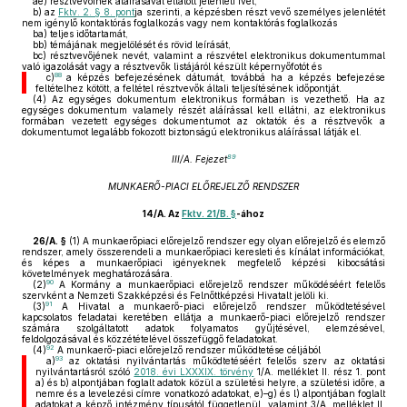
ae)
résztvevőinek aláírásával ellátott jelenléti ívet,
b)
az
Fktv. 2. § 8. pont
ja szerinti, a képzésben részt vevő személyes jelenlétét
nem igénylő kontaktórás foglalkozás vagy nem kontaktórás foglalkozás
ba)
teljes időtartamát,
bb)
témájának megjelölését és rövid leírását,
bc)
résztvevőjének nevét, valamint a részvétel elektronikus dokumentummal
való igazolását vagy a résztvevők listájáról készült képernyőfotót és
88
c)
a képzés befejezésének dátumát, továbbá ha a képzés befejezése
feltételhez kötött, a feltétel résztvevők általi teljesítésének időpontját.
(4)
Az egységes dokumentum elektronikus formában is vezethető. Ha az
egységes dokumentum valamely részét aláírással kell ellátni, az elektronikus
formában vezetett egységes dokumentumot az oktatók és a résztvevők a
dokumentumot legalább fokozott biztonságú elektronikus aláírással látják el.
89
III/A. Fejezet
MUNKAERŐ-PIACI ELŐREJELZŐ RENDSZER
14/A.
Az
Fktv. 21/B. §
-ához
26/A. §
(1)
A munkaerőpiaci előrejelző rendszer egy olyan előrejelző és elemző
rendszer, amely összerendeli a munkaerőpiaci keresleti és kínálat információkat,
és képes a munkaerőpiaci igényeknek megfelelő képzési kibocsátási
követelmények meghatározására.
90
(2)
A Kormány a munkaerőpiaci előrejelző rendszer működéséért felelős
szervként a Nemzeti Szakképzési és Felnőttképzési Hivatalt jelöli ki.
91
(3)
A Hivatal a munkaerő-piaci előrejelző rendszer működtetésével
kapcsolatos feladatai keretében ellátja a munkaerő-piaci előrejelző rendszer
számára szolgáltatott adatok folyamatos gyűjtésével, elemzésével,
feldolgozásával és közzétételével összefüggő feladatokat.
92
(4)
A munkaerő-piaci előrejelző rendszer működtetése céljából
93
a)
az oktatási nyilvántartás működtetéséért felelős szerv az oktatási
nyilvántartásról szóló
2018. évi LXXXIX. törvény
1/A. melléklet II. rész 1. pont
a) és b) alpontjában foglalt adatok közül a születési helyre, a születési időre, a
nemre és a levelezési címre vonatkozó adatokat, e)–g) és l) alpontjában foglalt
adatokat a képző intézmény típusától függetlenül, valamint 3/A. melléklet II.