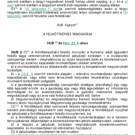
szerinti esetben a tárgyi negyedévet követő hónap utolsó napjáig, a
c)
és a
g)
pont
szerinti esetben a tárgyévet követő első negyedév utolsó napjáig átadja.
96
(5)
A
(4) bekezdés f) pont
ja szerinti adatszolgáltatás során a tárgyi
negyedévben közzétett hirdetések anonimizált, teljes szövegét át kell adni a
(4)
bekezdés
szerinti felületre való feltöltéssel.
97
III/B. Fejezet
A FELNŐTTKÉPZÉS TÁMOGATÁSA
98
14/B.
Az
Fktv. 23. §
-ához
99
26/B. §
(1)
A felnőttképzésért felelős miniszter a Kormány adott ágazatért
felelős tagja véleményének kikérésével pályázati kiírásban – a kiválasztás
szempontjai mellett – meghatározza az olyan képzések körét és követelményeit,
valamint az azokhoz kapcsolódó munkaerőpiaci célokat, amelyek
a)
a munkavállalók és az álláskeresők számára új kompetenciák megszerzését
biztosítják,
b)
– a
26/A. §
szerinti elemzés alapján – releváns munkaerőpiaci igényhez
kapcsolódnak, vagy előre nem tervezhető helyzetek kezeléséhez szükséges
munkaerő biztosítását szolgálják,
c)
a gazdaság nemzetgazdasági szempontból stratégiai jelentőségű egy vagy
több ágazatát érintik, és a gazdaság egy vagy több ágazatában az információs
technológiák és az automatizálás révén a gyártási módszerek alapvető
megváltozását vagy az arra való felkészülést segítik elő, illetve
d)
megszervezéséhez és megvalósításához kiemelt közérdek fűződik, vagy
hosszú távon hozzájárulnak Magyarország gazdasági növekedéséhez.
100
(2)
A felnőttképző által szervezett képzés nemzetgazdasági szempontból
kiemelt jelentőségű képzésként való megszervezésére a felnőttképző nyújthat
be pályázatot a felnőttképzésért felelős miniszternek, ha
a)
a felnőttképző szerepel a felnőttképzők nyilvántartásában és a kérelem
benyújtásának időpontjában a köztartozásmentes adózói adatbázisban, valamint
b)
a képzés a pályázati kiírásban meghatározott követelményekhez
kapcsolódik, és munkaerőpiaci cél eléréséhez hozzájárul.
(3)
A pályázatban részletesen be kell mutatni