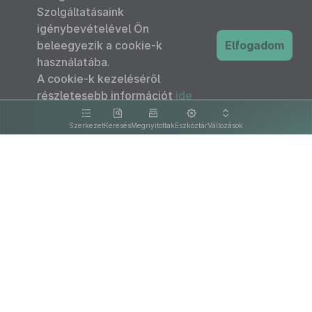
Szolgáltatásaink
igénybevételével Ön
beleegyezik a cookie-k
Elfogadom
használatába.
A cookie-k kezeléséről
részletesebb információt
ide
kattintva olvashat.
Szerkezet
Keresés
Megnyitottak
Eszköztár
Változások