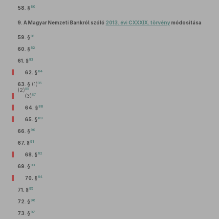
80
58. §
9.
A Magyar Nemzeti Bankról szóló
2013. évi CXXXIX. törvény
módosítása
81
59. §
82
60. §
83
61. §
84
62. §
85
63. §
(1)
86
(2)
87
(3)
88
64. §
89
65. §
90
66. §
91
67. §
92
68. §
93
69. §
94
70. §
95
71. §
96
72. §
97
73. §