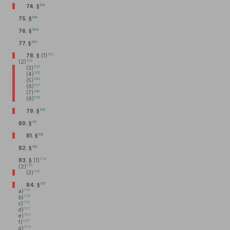
98
74. §
99
75. §
100
76. §
101
77. §
102
78. §
(1)
103
(2)
104
(3)
105
(4)
106
(5)
107
(6)
108
(7)
109
(8)
110
79. §
111
80. §
112
81. §
113
82. §
114
83. §
(1)
115
(2)
116
(3)
117
84. §
118
a)
119
b)
120
c)
121
d)
122
e)
123
f)
124
g)