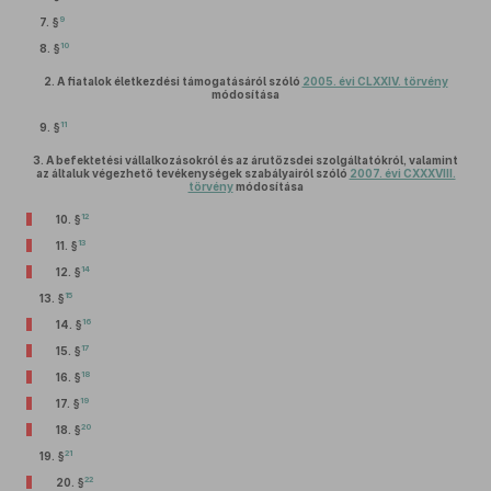
9
7. §
10
8. §
2.
A fiatalok életkezdési támogatásáról szóló
2005. évi CLXXIV. törvény
módosítása
11
9. §
3.
A befektetési vállalkozásokról és az árutőzsdei szolgáltatókról, valamint
az általuk végezhető tevékenységek szabályairól szóló
2007. évi CXXXVIII.
törvény
módosítása
12
10. §
13
11. §
14
12. §
15
13. §
16
14. §
17
15. §
18
16. §
19
17. §
20
18. §
21
19. §
22
20. §