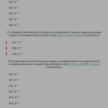
181
132. §
182
133. §
183
134. §
184
135. §
185
136. §
12.
A kollektív befektetési formákról és kezelőikről, valamint egyes pénzügyi
tárgyú törvények módosításáról szóló
2014. évi XVI. törvény
módosítása
186
137. §
187
138. §
188
139. §
13.
A pénzügyi közvetítőrendszer egyes szereplőinek biztonságát erősítő
intézményrendszer továbbfejlesztéséről szóló
2014. évi XXXVII. törvény
módosítása
189
140. §
190
141. §
191
142. §
192
143. §
193
144. §
194
145. §