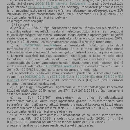
d)
a biztosítási és viszontbiztosítási üzleti tevékenység megkezdéséről és
gyakorlásáról szóló
2009/138/EK irányelv (Szolvencia II.)
, a pénzügyi eszközök
piacairól szóló
2014/65/EU irányelv
és a pénzügyi rendszerek pénzmosás vagy
terrorizmusfinanszírozás céljára való felhasználásának megelőzéséről szóló (EU)
2015/849 irányelv módosításáról szóló, 2019. december 18-i (EU) 2019/2177
európai parlamenti és tanácsi irányelvnek
való megfelelést szolgálja.
(2)
Ez a törvény
a)
az (EU) 2016/97 európai parlamenti és tanácsi irányelvnek a biztosítási és
viszontbiztosítási közvetítők szakmai felelősségbiztosítására és pénzügyi
teljesítőképességére vonatkozó, euróban megállapított alapösszegeket kiigazító
szabályozástechnikai standardok tekintetében történő módosításáról szóló, 2019.
május 13-i (EU) 2019/1935 felhatalmazáson alapuló bizottsági rendeletnek,
b)
az
575/2013/EU rendelet
nek a tőkeáttételi mutató, a nettó stabil
forrásellátottsági ráta, a szavatolótőkére és a leírható, illetve átalakítható
kötelezettségekre vonatkozó követelmények, a partnerkockázat, a piaci kockázat,
a központi szerződő felekkel szembeni kitettségek, a kollektív befektetési
formákkal szembeni kitettségek, a nagykockázat-vállalások és az
adatszolgáltatási és nyilvánosságra hozatali követelmények tekintetében történő
módosításáról, valamint a
648/2012/EU rendelet
módosításáról szóló, 2019. május
20-i (EU) 2019/876 európai parlamenti és tanácsi rendeletnek,
c)
a befektetési vállalkozásokra vonatkozó prudenciális követelményekről,
valamint az
1093/2010/EU
, az
575/2013/EU
, a
600/2014/EU
és a
806/2014/EU
rendelet
módosításáról szóló, 2019. november 27-i (EU) 2019/2033 európai
parlamenti és tanácsi rendeletnek,
d)
a pénzügyi szolgáltatási ágazatban a fenntarthatósággal kapcsolatos
közzétételekről szóló, 2019. november 27-i (EU) 2019/2088 európai parlamenti
és tanácsi rendeletnek,
e)
az (EU) 2016/1011 rendeletnek az uniós éghajlatváltozási
referenciamutatók, a Párizsi Megállapodáshoz igazodó uniós referenciamutatók
és a referenciamutatókra vonatkozó, fenntarthatósággal kapcsolatos közzétételek
tekintetében történő módosításáról szóló, 2019. november 27-i (EU) 2019/2089
európai parlamenti és tanácsi rendeletnek, és
f)
a fenntartható befektetések előmozdítását célzó keret létrehozásáról,
valamint az (EU) 2019/2088 rendelet módosításáról szóló, 2020. június 18-i
(EU) 2020/852 európai parlamenti és tanácsi rendelet 5–7. cikkének
a végrehajtásához szükséges rendelkezéseket állapítja meg.