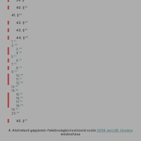
39. §
42
40. §
43
41. §
44
42. §
45
43. §
46
44. §
47
1.
48
2.
49
3.
50
4.
51
5.
52
6.
53
7.
54
8.
55
9.
56
10.
57
11.
58
12.
59
13.
60
14.
61
15.
62
16.
63
17.
64
18.
65
19.
66
20.
67
45. §
4.
A kötelező gépjármű-felelősségbiztosításról szóló
2009. évi LXII. törvény
módosítása