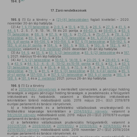
247
194. §
17.
Záró rendelkezések
195. §
(1)
Ez a törvény – a
(2)–(4) bekezdésben
foglalt kivétellel – 2020.
november 30-án lép hatályba.
(2)
Az
1. § (1) bekezdése
, a
2–9. §
, a
13. §
, a
19. §
, a
26. §
, a
27. §
, a
41. §
, a
44. §
1., 2., 5., 7., 9., 13., 14., 19. és 20. pontja, a
46–53. §
, az
56–61. §
, a
63. §
(1) bekezdése
, a
66. §
, a
67. §
, a
69. §
, a
71–73. §
, a
75–77. §
, a
78. § (2)
bekezdése
, a
80. §
, a
82. §
, a
83. § (1) bekezdése
, a
84. §
a)–h)
és
l)
pontja
, a
85. §
d)
pontja
, a
86–136. §
, a
140–156. §
, a
157. § (1) bekezdése
, a
158–182. §
, a
183. §
a)
és
b)
pontja
, a
184. §
, a
186. §
, a
189. §
, a
190. §
, a
192. §
, az
1.
melléklet
, valamint a
3–6. melléklet
2020. december 26-án lép hatályba.
(3)
Az
54. §
, az
55. §
, a
63. § (2) bekezdése
, a
83. § (2) bekezdése
és a
187.
§
2021. március 10-én lép hatályba.
(4)
Az
1. § (2) bekezdése
, a
10–12. §
,
14–18. §
, a
20–25. §
, a
28–40. §
, a
42.
§
, a
43. §
, a
44. § 3., 4., 6., 8., 10–12. és 15–18. pontja
, a
45. §
, a
62. §
, a
63. §
(3) bekezdése
, a
64. §
, a
65. §
, a
68. §
, a
70. §
, a
74. §
, a
78. § (1) és (3)–(8)
bekezdése
, a
79. §
, a
81. §
, a
83. § (3) bekezdése
, a
84. §
i)–k)
pontja
, a
85. §
a)–c)
pontja
, a
137–139. §
, a
157. § (2) bekezdése
, a
183. §
c)
pontja
, a
185. §
, a
188. §
, a
191. §
és a
2. melléklet
2021. június 26-án lép hatályba.
196. §
(1)
Ez a törvény
a)
a
2013/36/EU irányelvnek
a mentesített szervezetek, a pénzügyi holding
társaságok, a vegyes pénzügyi holding társaságok, a javadalmazás, a felügyeleti
intézkedések és hatáskörök, valamint a tőkefenntartási intézkedések
tekintetében történő módosításáról szóló, 2019. május 20-i, (EU) 2019/878
európai parlamenti és tanácsi irányelvnek,
b)
a hitelintézetek és a befektetési vállalkozások veszteségviselő és
feltőkésítési képessége tekintetében a
2014/59/EU irányelv,
valamint a
98/26/EK irányelv
módosításáról szóló, 2019. május 20-i (EU) 2019/879 európai
parlamenti és tanácsi irányelvnek,
c)
a befektetési vállalkozások prudenciális felügyeletéről, valamint a
2002/87/EK
, a
2009/65/EK
, a
2011/61/EU
, a
2013/36/EU
, a
2014/59/EU
és a
2014/65/EU irányelv
módosításáról szóló, 2019. november 27-i (EU) 2019/2034
európai parlamenti és tanácsi irányelvnek, és