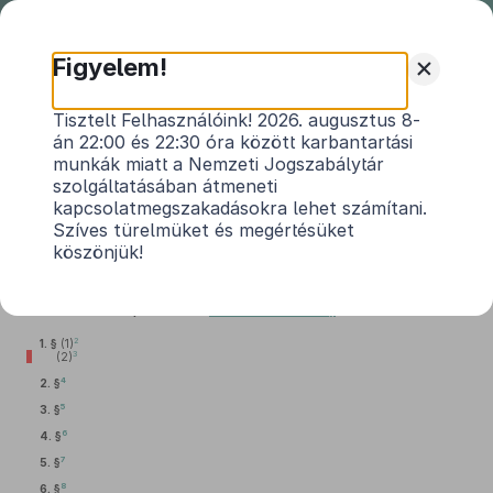
Nemzeti
Jogszabálytár
+
Figyelem!
2020. évi CX. törvény
Tisztelt Felhasználóink! 2026. augusztus 8-
án 22:00 és 22:30 óra között karbantartási
a pénzügyi közvetítőrendszer egyes elemeit
munkák miatt a Nemzeti Jogszabálytár
érintő törvények jogharmonizációs célú
szolgáltatásában átmeneti
1
módosításáról
kapcsolatmegszakadásokra lehet számítani.
Szíves türelmüket és megértésüket
Hatályos: 2021. 06. 27. – 2021. 06. 27.
köszönjük!
1.
A tőkepiacról szóló
2001. évi CXX. törvény
módosítása
2
1. §
(1)
3
(2)
4
2. §
5
3. §
6
4. §
7
5. §
8
6. §