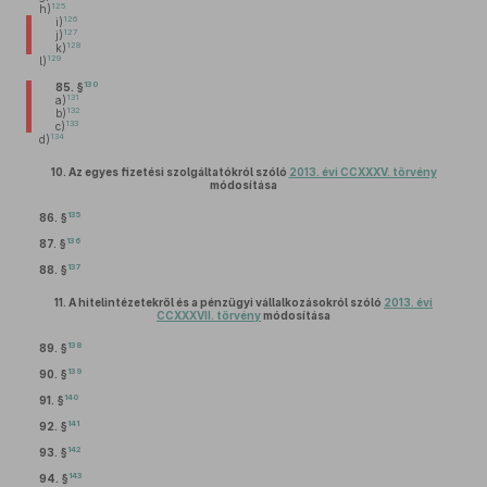
125
h)
126
i)
127
j)
128
k)
129
l)
130
85. §
131
a)
132
b)
133
c)
134
d)
10.
Az egyes fizetési szolgáltatókról szóló
2013. évi CCXXXV. törvény
módosítása
135
86. §
136
87. §
137
88. §
11.
A hitelintézetekről és a pénzügyi vállalkozásokról szóló
2013. évi
CCXXXVII. törvény
módosítása
138
89. §
139
90. §
140
91. §
141
92. §
142
93. §
143
94. §