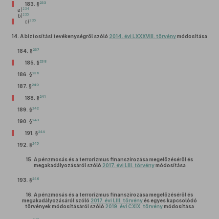
233
183. §
234
a)
235
b)
236
c)
14.
A biztosítási tevékenységről szóló
2014. évi LXXXVIII. törvény
módosítása
237
184. §
238
185. §
239
186. §
240
187. §
241
188. §
242
189. §
243
190. §
244
191. §
245
192. §
15.
A pénzmosás és a terrorizmus finanszírozása megelőzéséről és
megakadályozásáról szóló
2017. évi LIII. törvény
módosítása
246
193. §
16.
A pénzmosás és a terrorizmus finanszírozása megelőzéséről és
megakadályozásáról szóló
2017. évi LIII. törvény
és egyes kapcsolódó
törvények módosításáról szóló
2019. évi CXIX. törvény
módosítása