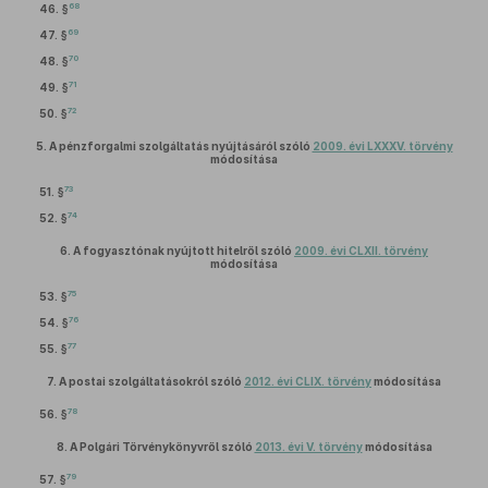
68
46. §
69
47. §
70
48. §
71
49. §
72
50. §
5.
A pénzforgalmi szolgáltatás nyújtásáról szóló
2009. évi LXXXV. törvény
módosítása
73
51. §
74
52. §
6.
A fogyasztónak nyújtott hitelről szóló
2009. évi CLXII. törvény
módosítása
75
53. §
76
54. §
77
55. §
7.
A postai szolgáltatásokról szóló
2012. évi CLIX. törvény
módosítása
78
56. §
8.
A Polgári Törvénykönyvről szóló
2013. évi V. törvény
módosítása
79
57. §