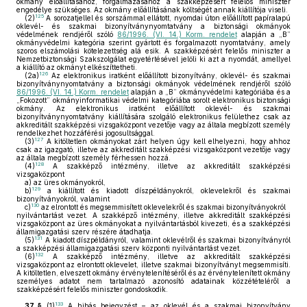
okmány előállításához, forgalmazásához a szakképzésért felelős miniszter
engedélye szükséges. Az okmány előállításának költségét annak kiállítója viseli.
125
(2)
A sorozatjellel és sorszámmal ellátott, nyomdai úton előállított papíralapú
oklevél- és szakmai bizonyítványnyomtatvány a biztonsági okmányok
védelmének rendjéről szóló
86/1996. (VI. 14.) Korm. rendelet
alapján a „B”
okmányvédelmi kategória szerint gyártott és forgalmazott nyomtatvány, amely
szoros elszámolási kötelezettség alá esik. A szakképzésért felelős miniszter a
Nemzetbiztonsági Szakszolgálat egyetértésével jelöli ki azt a nyomdát, amellyel
a kiállító az okmányt elkészíttetheti.
126
(2a)
Az elektronikus iratként előállított bizonyítvány, oklevél- és szakmai
bizonyítványnyomtatvány a biztonsági okmányok védelmének rendjéről szóló
86/1996. (VI. 14.) Korm. rendelet
alapján a „B” okmányvédelmi kategóriába és a
„Fokozott” okmányinformatikai védelmi kategóriába sorolt elektronikus biztonsági
okmány. Az elektronikus iratként előállított oklevél- és szakmai
bizonyítványnyomtatvány kiállítására szolgáló elektronikus felülethez csak az
akkreditált szakképzési vizsgaközpont vezetője vagy az általa megbízott személy
rendelkezhet hozzáférési jogosultsággal.
127
(3)
A kitöltetlen okmányokat zárt helyen úgy kell elhelyezni, hogy ahhoz
csak az igazgató, illetve az akkreditált szakképzési vizsgaközpont vezetője vagy
az általa megbízott személy férhessen hozzá.
128
(4)
A szakképző intézmény, illetve az akkreditált szakképzési
vizsgaközpont
a)
az üres okmányokról,
129
b)
a kiállított és kiadott díszpéldányokról, oklevelekről és szakmai
bizonyítványokról, valamint
130
c)
az elrontott és megsemmisített oklevelekről és szakmai bizonyítványokról
nyilvántartást vezet. A szakképző intézmény, illetve akkreditált szakképzési
vizsgaközpont az üres okmányokat a nyilvántartásból kivezeti, és a szakképzési
államigazgatási szerv részére átadhatja.
131
(5)
A kiadott díszpéldányról, valamint oklevélről és szakmai bizonyítványról
a szakképzési államigazgatási szerv központi nyilvántartást vezet.
132
(6)
A szakképző intézmény, illetve az akkreditált szakképzési
vizsgaközpont az elrontott oklevelet, illetve szakmai bizonyítványt megsemmisíti.
A kitöltetlen, elveszett okmány érvénytelenítéséről és az érvénytelenített okmány
személyes adatot nem tartalmazó azonosító adatainak közzétételéről a
szakképzésért felelős miniszter gondoskodik.
133
37. §
(1)
A hibás bejegyzést – az oklevél és a szakmai bizonyítvány