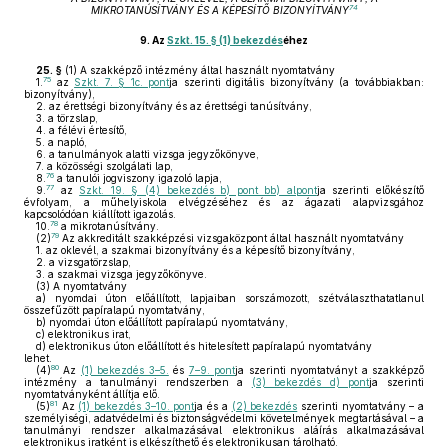
74
MIKROTANÚSÍTVÁNY ÉS A KÉPESÍTŐ BIZONYÍTVÁNY
9.
Az
Szkt. 15. § (1) bekezdés
éhez
25. §
(1)
A szakképző intézmény által használt nyomtatvány
75
1.
az
Szkt. 7. § 1c. pont
ja szerinti digitális bizonyítvány (a továbbiakban:
bizonyítvány),
2.
az érettségi bizonyítvány és az érettségi tanúsítvány,
3.
a törzslap,
4.
a félévi értesítő,
5.
a napló,
6.
a tanulmányok alatti vizsga jegyzőkönyve,
7.
a közösségi szolgálati lap,
76
8.
a tanulói jogviszony igazoló lapja,
77
9.
az
Szkt. 19. § (4) bekezdés b) pont bb) alpont
ja szerinti előkészítő
évfolyam, a műhelyiskola elvégzéséhez és az ágazati alapvizsgához
kapcsolódóan kiállított igazolás.
78
10.
a mikrotanúsítvány.
79
(2)
Az akkreditált szakképzési vizsgaközpont által használt nyomtatvány
1.
az oklevél, a szakmai bizonyítvány és a képesítő bizonyítvány,
2.
a vizsgatörzslap,
3.
a szakmai vizsga jegyzőkönyve.
(3)
A nyomtatvány
a)
nyomdai úton előállított, lapjaiban sorszámozott, szétválaszthatatlanul
összefűzött papíralapú nyomtatvány,
b)
nyomdai úton előállított papíralapú nyomtatvány,
c)
elektronikus irat,
d)
elektronikus úton előállított és hitelesített papíralapú nyomtatvány
lehet.
80
(4)
Az
(1) bekezdés 3–5.
és
7–9. pont
ja szerinti nyomtatványt a szakképző
intézmény a tanulmányi rendszerben a
(3) bekezdés d) pont
ja szerinti
nyomtatványként állítja elő.
81
(5)
Az
(1) bekezdés 3–10. pont
ja és a
(2) bekezdés
szerinti nyomtatvány – a
személyiségi, adatvédelmi és biztonságvédelmi követelmények megtartásával – a
tanulmányi rendszer alkalmazásával elektronikus aláírás alkalmazásával
elektronikus iratként is elkészíthető és elektronikusan tárolható.