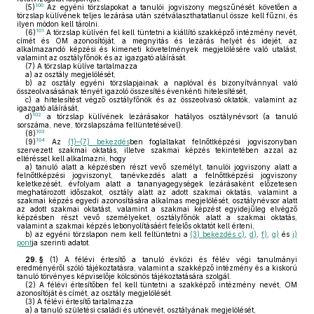
100
(5)
Az egyéni törzslapokat a tanulói jogviszony megszűnését követően a
törzslap külívének teljes lezárása után szétválaszthatatlanul össze kell fűzni, és
ilyen módon kell tárolni.
101
(6)
A törzslap külívén fel kell tüntetni a kiállító szakképző intézmény nevét,
címét és OM azonosítóját, a megnyitás és lezárás helyét és idejét, az
alkalmazandó képzési és kimeneti követelmények megjelölésére való utalást,
valamint az osztályfőnök és az igazgató aláírását.
(7)
A törzslap külíve tartalmazza
a)
az osztály megjelölését,
b)
az osztály egyéni törzslapjainak a naplóval és bizonyítvánnyal való
összeolvasásának tényét igazoló összesítés évenkénti hitelesítését,
c)
a hitelesítést végző osztályfőnök és az összeolvasó oktatók, valamint az
igazgató aláírását,
102
d)
a törzslap külívének lezárásakor hatályos osztálynévsort (a tanuló
sorszáma, neve, törzslapszáma feltüntetésével).
103
(8)
104
(9)
Az
(1)–(7) bekezdés
ben foglaltakat felnőttképzési jogviszonyban
szervezett szakmai oktatás, illetve szakmai képzés tekintetében azzal az
eltéréssel kell alkalmazni, hogy
a)
tanuló alatt a képzésben részt vevő személyt, tanulói jogviszony alatt a
felnőttképzési jogviszonyt, tanévkezdés alatt a felnőttképzési jogviszony
keletkezését, évfolyam alatt a tananyagegységek lezárásaként előzetesen
meghatározott időszakot, osztály alatt az adott szakmai oktatás, valamint a
szakmai képzés egyedi azonosítására alkalmas megjelölését, osztálynévsor alatt
az adott szakmai oktatást, valamint a szakmai képzést egyidejűleg elvégző
képzésben részt vevő személyeket, osztályfőnök alatt a szakmai oktatás,
valamint a szakmai képzés lebonyolításáért felelős oktatót kell érteni,
b)
az egyéni törzslapon nem kell feltüntetni a
(3) bekezdés c)
,
d)
,
f)
,
g)
és
j)
pont
ja szerinti adatot.
29. §
(1)
A félévi értesítő a tanuló évközi és félév végi tanulmányi
eredményéről szóló tájékoztatásra, valamint a szakképző intézmény és a kiskorú
tanuló törvényes képviselője kölcsönös tájékoztatására szolgál.
(2)
A félévi értesítőben fel kell tüntetni a szakképző intézmény nevét, OM
azonosítóját és címét, az osztály megjelölését.
(3)
A félévi értesítő tartalmazza
a)
a tanuló születési családi és utónevét, osztályának megjelölését,