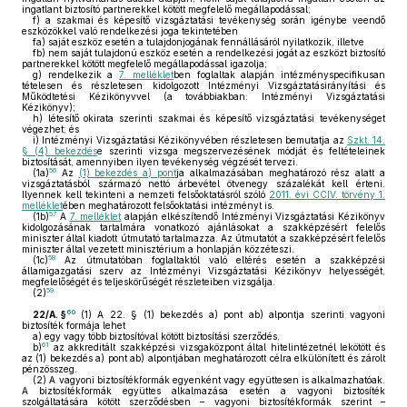
ingatlant biztosító partnerekkel kötött megfelelő megállapodással;
f)
a szakmai és képesítő vizsgáztatási tevékenység során igénybe veendő
eszközökkel való rendelkezési joga tekintetében
fa)
saját eszköz esetén a tulajdonjogának fennállásáról nyilatkozik, illetve
fb)
nem saját tulajdonú eszköz esetén a rendelkezési jogát az eszközt biztosító
partnerekkel kötött megfelelő megállapodással igazolja;
g)
rendelkezik a
7. melléklet
ben foglaltak alapján intézményspecifikusan
tételesen és részletesen kidolgozott Intézményi Vizsgáztatásirányítási és
Működtetési Kézikönyvvel (a továbbiakban: Intézményi Vizsgáztatási
Kézikönyv);
h)
létesítő okirata szerinti szakmai és képesítő vizsgáztatási tevékenységet
végezhet; és
i)
Intézményi Vizsgáztatási Kézikönyvében részletesen bemutatja az
Szkt. 14.
§ (4) bekezdés
e szerinti vizsga megszervezésének módját és feltételeinek
biztosítását, amennyiben ilyen tevékenység végzését tervezi.
56
(1a)
Az
(1) bekezdés a) pont
ja alkalmazásában meghatározó rész alatt a
vizsgáztatásból származó nettó árbevétel ötvenegy százalékát kell érteni.
Ilyennek kell tekinteni a nemzeti felsőoktatásról szóló
2011. évi CCIV. törvény 1.
melléklet
ében meghatározott felsőoktatási intézményt is.
57
(1b)
A
7. melléklet
alapján elkészítendő Intézményi Vizsgáztatási Kézikönyv
kidolgozásának tartalmára vonatkozó ajánlásokat a szakképzésért felelős
miniszter által kiadott útmutató tartalmazza. Az útmutatót a szakképzésért felelős
miniszter által vezetett minisztérium a honlapján közzéteszi.
58
(1c)
Az útmutatóban foglaltaktól való eltérés esetén a szakképzési
államigazgatási szerv az Intézményi Vizsgáztatási Kézikönyv helyességét,
megfelelőségét és teljeskörűségét részleteiben vizsgálja.
59
(2)
60
22/A. §
(1)
A 22. § (1) bekezdés a) pont ab) alpontja szerinti vagyoni
biztosíték formája lehet
a)
egy vagy több biztosítóval kötött biztosítási szerződés,
61
b)
az akkreditált szakképzési vizsgaközpont által hitelintézetnél lekötött és
az (1) bekezdés a) pont ab) alpontjában meghatározott célra elkülönített és zárolt
pénzösszeg.
(2)
A vagyoni biztosítékformák egyenként vagy együttesen is alkalmazhatóak.
A biztosítékformák együttes alkalmazása esetén a vagyoni biztosíték
szolgáltatására kötött szerződésben – vagyoni biztosítékformák szerint –