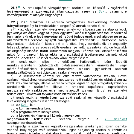
53
21. §
A szakképzési vizsgaközpont szakmai és képesítő vizsgáztatási
tevékenységét a szakképzési államigazgatási szerv az
Szkt.
, valamint e
kormányrendelet alapján engedélyezi.
54
22. §
(1)
Szakmai és képesítő vizsgáztatási tevékenység folytatására
irányuló engedély (a továbbiakban: engedély) annak adható ki, aki
55
a)
– az olyan személy kivételével, amely vonatkozásában az alapítói jogok
gyakorlója az állam vagy az olyan együttműködési megállapodással rendelkező
fenntartó, akinek e tevékenysége pénzügyi fedezetének meghatározó része az
államháztartás terhére nyújtott támogatásból származik – működése során
folyamatosan biztosítani képes azt a feltételt, hogy rendelkezik az engedély
teljes időtartamára az adózás előtti eredménye kettő százalékának, de legalább
az engedély kiadása iránti kérelemben megjelölt képzési területenként másfél
millió forint vagyoni biztosítékkal a vizsgáztatási tevékenység bármely okból
történő ellehetetlenüléséből fakadó károk megtérítésére;
b)
rendelkezik teljes munkaidőben határozatlan időre létrejött
munkaviszonyban foglalkoztatott, oktatásszervezésben, -irányításban vagy
mérés-értékelésben legalább hároméves szakmai gyakorlatot szerzett
munkavállalóval (a továbbiakban: szakmai vezető);
c)
– a kérelmezett képzési területbe tartozó valamennyi szakma, illetve
szakmai képzéshez kapcsolódóan megszerezhető szakképesítés tekintetében az
adott szakmai vizsga, illetve képesítő vizsga legalább egy vizsgahelyszínén –
rendelkezik a szakmára, illetve a szakmai képzéshez kapcsolódóan
megszerezhető szakképesítésre meghatározott szakmai, tárgyi és személyi
feltételekkel, és azokat folyamatosan biztosítani képes;
d)
rendelkezik a kérelmében szereplő szakmai és képesítő vizsgáztatási
tevékenység megvalósításához szükséges,
da)
az
Szkt.
-ben,
db)
e kormányrendeletben,
dc)
a programkövetelményekben,
dd)
a képzési és kimeneteli követelményekben
meghatározott feltételekkel, továbbá megfelel a
7. melléklet
szempontrendszerének;
e)
igazolja a szakmai és képesítő vizsgáztatási tevékenység során igénybe
veendő helyiséggel való rendelkezési jogát tulajdonjog esetén a közhiteles
ingatlan-nyilvántartás adatai alapján, nem saját tulajdonú ingatlan esetén az