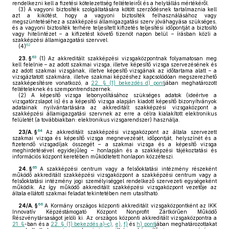
rendelkezni kell a fizetési kötelezettség feltételeiről és a helytállás mértékéről.
(3)
A vagyoni biztosíték szolgáltatására kötött szerződésnek tartalmaznia kell
azt a kikötést, hogy a vagyoni biztosíték felhasználásához vagy
megszüntetéséhez a szakképzési államigazgatási szerv jóváhagyása szükséges,
és a vagyoni biztosíték terhére teljesített kifizetés teljesítési időpontját a biztosító
vagy hitelintézet – a kifizetést követő tizenöt napon belül – írásban közli a
szakképzési államigazgatási szervvel.
62
(4)
63
23. §
(1)
Az akkreditált szakképzési vizsgaközpontnak folyamatosan meg
kell felelnie – az adott szakmai vizsga, illetve képesítő vizsga szervezésének és
az adott szakmai vizsgának, illetve képesítő vizsgának az időtartama alatt – a
vizsgáztatott szakmára, illetve szakmai képzéshez kapcsolódóan megszerezhető
szakképesítésre vonatkozó, a
22. § (1) bekezdés d) pont
jában meghatározott
feltételeknek és szempontrendszernek.
(2)
A képesítő vizsga lebonyolításához szükséges adatok (ideértve a
vizsgatörzslapot is) és a képesítő vizsga alapján kiadott képesítő bizonyítványok
adatainak nyilvántartására az akkreditált szakképzési vizsgaközpont a
szakképzési államigazgatási szervnek az erre a célra kialakított elektronikus
felületét (a továbbiakban: elektronikus vizsgarendszer) használja.
64
23/A. §
Az akkreditált szakképzési vizsgaközpont az általa szervezett
szakmai vizsga és képesítő vizsga megnevezését, időpontját, helyszínét és a
fizetendő vizsgadíjak összegét – a szakmai vizsga és a képesítő vizsga
meghirdetésével egyidejűleg – honlapján és a szakképzési tájékoztatási és
információs központ keretében működtetett honlapon közzéteszi.
65
24. §
A szakképzési centrum vagy a felsőoktatási intézmény részeként
működő akkreditált szakképzési vizsgaközpont a szakképzési centrum vagy a
felsőoktatási intézmény jogi személyiséggel rendelkező szervezeti egységeként
működik. Az így működő akkreditált szakképzési vizsgaközpont vezetője az
általa ellátott szakmai feladat tekintetében nem utasítható.
66
24/A. §
A Kormány országos központi akkreditált vizsgaközpontként az IKK
Innovatív Képzéstámogató Központ Nonprofit Zártkörűen Működő
Részvénytársaságot jelöli ki. Az országos központi akkreditált vizsgaközpontra a
21. §
-ban és a
22. § (1) bekezdés a)–c)
,
e)
,
f)
és
h) pont
jában meghatározottakat