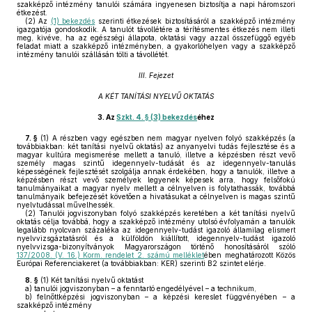
szakképző intézmény tanulói számára ingyenesen biztosítja a napi háromszori
étkezést.
(2)
Az
(1) bekezdés
szerinti étkezések biztosításáról a szakképző intézmény
igazgatója gondoskodik. A tanulót távollétére a térítésmentes étkezés nem illeti
meg, kivéve, ha az egészségi állapota, oktatási vagy azzal összefüggő egyéb
feladat miatt a szakképző intézményben, a gyakorlóhelyen vagy a szakképző
intézmény tanulói szállásán tölti a távollétét.
III. Fejezet
A KÉT TANÍTÁSI NYELVŰ OKTATÁS
3.
Az
Szkt. 4. § (3) bekezdés
éhez
7. §
(1)
A részben vagy egészben nem magyar nyelven folyó szakképzés (a
továbbiakban: két tanítási nyelvű oktatás) az anyanyelvi tudás fejlesztése és a
magyar kultúra megismerése mellett a tanuló, illetve a képzésben részt vevő
személy magas szintű idegennyelv-tudását és az idegennyelv-tanulás
képességének fejlesztését szolgálja annak érdekében, hogy a tanulók, illetve a
képzésben részt vevő személyek legyenek képesek arra, hogy felsőfokú
tanulmányaikat a magyar nyelv mellett a célnyelven is folytathassák, továbbá
tanulmányaik befejezését követően a hivatásukat a célnyelven is magas szintű
nyelvtudással művelhessék.
(2)
Tanulói jogviszonyban folyó szakképzés keretében a két tanítási nyelvű
oktatás célja továbbá, hogy a szakképző intézmény utolsó évfolyamán a tanulók
legalább nyolcvan százaléka az idegennyelv-tudást igazoló államilag elismert
nyelvvizsgáztatásról és a külföldön kiállított, idegennyelv-tudást igazoló
nyelvvizsga-bizonyítványok Magyarországon történő honosításáról szóló
137/2008. (V. 16.) Korm. rendelet 2. számú melléklet
ében meghatározott Közös
Európai Referenciakeret (a továbbiakban: KER) szerinti B2 szintet elérje.
8. §
(1)
Két tanítási nyelvű oktatást
a)
tanulói jogviszonyban – a fenntartó engedélyével – a technikum,
b)
felnőttképzési jogviszonyban – a képzési kereslet függvényében – a
szakképző intézmény