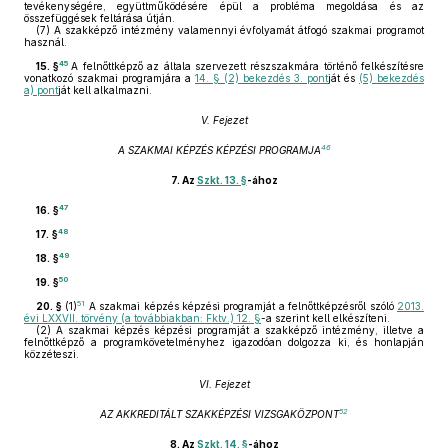
tevékenységére, együttműködésére épül a probléma megoldása és az
összefüggések feltárása útján.
(7)
A szakképző intézmény valamennyi évfolyamát átfogó szakmai programot
használ.
45
15. §
A felnőttképző az általa szervezett részszakmára történő felkészítésre
vonatkozó szakmai programjára a
14. § (2) bekezdés 3. pont
ját és
(5) bekezdés
a) pont
ját kell alkalmazni.
V. Fejezet
46
A SZAKMAI KÉPZÉS KÉPZÉSI PROGRAMJA
7.
Az
Szkt. 13. §
-ához
47
16. §
48
17. §
49
18. §
50
19. §
51
20. §
(1)
A szakmai képzés képzési programját a felnőttképzésről szóló
2013.
évi LXXVII. törvény (a továbbiakban: Fktv.) 12. §
-a szerint kell elkészíteni.
(2)
A szakmai képzés képzési programját a szakképző intézmény, illetve a
felnőttképző a programkövetelményhez igazodóan dolgozza ki, és honlapján
közzéteszi.
VI. Fejezet
52
AZ AKKREDITÁLT SZAKKÉPZÉSI VIZSGAKÖZPONT
8.
Az
Szkt. 14. §
-ához