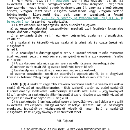
(3)
Nem vehet részt az
(1) bekezdés
szerinti ellenőrzésben az, aki az
akkreditált szakképzési vizsgaközponttal munkaviszonyban, megbízási
jogviszonyban vagy további egyéb jogviszonyban áll, vagy az ellenőrzésben
érintett, vizsgán részt vevő vizsgázó oktatásában vagy vizsgára történő
felkészítésében közvetlenül részt vett, vagy e személyek a Polgári
Törvénykönyvről szóló
2013. évi V. törvény (a továbbiakban: Ptk.) 8:1. § (1)
bekezdés 2. pont
ja szerinti hozzátartozója.
(4)
A szakképzési államigazgatási szerv ellenőrzési jogköre
a)
az engedély alapjául jogszabályban meghatározott feltételek folyamatos
fennállásának vizsgálatára,
b)
a nyilvántartásba vett intézmény bejelentett adatainak vizsgálatára,
valamint
c)
a szakmai és képesítő vizsga szakmai tartalmának és jogszerűségének
vizsgálatára
terjed ki.
(5)
A szakképzési államigazgatási szerv a szakképzésért felelős miniszter
által kezdeményezett ellenőrzés eredményéről értesíti a szakképzésért felelős
minisztert.
(6)
A szakképzési államigazgatási szerv az ellenőrzéssel összefüggésben
a)
minden év február 28-ig éves ellenőrzési tervet készít,
b)
kiválasztja és felkészíti az ellenőrzést végző szakértőket,
c)
évente beszámolót készít az ellenőrzés tapasztalatairól, és a tárgyévet
követő év február 28-ig megküldi a szakképzésért felelős miniszternek.
24/H. §
(1)
A szakértő vagy több szakértő bevonása esetén a vezető szakértő a
szakértői vizsgálat megállapításairól – több szakértő esetén az eltérő szakértői
különvéleményt mellékelve valamennyi szakértő által aláírt – jegyzőkönyvet
készít, amelyet a szakképzési államigazgatási szerv részére a szakértői vizsgálat
befejezését követő öt napon belül megküld.
(2)
A szakképzési államigazgatási szerv a jegyzőkönyvet továbbítja a vizsgált
akkreditált szakképzési vizsgaközpont vezetője részére, aki a hatóságtól
megkapott jegyzőkönyv kézhezvételét követő öt napon belül a szakértői
vizsgálatról készült jegyzőkönyvre észrevételt tehet.
VII. Fejezet
A BIZONYÍTVÁNY, AZ OKLEVÉL, A SZAKMAI BIZONYÍTVÁNY, A