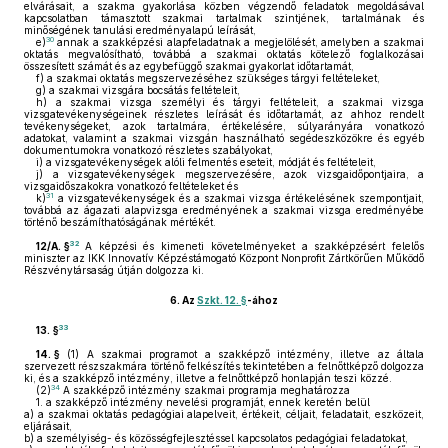
elvárásait, a szakma gyakorlása közben végzendő feladatok megoldásával
kapcsolatban támasztott szakmai tartalmak szintjének, tartalmának és
minőségének tanulási eredményalapú leírását,
30
e)
annak a szakképzési alapfeladatnak a megjelölését, amelyben a szakmai
oktatás megvalósítható, továbbá a szakmai oktatás kötelező foglalkozásai
összesített számát és az egybefüggő szakmai gyakorlat időtartamát,
f)
a szakmai oktatás megszervezéséhez szükséges tárgyi feltételeket,
g)
a szakmai vizsgára bocsátás feltételeit,
h)
a szakmai vizsga személyi és tárgyi feltételeit, a szakmai vizsga
vizsgatevékenységeinek részletes leírását és időtartamát, az ahhoz rendelt
tevékenységeket, azok tartalmára, értékelésére, súlyarányára vonatkozó
adatokat, valamint a szakmai vizsgán használható segédeszközökre és egyéb
dokumentumokra vonatkozó részletes szabályokat,
i)
a vizsgatevékenységek alóli felmentés eseteit, módját és feltételeit,
j)
a vizsgatevékenységek megszervezésére, azok vizsgaidőpontjaira, a
vizsgaidőszakokra vonatkozó feltételeket és
31
k)
a vizsgatevékenységek és a szakmai vizsga értékelésének szempontjait,
továbbá az ágazati alapvizsga eredményének a szakmai vizsga eredményébe
történő beszámíthatóságának mértékét.
32
12/A. §
A képzési és kimeneti követelményeket a szakképzésért felelős
miniszter az IKK Innovatív Képzéstámogató Központ Nonprofit Zártkörűen Működő
Részvénytársaság útján dolgozza ki.
6.
Az
Szkt. 12. §
-ához
33
13. §
14. §
(1)
A szakmai programot a szakképző intézmény, illetve az általa
szervezett részszakmára történő felkészítés tekintetében a felnőttképző dolgozza
ki, és a szakképző intézmény, illetve a felnőttképző honlapján teszi közzé.
34
(2)
A szakképző intézmény szakmai programja meghatározza
1.
a szakképző intézmény nevelési programját, ennek keretén belül
a)
a szakmai oktatás pedagógiai alapelveit, értékeit, céljait, feladatait, eszközeit,
eljárásait,
b)
a személyiség- és közösségfejlesztéssel kapcsolatos pedagógiai feladatokat,