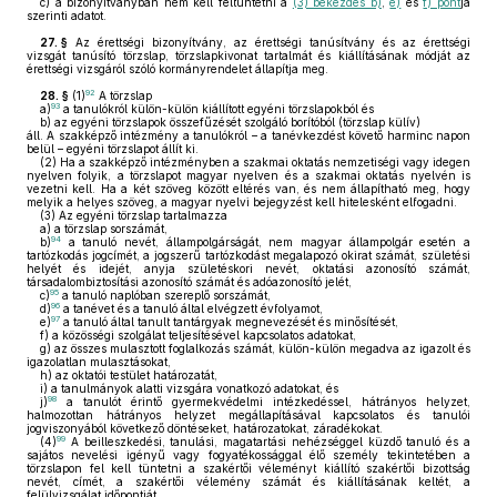
c)
a bizonyítványban nem kell feltüntetni a
(3) bekezdés b)
,
e)
és
f) pont
ja
szerinti adatot.
27. §
Az érettségi bizonyítvány, az érettségi tanúsítvány és az érettségi
vizsgát tanúsító törzslap, törzslapkivonat tartalmát és kiállításának módját az
érettségi vizsgáról szóló kormányrendelet állapítja meg.
92
28. §
(1)
A törzslap
93
a)
a tanulókról külön-külön kiállított egyéni törzslapokból és
b)
az egyéni törzslapok összefűzését szolgáló borítóból (törzslap külív)
áll. A szakképző intézmény a tanulókról – a tanévkezdést követő harminc napon
belül – egyéni törzslapot állít ki.
(2)
Ha a szakképző intézményben a szakmai oktatás nemzetiségi vagy idegen
nyelven folyik, a törzslapot magyar nyelven és a szakmai oktatás nyelvén is
vezetni kell. Ha a két szöveg között eltérés van, és nem állapítható meg, hogy
melyik a helyes szöveg, a magyar nyelvi bejegyzést kell hitelesként elfogadni.
(3)
Az egyéni törzslap tartalmazza
a)
a törzslap sorszámát,
94
b)
a tanuló nevét, állampolgárságát, nem magyar állampolgár esetén a
tartózkodás jogcímét, a jogszerű tartózkodást megalapozó okirat számát, születési
helyét és idejét, anyja születéskori nevét, oktatási azonosító számát,
társadalombiztosítási azonosító számát és adóazonosító jelét,
95
c)
a tanuló naplóban szereplő sorszámát,
96
d)
a tanévet és a tanuló által elvégzett évfolyamot,
97
e)
a tanuló által tanult tantárgyak megnevezését és minősítését,
f)
a közösségi szolgálat teljesítésével kapcsolatos adatokat,
g)
az összes mulasztott foglalkozás számát, külön-külön megadva az igazolt és
igazolatlan mulasztásokat,
h)
az oktatói testület határozatát,
i)
a tanulmányok alatti vizsgára vonatkozó adatokat, és
98
j)
a tanulót érintő gyermekvédelmi intézkedéssel, hátrányos helyzet,
halmozottan hátrányos helyzet megállapításával kapcsolatos és tanulói
jogviszonyából következő döntéseket, határozatokat, záradékokat.
99
(4)
A beilleszkedési, tanulási, magatartási nehézséggel küzdő tanuló és a
sajátos nevelési igényű vagy fogyatékossággal élő személy tekintetében a
törzslapon fel kell tüntetni a szakértői véleményt kiállító szakértői bizottság
nevét, címét, a szakértői vélemény számát és kiállításának keltét, a
felülvizsgálat időpontját.