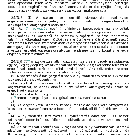
megállapodással rendelkező fenntartó, akinek e tevékenysége pénzügyi
fedezetének meghatározó részét az államháztartás terhére nyújtott támogatás
biztosítja az akkreditált szakképzési vizsgaközpont működése során.
24/D. §
(1)
A szakmai és képesítő vizsgáztatási tevékenység
engedélyezéséről, az engedély módosításáról, valamint kiegészítéséről a
szakképzési államigazgatási szerv dönt.
(2)
Az
(1) bekezdés
szerinti eljáráshoz kapcsolódóan az akkreditált
szakképzési vizsgaközpontok hálózatán alapuló vizsgáztatási rendszer
kialakításának az észszerű és átlátható vizsgáztatói hálózat fenntartása,
valamint a költséghatékony működés és a területi elven történő egyenlő esélyű
hozzáférés biztosítása szempontoknak való megfelelés érdekében a szakképzési
államigazgatási szerv negyedévente közzéteszi azoknak a képzési területeknek
a képzési területek egységes osztályozási rendszere szerinti kódját, amelyekre
engedélykérelem adható be.
69
24/E. §
(1)
A szakképzési államigazgatási szerv az engedély megadásával
egyidejűleg egyidejűleg az akkreditált szakképzési vizsgaközpontot felveszi az
engedéllyel rendelkező akkreditált szakképzési vizsgaközpontok hatósági
nyilvántartásába (a továbbiakban: nyilvántartás).
(2)
A szakképzési államigazgatási szerv a nyilvántartásból törli az akkreditált
szakképzési vizsgaközpontot, ha
a)
az bejelentette a szakmai és képesítő vizsgáztatási tevékenységének teljes
megszüntetését, és ennek alapján a szakképzési államigazgatási szerv az
engedélyét visszavonta,
b)
az jogutód nélkül megszűnt,
70
c)
annak az engedélye teljes egészében visszavonásra került.
71
d)
(3)
Az engedélyben szereplő képzési területekre vonatkozó vizsgáztatási
jogosultság visszavonására az e jogosultság engedélyből történő törlésével kerül
sor.
(4)
A nyilvántartás tartalmazza a nyilvántartás adataiban – az adatok
bejegyzési időpontjától kezdődően – bekövetkezett összes változást és azok
időpontját.
(5)
Az akkreditált szakképzési vizsgaközpont a nyilvántartásban szereplő
adataiban bekövetkezett változásokat – a változásnak a hatáskörrel és
illetékességgel rendelkező szerv által történő átvezetéséről való tudomásszerzés