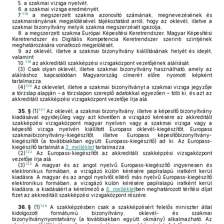
5.
a szakmai vizsga nyelvét,
6.
a szakmai vizsga eredményét,
118
7.
a megszerzett szakma azonosító számának, megnevezésének és
szakmairányának megjelölésével tájékoztatást arról, hogy az oklevél, illetve a
szakmai bizonyítvány melyik szakma megszerzését igazolja,
8.
a megszerzett szakma Európai Képesítési Keretrendszer, Magyar Képesítési
Keretrendszer és Digitális Kompetencia Keretrendszer szerinti szintjének
meghatározására vonatkozó megjelölését,
9.
az oklevél, illetve a szakmai bizonyítvány kiállításának helyét és idejét,
valamint
119
10.
az akkreditált szakképzési vizsgaközpont vezetőjének aláírását.
(3)
Csak olyan oklevél, illetve szakmai bizonyítvány használható, amely az
aláíráshoz kapcsolódóan Magyarország címerét előre nyomott képként
tartalmazza.
120
(4)
Az oklevelet, illetve a szakmai bizonyítványt a szakmai vizsga jegyzője
a törzslap alapján – a törzslapon szereplő adatokkal egyezően – tölti ki, és azt az
akkreditált szakképzési vizsgaközpont vezetője írja alá.
121
35. §
(1)
Az oklevél, a szakmai bizonyítvány, illetve a képesítő bizonyítvány
kiadásával egyidejűleg vagy azt követően a vizsgázó kérésére az akkreditált
szakképzési vizsgaközpont magyar nyelven vagy a szakmai vizsga vagy a
képesítő vizsga nyelvén kiállított Europass oklevél-kiegészítőt, Europass
szakmaibizonyítvány-kiegészítőt, illetve Europass képesítőbizonyítvány-
kiegészítőt (a továbbiakban együtt: Europass-kiegészítő) ad ki. Az Europass-
kiegészítő tartalmát a
3. melléklet
tartalmazza.
122
(2)
Az Europass-kiegészítőt az akkreditált szakképzési vizsgaközpont
vezetője írja alá.
123
(3)
A magyar és az angol nyelvű Europass-kiegészítő ingyenesen és
elektronikus formában, a vizsgázó külön kérésére papíralapú iratként kerül
kiadásra. A magyar és az angol nyelvtől eltérő más nyelvű Europass-kiegészítő
elektronikus formában, a vizsgázó külön kérésére papíralapú iratként kerül
kiadásra, a kiadásáért a kérelmező a
6. melléklet
ben meghatározott térítési díjat
fizet az akkreditált szakképzési vizsgaközpont részére.
124
36. §
(1)
A szakképzésben csak a szakképzésért felelős miniszter által
kidolgozott formátumú bizonyítvány, oklevél- és szakmai
bizonyítványnyomtatvány (a továbbiakban együtt: okmány) alkalmazható. Az