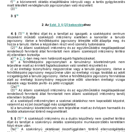
11
f)
a közismereti oktatás elsajátítására irányuló vagy a tartós gyógykezelés
miatt létesített vendégtanulói jogviszonyban való részvételt.
12
(3)
13
3. §
2.
Az
Szkt. 3. § (2) bekezdés
éhez
14
4. §
(1)
A térítési díjat és a tandíjat az igazgató, a szakképzési centrum
részeként működő szakképző intézmény esetében a kancellár a tanulói
jogviszony, illetve a felnőttképzési jogviszony létrejötte előtt állapítja meg, és
hozza a tanuló, illetve a képzésben részt vevő személy tudomására.
15
(2)
Az állami szakképző intézmény és az együttműködési megállapodással
rendelkező fenntartó által fenntartott nem állami szakképző intézmény térítési
díj ellenében biztosítja
16
a)
a
2. §
-ban meg nem határozott egyéb foglalkozásokat,
17
b)
a felnőttképzési jogviszonyban a tanulmányi követelmények nem
teljesítése miatt az érintett foglalkozásokon való ismételt részvételt és
c)
az érettségi bizonyítvány megszerzése vagy a tanulói jogviszony, illetve a
felnőttképzési jogviszony megszűnése után az érettségi vizsga, továbbá az adott
vizsgatárgyból a tanulói jogviszony, illetve a felnőttképzési jogviszony fennállása
alatt az érettségi bizonyítvány megszerzése előtti sikertelen érettségi vizsga
második vagy további javító- és pótló vizsgáját.
18
(2a)
19
(3)
Az állami szakképző intézmény és az együttműködési megállapodással
rendelkező fenntartó által fenntartott nem állami szakképző intézmény tandíj
ellenében biztosítja
a)
a szakképző intézményben a szakmai oktatáshoz nem kapcsolódó képzést,
valamint az ezzel összefüggő más szolgáltatást,
b)
a tanulmányi követelmények nem teljesítése miatt az évfolyam harmadik és
további alkalommal történő megismétlését.
20
5. §
(1)
A szakképző intézmény és a duális képzőhely nem szedhet térítési
díjat és tandíjat a szakirányú oktatás szakképzési munkaszerződés keretében
folyó része után.
21
(1a)
A szakirányú oktatással összefüggésben történő ellenszolgáltatás