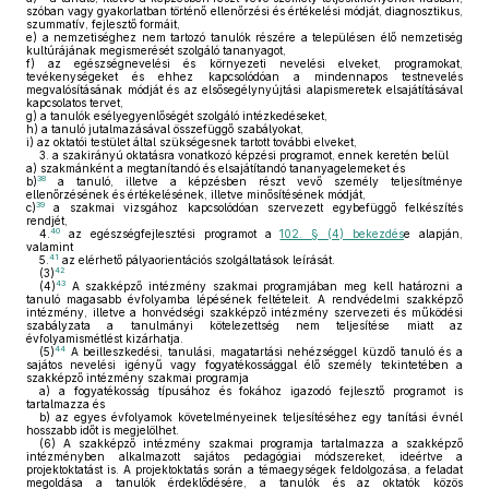
szóban vagy gyakorlatban történő ellenőrzési és értékelési módját, diagnosztikus,
szummatív, fejlesztő formáit,
e)
a nemzetiséghez nem tartozó tanulók részére a településen élő nemzetiség
kultúrájának megismerését szolgáló tananyagot,
f)
az egészségnevelési és környezeti nevelési elveket, programokat,
tevékenységeket és ehhez kapcsolódóan a mindennapos testnevelés
megvalósításának módját és az elsősegélynyújtási alapismeretek elsajátításával
kapcsolatos tervet,
g)
a tanulók esélyegyenlőségét szolgáló intézkedéseket,
h)
a tanuló jutalmazásával összefüggő szabályokat,
i)
az oktatói testület által szükségesnek tartott további elveket,
3.
a szakirányú oktatásra vonatkozó képzési programot, ennek keretén belül
a)
szakmánként a megtanítandó és elsajátítandó tananyagelemeket és
38
b)
a tanuló, illetve a képzésben részt vevő személy teljesítménye
ellenőrzésének és értékelésének, illetve minősítésének módját,
39
c)
a szakmai vizsgához kapcsolódóan szervezett egybefüggő felkészítés
rendjét,
40
4.
az egészségfejlesztési programot a
102. § (4) bekezdés
e alapján,
valamint
41
5.
az elérhető pályaorientációs szolgáltatások leírását.
42
(3)
43
(4)
A szakképző intézmény szakmai programjában meg kell határozni a
tanuló magasabb évfolyamba lépésének feltételeit. A rendvédelmi szakképző
intézmény, illetve a honvédségi szakképző intézmény szervezeti és működési
szabályzata a tanulmányi kötelezettség nem teljesítése miatt az
évfolyamismétlést kizárhatja.
44
(5)
A beilleszkedési, tanulási, magatartási nehézséggel küzdő tanuló és a
sajátos nevelési igényű vagy fogyatékossággal élő személy tekintetében a
szakképző intézmény szakmai programja
a)
a fogyatékosság típusához és fokához igazodó fejlesztő programot is
tartalmazza és
b)
az egyes évfolyamok követelményeinek teljesítéséhez egy tanítási évnél
hosszabb időt is megjelölhet.
(6)
A szakképző intézmény szakmai programja tartalmazza a szakképző
intézményben alkalmazott sajátos pedagógiai módszereket, ideértve a
projektoktatást is. A projektoktatás során a témaegységek feldolgozása, a feladat
megoldása a tanulók érdeklődésére, a tanulók és az oktatók közös