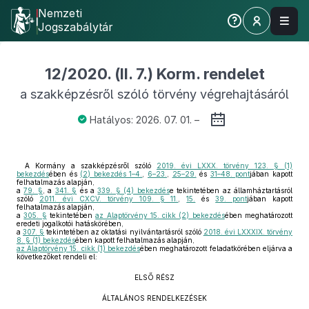
Nemzeti
Jogszabálytár
12/2020. (II. 7.) Korm. rendelet
a szakképzésről szóló törvény végrehajtásáról
Hatályos: 2026. 07. 01. –
A Kormány a szakképzésről szóló
2019. évi LXXX. törvény 123. § (1)
bekezdés
ében és
(2) bekezdés 1–4.
,
6–23.
,
25–29.
és
31–48. pont
jában kapott
felhatalmazás alapján,
a
79. §
, a
341. §
és a
339. § (4) bekezdés
e tekintetében az államháztartásról
szóló
2011. évi CXCV. törvény 109. § 11.
,
15.
és
39. pont
jában kapott
felhatalmazás alapján,
a
305. §
tekintetében
az Alaptörvény 15. cikk (2) bekezdés
ében meghatározott
eredeti jogalkotói hatáskörében,
a
307. §
tekintetében az oktatási nyilvántartásról szóló
2018. évi LXXXIX. törvény
8. § (1) bekezdés
ében kapott felhatalmazás alapján,
az Alaptörvény 15. cikk (1) bekezdés
ében meghatározott feladatkörében eljárva a
következőket rendeli el:
ELSŐ RÉSZ
ÁLTALÁNOS RENDELKEZÉSEK