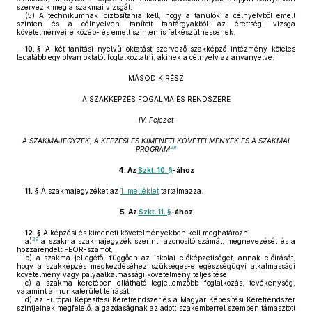
szervezik meg a szakmai vizsgát.
(5)
A technikumnak biztosítania kell, hogy a tanulók a célnyelvből emelt
szinten és a célnyelven tanított tantárgyakból az érettségi vizsga
követelményeire közép- és emelt szinten is felkészülhessenek.
10. §
A két tanítási nyelvű oktatást szervező szakképző intézmény köteles
legalább egy olyan oktatót foglalkoztatni, akinek a célnyelv az anyanyelve.
MÁSODIK RÉSZ
A SZAKKÉPZÉS FOGALMA ÉS RENDSZERE
IV. Fejezet
A SZAKMAJEGYZÉK, A KÉPZÉSI ÉS KIMENETI KÖVETELMÉNYEK ÉS A SZAKMAI
28
PROGRAM
4.
Az
Szkt. 10. §
-ához
11. §
A szakmajegyzéket az
1. melléklet
tartalmazza.
5.
Az
Szkt. 11. §
-ához
12. §
A képzési és kimeneti követelményekben kell meghatározni
29
a)
a szakma szakmajegyzék szerinti azonosító számát, megnevezését és a
hozzárendelt FEOR-számot,
b)
a szakma jellegétől függően az iskolai előképzettséget, annak előírását,
hogy a szakképzés megkezdéséhez szükséges-e egészségügyi alkalmassági
követelmény vagy pályaalkalmassági követelmény teljesítése,
c)
a szakma keretében ellátható legjellemzőbb foglalkozás, tevékenység,
valamint a munkaterület leírását,
d)
az Európai Képesítési Keretrendszer és a Magyar Képesítési Keretrendszer
szintjeinek megfelelő, a gazdaságnak az adott szakemberrel szemben támasztott