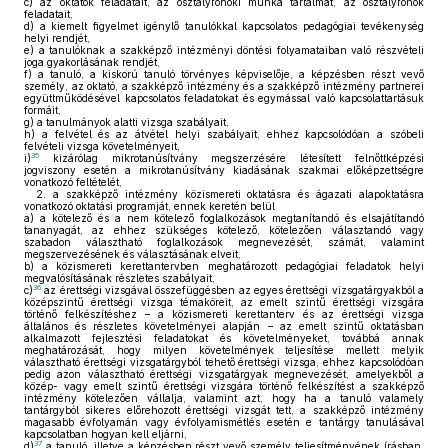
c)
az oktatók feladatait, az osztályfőnöki munka tartalmát, az osztályfőnök
feladatait,
d)
a kiemelt figyelmet igénylő tanulókkal kapcsolatos pedagógiai tevékenység
helyi rendjét,
e)
a tanulóknak a szakképző intézményi döntési folyamataiban való részvételi
joga gyakorlásának rendjét,
f)
a tanuló, a kiskorú tanuló törvényes képviselője, a képzésben részt vevő
személy, az oktató, a szakképző intézmény és a szakképző intézmény partnerei
együttműködésével kapcsolatos feladatokat és egymással való kapcsolattartásuk
formáit,
g)
a tanulmányok alatti vizsga szabályait,
h)
a felvétel és az átvétel helyi szabályait, ehhez kapcsolódóan a szóbeli
felvételi vizsga követelményeit,
35
i)
kizárólag mikrotanúsítvány megszerzésére létesített felnőttképzési
jogviszony esetén a mikrotanúsítvány kiadásának szakmai előképzettségre
vonatkozó feltételét,
2.
a szakképző intézmény közismereti oktatásra és ágazati alapoktatásra
vonatkozó oktatási programját, ennek keretén belül
a)
a kötelező és a nem kötelező foglalkozások megtanítandó és elsajátítandó
tananyagát, az ehhez szükséges kötelező, kötelezően választandó vagy
szabadon választható foglalkozások megnevezését, számát, valamint
megszervezésének és választásának elveit,
b)
a közismereti kerettantervben meghatározott pedagógiai feladatok helyi
megvalósításának részletes szabályait,
36
c)
az érettségi vizsgával összefüggésben az egyes érettségi vizsgatárgyakból a
középszintű érettségi vizsga témaköreit, az emelt szintű érettségi vizsgára
történő felkészítéshez – a közismereti kerettanterv és az érettségi vizsga
általános és részletes követelményei alapján – az emelt szintű oktatásban
alkalmazott fejlesztési feladatokat és követelményeket, továbbá annak
meghatározását, hogy milyen követelmények teljesítése mellett melyik
választható érettségi vizsgatárgyból tehető érettségi vizsga, ehhez kapcsolódóan
pedig azon választható érettségi vizsgatárgyak megnevezését, amelyekből a
közép- vagy emelt szintű érettségi vizsgára történő felkészítést a szakképző
intézmény kötelezően vállalja, valamint azt, hogy ha a tanuló valamely
tantárgyból sikeres előrehozott érettségi vizsgát tett, a szakképző intézmény
magasabb évfolyamán vagy évfolyamismétlés esetén e tantárgy tanulásával
kapcsolatban hogyan kell eljárni,
37
d)
a tanuló, illetve a képzésben részt vevő személy teljesítményének írásban,