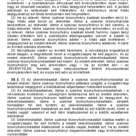
kivételével – a nyomtatványon áthúzással kell érvényteleníteni olyan módon,
hogy az olvasható maradjon, és a hibás bejegyzést helyesbíteni kell. A javítást
aláírással és keltezéssel kell hitelesíteni. Az elektronikus okirat hibás
bejegyzését az azt tároló rendszerben kell helyesbíteni.
(2)
Ha az oklevél, illetve szakmai bizonyítvány kiadását követően derül ki,
hogy hibás adat került az oklevélbe, illetve a szakmai bizonyítványba
bevezetésre, az oklevelet, illetve a szakmai bizonyítványt ki kell cserélni, a
hibás oklevelet, illetve szakmai bizonyítványt meg kell semmisíteni, és erről az
új oklevél, illetve szakmai bizonyítvány kiadását követő harminc napon belül
írásban értesíteni kell a szakképzési államigazgatási szervet. A kiadott új
oklevél, illetve szakmai bizonyítvány adatai – a hibás adat kivételével –
megegyeznek az eredeti oklevél, illetve szakmai bizonyítvány adataival. A csere
az érintett számára díjmentes.
(3)
Névváltozás esetén az érintett kérelmére, a névváltozást engedélyező
okirat alapján, a megváltozott nevet a vizsgatörzslapra be kell jegyezni, és az
eredeti oklevélről, illetve szakmai bizonyítványról oklevélmásodlatot, illetve
szakmai bizonyítványmásodlatot kell kiadni. Az eredeti oklevelet, illetve szakmai
bizonyítványt meg kell semmisíteni vagy – ha az érintett kéri – az
„ÉRVÉNYTELEN” felirattal vagy iratlyukasztóval történő kilyukasztással
érvényteleníteni kell, és vissza kell adni az érintettnek.
38. §
(1)
Az oklevélmásodlat, illetve a szakmai bizonyítványmásodlat az
eredeti oklevél, illetve szakmai bizonyítvány pótlására szolgáló, a vizsgatörzslap
tartalmával megegyező, a kiállításának időpontjában hitelesített közokirat.
(2)
Az oklevélmásodlatnak, illetve a szakmai bizonyítványmásodlatnak – a
névváltozás kivételével – szöveghűen tartalmaznia kell az eredeti oklevélen,
illetve szakmai bizonyítványon található minden adatot és bejegyzést. Az
oklevélmásodlaton, illetve a szakmai bizonyítványmásodlaton záradék
formájában fel kell tüntetni az oklevélmásodlat, illetve a szakmai
bizonyítványmásodlat kiadásának az okát, továbbá az azt kiállító nevét, címét, a
kiadás napját, valamint el kell látni iktatószámmal és a kiállító vezetőjének
aláírásával.
(3)
Oklevélmásodlat, illetve szakmai bizonyítványmásodlat kiadása esetén a
vizsgatörzslapon fel kell tüntetni a kiadott oklevélmásodlat, illetve szakmai
bizonyítványmásodlat iktatószámát, a kiadás napját, továbbá azt, ha az eredeti
oklevelet, illetve szakmai bizonyítványt megsemmisítették vagy érvénytelenné
nyilvánították.