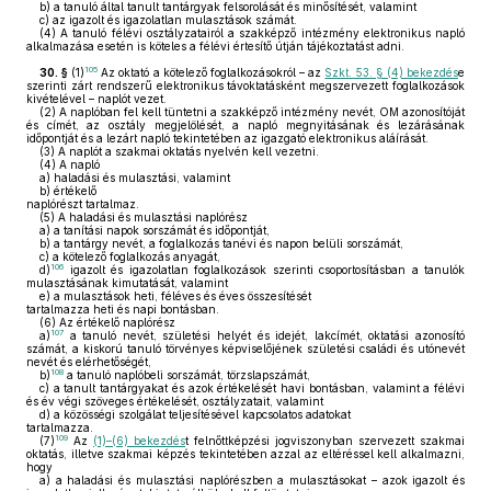
b)
a tanuló által tanult tantárgyak felsorolását és minősítését, valamint
c)
az igazolt és igazolatlan mulasztások számát.
(4)
A tanuló félévi osztályzatairól a szakképző intézmény elektronikus napló
alkalmazása esetén is köteles a félévi értesítő útján tájékoztatást adni.
105
30. §
(1)
Az oktató a kötelező foglalkozásokról – az
Szkt. 53. § (4) bekezdés
e
szerinti zárt rendszerű elektronikus távoktatásként megszervezett foglalkozások
kivételével – naplót vezet.
(2)
A naplóban fel kell tüntetni a szakképző intézmény nevét, OM azonosítóját
és címét, az osztály megjelölését, a napló megnyitásának és lezárásának
időpontját és a lezárt napló tekintetében az igazgató elektronikus aláírását.
(3)
A naplót a szakmai oktatás nyelvén kell vezetni.
(4)
A napló
a)
haladási és mulasztási, valamint
b)
értékelő
naplórészt tartalmaz.
(5)
A haladási és mulasztási naplórész
a)
a tanítási napok sorszámát és időpontját,
b)
a tantárgy nevét, a foglalkozás tanévi és napon belüli sorszámát,
c)
a kötelező foglalkozás anyagát,
106
d)
igazolt és igazolatlan foglalkozások szerinti csoportosításban a tanulók
mulasztásának kimutatását, valamint
e)
a mulasztások heti, féléves és éves összesítését
tartalmazza heti és napi bontásban.
(6)
Az értékelő naplórész
107
a)
a tanuló nevét, születési helyét és idejét, lakcímét, oktatási azonosító
számát, a kiskorú tanuló törvényes képviselőjének születési családi és utónevét
nevét és elérhetőségét,
108
b)
a tanuló naplóbeli sorszámát, törzslapszámát,
c)
a tanult tantárgyakat és azok értékelését havi bontásban, valamint a félévi
és év végi szöveges értékelését, osztályzatait, valamint
d)
a közösségi szolgálat teljesítésével kapcsolatos adatokat
tartalmazza.
109
(7)
Az
(1)–(6) bekezdés
t felnőttképzési jogviszonyban szervezett szakmai
oktatás, illetve szakmai képzés tekintetében azzal az eltéréssel kell alkalmazni,
hogy
a)
a haladási és mulasztási naplórészben a mulasztásokat – azok igazolt és