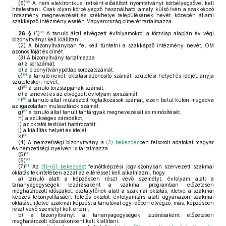
82
(6)
A nem elektronikus iratként előállított nyomtatványt körbélyegzővel kell
hitelesíteni. Csak olyan körbélyegző használható, amely külső ívén a szakképző
intézmény megnevezését és székhelye településének nevét, közepén állami
szakképző intézmény esetén Magyarország címerét tartalmazza.
83
26. §
(1)
A tanuló által elvégzett évfolyamokról a törzslap alapján év végi
bizonyítványt kell kiállítani.
(2)
A bizonyítványban fel kell tüntetni a szakképző intézmény nevét, OM
azonosítóját és címét.
(3)
A bizonyítvány tartalmazza
a)
a sorszámát,
b)
a bizonyítványpótlap sorozatszámát,
84
c)
a tanuló nevét, oktatási azonosító számát, születési helyét és idejét, anyja
születéskori nevét,
85
d)
a tanuló törzslapjának számát,
e)
a tanévet és az elvégzett évfolyam sorszámát,
86
f)
a tanuló által mulasztott foglalkozások számát, ezen belül külön megadva
az igazolatlan mulasztások számát,
87
g)
a tanuló által tanult tantárgyak megnevezését és minősítését,
h)
a szükséges záradékot,
i)
az oktatói testület határozatát,
j)
a kiállítás helyét és idejét,
88
k)
(4)
A nemzetiségi bizonyítvány a
(3) bekezdés
ben felsorolt adatokat magyar
és nemzetiségi nyelven is tartalmazza.
89
(5)
90
(6)
91
(7)
Az
(1)–(6) bekezdés
t felnőttképzési jogviszonyban szervezett szakmai
oktatás tekintetében azzal az eltéréssel kell alkalmazni, hogy
a)
tanuló alatt a képzésben részt vevő személyt, évfolyam alatt a
tananyagegységek lezárásaként a szakmai programban előzetesen
meghatározott időszakot, osztályfőnök alatt a szakmai oktatás, illetve a szakmai
képzés lebonyolításáért felelős oktatót, évfolyamtárs alatt ugyanazon szakmai
oktatást, illetve szakmai képzést a tanulóval egy időben elvégző, más, képzésben
részt vevő személyt kell érteni,
b)
a bizonyítványt a tananyagegységek lezárásaként előzetesen
meghatározott időszakonként kell kiállítani,