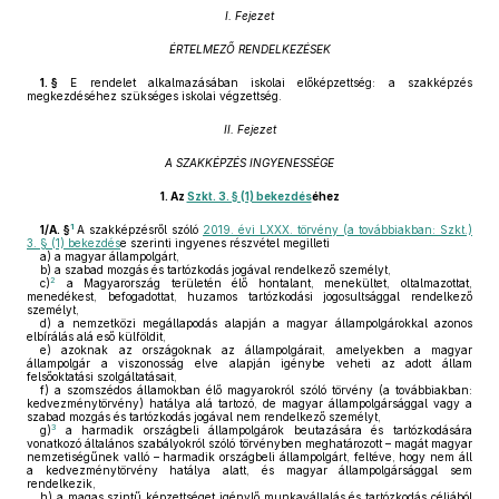
I. Fejezet
ÉRTELMEZŐ RENDELKEZÉSEK
1. §
E rendelet alkalmazásában iskolai előképzettség: a szakképzés
megkezdéséhez szükséges iskolai végzettség.
II. Fejezet
A SZAKKÉPZÉS INGYENESSÉGE
1.
Az
Szkt. 3. § (1) bekezdés
éhez
1
1/A. §
A szakképzésről szóló
2019. évi LXXX. törvény (a továbbiakban: Szkt.)
3. § (1) bekezdés
e szerinti ingyenes részvétel megilleti
a)
a magyar állampolgárt,
b)
a szabad mozgás és tartózkodás jogával rendelkező személyt,
2
c)
a Magyarország területén élő hontalant, menekültet, oltalmazottat,
menedékest, befogadottat, huzamos tartózkodási jogosultsággal rendelkező
személyt,
d)
a nemzetközi megállapodás alapján a magyar állampolgárokkal azonos
elbírálás alá eső külföldit,
e)
azoknak az országoknak az állampolgárait, amelyekben a magyar
állampolgár a viszonosság elve alapján igénybe veheti az adott állam
felsőoktatási szolgáltatásait,
f)
a szomszédos államokban élő magyarokról szóló törvény (a továbbiakban:
kedvezménytörvény) hatálya alá tartozó, de magyar állampolgársággal vagy a
szabad mozgás és tartózkodás jogával nem rendelkező személyt,
3
g)
a harmadik országbeli állampolgárok beutazására és tartózkodására
vonatkozó általános szabályokról szóló törvényben meghatározott – magát magyar
nemzetiségűnek valló – harmadik országbeli állampolgárt, feltéve, hogy nem áll
a kedvezménytörvény hatálya alatt, és magyar állampolgársággal sem
rendelkezik,
h)
a magas szintű képzettséget igénylő munkavállalás és tartózkodás céljából