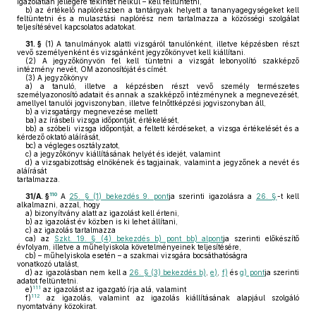
igazolatlan jellegére tekintet nélkül – kell feltüntetni,
b)
az értékelő naplórészben a tantárgyak helyett a tananyagegységeket kell
feltüntetni és a mulasztási naplórész nem tartalmazza a közösségi szolgálat
teljesítésével kapcsolatos adatokat.
31. §
(1)
A tanulmányok alatti vizsgáról tanulónként, illetve képzésben részt
vevő személyenként és vizsgánként jegyzőkönyvet kell kiállítani.
(2)
A jegyzőkönyvön fel kell tüntetni a vizsgát lebonyolító szakképző
intézmény nevét, OM azonosítóját és címét.
(3)
A jegyzőkönyv
a)
a tanuló, illetve a képzésben részt vevő személy természetes
személyazonosító adatait és annak a szakképző intézménynek a megnevezését,
amellyel tanulói jogviszonyban, illetve felnőttképzési jogviszonyban áll,
b)
a vizsgatárgy megnevezése mellett
ba)
az írásbeli vizsga időpontját, értékelését,
bb)
a szóbeli vizsga időpontját, a feltett kérdéseket, a vizsga értékelését és a
kérdező oktató aláírását,
bc)
a végleges osztályzatot,
c)
a jegyzőkönyv kiállításának helyét és idejét, valamint
d)
a vizsgabizottság elnökének és tagjainak, valamint a jegyzőnek a nevét és
aláírását
tartalmazza.
110
31/A. §
A
25. § (1) bekezdés 9. pont
ja szerinti igazolásra a
26. §
-t kell
alkalmazni, azzal, hogy
a)
bizonyítvány alatt az igazolást kell érteni,
b)
az igazolást év közben is ki lehet állítani,
c)
az igazolás tartalmazza
ca)
az
Szkt. 19. § (4) bekezdés b) pont bb) alpont
ja szerinti előkészítő
évfolyam, illetve a műhelyiskola követelményeinek teljesítésére,
cb)
– műhelyiskola esetén – a szakmai vizsgára bocsáthatóságra
vonatkozó utalást,
d)
az igazolásban nem kell a
26. § (3) bekezdés b)
,
e)
,
f)
és
g) pont
ja szerinti
adatot feltüntetni.
111
e)
az igazolást az igazgató írja alá, valamint
112
f)
az igazolás, valamint az igazolás kiállításának alapjául szolgáló
nyomtatvány közokirat.