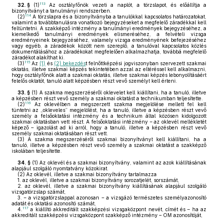
113
32. §
(1)
Az osztályfőnök vezeti a naplót, a törzslapot, és előállítja a
bizonyítványt a tanulmányi rendszerben.
114
(2)
A törzslapra és a bizonyítványba a tanulókkal kapcsolatos határozatokat,
valamint a továbbtanulásra vonatkozó bejegyzéseket a megfelelő záradékkal kell
feltüntetni. A szakképző intézmény a tanulmányi eredmények bejegyzéséhez, a
kiemelkedő tanulmányi eredmények elismeréséhez, a felvételi vizsga
eredményeinek bejegyzéséhez, valamely vizsga eredményének befejezéséhez
vagy egyéb, a záradékok között nem szereplő, a tanulóval kapcsolatos közlés
dokumentálásához a záradékokat megfelelően alkalmazhatja, továbbá megfelelő
záradékot alakíthat ki.
115
(3)
Az
(1)
és
(2) bekezdés
t felnőttképzési jogviszonyban szervezett szakmai
oktatás, illetve szakmai képzés tekintetében azzal az eltéréssel kell alkalmazni,
hogy osztályfőnök alatt a szakmai oktatás, illetve szakmai képzés lebonyolításáért
felelős oktatót, tanuló alatt képzésben részt vevő személyt kell érteni.
33. §
(1)
A szakma megszerzéséről oklevelet kell kiállítani, ha a tanuló, illetve
a képzésben részt vevő személy a szakmai oktatást a technikumban teljesítette.
116
(2)
Az oklevélben a megszerzett szakma megjelölése mellett fel kell
tüntetni az „okleveles” megjelölést, ha a tanuló, illetve a képzésben részt vevő
személy a felsőoktatási intézmény és a technikum által közösen kidolgozott
szakmai oktatásban vett részt. A felsőoktatási intézmény – az oklevél mellékletét
képező – igazolást ad ki arról, hogy a tanuló, illetve a képzésben részt vevő
személy szakmai oktatásában részt vett.
(3)
A szakma megszerzéséről szakmai bizonyítványt kell kiállítani, ha a
tanuló, illetve a képzésben részt vevő személy a szakmai oktatást a szakképző
iskolában teljesítette.
34. §
(1)
Az oklevél és a szakmai bizonyítvány, valamint az azok kiállításának
alapjául szolgáló nyomtatvány közokirat.
(2)
Az oklevél, illetve a szakmai bizonyítvány tartalmazza
1.
az oklevél, illetve a szakmai bizonyítvány sorozatjelét, sorszámát,
2.
az oklevél, illetve a szakmai bizonyítvány kiállításának alapjául szolgáló
vizsgatörzslap számát,
3.
– a vizsgatörzslappal azonosan – a vizsgázó természetes személyazonosító
adatát és oktatási azonosító számát,
117
4.
a kiállító akkreditált szakképzési vizsgaközpont nevét, címét és – ha az
akkreditált szakképzési vizsgaközpont szakképző intézmény – OM azonosítóját,