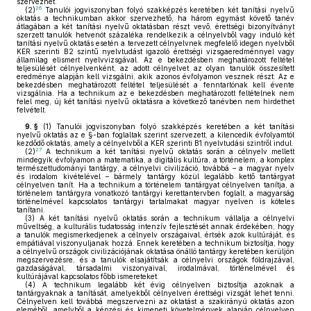
szervezhet.
26
(2)
Tanulói jogviszonyban folyó szakképzés keretében két tanítási nyelvű
oktatás a technikumban akkor szervezhető, ha három egymást követő tanév
átlagában a két tanítási nyelvű oktatásban részt vevő, érettségi bizonyítványt
szerzett tanulók hetvenöt százaléka rendelkezik a célnyelvből vagy induló két
tanítási nyelvű oktatás esetén a tervezett célnyelvnek megfelelő idegen nyelvből
KER szerinti B2 szintű nyelvtudást igazoló érettségi vizsgaeredménnyel vagy
államilag elismert nyelvvizsgával. Az e bekezdésben meghatározott feltétel
teljesülését célnyelvenként, az adott célnyelvet az olyan tanulók összesített
eredménye alapján kell vizsgálni, akik azonos évfolyamon vesznek részt. Az e
bekezdésben meghatározott feltétel teljesülését a fenntartónak kell évente
vizsgálnia. Ha a technikum az e bekezdésben meghatározott feltételnek nem
felel meg, új két tanítási nyelvű oktatásra a következő tanévben nem hirdethet
felvételt.
9. §
(1)
Tanulói jogviszonyban folyó szakképzés keretében a két tanítási
nyelvű oktatás az e §-ban foglaltak szerint szervezett, a kilencedik évfolyamtól
kezdődő oktatás, amely a célnyelvből a KER szerinti B1 nyelvtudási szintről indul.
27
(2)
A technikum a két tanítási nyelvű oktatás során a célnyelv mellett
mindegyik évfolyamon a matematika, a digitális kultúra, a történelem, a komplex
természettudományi tantárgy, a célnyelvi civilizáció, továbbá – a magyar nyelv
és irodalom kivételével – bármely tantárgy közül legalább kettő tantárgyat
célnyelven tanít. Ha a technikum a történelem tantárgyat célnyelven tanítja, a
történelem tantárgyra vonatkozó tantárgyi kerettantervben foglalt, a magyarság
történelmével kapcsolatos tantárgyi tartalmakat magyar nyelven is köteles
tanítani.
(3)
A két tanítási nyelvű oktatás során a technikum vállalja a célnyelvi
műveltség, a kulturális tudatosság intenzív fejlesztését annak érdekében, hogy
a tanulók megismerkedjenek a célnyelv országaival, értsék azok kultúráját, és
empátiával viszonyuljanak hozzá. Ennek keretében a technikum biztosítja, hogy
a célnyelvű országok civilizációjának oktatása önálló tantárgy keretében kerüljön
megszervezésre, és a tanulók elsajátítsák a célnyelvi országok földrajzával,
gazdaságával, társadalmi viszonyaival, irodalmával, történelmével és
kultúrájával kapcsolatos főbb ismereteket.
(4)
A technikum legalább két évig célnyelven biztosítja azoknak a
tantárgyaknak a tanítását, amelyekből célnyelven érettségi vizsgát lehet tenni.
Célnyelven kell továbbá megszervezni az oktatást a szakirányú oktatás azon
eleméből, amelyből a képzési és kimeneti követelmények alapján célnyelven