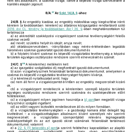
nem kell alkalmazni, a szakmai vizsga, illetve a képesítő vizsga szervezésére a
kijelölés alapján jogosult.
67
8/A.
Az
Szkt. 14/A. §
-ához
24/B. §
Az engedély kiadása, az engedély módosítása vagy kiegészítése iránti
kérelem (a továbbiakban: kérelem) az általános közigazgatási rendtartásról szóló
2016. évi CL. törvény (a továbbiakban: Ákr.) 36. §
-ában meghatározottakon túl
tartalmazza
a)
az akkreditált szakképzési vizsgaközpont szakmai tevékenységéért felelős
szakmai vezető
aa)
nevét, születési helyét és idejét, anyja nevét,
ab)
oktatásszervezésben, -irányításban vagy mérés-értékelésben legalább
hároméves szakmai gyakorlatot igazoló dokumentumot és
b)
a folytatni kívánt szakmai és képesítő vizsgáztatási tevékenység a képzési
területek egységes osztályozási rendszere szerinti elnevezését és számát.
68
24/C. §
A kérelemhez mellékelni kell
a)
az igazgatási szolgáltatási díj megfizetését igazoló dokumentumot,
b)
azon vizsgahelyszínek felsorolását tartalmazó dokumentumot, amelyeken a
szakmai és képesítő vizsgáztatási tevékenységet folytatni kívánja,
c)
a kérelmező nyilatkozatait arról, hogy
ca)
nem áll fenn a vizsgaközpontot érintően az engedély megszerzését kizáró
ok,
cb)
a vizsgaközpont rendelkezik a kérelemben szereplő képzési területek
egységes osztályozási rendszere szerinti szakmára és szakképesítésre előírt
feltételekkel,
cc)
a vizsgaközpont milyen jogcímen használja a
b) pont
ban megjelölt vizsga
helyszínéül szolgáló ingatlant,
cd)
az előírt vagyoni biztosíték rendelkezésre áll és milyen formában,
d)
a vizsgáztatási tevékenységben – a gazdasági kamara által delegált tag
kivételével – a vizsgabizottságban alkalmazni kívánt személyek név szerinti
megnevezését, a vizsgáztatás szempontjából releváns legmagasabb
szakképzettségét és az azt igazoló okirat számának felsorolását tartalmazó
dokumentumot, valamint
e)
a
22. § (1) bekezdés a) pont
ja szerinti feltételhez kapcsolódóan az alapítói
jogok gyakorlójának nyilatkozatát arról, hogy olyan együttműködési