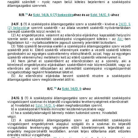
napjától számított – nyolc napon belül köteles bejelenteni a szakképzési
államigazgatási szervnek.
72
8/B.
Az
Szkt. 14/A. § (7) bekezdés
éhez és az
Szkt. 14/C. §
-ához
24/F. §
(1)
A szakképzési államigazgatási szerv a szakértőt – kivéve a
24/D. §
(2) bekezdés
e szerinti szakértőt – az általa vezetett szakértői nyilvántartásban
szereplő szakértők közül rendeli ki.
(2)
Az engedélyezési, valamint az ellenőrzési eljáráshoz kapcsolódó helyszíni
szemle során az akkreditált szakképzési vizsgaközpont köteles – az
Ákr.
-ben
foglaltakon túl – nyilatkozattételre jogosult személy jelenlétét biztosítani.
(3)
Több szakértő bevonása esetén a szakképzési államigazgatási szerv vezető
szakértőt jelöl ki. Eltérő szakértői vélemények esetén a vezető szakértő köteles
gondoskodni az egységes szakvélemény elkészítéséről, azzal, hogy az egységes
szakértői véleményhez mellékelni kell az eltérő szakértői véleményeket is.
(4)
Nem járhat el szakértőként az ellenőrzésben az a személy, aki a
kérelmező engedélyezési eljárásában szakértőként már közreműködött, vagy az
ellenőrzés alá vont időszakban az akkreditált szakképzési vizsgaközpontnál
vizsgabizottsági tagként feladatokat látott el.
(5)
Az ellenőrzési eljárásba bevont szakértő részére a szakképzési
államigazgatási szerv megbízólevelet állít ki.
73
8/C.
Az
Szkt. 14/D. §
-ához
24/G. §
(1)
A szakképzési államigazgatási szerv az akkreditált szakképzési
vizsgaközpont szakmai és képesítő vizsgáztatási tevékenységének ellenőrzését
a)
hivatalból az
Szkt. 14/D. §
-ában meghatározottak szerint,
b)
a szakképzésért felelős miniszter kezdeményezésére vagy
c)
ha a szabálytalanságról bármely módon tudomást szerez, hivatalból
végzi.
(2)
A szakképzési államigazgatási szerv az akkreditált szakképzési
vizsgaközpont engedélyének alapjául szolgáló és a szakmai és képesítő
vizsgáztatási tevékenység végzésére előírt követelmények teljesítését az
engedély megszerzésétől kezdődően, annak teljes időtartama alatt, előzetes
értesítés nélkül vizsgálhatja.