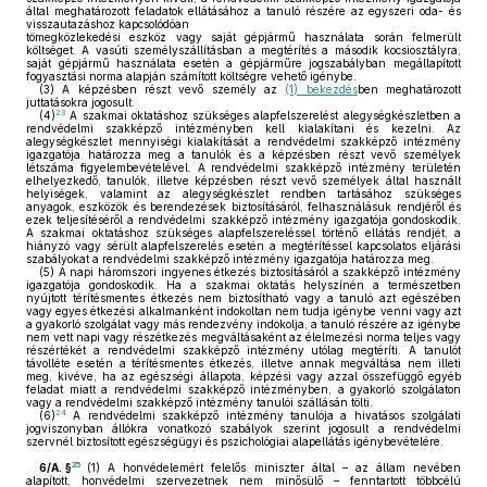
által meghatározott feladatok ellátásához a tanuló részére az egyszeri oda- és
visszautazáshoz kapcsolódóan
tömegközlekedési eszköz vagy saját gépjármű használata során felmerült
költséget. A vasúti személyszállításban a megtérítés a második kocsiosztályra,
saját gépjármű használata esetén a gépjárműre jogszabályban megállapított
fogyasztási norma alapján számított költségre vehető igénybe.
(3)
A képzésben részt vevő személy az
(1) bekezdés
ben meghatározott
juttatásokra jogosult.
23
(4)
A szakmai oktatáshoz szükséges alapfelszerelést alegységkészletben a
rendvédelmi szakképző intézményben kell kialakítani és kezelni. Az
alegységkészlet mennyiségi kialakítását a rendvédelmi szakképző intézmény
igazgatója határozza meg a tanulók és a képzésben részt vevő személyek
létszáma figyelembevételével. A rendvédelmi szakképző intézmény területén
elhelyezkedő, tanulók, illetve képzésben részt vevő személyek által használt
helyiségek, valamint az alegységkészlet rendben tartásához szükséges
anyagok, eszközök és berendezések biztosításáról, felhasználásuk rendjéről és
ezek teljesítéséről a rendvédelmi szakképző intézmény igazgatója gondoskodik.
A szakmai oktatáshoz szükséges alapfelszereléssel történő ellátás rendjét, a
hiányzó vagy sérült alapfelszerelés esetén a megtérítéssel kapcsolatos eljárási
szabályokat a rendvédelmi szakképző intézmény igazgatója határozza meg.
(5)
A napi háromszori ingyenes étkezés biztosításáról a szakképző intézmény
igazgatója gondoskodik. Ha a szakmai oktatás helyszínén a természetben
nyújtott térítésmentes étkezés nem biztosítható vagy a tanuló azt egészében
vagy egyes étkezési alkalmanként indokoltan nem tudja igénybe venni vagy azt
a gyakorló szolgálat vagy más rendezvény indokolja, a tanuló részére az igénybe
nem vett napi vagy részétkezés megváltásaként az élelmezési norma teljes vagy
részértékét a rendvédelmi szakképző intézmény utólag megtéríti. A tanulót
távolléte esetén a térítésmentes étkezés, illetve annak megváltása nem illeti
meg, kivéve, ha az egészségi állapota, képzési vagy azzal összefüggő egyéb
feladat miatt a rendvédelmi szakképző intézményben, a gyakorló szolgálaton
vagy a rendvédelmi szakképző intézmény tanulói szállásán tölti.
24
(6)
A rendvédelmi szakképző intézmény tanulója a hivatásos szolgálati
jogviszonyban állókra vonatkozó szabályok szerint jogosult a rendvédelmi
szervnél biztosított egészségügyi és pszichológiai alapellátás igénybevételére.
25
6/A. §
(1)
A honvédelemért felelős miniszter által – az állam nevében
alapított, honvédelmi szervezetnek nem minősülő – fenntartott többcélú