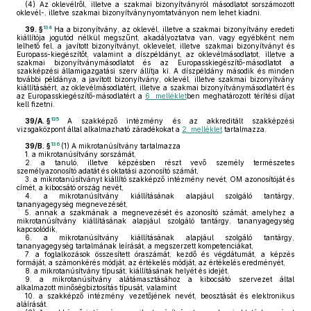
(4)
Az oklevélről, illetve a szakmai bizonyítványról másodlatot sorszámozott
oklevél-, illetve szakmai bizonyítványnyomtatványon nem lehet kiadni.
134
39. §
Ha a bizonyítvány, az oklevél, illetve a szakmai bizonyítvány eredeti
kiállítója jogutód nélkül megszűnt, akadályoztatva van, vagy egyébként nem
lelhető fel, a javított bizonyítványt, oklevelet, illetve szakmai bizonyítványt és
Europass-kiegészítőt, valamint a díszpéldányt, az oklevélmásodlatot, illetve a
szakmai bizonyítványmásodlatot és az Europasskiegészítő-másodlatot a
szakképzési államigazgatási szerv állítja ki. A díszpéldány második és minden
további példánya, a javított bizonyítvány, oklevél, illetve szakmai bizonyítvány
kiállításáért, az oklevélmásodlatért, illetve a szakmai bizonyítványmásodlatért és
az Europasskiegészítő-másodlatért a
6. melléklet
ben meghatározott térítési díjat
kell fizetni.
135
39/A. §
A szakképző intézmény és az akkreditált szakképzési
vizsgaközpont által alkalmazható záradékokat a
2. melléklet
tartalmazza.
136
39/B. §
(1)
A mikrotanúsítvány tartalmazza
1.
a mikrotanúsítvány sorszámát,
2.
a tanuló, illetve képzésben részt vevő személy természetes
személyazonosító adatát és oktatási azonosító számát,
3.
a mikrotanúsítványt kiállító szakképző intézmény nevét, OM azonosítóját és
címét, a kibocsátó ország nevét,
4.
a mikrotanúsítvány kiállításának alapjául szolgáló tantárgy,
tananyagegység megnevezését,
5.
annak a szakmának a megnevezését és azonosító számát, amelyhez a
mikrotanúsítvány kiállításának alapjául szolgáló tantárgy, tananyagegység
kapcsolódik,
6.
a mikrotanúsítvány kiállításának alapjául szolgáló tantárgy,
tananyagegység tartalmának leírását, a megszerzett kompetenciákat,
7.
a foglalkozások összesített óraszámát, kezdő és végdátumát, a képzés
formáját, a számonkérés módját, az értékelés módját, az értékelés eredményét,
8.
a mikrotanúsítvány típusát, kiállításának helyét és idejét,
9.
a mikrotanúsítvány alátámasztásához a kibocsátó szervezet által
alkalmazott minőségbiztosítás típusát, valamint
10.
a szakképző intézmény vezetőjének nevét, beosztását és elektronikus
aláírását.