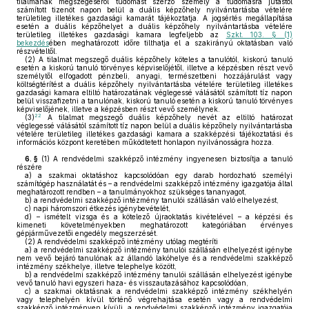
tilalmának megszegéséről tudomást szerző személy a tudomásra jutástól
számított tizenöt napon belül a duális képzőhely nyilvántartásba vételére
területileg illetékes gazdasági kamarát tájékoztatja. A jogsértés megállapítása
esetén a duális képzőhelyet a duális képzőhely nyilvántartásba vételére
területileg illetékes gazdasági kamara legfeljebb az
Szkt. 103. § (1)
bekezdés
ében meghatározott időre tilthatja el a szakirányú oktatásban való
részvételtől.
(2)
A tilalmat megszegő duális képzőhely köteles a tanulótól, kiskorú tanuló
esetén a kiskorú tanuló törvényes képviselőjétől, illetve a képzésben részt vevő
személytől elfogadott pénzbeli, anyagi, természetbeni hozzájárulást vagy
költségtérítést a duális képzőhely nyilvántartásba vételére területileg illetékes
gazdasági kamara eltiltó határozatának véglegessé válásától számított tíz napon
belül visszafizetni a tanulónak, kiskorú tanuló esetén a kiskorú tanuló törvényes
képviselőjének, illetve a képzésben részt vevő személynek.
22
(3)
A tilalmat megszegő duális képzőhely nevét az eltiltó határozat
véglegessé válásától számított tíz napon belül a duális képzőhely nyilvántartásba
vételére területileg illetékes gazdasági kamara a szakképzési tájékoztatási és
információs központ keretében működtetett honlapon nyilvánosságra hozza.
6. §
(1)
A rendvédelmi szakképző intézmény ingyenesen biztosítja a tanuló
részére
a)
a szakmai oktatáshoz kapcsolódóan egy darab hordozható személyi
számítógép használatát és – a rendvédelmi szakképző intézmény igazgatója által
meghatározott rendben – a tanulmányokhoz szükséges tananyagot,
b)
a rendvédelmi szakképző intézmény tanulói szállásán való elhelyezést,
c)
napi háromszori étkezés igénybevételét,
d)
– ismételt vizsga és a kötelező újraoktatás kivételével – a képzési és
kimeneti követelményekben meghatározott kategóriában érvényes
gépjárművezetői engedély megszerzését.
(2)
A rendvédelmi szakképző intézmény utólag megtéríti
a)
a rendvédelmi szakképző intézmény tanulói szállásán elhelyezést igénybe
nem vevő bejáró tanulónak az állandó lakóhelye és a rendvédelmi szakképző
intézmény székhelye, illetve telephelye között,
b)
a rendvédelmi szakképző intézmény tanulói szállásán elhelyezést igénybe
vevő tanuló havi egyszeri haza- és visszautazásához kapcsolódóan,
c)
a szakmai oktatásnak a rendvédelmi szakképző intézmény székhelyén
vagy telephelyén kívül történő végrehajtása esetén vagy a rendvédelmi
szakképző intézményen kívüli, a rendvédelmi szakképző intézmény igazgatója