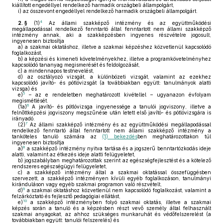
kiállított engedéllyel rendelkező harmadik országbeli állampolgárt,
i)
az összevont engedéllyel rendelkező harmadik országbeli állampolgárt.
4
2. §
(1)
Az állami szakképző intézmény és az együttműködési
megállapodással rendelkező fenntartó által fenntartott nem állami szakképző
intézmény annak, aki a szakképzésben ingyenes részvételre jogosult,
ingyenesen biztosítja
a)
a szakmai oktatáshoz, illetve a szakmai képzéshez közvetlenül kapcsolódó
foglalkozást,
b)
a képzési és kimeneti követelményekhez, illetve a programkövetelményhez
kapcsolódó tananyag megismerését és feldolgozását,
c)
a mindennapos testnevelést,
d)
az osztályozó vizsgát, a különbözeti vizsgát, valamint az ezekhez
kapcsolódó javító- és pótlóvizsgát (a továbbiakban együtt: tanulmányok alatti
vizsga) és
5
e)
– az e rendeletben meghatározott kivétellel – ugyanazon évfolyam
megismétlését.
6
(1a)
A javító- és pótlóvizsga ingyenessége a tanulói jogviszony, illetve a
felnőttképzési jogviszony megszűnése után letett első javító- és pótlóvizsgára is
irányadó.
7
(2)
Az állami szakképző intézmény és az együttműködési megállapodással
rendelkező fenntartó által fenntartott nem állami szakképző intézmény a
tanköteles tanuló számára az
(1) bekezdés
ben meghatározottakon túl
ingyenesen biztosítja
8
a)
a szakképző intézmény nyitva tartása és a jogszerű benntartózkodás ideje
alatti, valamint az étkezés ideje alatti felügyeletet,
b)
jogszabályban meghatározottak szerint az egészségfejlesztést és a kötelező
rendszeres egészségügyi felügyeletet,
c)
a szakképző intézmény által a szakmai oktatással összefüggésben
szervezett, a szakképző intézményen kívüli egyéb foglalkozáson, tanulmányi
kiránduláson vagy egyéb szakmai programon való részvételt,
9
d)
a szakmai oktatáshoz közvetlenül nem kapcsolódó foglalkozást, valamint a
felzárkóztató és fejlesztő pedagógiai ellátást,
10
e)
a szakképző intézményben folyó szakmai oktatás, illetve a szakmai
képzés során a tanuló és a képzésben részt vevő személy által felhasznált
szakmai anyagokat, az ahhoz szükséges munkaruhát és védőfelszerelést (a
továbbiakban együtt: tanulói felszerelés) és