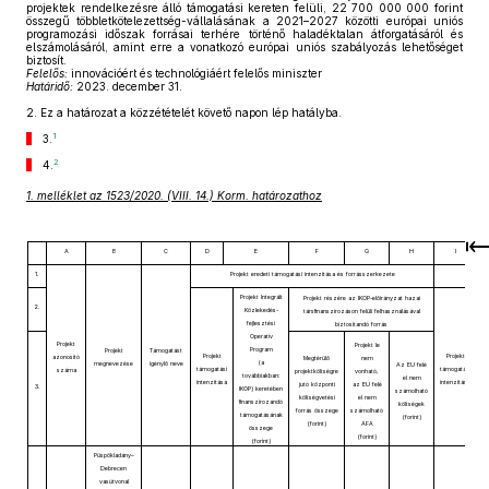
projektek rendelkezésre álló támogatási kereten felüli, 22 700 000 000 forint
összegű többletkötelezettség-vállalásának a 2021–2027 közötti európai uniós
programozási időszak forrásai terhére történő haladéktalan átforgatásáról és
elszámolásáról, amint erre a vonatkozó európai uniós szabályozás lehetőséget
biztosít.
Felelős:
innovációért és technológiáért felelős miniszter
Határidő:
2023. december 31.
2.
Ez a határozat a közzétételét követő napon lép hatályba.
1
3.
2
4.
1. melléklet az 1523/2020. (VIII. 14.) Korm. határozathoz
A
B
C
D
E
F
G
H
I
1.
Projekt eredeti támogatási intenzitása és forrásszerkezete
Projekt Integrált
Projekt részére az IKOP-előirányzat hazai
2.
Közlekedés-
társfinanszírozáson felüli felhasználásával
fejlesztési
biztosítandó forrás
Operatív
Projekt
Projekt le
Program
Projekt
Támogatást
Projekt
Projekt
azonosító
Megtérülő
nem
(a
fi
megnevezése
igénylő neve
Az EU felé
támogatási
támogatási
száma
projektköltségre
vonható,
továbbiakban:
t
el nem
intenzitása
intenzitása
jutó központi
az EU felé
3.
IKOP) keretében
számolható
költségvetési
el nem
finanszírozandó
költségek
forrás összege
számolható
támogatásának
(forint)
(forint)
ÁFA
összege
(forint)
(forint)
Püspökladány–
Debrecen
vasútvonal