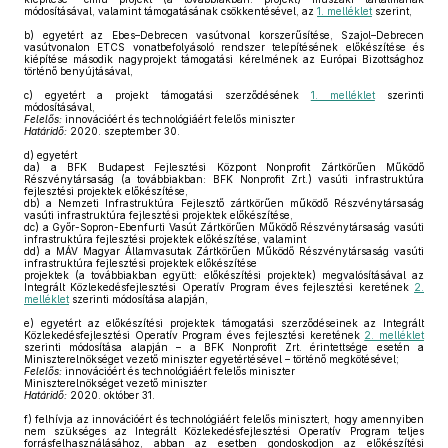
módosításával, valamint támogatásának csökkentésével, az
1. melléklet
szerint,
b)
egyetért az Ebes–Debrecen vasútvonal korszerűsítése, Szajol–Debrecen
vasútvonalon ETCS vonatbefolyásoló rendszer telepítésének előkészítése és
kiépítése második nagyprojekt támogatási kérelmének az Európai Bizottsághoz
történő benyújtásával,
c)
egyetért a projekt támogatási szerződésének
1. melléklet
szerinti
módosításával,
Felelős:
innovációért és technológiáért felelős miniszter
Határidő:
2020. szeptember 30.
d)
egyetért
da)
a BFK Budapest Fejlesztési Központ Nonprofit Zártkörűen Működő
Részvénytársaság (a továbbiakban: BFK Nonprofit Zrt.) vasúti infrastruktúra
fejlesztési projektek előkészítése,
db)
a Nemzeti Infrastruktúra Fejlesztő zártkörűen működő Részvénytársaság
vasúti infrastruktúra fejlesztési projektek előkészítése,
dc)
a Győr-Sopron-Ebenfurti Vasút Zártkörűen Működő Részvénytársaság vasúti
infrastruktúra fejlesztési projektek előkészítése, valamint
dd)
a MÁV Magyar Államvasutak Zártkörűen Működő Részvénytársaság vasúti
infrastruktúra fejlesztési projektek előkészítése
projektek (a továbbiakban együtt: előkészítési projektek) megvalósításával az
Integrált Közlekedésfejlesztési Operatív Program éves fejlesztési keretének
2.
melléklet
szerinti módosítása alapján,
e)
egyetért az előkészítési projektek támogatási szerződéseinek az Integrált
Közlekedésfejlesztési Operatív Program éves fejlesztési keretének
2. melléklet
szerinti módosítása alapján – a BFK Nonprofit Zrt. érintettsége esetén a
Miniszterelnökséget vezető miniszter egyetértésével – történő megkötésével;
Felelős:
innovációért és technológiáért felelős miniszter
Miniszterelnökséget vezető miniszter
Határidő:
2020. október 31.
f)
felhívja az innovációért és technológiáért felelős minisztert, hogy amennyiben
nem szükséges az Integrált Közlekedésfejlesztési Operatív Program teljes
forrásfelhasználásához, abban az esetben gondoskodjon az előkészítési