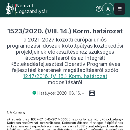
Nemzeti
Jogszabálytár
1523/2020. (VIII. 14.) Korm. határozat
a 2021–2027 közötti európai uniós
programozási időszak kötöttpályás közlekedési
projektjeinek előkészítéséhez szükséges
átcsoportosításról és az Integrált
Közlekedésfejlesztési Operatív Program éves
fejlesztési keretének megállapításáról szóló
1247/2016. (V. 18.) Korm. határozat
módosításáról
Hatályos: 2020. 08. 16. –
1.
A Kormány
a)
egyetért az IKOP-2.1.0-15-2017-00036 azonosító számú, „Püspökladány–
Debrecen vasútvonal korszerűsítése, Debrecen állomás részleges átépítésének
előkészítése és Szajol–Debrecen vasútvonalon ETCS2 vonatbefolyásoló rendszer
kiépítése” című projekt (a továbbiakban: projekt) műszaki tartalmának