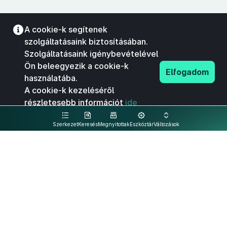
A cookie-k segítenek
szolgáltatásaink biztosításában.
Szolgáltatásaink igénybevételével
Ön beleegyezik a cookie-k
Elfogadom
használatába.
A cookie-k kezeléséről
részletesebb információt
ide
kattintva olvashat.
Szerkezet
Keresés
Megnyitottak
Eszköztár
Változások