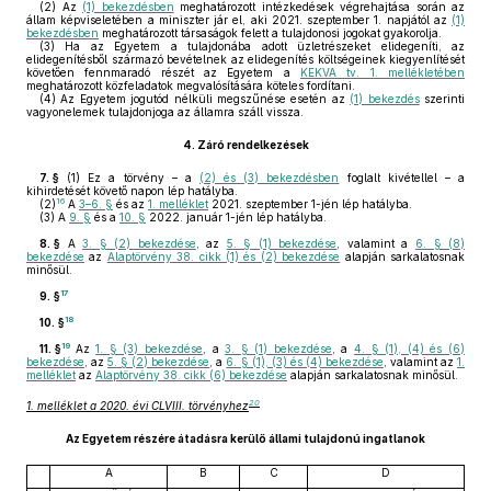
(2)
Az
(1) bekezdésben
meghatározott intézkedések végrehajtása során az
állam képviseletében a miniszter jár el, aki 2021. szeptember 1. napjától az
(1)
bekezdésben
meghatározott társaságok felett a tulajdonosi jogokat gyakorolja.
(3)
Ha az Egyetem a tulajdonába adott üzletrészeket elidegeníti, az
elidegenítésből származó bevételnek az elidegenítés költségeinek kiegyenlítését
követően fennmaradó részét az Egyetem a
KEKVA tv. 1. mellékletében
meghatározott közfeladatok megvalósítására köteles fordítani.
(4)
Az Egyetem jogutód nélküli megszűnése esetén az
(1) bekezdés
szerinti
vagyonelemek tulajdonjoga az államra száll vissza.
4.
Záró rendelkezések
7. §
(1)
Ez a törvény – a
(2) és (3) bekezdésben
foglalt kivétellel – a
kihirdetését követő napon lép hatályba.
16
(2)
A
3–6. §
és az
1. melléklet
2021. szeptember 1-jén lép hatályba.
(3)
A
9. §
és a
10. §
2022. január 1-jén lép hatályba.
8. §
A
3. § (2) bekezdése
, az
5. § (1) bekezdése
, valamint a
6. § (8)
bekezdése
az
Alaptörvény 38. cikk (1) és (2) bekezdése
alapján sarkalatosnak
minősül.
17
9. §
18
10. §
19
11. §
Az
1. § (3) bekezdése
, a
3. § (1) bekezdése
, a
4. § (1), (4) és (6)
bekezdése
, az
5. § (2) bekezdése
, a
6. § (1), (3) és (4) bekezdése
, valamint az
1.
melléklet
az
Alaptörvény 38. cikk (6) bekezdése
alapján sarkalatosnak minősül.
20
1. melléklet a 2020. évi CLVIII. törvényhez
Az Egyetem részére átadásra kerülő állami tulajdonú ingatlanok
A
B
C
D