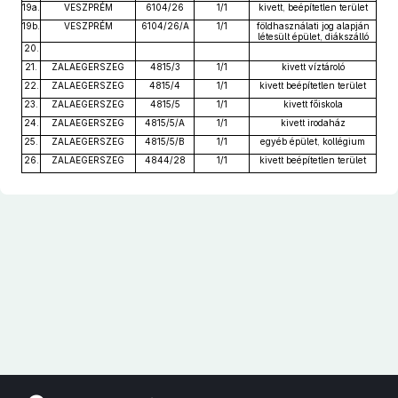
19a.
VESZPRÉM
6104/26
1/1
kivett, beépítetlen terület
19b.
VESZPRÉM
6104/26/A
1/1
földhasználati jog alapján
létesült épület, diákszálló
20.
21.
ZALAEGERSZEG
4815/3
1/1
kivett víztároló
22.
ZALAEGERSZEG
4815/4
1/1
kivett beépítetlen terület
23.
ZALAEGERSZEG
4815/5
1/1
kivett főiskola
24.
ZALAEGERSZEG
4815/5/A
1/1
kivett irodaház
25.
ZALAEGERSZEG
4815/5/B
1/1
egyéb épület, kollégium
26.
ZALAEGERSZEG
4844/28
1/1
kivett beépítetlen terület