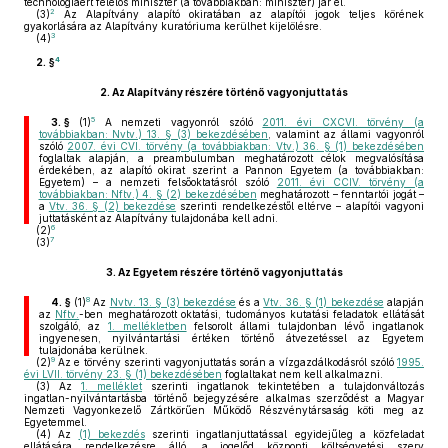
technológiáért felelős miniszter (a továbbiakban: miniszter) jár el.
2
(3)
Az Alapítvány alapító okiratában az alapítói jogok teljes körének
gyakorlására az Alapítvány kuratóriuma kerülhet kijelölésre.
3
(4)
4
2. §
2.
Az Alapítvány részére történő vagyonjuttatás
5
3. §
(1)
A nemzeti vagyonról szóló
2011. évi CXCVI. törvény (a
továbbiakban: Nvtv.) 13. § (3) bekezdésében
, valamint az állami vagyonról
szóló
2007. évi CVI. törvény (a továbbiakban: Vtv.) 36. § (1) bekezdésében
foglaltak alapján, a preambulumban meghatározott célok megvalósítása
érdekében, az alapító okirat szerint a Pannon Egyetem (a továbbiakban:
Egyetem) – a nemzeti felsőoktatásról szóló
2011. évi CCIV. törvény (a
továbbiakban: Nftv.) 4. § (2) bekezdésében
meghatározott – fenntartói jogát –
a
Vtv. 36. § (2) bekezdése
szerinti rendelkezéstől eltérve – alapítói vagyoni
juttatásként az Alapítvány tulajdonába kell adni.
6
(2)
7
(3)
3.
Az Egyetem részére történő vagyonjuttatás
8
4. §
(1)
Az
Nvtv. 13. § (3) bekezdése
és a
Vtv. 36. § (1) bekezdése
alapján
az
Nftv.
-ben meghatározott oktatási, tudományos kutatási feladatok ellátását
szolgáló, az
1. mellékletben
felsorolt állami tulajdonban lévő ingatlanok
ingyenesen, nyilvántartási értéken történő átvezetéssel az Egyetem
tulajdonába kerülnek.
9
(2)
Az e törvény szerinti vagyonjuttatás során a vízgazdálkodásról szóló
1995.
évi LVII. törvény 23. § (1) bekezdésében
foglaltakat nem kell alkalmazni.
(3)
Az
1. melléklet
szerinti ingatlanok tekintetében a tulajdonváltozás
ingatlan-nyilvántartásba történő bejegyzésére alkalmas szerződést a Magyar
Nemzeti Vagyonkezelő Zártkörűen Működő Részvénytársaság köti meg az
Egyetemmel.
(4)
Az
(1) bekezdés
szerinti ingatlanjuttatással egyidejűleg a közfeladat
ellátására rendelkezésre álló, a jogelőd központi költségvetési szerv