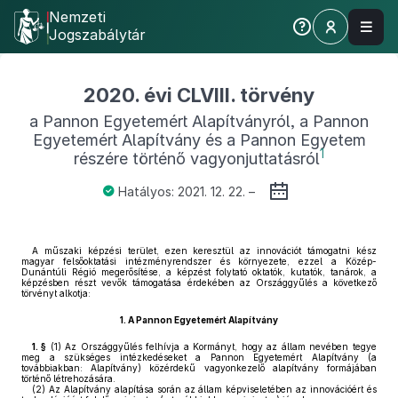
Nemzeti
Jogszabálytár
2020. évi CLVIII. törvény
a Pannon Egyetemért Alapítványról, a Pannon
Egyetemért Alapítvány és a Pannon Egyetem
1
részére történő vagyonjuttatásról
Hatályos: 2021. 12. 22. –
A műszaki képzési terület, ezen keresztül az innovációt támogatni kész
magyar felsőoktatási intézményrendszer és környezete, ezzel a Közép-
Dunántúli Régió megerősítése, a képzést folytató oktatók, kutatók, tanárok, a
képzésben részt vevők támogatása érdekében az Országgyűlés a következő
törvényt alkotja:
1.
A Pannon Egyetemért Alapítvány
1. §
(1)
Az Országgyűlés felhívja a Kormányt, hogy az állam nevében tegye
meg a szükséges intézkedéseket a Pannon Egyetemért Alapítvány (a
továbbiakban: Alapítvány) közérdekű vagyonkezelő alapítvány formájában
történő létrehozására.
(2)
Az Alapítvány alapítása során az állam képviseletében az innovációért és