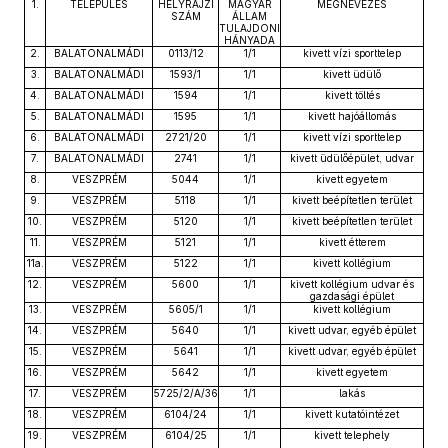
1.
TELEPÜLÉS
HELYRAJZI
MAGYAR
MEGNEVEZÉS
SZÁM
ÁLLAM
TULAJDONI
HÁNYADA
2.
BALATONALMÁDI
0113/12
1/1
kivett vízi sporttelep
3.
BALATONALMÁDI
1593/1
1/1
kivett üdülő
4.
BALATONALMÁDI
1594
1/1
kivett töltés
5.
BALATONALMÁDI
1595
1/1
kivett hajóállomás
6.
BALATONALMÁDI
2721/20
1/1
kivett vízi sporttelep
7.
BALATONALMÁDI
2741
1/1
kivett üdülőépület, udvar
8.
VESZPRÉM
5044
1/1
kivett egyetem
9.
VESZPRÉM
5118
1/1
kivett beépítetlen terület
10.
VESZPRÉM
5120
1/1
kivett beépítetlen terület
11.
VESZPRÉM
5121
1/1
kivett étterem
11a.
VESZPRÉM
5122
1/1
kivett kollégium
12.
VESZPRÉM
5600
1/1
kivett kollégium udvar és
gazdasági épület
13.
VESZPRÉM
5605/1
1/1
kivett kollégium
14.
VESZPRÉM
5640
1/1
kivett udvar, egyéb épület
15.
VESZPRÉM
5641
1/1
kivett udvar, egyéb épület
16.
VESZPRÉM
5642
1/1
kivett egyetem
17.
VESZPRÉM
5725/2/A/36
1/1
lakás
18.
VESZPRÉM
6104/24
1/1
kivett kutatóintézet
19.
VESZPRÉM
6104/25
1/1
kivett telephely