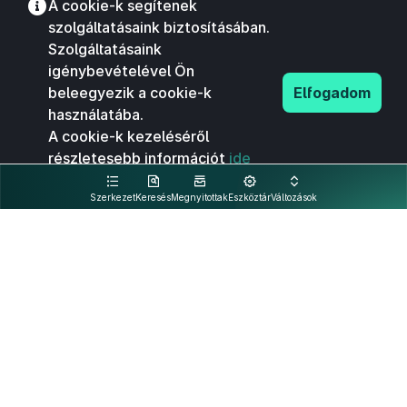
A cookie-k segítenek
szolgáltatásaink biztosításában.
Szolgáltatásaink
igénybevételével Ön
beleegyezik a cookie-k
Elfogadom
használatába.
A cookie-k kezeléséről
részletesebb információt
ide
kattintva olvashat.
Szerkezet
Keresés
Megnyitottak
Eszköztár
Változások