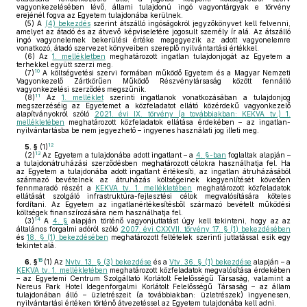
vagyonkezelésében lévő, állami tulajdonú ingó vagyontárgyak e törvény
erejénél fogva az Egyetem tulajdonába kerülnek.
(5)
A
(4) bekezdés
szerint átszálló ingóságokról jegyzőkönyvet kell felvenni,
amelyet az átadó és az átvevő képviseletére jogosult személy ír alá. Az átszálló
ingó vagyonelemek bekerülési értéke megegyezik az adott vagyonelemre
vonatkozó, átadó szervezet könyveiben szereplő nyilvántartási értékkel.
(6)
Az
1. mellékletben
meghatározott ingatlan tulajdonjogát az Egyetem a
terhekkel együtt szerzi meg.
10
(7)
A költségvetési szervi formában működő Egyetem és a Magyar Nemzeti
Vagyonkezelő Zártkörűen Működő Részvénytársaság között fennálló
vagyonkezelési szerződés megszűnik.
11
(8)
Az
1. melléklet
szerinti ingatlanok vonatkozásában a tulajdonjog
megszerzéséig az Egyetemet a közfeladatot ellátó közérdekű vagyonkezelő
alapítványokról szóló
2021. évi IX. törvény (a továbbiakban: KEKVA tv.) 1.
mellékletében
meghatározott közfeladatok ellátása érdekében – az ingatlan-
nyilvántartásba be nem jegyezhető – ingyenes használati jog illeti meg.
12
5. §
(1)
13
(2)
Az Egyetem a tulajdonába adott ingatlant – a
4. §-ban
foglaltak alapján –
a tulajdonátruházási szerződésben meghatározott célokra használhatja fel. Ha
az Egyetem a tulajdonába adott ingatlant értékesíti, az ingatlan átruházásából
származó bevételnek az átruházás költségeinek kiegyenlítését követően
fennmaradó részét a
KEKVA tv. 1. mellékletében
meghatározott közfeladatok
ellátását szolgáló infrastruktúra-fejlesztési célok megvalósítására köteles
fordítani. Az Egyetem az ingatlanértékesítésből származó bevételt működési
költségek finanszírozására nem használhatja fel.
14
(3)
A
4. §
alapján történő vagyonjuttatást úgy kell tekinteni, hogy az az
általános forgalmi adóról szóló
2007. évi CXXVII. törvény 17. § (1) bekezdésében
és
18. § (1) bekezdésében
meghatározott feltételek szerinti juttatással esik egy
tekintet alá.
15
6. §
(1)
Az
Nvtv. 13. § (3) bekezdése
és a
Vtv. 36. § (1) bekezdése
alapján – a
KEKVA tv. 1. mellékletében
meghatározott közfeladatok megvalósítása érdekében
– az Egyetemi Centrum Szolgáltató Korlátolt Felelősségű Társaság, valamint a
Nereus Park Hotel Idegenforgalmi Korlátolt Felelősségű Társaság – az állam
tulajdonában álló – üzletrészeit (a továbbiakban: üzletrészek) ingyenesen,
nyilvántartási értéken történő átvezetéssel az Egyetem tulajdonába kell adni.