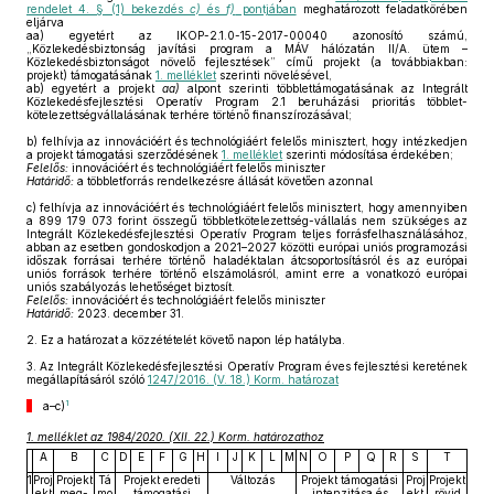
rendelet 4. § (1) bekezdés
c)
és
f)
pontjában
meghatározott feladatkörében
eljárva
aa)
egyetért az IKOP-2.1.0-15-2017-00040 azonosító számú,
„Közlekedésbiztonság javítási program a MÁV hálózatán II/A. ütem –
Közlekedésbiztonságot növelő fejlesztések” című projekt (a továbbiakban:
projekt) támogatásának
1. melléklet
szerinti növelésével,
ab)
egyetért a projekt
aa)
alpont szerinti többlettámogatásának az Integrált
Közlekedésfejlesztési Operatív Program 2.1 beruházási prioritás többlet-
kötelezettségvállalásának terhére történő finanszírozásával;
b)
felhívja az innovációért és technológiáért felelős minisztert, hogy intézkedjen
a projekt támogatási szerződésének
1. melléklet
szerinti módosítása érdekében;
Felelős:
innovációért és technológiáért felelős miniszter
Határidő:
a többletforrás rendelkezésre állását követően azonnal
c)
felhívja az innovációért és technológiáért felelős minisztert, hogy amennyiben
a 899 179 073 forint összegű többletkötelezettség-vállalás nem szükséges az
Integrált Közlekedésfejlesztési Operatív Program teljes forrásfelhasználásához,
abban az esetben gondoskodjon a 2021–2027 közötti európai uniós programozási
időszak forrásai terhére történő haladéktalan átcsoportosításról és az európai
uniós források terhére történő elszámolásról, amint erre a vonatkozó európai
uniós szabályozás lehetőséget biztosít.
Felelős:
innovációért és technológiáért felelős miniszter
Határidő:
2023. december 31.
2.
Ez a határozat a közzétételét követő napon lép hatályba.
3.
Az Integrált Közlekedésfejlesztési Operatív Program éves fejlesztési keretének
megállapításáról szóló
1247/2016. (V. 18.) Korm. határozat
1
a–c)
1. melléklet az 1984/2020. (XII. 22.) Korm. határozathoz
A
B
C
D
E
F
G
H
I
J
K
L
M
N
O
P
Q
R
S
T
1
Proj
Projekt
Tá
Projekt eredeti
Változás
Projekt támogatási
Proj
Projekt
.
ekt
meg-
mo
támogatási
intenzitása és
ekt
rövid