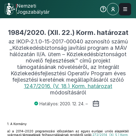
Nemzeti
Jogszabálytár
1984/2020. (XII. 22.) Korm. határozat
az IKOP-2.1.0-15-2017-00040 azonosító számú
„Közlekedésbiztonság javítási program a MÁV
hálózatán II/A. ütem – Közlekedésbiztonságot
növelő fejlesztések” című projekt
támogatásának növeléséről, az Integrált
Közlekedésfejlesztési Operatív Program éves
fejlesztési keretének megállapításáról szóló
1247/2016. (V. 18.) Korm. határozat
módosításáról
Hatályos: 2020. 12. 24. –
1.
A Kormány
a)
a 2014–2020 programozási időszakban az egyes európai uniós alapokból
származó támogatások felhasználásának rendjéről szóló
272/2014. (XI. 5.) Korm.