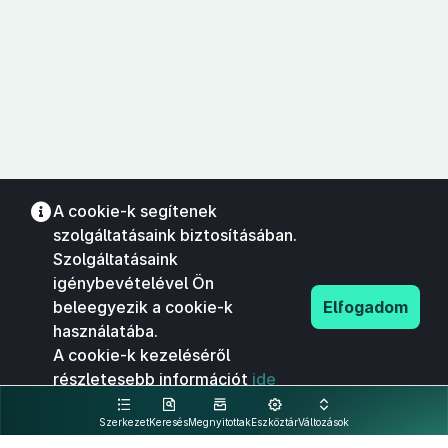
A cookie-k segítenek
szolgáltatásaink biztosításában.
Szolgáltatásaink
igénybevételével Ön
beleegyezik a cookie-k
Elfogadom
használatába.
A cookie-k kezeléséről
részletesebb információt
ide
kattintva olvashat.
Szerkezet
Keresés
Megnyitottak
Eszköztár
Változások