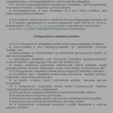
szolgáltatásokhoz, közszolgáltatásokhoz való hozzájutás elősegítése.
b)
A szociális alapszolgáltatások kiépítésének elősegítése, kedvező gazdasági
folyamatok elindítása, a települési funkciók bővítése.
c)
Közösségfejlesztés, a helyi társadalom és a civil szféra erősítése, jobb
életminőség elérése érdekében.
2. §
A rendelet hatálya kiterjed a Tárnokréti Község közigazgatási területén élő
a)
a szociális igazgatásról és szociális ellátásokról szóló 1993.évi III. törvény.
(továbbiakban: Sztv.)
3. § (1)-(3) bekezdés
ében meghatározott személyekre,
b)
az Sztv. 6. §-ában meghatározott hajléktalan személyekre.
A falugondnoki szolgáltatás feladatai
3. §
(1)
A falugondnoki szolgáltatás körébe tartozó alapszolgáltatási feladatok:
a)
közreműködés a házi segítségnyújtásban (pl. hóeltakarítás, fűnyírás,
favágás, stb.)
b)
közreműködés az étkeztetésben (az étkeztetést igénybevevők részére az
étel házhozszállítása),
c)
egészségügyi ellátáshoz való hozzájutás biztosítása (gyógyszerkiváltás,
orvosi rendelésre, egészségügyi intézménybe szállítás stb.),
d)
óvodás, iskoláskorú gyermekek intézménybe történő szállítása, egyéb
gyermekszállítás (szakköri foglalkozás, úszás, nyelvoktatás, rendezvények stb.).
(2)
A falugondnoki szolgáltatás körébe tartozó kiegészítő feladatok különösen
a)
művelődési, sport, szabadidős tevékenység szervezése, segítése (színház,
kirándulás, helyi rendezvények stb.),
b)
az egyéni hivatalos ügyek intézésének segítése, lakossági igények
továbbítása.
(3)
A falugondnoki szolgáltatás körébe tartozó önkormányzati feladatok
megoldását segítő közvetett szolgáltatások:
a)
a falugondnoki szolgálat működésével kapcsolatos teendők ellátása,
b)
árubeszerzés az önkormányzat részére,
c)
önkormányzati hivatalos ügyek intézésének szállítással történő segítése,
d)
önkormányzati információk közvetítése a lakosság részére.
(4)
A falugondnoki szolgáltatás keretében nyújtott feladatokat a szakmai
program részletezi.