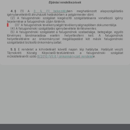
Eljárási rendelkezések
4. §
(1)
A
3. § (1) bekezdés
ben meghatározott alapszolgáltatás
igénybevételéről átruházott hatáskörben a polgármester dönt.
(2)
A falugondnoki szolgálat kiegészítő szolgáltatásaira vonatkozó igény
bejelentése a falugondnok útján történik.
1
(3)
A falugondnok tevékenységét tevékenységnaplóban dokumentálja.
(4)
A falugondnoki szolgáltatás igénybevétele térítésmentes.
(5)
A falugondnoki szolgálatot a falugondnok szabadsága, betegsége, egyéb
törvényes távolmaradása esetén helyettesíteni kell. A falugondnok
helyettesítésére az önkormányzat megállapodást köt másik falugondnoki
szolgáltatást biztosító önkormányzattal.
5. §
E rendelet a kihirdetését követő napon lép hatályba. Hatályát veszti
Tárnokréti Község Képviselő-testületének a falugondnoki szolgálat
működtetéséről szóló
8/2010.(VII.6.) önkormányzati rendelet
e.