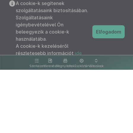
A cookie-k segítenek
szolgáltatásaink biztosításában.
Szolgáltatásaink
igénybevételével Ön
beleegyezik a cookie-k
Elfogadom
használatába.
A cookie-k kezeléséről
részletesebb információt
ide
kattintva olvashat.
Szerkezet
Keresés
Megnyitottak
Eszköztár
Változások