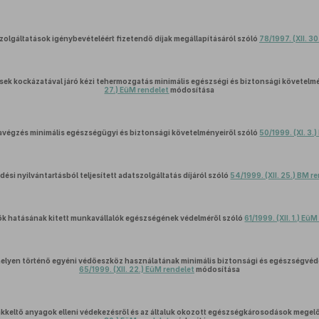
zolgáltatások igénybevételéért fizetendő díjak megállapításáról szóló
78/1997. (XII. 30
sek kockázatával járó kézi tehermozgatás minimális egészségi és biztonsági követelm
27.) EüM rendelet
módosítása
avégzés minimális egészségügyi és biztonsági követelményeiről szóló
50/1999. (XI. 3.
dési nyilvántartásból teljesített adatszolgáltatás díjáról szóló
54/1999. (XII. 25.) BM r
zők hatásának kitett munkavállalók egészségének védelméről szóló
61/1999. (XII. 1.) Eü
elyen történő egyéni védőeszköz használatának minimális biztonsági és egészségvéde
65/1999. (XII. 22.) EüM rendelet
módosítása
rákkeltő anyagok elleni védekezésről és az általuk okozott egészségkárosodások megel