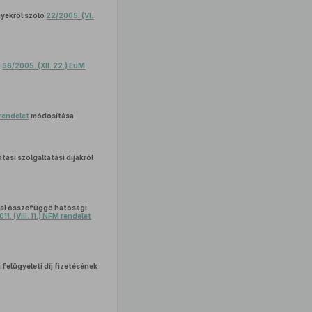
nyekről szóló
22/2005. (VI.
ó
66/2005. (XII. 22.) EüM
 rendelet
módosítása
ási szolgáltatási díjakról
sal összefüggő hatósági
11. (VIII. 11.) NFM rendelet
 felügyeleti díj fizetésének