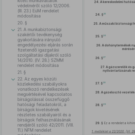
kitett munkavállalók
24.
A kereskedelmi hatóság
védelméről szóló 12/2006.
(III. 23.) EüM rendelet
25
24. §
módosítása
20. §
25.
A műszaki biztonsági h
21. A munkabiztonsági
szakértői tevékenység
26
25. §
gyakorlására irányuló
engedélyezési eljárás során
26.
A dohánytermékek nyi
mérésére
fizetendő igazgatási
szolgáltatási díjakról szóló
27
26. §
14/2010. (IV. 28.) SZMM
rendelet módosítása
27.
A gázszerelők és g
nyilvántartásának r
21. §
22. Az egyes közúti
28
közlekedési szabályokra
27. §
vonatkozó rendelkezések
28.
A gázelosztó vezeték
megsértésével kapcsolatos
bírságolással összefüggő
hatósági feladatokról, a
29
28. §
bírságok kivetésének
részletes szabályairól és a
bírságok felhasználásának
29. §
Ez a rendelet a kihir
rendjéről szóló 42/2011. (VIII.
11.) NFM rendelet
1. melléklet a 22/2020. (VI. 2