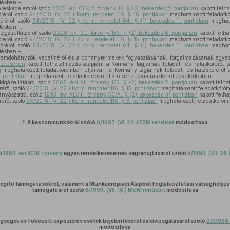
tésben –,
ereskedelemről szóló
2005. évi CLXIV. törvény 12. § (2) bekezdés
f)
pontjában
kapott felh
öréről szóló
94/2018. (V. 22.) Korm. rendelet 116. § 16. pontjában
meghatározott feladatk
köréről szóló
94/2018. (V. 22.) Korm. rendelet 64. § (1) bekezdés 1. pontjában
meghatá
tésben –,
ldgázellátásról szóló
2008. évi XL. törvény 133. § (2) bekezdés 6. pontjában
kapott felha
öréről szóló
94/2018. (V. 22.) Korm. rendelet 116. § 15. pontjában
meghatározott feladatk
köréről szóló
94/2018. (V. 22.) Korm. rendelet 64. § (1) bekezdés 1. pontjában
meghatá
tésben –,
nemdohányzók védelméről és a dohánytermékek fogyasztásának, forgalmazásának egyes 
kezdésében
kapott felhatalmazás alapján, a Kormány tagjainak feladat- és hatásköréről 
n
meghatározott feladatkörömben eljárva – a Kormány tagjainak feladat- és hatásköréről 
. pontjában
meghatározott feladatkörében eljáró pénzügyminiszterrel egyetértésben –,
ldgázellátásról szóló
2008. évi XL. törvény 133. § (2) bekezdés 2. pontjában
kapott felha
réről szóló
94/2018. (V. 22.) Korm. rendelet 116. § 15. pontjában
meghatározott feladatköröm
ányászatról szóló
1993. évi XLVIII. törvény 50/A. § (2) bekezdés
h)
pontjában
kapott felh
réről szóló
94/2018. (V. 22.) Korm. rendelet 116. § 3. pontjában
meghatározott feladatköröm
1.
A keszonmunkákról szóló
6/1987. (VI. 24.) EüM rendelet
módosítása
ló
1993. évi XCIII. törvény
egyes rendelkezéseinek végrehajtásáról szóló
5/1993. (XII. 26
segítő támogatásokról, valamint a Munkaerőpiaci Alapból foglalkoztatási válsághelyze
támogatásról szóló
6/1996. (VII. 16.) MüM rendelet
módosítása
gségek és fokozott expozíciós esetek bejelentéséről és kivizsgálásáról szóló
27/1996. 
módosítása