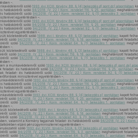
tésben –,
unkavédelemről szóló
1993. évi XCIII. törvény 88. § (4) bekezdés
d)
pont
dc)
alpontjában
ka
és hatásköréről szóló
94/2018. (V. 22.) Korm. rendelet 116. § 25. pontjában
meghatározott
és hatásköréről szóló
94/2018. (V. 22.) Korm. rendelet 92. § (1) bekezdés 3. pontjában
m
iszterével egyetértésben –,
nkavédelemről szóló
1993. évi XCIII. törvény 88. § (4) bekezdés
d)
pont
dd)
alpontjában
ka
és hatásköréről szóló
94/2018. (V. 22.) Korm. rendelet 116. § 25. pontjában
meghatározott
és hatásköréről szóló
94/2018. (V. 22.) Korm. rendelet 92. § (1) bekezdés 3. pontjában
m
iszterével egyetértésben –,
zúti közlekedésről szóló
1988. évi I. törvény 48. § (3) bekezdés
e)
pontjában
kapott felh
öréről szóló
94/2018. (V. 22.) Korm. rendelet 116. § 18. pontjában
meghatározott feladatk
köréről szóló
94/2018. (V. 22.) Korm. rendelet 64. § (1) bekezdés 1. pontjában
meghatá
tésben –,
zúti közlekedésről szóló
1988. évi I. törvény 48. § (3) bekezdés
e)
pontjában
kapott felh
öréről szóló
94/2018. (V. 22.) Korm. rendelet 116. § 18. pontjában
meghatározott feladatk
köréről szóló
94/2018. (V. 22.) Korm. rendelet 64. § (1) bekezdés 1. pontjában
meghatá
tésben –,
ében a munkavédelemről szóló
1993. évi XCIII. törvény 88. § (4) bekezdés
d)
pont
de)
alpo
k feladat- és hatásköréről szóló
94/2018. (V. 22.) Korm. rendelet 116. § 25. pontjában
me
ak feladat- és hatásköréről szóló
94/2018. (V. 22.) Korm. rendelet 92. § (1) bekezdés
erőforrások miniszterével egyetértésben –,
unkavédelemről szóló
1993. évi XCIII. törvény 88. § (4) bekezdés
d)
pont
dj)
alpontjában
ka
és hatásköréről szóló
94/2018. (V. 22.) Korm. rendelet 116. § 25. pontjában
meghatározott
és hatásköréről szóló
94/2018. (V. 22.) Korm. rendelet 92. § (1) bekezdés 3. pontjában
m
iszterével egyetértésben –,
unkavédelemről szóló
1993. évi XCIII. törvény 88. § (4) bekezdés
e)
pontjában
kapott felh
öréről szóló
94/2018. (V. 22.) Korm. rendelet 116. § 25. pontjában
meghatározott feladatk
köréről szóló
94/2018. (V. 22.) Korm. rendelet 64. § (1) bekezdés 1. pontjában
meghatá
tésben –,
özúti közlekedésről szóló
1988. évi I. törvény 48. § (3) bekezdés
j)
pontjában
kapott felh
öréről szóló
94/2018. (V. 22.) Korm. rendelet 116. § 18. pontjában
meghatározott feladatk
öréről szóló
94/2018. (V. 22.) Korm. rendelet 40. § (1) bekezdés 13. pontjában
meghatá
sben, valamint a Kormány tagjainak feladat- és hatásköréről szóló
94/2018. (V. 22.) Korm. 
datkörében eljáró pénzügyminiszterrel egyetértésben –,
ányászatról szóló
1993. évi XLVIII. törvény 50/A. § (3) bekezdés
a)
pontjában
kapott felh
öréről szóló
94/2018. (V. 22.) Korm. rendelet 116. § 3. pontjában
meghatározott feladatk
köréről szóló
94/2018. (V. 22.) Korm. rendelet 64. § (1) bekezdés 1. pontjában
meghatá