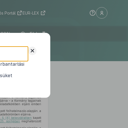
s Portál
EUR-LEX
ELI
+
rbantartási
rűsítésével
ésüket
alapján, a Kormány tagjainak
ljárva – a Kormány tagjainak
eladatkörében eljáró emberi
pott felhatalmazás alapján, a
ladatkörömben eljárva,
0. § (4) bekezdésében
kapott
 25. pontjában
meghatározott