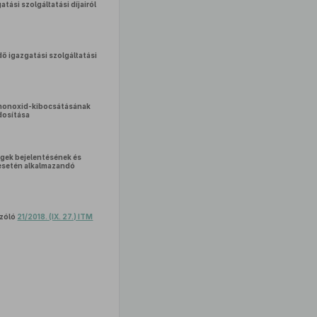
tási szolgáltatási díjairól
dő igazgatási szolgáltatási
én-monoxid-kibocsátásának
osítása
égek bejelentésének és
 esetén alkalmazandó
szóló
21/2018. (IX. 27.) ITM