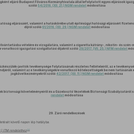
ként eljáró Budapest Főváros Kormányhivatala által lefolytatott egyes eljárások igazga
szóló
54/2016. (XII. 21.) NGM rendelet
módosítása
atóság eljárásáért, valamint a hatáskörébe utalt építésügyi hatósági eljárásért fizeten
díjról szóló
61/2016. (XII. 29.) NGM rendelet
módosítása
lvántartásba vételére és vizsgálatára, valamint a cigaretta kátrány-, nikotin- és sz
 vonatkozó igazgatási szolgáltatási díjakról szóló
29/2017. (VII. 25.) NFM rendelet
mód
ázkészülék-javítók tevékenysége folytatásának részletes feltételeiről, az e tevékenys
endjéről, valamint az e tevékenységekre vonatkozó kötelezettségek be nem tartásának
jogkövetkezményekről szóló
42/2017. (XII. 11.) NGM rendelet
módosítása
ek biztonsági követelményeiről és a Gázelosztó Vezetékek Biztonsági Szabályzatáról 
rendelet
módosítása
29.
Záró rendelkezések
detését követő napon lép hatályba.
30
9.) ITM rendelethez