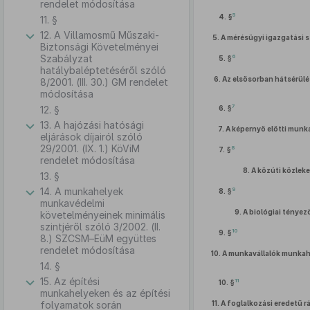
rendelet módosítása
5
4. §
11. §
12. A Villamosmű Műszaki-
5.
A mérésügyi igazgatási s
Biztonsági Követelményei
Szabályzat
6
5. §
hatálybaléptetéséről szóló
6.
Az elsősorban hátsérülé
8/2001. (III. 30.) GM rendelet
módosítása
7
12. §
6. §
13. A hajózási hatósági
7.
A képernyő előtti munk
eljárások díjairól szóló
29/2001. (IX. 1.) KöViM
8
7. §
rendelet módosítása
8.
A közúti közleke
13. §
14. A munkahelyek
9
8. §
munkavédelmi
9.
A biológiai ténye
követelményeinek minimális
szintjéről szóló 3/2002. (II.
10
9. §
8.) SZCSM–EüM együttes
rendelet módosítása
10.
A munkavállalók munkah
14. §
15. Az építési
11
10. §
munkahelyeken és az építési
folyamatok során
11.
A foglalkozási eredetű 