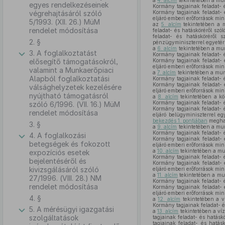
a
4. alcím
tekintetében a mu
egyes rendelkezéseinek
Kormány tagjainak feladat- 
végrehajtásáról szóló
Kormány tagjainak feladat- 
eljáró emberi erőforrások min
5/1993. (XII. 26.) MüM
az
5. alcím
tekintetében a 
rendelet módosítása
feladat- és hatásköréről szó
feladat- és hatásköréről 
2. §
pénzügyminiszterrel egyetér
a
6. alcím
tekintetében a mu
3. A foglalkoztatást
Kormány tagjainak feladat- 
elősegítő támogatásokról,
Kormány tagjainak feladat- 
eljáró emberi erőforrások min
valamint a Munkaerőpiaci
a
7. alcím
tekintetében a mu
Alapból foglalkoztatási
Kormány tagjainak feladat- 
Kormány tagjainak feladat- 
válsághelyzetek kezelésére
eljáró emberi erőforrások min
nyújtható támogatásról
a
8. alcím
tekintetében a köz
Kormány tagjainak feladat- 
szóló 6/1996. (VII. 16.) MüM
Kormány tagjainak feladat- 
rendelet módosítása
eljáró belügyminiszterrel e
bekezdés 1. pontjában
meghat
3. §
a
9. alcím
tekintetében a mu
Kormány tagjainak feladat- 
4. A foglalkozási
Kormány tagjainak feladat- 
betegségek és fokozott
eljáró emberi erőforrások min
a
10. alcím
tekintetében a m
expozíciós esetek
Kormány tagjainak feladat- 
bejelentéséről és
Kormány tagjainak feladat- 
kivizsgálásáról szóló
eljáró emberi erőforrások min
a
11. alcím
tekintetében a mu
27/1996. (VIII. 28.) NM
Kormány tagjainak feladat- 
rendelet módosítása
Kormány tagjainak feladat- 
eljáró emberi erőforrások min
4. §
a
12. alcím
tekintetében a v
Kormány tagjainak feladat- é
5. A mérésügyi igazgatási
a
13. alcím
tekintetében a víz
szolgáltatások
tagjainak feladat- és hatásk
tagjainak feladat- és hatás