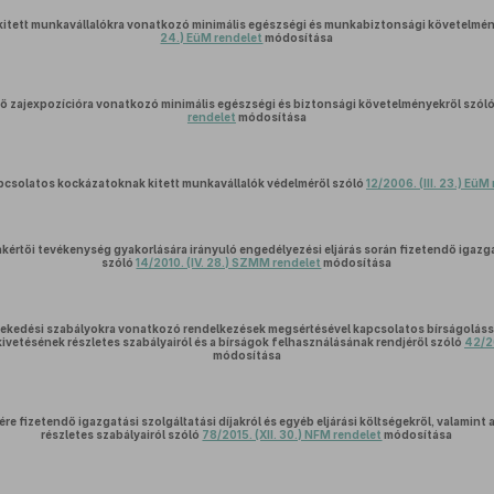
kitett munkavállalókra vonatkozó minimális egészségi és munkabiztonsági követelmé
24.) EüM rendelet
módosítása
rő zajexpozícióra vonatkozó minimális egészségi és biztonsági követelményekről szól
rendelet
módosítása
apcsolatos kockázatoknak kitett munkavállalók védelméről szóló
12/2006. (III. 23.) EüM
értői tevékenység gyakorlására irányuló engedélyezési eljárás során fizetendő igazgat
szóló
14/2010. (IV. 28.) SZMM rendelet
módosítása
lekedési szabályokra vonatkozó rendelkezések megsértésével kapcsolatos bírságolás
kivetésének részletes szabályairól és a bírságok felhasználásának rendjéről szóló
42/20
módosítása
re fizetendő igazgatási szolgáltatási díjakról és egyéb eljárási költségekről, valamint a
részletes szabályairól szóló
78/2015. (XII. 30.) NFM rendelet
módosítása