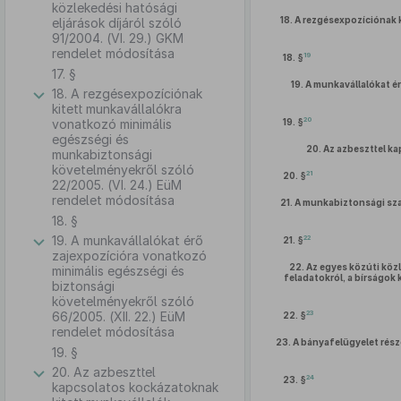
közlekedési hatósági
18.
A rezgésexpozíciónak 
eljárások díjáról szóló
91/2004. (VI. 29.) GKM
rendelet módosítása
19
18. §
17. §
19.
A munkavállalókat é
18. A rezgésexpozíciónak
kitett munkavállalókra
20
vonatkozó minimális
19. §
egészségi és
20.
Az azbeszttel k
munkabiztonsági
követelményekről szóló
21
20. §
22/2005. (VI. 24.) EüM
rendelet módosítása
21.
A munkabiztonsági szak
18. §
19. A munkavállalókat érő
22
21. §
zajexpozícióra vonatkozó
22.
Az egyes közúti köz
minimális egészségi és
feladatokról, a bírságok 
biztonsági
követelményekről szóló
23
66/2005. (XII. 22.) EüM
22. §
rendelet módosítása
23.
A bányafelügyelet részé
19. §
20. Az azbeszttel
24
23. §
kapcsolatos kockázatoknak