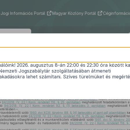
Jogi Információs Portál
Magyar Közlöny Portál
Céginformáció
22/2020. (VI. 29.) ITM rendelet
nálóink! 2026. augusztus 8-án 22:00 és 22:30 óra között ka
 és megyei kormányhivatalok működésének egysze
Nemzeti Jogszabálytár szolgáltatásában átmeneti
1
kapcsolatos miniszteri rendeletek módosításáról
kadásokra lehet számítani. Szíves türelmüket és megért
Hatályos: 2020. 07. 01. – 2020. 07. 01.
1993. évi XCIII. törvény 88. § (4) bekezdés
d)
pont
dc)
alpontjában
kapott felhatalmazás 
ló
94/2018. (V. 22.) Korm. rendelet 116. § 25. pontjában
meghatározott feladatkörömben e
óló
94/2018. (V. 22.) Korm. rendelet 92. § (1) bekezdés 3. pontjában
meghatározott f
etértésben –,
nkavédelemről szóló
1993. évi XCIII. törvény 88. § (4) bekezdés
a)
pont
ad)
alpontjában
ka
s hatásköréről szóló
94/2018. (V. 22.) Korm. rendelet 116. § 25. pontjában
meghatározott fe
lalkoztatás elősegítéséről és a munkanélküliek ellátásáról szóló
1991. évi IV. törvény 2
rmány tagjainak feladat- és hatásköréről szóló
94/2018. (V. 22.) Korm. rendelet 116. §