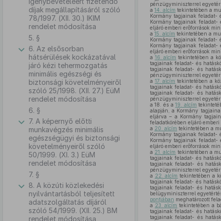
igénybevételéért fizetendő
pénzügyminiszterrel egyetér
díjak megállapításáról szóló
a
14. alcím
tekintetében a m
Kormány tagjainak feladat- 
78/1997. (XII. 30.) IKIM
Kormány tagjainak feladat- 
rendelet módosítása
eljáró emberi erőforrások min
a
15. alcím
tekintetében a mu
5. §
Kormány tagjainak feladat- 
Kormány tagjainak feladat- 
6. Az elsősorban
eljáró emberi erőforrások min
hátsérülések kockázatával
a
16. alcím
tekintetében a kö
tagjainak feladat- és hatásk
járó kézi tehermozgatás
tagjainak feladat- és hatás
minimális egészségi és
pénzügyminiszterrel egyetér
biztonsági követelményeiről
a
17. alcím
tekintetében a kö
tagjainak feladat- és hatásk
szóló 25/1998. (XII. 27.) EüM
tagjainak feladat- és hatás
rendelet módosítása
pénzügyminiszterrel egyetér
a 18. és a
19. alcím
tekintet
6. §
alapján, a Kormány tagjaina
eljárva – a Kormány tagjain
7. A képernyő előtti
feladatkörében eljáró emberi 
munkavégzés minimális
a
20. alcím
tekintetében a m
Kormány tagjainak feladat- 
egészségügyi és biztonsági
Kormány tagjainak feladat- 
követelményeiről szóló
eljáró emberi erőforrások min
a
21. alcím
tekintetében a m
50/1999. (XI. 3.) EüM
tagjainak feladat- és hatásk
rendelet módosítása
tagjainak feladat- és hatás
pénzügyminiszterrel egyetér
7. §
a
22. alcím
tekintetében a k
tagjainak feladat- és hatásk
8. A közúti közlekedési
tagjainak feladat- és hatásk
nyilvántartásból teljesített
belügyminiszterrel egyetérté
pontjában
meghatározott fela
adatszolgáltatás díjáról
a
23. alcím
tekintetében a b
szóló 54/1999. (XII. 25.) BM
tagjainak feladat- és hatásk
tagjainak feladat- és hatás
rendelet módosítása