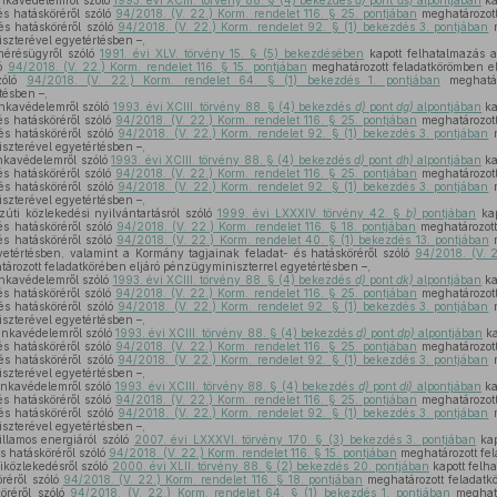
nkavédelemről szóló
1993. évi XCIII. törvény 88. § (4) bekezdés
d)
pont
ds)
alpontjában
ka
és hatásköréről szóló
94/2018. (V. 22.) Korm. rendelet 116. § 25. pontjában
meghatározott
és hatásköréről szóló
94/2018. (V. 22.) Korm. rendelet 92. § (1) bekezdés 3. pontjában
m
iszterével egyetértésben –,
mérésügyről szóló
1991. évi XLV. törvény 15. § (5) bekezdésében
kapott felhatalmazás a
ló
94/2018. (V. 22.) Korm. rendelet 116. § 15. pontjában
meghatározott feladatkörömben el
szóló
94/2018. (V. 22.) Korm. rendelet 64. § (1) bekezdés 1. pontjában
meghatáro
tésben –,
nkavédelemről szóló
1993. évi XCIII. törvény 88. § (4) bekezdés
d)
pont
dg)
alpontjában
ka
és hatásköréről szóló
94/2018. (V. 22.) Korm. rendelet 116. § 25. pontjában
meghatározott
és hatásköréről szóló
94/2018. (V. 22.) Korm. rendelet 92. § (1) bekezdés 3. pontjában
m
iszterével egyetértésben –,
nkavédelemről szóló
1993. évi XCIII. törvény 88. § (4) bekezdés
d)
pont
dh)
alpontjában
ka
és hatásköréről szóló
94/2018. (V. 22.) Korm. rendelet 116. § 25. pontjában
meghatározott
és hatásköréről szóló
94/2018. (V. 22.) Korm. rendelet 92. § (1) bekezdés 3. pontjában
m
iszterével egyetértésben –,
úti közlekedési nyilvántartásról szóló
1999. évi LXXXIV. törvény 42. §
b)
pontjában
kap
és hatásköréről szóló
94/2018. (V. 22.) Korm. rendelet 116. § 18. pontjában
meghatározott
és hatásköréről szóló
94/2018. (V. 22.) Korm. rendelet 40. § (1) bekezdés 13. pontjában
m
gyetértésben, valamint a Kormány tagjainak feladat- és hatásköréről szóló
94/2018. (V. 2
ározott feladatkörében eljáró pénzügyminiszterrel egyetértésben –,
nkavédelemről szóló
1993. évi XCIII. törvény 88. § (4) bekezdés
d)
pont
dk)
alpontjában
ka
és hatásköréről szóló
94/2018. (V. 22.) Korm. rendelet 116. § 25. pontjában
meghatározott
és hatásköréről szóló
94/2018. (V. 22.) Korm. rendelet 92. § (1) bekezdés 3. pontjában
m
iszterével egyetértésben –,
unkavédelemről szóló
1993. évi XCIII. törvény 88. § (4) bekezdés
d)
pont
dp)
alpontjában
ka
és hatásköréről szóló
94/2018. (V. 22.) Korm. rendelet 116. § 25. pontjában
meghatározott
és hatásköréről szóló
94/2018. (V. 22.) Korm. rendelet 92. § (1) bekezdés 3. pontjában
m
iszterével egyetértésben –,
nkavédelemről szóló
1993. évi XCIII. törvény 88. § (4) bekezdés
d)
pont
di)
alpontjában
ka
és hatásköréről szóló
94/2018. (V. 22.) Korm. rendelet 116. § 25. pontjában
meghatározott
és hatásköréről szóló
94/2018. (V. 22.) Korm. rendelet 92. § (1) bekezdés 3. pontjában
m
iszterével egyetértésben –,
illamos energiáról szóló
2007. évi LXXXVI. törvény 170. § (3) bekezdés 3. pontjában
kap
s hatásköréről szóló
94/2018. (V. 22.) Korm. rendelet 116. § 15. pontjában
meghatározott fel
iközlekedésről szóló
2000. évi XLII. törvény 88. § (2) bekezdés 20. pontjában
kapott felh
öréről szóló
94/2018. (V. 22.) Korm. rendelet 116. § 18. pontjában
meghatározott feladatk
köréről szóló
94/2018. (V. 22.) Korm. rendelet 64. § (1) bekezdés 1. pontjában
meghatá