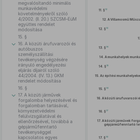
megvalósítandó minimális
munkavédelmi
12
11. §
követelményekről szóló
4/2002. (II. 20.) SZCSM–EüM
12.
A Villamosmű Műsza
együttes rendelet
13
módosítása
12. §
15. §
1
16. A közúti árufuvarozói és
14
13. §
autóbuszos
személyszállítási
14.
A munkahelyek munkav
tevékenység végzésére
irányuló engedélyezési
15
14. §
eljárás díjairól szóló
44/2004. (IV. 13.) GKM
15.
Az építési munkahelyeke
rendelet módosítása
16. §
16
15. §
17. A közúti járművek
16.
A közúti árufuvarozói é
forgalomba helyezésével és
forgalomban tartásával,
környezetvédelmi
17
16. §
felülvizsgálatával és
ellenőrzésével, továbbá a
17.
A közúti járművek forg
gépjárműfenntartó tev
gépjárműfenntartó
tevékenységgel
kapcsolatos egyes
18
17. §