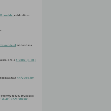
 GM rendelet
módosítása
sa
ttes rendelet
módosítása
yekről szóló
4/2002. (II. 20.)
íjairól szóló
44/2004. (IV.
 ellenőrzésével, továbbá a
 (VI. 29.) GKM rendelet