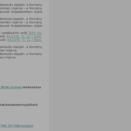
atalmazás alapján, a Kormány
örömben eljárva – a Kormány
rozott feladatkörében eljáró
talmazás alapján, a Kormány
örömben eljárva – a Kormány
rozott feladatkörében eljáró
szabályairól szóló
1999. évi
szóló
94/2018. (V. 22.) Korm.
szóló
94/2018. (V. 22.) Korm.
talmazás alapján, a Kormány
ben eljárva,
atalmazás alapján, a Kormány
ben eljárva
.) MüM rendelet
módosítása
tek kezelésére nyújtható
(VIII. 28.) NM rendelet