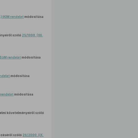
.) IKIM rendelet
módosítása
ényeiről szóló
25/1998. (XII.
) EüM rendelet
módosítása
endelet
módosítása
M rendelet
módosítása
lmi követelményeiről szóló
őzéséről szóló
26/2000. (IX.