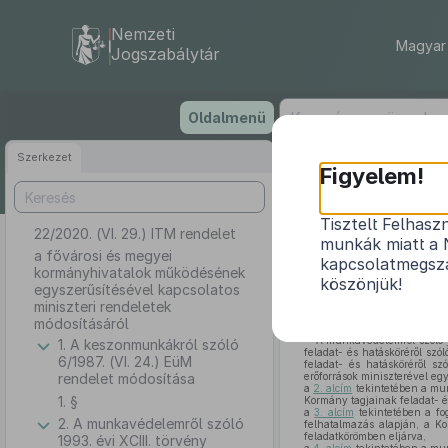
Nemzeti
Magyar 
Jogszabálytár
Ugrás
Oldalmenü
a
tartalomra
Szerkezet
Figyelem!
Tisztelt Felhasz
22/2020. (VI. 29.) ITM rendelet
a fővárosi
munkák miatt a 
a fővárosi és megyei
kapcsolatmegsza
kormányhivatalok működésének
köszönjük!
egyszerűsítésével kapcsolatos
miniszteri rendeletek
módosításáról
A munkavédelemről szóló
1. A keszonmunkákról szóló
feladat- és hatásköréről szó
6/1987. (VI. 24.) EüM
feladat- és hatásköréről sz
rendelet módosítása
erőforrások miniszterével egy
a
2. alcím
tekintetében a mu
1. §
Kormány tagjainak feladat- é
a
3. alcím
tekintetében a fog
2. A munkavédelemről szóló
felhatalmazás alapján, a Ko
feladatkörömben eljárva,
1993. évi XCIII. törvény