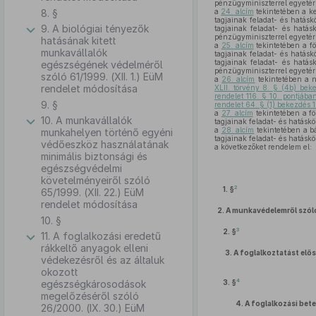
pénzügyminiszterrel egyetér
8. §
a
24. alcím
tekintetében a k
tagjainak feladat- és hatásk
9. A biológiai tényezők
tagjainak feladat- és hatás
pénzügyminiszterrel egyetér
hatásának kitett
a
25. alcím
tekintetében a fö
munkavállalók
tagjainak feladat- és hatásk
tagjainak feladat- és hatás
egészségének védelméről
pénzügyminiszterrel egyetér
szóló 61/1999. (XII. 1.) EüM
a
26. alcím
tekintetében a 
rendelet módosítása
XLII. törvény 8. § (4b) be
rendelet 116. § 10. pontjába
9. §
rendelet 64. § (1) bekezdés 1
a
27. alcím
tekintetében a fö
10. A munkavállalók
tagjainak feladat- és hatáskö
a
28. alcím
tekintetében a b
munkahelyen történő egyéni
tagjainak feladat- és hatáskö
védőeszköz használatának
a következőket rendelem el:
minimális biztonsági és
egészségvédelmi
követelményeiről szóló
2
1. §
65/1999. (XII. 22.) EüM
rendelet módosítása
2.
A munkavédelemről szó
10. §
3
2. §
11. A foglalkozási eredetű
rákkeltő anyagok elleni
3.
A foglalkoztatást elő
védekezésről és az általuk
okozott
4
egészségkárosodások
3. §
megelőzéséről szóló
4.
A foglalkozási bete
26/2000. (IX. 30.) EüM