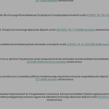
30.) EüM rendelet
módosítása
ki-Biztonsági Követelményei Szabályzat hatálybaléptetéséről szóló
8/2001. (III. 30.)
3.
A hajózási hatósági eljárások díjairól szóló
29/2001. (IX. 1.) KöViM rendelet
módosítá
édelmi követelményeinek minimális szintjéről szóló
3/2002. (II. 8.) SZCSM–EüM együ
n és az építési folyamatok során megvalósítandó minimális munkavédelmi követelmén
SZCSM–EüM együttes rendelet
módosítása
s autóbuszos személyszállítási tevékenység végzésére irányuló engedélyezési eljárás d
13.) GKM rendelet
módosítása
alomba helyezésével és forgalomban tartásával, környezetvédelmi felülvizsgálatával és
ékenységgel kapcsolatos egyes közlekedési hatósági eljárások díjáról szóló
91/2004.
módosítása