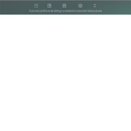
kattintva olvashat.
Szerkezet
Keresés
Megnyitottak
Eszköztár
Változások
Kapcsolat
Felhasználási feltételek
PDF
Akadálymentesítési nyilatkozat
Adatkezelési tájékoztató