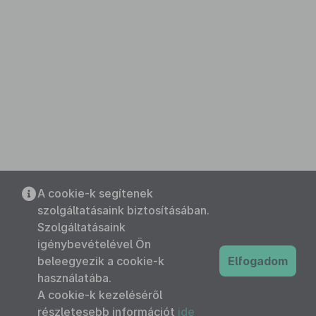
A cookie-k segítenek
szolgáltatásaink biztosításában.
Szolgáltatásaink
igénybevételével Ön
beleegyezik a cookie-k
Elfogadom
használatába.
A cookie-k kezeléséről
részletesebb információt
ide