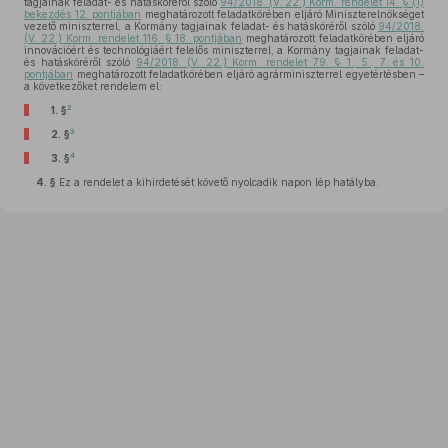
tagjainak feladat- és hatásköréről szóló
94/2018. (V. 22.) Korm. rendelet 14. § (1)
bekezdés 12. pontjában
meghatározott feladatkörében eljáró Miniszterelnökséget
vezető miniszterrel, a Kormány tagjainak feladat- és hatásköréről szóló
94/2018.
(V. 22.) Korm. rendelet 116. § 18. pontjában
meghatározott feladatkörében eljáró
innovációért és technológiáért felelős miniszterrel, a Kormány tagjainak feladat-
és hatásköréről szóló
94/2018. (V. 22.) Korm. rendelet 79. § 1., 5., 7. és 10.
pontjában
meghatározott feladatkörében eljáró agrárminiszterrel egyetértésben –
a következőket rendelem el:
2
1. §
3
2. §
4
3. §
4. §
Ez a rendelet a kihirdetését követő nyolcadik napon lép hatályba.