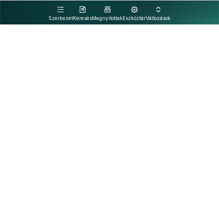
kattintva olvashat.
Szerkezet
Keresés
Megnyitottak
Eszköztár
Változások
Kapcsolat
Felhasználási feltételek
PDF
Akadálymentesítési nyilatkozat
Adatkezelési tájékoztató