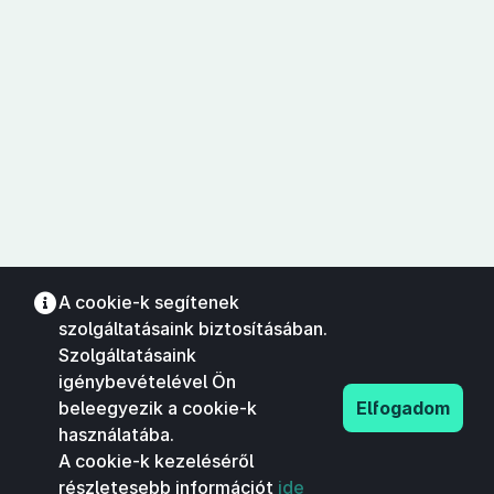
A cookie-k segítenek
szolgáltatásaink biztosításában.
Szolgáltatásaink
igénybevételével Ön
beleegyezik a cookie-k
Elfogadom
használatába.
A cookie-k kezeléséről
részletesebb információt
ide