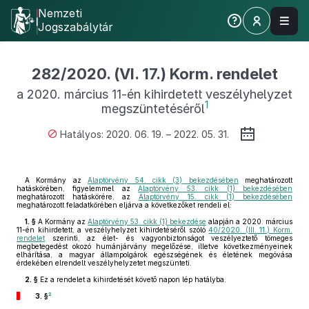
Nemzeti
Jogszabálytár
282/2020. (VI. 17.) Korm. rendelet
a 2020. március 11-én kihirdetett veszélyhelyzet
1
megszüntetéséről
Hatályos: 2020. 06. 19. – 2022. 05. 31.
A Kormány az
Alaptörvény 54. cikk (3) bekezdésében
meghatározott
hatáskörében, figyelemmel az
Alaptörvény 53. cikk (1) bekezdésében
meghatározott hatáskörére, az
Alaptörvény 15. cikk (1) bekezdésében
meghatározott feladatkörében eljárva a következőket rendeli el:
1. §
A Kormány az
Alaptörvény 53. cikk (1) bekezdése
alapján a 2020. március
11-én kihirdetett, a veszélyhelyzet kihirdetéséről szóló
40/2020. (III. 11.) Korm.
rendelet
szerinti, az élet- és vagyonbiztonságot veszélyeztető tömeges
megbetegedést okozó humánjárvány megelőzése, illetve következményeinek
elhárítása, a magyar állampolgárok egészségének és életének megóvása
érdekében elrendelt veszélyhelyzetet megszünteti.
2. §
Ez a rendelet a kihirdetését követő napon lép hatályba.
2
3. §