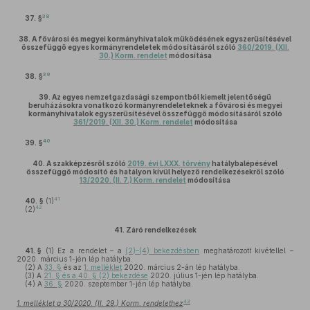
38
37. §
38.
A fővárosi és megyei kormányhivatalok működésének egyszerűsítésével
összefüggő egyes kormányrendeletek módosításáról szóló
360/2019. (XII.
30.) Korm. rendelet
módosítása
39
38. §
39.
Az egyes nemzetgazdasági szempontból kiemelt jelentőségű
beruházásokra vonatkozó kormányrendeleteknek a fővárosi és megyei
kormányhivatalok egyszerűsítésével összefüggő módosításáról szóló
361/2019. (XII. 30.) Korm. rendelet
módosítása
40
39. §
40.
A szakképzésről szóló
2019. évi LXXX. törvény
hatálybalépésével
összefüggő módosító és hatályon kívül helyező rendelkezésekről szóló
13/2020. (II. 7.) Korm. rendelet
módosítása
41
40. §
(1)
42
(2)
41.
Záró rendelkezések
41. §
(1)
Ez a rendelet – a
(2)–(4) bekezdésben
meghatározott kivétellel –
2020. március 1-jén lép hatályba.
(2)
A
33. §
és az
1. melléklet
2020. március 2-án lép hatályba.
(3)
A
21. § és a 40. § (2) bekezdése
2020. július 1-jén lép hatályba.
(4)
A
36. §
2020. szeptember 1-jén lép hatályba.
43
1. melléklet a 30/2020. (II. 29.) Korm. rendelethez