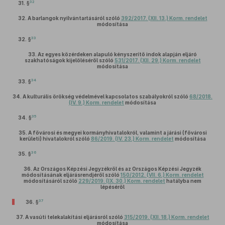
32
31. §
32.
A barlangok nyilvántartásáról szóló
392/2017. (XII. 13.) Korm. rendelet
módosítása
33
32. §
33.
Az egyes közérdeken alapuló kényszerítő indok alapján eljáró
szakhatóságok kijelöléséről szóló
531/2017. (XII. 29.) Korm. rendelet
módosítása
34
33. §
34.
A kulturális örökség védelmével kapcsolatos szabályokról szóló
68/2018.
(IV. 9.) Korm. rendelet
módosítása
35
34. §
35.
A fővárosi és megyei kormányhivatalokról, valamint a járási (fővárosi
kerületi) hivatalokról szóló
86/2019. (IV. 23.) Korm. rendelet
módosítása
36
35. §
36.
Az Országos Képzési Jegyzékről és az Országos Képzési Jegyzék
módosításának eljárásrendjéről szóló
150/2012. (VII. 6.) Korm. rendelet
módosításáról szóló
229/2019. (IX. 30.) Korm. rendelet
hatályba nem
lépéséről
37
36. §
37.
A vasúti telekalakítási eljárásról szóló
315/2019. (XII. 18.) Korm. rendelet
módosítása