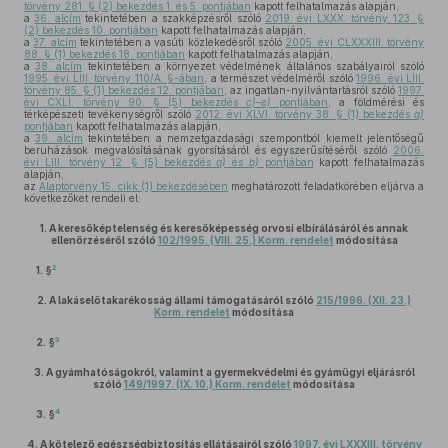
törvény 281. § (2) bekezdés 1. és 5. pontjában
kapott felhatalmazás alapján,
a
36. alcím
tekintetében a szakképzésről szóló
2019. évi LXXX. törvény 123. §
(2) bekezdés 10. pontjában
kapott felhatalmazás alapján,
a
37. alcím
tekintetében a vasúti közlekedésről szóló
2005. évi CLXXXIII. törvény
88. § (1) bekezdés 18. pontjában
kapott felhatalmazás alapján,
a
38. alcím
tekintetében a környezet védelmének általános szabályairól szóló
1995. évi LIII. törvény 110/A. §-ában
, a természet védelméről szóló
1996. évi LIII.
törvény 85. § (1) bekezdés 12. pontjában
, az ingatlan-nyilvántartásról szóló
1997.
évi CXLI. törvény 90. § (5) bekezdés
c)–e)
pontjában
, a földmérési és
térképészeti tevékenységről szóló
2012. évi XLVI. törvény 38. § (1) bekezdés
a)
pontjában
kapott felhatalmazás alapján,
a
39. alcím
tekintetében a nemzetgazdasági szempontból kiemelt jelentőségű
beruházások megvalósításának gyorsításáról és egyszerűsítéséről szóló
2006.
évi LIII. törvény 12. § (5) bekezdés
a)
és
b)
pontjában
kapott felhatalmazás
alapján,
az
Alaptörvény 15. cikk (1) bekezdésében
meghatározott feladatkörében eljárva a
következőket rendeli el:
1.
A keresőképtelenség és keresőképesség orvosi elbírálásáról és annak
ellenőrzéséről szóló
102/1995. (VIII. 25.) Korm. rendelet
módosítása
2
1. §
2.
A lakáselőtakarékosság állami támogatásáról szóló
215/1996. (XII. 23.)
Korm. rendelet
módosítása
3
2. §
3.
A gyámhatóságokról, valamint a gyermekvédelmi és gyámügyi eljárásról
szóló
149/1997. (IX. 10.) Korm. rendelet
módosítása
4
3. §
4.
A kötelező egészségbiztosítás ellátásairól szóló
1997. évi LXXXIII. törvény