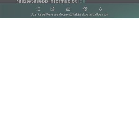
részletesebb információt
ide
kattintva olvashat.
Szerkezet
Keresés
Megnyitottak
Eszköztár
Változások
Kapcsolat
Felhasználási feltételek
PDF
Akadálymentesítési nyilatkozat
Adatkezelési tájékoztató