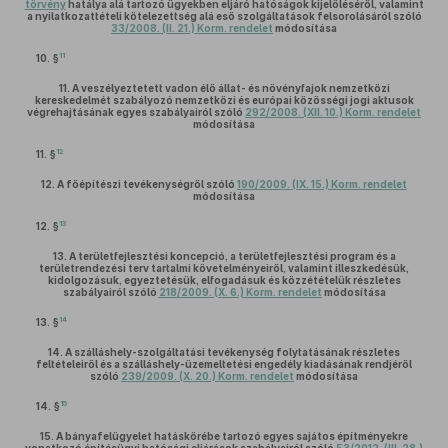
törvény
hatálya alá tartozó ügyekben eljáró hatóságok kijelöléséről, valamint
a nyilatkozattételi kötelezettség alá eső szolgáltatások felsorolásáról szóló
33/2008. (II. 21.) Korm. rendelet
módosítása
11
10. §
11.
A veszélyeztetett vadon élő állat- és növényfajok nemzetközi
kereskedelmét szabályozó nemzetközi és európai közösségi jogi aktusok
végrehajtásának egyes szabályairól szóló
292/2008. (XII. 10.) Korm. rendelet
módosítása
12
11. §
12.
A főépítészi tevékenységről szóló
190/2009. (IX. 15.) Korm. rendelet
módosítása
13
12. §
13.
A területfejlesztési koncepció, a területfejlesztési program és a
területrendezési terv tartalmi követelményeiről, valamint illeszkedésük,
kidolgozásuk, egyeztetésük, elfogadásuk és közzétételük részletes
szabályairól szóló
218/2009. (X. 6.) Korm. rendelet
módosítása
14
13. §
14.
A szálláshely-szolgáltatási tevékenység folytatásának részletes
feltételeiről és a szálláshely-üzemeltetési engedély kiadásának rendjéről
szóló
239/2009. (X. 20.) Korm. rendelet
módosítása
15
14. §
15.
A bányafelügyelet hatáskörébe tartozó egyes sajátos építményekre