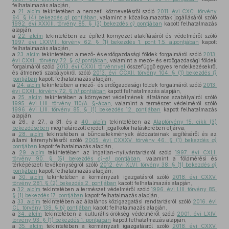
felhatalmazás alapján,
a
21. alcím
tekintetében a nemzeti köznevelésről szóló
2011. évi CXC. törvény
94. § (4) bekezdés
g)
pontjában
, valamint a közalkalmazottak jogállásáról szóló
1992. évi XXXIII. törvény 85. § (3) bekezdés
c)
pontjában
kapott felhatalmazás
alapján,
a
22. alcím
tekintetében az épített környezet alakításáról és védelméről szóló
1997. évi LXXVIII. törvény 62. § (1) bekezdés 1. pont 1.5. alpontjában
kapott
felhatalmazás alapján,
a
23. alcím
tekintetében a mező- és erdőgazdasági földek forgalmáról szóló
2013.
évi CXXII. törvény 72. §
c)
pontjában
, valamint a mező- és erdőgazdasági földek
forgalmáról szóló
2013. évi CXXII. törvénnyel
összefüggő egyes rendelkezésekről
és átmeneti szabályokról szóló
2013. évi CCXII. törvény 104. § (1) bekezdés
f)
pontjában
kapott felhatalmazás alapján,
a
24. alcím
tekintetében a mező- és erdőgazdasági földek forgalmáról szóló
2013.
évi CXXII. törvény 72. §
h)
pontjában
kapott felhatalmazás alapján,
a
25. alcím
tekintetében a környezet védelmének általános szabályairól szóló
1995. évi LIII. törvény 110/A. §-ában
, valamint a természet védelméről szóló
1996. évi LIII. törvény 85. § (1) bekezdés 12. pontjában
kapott felhatalmazás
alapján,
a 26., a 27., a 31. és a
40. alcím
tekintetében az
Alaptörvény 15. cikk (3)
bekezdésében
meghatározott eredeti jogalkotói hatáskörében eljárva,
a
28. alcím
tekintetében a bűncselekmények áldozatainak segítéséről és az
állami kárenyhítésről szóló
2005. évi CXXXV. törvény 46. § (1) bekezdés
a)
pontjában
kapott felhatalmazás alapján,
a
29. alcím
tekintetében az ingatlan-nyilvántartásról szóló
1997. évi CXLI.
törvény 90. § (5) bekezdés
c)–e)
pontjában
, valamint a földmérési és
térképészeti tevékenységről szóló
2012. évi XLVI. törvény 38. § (1) bekezdés
a)
pontjában
kapott felhatalmazás alapján,
a
30. alcím
tekintetében a kormányzati igazgatásról szóló
2018. évi CXXV.
törvény 281. § (2) bekezdés 2. pontjában
kapott felhatalmazás alapján,
a
32. alcím
tekintetében a természet védelméről szóló
1996. évi LIII. törvény 85.
§ (1) bekezdés 17. pontjában
kapott felhatalmazás alapján,
a
33. alcím
tekintetében az általános közigazgatási rendtartásról szóló
2016. évi
CL. törvény 139. §
b)
pontjában
kapott felhatalmazás alapján,
a
34. alcím
tekintetében a kulturális örökség védelméről szóló
2001. évi LXIV.
törvény 93. § (1) bekezdés 1. pontjában
kapott felhatalmazás alapján,
a
35. alcím
tekintetében a kormányzati igazgatásról szóló
2018. évi CXXV.