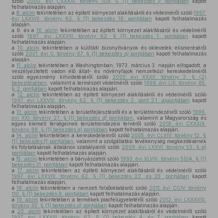
szóló
2000. évi CXXXIII. törvény 109. § (1) bekezdés
j)
pontjában
kapott
felhatalmazás alapján,
a
8. alcím
tekintetében az épített környezet alakításáról és védelméről szóló
1997.
évi LXXVIII. törvény 62. § (1) bekezdés 16. pontjában
kapott felhatalmazás
alapján,
a 9. és a
16. alcím
tekintetében az épített környezet alakításáról és védelméről
szóló
1997. évi LXXVIII. törvény 62. § (1) bekezdés 1. pontjában
kapott
felhatalmazás alapján,
a
10. alcím
tekintetében a külföldi bizonyítványok és oklevelek elismeréséről
szóló
2001. évi C. törvény 67. § (1) bekezdés
a)
pontjában
kapott felhatalmazás
alapján,
a
11. alcím
tekintetében a Washingtonban, 1973. március 3. napján elfogadott, a
veszélyeztetett vadon élő állat- és növényfajok nemzetközi kereskedelméről
szóló egyezmény kihirdetéséről szóló
2003. évi XXXII. törvény 3. § (2)
bekezdésében
, valamint a természet védelméről szóló
1996. évi LIII. törvény 85.
§ 2. pontjában
kapott felhatalmazás alapján,
a
12. alcím
tekintetében az épített környezet alakításáról és védelméről szóló
1997. évi LXXVIII. törvény 62. § (1) bekezdés 2. pont 2.1. alpontjában
kapott
felhatalmazás alapján,
a
13. alcím
tekintetében a területfejlesztésről és a területrendezésről szóló
1996.
évi XXI. törvény 27. § (1) bekezdés
d)
pontjában
, valamint a Magyarország és
egyes kiemelt térségeinek területrendezési tervéről szóló
2018. évi CXXXIX.
törvény 88. § (1) bekezdés
a)
pontjában
kapott felhatalmazás alapján,
a
14. alcím
tekintetében a kereskedelemről szóló
2005. évi CLXIV. törvény 12. §
(1) bekezdés
f)
pontjában
, valamint a szolgáltatási tevékenység megkezdésének
és folytatásának általános szabályairól szóló
2009. évi LXXVI. törvény 53. §
a)
pontjában
kapott felhatalmazás alapján,
a
15. alcím
tekintetében a bányászatról szóló
1993. évi XLVIII. törvény 50/A. § (1)
bekezdés 31. pontjában
kapott felhatalmazás alapján,
a
17. alcím
tekintetében az épített környezet alakításáról és védelméről szóló
1997. évi LXXVIII. törvény 62. § (1) bekezdés 22. és 23. pontjában
kapott
felhatalmazás alapján,
a
18. alcím
tekintetében a nemzeti felsőoktatásról szóló
2011. évi CCIV. törvény
110. § (1) bekezdés 8. pontjában
kapott felhatalmazás alapján,
a
19. alcím
tekintetében a termékek piacfelügyeletéről szóló
2012. évi LXXXVIII.
törvény 30. § (1) bekezdés
a)
pontjában
kapott felhatalmazás alapján,
a
20. alcím
tekintetében az épített környezet alakításáról és védelméről szóló
1997. évi LXXVIII. törvény 62. § (1) bekezdés 4. és 7. pontjában
kapott