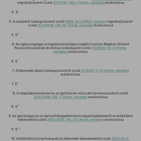
végrehajtásáról szóló
217/1997. (XII. 1.) Korm. rendelet
módosítása
5
4. §
5.
A családok támogatásáról szóló
1998. évi LXXXIV. törvény
végrehajtásáról
szóló
223/1998. (XII. 30.) Korm. rendelet
módosítása
6
5. §
6.
Az egészségügyi szolgáltatások Egészségbiztosítási Alapból történő
finanszírozásának részletes szabályairól szóló
43/1999. (III. 3.) Korm.
rendelet
módosítása
7
6. §
7.
A lakáscélú állami támogatásokról szóló
12/2001. (I. 31.) Korm. rendelet
módosítása
8
7. §
8.
A településrendezési és az építészeti-műszaki tervtanácsokról szóló
252/2006. (XII. 7.) Korm. rendelet
módosítása
9
8. §
9.
Az építésügyi és az építésfelügyeleti hatóságok kijelöléséről és működési
feltételeiről szóló
343/2006. (XII. 23.) Korm. rendelet
módosítása
10
9. §
10.
A külföldi bizonyítványok és oklevelek elismeréséről szóló
2001. évi C.