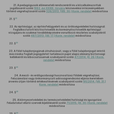
21.
A pedagógusok előmeneteli rendszeréről és a közalkalmazottak
jogállásáról szóló
1992. évi XXXIII. törvény
köznevelési intézményekben
történő végrehajtásáról szóló
326/2013. (VIII. 30.) Korm. rendelet
módosítása
22
21. §
22.
Az építésügyi, az építésfelügyeleti és az örökségvédelmi hatóságnál
foglalkoztatott köztisztviselők és kormánytisztviselők építésügyi
vizsgájára és szakmai továbbképzésére vonatkozó részletes szabályokról
szóló
487/2013. (XII. 17.) Korm. rendelet
módosítása
23
22. §
23.
A föld tulajdonjogának átruházását, vagy a föld tulajdonjogát érintő
más írásba foglalt jogügyletet tartalmazó papír alapú okmány biztonsági
kellékeiről és kibocsátásainak szabályairól szóló
47/2014. (II. 26.) Korm.
rendelet
módosítása
24
23. §
24.
A mező- és erdőgazdasági hasznosítású földek végrehajtási,
felszámolási vagy önkormányzati adósságrendezési eljárás keretében
árverés útján történő értékesítésének szabályairól szóló
191/2014. (VII. 31.)
Korm. rendelet
módosítása
25
24. §
25.
A környezetvédelmi és természetvédelmi hatósági és igazgatási
feladatokat ellátó szervek kijelöléséről szóló
71/2015. (III. 30.) Korm. rendelet
módosítása
26
25. §