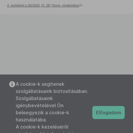
44
2. melléklet a 30/2020. (II. 29.) Korm. rendelethez
A cookie-k segítenek
szolgáltatásaink biztosításában.
Szolgáltatásaink
igénybevételével Ön
beleegyezik a cookie-k
Elfogadom
használatába.
A cookie-k kezeléséről