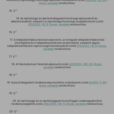
vonatkozó építésügyi hatósági eljárások szabályairól szóló
53/2012. (III. 28.)
Korm. rendelet
módosítása
16
15. §
16.
Az építésügyi és építésfelügyeleti hatósági eljárásokról és
ellenőrzésekről, valamint az építésügyi hatósági szolgáltatásról szóló
312/2012. (XI. 8.) Korm. rendelet
módosítása
17
16. §
17.
A településfejlesztési koncepcióról, az integrált településfejlesztési
stratégiáról és a településrendezési eszközökről, valamint egyes
településrendezési sajátos jogintézményekről szóló
314/2012. (XI. 8.) Korm.
rendelet
módosítása
18
17. §
18.
A felsőoktatási felvételi eljárásról szóló
423/2012. (XII. 29.) Korm.
rendelet
módosítása
19
18. §
19.
A piacfelügyeleti tevékenység részletes szabályairól szóló
6/2013. (I. 18.)
Korm. rendelet
módosítása
20
19. §
20.
Az építésügyi és az építésüggyel összefüggő szakmagyakorlási
tevékenységekről szóló
266/2013. (VII. 11.) Korm. rendelet
módosítása
21
20. §