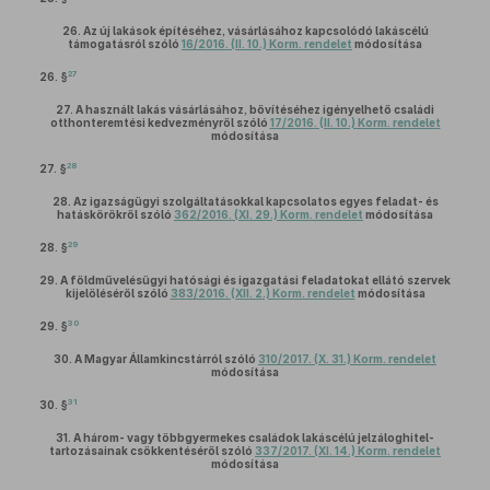
26.
Az új lakások építéséhez, vásárlásához kapcsolódó lakáscélú
támogatásról szóló
16/2016. (II. 10.) Korm. rendelet
módosítása
27
26. §
27.
A használt lakás vásárlásához, bővítéséhez igényelhető családi
otthonteremtési kedvezményről szóló
17/2016. (II. 10.) Korm. rendelet
módosítása
28
27. §
28.
Az igazságügyi szolgáltatásokkal kapcsolatos egyes feladat- és
hatáskörökről szóló
362/2016. (XI. 29.) Korm. rendelet
módosítása
29
28. §
29.
A földművelésügyi hatósági és igazgatási feladatokat ellátó szervek
kijelöléséről szóló
383/2016. (XII. 2.) Korm. rendelet
módosítása
30
29. §
30.
A Magyar Államkincstárról szóló
310/2017. (X. 31.) Korm. rendelet
módosítása
31
30. §
31.
A három- vagy többgyermekes családok lakáscélú jelzáloghitel-
tartozásainak csökkentéséről szóló
337/2017. (XI. 14.) Korm. rendelet
módosítása