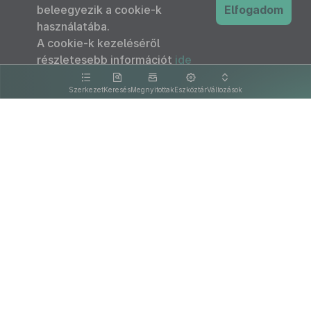
beleegyezik a cookie-k
Elfogadom
használatába.
A cookie-k kezeléséről
részletesebb információt
ide
kattintva olvashat.
Szerkezet
Keresés
Megnyitottak
Eszköztár
Változások
Kapcsolat