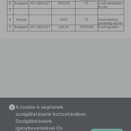
6.
Budapest
XIV. KERÜLET
31905/8
1/1
kivett beépítetlen
terület
7.
8.
Fonyód
7876
1/1
kivett lakóház,
gazdasági épület
9.
Budapest
XIV. KERÜLET
32429
239/1546
kivett egyetem
A cookie-k segítenek
szolgáltatásaink biztosításában.
Szolgáltatásaink
igénybevételével Ön