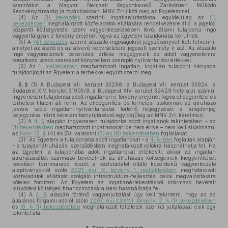
szerződést a Magyar Nemzeti Vagyonkezelő Zártkörűen Működő
Részvénytársaság (a továbbiakban: MNV Zrt.) köti meg az Egyetemmel.
(4)
Az
(1) bekezdés
szerinti ingatlanjuttatással egyidejűleg az
(1)
bekezdésben
meghatározott közfeladatok ellátására rendelkezésre álló, a jogelőd
központi költségvetési szerv vagyonkezelésében lévő, állami tulajdonú ingó
vagyontárgyak e törvény erejénél fogva az Egyetem tulajdonába kerülnek.
(5)
A
(4) bekezdés
szerint átszálló ingóságokról jegyzőkönyvet kell felvenni,
amelyet az átadó és az átvevő képviseletére jogosult személy ír alá. Az átszálló
ingó vagyonelemek bekerülési értéke megegyezik az adott vagyonelemre
vonatkozó, átadó szervezet könyveiben szereplő nyilvántartási értékkel.
(6)
Az
1. mellékletben
meghatározott ingatlan, ingatlan tulajdoni hányada
tulajdonjogát az Egyetem a terhekkel együtt szerzi meg.
5. §
(1)
A Budapest VII. kerület 33298, a Budapest VII. kerület 33824, a
Budapest XIV. kerület 31905/8, a Budapest XIV. kerület 32429 helyrajzi számú,
ingyenesen tulajdonba adott ingatlanon e törvény erejénél fogva elidegenítési és
terhelési tilalom áll fenn. Az elidegenítési és terhelési tilalomnak az átruházó
javára szóló ingatlan-nyilvántartásba történő feljegyzését a tulajdonjog
bejegyzése iránti kérelem benyújtásával egyidejűleg az MNV Zrt. kérelmezi.
(2)
A
4. §
alapján ingyenesen tulajdonba adott ingatlanok tekintetében – az
(1) bekezdésben
meghatározott ingatlanokat ide nem értve – nem kell alkalmazni
az
Nvtv. 13. §
(4) és (5), valamint
(7) és (8) bekezdésében
foglaltakat.
7
(3)
Az Egyetem a tulajdonába adott ingatlanokat – a
4. §-ban
foglaltak alapján
– a tulajdonátruházási szerződésben meghatározott célokra használhatja fel. Ha
az Egyetem a tulajdonába adott ingatlanokat értékesíti, akkor az ingatlan
átruházásából származó bevételnek az átruházás költségeinek kiegyenlítését
követően fennmaradó részét a közfeladatot ellátó közérdekű vagyonkezelő
alapítványokról szóló
2021. évi IX. törvény 1. mellékletében
meghatározott
közfeladatok ellátását szolgáló infrastruktúra-fejlesztési célok megvalósítására
köteles fordítani. Az Egyetem az ingatlanértékesítésből származó bevételt
működési költségek finanszírozására nem használhatja fel.
(4)
A
4. §
alapján történő vagyonjuttatást úgy kell tekinteni, hogy az az
általános forgalmi adóról szóló
2007. évi CXXVII. törvény 17. § (1) bekezdésében
és
18. § (1) bekezdésében
meghatározott feltételek szerinti juttatással esik egy
tekintet alá.