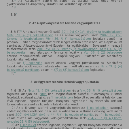
(3)
Az Alapítvány alapító okiratában az alapítói jogok teljes körének
gyakorlására az Alapítvány kuratóriuma kerülhet kijelölésre.
3
(4)
4
2. §
2.
Az Alapítvány részére történő vagyonjuttatás
5
3. §
(1)
A nemzeti vagyonról szóló
2011. évi CXCVI. törvény (a továbbiakban:
Nvtv.) 13. § (3) bekezdésében
és az állami vagyonról szóló
2007. évi CVI.
törvény (a továbbiakban: Vtv.) 36. § (1) bekezdésében
foglaltak alapján, a
preambulumban meghatározott célok megvalósítása érdekében, az alapító okirat
szerint az Állatorvostudományi Egyetem (a továbbiakban: Egyetem) – nemzeti
felsőoktatásról szóló
2011. évi CCIV. törvény (a továbbiakban: Nftv.) 4. § (2)
bekezdésében
meghatározott – fenntartói jogát – a
Vtv. 36. § (2) bekezdése
szerinti rendelkezéstől eltérve – alapítói vagyoni juttatásként az Alapítvány
tulajdonába kell adni.
(2)
Az
(1) bekezdés
szerint alapítói vagyoni juttatásként az Alapítvány
tulajdonába adott vagyon tekintetében nem kell alkalmazni az
Nvtv. 13. § (4)
bekezdés
b)
pontjában
, valamint
(7) és (8) bekezdésében
foglaltakat.
6
(3)
3.
Az Egyetem részére történő vagyonjuttatás
4. §
(1)
Az
Nvtv. 13. § (3) bekezdésében
és a
Vtv. 36. § (1) bekezdésében
foglaltak alapján az
Nftv.
-ben meghatározott oktatási, tudományos kutatási
feladatok ellátását szolgáló, az
1. mellékletben
felsorolt egyes állami tulajdonban
lévő ingatlan, ingatlan tulajdoni hányada ingyenesen, nyilvántartási értéken
történő átvezetéssel az Egyetem tulajdonába kerül.
(2)
Az e törvény szerinti vagyonjuttatás során az
1. mellékletben
szereplő
védett ingatlan esetében nem kell alkalmazni a kulturális örökség védelméről
szóló
2001. évi LXIV. törvény 44. § (1) bekezdés
a)
pontját
és
(4) bekezdését
,
valamint az állami vagyonnal való gazdálkodásról szóló
254/2007. (X. 4.) Korm.
rendelet 25. § (5) bekezdését
.
(3)
Az
1. melléklet
szerinti ingatlan, ingatlan tulajdoni hányada tekintetében a
tulajdonváltozás ingatlan-nyilvántartásba történő bejegyzésére alkalmas