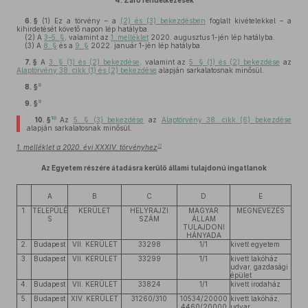
4.
Záró rendelkezések
6. §
(1)
Ez a törvény – a
(2) és (3) bekezdésben
foglalt kivételekkel – a
kihirdetését követő napon lép hatályba.
(2)
A
3–5. §
, valamint az
1. melléklet
2020. augusztus 1-jén lép hatályba.
(3)
A
8. §
és a
9. §
2022. január 1-jén lép hatályba.
7. §
A
3. § (1) és (2) bekezdése
, valamint az
5. § (1) és (2) bekezdése
az
Alaptörvény 38. cikk (1) és (2) bekezdése
alapján sarkalatosnak minősül.
8
8. §
9
9. §
10
10. §
Az
5. § (3) bekezdése
az
Alaptörvény 38. cikk (6) bekezdése
alapján sarkalatosnak minősül.
11
1. melléklet a 2020. évi XXXIV. törvényhez
Az Egyetem részére átadásra kerülő állami tulajdonú ingatlanok
A
B
C
D
E
1.
TELEPÜLÉ
KERÜLET
HELYRAJZI
MAGYAR
MEGNEVEZÉS
S
SZÁM
ÁLLAM
TULAJDONI
HÁNYADA
2.
Budapest
VII. KERÜLET
33298
1/1
kivett egyetem
3.
Budapest
VII. KERÜLET
33299
1/1
kivett lakóház
udvar, gazdasági
épület
4.
Budapest
VII. KERÜLET
33824
1/1
kivett irodaház
5.
Budapest
XIV. KERÜLET
31260/310
10534/20000
kivett lakóház,
4460/20000
udvar