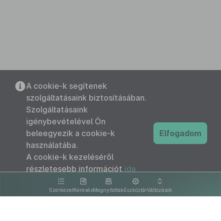
A cookie-k segítenek
szolgáltatásaink biztosításában.
Szolgáltatásaink
igénybevételével Ön
beleegyezik a cookie-k
Elfogadom
használatába.
A cookie-k kezeléséről
részletesebb információt
ide
kattintva olvashat.
Szerkezet
Keresés
Megnyitottak
Eszköztár
Változások