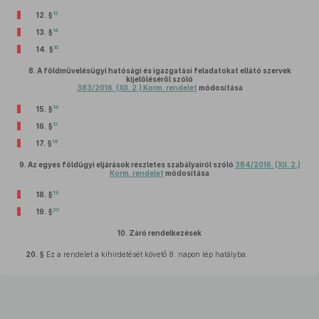
13
12. §
14
13. §
15
14. §
8.
A földművelésügyi hatósági és igazgatási feladatokat ellátó szervek
kijelöléséről szóló
383/2016. (XII. 2.) Korm. rendelet
módosítása
16
15. §
17
16. §
18
17. §
9.
Az egyes földügyi eljárások részletes szabályairól szóló
384/2016. (XII. 2.)
Korm. rendelet
módosítása
19
18. §
20
19. §
10.
Záró rendelkezések
20. §
Ez a rendelet a kihirdetését követő 8. napon lép hatályba.