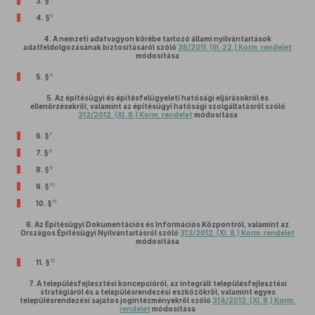
3. §
5
4. §
4.
A nemzeti adatvagyon körébe tartozó állami nyilvántartások
adatfeldolgozásának biztosításáról szóló
38/2011. (III. 22.) Korm. rendelet
módosítása
6
5. §
5.
Az építésügyi és építésfelügyeleti hatósági eljárásokról és
ellenőrzésekről, valamint az építésügyi hatósági szolgáltatásról szóló
312/2012. (XI. 8.) Korm. rendelet
módosítása
7
6. §
8
7. §
9
8. §
10
9. §
11
10. §
6.
Az Építésügyi Dokumentációs és Információs Központról, valamint az
Országos Építésügyi Nyilvántartásról szóló
313/2012. (XI. 8.) Korm. rendelet
módosítása
12
11. §
7.
A településfejlesztési koncepcióról, az integrált településfejlesztési
stratégiáról és a településrendezési eszközökről, valamint egyes
településrendezési sajátos jogintézményekről szóló
314/2012. (XI. 8.) Korm.
rendelet
módosítása