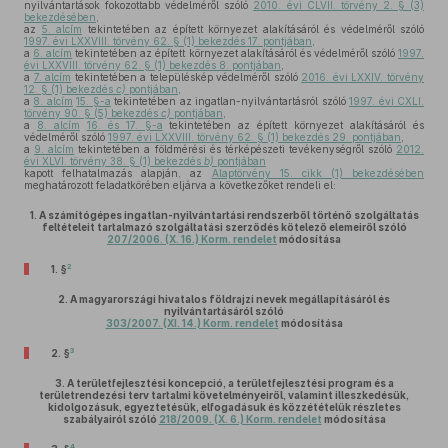
nyilvántartások fokozottabb védelméről szóló
2010. évi CLVII. törvény 2. § (3)
bekezdésében
,
az
5. alcím
tekintetében az épített környezet alakításáról és védelméről szóló
1997. évi LXXVIII. törvény 62. § (1) bekezdés 17. pontjában
,
a
6. alcím
tekintetében az épített környezet alakításáról és védelméről szóló
1997.
évi LXXVIII. törvény 62. § (1) bekezdés 8. pontjában
,
a
7. alcím
tekintetében a településkép védelméről szóló
2016. évi LXXIV. törvény
12. § (1) bekezdés
c)
pontjában
,
a
8. alcím
15. §-a
tekintetében az ingatlan-nyilvántartásról szóló
1997. évi CXLI.
törvény 90. § (5) bekezdés
c)
pontjában
,
a
8. alcím
16. és 17. §-a
tekintetében az épített környezet alakításáról és
védelméről szóló
1997. évi LXXVIII. törvény 62. § (1) bekezdés 29. pontjában
,
a
9. alcím
tekintetében a földmérési és térképészeti tevékenységről szóló
2012.
évi XLVI. törvény 38. § (1) bekezdés
b)
pontjában
kapott felhatalmazás alapján, az
Alaptörvény 15. cikk (1) bekezdésében
meghatározott feladatkörében eljárva a következőket rendeli el:
1.
A számítógépes ingatlan-nyilvántartási rendszerből történő szolgáltatás
feltételeit tartalmazó szolgáltatási szerződés kötelező elemeiről szóló
207/2006. (X. 16.) Korm. rendelet
módosítása
2
1. §
2.
A magyarországi hivatalos földrajzi nevek megállapításáról és
nyilvántartásáról szóló
303/2007. (XI. 14.) Korm. rendelet
módosítása
3
2. §
3.
A területfejlesztési koncepció, a területfejlesztési program és a
területrendezési terv tartalmi követelményeiről, valamint illeszkedésük,
kidolgozásuk, egyeztetésük, elfogadásuk és közzétételük részletes
szabályairól szóló
218/2009. (X. 6.) Korm. rendelet
módosítása
4