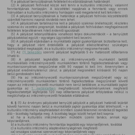
f)
a pályázat benyújtásának feltételeit és elbírálásának határidejét.
(2)
A pályázati felhívást közzé kell tenni a kulturális intézmény, valamint
fenntartójának honlapján. A közzététel napjának a fenntartó vagy ennek
hiányában a kulturális intézmény honlapján való megjelenést kell tekinteni.
(3)
A pályázat benyújtásának a határideje a pályázati felhívás közzétételétől
számított harminc napnál rövidebb nem lehet.
(4)
A pályázatnak tartalmaznia kell a pályázó szakmai önéletrajzát, részletes
szakmai és vezetési programját, továbbá a pályázati felhívásban megfogalmazott
feltételek teljesítésének hitelt érdemlő igazolását.
(5)
A pályázat lebonyolítására vonatkozó teljes dokumentációt – a benyújtott
pályázatokkal együtt – egységes ügyiratként kell kezelni.
(6)
A pályázati eljárásban a munkáltatói jogkör gyakorlójának biztosítania kell,
hogy a pályázat iránt érdeklődők a pályázat elkészítéséhez szükséges
tájékoztatást megkapják, és a kulturális intézményt megismerhessék.
(7)
Az
(1) bekezdés
szerinti pályázat legfeljebb 5 év határozott időtartamra
írható ki.
(8)
A pályázatot legkésőbb az intézményvezetői munkakört betöltő
munkavállaló intézményvezetői munkakörben történő foglalkoztatásának vagy
munkaviszonyának megszűnése előtt 90 nappal ki kell írni. Amennyiben a
pályázat eredménytelenül zárul, a pályázat megismételt kiírásáról 90 napon
belül gondoskodni kell.
(9)
Ha az intézményvezető munkaviszonyának megszűnését vagy az
intézményvezetői munkakörben történő foglalkoztatása megszűnését követő
napon az intézményvezetői munkakör nem kerül betöltésre, a munkáltatói jogkör
gyakorlója az
1. mellékletben
meghatározott követelményeknek megfelelő
foglalkoztatottját legfeljebb 120 nap időtartamra pályázat lefolytatása nélkül is
megbízhatja az intézményvezetői feladatok ellátásával.
6. §
(1)
Az érvényes pályázatot benyújtó pályázót a pályázati határidő lejártát
követő harminc napon belül a munkáltatói jogkör gyakorlója által létrehozott, – a
kulturális intézmény alapfeladatait érintően szakértelemmel rendelkező tagokból
álló – bizottság hallgatja meg. A bizottság tagjai között helyet kell kapnia
a)
ha a kulturális intézményben működik üzemi tanács, annak egy
képviselőjének,
b)
a kulturális intézmény fenntartója legalább egy képviselőjének, továbbá
c)
a kulturális intézmény alaptevékenységének megfelelő
ca)
országos szakmai szervezet egy képviselőjének vagy