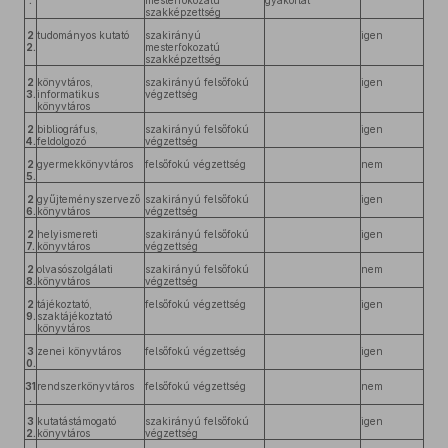
.
mesterfokozatú
gyakorlat
szakképzettség
2
tudományos kutató
szakirányú
igen
2.
mesterfokozatú
szakképzettség
2
könyvtáros,
szakirányú felsőfokú
igen
3.
informatikus
végzettség
könyvtáros
2
bibliográfus,
szakirányú felsőfokú
igen
4.
feldolgozó
végzettség
2
gyermekkönyvtáros
felsőfokú végzettség
nem
5.
2
gyűjteményszervező
szakirányú felsőfokú
igen
6.
könyvtáros
végzettség
2
helyismereti
szakirányú felsőfokú
igen
7.
könyvtáros
végzettség
2
olvasószolgálati
szakirányú felsőfokú
nem
8.
könyvtáros
végzettség
2
tájékoztató,
felsőfokú végzettség
igen
9.
szaktájékoztató
könyvtáros
3
zenei könyvtáros
felsőfokú végzettség
igen
0.
31
rendszerkönyvtáros
felsőfokú végzettség
nem
.
3
kutatástámogató
szakirányú felsőfokú
igen
2.
könyvtáros
végzettség