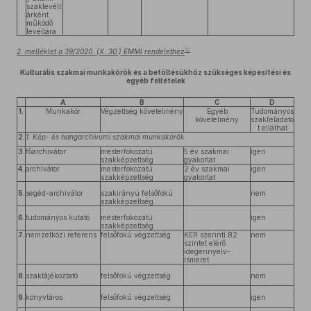
szaklevélt
árként
működő
levéltára
12
2. melléklet a 39/2020. (X. 30.) EMMI rendelethez
Kulturális szakmai munkakörök és a betöltésükhöz szükséges képesítési és
egyéb feltételek
A
B
C
D
1.
Munkakör
Végzettség követelmény
Egyéb
Tudományos
követelmény
szakfeladato
t elláthat
2.
1. Kép- és hangarchívumi szakmai munkakörök
3.
főarchivátor
mesterfokozatú
5 év szakmai
igen
szakképzettség
gyakorlat
4.
archivátor
mesterfokozatú
2 év szakmai
igen
szakképzettség
gyakorlat
5.
segéd-archivátor
szakirányú felsőfokú
nem
szakképzettség
6.
tudományos kutató
mesterfokozatú
igen
szakképzettség
7.
nemzetközi referens
felsőfokú végzettség
KER szerinti B2
nem
szintet elérő
idegennyelv-
ismeret
8.
szaktájékoztató
felsőfokú végzettség
nem
9.
könyvtáros
felsőfokú végzettség
igen