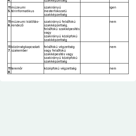
4.
szakképzettség
11
múzeumi
szakirányú
igen
5.
térinformatikus
mesterfokozatú
szakképzettség
11
múzeumi kiállítás-
szakirányú felsőfokú
nem
6.
rendező
szakképzettség,
felsőfokú szakképesítés
vagy
szakirányú középfokú
szakképzettség
11
közönségkapcsolati
felsőfokú végzettség
nem
7.
szakember
vagy felsőfokú
szakképesítés vagy
szakirányú középfokú
szakképzettség
11
teremőr
középfokú végzettség
nem
8.