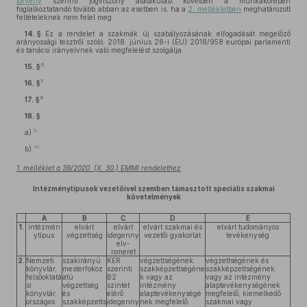
törvény
szerinti jogviszony átalakulást követően a munkakörében
foglalkoztatandó tovább abban az esetben is, ha a
2. mellékletben
meghatározott
feltételeknek nem felel meg.
14. §
Ez a rendelet a szakmák új szabályozásának elfogadását megelőző
arányossági tesztről szóló, 2018. június 28-i (EU) 2018/958 európai parlamenti
és tanácsi irányelvnek való megfelelést szolgálja.
6
15. §
7
16. §
8
17. §
18. §
9
a)
10
b)
1. melléklet a 39/2020. (X. 30.) EMMI rendelethez
Intézménytípusok vezetőivel szemben támasztott speciális szakmai
követelmények
A
B
C
D
E
1.
intézmén
elvárt
elvárt
elvárt szakmai és
elvárt tudományos
ytípus
végzettség
idegenny
vezetői gyakorlat
tevékenység
elv-
ismeret
2.
Nemzeti
szakirányú
KER
végzettségének,
végzettségének és
könyvtár,
mesterfokoz
szerinti
szakképzettségéne
szakképzettségének
felsőoktatá
atú
B2
k vagy az
vagy az intézmény
si
végzettség
szintet
intézmény
alaptevékenységének
könyvtár,
és
elérő
alaptevékenységé
megfelelő, kiemelkedő
országos
szakképzetts
idegenny
nek megfelelő
szakmai vagy