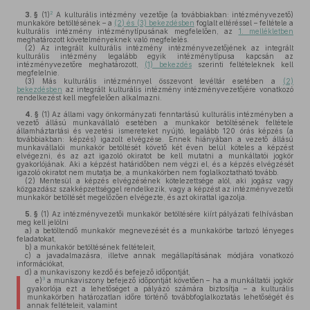
2
3. §
(1)
A kulturális intézmény vezetője (a továbbiakban: intézményvezető)
munkaköre betöltésének – a
(2) és (3) bekezdésben
foglalt eltéréssel – feltétele a
kulturális intézmény intézménytípusának megfelelően, az
1. mellékletben
meghatározott követelményeknek való megfelelés.
(2)
Az integrált kulturális intézmény intézményvezetőjének az integrált
kulturális intézmény legalább egyik intézménytípusa kapcsán az
intézményvezetőre meghatározott,
(1) bekezdés
szerinti feltételeknek kell
megfelelnie.
(3)
Más kulturális intézménnyel összevont levéltár esetében a
(2)
bekezdésben
az integrált kulturális intézmény intézményvezetőjére vonatkozó
rendelkezést kell megfelelően alkalmazni.
4. §
(1)
Az állami vagy önkormányzati fenntartású kulturális intézményben a
vezető állású munkavállaló esetében a munkakör betöltésének feltétele
államháztartási és vezetési ismereteket nyújtó, legalább 120 órás képzés (a
továbbiakban: képzés) igazolt elvégzése. Ennek hiányában a vezető állású
munkavállalói munkakör betöltését követő két éven belül köteles a képzést
elvégezni, és az azt igazoló okiratot be kell mutatni a munkáltatói jogkör
gyakorlójának. Aki a képzést határidőben nem végzi el, és a képzés elvégzését
igazoló okiratot nem mutatja be, a munkakörben nem foglalkoztatható tovább.
(2)
Mentesül a képzés elvégzésének kötelezettsége alól, aki jogász vagy
közgazdász szakképzettséggel rendelkezik, vagy a képzést az intézményvezetői
munkakör betöltését megelőzően elvégezte, és azt okirattal igazolja.
5. §
(1)
Az intézményvezetői munkakör betöltésére kiírt pályázati felhívásban
meg kell jelölni
a)
a betöltendő munkakör megnevezését és a munkakörbe tartozó lényeges
feladatokat,
b)
a munkakör betöltésének feltételeit,
c)
a javadalmazásra, illetve annak megállapításának módjára vonatkozó
információkat,
d)
a munkaviszony kezdő és befejező időpontját,
3
e)
a munkaviszony befejező időpontját követően – ha a munkáltatói jogkör
gyakorlója ezt a lehetőséget a pályázó számára biztosítja – a kulturális
munkakörben határozatlan időre történő továbbfoglalkoztatás lehetőségét és
annak feltételeit, valamint