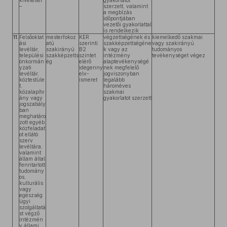
kivétellel
gyakorlatot
–
szerzett, valamint
a megbízás
időpontjában
vezetői gyakorlattal
is rendelkezik
11.
Felsőoktat
mesterfokoz
KER
végzettségének és
kiemelkedő szakmai
ási
atú
szerinti
szakképzettségéne
vagy szakirányú
levéltár,
szakirányú
B2
k vagy az
tudományos
települési
szakképzetts
szintet
intézmény
tevékenységet végez
önkormán
ég
elérő
alaptevékenységé
yzati
idegenny
nek megfelelő
levéltár,
elv-
jogviszonyban
köztestüle
ismeret
legalább
t,
hároméves
közalapítv
szakmai
ány vagy
gyakorlatot szerzett
jogszabály
ban
meghatáro
zott egyéb
közfeladat
ot ellátó
szerv
levéltára,
valamint
állam által
fenntartott
tudomány
os,
kulturális
vagy
egészség
ügyi
szolgáltatá
st végző
intézmén
y állami