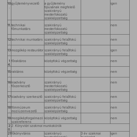
10
gyűjteményvezető
a gyűjtemény
igen
.
típusának megfelelő
szakirányú
mesterfokozatú
szakképzettség
11.
technikai
szakirányú
nem
főmunkatárs
mesterfokozatú
szakképzettség
12
technikai munkatárs
szakirányú felsőfokú
nem
.
szakképzettség
13
mozgókép restaurátor
szakirányú felsőfokú
igen
.
szakképzettség
1
főraktáros
középfokú végzettség
nem
4.
15
raktáros
középfokú végzettség
nem
.
16
kiadvány
szakirányú
nem
.
főszerkesztő
mesterfokozatú
szakképzettség
17
kiadvány szerkesztő
szakirányú felsőfokú
nem
.
szakképzettség
18
filmmúzeum
szakirányú felsőfokú
nem
.
moziüzemvezető
szakképzettség
19
mozgóképforgalmazó
középfokú végzettség
nem
.
szakreferens
2
2. Könyvtári szakmai munkakörök
0.
21
főkönyvtáros
szakirányú
3 év szakmai
igen