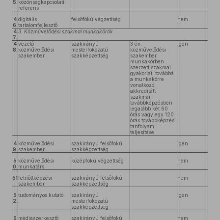
5.
közönségkapcsolati
referens
4
digitális
felsőfokú végzettség
nem
6.
tartalomfejlesztő
4
3. Közművelődési szakmai munkakörök
7.
4
vezető
szakirányú
3 év,
igen
8.
közművelődési
mesterfokozatú
közművelődési
szakember
szakképzettség
szakember
munkakörben
szerzett szakmai
gyakorlat, továbbá
a munkakörre
vonatkozó,
akkreditált
szakmai
továbbképzésben
legalább két 60
órás vagy egy 120
órás továbbképzési
tanfolyam
teljesítése
4
közművelődési
szakirányú felsőfokú
igen
9.
szakember
szakképzettség
5
közművelődési
középfokú végzettség
nem
0.
munkatárs
51
felnőttképzési
szakirányú felsőfokú
nem
.
szakember
szakképzettség
5
tudományos kutató
szakirányú
igen
2.
mesterfokozatú
szakképzettség
5
médiaszerkesztő
szakirányú felsőfokú
nem