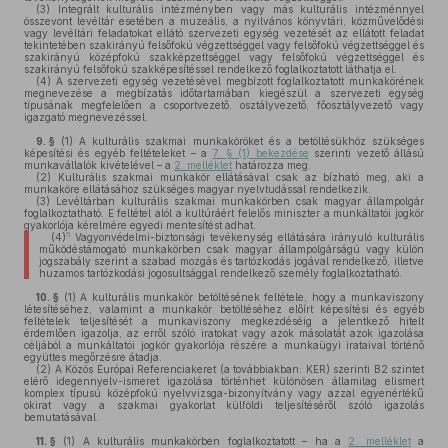
(3)
Integrált kulturális intézményben vagy más kulturális intézménnyel
összevont levéltár esetében a muzeális, a nyilvános könyvtári, közművelődési
vagy levéltári feladatokat ellátó szervezeti egység vezetését az ellátott feladat
tekintetében szakirányú felsőfokú végzettséggel vagy felsőfokú végzettséggel és
szakirányú középfokú szakképzettséggel vagy felsőfokú végzettséggel és
szakirányú felsőfokú szakképesítéssel rendelkező foglalkoztatott láthatja el.
(4)
A szervezeti egység vezetésével megbízott foglalkoztatott munkakörének
megnevezése a megbízatás időtartamában kiegészül a szervezeti egység
típusának megfelelően a csoportvezető, osztályvezető, főosztályvezető vagy
igazgató megnevezéssel.
9. §
(1)
A kulturális szakmai munkaköröket és a betöltésükhöz szükséges
képesítési és egyéb feltételeket – a
7. § (1) bekezdése
szerinti vezető állású
munkavállalók kivételével – a
2. melléklet
határozza meg.
(2)
Kulturális szakmai munkakör ellátásával csak az bízható meg, aki a
munkaköre ellátásához szükséges magyar nyelvtudással rendelkezik.
(3)
Levéltárban kulturális szakmai munkakörben csak magyar állampolgár
foglalkoztatható. E feltétel alól a kultúráért felelős miniszter a munkáltatói jogkör
gyakorlója kérelmére egyedi mentesítést adhat.
5
(4)
Vagyonvédelmi-biztonsági tevékenység ellátására irányuló kulturális
működéstámogató munkakörben csak magyar állampolgárságú vagy külön
jogszabály szerint a szabad mozgás és tartózkodás jogával rendelkező, illetve
huzamos tartózkodási jogosultsággal rendelkező személy foglalkoztatható.
10. §
(1)
A kulturális munkakör betöltésének feltétele, hogy a munkaviszony
létesítéséhez, valamint a munkakör betöltéséhez előírt képesítési és egyéb
feltételek teljesítését a munkaviszony megkezdéséig a jelentkező hitelt
érdemlően igazolja, az erről szóló iratokat vagy azok másolatát azok igazolása
céljából a munkáltatói jogkör gyakorlója részére a munkaügyi irataival történő
együttes megőrzésre átadja.
(2)
A Közös Európai Referenciakeret (a továbbiakban: KER) szerinti B2 szintet
elérő idegennyelv-ismeret igazolása történhet különösen államilag elismert
komplex típusú középfokú nyelvvizsga-bizonyítvány vagy azzal egyenértékű
okirat vagy a szakmai gyakorlat külföldi teljesítéséről szóló igazolás
bemutatásával.
11. §
(1)
A kulturális munkakörben foglalkoztatott – ha a
2. melléklet
a