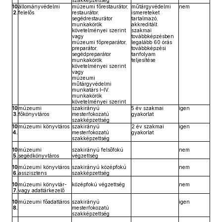
szakképzettség
10
állományvédelmi
múzeumi főrestaurátor,
műtárgyvédelmi
nem
2.
felelős
restaurátor,
ismereteket
segédrestaurátor
tartalmazó,
munkakörök
akkreditált
követelményei szerint
szakmai
vagy
továbbképzésben
múzeumi főpreparátor,
legalább 60 órás
preparátor,
továbbképzési
segédpreparátor
tanfolyam
munkakörök
teljesítése
követelményei szerint
vagy
múzeumi
műtárgyvédelmi
munkatárs I–IV.
munkakörök
követelményei szerint
10
múzeumi
szakirányú
5 év szakmai
igen
3.
főkönyvtáros
mesterfokozatú
gyakorlat
szakképzettség
10
múzeumi könyvtáros
szakirányú
2 év szakmai
igen
4.
mesterfokozatú
gyakorlat
szakképzettség
10
múzeumi
szakirányú felsőfokú
nem
5.
segédkönyvtáros
végzettség
10
múzeumi könyvtáros
szakirányú középfokú
nem
6.
asszisztens
szakképzettség
10
múzeumi könyvtár-
középfokú végzettség
nem
7.
vagy adattárkezelő
10
múzeumi főadattáros
szakirányú
igen
8.
mesterfokozatú
szakképzettség