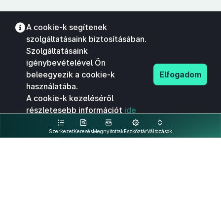
A cookie-k segítenek
szolgáltatásaink biztosításában.
Szolgáltatásaink
igénybevételével Ön
beleegyezik a cookie-k
Elfogadom
használatába.
A cookie-k kezeléséről
részletesebb információt
ide
kattintva olvashat.
Szerkezet
Keresés
Megnyitottak
Eszköztár
Változások