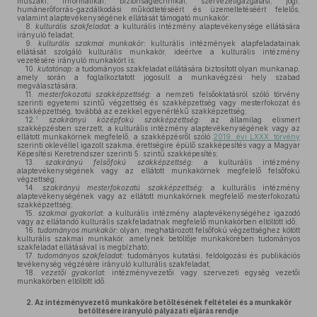
műszaki, informatikai, biztonságtechnikai, szervezetigazgatási, jogi,
humánerőforrás-gazdálkodási működtetéséért és üzemeltetéséért felelős,
valamint alaptevékenységének ellátását támogató munkakör;
8.
kulturális szakfeladat:
a kulturális intézmény alaptevékenysége ellátására
irányuló feladat;
9.
kulturális szakmai munkakör:
kulturális intézmények alapfeladatainak
ellátását szolgáló kulturális munkakör, ideértve a kulturális intézmény
vezetésére irányuló munkakört is;
10.
kutatónap:
a tudományos szakfeladat ellátására biztosított olyan munkanap,
amely során a foglalkoztatott jogosult a munkavégzési hely szabad
megválasztására;
11.
mesterfokozatú szakképzettség:
a nemzeti felsőoktatásról szóló törvény
szerinti egyetemi szintű végzettség és szakképzettség vagy mesterfokozat és
szakképzettség, továbbá az ezekkel egyenértékű szakképzettség;
1
12.
szakirányú középfokú szakképzettség:
az államilag elismert
szakképzésben szerzett, a kulturális intézmény alaptevékenységének vagy az
ellátott munkakörnek megfelelő, a szakképzésről szóló
2019. évi LXXX. törvény
szerinti oklevéllel igazolt szakma, érettségire épülő szakképesítés vagy a Magyar
Képesítési Keretrendszer szerinti 5. szintű szakképesítés;
13.
szakirányú felsőfokú szakképzettség:
a kulturális intézmény
alaptevékenységének vagy az ellátott munkakörnek megfelelő felsőfokú
végzettség;
14.
szakirányú mesterfokozatú szakképzettség:
a kulturális intézmény
alaptevékenységének vagy az ellátott munkakörnek megfelelő mesterfokozatú
szakképzettség;
15.
szakmai gyakorlat:
a kulturális intézmény alaptevékenységéhez igazodó
vagy az ellátandó kulturális szakfeladatnak megfelelő munkakörben eltöltött idő;
16.
tudományos munkakör:
olyan, meghatározott felsőfokú végzettséghez kötött
kulturális szakmai munkakör, amelynek betöltője munkakörében tudományos
szakfeladat ellátásával is megbízható;
17.
tudományos szakfeladat:
tudományos kutatási, feldolgozási és publikációs
tevékenység végzésére irányuló kulturális szakfeladat;
18.
vezetői gyakorlat:
intézményvezetői vagy szervezeti egység vezetői
munkakörben eltöltött idő.
2.
Az intézményvezető munkaköre betöltésének feltételei és a munkakör
betöltésére irányuló pályázati eljárás rendje