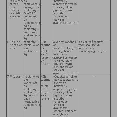
lélekszám
és
intézmény
ot meg
szakképzetts
alaptevékenységé
nem
ég vagy nem
nek megfelelő
haladó
szakirányú
jogviszonyban
település
felsőfokú
legalább
esetében
végzettség
hároméves
és
szakmai
szakképzetts
gyakorlatot szerzett
ég és
szakirányú
középfokú
szakképzetts
ég
6.
Kép- és
szakirányú
KER
a végzettségének
kiemelkedő szakmai
hangarchí
mesterfokoz
szerinti
és
vagy szakirányú
vum
atú
B2
szakképzettségéne
tudományos
szakképzetts
szintet
k és egyben az
tevékenységet végez
ég
elérő
intézmény
idegenny
alaptevékenységé
elv-
nek megfelelő
ismeret
jogviszonyban
legalább ötéves
szakmai
gyakorlatot szerzett
7.
Múzeum
mesterfokoz
KER
végzettségének és
–
atú
szerinti
szakképzettségéne
végzettség
B2
k vagy az
és
szintet
intézmény
szakirányú
elérő
alaptevékenységé
szakképzetts
idegenny
nek megfelelő
ég, jogász
elv-
jogviszonyban
vagy
ismeret
legalább
közgazdász
hároméves
szakképzetts
szakmai
ég
gyakorlatot
szerzett, valamint
a megbízás