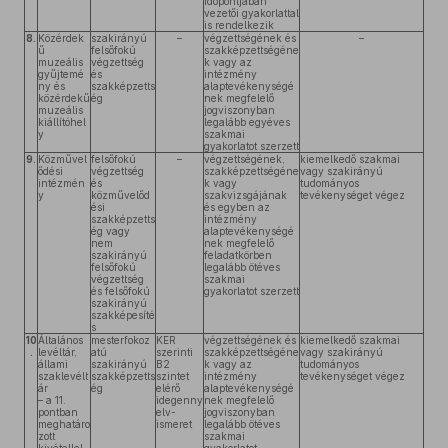
időpontjában
vezetői gyakorlattal
is rendelkezik
8.
Közérdek
szakirányú
–
végzettségének és
–
ű
felsőfokú
szakképzettségéne
muzeális
végzettség
k vagy az
gyűjtemé
és
intézmény
ny és
szakképzetts
alaptevékenységé
közérdekű
ég
nek megfelelő
muzeális
jogviszonyban
kiállítóhel
legalább egyéves
y
szakmai
gyakorlatot szerzett
9.
Közművel
felsőfokú
–
végzettségének,
kiemelkedő szakmai
ődési
végzettség
szakképzettségéne
vagy szakirányú
intézmén
és
k vagy
tudományos
y
közművelőd
szakvizsgájának
tevékenységet végez
ési
és egyben az
szakképzetts
intézmény
ég vagy
alaptevékenységé
nem
nek megfelelő
szakirányú
feladatkörben
felsőfokú
legalább ötéves
végzettség
szakmai
és felsőfokú
gyakorlatot szerzett
szakirányú
szakképesíté
s
10
Általános
mesterfokoz
KER
végzettségének és
kiemelkedő szakmai
.
levéltár,
atú
szerinti
szakképzettségéne
vagy szakirányú
állami
szakirányú
B2
k vagy az
tudományos
szaklevélt
szakképzetts
szintet
intézmény
tevékenységet végez
ár
ég
elérő
alaptevékenységé
– a 11.
idegenny
nek megfelelő
pontban
elv-
jogviszonyban
meghatáro
ismeret
legalább ötéves
zott
szakmai