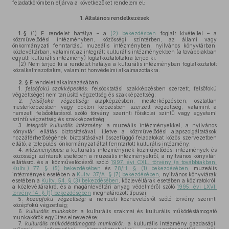
feladatkörömben eljárva a következőket rendelem el:
1.
Általános rendelkezések
1. §
(1)
E rendelet hatálya – a
(2) bekezdésben
foglalt kivétellel – a
közművelődési intézményben, közösségi színtérben, az állami vagy
önkormányzati fenntartású muzeális intézményben, nyilvános könyvtárban,
közlevéltárban, valamint az integrált kulturális intézményekben (a továbbiakban
együtt: kulturális intézmény) foglalkoztatottakra terjed ki.
(2)
Nem terjed ki a rendelet hatálya a kulturális intézményben foglalkoztatott
közalkalmazottakra, valamint honvédelmi alkalmazottakra.
2. §
E rendelet alkalmazásában
1.
felsőfokú szakképesítés:
felsőoktatási szakképzésben szerzett, felsőfokú
végzettséget nem tanúsító végzettség és szakképzettség;
2.
felsőfokú végzettség:
alapképzésben, mesterképzésben, osztatlan
mesterképzésben vagy doktori képzésben szerzett végzettség, valamint a
nemzeti felsőoktatásról szóló törvény szerinti főiskolai szintű vagy egyetemi
szintű végzettség és szakképzettség;
3.
integrált kulturális intézmény:
a muzeális intézményekkel, a nyilvános
könyvtári ellátás biztosításával, illetve a közművelődési alapszolgáltatások
hozzáférhetőségének biztosításával összefüggő feladatokat közös szervezetben
ellátó, a települési önkormányzat által fenntartott kulturális intézmény;
4.
intézménytípus:
a kulturális intézménynek közművelődési intézmények és
közösségi színterek esetében a muzeális intézményekről, a nyilvános könyvtári
ellátásról és a közművelődésről szóló
1997. évi CXL. törvény (a továbbiakban:
Kultv.) 77. § (5) bekezdésében
és
78/H. § (1) bekezdésében
, muzeális
intézmények esetében a
Kultv. 37/A. § (7) bekezdésében
, nyilvános könyvtárak
esetében a
Kultv. 54. § (3) bekezdésében
, közlevéltárak esetében a köziratokról,
a közlevéltárakról és a magánlevéltári anyag védelméről szóló
1995. évi LXVI.
törvény 14. § (1) bekezdésében
meghatározott típusai;
5.
középfokú végzettség:
a nemzeti köznevelésről szóló törvény szerinti
középfokú végzettség;
6.
kulturális munkakör:
a kulturális szakmai és kulturális működéstámogató
munkakörök együttes elnevezése;
7.
kulturális működéstámogató munkakör:
a kulturális intézmény gazdasági,