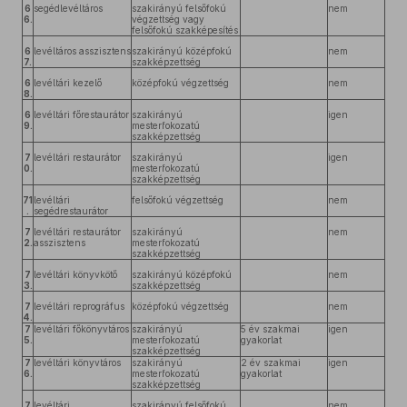
6
segédlevéltáros
szakirányú felsőfokú
nem
6.
végzettség vagy
felsőfokú szakképesítés
6
levéltáros asszisztens
szakirányú középfokú
nem
7.
szakképzettség
6
levéltári kezelő
középfokú végzettség
nem
8.
6
levéltári főrestaurátor
szakirányú
igen
9.
mesterfokozatú
szakképzettség
7
levéltári restaurátor
szakirányú
igen
0.
mesterfokozatú
szakképzettség
71
levéltári
felsőfokú végzettség
nem
.
segédrestaurátor
7
levéltári restaurátor
szakirányú
nem
2.
asszisztens
mesterfokozatú
szakképzettség
7
levéltári könyvkötő
szakirányú középfokú
nem
3.
szakképzettség
7
levéltári reprográfus
középfokú végzettség
nem
4.
7
levéltári főkönyvtáros
szakirányú
5 év szakmai
igen
5.
mesterfokozatú
gyakorlat
szakképzettség
7
levéltári könyvtáros
szakirányú
2 év szakmai
igen
6.
mesterfokozatú
gyakorlat
szakképzettség
7
levéltári
szakirányú felsőfokú
nem