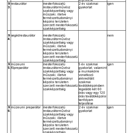
9
restaurátor
mesterfokozatú
2 év szakmai
igen
3.
restaurátorművész
gyakorlat
szakképzettség vagy
műszaki, illetve
természettudományi
képzési területen
szerzett mesterfokozatú
szakképzettség
9
segédrestaurátor
mesterfokozatú
nem
4.
restaurátorművész
szakképzettség vagy
műszaki, illetve
természettudományi
képzési területen
szerzett mesterfokozatú
szakképzettség
9
múzeumi
mesterfokozatú
5 év szakmai
igen
5.
főpreparátor
restaurátorművész
gyakorlat, valamint
szakképzettség vagy
a munkakörre
műszaki, illetve
vonatkozó
természettudományi
akkreditált
képzési területen
szakmai
szerzett mesterfokozatú
továbbképzésben
szakképzettség
legalább két 60
órás vagy egy 120
órás továbbképzési
tanfolyam
teljesítése
9
múzeumi preparátor
mesterfokozatú
2 év szakmai
igen
6.
restaurátorművész
gyakorlat
szakképzettség vagy
műszaki, illetve
természettudományi
képzési területen
szerzett mesterfokozatú
szakképzettség