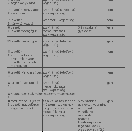
7.
segédkönyvtáros
végzettség
7
levéltári könyvtáros
szakirányú középfokú
nem
8.
asszisztens
szakképzettség
7
levéltári
középfokú végzettség
nem
9.
könyvtárkezelő
8
vezető
szakirányú
3 év szakmai
igen
0.
levéltárpedagógus
mesterfokozatú
gyakorlat
szakképzettség
81
levéltárpedagógus
szakirányú felsőfokú
igen
.
végzettség
8
levéltári
szakirányú felsőfokú
nem
2.
közművelődési
végzettség
szakember vagy
levéltári kulturális
menedzser
8
levéltár-informatikus
szakirányú felsőfokú
nem
3.
végzettség
8
tudományos kutató
szakirányú
igen
4.
mesterfokozatú
szakképzettség
8
5. Muzeális intézményi szakmai munkakörök
5.
8
főmuzeológus (vagy
az alkalmazás szerinti
5 év szakmai
igen
6.
vezető muzeológus
múzeumi szakágnak
gyakorlat, valamint
vagy főkurátor)
megfelelő szakirányú
a munkakörre
mesterfokozatú
vonatkozó
szakképzettség
akkreditált
szakmai
továbbképzésben
legalább két 60
órás vagy egy 120