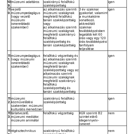
10
múzeumi adattáros
szakirányú felsőfokú
igen
9.
szakképzettség
11
vezető
az alkalmazás szerinti
3 év szakmai
igen
0.
múzeumpedagógus
múzeumi szakágnak
gyakorlat, valamint
(vagy vezető
megfelelő felsőfokú
a munkakörre
múzeumi
tanári szakképzettség
vonatkozó,
ismeretátadó
vagy
akkreditált
szakember)
az alkalmazás szerinti
szakmai
múzeumi szakágnak
továbbképzésben
megfelelő szakirányú
legalább két 60
felsőfokú
órás vagy egy 120
szakképzettség és
órás továbbképzési
tanári szakképzettség
tanfolyam
teljesítése
11
múzeumpedagógus
felsőfokú végzettség és
igen
1.
(vagy múzeumi
az alkalmazás szerinti
ismeretátadó
múzeumi szakágnak
szakember)
megfelelő tanári
szakképzettség vagy az
alkalmazás szerinti
múzeumi szakágnak
megfelelő szakirányú
felsőfokú
szakképzettség és
tanári szakképzettség
11
múzeumi
szakirányú felsőfokú
igen
2.
közművelődési
szakképzettség
szakember, múzeumi
kulturális menedzser
11
tárlatvezető,
felsőfokú végzettség
KER szerinti B2
nem
3.
múzeumi mediátor,
szintet elérő
múzeumi animátor
idegennyelv-
ismeret
11
régésztechnikus
szakirányú felsőfokú
nem