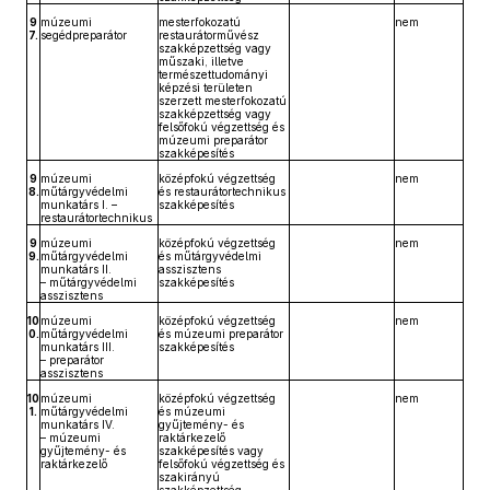
9
múzeumi
mesterfokozatú
nem
7.
segédpreparátor
restaurátorművész
szakképzettség vagy
műszaki, illetve
természettudományi
képzési területen
szerzett mesterfokozatú
szakképzettség vagy
felsőfokú végzettség és
múzeumi preparátor
szakképesítés
9
múzeumi
középfokú végzettség
nem
8.
műtárgyvédelmi
és restaurátortechnikus
munkatárs I. –
szakképesítés
restaurátortechnikus
9
múzeumi
középfokú végzettség
nem
9.
műtárgyvédelmi
és műtárgyvédelmi
munkatárs II.
asszisztens
– műtárgyvédelmi
szakképesítés
asszisztens
10
múzeumi
középfokú végzettség
nem
0.
műtárgyvédelmi
és múzeumi preparátor
munkatárs III.
szakképesítés
– preparátor
asszisztens
10
múzeumi
középfokú végzettség
nem
1.
műtárgyvédelmi
és múzeumi
munkatárs IV.
gyűjtemény- és
– múzeumi
raktárkezelő
gyűjtemény- és
szakképesítés vagy
raktárkezelő
felsőfokú végzettség és
szakirányú