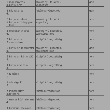
3
régi könyves
szakirányú felsőfokú
igen
3.
könyvtáros
végzettség
3
kézirattáros
felsőfokú végzettség
igen
4.
3
könyvtárostanár,
szakirányú felsőfokú
nem
5.
könyvtárpedagógiai
végzettség
tanár
3
segédkönyvtáros
szakirányú középfokú
nem
6.
szakképzettség
3
könyvtáros
középfokú végzettség
nem
7.
asszisztens
3
könyvtári restaurátor
szakirányú középfokú
igen
8.
szakképzettség
3
könyvtári könyvkötő
középfokú végzettség
nem
9.
4
könyvtárkezelő
középfokú végzettség
nem
0.
4
raktáros
–
nem
1.
4
adatrögzítő
középfokú végzettség
nem
2.
4
minőségügyi
felsőfokú végzettség
nem
3.
referens
4
nemzetközi referens
felsőfokú végzettség
nem
4.
4
kommunikációs és
felsőfokú végzettség
nem