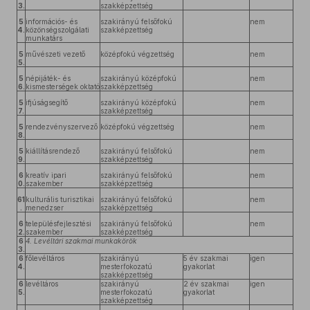
3.
szakképzettség
5
információs- és
szakirányú felsőfokú
nem
4.
közönségszolgálati
szakképzettség
munkatárs
5
művészeti vezető
középfokú végzettség
nem
5.
5
népijáték- és
szakirányú középfokú
nem
6.
kismesterségek oktató
szakképzettség
5
ifjúságsegítő
szakirányú középfokú
nem
7.
szakképzettség
5
rendezvényszervező
középfokú végzettség
nem
8.
5
kiállításrendező
szakirányú felsőfokú
nem
9.
szakképzettség
6
kreatív ipari
szakirányú felsőfokú
nem
0.
szakember
szakképzettség
61
kulturális turisztikai
szakirányú felsőfokú
nem
.
menedzser
szakképzettség
6
településfejlesztési
szakirányú felsőfokú
nem
2.
szakember
szakképzettség
6
4. Levéltári szakmai munkakörök
3.
6
főlevéltáros
szakirányú
5 év szakmai
igen
4.
mesterfokozatú
gyakorlat
szakképzettség
6
levéltáros
szakirányú
2 év szakmai
igen
5.
mesterfokozatú
gyakorlat
szakképzettség