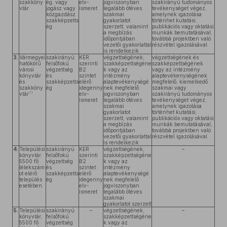
szakköny
ég, vagy
elv-
jogviszonyban
szakirányú tudományos
vtár
jogász vagy
ismeret
legalább ötéves
tevékenységet végez,
közgazdász
szakmai
amelynek igazolása
szakképzetts
gyakorlatot
történhet kutatási,
ég
szerzett, valamint
publikációs vagy oktatási
a megbízás
munkák bemutatásával,
időpontjában
továbbá projektben való
vezetői gyakorlattal
részvétel igazolásával
is rendelkezik
3.
Vármegyei
szakirányú
KER
végzettségének,
végzettségének és
hatókörű
felsőfokú
szerinti
szakképzettségéne
szakképzettségének
városi
végzettség
B2
k vagy az
vagy az intézmény
könyvtár
és
szintet
intézmény
alaptevékenységének
és
szakképzetts
elérő
alaptevékenységé
megfelelő, kiemelkedő
szakköny
ég
idegenny
nek megfelelő
szakmai vagy
11
vtár
elv-
jogviszonyban
szakirányú tudományos
ismeret
legalább ötéves
tevékenységet végez,
szakmai
amelynek igazolása
gyakorlatot
történhet kutatási,
szerzett, valamint
publikációs vagy oktatási
a megbízás
munkák bemutatásával,
időpontjában
továbbá projektben való
vezetői gyakorlattal
részvétel igazolásával
is rendelkezik
4.
Települési
szakirányú
KER
végzettségének,
–
könyvtár,
felsőfokú
szerinti
szakképzettségéne
5500 fő
végzettség
B2
k vagy az
lélekszám
és
szintet
intézmény
ot elérő
szakképzetts
elérő
alaptevékenységé
település
ég
idegenny
nek megfelelő
esetében
elv-
jogviszonyban
ismeret
legalább ötéves
szakmai
gyakorlatot szerzett
5.
Települési
szakirányú
–
végzettségének,
–
könyvtár,
felsőfokú
szakképzettségéne
5500 fő
végzettség
k vagy az