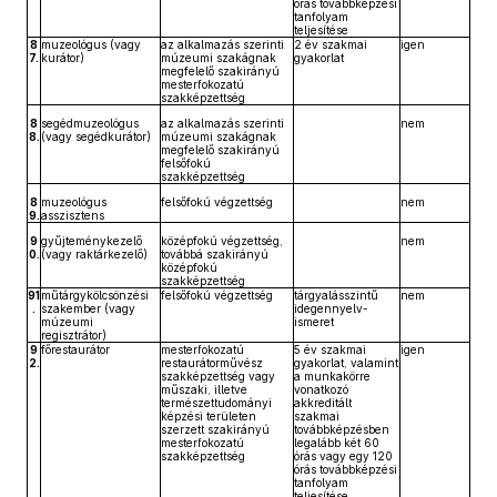
órás továbbképzési
tanfolyam
teljesítése
8
muzeológus (vagy
az alkalmazás szerinti
2 év szakmai
igen
7.
kurátor)
múzeumi szakágnak
gyakorlat
megfelelő szakirányú
mesterfokozatú
szakképzettség
8
segédmuzeológus
az alkalmazás szerinti
nem
8.
(vagy segédkurátor)
múzeumi szakágnak
megfelelő szakirányú
felsőfokú
szakképzettség
8
muzeológus
felsőfokú végzettség
nem
9.
asszisztens
9
gyűjteménykezelő
középfokú végzettség,
nem
0.
(vagy raktárkezelő)
továbbá szakirányú
középfokú
szakképzettség
91
műtárgykölcsönzési
felsőfokú végzettség
tárgyalásszintű
nem
.
szakember (vagy
idegennyelv-
múzeumi
ismeret
regisztrátor)
9
főrestaurátor
mesterfokozatú
5 év szakmai
igen
2.
restaurátorművész
gyakorlat, valamint
szakképzettség vagy
a munkakörre
műszaki, illetve
vonatkozó
természettudományi
akkreditált
képzési területen
szakmai
szerzett szakirányú
továbbképzésben
mesterfokozatú
legalább két 60
szakképzettség
órás vagy egy 120
órás továbbképzési
tanfolyam
teljesítése