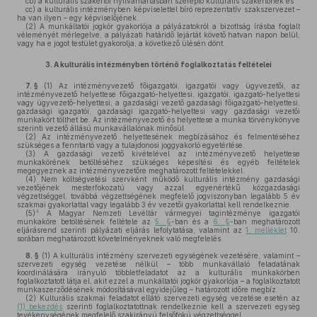
cb)
a kulturális szakértői nyilvántartásban szereplő kulturális szakértőnek és
cc)
a kulturális intézményben képviselettel bíró reprezentatív szakszervezet –
ha van ilyen – egy képviselőjének.
(2)
A munkáltatói jogkör gyakorlója a pályázatokról a bizottság írásba foglalt
véleményét mérlegelve, a pályázati határidő lejártát követő hatvan napon belül,
vagy ha e jogot testület gyakorolja, a következő ülésén dönt.
3.
A kulturális intézményben történő foglalkoztatás feltételei
7. §
(1)
Az intézményvezető főigazgatói, igazgatói vagy ügyvezetői, az
intézményvezető helyettese főigazgató-helyettesi, igazgatói, igazgató-helyettesi
vagy ügyvezető-helyettesi, a gazdasági vezető gazdasági főigazgató-helyettesi,
gazdasági igazgatói, gazdasági igazgató-helyettesi vagy gazdasági vezetői
munkakört tölthet be. Az intézményvezető és helyettese a munka törvénykönyve
szerinti vezető állású munkavállalónak minősül.
(2)
Az intézményvezető helyettesének megbízásához és felmentéséhez
szükséges a fenntartó vagy a tulajdonosi joggyakorló egyetértése.
(3)
A gazdasági vezető kivételével az intézményvezető helyettese
munkakörének betöltéséhez szükséges képesítési és egyéb feltételek
megegyeznek az intézményvezetőre meghatározott feltételekkel.
(4)
Nem költségvetési szervként működő kulturális intézmény gazdasági
vezetőjének mesterfokozatú vagy azzal egyenértékű közgazdasági
végzettséggel, továbbá végzettségének megfelelő jogviszonyban legalább 5 év
szakmai gyakorlattal vagy legalább 3 év vezetői gyakorlattal kell rendelkeznie.
4
(5)
A Magyar Nemzeti Levéltár vármegyei tagintézménye igazgatói
munkaköre betöltésének feltétele az
5. §
-ban és a
6. §
-ban meghatározott
eljárásrend szerinti pályázati eljárás lefolytatása, valamint az
1. melléklet
10.
sorában meghatározott követelményeknek való megfelelés.
8. §
(1)
A kulturális intézmény szervezeti egységének vezetésére, valamint –
szervezeti egység vezetése nélkül – több munkavállaló feladatának
koordinálására irányuló többletfeladatot az a kulturális munkakörben
foglalkoztatott látja el, akit ezzel a munkáltatói jogkör gyakorlója – a foglalkoztatott
munkaszerződésének módosításával egyidejűleg – határozott időre megbíz.
(2)
Kulturális szakmai feladatot ellátó szervezeti egység vezetése esetén az
(1) bekezdés
szerinti foglalkoztatottnak rendelkeznie kell a szervezeti egység
tevékenységének megfelelő szakirányú felsőfokú végzettséggel.