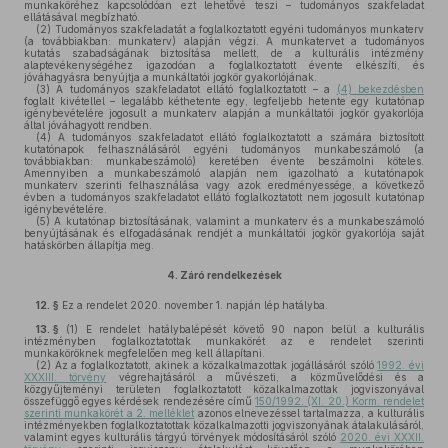
munkaköréhez kapcsolódóan ezt lehetővé teszi – tudományos szakfeladat
ellátásával megbízható.
(2)
Tudományos szakfeladatát a foglalkoztatott egyéni tudományos munkaterv
(a továbbiakban: munkaterv) alapján végzi. A munkatervet a tudományos
kutatás szabadságának biztosítása mellett, de a kulturális intézmény
alaptevékenységéhez igazodóan a foglalkoztatott évente elkészíti, és
jóváhagyásra benyújtja a munkáltatói jogkör gyakorlójának.
(3)
A tudományos szakfeladatot ellátó foglalkoztatott – a
(4) bekezdésben
foglalt kivétellel – legalább kéthetente egy, legfeljebb hetente egy kutatónap
igénybevételére jogosult a munkaterv alapján a munkáltatói jogkör gyakorlója
által jóváhagyott rendben.
(4)
A tudományos szakfeladatot ellátó foglalkoztatott a számára biztosított
kutatónapok felhasználásáról egyéni tudományos munkabeszámoló (a
továbbiakban: munkabeszámoló) keretében évente beszámolni köteles.
Amennyiben a munkabeszámoló alapján nem igazolható a kutatónapok
munkaterv szerinti felhasználása vagy azok eredményessége, a következő
évben a tudományos szakfeladatot ellátó foglalkoztatott nem jogosult kutatónap
igénybevételére.
(5)
A kutatónap biztosításának, valamint a munkaterv és a munkabeszámoló
benyújtásának és elfogadásának rendjét a munkáltatói jogkör gyakorlója saját
hatáskörben állapítja meg.
4.
Záró rendelkezések
12. §
Ez a rendelet 2020. november 1. napján lép hatályba.
13. §
(1)
E rendelet hatálybalépését követő 90 napon belül a kulturális
intézményben foglalkoztatottak munkakörét az e rendelet szerinti
munkaköröknek megfelelően meg kell állapítani.
(2)
Az a foglalkoztatott, akinek a közalkalmazottak jogállásáról szóló
1992. évi
XXXIII. törvény
végrehajtásáról a művészeti, a közművelődési és a
közgyűjteményi területen foglalkoztatott közalkalmazottak jogviszonyával
összefüggő egyes kérdések rendezésére című
150/1992. (XI. 20.) Korm. rendelet
szerinti munkakörét a 2. melléklet
azonos elnevezéssel tartalmazza, a kulturális
intézményekben foglalkoztatottak közalkalmazotti jogviszonyának átalakulásáról,
valamint egyes kulturális tárgyú törvények módosításáról szóló
2020. évi XXXII.