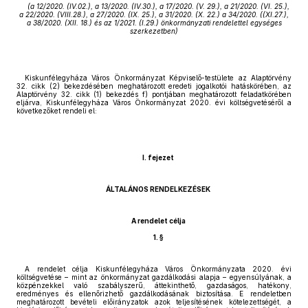
(a 12/2020. (IV.02.), a 13/2020. (IV.30.), a 17/2020. (V. 29.), a 21/2020. (VI. 25.),
a 22/2020. (VIII.28.), a 27/2020. (IX. 25.), a 31/2020. (X. 22.) a 34/2020. ((XI.27.),
a 38/2020. (XII. 18.) és az 1/2021. (I.29.) önkormányzati rendelettel egységes
szerkezetben)
Kiskunfélegyháza Város Önkormányzat Képviselő-testülete az Alaptörvény
32. cikk (2) bekezdésében meghatározott eredeti jogalkotói hatáskörében, az
Alaptörvény 32. cikk (1) bekezdés f) pontjában meghatározott feladatkörében
eljárva, Kiskunfélegyháza Város Önkormányzat 2020. évi költségvetéséről a
következőket rendeli el:
I. fejezet
ÁLTALÁNOS RENDELKEZÉSEK
A rendelet célja
1. §
A rendelet célja Kiskunfélegyháza Város Önkormányzata 2020. évi
költségvetése – mint az önkormányzat gazdálkodási alapja – egyensúlyának, a
közpénzekkel való szabályszerű, áttekinthető, gazdaságos, hatékony,
eredményes és ellenőrizhető gazdálkodásának biztosítása. E rendeletben
meghatározott bevételi előirányzatok azok teljesítésének kötelezettségét, a