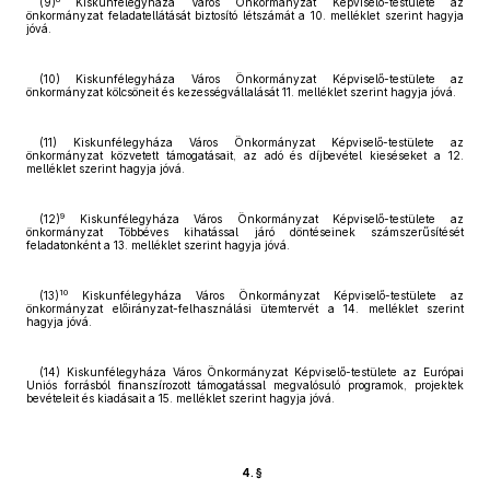
(9)
Kiskunfélegyháza Város Önkormányzat Képviselő-testülete az
önkormányzat feladatellátását biztosító létszámát a 10. melléklet szerint hagyja
jóvá.
(10) Kiskunfélegyháza Város Önkormányzat Képviselő-testülete az
önkormányzat kölcsöneit és kezességvállalását 11. melléklet szerint hagyja jóvá.
(11) Kiskunfélegyháza Város Önkormányzat Képviselő-testülete az
önkormányzat közvetett támogatásait, az adó és díjbevétel kieséseket a 12.
melléklet szerint hagyja jóvá.
9
(12)
Kiskunfélegyháza Város Önkormányzat Képviselő-testülete az
önkormányzat Többéves kihatással járó döntéseinek számszerűsítését
feladatonként a 13. melléklet szerint hagyja jóvá.
10
(13)
Kiskunfélegyháza Város Önkormányzat Képviselő-testülete az
önkormányzat előirányzat-felhasználási ütemtervét a 14. melléklet szerint
hagyja jóvá.
(14) Kiskunfélegyháza Város Önkormányzat Képviselő-testülete az Európai
Uniós forrásból finanszírozott támogatással megvalósuló programok, projektek
bevételeit és kiadásait a 15. melléklet szerint hagyja jóvá.
4. §