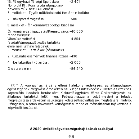
16. Félegyházi Térségi Sportiskola
-2 401
Nonprofit Kft. Kosárlabda utánpótlás-
nevelés műk-hez TAO önrész
8. melléklet - Egyéb működési célú tám.áht-n belülre
2. Diáksport támogatása
-500
3. meléklet - Önkormányzat dologi kiadásai
Önkormányzati igazgatás/Kiemelt városi
-40 000
rendezvények
Városüzemeltetési
-4.854
feladat/Városgazdálkodás tartaléka,
előre nem látható feladatok
9. melléklet - Tartalékok (céltartalék)
2. Kulturális események finanszírozása
-430
4. Hóeltakarítás (külterület)
-2 000
Ö s s z e s e n :
-86 240
12
(7)
A koronavírus járvány elleni hatékony védekezés, az állampolgárok
egészségének megóvása érdekében szükséges intézkedések, illetve az ezekhez
kapcsolódó kiadások forrásaként Kiskunfélegyháza Város Önkormányzata az
általános tartalékot jelöli meg. Felhatalmazza a polgármestert a feladat
megvalósítása érdekében szükséges kötelezettségvállalások megtételére, melyről
utólagosan, a soron következő költségvetési rendelet-módosításban tájékoztatja a
képviselő-testületet.
A 2020. évi költségvetés végrehajtásának szabályai
6. §