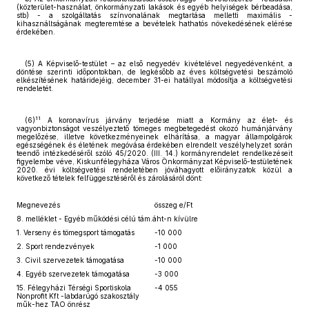
(közterület-használat, önkormányzati lakások és egyéb helyiségek bérbeadása,
stb) - a szolgáltatás színvonalának megtartása melletti maximális -
kihasználtságának megteremtése a bevételek hathatós növekedésének elérése
érdekében.
(5) A Képviselő-testület – az első negyedév kivételével negyedévenként, a
döntése szerinti időpontokban, de legkésőbb az éves költségvetési beszámoló
elkészítésének határidejéig, december 31-ei hatállyal módosítja a költségvetési
rendeletét.
11
(6)
A koronavírus járvány terjedése miatt a Kormány az élet- és
vagyonbiztonságot veszélyeztető tömeges megbetegedést okozó humánjárvány
megelőzése, illetve következményeinek elhárítása, a magyar állampolgárok
egészségének és életének megóvása érdekében elrendelt veszélyhelyzet során
teendő intézkedéséről szóló 45/2020. (III. 14.) kormányrendelet rendelkezéseit
figyelembe véve, Kiskunfélegyháza Város Önkormányzat Képviselő-testületének
2020. évi költségvetési rendeletében jóváhagyott előirányzatok közül a
következő tételek felfüggesztéséről és zárolásáról dönt:
Megnevezés
összeg e/Ft
8. melléklet - Egyéb működési célú tám.áht-n kívülre
1. Verseny és tömegsport támogatás
-10 000
2. Sport rendezvények
-1 000
3. Civil szervezetek támogatása
-10 000
4. Egyéb szervezetek támogatása
-3 000
15. Félegyházi Térségi Sportiskola
-4 055
Nonprofit Kft -labdarúgó szakosztály
műk-hez TAO önrész