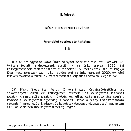
II. fejezet
RÉSZLETES RENDELKEZÉSEK
A rendelet szerkezete, tartalma
3. §
(1) Kiskunfélegyháza Város Önkormányzat Képviselő-testülete – az Áht. 23.
§-ában foglalt rendelkezések alapján – az önkormányzat 2020. évi
költségvetésének táblarendszerét e rendelet 1-15. mellékletek szerint hagyja
jóvá, mely rendszer szerint kell elkészíteni az önkormányzat 2020. évi első
féléves, továbbá a 2020. évi zárszámadást a teljesítés adatokkal kiegészítve.
1
(2)
Kiskunfélegyháza Város Önkormányzat Képviselő-testülete az
önkormányzat 2020. évi költségvetési bevételeit és költségvetési kiadásait
rovatok, kiemelt előirányzatok, működési és felhalmozási megbontása szerint,
továbbá a költségvetési egyenleg, a többlet, illetve a hiány finanszírozására
szolgáló finanszírozási kiadások és bevételek összegét közgazdasági tagolásban
az 1. mellékletben (Költségvetési mérleg) rögzíti.
Tárgyévi költségvetési bevételek
6.398.781