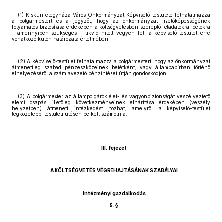
(1) Kiskunfélegyháza Város Önkormányzat Képviselő-testülete felhatalmazza
a polgármestert és a jegyzőt, hogy az önkormányzat fizetőképességének
folyamatos biztosítása érdekében a költségvetésben szereplő feladatokra, célokra
– amennyiben szükséges - likvid hitelt vegyen fel, a képviselő-testület erre
vonatkozó külön határozata értelmében.
(2) A képviselő-testület felhatalmazza a polgármestert, hogy az önkormányzat
átmenetileg szabad pénzeszközeinek betétként, vagy állampapírban történő
elhelyezéséről a számlavezető pénzintézet útján gondoskodjon.
(3) A polgármester az állampolgárok élet- és vagyonbiztonságát veszélyeztető
elemi csapás, illetőleg következményeinek elhárítása érdekében (veszély
helyzetben) átmeneti intézkedést hozhat, amelyről a képviselő-testület
legközelebbi testületi ülésén be kell számolnia.
III. fejezet
A KÖLTSÉGVETÉS VÉGREHAJTÁSÁNAK SZABÁLYAI
Intézményi gazdálkodás
5. §