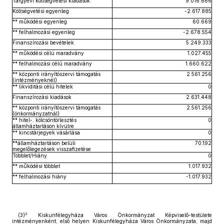
Tárgyévi költségvetési kiadások
9.016.666
Költségvetési egyenleg
-2.617.885
** működési egyenleg
60.669
** felhalmozási egyenleg
-2.678.554
Finanszírozási bevételek
5.249.333
** működési célú maradvány
1.027.455
** felhalmozási célú maradvány
1.660.622
** központi irányítószervi támogatás
2.561.256
(intézményeknél)
** likviditási célú hitelek
0
Finanszírozási kiadások
2.631.448
** központi irányítószervi támogatás
2.561.256
(önkormányzatnál)
** hitel-, kölcsöntörlesztés
0
államháztartáson kívülre
** kincstárjegyek vásárlása
0
**államháztartáson belüli
70.192
megelőlegezések visszafizetése
Többlet/Hiány
0
** működési többlet
1.017.932
** felhalmozási hiány
-1.017.932
2
(3)
Kiskunfélegyháza Város Önkormányzat Képviselő-testülete
intézményenként, első helyen Kiskunfélegyháza Város Önkormányzata, majd