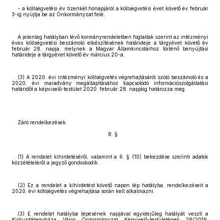
- a költségvetési év tizenkét hónapjáról a költségvetési évet követő év február
3-ig nyújtja be az Önkormányzat felé.
A jelenleg hatályban lévő kormányrendeletben foglaltak szerint az intézményi
éves költségvetési beszámoló elkészítésének határideje a tárgyévet követő év
február 28. napja, melynek a Magyar Államkincstárhoz történő benyújtási
határideje a tárgyévet követő év március 20-a.
(3) A 2020. évi intézményi költségvetés végrehajtásáról szóló beszámoló és a
2020. évi maradvány megállapításához kapcsolódó információszolgáltatási
határidőt a képviselő-testület 2020. február 28. napjáig határozza meg.
Záró rendelkezések
8. §
(1) A rendelet kihirdetéséről, valamint a 6. § (10) bekezdése szerinti adatok
közzétételéről a jegyző gondoskodik.
(2) Ez a rendelet a kihirdetést követő napon lép hatályba, rendelkezéseit a
2020. évi költségvetés végrehajtása során kell alkalmazni.
(3) E rendelet hatályba lépésének napjával egyidejűleg hatályát veszti a
Kiskunfélegyháza Város Önkormányzat Képviselő-testületének 28/2019.