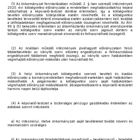
(1) Az önkormányzat fenntartásában működő, 2. §-ban szereplő intézmények
2020. évi költségvetési előirányzatai a rendeletben meghatározottakhoz képest
változhatnak a képviselő-testület döntése értelmében, így a költségvetési
bevételi előirányzatok túlteljesítése esetén növelhetők, és a költségvetési
bevételek tervezettől történő elmaradása esetén azokat csökkenteni kell, továbbá
a célfeladatokban megfogalmazott előirányzatok összegével növelhetők. Az Áht.
86 § (5) bekezdés értelmében az államháztartás önkormányzati alrendszerébe
tartozó költségvetési szerv esetén az irányító szerv jogosult dönteni a
költségvetési szerv maradványának elvonandó és felhasználható összegéről.
(2) Az önállóan működő intézmények jóváhagyott előirányzatain felüli
többletbevételei az irányító szerv előzetes engedélyével, a felhasználásra
engedélyezett többletnek megfelelő összegű, az irányító szerv hatáskörében
végrehajtott előirányzat-módosítás után használható fel.
(3) A helyi önkormányzati költségvetési szervek bevételi és kiadási
előirányzatai a kormányrendeletben meghatározott esetekben saját hatáskörben
módosíthatók. A polgármester a költségvetési szerv saját hatáskörében
végrehajtott előirányzat-módosításokról, átcsoportosításokról a képviselő-testületet
harminc napon belül tájékoztatja.
(4) A képviselő-testület a biztonságos pénzügyi gazdálkodás érdekében az
alábbiak szerint intézkedik:
a) Az intézményi, illetve önkormányzati saját bevételeket tovább növelni és
maximalizálni szükséges.
b) Az önkormányzati feladatellátással összefüggő – bevételszerző - feladatok