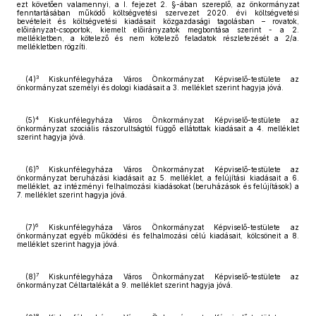
ezt követően valamennyi, a I. fejezet 2. §-ában szereplő, az önkormányzat
fenntartásában működő költségvetési szervezet 2020. évi költségvetési
bevételeit és költségvetési kiadásait közgazdasági tagolásban – rovatok,
előirányzat-csoportok, kiemelt előirányzatok megbontása szerint - a 2.
mellékletben, a kötelező és nem kötelező feladatok részletezését a 2/a.
mellékletben rögzíti.
3
(4)
Kiskunfélegyháza Város Önkormányzat Képviselő-testülete az
önkormányzat személyi és dologi kiadásait a 3. melléklet szerint hagyja jóvá.
4
(5)
Kiskunfélegyháza Város Önkormányzat Képviselő-testülete az
önkormányzat szociális rászorultságtól függő ellátottak kiadásait a 4. melléklet
szerint hagyja jóvá.
5
(6)
Kiskunfélegyháza Város Önkormányzat Képviselő-testülete az
önkormányzat beruházási kiadásait az 5. melléklet, a felújítási kiadásait a 6.
melléklet, az intézményi felhalmozási kiadásokat (beruházások és felújítások) a
7. melléklet szerint hagyja jóvá.
6
(7)
Kiskunfélegyháza Város Önkormányzat Képviselő-testülete az
önkormányzat egyéb működési és felhalmozási célú kiadásait, kölcsöneit a 8.
melléklet szerint hagyja jóvá.
7
(8)
Kiskunfélegyháza Város Önkormányzat Képviselő-testülete az
önkormányzat Céltartalékát a 9. melléklet szerint hagyja jóvá.
8