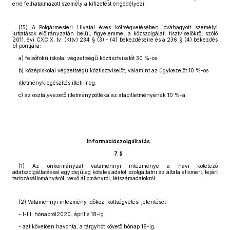
erre felhatalmazott személy a kifizetést engedélyezi.
(15) A Polgármesteri Hivatal éves költségvetésében jóváhagyott személyi
juttatások előirányzatán belül, figyelemmel a közszolgálati tisztviselőkről szóló
2011. évi CXCIX. tv. (Kttv) 234 § (3) – (4) bekezdéseire és a 236 § (4) bekezdés
b) pontjára:
a) felsőfokú iskolai végzettségű köztisztviselőt 30 %-os
b) középiskolai végzettségű köztisztviselőt, valamint az ügykezelőt 10 %-os
illetménykiegészítés illeti meg.
c) az osztályvezető illetménypótléka az alapilletményének 10 %-a.
Információszolgáltatás
7. §
(1) Az önkormányzat valamennyi intézménye a havi kötelező
adatszolgáltatással egyidejűleg köteles adatot szolgáltatni az általa elismert, lejárt
tartozásállományáról, vevő állományról, létszámadatokról.
(2) Valamennyi intézmény időközi költségvetési jelentését
- I-III. hónapról2020. április 18-ig
- azt követően havonta, a tárgyhót követő hónap 18-ig,