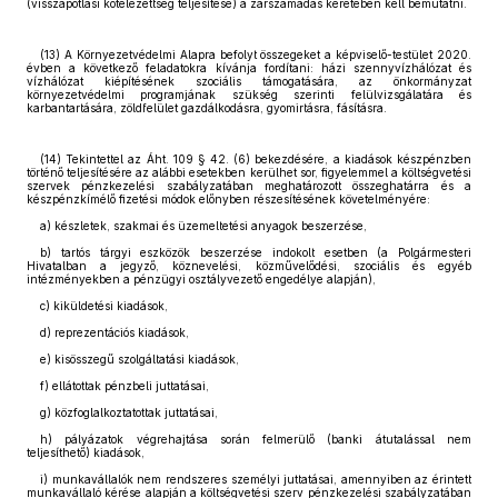
(visszapótlási kötelezettség teljesítése) a zárszámadás keretében kell bemutatni.
(13) A Környezetvédelmi Alapra befolyt összegeket a képviselő-testület 2020.
évben a következő feladatokra kívánja fordítani: házi szennyvízhálózat és
vízhálózat kiépítésének szociális támogatására, az önkormányzat
környezetvédelmi programjának szükség szerinti felülvizsgálatára és
karbantartására, zöldfelület gazdálkodásra, gyomirtásra, fásításra.
(14) Tekintettel az Áht. 109 § 42. (6) bekezdésére, a kiadások készpénzben
történő teljesítésére az alábbi esetekben kerülhet sor, figyelemmel a költségvetési
szervek pénzkezelési szabályzatában meghatározott összeghatárra és a
készpénzkímélő fizetési módok előnyben részesítésének követelményére:
a) készletek, szakmai és üzemeltetési anyagok beszerzése,
b) tartós tárgyi eszközök beszerzése indokolt esetben (a Polgármesteri
Hivatalban a jegyző, köznevelési, közművelődési, szociális és egyéb
intézményekben a pénzügyi osztályvezető engedélye alapján),
c) kiküldetési kiadások,
d) reprezentációs kiadások,
e) kisösszegű szolgáltatási kiadások,
f) ellátottak pénzbeli juttatásai,
g) közfoglalkoztatottak juttatásai,
h) pályázatok végrehajtása során felmerülő (banki átutalással nem
teljesíthető) kiadások,
i) munkavállalók nem rendszeres személyi juttatásai, amennyiben az érintett
munkavállaló kérése alapján a költségvetési szerv pénzkezelési szabályzatában