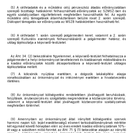
(5) A célfeladatok és a működési célú pénzeszköz átadás előirányzatában
szereplő bizottsági hatáskörrel felhasználható előirányzatok az SZMSZ-ben és
egyéb szabályzatban rögzítetteknek megfelelően használhatók fel. Az egyéb
működési célú támogatások államháztartáson belülre rovat 2. során szereplő,
Diáksport támogatás sor előirányzata az MSZB hatáskörében használható fel.
(6) A célfeladat 1. során szereplő polgármesteri keret, valamint a 2. során
szereplő Kulturális események felhasználásáról a polgármester határoz, és
utólag tájékoztatja a képviselő-testületet.
Az Áht. 34. (2) bekezdésére figyelemmel, a képviselő-testület felhatalmazza a
polgármestert a helyi önkormányzat bevételeinek és kiadásainak módosítására és
a kiadási előirányzatok közötti átcsoportosításra a képviselő-testület utólagos
tájékoztatása mellett.
(7) A kölcsönök nyújtása esetében, a dolgozók lakásépítési alapja
vonatkozásában az önkormányzat és intézményei esetében a hivatalvezetés
illetékes.
(8) Az önkormányzat költségvetési rendeletében jóváhagyott beruházások,
felújítások, árubeszerzés és szolgáltatás megrendelése a közbeszerzési törvény,
valamint a képviselő-testület által jóváhagyott közbeszerzési szabályzatnak
megfelelően történhet.
(9) Amennyiben az önkormányzat által irányított költségvetési szervek
harminc napon túli, lejárt esedékességű elismert tartozásállományának mértéke
két egymást követő hónapban eléri az éves eredeti kiadási előirányzatának 10%-
át vagy a százötven millió forintot, az Áht. 71. § (1) bekezdése alapján az irányító