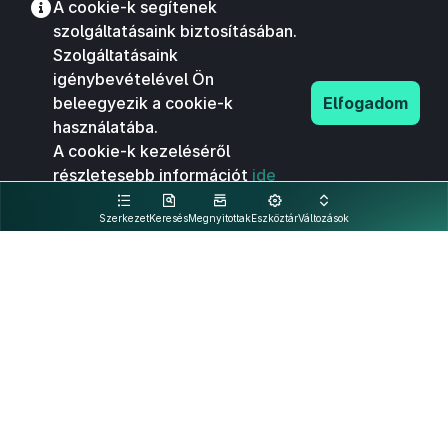
A cookie-k segítenek
szolgáltatásaink biztosításában.
Szolgáltatásaink
igénybevételével Ön
beleegyezik a cookie-k
Elfogadom
használatába.
A cookie-k kezeléséről
részletesebb információt
ide
kattintva olvashat.
Szerkezet
Keresés
Megnyitottak
Eszköztár
Változások