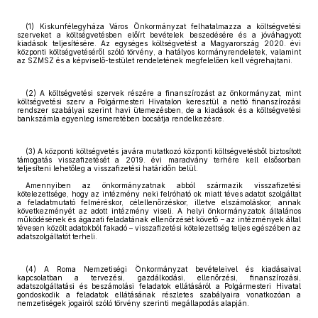
(1) Kiskunfélegyháza Város Önkormányzat felhatalmazza a költségvetési
szerveket a költségvetésben előírt bevételek beszedésére és a jóváhagyott
kiadások teljesítésére. Az egységes költségvetést a Magyarország 2020. évi
központi költségvetéséről szóló törvény, a hatályos kormányrendeletek, valamint
az SZMSZ és a képviselő-testület rendeletének megfelelően kell végrehajtani.
(2) A költségvetési szervek részére a finanszírozást az önkormányzat, mint
költségvetési szerv a Polgármesteri Hivatalon keresztül a nettó finanszírozási
rendszer szabályai szerint havi ütemezésben, de a kiadások és a költségvetési
bankszámla egyenleg ismeretében bocsátja rendelkezésre.
(3) A központi költségvetés javára mutatkozó központi költségvetésből biztosított
támogatás visszafizetését a 2019. évi maradvány terhére kell elsősorban
teljesíteni lehetőleg a visszafizetési határidőn belül.
Amennyiben az önkormányzatnak abból származik visszafizetési
kötelezettsége, hogy az intézmény neki felróható ok miatt téves adatot szolgáltat
a feladatmutató felméréskor, célellenőrzéskor, illetve elszámoláskor, annak
következményét az adott intézmény viseli. A helyi önkormányzatok általános
működésének és ágazati feladatának ellenőrzését követő – az intézmények által
tévesen közölt adatokból fakadó – visszafizetési kötelezettség teljes egészében az
adatszolgáltatót terheli.
(4) A Roma Nemzetiségi Önkormányzat bevételeivel és kiadásaival
kapcsolatban a tervezési, gazdálkodási, ellenőrzési, finanszírozási,
adatszolgáltatási és beszámolási feladatok ellátásáról a Polgármesteri Hivatal
gondoskodik a feladatok ellátásának részletes szabályaira vonatkozóan a
nemzetiségek jogairól szóló törvény szerinti megállapodás alapján.