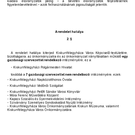
kiadási előirányzatok pedig – a bevételi előirányzatok teljesítésének
figyelembevételével – azok felhasználásának jogosultságát jelentik.
A rendelet hatálya
2. §
A rendelet hatálya kiterjed Kiskunfélegyháza Város Képviselő-testületére,
bizottságaira, az önkormányzatra és az önkormányzat irányításában működő
egy
gazdasági szervezettel rendelkező
intézményére, ez a:
- Kiskunfélegyházi Polgármesteri Hivatal
továbbá a
7 gazdasági szervezettel nem rendelkező
intézményére, ezek:
- Kiskunfélegyházi Napköziotthonos Óvoda
- Kiskunfélegyházi Védőnői Szolgálat
- Kiskunfélegyházi Petőfi Sándor Városi Könyvtár
- Móra Ferenc Művelődési Központ
- Kapocs Szociális és Gyermekvédelmi Intézmény
- Szivárvány Személyes Gondoskodást Nyújtó Intézmény
- Kiskunfélegyháza Város Önkormányzatának Kiskun Múzeuma, valamint
Kiskunfélegyháza Város Önkormányzatára.