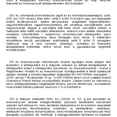
szerv a költségvetési szervhez önkormányzati biztost bíz meg, melynek
fedezetét az önkormányzat költségvetésében kell biztosítani.
(10) Az információs önrendelkezési jogról és az információszabadságról, szóló,
2011. évi CXII. törvény által előírt, nettó 5 millió Ft-ot elérő vagy azt meghaladó
értékű árubeszerzésre, építési beruházásra, szolgáltatás megrendelésére,
vagyonértékesítésre, vagyonhasznosításra, stb. vonatkozó szerződéseket, azok
megnevezését, tárgyát, a szerződést kötő felek nevét, szerződési értékét, a
határozott időre kötött szerződés időtartamára, valamint ezen adatok változására
vonatkozó információkat – valamennyi önkormányzati költségvetési szerv
vezetője - Kiskunfélegyháza Város honlapján teszi közzé. A kötelezően
közzétételre kerülő szerződések értékhatárát nettó 5 millió Ft összegben
határozza meg. A nem normatív, céljellegű, működési és fejlesztési
támogatásokat értékhatár nélkül közzé teszi a jogszabálynak megfelelő
részletezésben.
(11) Az önkormányzati intézmények részére egységes elvek alapján kell
biztosítani a költségvetést és a dolgozók számára az adható támogatásokat. A
költségvetési évben a költségvetési szerveknél, az önkormányzatnál – kivéve a
Polgármesteri Hivatalt és az önkormányzati tisztségviselőket a belső szabályzat
alapján, továbbá a szociális ágazatban dolgozókat 160.000 Ft/fő/év összegben” -
2020. január 1-től december 31-ig - 5.000 Ft/fő/hó béren kívüli juttatást biztosít
(Széchenyi Pihenő Kártya) munkavállalói részére. Jutalom címén az intézményi
elemi költségvetésekben megállapított törvény szerinti illetmények, munkabérek
rovat eredeti előirányzatának maximum 2 %-a fizethető ki.
(12) A többször módosított 1993. évi LXXVIII. tv. 62. §-ára tekintettel az
önkormányzati lakások elidegenítéséből származó bevételeket elkülönített
számlán kell elhelyezni, mely bevételek lakáscélokra és az ezekhez kapcsolódó
infrastrukturális beruházásokra, különösen új lakásépítésre, vásárlásra,
lakóépület felújításra, korszerűsítésre, város rehabilitációra, önkormányzati helyi
támogatás nyújtására stb. fordítható. A lakásgazdálkodás bevételeit és kiadásait