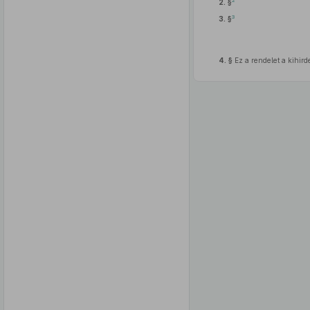
2
2. §
3
3. §
4. §
Ez a rendelet a kihird