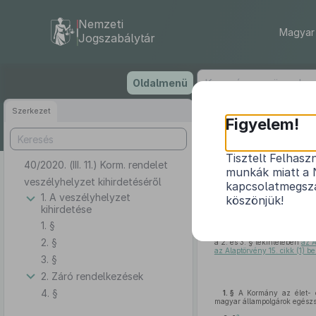
Nemzeti
Magyar 
Jogszabálytár
Ugrás
Oldalmenü
a
tartalomra
Szerkezet
Figyelem!
Tisztelt Felhasz
40/2020. (III. 11.) Korm. rendelet
munkák miatt a 
veszélyhelyzet kihirdetéséről
kapcsolatmegsza
1. A veszélyhelyzet
köszönjük!
kihirdetése
1. §
A Kormány
az Alaptörvény 53. cikk (1) 
2. §
a 2. és 3. § tekintetében
az A
az Alaptörvény 15. cikk (1) b
3. §
2. Záró rendelkezések
4. §
1. §
A Kormány az élet- é
magyar állampolgárok egészs