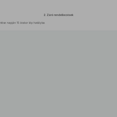
2.
Záró rendelkezések
etése napján 15 órakor lép hatályba.