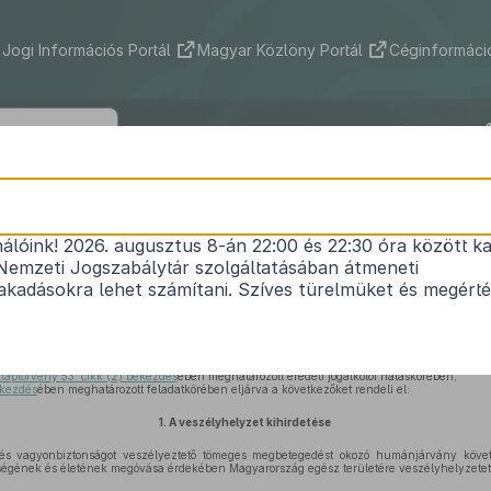
Jogi Információs Portál
Magyar Közlöny Portál
Céginformáció
40/2020. (III. 11.) Korm. rendelet
nálóink! 2026. augusztus 8-án 22:00 és 22:30 óra között ka
1
veszélyhelyzet kihirdetéséről
Nemzeti Jogszabálytár szolgáltatásában átmeneti
Hatályos: 2020. 03. 26. 15:00 – 2020. 06. 17.
kadásokra lehet számítani. Szíves türelmüket és megért
bekezdés
ében meghatározott hatáskörében,
laptörvény 53. cikk (2) bekezdés
ében meghatározott eredeti jogalkotói hatáskörében,
ekezdés
ében meghatározott feladatkörében eljárva a következőket rendeli el:
1.
A veszélyhelyzet kihirdetése
s vagyonbiztonságot veszélyeztető tömeges megbetegedést okozó humánjárvány követ
égének és életének megóvása érdekében Magyarország egész területére veszélyhelyzetet h