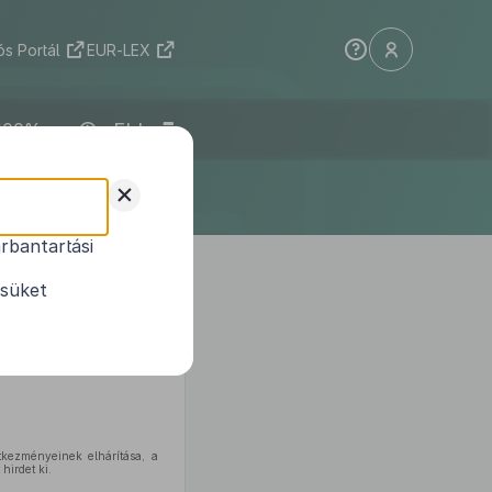
s Portál
EUR-LEX
ELI
+
rbantartási
ésüket
kezményeinek elhárítása, a
irdet ki.