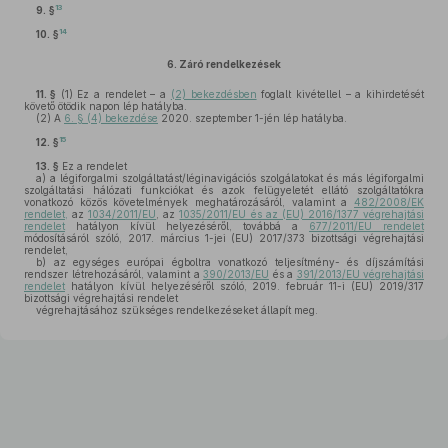
13
9. §
14
10. §
6.
Záró rendelkezések
11. §
(1)
Ez a rendelet – a
(2) bekezdésben
foglalt kivétellel – a kihirdetését
követő ötödik napon lép hatályba.
(2)
A
6. § (4) bekezdése
2020. szeptember 1-jén lép hatályba.
15
12. §
13. §
Ez a rendelet
a)
a légiforgalmi szolgáltatást/léginavigációs szolgálatokat és más légiforgalmi
szolgáltatási hálózati funkciókat és azok felügyeletét ellátó szolgáltatókra
vonatkozó közös követelmények meghatározásáról, valamint a
482/2008/EK
rendelet,
az
1034/2011/EU
, az
1035/2011/EU és az (EU) 2016/1377 végrehajtási
rendelet
hatályon kívül helyezéséről, továbbá a
677/2011/EU rendelet
módosításáról szóló, 2017. március 1-jei (EU) 2017/373 bizottsági végrehajtási
rendelet,
b)
az egységes európai égboltra vonatkozó teljesítmény- és díjszámítási
rendszer létrehozásáról, valamint a
390/2013/EU
és a
391/2013/EU végrehajtási
rendelet
hatályon kívül helyezéséről szóló, 2019. február 11-i (EU) 2019/317
bizottsági végrehajtási rendelet
végrehajtásához szükséges rendelkezéseket állapít meg.