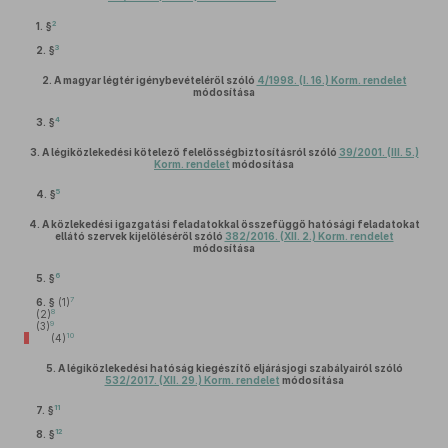
2
1. §
3
2. §
2.
A magyar légtér igénybevételéről szóló
4/1998. (I. 16.) Korm. rendelet
módosítása
4
3. §
3.
A légiközlekedési kötelező felelősségbiztosításról szóló
39/2001. (III. 5.)
Korm. rendelet
módosítása
5
4. §
4.
A közlekedési igazgatási feladatokkal összefüggő hatósági feladatokat
ellátó szervek kijelöléséről szóló
382/2016. (XII. 2.) Korm. rendelet
módosítása
6
5. §
7
6. §
(1)
8
(2)
9
(3)
10
(4)
5.
A légiközlekedési hatóság kiegészítő eljárásjogi szabályairól szóló
532/2017. (XII. 29.) Korm. rendelet
módosítása
11
7. §
12
8. §