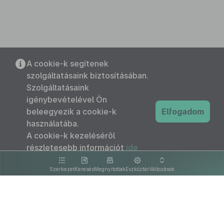
A cookie-k segítenek
szolgáltatásaink biztosításában.
Szolgáltatásaink
igénybevételével Ön
beleegyezik a cookie-k
Elfogadom
használatába.
A cookie-k kezeléséről
részletesebb információt
ide
kattintva olvashat.
Szerkezet
Keresés
Megnyitottak
Eszköztár
Változások