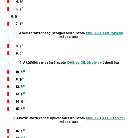
5
4. §
6
5. §
7
6. §
8
7. §
3.
A nemzetbiztonsági szolgálatokról szóló
1995. évi CXXV. törvény
módosítása
9
8. §
10
9. §
4.
A külföldre utazásról szóló
1998. évi XII. törvény
módosítása
11
10. §
12
11. §
13
12. §
14
13. §
15
14. §
16
15. §
5.
A közúti közlekedési nyilvántartásról szóló
1999. évi LXXXIV. törvény
módosítása
17
16. §
18