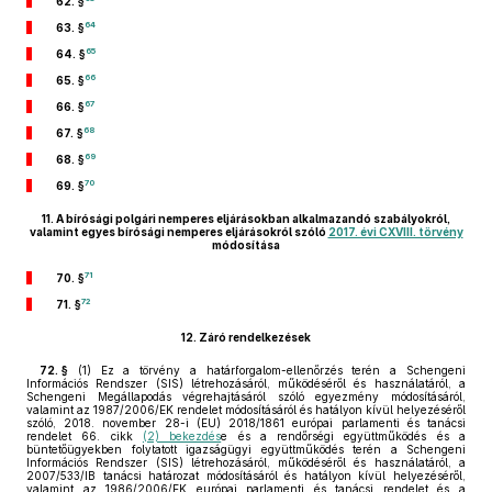
62. §
64
63. §
65
64. §
66
65. §
67
66. §
68
67. §
69
68. §
70
69. §
11.
A bírósági polgári nemperes eljárásokban alkalmazandó szabályokról,
valamint egyes bírósági nemperes eljárásokról szóló
2017. évi CXVIII. törvény
módosítása
71
70. §
72
71. §
12.
Záró rendelkezések
72. §
(1)
Ez a törvény a határforgalom-ellenőrzés terén a Schengeni
Információs Rendszer (SIS) létrehozásáról, működéséről és használatáról, a
Schengeni Megállapodás végrehajtásáról szóló egyezmény módosításáról,
valamint az 1987/2006/EK rendelet módosításáról és hatályon kívül helyezéséről
szóló, 2018. november 28-i (EU) 2018/1861 európai parlamenti és tanácsi
rendelet 66. cikk
(2) bekezdés
e és a rendőrségi együttműködés és a
büntetőügyekben folytatott igazságügyi együttműködés terén a Schengeni
Információs Rendszer (SIS) létrehozásáról, működéséről és használatáról, a
2007/533/IB tanácsi határozat módosításáról és hatályon kívül helyezéséről,
valamint az 1986/2006/EK európai parlamenti és tanácsi rendelet és a