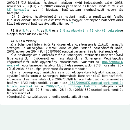
2010/261/EU bizottsági határozat hatályon kívül helyezéséről szóló, 2018.
november 28-i (EU) 2018/1862 európai parlamenti és tanácsi rendelet 79. cikk
(2) bekezdés
e szerinti bizottsági határozatban meghatározott napon lép
73
hatályba.
(2)
E törvény hatálybalépésének naptári napját a rendészetért felelős
miniszter annak ismertté válását követően a Magyar Közlönyben haladéktalanul
74
közzétett egyedi határozatával állapítja meg.
73. §
A
3. §
, a
4. §
, az
5. §
és a
6. §
az Alaptörvény 46. cikk (6) bekezdés
e
alapján sarkalatosnak minősül.
74. §
Ez a törvény
a)
a Schengeni Információs Rendszernek a jogellenesen tartózkodó harmadik
országbeli állampolgárok visszaküldése céljából történő használatáról szóló,
2018. november 28-i (EU) 2018/1860 európai parlamenti és tanácsi rendelet,
b)
a határforgalom-ellenőrzés terén a Schengeni Információs Rendszer (SIS)
létrehozásáról, működéséről és használatáról, a Schengeni Megállapodás
végrehajtásáról szóló egyezmény módosításáról, valamint az
1987/2006/EK
rendelet
módosításáról és hatályon kívül helyezéséről szóló, 2018. november 28-
i (EU) 2018/1861 európai parlamenti és tanácsi rendelet,
c)
a rendőrségi együttműködés és a büntetőügyekben folytatott igazságügyi
együttműködés terén a Schengeni Információs Rendszer (SIS) létrehozásáról,
működéséről és használatáról, a 2007/533/IB tanácsi határozat módosításáról és
hatályon kívül helyezéséről, valamint az
1986/2006/EK európai parlamenti és
tanácsi rendelet
és a
2010/261/EU bizottsági határozat
hatályon kívül
helyezéséről szóló, 2018. november 28-i (EU) 2018/1862 európai parlamenti és
tanácsi rendelet
végrehajtásához szükséges rendelkezéseket állapít meg.