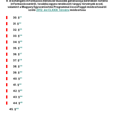
9.
A Schengeni Információs Rendszer második generációja keretében történő
információcseréről, továbbá egyes rendészeti tárgyú törvények ezzel,
valamint a Magyary Egyszerűsítési Programmal összefüggő módosításáról
szóló
2012. évi CLXXXI. törvény
módosítása
31
30. §
32
31. §
33
32. §
34
33. §
35
34. §
36
35. §
37
36. §
38
37. §
39
38. §
40
39. §
41
40. §
42
41. §
43
42. §
44
43. §
45
44. §
46
45. §