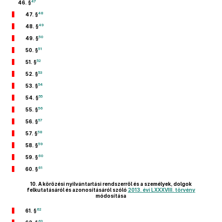
47
46. §
48
47. §
49
48. §
50
49. §
51
50. §
52
51. §
53
52. §
54
53. §
55
54. §
56
55. §
57
56. §
58
57. §
59
58. §
60
59. §
61
60. §
10.
A körözési nyilvántartási rendszerről és a személyek, dolgok
felkutatásáról és azonosításáról szóló
2013. évi LXXXVIII. törvény
módosítása
62
61. §
63