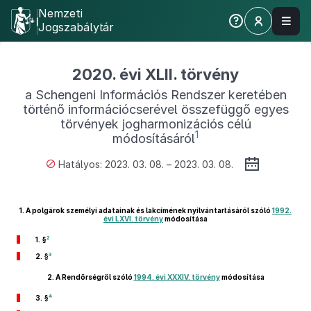
Nemzeti
Jogszabálytár
2020. évi XLII. törvény
a Schengeni Információs Rendszer keretében
történő információcserével összefüggő egyes
törvények jogharmonizációs célú
1
módosításáról
Hatályos: 2023. 03. 08. – 2023. 03. 08.
1.
A polgárok személyi adatainak és lakcímének nyilvántartásáról szóló
1992.
évi LXVI. törvény
módosítása
2
1. §
3
2. §
2.
A Rendőrségről szóló
1994. évi XXXIV. törvény
módosítása
4
3. §