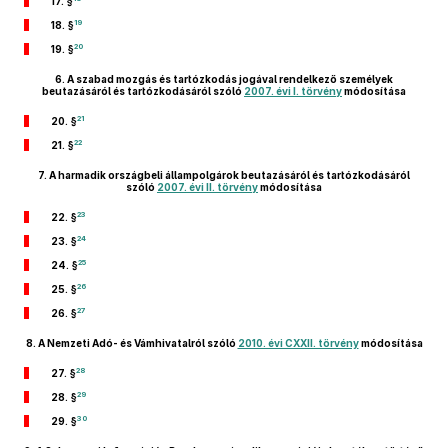
17. §
19
18. §
20
19. §
6.
A szabad mozgás és tartózkodás jogával rendelkező személyek
beutazásáról és tartózkodásáról szóló
2007. évi I. törvény
módosítása
21
20. §
22
21. §
7.
A harmadik országbeli állampolgárok beutazásáról és tartózkodásáról
szóló
2007. évi II. törvény
módosítása
23
22. §
24
23. §
25
24. §
26
25. §
27
26. §
8.
A Nemzeti Adó- és Vámhivatalról szóló
2010. évi CXXII. törvény
módosítása
28
27. §
29
28. §
30
29. §