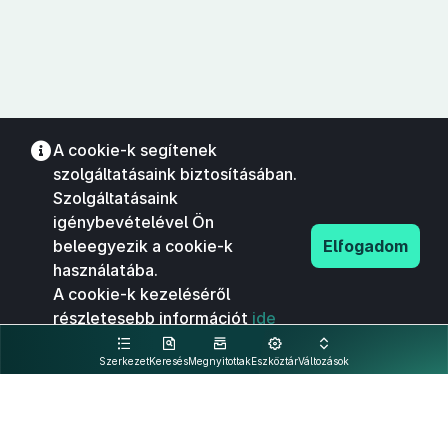
A cookie-k segítenek
szolgáltatásaink biztosításában.
Szolgáltatásaink
igénybevételével Ön
beleegyezik a cookie-k
Elfogadom
használatába.
A cookie-k kezeléséről
részletesebb információt
ide
kattintva olvashat.
Szerkezet
Keresés
Megnyitottak
Eszköztár
Változások