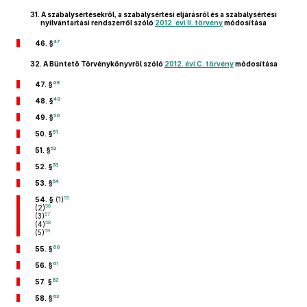
31.
A szabálysértésekről, a szabálysértési eljárásról és a szabálysértési
nyilvántartási rendszerről szóló
2012. évi II. törvény
módosítása
47
46. §
32.
A Büntető Törvénykönyvről szóló
2012. évi C. törvény
módosítása
48
47. §
49
48. §
50
49. §
51
50. §
52
51. §
53
52. §
54
53. §
55
54. §
(1)
56
(2)
57
(3)
58
(4)
59
(5)
60
55. §
61
56. §
62
57. §
63
58. §