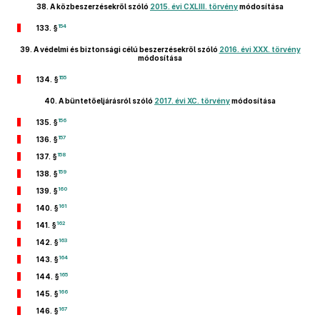
38.
A közbeszerzésekről szóló
2015. évi CXLIII. törvény
módosítása
154
133. §
39.
A védelmi és biztonsági célú beszerzésekről szóló
2016. évi XXX. törvény
módosítása
155
134. §
40.
A büntetőeljárásról szóló
2017. évi XC. törvény
módosítása
156
135. §
157
136. §
158
137. §
159
138. §
160
139. §
161
140. §
162
141. §
163
142. §
164
143. §
165
144. §
166
145. §
167
146. §