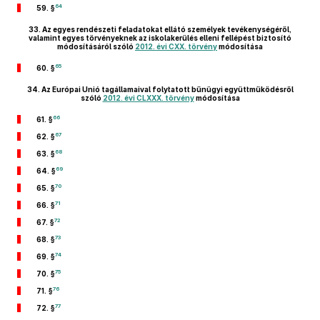
64
59. §
33.
Az egyes rendészeti feladatokat ellátó személyek tevékenységéről,
valamint egyes törvényeknek az iskolakerülés elleni fellépést biztosító
módosításáról szóló
2012. évi CXX. törvény
módosítása
65
60. §
34.
Az Európai Unió tagállamaival folytatott bűnügyi együttműködésről
szóló
2012. évi CLXXX. törvény
módosítása
66
61. §
67
62. §
68
63. §
69
64. §
70
65. §
71
66. §
72
67. §
73
68. §
74
69. §
75
70. §
76
71. §
77
72. §