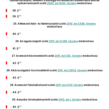
nyilvántartásáról, valamint a bűnügyi és rendészeti biometrikus adatok
nyilvántartásáról szóló
2009. évi XLVII. törvény
módosítása
39
38. §
40
39. §
25.
A Nemzeti Adó- és Vámhivatalról szóló
2010. évi CXXII. törvény
módosítása
41
40. §
26.
Az ügyészségről szóló
2011. évi CLXIII. törvény
módosítása
42
41. §
27.
A nemzeti köznevelésről szóló
2011. évi CXC. törvény
módosítása
43
42. §
28.
A közszolgálati tisztviselőkről szóló
2011. évi CXCIX. törvény
módosítása
44
43. §
29.
A nemzeti felsőoktatásról szóló
2011. évi CCIV. törvény
módosítása
45
44. §
30.
A munka törvénykönyvéről szóló
2012. évi I. törvény
módosítása
46
45. §