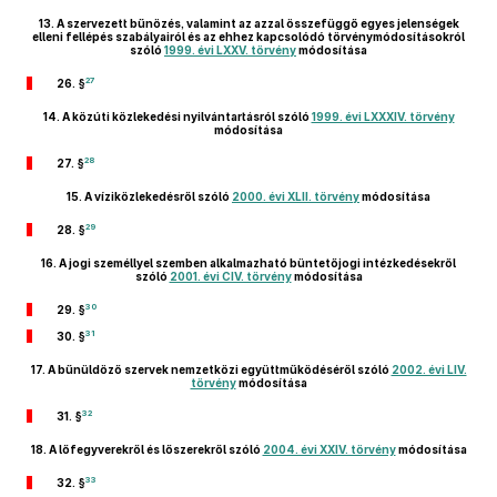
13.
A szervezett bűnözés, valamint az azzal összefüggő egyes jelenségek
elleni fellépés szabályairól és az ehhez kapcsolódó törvénymódosításokról
szóló
1999. évi LXXV. törvény
módosítása
27
26. §
14.
A közúti közlekedési nyilvántartásról szóló
1999. évi LXXXIV. törvény
módosítása
28
27. §
15.
A víziközlekedésről szóló
2000. évi XLII. törvény
módosítása
29
28. §
16.
A jogi személlyel szemben alkalmazható büntetőjogi intézkedésekről
szóló
2001. évi CIV. törvény
módosítása
30
29. §
31
30. §
17.
A bűnüldöző szervek nemzetközi együttműködéséről szóló
2002. évi LIV.
törvény
módosítása
32
31. §
18.
A lőfegyverekről és lőszerekről szóló
2004. évi XXIV. törvény
módosítása
33
32. §