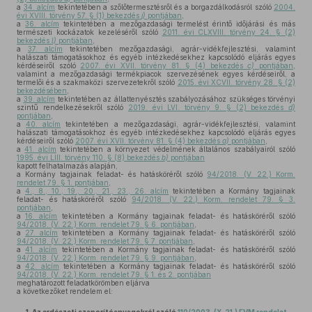
a
34. alcím
tekintetében a szőlőtermesztésről és a borgazdálkodásról szóló
2004.
évi XVIII. törvény 57. § (1) bekezdés
j)
pontjában
,
a
36. alcím
tekintetében a mezőgazdasági termelést érintő időjárási és más
természeti kockázatok kezeléséről szóló
2011. évi CLXVIII. törvény 24. § (2)
bekezdés
l)
pontjában
,
a
37. alcím
tekintetében mezőgazdasági, agrár-vidékfejlesztési, valamint
halászati támogatásokhoz és egyéb intézkedésekhez kapcsolódó eljárás egyes
kérdéseiről szóló
2007. évi XVII. törvény 81. § (4) bekezdés
c)
pontjában
,
valamint a mezőgazdasági termékpiacok szervezésének egyes kérdéseiről, a
termelői és a szakmaközi szervezetekről szóló
2015. évi XCVII. törvény 28. § (2)
bekezdésében
,
a
39. alcím
tekintetében az állattenyésztés szabályozásához szükséges törvényi
szintű rendelkezésekről szóló
2019. évi LVI. törvény 9. § (2) bekezdés
d)
pontjában
,
a
40. alcím
tekintetében a mezőgazdasági, agrár-vidékfejlesztési, valamint
halászati támogatásokhoz és egyéb intézkedésekhez kapcsolódó eljárás egyes
kérdéseiről szóló
2007. évi XVII. törvény 81. § (4) bekezdés
a)
pontjában
,
a
41. alcím
tekintetében a környezet védelmének általános szabályairól szóló
1995. évi LIII. törvény 110. § (8) bekezdés
b)
pontjában
kapott felhatalmazás alapján,
a Kormány tagjainak feladat- és hatásköréről szóló
94/2018. (V. 22.) Korm.
rendelet 79. § 1. pontjában
,
a
4., 8., 10., 19., 20., 21., 23., 26. alcím
tekintetében a Kormány tagjainak
feladat- és hatásköréről szóló
94/2018. (V. 22.) Korm. rendelet 79. § 3.
pontjában
,
a
16. alcím
tekintetében a Kormány tagjainak feladat- és hatásköréről szóló
94/2018. (V. 22.) Korm. rendelet 79. § 6. pontjában
,
a
27. alcím
tekintetében a Kormány tagjainak feladat- és hatásköréről szóló
94/2018. (V. 22.) Korm. rendelet 79. § 7. pontjában
,
a
41. alcím
tekintetében a Kormány tagjainak feladat- és hatásköréről szóló
94/2018. (V. 22.) Korm. rendelet 79. § 9. pontjában
,
a
42. alcím
tekintetében a Kormány tagjainak feladat- és hatásköréről szóló
94/2018. (V. 22.) Korm. rendelet 79. § 1. és 2. pontjában
meghatározott feladatkörömben eljárva
a következőket rendelem el: