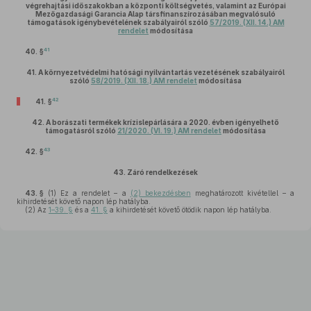
végrehajtási időszakokban a központi költségvetés, valamint az Európai
Mezőgazdasági Garancia Alap társfinanszírozásában megvalósuló
támogatások igénybevételének szabályairól szóló
57/2019. (XII. 14.) AM
rendelet
módosítása
41
40. §
41.
A környezetvédelmi hatósági nyilvántartás vezetésének szabályairól
szóló
58/2019. (XII. 18.) AM rendelet
módosítása
42
41. §
42.
A borászati termékek krízislepárlására a 2020. évben igényelhető
támogatásról szóló
21/2020. (VI. 19.) AM rendelet
módosítása
43
42. §
43.
Záró rendelkezések
43. §
(1)
Ez a rendelet – a
(2) bekezdésben
meghatározott kivétellel – a
kihirdetését követő napon lép hatályba.
(2)
Az
1–39. §
és a
41. §
a kihirdetését követő ötödik napon lép hatályba.