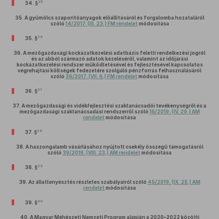
35
34. §
35.
A gyümölcs szaporítóanyagok előállításáról és forgalomba hozataláról
szóló
14/2017. (III. 23.) FM rendelet
módosítása
36
35. §
36.
A mezőgazdasági kockázatkezelési adatbázis feletti rendelkezési jogról
és az abból származó adatok kezeléséről, valamint az időjárási
kockázatkezelési rendszer működtetésével és fejlesztésével kapcsolatos
végrehajtási költségek fedezetére szolgáló pénzforrás felhasználásáról
szóló
36/2017. (VII. 6.) FM rendelet
módosítása
37
36. §
37.
A mezőgazdasági és vidékfejlesztési szaktanácsadói tevékenységről és a
mezőgazdasági szaktanácsadási rendszerről szóló
16/2019. (IV. 29.) AM
rendelet
módosítása
38
37. §
38.
A haszongalamb vásárlásához nyújtott csekély összegű támogatásról
szóló
39/2019. (VIII. 23.) AM rendelet
módosítása
39
38. §
39.
Az állattenyésztés részletes szabályairól szóló
45/2019. (IX. 25.) AM
rendelet
módosítása
40
39. §
40.
A Magyar Méhészeti Nemzeti Program alapján a 2020–2022 közötti