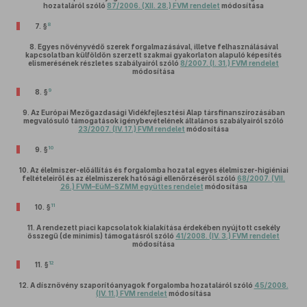
hozataláról szóló
87/2006. (XII. 28.) FVM rendelet
módosítása
8
7. §
8.
Egyes növényvédő szerek forgalmazásával, illetve felhasználásával
kapcsolatban külföldön szerzett szakmai gyakorlaton alapuló képesítés
elismerésének részletes szabályairól szóló
8/2007. (I. 31.) FVM rendelet
módosítása
9
8. §
9.
Az Európai Mezőgazdasági Vidékfejlesztési Alap társfinanszírozásában
megvalósuló támogatások igénybevételének általános szabályairól szóló
23/2007. (IV. 17.) FVM rendelet
módosítása
10
9. §
10.
Az élelmiszer-előállítás és forgalomba hozatal egyes élelmiszer-higiéniai
feltételeiről és az élelmiszerek hatósági ellenőrzéséről szóló
68/2007. (VII.
26.) FVM–EüM–SZMM együttes rendelet
módosítása
11
10. §
11.
A rendezett piaci kapcsolatok kialakítása érdekében nyújtott csekély
összegű (de minimis) támogatásról szóló
41/2008. (IV. 3.) FVM rendelet
módosítása
12
11. §
12.
A dísznövény szaporítóanyagok forgalomba hozataláról szóló
45/2008.
(IV. 11.) FVM rendelet
módosítása