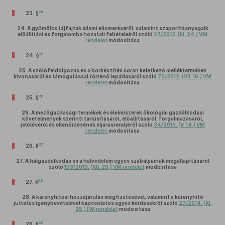
24
23. §
24.
A gyümölcs tájfajták állami elismeréséről, valamint szaporítóanyagaik
előállítási és forgalomba hozatali feltételeiről szóló
27/2012. (III. 24.) VM
rendelet
módosítása
25
24. §
25.
A szőlőfeldolgozás és a borkészítés során keletkező melléktermékek
kivonásáról és támogatással történő lepárlásáról szóló
70/2012. (VII. 16.) VM
rendelet
módosítása
26
25. §
26.
A mezőgazdasági termékek és élelmiszerek ökológiai gazdálkodási
követelmények szerinti tanúsításáról, előállításáról, forgalmazásáról,
jelöléséről és ellenőrzésének eljárásrendjéről szóló
34/2013. (V. 14.) VM
rendelet
módosítása
27
26. §
27.
A halgazdálkodás és a halvédelem egyes szabályainak megállapításáról
szóló
133/2013. (XII. 29.) VM rendelet
módosítása
28
27. §
28.
A kárenyhítési hozzájárulás megfizetésével, valamint a kárenyhítő
juttatás igénybevételével kapcsolatos egyes kérdésekről szóló
27/2014. (XI.
25.) FM rendelet
módosítása
29
28. §