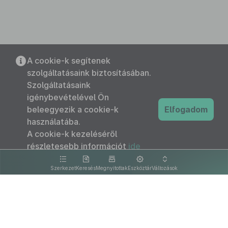
A cookie-k segítenek
szolgáltatásaink biztosításában.
Szolgáltatásaink
igénybevételével Ön
beleegyezik a cookie-k
Elfogadom
használatába.
A cookie-k kezeléséről
részletesebb információt
ide
kattintva olvashat.
Szerkezet
Keresés
Megnyitottak
Eszköztár
Változások