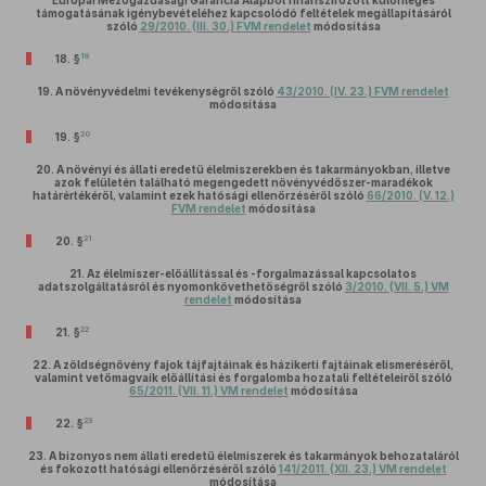
Európai Mezőgazdasági Garancia Alapból finanszírozott különleges
támogatásának igénybevételéhez kapcsolódó feltételek megállapításáról
szóló
29/2010. (III. 30.) FVM rendelet
módosítása
19
18. §
19.
A növényvédelmi tevékenységről szóló
43/2010. (IV. 23.) FVM rendelet
módosítása
20
19. §
20.
A növényi és állati eredetű élelmiszerekben és takarmányokban, illetve
azok felületén található megengedett növényvédőszer-maradékok
határértékéről, valamint ezek hatósági ellenőrzéséről szóló
66/2010. (V. 12.)
FVM rendelet
módosítása
21
20. §
21.
Az élelmiszer-előállítással és -forgalmazással kapcsolatos
adatszolgáltatásról és nyomonkövethetőségről szóló
3/2010. (VII. 5.) VM
rendelet
módosítása
22
21. §
22.
A zöldségnövény fajok tájfajtáinak és házikerti fajtáinak elismeréséről,
valamint vetőmagvaik előállítási és forgalomba hozatali feltételeiről szóló
65/2011. (VII. 11.) VM rendelet
módosítása
23
22. §
23.
A bizonyos nem állati eredetű élelmiszerek és takarmányok behozataláról
és fokozott hatósági ellenőrzéséről szóló
141/2011. (XII. 23.) VM rendelet
módosítása