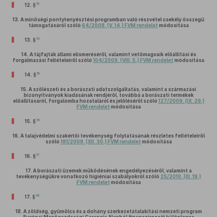
13
12. §
13.
A minőségi pontytenyésztési programban való részvétel csekély összegű
támogatásáról szóló
64/2008. (V. 14.) FVM rendelet
módosítása
14
13. §
14.
A tájfajták állami elismeréséről, valamint vetőmagvaik előállítási és
forgalmazási feltételeiről szóló
104/2009. (VIII. 5.) FVM rendelet
módosítása
15
14. §
15.
A szőlészeti és a borászati adatszolgáltatás, valamint a származási
bizonyítványok kiadásának rendjéről, továbbá a borászati termékek
előállításáról, forgalomba hozataláról és jelöléséről szóló
127/2009. (IX. 29.)
FVM rendelet
módosítása
16
15. §
16.
A talajvédelmi szakértői tevékenység folytatásának részletes feltételeiről
szóló
181/2009. (XII. 30.) FVM rendelet
módosítása
17
16. §
17.
A borászati üzemek működésének engedélyezéséről, valamint a
tevékenységükre vonatkozó higiéniai szabályokról szóló
25/2010. (III. 19.)
FVM rendelet
módosítása
18
17. §
18.
A zöldség, gyümölcs és a dohány szerkezetátalakítási nemzeti program