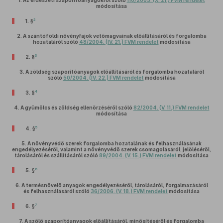
1.
Az erdészeti szaporítóanyagokról szóló
110/2003. (X. 21.) FVM rendelet
módosítása
2
1. §
2.
A szántóföldi növényfajok vetőmagvainak előállításáról és forgalomba
hozataláról szóló
48/2004. (IV. 21.) FVM rendelet
módosítása
3
2. §
3.
A zöldség szaporítóanyagok előállításáról és forgalomba hozataláról
szóló
50/2004. (IV. 22.) FVM rendelet
módosítása
4
3. §
4.
A gyümölcs és zöldség ellenőrzéséről szóló
82/2004. (V. 11.) FVM rendelet
módosítása
5
4. §
5.
A növényvédő szerek forgalomba hozatalának és felhasználásának
engedélyezéséről, valamint a növényvédő szerek csomagolásáról, jelöléséről,
tárolásáról és szállításáról szóló
89/2004. (V. 15.) FVM rendelet
módosítása
6
5. §
6.
A termésnövelő anyagok engedélyezéséről, tárolásáról, forgalmazásáról
és felhasználásáról szóló
36/2006. (V. 18.) FVM rendelet
módosítása
7
6. §
7.
A szőlő szaporítóanyagok előállításáról, minősítéséről és forgalomba