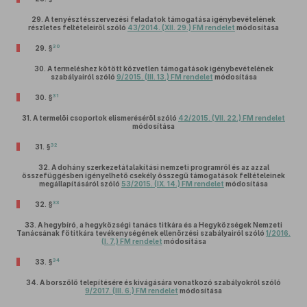
29.
A tenyésztésszervezési feladatok támogatása igénybevételének
részletes feltételeiről szóló
43/2014. (XII. 29.) FM rendelet
módosítása
30
29. §
30.
A termeléshez kötött közvetlen támogatások igénybevételének
szabályairól szóló
9/2015. (III. 13.) FM rendelet
módosítása
31
30. §
31.
A termelői csoportok elismeréséről szóló
42/2015. (VII. 22.) FM rendelet
módosítása
32
31. §
32.
A dohány szerkezetátalakítási nemzeti programról és az azzal
összefüggésben igényelhető csekély összegű támogatások feltételeinek
megállapításáról szóló
53/2015. (IX. 14.) FM rendelet
módosítása
33
32. §
33.
A hegybíró, a hegyközségi tanács titkára és a Hegyközségek Nemzeti
Tanácsának főtitkára tevékenységének ellenőrzési szabályairól szóló
1/2016.
(I. 7.) FM rendelet
módosítása
34
33. §
34.
A borszőlő telepítésére és kivágására vonatkozó szabályokról szóló
9/2017. (III. 6.) FM rendelet
módosítása