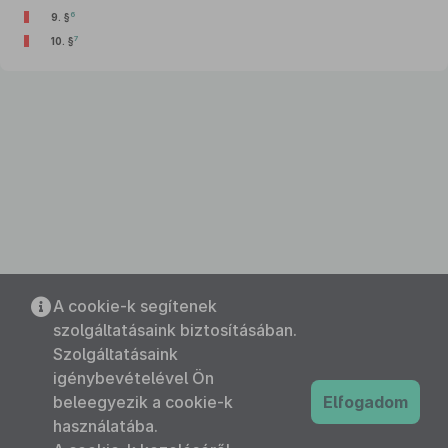
6
9. §
7
10. §
A cookie-k segítenek
szolgáltatásaink biztosításában.
Szolgáltatásaink
igénybevételével Ön
beleegyezik a cookie-k
Elfogadom
használatába.