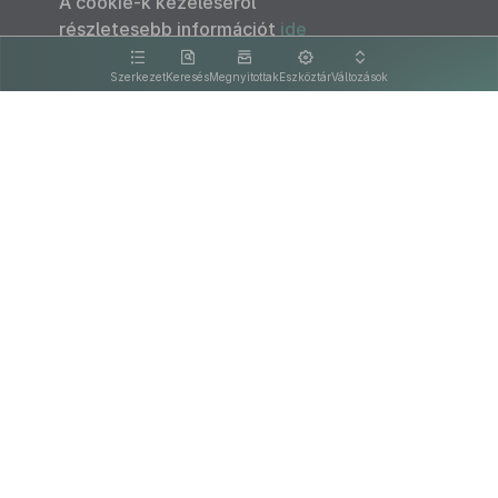
A cookie-k kezeléséről
részletesebb információt
ide
kattintva olvashat.
Szerkezet
Keresés
Megnyitottak
Eszköztár
Változások
Kapcsolat
Felhasználási feltételek
PDF
Akadálymentesítési nyilatkozat