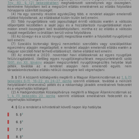
Tny. 83. § (2) bekezdésében
meghatározott személynek egy összegben,
kérelmére folyósítani kell a megszűnt ellátás emelésének az ellátás folyósítási
hónapjaira számított összegét.
(4)
Ha egy személy részére egyidejűleg több, e rendelet alapján emelendő
ellátást folyósítanak, az ellátásokat külön-külön kell emelni.
(5)
Több nyugellátásra való jogosultságot érintő változás esetén a változás
időpontjától kezdődően a saját jogú és a hozzátartozói nyugellátásokat olyan
módon emelt összegben kell továbbfolyósítani, mintha ez az ellátás a változás
napját megelőzően is önállóan került volna folyósításra.
(6)
Az özvegyi és a szülői nyugdíj megosztása esetén a folyósított nyugdíjrészt
kell emelni.
(7)
Szociális biztonsági tárgyú nemzetközi szerződés vagy szociálpolitikai
egyezmény alapján megállapított, e rendelet alapján emelendő ellátás esetén a
magyar szerződő felet terhelő ellátásrészt, illetve ellátást kell emelni.
(8)
Az emelést a 2020. november havi ellátásoknak az egyes nyugdíjak
felülvizsgálatáról, illetőleg egyes nyugdíjkiegészítések megszüntetéséről szóló
1991. évi XII. törvény
alapján megszüntetett nyugdíjkiegészítés helyébe lépő
pótlék, továbbá az e rendelet alapján nem emelendő egyéb, nem
társadalombiztosítási ellátás nélküli összegére kell végrehajtani.
3. §
(1)
A központi költségvetés megtéríti a Magyar Államkincstárnak az
1. § (1)
bekezdés 6–11., 16–22. és 24–27. pontja
szerinti ellátások, továbbá a nemzeti
helytállásért elnevezésű pótlék és a rokkantsági járadék emelésének fedezetét
és a végrehajtás költségeit.
(2)
A Hadigondozottak Közalapítványa megtéríti a Magyar Államkincstárnak az
1. § (1) bekezdés 23. pontja
szerinti ellátások emelésének fedezetét és a
végrehajtás költségeit.
4. §
Ez a rendelet a kihirdetését követő napon lép hatályba.
2
5. §
3
6. §
4
7. §
5
8. §