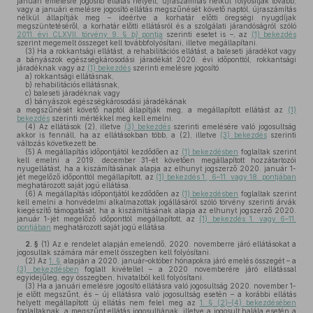
januári emelésre jogosító ellátás helyett, újraszámítás nélkül folyósítják tovább,
vagy a januári emelésre jogosító ellátás megszűnését követő naptól, újraszámítás
nélkül állapítják meg – ideértve a korhatár előtti öregségi nyugdíjak
megszüntetéséről, a korhatár előtti ellátásról és a szolgálati járandóságról szóló
2011. évi CLXVII. törvény 9. §
b)
pontja
szerinti esetet is –, az
(1) bekezdés
szerint megemelt összeget kell továbbfolyósítani, illetve megállapítani.
(3)
Ha a rokkantsági ellátást, a rehabilitációs ellátást, a baleseti járadékot vagy
a bányászok egészségkárosodási járadékát 2020. évi időponttól, rokkantsági
járadéknak vagy az
(1) bekezdés
szerinti emelésre jogosító
a)
rokkantsági ellátásnak,
b)
rehabilitációs ellátásnak,
c)
baleseti járadéknak vagy
d)
bányászok egészségkárosodási járadékának
a megszűnését követő naptól állapítják meg, a megállapított ellátást az
(1)
bekezdés
szerinti mértékkel meg kell emelni.
(4)
Az ellátások (2), illetve
(3) bekezdés
szerinti emelésére való jogosultság
akkor is fennáll, ha az ellátásokban több, a (2), illetve
(3) bekezdés
szerinti
változás következett be.
(5)
A megállapítás időpontjától kezdődően az
(1) bekezdésben
foglaltak szerint
kell emelni a 2019. december 31-ét követően megállapított hozzátartozói
nyugellátást, ha a kiszámításának alapja az elhunyt jogszerző 2020. január 1-
jét megelőző időponttól megállapított, az
(1) bekezdés 1., 6–11. vagy 18. pontjában
meghatározott saját jogú ellátása.
(6)
A megállapítás időpontjától kezdődően az
(1) bekezdésben
foglaltak szerint
kell emelni a honvédelmi alkalmazottak jogállásáról szóló törvény szerinti árvák
kiegészítő támogatását, ha a kiszámításának alapja az elhunyt jogszerző 2020.
január 1-jét megelőző időponttól megállapított, az
(1) bekezdés 1. vagy 6–11.
pontjában
meghatározott saját jogú ellátása.
2. §
(1)
Az e rendelet alapján emelendő, 2020. novemberre járó ellátásokat a
jogosultak számára már emelt összegben kell folyósítani.
(2)
Az
1. §
alapján a 2020. január–október hónapokra járó emelés összegét – a
(3) bekezdésben
foglalt kivétellel – a 2020 novemberére járó ellátással
egyidejűleg, egy összegben, hivatalból kell folyósítani.
(3)
Ha a januári emelésre jogosító ellátásra való jogosultság 2020. november 1-
je előtt megszűnt, és – új ellátásra való jogosultság esetén – a korábbi ellátás
helyett megállapított új ellátás nem felel meg az
1. § (2)–(4) bekezdésében
foglaltaknak, a megszűnt ellátás jogosultjának, illetve a jogosult halála esetén a