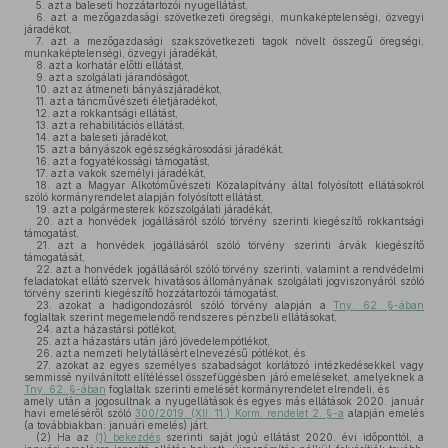
5.
azt a baleseti hozzátartozói nyugellátást,
6.
azt a mezőgazdasági szövetkezeti öregségi, munkaképtelenségi, özvegyi
járadékot,
7.
azt a mezőgazdasági szakszövetkezeti tagok növelt összegű öregségi,
munkaképtelenségi, özvegyi járadékát,
8.
azt a korhatár előtti ellátást,
9.
azt a szolgálati járandóságot,
10.
azt az átmeneti bányászjáradékot,
11.
azt a táncművészeti életjáradékot,
12.
azt a rokkantsági ellátást,
13.
azt a rehabilitációs ellátást,
14.
azt a baleseti járadékot,
15.
azt a bányászok egészségkárosodási járadékát,
16.
azt a fogyatékossági támogatást,
17.
azt a vakok személyi járadékát,
18.
azt a Magyar Alkotóművészeti Közalapítvány által folyósított ellátásokról
szóló kormányrendelet alapján folyósított ellátást,
19.
azt a polgármesterek közszolgálati járadékát,
20.
azt a honvédek jogállásáról szóló törvény szerinti kiegészítő rokkantsági
támogatást,
21.
azt a honvédek jogállásáról szóló törvény szerinti árvák kiegészítő
támogatását,
22.
azt a honvédek jogállásáról szóló törvény szerinti, valamint a rendvédelmi
feladatokat ellátó szervek hivatásos állományának szolgálati jogviszonyáról szóló
törvény szerinti kiegészítő hozzátartozói támogatást,
23.
azokat a hadigondozásról szóló törvény alapján a
Tny. 62. §-ában
foglaltak szerint megemelendő rendszeres pénzbeli ellátásokat,
24.
azt a házastársi pótlékot,
25.
azt a házastárs után járó jövedelempótlékot,
26.
azt a nemzeti helytállásért elnevezésű pótlékot, és
27.
azokat az egyes személyes szabadságot korlátozó intézkedésekkel vagy
semmissé nyilvánított elítéléssel összefüggésben járó emeléseket, amelyeknek a
Tny. 62. §-ában
foglaltak szerinti emelését kormányrendelet elrendeli, és
amely után a jogosultnak a nyugellátások és egyes más ellátások 2020. január
havi emeléséről szóló
300/2019. (XII. 11.) Korm. rendelet 2. §-a
alapján emelés
(a továbbiakban: januári emelés) járt.
(2)
Ha az
(1) bekezdés
szerinti saját jogú ellátást 2020. évi időponttól, a