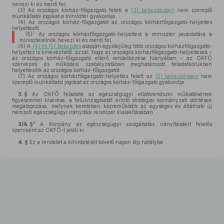
nevezi ki és menti fel.
(3)
Az országos kórház-főigazgató felett a
(2) bekezdésben
nem szereplő
munkáltatói jogokat a miniszter gyakorolja.
(4)
Az országos kórház-főigazgatót az országos kórházfőigazgató-helyettes
helyettesíti.
2
(5)
Az országos kórházfőigazgató-helyettest a miniszter javaslatára a
miniszterelnök nevezi ki és menti fel.
(6)
A
(4) és (5) bekezdés
alapján egyidejűleg több országos kórházfőigazgató-
helyettes is kinevezhető, azzal, hogy az országos kórházfőigazgató-helyettesek –
az országos kórház-főigazgató eltérő rendelkezése hiányában – az OKFŐ
szervezeti és működési szabályzatában meghatározott feladatkörükben
helyettesítik az országos kórház-főigazgatót.
(7)
Az országos kórházfőigazgató-helyettes felett az
(5) bekezdésben
nem
szereplő munkáltatói jogokat az országos kórház-főigazgató gyakorolja.
3. §
Az OKFŐ feladata az egészségügyi ellátórendszer működésének
figyelemmel kísérése, a felülvizsgálatát érintő stratégiai kormányzati döntések
megalapozása, melynek keretében közreműködik az egységes és átlátható új
nemzeti egészségügyi irányítási rendszer kialakításában.
3
3/A. §
A Kormány az egészségügyi szolgáltatás irányításáért felelős
szervként az OKFŐ-t jelöli ki.
4. §
Ez a rendelet a kihirdetését követő napon lép hatályba.