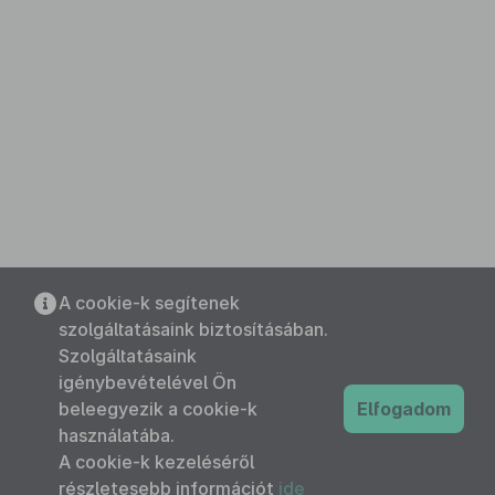
A cookie-k segítenek
szolgáltatásaink biztosításában.
Szolgáltatásaink
igénybevételével Ön
beleegyezik a cookie-k
Elfogadom
használatába.
A cookie-k kezeléséről
részletesebb információt
ide