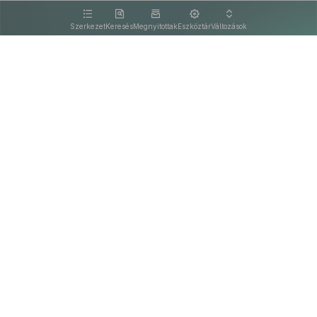
kattintva olvashat.
Szerkezet
Keresés
Megnyitottak
Eszköztár
Változások
Kapcsolat
Felhasználási feltételek
PDF
Akadálymentesítési nyilatkozat
Adatkezelési tájékoztató