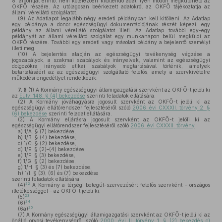
8. alpontját érintő, nem kötelezően kitöltendő adat ilyen módon megküldhető az
OKFŐ részére. Az utólagosan beérkezett adatokról az OKFŐ tájékoztatja az
állami vérellátó szolgálatot.
(9)
Az Adatlapot legalább négy eredeti példányban kell kitölteni. Az Adatlap
egy példánya a donor egészségügyi dokumentációjának részét képezi, egy
példány az állami vérellátó szolgálatot illeti. Az Adatlap további egy-egy
példányát az állami vérellátó szolgálat egy munkanapon belül megküldi az
OKFŐ részére. További egy eredeti vagy másolati példány a bejelentő személyt
illeti meg.
(10)
A bejelentés alapján az egészségügyi tevékenység végzése a
jogszabályok, a szakmai szabályok és irányelvek, valamint az egészségügyi
dolgozókra irányadó etikai szabályok megtartásával történik, amelyek
betartatásáért az az egészségügyi szolgáltató felelős, amely a szervkivételre
működési engedéllyel rendelkezik.
7. §
(1)
A Kormány egészségügyi államigazgatási szervként az OKFŐ-t jelöli ki
az
Eütv. 148. § (4) bekezdése
szerinti feladatok ellátására.
(2)
A Kormány jóváhagyásra jogosult szervként az OKFŐ-t jelöli ki az
egészségügyi ellátórendszer fejlesztéséről szóló
2006. évi CXXXII. törvény 2. §
(6) bekezdése
szerinti feladat ellátására.
(3)
A Kormány eljárásra jogosult szervként az OKFŐ-t jelöli ki az
egészségügyi ellátórendszer fejlesztéséről szóló
2006. évi CXXXII. törvény
a)
1/A. § (7) bekezdése,
b)
1/B. § (4) bekezdése,
c)
1/C. § (2) bekezdése,
d)
1/E. § (2)–(4) bekezdése,
e)
1/F. § (3) bekezdése,
f)
1/G. § (2) bekezdése,
g)
1/H. § (3) és (7) bekezdése,
h)
1/I. § (3), (6) és (7) bekezdése
szerinti feladatok ellátására.
22
(4)
A Kormány a térségi betegút-szervezésért felelős szervként – országos
illetékességgel – az OKFŐ-t jelöli ki.
23
(5)
24
(6)
25
(6a)
(7)
A Kormány egészségügyi államigazgatási szervként az OKFŐ-t jelöli ki az
önálló orvosi tevékenységről szóló
2000. évi II. törvény 1. § (2) bekezdés c)