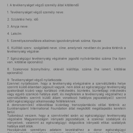
I.
A tevékenységet végző személy által kitöltendő
1.
Tevékenységet végző személy neve:
2.
Születési hely, idő:
3.
Anyja neve:
4.
Lakcím:
5.
Személyazonosításra alkalmas igazolványának száma, típusa:
6.
Külföldi szerv, szolgáltató neve, címe, amelynek nevében és javára történik a
tevékenység végzése:
7.
Egészségügyi tevékenység végzésére jogosító nyilvántartási száma (ha ilyen
van, kitöltése opcionális):
8.
Szakorvosi bizonyítvány, oklevél kiállítója, száma (ha ismert, kitöltése
opcionális):
9.
Tevékenységet végző nyilatkozata:
Ezennel nyilatkozom, hogy a tevékenység elvégzésére a szervátültetés helye
szerinti küldő államban jogosult vagyok, nem állok az egészségügyi tevékenység
gyakorlását kizáró vagy korlátozó intézkedés, büntetés, büntetőjogi intézkedés
vagy egyéb szankció hatálya alatt, és megfelelek a tevékenység végzéséhez a
szervátültetés szerinti küldő állam vonatkozó hatályos jogszabálya(i) szerint
előírt egészségügyi alkalmassági feltételeknek.
A donorszerv(ek) eltávolítása kizárólag transzplantációs céllal történik az
Eurotransplant International Foundation által megkötött megállapodás keretein
belül.
Tudomásul veszem, hogy a szervkivétel során az egészségügyi tevékenység
végzésére Magyarországon irányadó jogszabályok, a szakmai szabályok és
irányelvek, valamint az egészségügyi dolgozókra irányadó etikai szabályok
hatálya alatt állok.
Hozzájárulok személyes adataim kezeléséhez a donor egészségügyi