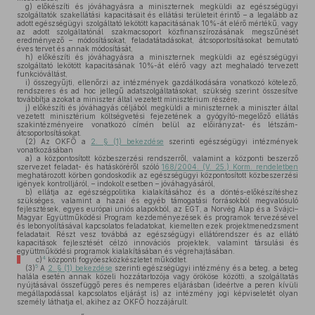
g)
előkészíti és jóváhagyásra a miniszternek megküldi az egészségügyi
szolgáltatók szakellátási kapacitásait és ellátási területeit érintő – a legalább az
adott egészségügyi szolgáltató lekötött kapacitásának 10%-át elérő mértékű, vagy
az adott szolgáltatónál szakmacsoport közfinanszírozásának megszűnését
eredményező – módosításokat, feladatátadásokat, átcsoportosításokat bemutató
éves tervet és annak módosítását,
h)
előkészíti és jóváhagyásra a miniszternek megküldi az egészségügyi
szolgáltató lekötött kapacitásának 10%-át elérő vagy azt meghaladó tervezett
funkcióváltást,
i)
összegyűjti, ellenőrzi az intézmények gazdálkodására vonatkozó kötelező,
rendszeres és ad hoc jellegű adatszolgáltatásokat, szükség szerint összesítve
továbbítja azokat a miniszter által vezetett minisztérium részére,
j)
előkészíti és jóváhagyás céljából megküldi a miniszternek a miniszter által
vezetett minisztérium költségvetési fejezetének a gyógyító-megelőző ellátás
szakintézményeire vonatkozó címén belül az előirányzat- és létszám-
átcsoportosításokat.
(2)
Az OKFŐ a
2. § (1) bekezdése
szerinti egészségügyi intézmények
vonatkozásában
a)
a központosított közbeszerzési rendszerről, valamint a központi beszerző
szervezet feladat- és hatásköréről szóló
168/2004. (V. 25.) Korm. rendeletben
meghatározott körben gondoskodik az egészségügyi központosított közbeszerzési
igények kontrolljáról, – indokolt esetben – jóváhagyásáról,
b)
ellátja az egészségpolitika kialakításához és a döntés-előkészítéshez
szükséges, valamint a hazai és egyéb támogatási forrásokból megvalósuló
fejlesztések, egyes európai uniós alapokból, az EGT, a Norvég Alap és a Svájci–
Magyar Együttműködési Program kezdeményezések és programok tervezésével
és lebonyolításával kapcsolatos feladatokat, kiemelten ezek projektmenedzsment
feladatait. Részt vesz továbbá az egészségügyi ellátórendszer és az ellátó
kapacitások fejlesztését célzó innovációs projektek, valamint társulási és
együttműködési programok kialakításában és végrehajtásában.
4
c)
központi fogyóeszközkészletet működtet.
5
(3)
A
2. § (1) bekezdése
szerinti egészségügyi intézmény és a beteg, a beteg
halála esetén annak közeli hozzátartozója vagy örököse közötti, a szolgáltatás
nyújtásával összefüggő peres és nemperes eljárásban (ideértve a peren kívüli
megállapodással kapcsolatos eljárást is) az intézmény jogi képviseletét olyan
személy láthatja el, akihez az OKFŐ hozzájárult.