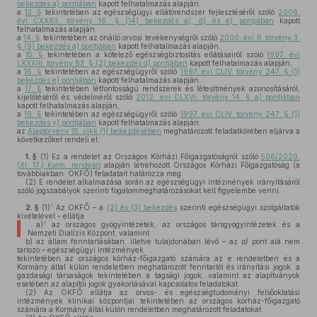
bekezdés a) pontjában
kapott felhatalmazás alapján,
a
13. §
tekintetében az egészségügyi ellátórendszer fejlesztéséről szóló
2006.
évi CXXXII. törvény 16. § (14) bekezdés a), d) és e) pontjában
kapott
felhatalmazás alapján,
a
14. §
tekintetében az önálló orvosi tevékenységről szóló
2000. évi II. törvény 3.
§ (9) bekezdés a) pontjában
kapott felhatalmazás alapján,
a
15. §
tekintetében a kötelező egészségbiztosítás ellátásairól szóló
1997. évi
LXXXIII. törvény 83. § (2) bekezdés d) pontjában
kapott felhatalmazás alapján,
a
16. §
tekintetében az egészségügyről szóló
1997. évi CLIV. törvény 247. § (1)
bekezdés e) pontjában
kapott felhatalmazás alapján,
a
17. §
tekintetében létfontosságú rendszerek és létesítmények azonosításáról,
kijelöléséről és védelméről szóló
2012. évi CLXVI. törvény 14. § a) pontjában
kapott felhatalmazás alapján,
a
18. §
tekintetében az egészségügyről szóló
1997. évi CLIV. törvény 247. § (1)
bekezdés y) pontjában
kapott felhatalmazás alapján,
az
Alaptörvény 15. cikk (1) bekezdésében
meghatározott feladatkörében eljárva a
következőket rendeli el:
1. §
(1)
Ez a rendelet az Országos Kórházi Főigazgatóságról szóló
506/2020.
(XI. 17.) Korm. rendelet
alapján létrehozott Országos Kórházi Főigazgatóság (a
továbbiakban: OKFŐ) feladatait határozza meg.
(2)
E rendelet alkalmazása során az egészségügyi intézmények irányításáról
szóló jogszabályok szerinti fogalommeghatározásokat kell figyelembe venni.
1
2. §
(1)
Az OKFŐ – a
(2) és (3) bekezdés
szerinti egészségügyi szolgáltatók
kivételével – ellátja
2
a)
az országos gyógyintézetek, az országos társgyógyintézetek és a
Nemzeti Dialízis Központ, valamint
b)
az állam fenntartásában, illetve tulajdonában lévő – az
a)
pont alá nem
tartozó – egészségügyi intézmények
tekintetében az országos kórház-főigazgató számára az e rendeletben és a
Kormány által külön rendeletben meghatározott fenntartói és irányítási jogok, a
gazdasági társaságok tekintetében a tagsági jogok, valamint az alapítványok
esetében az alapítói jogok gyakorlásával kapcsolatos feladatokat.
(2)
Az OKFŐ ellátja az orvos- és egészségtudományi felsőoktatási
intézmények klinikai központjai tekintetében az országos kórház-főigazgató
számára a Kormány által külön rendeletben meghatározott feladatokat.