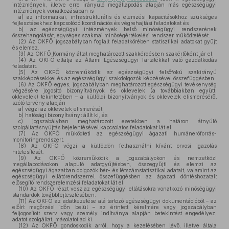
intézmények, illetve erre irányuló megállapodás alapján más egészségügyi
intézmények vonatkozásában is
a)
az informatikai, infrastrukturális és elemzési kapacitásokhoz szükséges
fejlesztésekhez kapcsolódó koordinációs és végrehajtási feladatokat és
b)
az egészségügyi intézmények belső minőségügyi rendszerének
összehangolását, egységes szakmai minőségértékelési rendszer működtetését.
(2)
Az OKFŐ jogszabályban foglalt feladatkörében statisztikai adatokat gyűjt
és elemez.
(3)
Az OKFŐ Kormány által meghatározott szakkérdésben szakértőként jár el.
(4)
Az OKFŐ ellátja az Állami Egészségügyi Tartalékkal való gazdálkodás
feladatait.
(5)
Az OKFŐ közreműködik az egészségügyi felsőfokú szakirányú
szakképzésekkel és az egészségügyi szakdolgozók képzésével összefüggésben.
(6)
Az OKFŐ egyes, jogszabályban meghatározott egészségügyi tevékenység
végzésére jogosító bizonyítványok és oklevelek (a továbbiakban együtt:
oklevelek) tekintetében – a külföldi bizonyítványok és oklevelek elismeréséről
szóló törvény alapján –
a)
végzi az oklevelek elismerését,
b)
hatósági bizonyítványt állít ki, és
c)
jogszabályban meghatározott esetekben a határon átnyúló
szolgáltatásnyújtás bejelentésével kapcsolatos feladatokat lát el.
(7)
Az OKFŐ működteti az egészségügyi ágazati humánerőforrás-
monitoringrendszert.
(8)
Az OKFŐ végzi a külföldön felhasználni kívánt orvosi igazolás
hitelesítését.
(9)
Az OKFŐ közreműködik a jogszabályokon és nemzetközi
megállapodásokon alapuló adatgyűjtésben, összegyűjti és elemzi az
egészségügyi ágazatban dolgozók bér- és létszámstatisztikai adatait, valamint az
egészségügyi ellátórendszerrel összefüggésben az ágazati döntéshozatalt
elősegítő rendszerelemzési feladatokat lát el.
(10)
Az OKFŐ részt vesz az egészségügyi ellátásokra vonatkozó minőségügyi
standardok továbbfejlesztésében.
(11)
Az OKFŐ az adatkezelése alá tartozó egészségügyi dokumentációból – az
előírt megőrzési időn belül – az érintett kérelmére vagy jogszabályban
feljogosított szerv vagy személy indítványa alapján betekintést engedélyez,
adatot szolgáltat, másolatot ad ki.
(12)
Az OKFŐ gondoskodik arról, hogy a kezelésében lévő, illetve általa