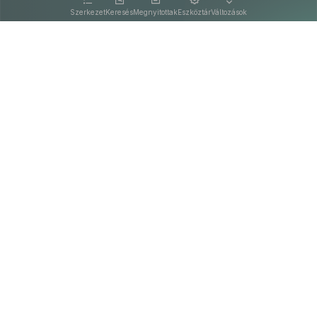
Szerkezet
Keresés
Megnyitottak
Eszköztár
Változások
Kapcsolat
Felhasználási feltételek
PDF
Akadálymentesítési nyilatkozat
Adatkezelési tájékoztató
©
A Nemzeti Jogszabálytárban elérhető szövegek