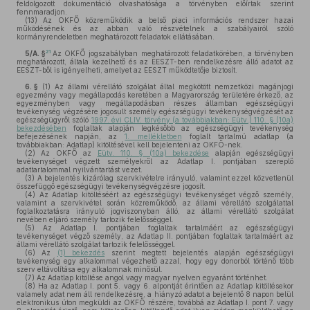
feldolgozott dokumentáció olvashatósága a törvényben előírtak szerint
fennmaradjon.
(13)
Az OKFŐ közreműködik a belső piaci információs rendszer hazai
működésének és az abban való részvételnek a szabályairól szóló
kormányrendeletben meghatározott feladatok ellátásában.
21
5/A. §
Az OKFŐ jogszabályban meghatározott feladatkörében, a törvényben
meghatározott, általa kezelhető és az EESZT-ben rendelkezésre álló adatot az
EESZT-ből is igényelheti, amelyet az EESZT működtetője biztosít.
6. §
(1)
Az állami vérellátó szolgálat által megkötött nemzetközi magánjogi
egyezmény vagy megállapodás keretében a Magyarország területére érkező, az
egyezményben vagy megállapodásban részes államban egészségügyi
tevékenység végzésére jogosult személy egészségügyi tevékenységvégzését az
egészségügyről szóló
1997. évi CLIV. törvény (a továbbiakban: Eütv.) 110. § (10a)
bekezdésében
foglaltak alapján legkésőbb az egészségügyi tevékenység
befejezésének napján, az
1. mellékletben
foglalt tartalmú adatlap (a
továbbiakban: Adatlap) kitöltésével kell bejelenteni az OKFŐ-nek.
(2)
Az OKFŐ az
Eütv. 110. § (10a) bekezdése
alapján egészségügyi
tevékenységet végzett személyekről az Adatlap I. pontjában szereplő
adattartalommal nyilvántartást vezet.
(3)
A bejelentés kizárólag szervkivételre irányuló, valamint ezzel közvetlenül
összefüggő egészségügyi tevékenységvégzésre jogosít.
(4)
Az Adatlap kitöltéséért az egészségügyi tevékenységet végző személy,
valamint a szervkivétel során közreműködő, az állami vérellátó szolgálattal
foglalkoztatásra irányuló jogviszonyban álló, az állami vérellátó szolgálat
nevében eljáró személy tartozik felelősséggel.
(5)
Az Adatlap I. pontjában foglaltak tartalmáért az egészségügyi
tevékenységet végző személy, az Adatlap II. pontjában foglaltak tartalmáért az
állami vérellátó szolgálat tartozik felelősséggel.
(6)
Az
(1) bekezdés
szerint megtett bejelentés alapján egészségügyi
tevékenység egy alkalommal végezhető azzal, hogy egy donorból történő több
szerv eltávolítása egy alkalomnak minősül.
(7)
Az Adatlap kitöltése angol vagy magyar nyelven egyaránt történhet.
(8)
Ha az Adatlap I. pont 5. vagy 6. alpontját érintően az Adatlap kitöltésekor
valamely adat nem áll rendelkezésre, a hiányzó adatot a bejelentő 8 napon belül
elektronikus úton megküldi az OKFŐ részére, továbbá az Adatlap I. pont 7. vagy