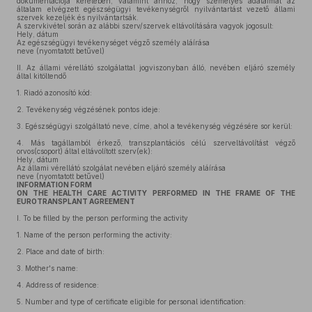
dokumentációja keretében, valamint ahhoz, hogy személyes adataimat az
általam elvégzett egészségügyi tevékenységről nyilvántartást vezető állami
szervek kezeljék és nyilvántartsák.
A szervkivétel során az alábbi szerv/szervek eltávolítására vagyok jogosult:
Hely, dátum
Az egészségügyi tevékenységet végző személy aláírása
neve (nyomtatott betűvel)
II.
Az állami vérellátó szolgálattal jogviszonyban álló, nevében eljáró személy
által kitöltendő
1.
Riadó azonosító kód:
2.
Tevékenység végzésének pontos ideje:
3.
Egészségügyi szolgáltató neve, címe, ahol a tevékenység végzésére sor kerül:
4.
Más tagállamból érkező, transzplantációs célú szerveltávolítást végző
orvos(csoport) által eltávolított szerv(ek):
Hely, dátum
Az állami vérellátó szolgálat nevében eljáró személy aláírása
neve (nyomtatott betűvel)
INFORMATION FORM
ON THE HEALTH CARE ACTIVITY PERFORMED IN THE FRAME OF THE
EUROTRANSPLANT AGREEMENT
I.
To be filled by the person performing the activity
1.
Name of the person performing the activity:
2.
Place and date of birth:
3.
Mother's name:
4.
Address of residence:
5.
Number and type of certificate eligible for personal identification: