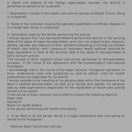
6.
Name and address of the foreign organisation, provider, the activity is
performed on behalf or for its benefit:
7.
Registration number of the health care activity license certificate (if any, filling
in is optional):
8.
Name of the institution issuing the specialty qualification certificate, diploma (if
it is recognised, filling in is optional):
9.
Declaration made by the person performing the activity:
I hereby declare that I am licensed/entitled to perform the activity in the sending
state of the place of organ transplantation, and I am not subject to any measure,
penalty, penalty law measure or other sanctions excluding or limiting my practice
of health care activity, and I possess all necessary health aptitude required by
legal regulations in force of the sending state of the place of transplantation to
carry out such activity.
The removal of donor organ(s) is(are) exclusively performed for transplantation
purposes, in the frame of the Agreement with the Eurotransplant International
Foundation.
I acknowledge that in the course of the organ removal, Hungarian legislation in
force, professional rules and guidelines as well as ethical rules for health
professionals are applicable for my activity.
I hereby concede to the handling of my personal data within the framework of the
donor's medical documentation, as well as to handle and register my personal
data by state organisations responsible for the registration of health care activity
carried out by myself.
In the course of organ removal I am entitled to remove the following organ(s):
Place, date
Signature
Name (in capital letters)
of the person performing the health care activity
II.
To be filled in by the person being in a legal relationship with and acting on
behalf of the Hungarian
National Blood Transfusion Service