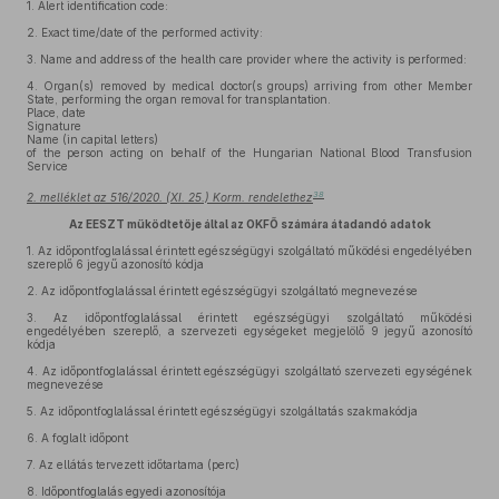
1.
Alert identification code:
2.
Exact time/date of the performed activity:
3.
Name and address of the health care provider where the activity is performed:
4.
Organ(s) removed by medical doctor(s groups) arriving from other Member
State, performing the organ removal for transplantation.
Place, date
Signature
Name (in capital letters)
of the person acting on behalf of the Hungarian National Blood Transfusion
Service
38
2. melléklet az 516/2020. (XI. 25.) Korm. rendelethez
Az EESZT működtetője által az OKFŐ számára átadandó adatok
1.
Az időpontfoglalással érintett egészségügyi szolgáltató működési engedélyében
szereplő 6 jegyű azonosító kódja
2.
Az időpontfoglalással érintett egészségügyi szolgáltató megnevezése
3.
Az időpontfoglalással érintett egészségügyi szolgáltató működési
engedélyében szereplő, a szervezeti egységeket megjelölő 9 jegyű azonosító
kódja
4.
Az időpontfoglalással érintett egészségügyi szolgáltató szervezeti egységének
megnevezése
5.
Az időpontfoglalással érintett egészségügyi szolgáltatás szakmakódja
6.
A foglalt időpont
7.
Az ellátás tervezett időtartama (perc)
8.
Időpontfoglalás egyedi azonosítója