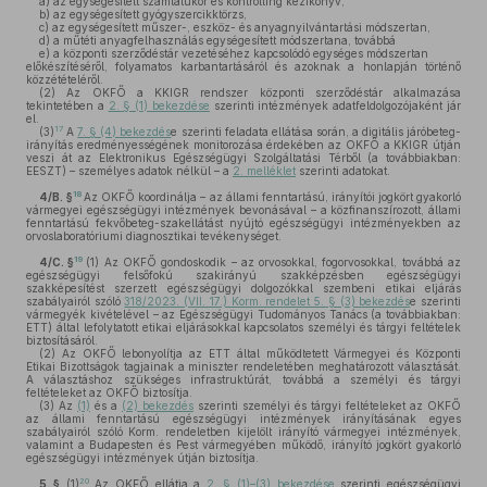
a)
az egységesített számlatükör és kontrolling kézikönyv,
b)
az egységesített gyógyszercikktörzs,
c)
az egységesített műszer-, eszköz- és anyagnyilvántartási módszertan,
d)
a műtéti anyagfelhasználás egységesített módszertana, továbbá
e)
a központi szerződéstár vezetéséhez kapcsolódó egységes módszertan
előkészítéséről, folyamatos karbantartásáról és azoknak a honlapján történő
közzétételéről.
(2)
Az OKFŐ a KKIGR rendszer központi szerződéstár alkalmazása
tekintetében a
2. § (1) bekezdése
szerinti intézmények adatfeldolgozójaként jár
el.
17
(3)
A
7. § (4) bekezdés
e szerinti feladata ellátása során, a digitális járóbeteg-
irányítás eredményességének monitorozása érdekében az OKFŐ a KKIGR útján
veszi át az Elektronikus Egészségügyi Szolgáltatási Térből (a továbbiakban:
EESZT) – személyes adatok nélkül – a
2. melléklet
szerinti adatokat.
18
4/B. §
Az OKFŐ koordinálja – az állami fenntartású, irányítói jogkört gyakorló
vármegyei egészségügyi intézmények bevonásával – a közfinanszírozott, állami
fenntartású fekvőbeteg-szakellátást nyújtó egészségügyi intézményekben az
orvoslaboratóriumi diagnosztikai tevékenységet.
19
4/C. §
(1)
Az OKFŐ gondoskodik – az orvosokkal, fogorvosokkal, továbbá az
egészségügyi felsőfokú szakirányú szakképzésben egészségügyi
szakképesítést szerzett egészségügyi dolgozókkal szembeni etikai eljárás
szabályairól szóló
318/2023. (VII. 17.) Korm. rendelet 5. § (3) bekezdés
e szerinti
vármegyék kivételével – az Egészségügyi Tudományos Tanács (a továbbiakban:
ETT) által lefolytatott etikai eljárásokkal kapcsolatos személyi és tárgyi feltételek
biztosításáról.
(2)
Az OKFŐ lebonyolítja az ETT által működtetett Vármegyei és Központi
Etikai Bizottságok tagjainak a miniszter rendeletében meghatározott választását.
A választáshoz szükséges infrastruktúrát, továbbá a személyi és tárgyi
feltételeket az OKFŐ biztosítja.
(3)
Az
(1)
és a
(2) bekezdés
szerinti személyi és tárgyi feltételeket az OKFŐ
az állami fenntartású egészségügyi intézmények irányításának egyes
szabályairól szóló Korm. rendeletben kijelölt irányító vármegyei intézmények,
valamint a Budapesten és Pest vármegyében működő, irányító jogkört gyakorló
egészségügyi intézmények útján biztosítja.
20
5. §
(1)
Az OKFŐ ellátja a
2. § (1)–(3) bekezdése
szerinti egészségügyi