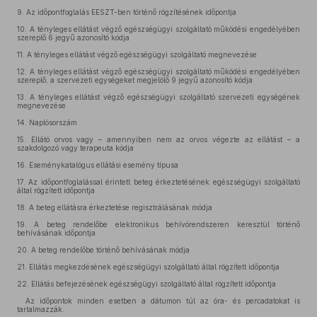
9.
Az időpontfoglalás EESZT-ben történő rögzítésének időpontja
10.
A tényleges ellátást végző egészségügyi szolgáltató működési engedélyében
szereplő 6 jegyű azonosító kódja
11.
A tényleges ellátást végző egészségügyi szolgáltató megnevezése
12.
A tényleges ellátást végző egészségügyi szolgáltató működési engedélyében
szereplő, a szervezeti egységeket megjelölő 9 jegyű azonosító kódja
13.
A tényleges ellátást végző egészségügyi szolgáltató szervezeti egységének
megnevezése
14.
Naplósorszám
15.
Ellátó orvos vagy – amennyiben nem az orvos végezte az ellátást – a
szakdolgozó vagy terapeuta kódja
16.
Eseménykatalógus ellátási esemény típusa
17.
Az időpontfoglalással érintett beteg érkeztetésének egészségügyi szolgáltató
által rögzített időpontja
18.
A beteg ellátásra érkeztetése regisztrálásának módja
19.
A beteg rendelőbe elektronikus behívórendszeren keresztül történő
behívásának időpontja
20.
A beteg rendelőbe történő behívásának módja
21.
Ellátás megkezdésének egészségügyi szolgáltató által rögzített időpontja
22.
Ellátás befejezésének egészségügyi szolgáltató által rögzített időpontja
Az időpontok minden esetben a dátumon túl az óra- és percadatokat is
tartalmazzák.