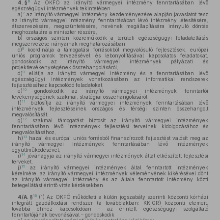
6
4. §
Az OKFŐ az irányító vármegyei intézmény fenntartásában lévő
egészségügyi intézmények tekintetében
7
a)
az irányító vármegyei intézmény kezdeményezése alapján javaslatot tesz
az irányító vármegyei intézmény fenntartásában lévő intézmény létesítésére,
átszervezésére, megszüntetésére, nevének megállapítására irányuló döntés
meghozatalára a miniszter részére,
b)
országos szinten közreműködik a területi egészségügyi feladatellátás
megszervezése irányainak meghatározásában,
8
c)
koordinálja a támogatási forrásokból megvalósuló fejlesztések, európai
uniós programok tervezésével és lebonyolításával kapcsolatos feladatokat,
gondoskodik az irányító vármegyei intézmények pályázati és
projekttevékenységének összehangolásáról,
9
d)
ellátja az irányító vármegyei intézmény és a fenntartásában lévő
egészségügyi intézmények vonatkozásában az informatikai rendszerek
fejlesztéséhez kapcsolódó feladatokat,
10
e)
gondoskodik az irányító vármegyei intézmények fenntartói
tevékenységének szakmai, stratégiai összehangolásáról,
11
f)
biztosítja az irányító vármegyei intézmények fenntartásában lévő
intézmények fejlesztéseinek országos és térségi szinten összehangolt
megvalósítását,
12
g)
szakmai támogatást biztosít az irányító vármegyei intézmények
fenntartásában lévő intézmények fejlesztési terveinek kidolgozásához és
megvalósításához,
13
h)
hazai és európai uniós forrásból finanszírozott fejlesztést valósít meg az
irányító vármegyei intézmények fenntartásában lévő intézmények
együttműködésével,
14
i)
jóváhagyja az irányító vármegyei intézmények által elkészített fejlesztési
terveket,
15
j)
az irányító vármegyei intézmények által fenntartott intézmények
kérelmére, az irányító vármegyei intézmények véleményének kikérésével dönt
az irányító vármegyei intézmény és az általa fenntartott intézmény közti
betegellátást érintő vitás kérdésekben.
16
4/A. §
(1)
Az OKFŐ működteti a külön jogszabály szerinti központi kórházi
integrált gazdálkodási rendszer (a továbbiakban: KKIGR) központi elemeit,
továbbá ehhez kapcsolódóan – az érintett egészségügyi szolgáltató
fenntartójának bevonásával – gondoskodik