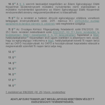
27
10. §
A
9. §
szerinti beolvadást megelőzően az Állami Egészségügyi Ellátó
Központnál kezdeményezett működési nyilvántartás iránti eljárásokban a
működési nyilvántartási igazolvány az Állami Egészségügyi Ellátó Központnál
rendszeresített okmány megszemélyesítésével is kibocsátható.
28
11. §
Ez a rendelet a határon átnyúló egészségügyi ellátásra vonatkozó
betegjogok érvényesítéséről szóló, 2011. március 9-i
2011/24/EU európai
parlamenti és tanácsi irányelv 6. cikkének
való megfelelést szolgálja.
29
11. §
Az Országos Kórházi Főigazgatóság feladatairól szóló 516/2020. (XI.
25.) Korm. rendelet módosításáról szóló
632/2021. (XI. 17.) Korm. rendelettel (a
továbbiakban: Módr.) megállapított 3. § (3) bekezdésében
foglaltakat a
Módr.
30
hatálybalépésekor
folyamatban levő ügyek esetében is alkalmazni kell, azzal,
hogy az egészségügyi intézmény a
Módr.
hatálybalépését követő 15 napon belül
kéri az OKFŐ hozzájárulását. Az OKFŐ a hozzájárulással kapcsolatos válaszát a
megkereséstől számított 15 napon belül adja meg.
31
12. §
32
13. §
33
14. §
34
15. §
35
16. §
36
17. §
37
18. §
1. melléklet az 516/2020. (XI. 25.) Korm. rendelethez
ADATLAP EUROTRANSPLANT MEGÁLLAPODÁS KERETÉBEN VÉGZETT
EGÉSZSÉGÜGYI TEVÉKENYSÉGRŐL