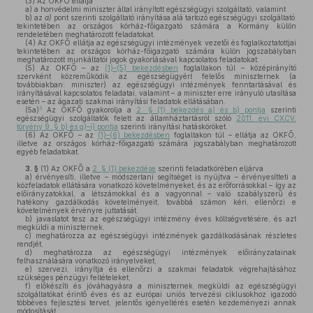
(3)
Az OKFŐ ellátja
a)
a honvédelmi miniszter által irányított egészségügyi szolgáltató, valamint
b)
az
a)
pont szerinti szolgáltató irányítása alá tartozó egészségügyi szolgáltató
tekintetében az országos kórház-főigazgató számára a Kormány külön
rendeletében meghatározott feladatokat.
(4)
Az OKFŐ ellátja az egészségügyi intézmények vezetői és foglalkoztatottjai
tekintetében az országos kórház-főigazgató számára külön jogszabályban
meghatározott munkáltatói jogok gyakorlásával kapcsolatos feladatokat.
(5)
Az OKFŐ – az
(1)–(5) bekezdésben
foglaltakon túl – középirányító
szervként közreműködik az egészségügyért felelős miniszternek (a
továbbiakban: miniszter) az egészségügyi intézmények fenntartásával és
irányításával kapcsolatos feladatai, valamint – a miniszter erre irányuló utasítása
esetén – az ágazati szakmai irányítási feladatok ellátásában.
3
(5a)
Az OKFŐ gyakorolja a
2. § (1) bekezdés a) és b) pontja
szerinti
egészségügyi szolgáltatók felett az államháztartásról szóló
2011. évi CXCV.
törvény 9. § b) és g)–i) pontja
szerinti irányítási hatásköröket.
(6)
Az OKFŐ – az
(1)–(6) bekezdésben
foglaltakon túl – ellátja az OKFŐ,
illetve az országos kórház-főigazgató számára jogszabályban meghatározott
egyéb feladatokat.
3. §
(1)
Az OKFŐ a
2. § (1) bekezdése
szerinti feladatkörében eljárva
a)
érvényesíti, illetve – módszertani segítséget is nyújtva – érvényesítteti a
közfeladatok ellátására vonatkozó követelményeket, és az erőforrásokkal – így az
előirányzatokkal, a létszámokkal és a vagyonnal – való szabályszerű és
hatékony gazdálkodás követelményeit, továbbá számon kéri, ellenőrzi e
követelmények érvényre juttatását,
b)
javaslatot tesz az egészségügyi intézmény éves költségvetésére, és azt
megküldi a miniszternek,
c)
meghatározza az egészségügyi intézmények gazdálkodásának részletes
rendjét,
d)
meghatározza az egészségügyi intézmények előirányzatainak
felhasználására vonatkozó irányelveket,
e)
szervezi, irányítja és ellenőrzi a szakmai feladatok végrehajtásához
szükséges pénzügyi feltételeket,
f)
előkészíti és jóváhagyásra a miniszternek megküldi az egészségügyi
szolgáltatókat érintő éves és az európai uniós tervezési ciklusokhoz igazodó
többéves fejlesztési tervet, jelentős igényeltérés esetén kezdeményezi annak
módosítását,