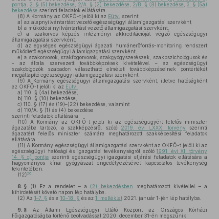
pontja
,
2. § (5) bekezdése
,
2/A. § (2) bekezdése
,
2/B. § (8) bekezdése
,
3. § (5a)
bekezdése
szerinti feladatok ellátására.
(8)
A Kormány az OKFŐ-t jelöli ki az
Eütv.
szerint
a)
az alapnyilvántartást vezető egészségügyi államigazgatási szervként,
b)
a működési nyilvántartást vezető államigazgatási szervként,
c)
a szakorvos képzés intézményi akkreditációját végző egészségügyi
államigazgatási szervként,
d)
az egységes egészségügyi ágazati humánerőforrás-monitoring rendszert
működtető egészségügyi államigazgatási szervként,
e)
a szakorvosok, szakfogorvosok, szakgyógyszerészek, szakpszichológusok és
– az általa szervezett továbbképzések kivételével – az egészségügyi
szakdolgozók szabadon választható elméleti továbbképzéseinek pontértékét
megállapító egészségügyi államigazgatási szervként.
(9)
A Kormány egészségügyi államigazgatási szervként, illetve hatóságként
az OKFŐ-t jelöli ki az
Eütv.
a)
110. § (4a) bekezdése,
b)
110. § (10) bekezdése,
c)
110. § (17) és (19)–(22) bekezdése, valamint
d)
110/A. § (1) és (4) bekezdése
szerinti feladatok ellátására.
(10)
A Kormány az OKFŐ-t jelöli ki az egészségügyért felelős miniszter
ágazatába tartozó, a szakképzésről szóló
2019. évi LXXX. törvény
szerinti
ágazatért felelős miniszter számára meghatározott szakképesítési feladatok
ellátására.
(11)
A Kormány egészségügyi államigazgatási szervként az OKFŐ-t jelöli ki az
egészségügyi hatósági és igazgatási tevékenységről szóló
1991. évi XI. törvény
14. § g) pontja
szerinti egészségügyi igazgatási eljárási feladatok ellátására a
hagyományos kínai gyógyászat engedélyezésével kapcsolatos tevékenység
tekintetében.
26
(12)
8. §
(1)
Ez a rendelet – a
(2) bekezdésben
meghatározott kivétellel – a
kihirdetését követő napon lép hatályba.
(2)
Az
1–7. §
és a
10–18. §
és az
1. melléklet
2021. január 1-jén lép hatályba.
9. §
Az Állami Egészségügyi Ellátó Központ az Országos Kórházi
Főigazgatóságba történő beolvadással 2020. december 31-én megszűnik.