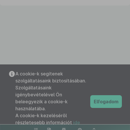
A cookie-k segítenek
szolgáltatásaink biztosításában.
Szolgáltatásaink
igénybevételével Ön
beleegyezik a cookie-k
Elfogadom
használatába.
A cookie-k kezeléséről
részletesebb információt
ide
kattintva olvashat.