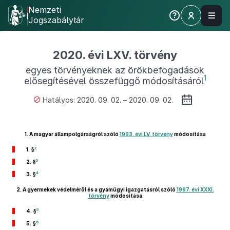
Nemzeti
Jogszabálytár
2020. évi LXV. törvény
egyes törvényeknek az örökbefogadások
1
elősegítésével összefüggő módosításáról
Hatályos: 2020. 09. 02. – 2020. 09. 02.
1.
A magyar állampolgárságról szóló
1993. évi LV. törvény
módosítása
2
1. §
3
2. §
4
3. §
2.
A gyermekek védelméről és a gyámügyi igazgatásról szóló
1997. évi XXXI.
törvény
módosítása
5
4. §
6
5. §