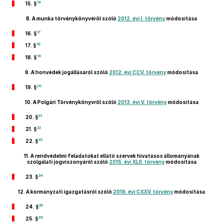
16
15. §
8.
A munka törvénykönyvéről szóló
2012. évi I. törvény
módosítása
17
16. §
18
17. §
19
18. §
9.
A honvédek jogállásáról szóló
2012. évi CCV. törvény
módosítása
20
19. §
10.
A Polgári Törvénykönyvről szóló
2013. évi V. törvény
módosítása
21
20. §
22
21. §
23
22. §
11.
A rendvédelmi feladatokat ellátó szervek hivatásos állományának
szolgálati jogviszonyáról szóló
2015. évi XLII. törvény
módosítása
24
23. §
12.
A kormányzati igazgatásról szóló
2018. évi CXXV. törvény
módosítása
25
24. §
26
25. §