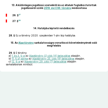
13.
A különleges jogállású szervekről és az általuk foglalkoztatottak
jogállásáról szóló
2019. évi CVII. törvény
módosítása
27
26. §
28
27. §
14.
Hatályba léptető rendelkezés
28. §
Ez a törvény 2020. szeptember 1-jén lép hatályba.
15.
Az
Alaptörvény
sarkalatosságra vonatkozó követelményének való
megfelelés
29. §
E törvény
a)
1. és 3. §-a
az
Alaptörvény G) cikk (4) bekezdése
alapján,
b)
11. §
a)
pontja
az
Alaptörvény 25. cikk (8) bekezdése
alapján,
c)
12. §-a
az
Alaptörvény 29. cikk (7) bekezdése
alapján
sarkalatosnak minősül.