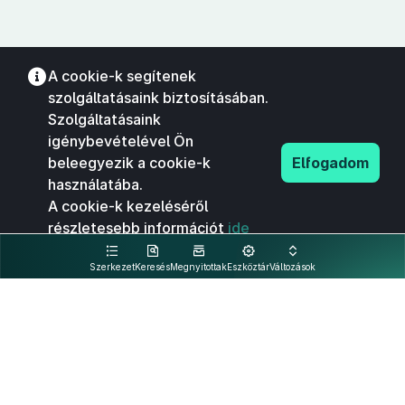
A cookie-k segítenek
szolgáltatásaink biztosításában.
Szolgáltatásaink
igénybevételével Ön
beleegyezik a cookie-k
Elfogadom
használatába.
A cookie-k kezeléséről
részletesebb információt
ide
kattintva olvashat.
Szerkezet
Keresés
Megnyitottak
Eszköztár
Változások