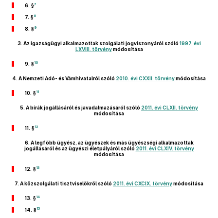
7
6. §
8
7. §
9
8. §
3.
Az igazságügyi alkalmazottak szolgálati jogviszonyáról szóló
1997. évi
LXVIII. törvény
módosítása
10
9. §
4.
A Nemzeti Adó- és Vámhivatalról szóló
2010. évi CXXII. törvény
módosítása
11
10. §
5.
A bírák jogállásáról és javadalmazásáról szóló
2011. évi CLXII. törvény
módosítása
12
11. §
6.
A legfőbb ügyész, az ügyészek és más ügyészségi alkalmazottak
jogállásáról és az ügyészi életpályáról szóló
2011. évi CLXIV. törvény
módosítása
13
12. §
7.
A közszolgálati tisztviselőkről szóló
2011. évi CXCIX. törvény
módosítása
14
13. §
15
14. §