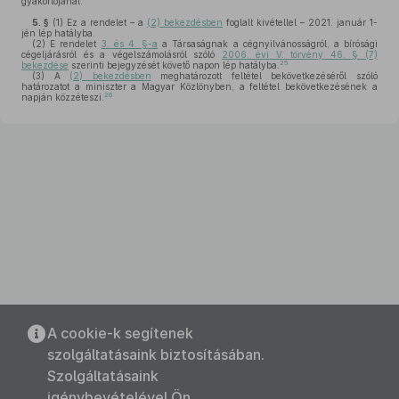
gyakorlójánál.
5. §
(1)
Ez a rendelet – a
(2) bekezdésben
foglalt kivétellel – 2021. január 1-
jén lép hatályba.
(2)
E rendelet
3. és 4. §-a
a Társaságnak a cégnyilvánosságról, a bírósági
cégeljárásról és a végelszámolásról szóló
2006. évi V. törvény 46. § (7)
25
bekezdése
szerinti bejegyzését követő napon lép hatályba.
(3)
A
(2) bekezdésben
meghatározott feltétel bekövetkezéséről szóló
határozatot a miniszter a Magyar Közlönyben, a feltétel bekövetkezésének a
26
napján közzéteszi.
A cookie-k segítenek
szolgáltatásaink biztosításában.
Szolgáltatásaink
igénybevételével Ön