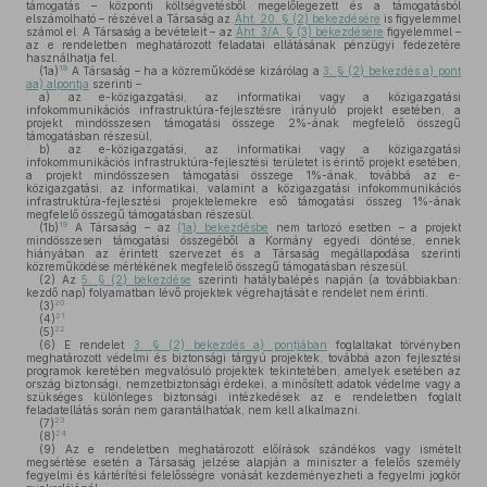
támogatás – központi költségvetésből megelőlegezett és a támogatásból
elszámolható – részével a Társaság az
Áht. 20. § (2) bekezdésére
is figyelemmel
számol el. A Társaság a bevételeit – az
Áht. 3/A. § (3) bekezdésére
figyelemmel –
az e rendeletben meghatározott feladatai ellátásának pénzügyi fedezetére
használhatja fel.
18
(1a)
A Társaság – ha a közreműködése kizárólag a
3. § (2) bekezdés a) pont
aa) alpontja
szerinti –
a)
az e-közigazgatási, az informatikai vagy a közigazgatási
infokommunikációs infrastruktúra-fejlesztésre irányuló projekt esetében, a
projekt mindösszesen támogatási összege 2%-ának megfelelő összegű
támogatásban részesül,
b)
az e-közigazgatási, az informatikai vagy a közigazgatási
infokommunikációs infrastruktúra-fejlesztési területet is érintő projekt esetében,
a projekt mindösszesen támogatási összege 1%-ának, továbbá az e-
közigazgatási, az informatikai, valamint a közigazgatási infokommunikációs
infrastruktúra-fejlesztési projektelemekre eső támogatási összeg 1%-ának
megfelelő összegű támogatásban részesül.
19
(1b)
A Társaság – az
(1a) bekezdésbe
nem tartozó esetben – a projekt
mindösszesen támogatási összegéből a Kormány egyedi döntése, ennek
hiányában az érintett szervezet és a Társaság megállapodása szerinti
közreműködése mértékének megfelelő összegű támogatásban részesül.
(2)
Az
5. § (2) bekezdése
szerinti hatálybalépés napján (a továbbiakban:
kezdő nap) folyamatban lévő projektek végrehajtását e rendelet nem érinti.
20
(3)
21
(4)
22
(5)
(6)
E rendelet
3. § (2) bekezdés a) pontjában
foglaltakat törvényben
meghatározott védelmi és biztonsági tárgyú projektek, továbbá azon fejlesztési
programok keretében megvalósuló projektek tekintetében, amelyek esetében az
ország biztonsági, nemzetbiztonsági érdekei, a minősített adatok védelme vagy a
szükséges különleges biztonsági intézkedések az e rendeletben foglalt
feladatellátás során nem garantálhatóak, nem kell alkalmazni.
23
(7)
24
(8)
(9)
Az e rendeletben meghatározott előírások szándékos vagy ismételt
megsértése esetén a Társaság jelzése alapján a miniszter a felelős személy
fegyelmi és kártérítési felelősségre vonását kezdeményezheti a fegyelmi jogkör