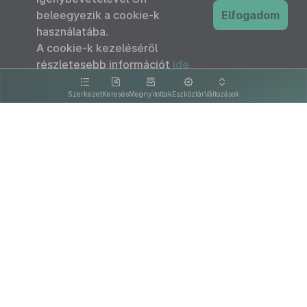
beleegyezik a cookie-k
Elfogadom
használatába.
A cookie-k kezeléséről
részletesebb információt
ide
kattintva olvashat.
Szerkezet
Keresés
Megnyitottak
Eszköztár
Változások
Kapcsolat