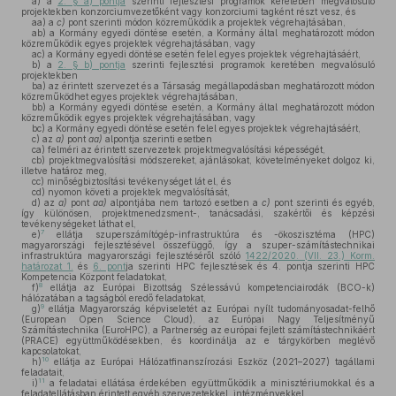
a)
a
2. § a) pontja
szerinti fejlesztési programok keretében megvalósuló
projektekben konzorciumvezetőként vagy konzorciumi tagként részt vesz, és
aa)
a
c)
pont szerinti módon közreműködik a projektek végrehajtásában,
ab)
a Kormány egyedi döntése esetén, a Kormány által meghatározott módon
közreműködik egyes projektek végrehajtásában, vagy
ac)
a Kormány egyedi döntése esetén felel egyes projektek végrehajtásáért,
b)
a
2. § b) pontja
szerinti fejlesztési programok keretében megvalósuló
projektekben
ba)
az érintett szervezet és a Társaság megállapodásban meghatározott módon
közreműködhet egyes projektek végrehajtásában,
bb)
a Kormány egyedi döntése esetén, a Kormány által meghatározott módon
közreműködik egyes projektek végrehajtásában, vagy
bc)
a Kormány egyedi döntése esetén felel egyes projektek végrehajtásáért,
c)
az
a)
pont
aa)
alpontja szerinti esetben
ca)
felméri az érintett szervezetek projektmegvalósítási képességét,
cb)
projektmegvalósítási módszereket, ajánlásokat, követelményeket dolgoz ki,
illetve határoz meg,
cc)
minőségbiztosítási tevékenységet lát el, és
cd)
nyomon követi a projektek megvalósítását,
d)
az
a)
pont
aa)
alpontjába nem tartozó esetben a
c)
pont szerinti és egyéb,
így különösen, projektmenedzsment-, tanácsadási, szakértői és képzési
tevékenységeket láthat el,
7
e)
ellátja szuperszámítógép-infrastruktúra és -ökoszisztéma (HPC)
magyarországi fejlesztésével összefüggő, így a szuper-számítástechnikai
infrastruktúra magyarországi fejlesztéséről szóló
1422/2020. (VII. 23.) Korm.
határozat 1.
és
6. pont
ja szerinti HPC fejlesztések és 4. pontja szerinti HPC
Kompetencia Központ feladatokat,
8
f)
ellátja az Európai Bizottság Szélessávú kompetenciairodák (BCO-k)
hálózatában a tagságból eredő feladatokat,
9
g)
ellátja Magyarország képviseletét az Európai nyílt tudományosadat-felhő
(European Open Science Cloud), az Európai Nagy Teljesítményű
Számítástechnika (EuroHPC), a Partnerség az európai fejlett számítástechnikáért
(PRACE) együttműködésekben, és koordinálja az e tárgykörben meglévő
kapcsolatokat,
10
h)
ellátja az Európai Hálózatfinanszírozási Eszköz (2021–2027) tagállami
feladatait,
11
i)
a feladatai ellátása érdekében együttműködik a minisztériumokkal és a
feladatellátásban érintett egyéb szervezetekkel, intézményekkel,