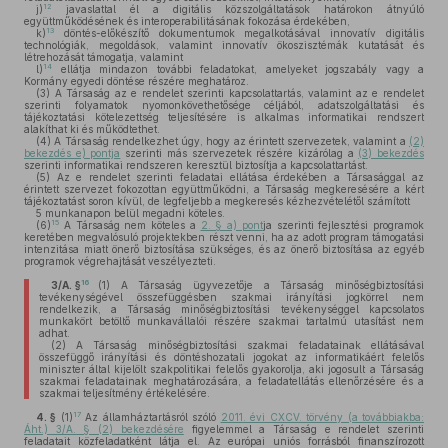
12
j)
javaslattal él a digitális közszolgáltatások határokon átnyúló
együttműködésének és interoperabilitásának fokozása érdekében,
13
k)
döntés-előkészítő dokumentumok megalkotásával innovatív digitális
technológiák, megoldások, valamint innovatív ökoszisztémák kutatását és
létrehozását támogatja, valamint
14
l)
ellátja mindazon további feladatokat, amelyeket jogszabály vagy a
Kormány egyedi döntése részére meghatároz.
(3)
A Társaság az e rendelet szerinti kapcsolattartás, valamint az e rendelet
szerinti folyamatok nyomonkövethetősége céljából, adatszolgáltatási és
tájékoztatási kötelezettség teljesítésére is alkalmas informatikai rendszert
alakíthat ki és működtethet.
(4)
A Társaság rendelkezhet úgy, hogy az érintett szervezetek, valamint a
(2)
bekezdés e) pontja
szerinti más szervezetek részére kizárólag a
(3) bekezdés
szerinti informatikai rendszeren keresztül biztosítja a kapcsolattartást.
(5)
Az e rendelet szerinti feladatai ellátása érdekében a Társasággal az
érintett szervezet fokozottan együttműködni, a Társaság megkeresésére a kért
tájékoztatást soron kívül, de legfeljebb a megkeresés kézhezvételétől számított
5 munkanapon belül megadni köteles.
15
(6)
A Társaság nem köteles a
2. § a) pont
ja szerinti fejlesztési programok
keretében megvalósuló projektekben részt venni, ha az adott program támogatási
intenzitása miatt önerő biztosítása szükséges, és az önerő biztosítása az egyéb
programok végrehajtását veszélyezteti.
16
3/A. §
(1)
A Társaság ügyvezetője a Társaság minőségbiztosítási
tevékenységével összefüggésben szakmai irányítási jogkörrel nem
rendelkezik, a Társaság minőségbiztosítási tevékenységgel kapcsolatos
munkakört betöltő munkavállalói részére szakmai tartalmú utasítást nem
adhat.
(2)
A Társaság minőségbiztosítási szakmai feladatainak ellátásával
összefüggő irányítási és döntéshozatali jogokat az informatikáért felelős
miniszter által kijelölt szakpolitikai felelős gyakorolja, aki jogosult a Társaság
szakmai feladatainak meghatározására, a feladatellátás ellenőrzésére és a
szakmai teljesítmény értékelésére.
17
4. §
(1)
Az államháztartásról szóló
2011. évi CXCV. törvény (a továbbiakba:
Áht.) 3/A. § (2) bekezdésére
figyelemmel a Társaság e rendelet szerinti
feladatait közfeladatként látja el. Az európai uniós forrásból finanszírozott