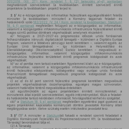
301/2018. (XII. 27.) Korm. rendelet 1. § (2) bekezdés a)–d) pontjaiban
meghatározott szervezeteket (a továbbiakban: érintett szervezet) érintő
projektekre (a továbbiakban: projekt) terjed ki.
1
2. §
Az e-közigazgatási és informatikai fejlesztések egységesítéséért felelős
miniszter (a továbbiakban: miniszter) a Kormány tagjainak feladat- és
hatásköréről szóló
182/2022. (V. 24.) Korm. rendelet (a továbbiakban: Statútum)
18. § f) pontjának
megfelelően felügyeli az e-közigazgatási, az informatikai,
valamint a közigazgatási infokommunikációs infrastruktúra fejlesztéseket érintő
magas szintű politikai döntések végrehajtását, amelynek részeként
2
a)
felügyeli a 2021–2027-es programozási időszak uniós forrásainak
felhasználására irányuló, digitalizációt támogató – különösen a Digitális Európa
Program, valamint a többéves pénzügyi keret keretében –, valamint egyéb, az
Európai Unió támogatásával – így különösen a Helyreállítási és
Ellenállóképességi (Rezilienciaépítési) Eszköz keretében – megvalósuló e-
közigazgatási, informatikai, valamint közigazgatási infokommunikációs
infrastruktúra fejlesztési területeket érintő programok kidolgozását és azok
végrehajtását,
3
b)
az
a)
pontba nem tartozó esetekben figyelemmel kíséri az e-közigazgatási,
az informatikai, valamint a közigazgatási infokommunikációs infrastruktúrát
érintő fejlesztési elképzelések, költségvetési vagy európai uniós forrásból
finanszírozott támogatással megvalósuló programok kidolgozását és azok
végrehajtását,
c)
az
a)
és
b)
pont szerinti fejlesztési programok keretében megvalósuló
projektek végrehajtásának összehangolása, egységes magas színvonalon,
valamint határidőre történő megvalósítása érdekében
ca)
együttműködik az egyes projektekben érintett miniszterekkel, a
miniszterek által kijelölt szervezetekkel, egyéb intézményekkel, tőlük a feladat-
és hatáskörébe tartozó kérdésben információt, felvilágosítást kérhet és szolgáltat,
4
cb)
a
Statútum 18. § e) pontjának
megfelelően egyetértési jogot gyakorol az
egyes projektekkel kapcsolatos kormányzati döntési javaslatok Kormány általi
megtárgyalása során, illetve szükség esetén intézkedési javaslatot tesz.
5
6
3. §
(1)
A miniszter a
Statútum
ból fakadó e rendelet szerinti feladatait a
Digitális Kormányzati Fejlesztés és Projektmenedzsment Kft. (a továbbiakban:
Társaság) bevonásával látja el.
(2)
A Társaság