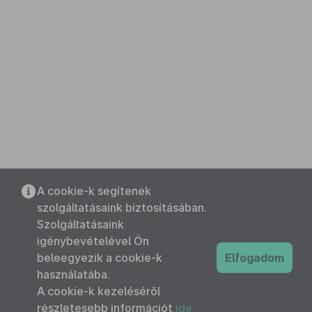
A cookie-k segítenek
szolgáltatásaink biztosításában.
Szolgáltatásaink
igénybevételével Ön
beleegyezik a cookie-k
Elfogadom
használatába.
A cookie-k kezeléséről
részletesebb információt
ide