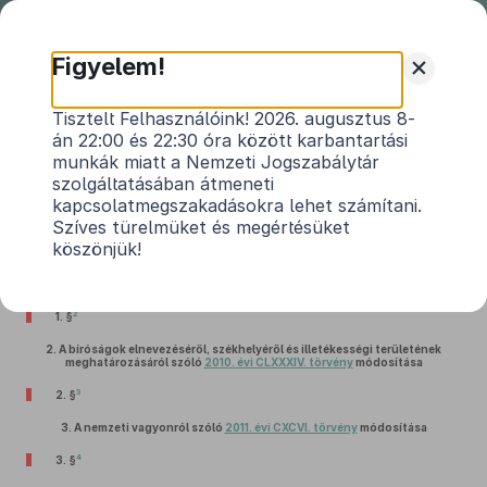
Nemzeti
Jogszabálytár
+
Figyelem!
2020. évi LXIX. törvény
Tisztelt Felhasználóink! 2026. augusztus 8-
án 22:00 és 22:30 óra között karbantartási
egyes törvények Csongrád megye
munkák miatt a Nemzeti Jogszabálytár
1
névváltozásával összefüggő módosításáról
szolgáltatásában átmeneti
kapcsolatmegszakadásokra lehet számítani.
Hatályos: 2020. 06. 25. – 2020. 06. 25.
Szíves türelmüket és megértésüket
köszönjük!
1.
A szerencsejáték szervezéséről szóló
1991. évi XXXIV. törvény
módosítása
2
1. §
2.
A bíróságok elnevezéséről, székhelyéről és illetékességi területének
meghatározásáról szóló
2010. évi CLXXXIV. törvény
módosítása
3
2. §
3.
A nemzeti vagyonról szóló
2011. évi CXCVI. törvény
módosítása
4
3. §