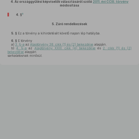
4.
Az országgyűlési képviselők választásáról szóló
2011. évi CCIII. törvény
módosítása
5
4. §
5.
Záró rendelkezések
5. §
Ez a törvény a kihirdetését követő napon lép hatályba.
6. §
E törvény
a)
3. §-a
az
Alaptörvény 38. cikk (1) és (2) bekezdése
alapján,
b)
4. §-a
az
Alaptörvény XXIII. cikk (4) bekezdése
és
2. cikk (1) és (2)
bekezdése
alapján
sarkalatosnak minősül.