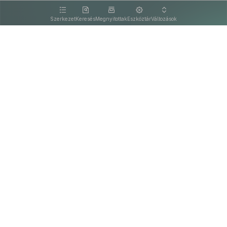
kattintva olvashat.
Szerkezet
Keresés
Megnyitottak
Eszköztár
Változások
Kapcsolat
Felhasználási feltételek
PDF
Akadálymentesítési nyilatkozat
Adatkezelési tájékoztató