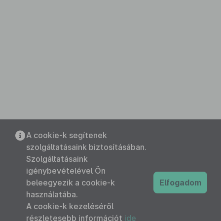
A cookie-k segítenek
szolgáltatásaink biztosításában.
Szolgáltatásaink
igénybevételével Ön
beleegyezik a cookie-k
Elfogadom
használatába.
A cookie-k kezeléséről
részletesebb információt
ide