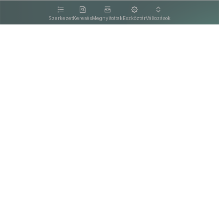
kattintva olvashat.
Szerkezet
Keresés
Megnyitottak
Eszköztár
Változások
Kapcsolat
Felhasználási feltételek
PDF
Akadálymentesítési nyilatkozat
Adatkezelési tájékoztató