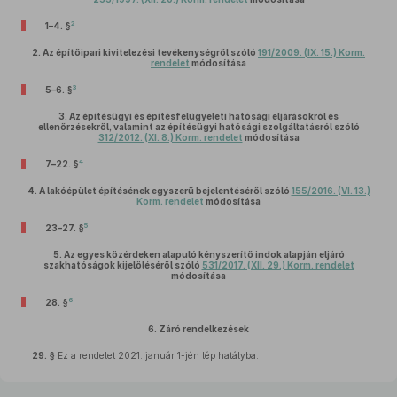
2
1–4. §
2.
Az építőipari kivitelezési tevékenységről szóló
191/2009. (IX. 15.) Korm.
rendelet
módosítása
3
5–6. §
3.
Az építésügyi és építésfelügyeleti hatósági eljárásokról és
ellenőrzésekről, valamint az építésügyi hatósági szolgáltatásról szóló
312/2012. (XI. 8.) Korm. rendelet
módosítása
4
7–22. §
4.
A lakóépület építésének egyszerű bejelentéséről szóló
155/2016. (VI. 13.)
Korm. rendelet
módosítása
5
23–27. §
5.
Az egyes közérdeken alapuló kényszerítő indok alapján eljáró
szakhatóságok kijelöléséről szóló
531/2017. (XII. 29.) Korm. rendelet
módosítása
6
28. §
6.
Záró rendelkezések
29. §
Ez a rendelet 2021. január 1-jén lép hatályba.