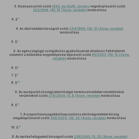
3.
A bányászatról szóló
1993. évi XLVIII. törvény
végrehajtásáról szóló
203/1998. (XII. 19.) Korm. rendelet
módosítása
6
4. §
4.
Az állatvédelmi bírságról szóló
244/1998. (XII. 31.) Korm. rendelet
módosítása
7
5. §
5.
Az egészségügyi szolgáltatás gyakorlásának általános feltételeiről,
valamint a működési engedélyezési eljárásról szóló
96/2003. (VII. 15.) Korm.
rendelet
módosítása
8
6. §
9
7. §
10
8. §
6.
Az európai közösségi jelentőségű természetvédelmi rendeltetésű
területekről szóló
275/2004. (X. 8.) Korm. rendelet
módosítása
11
9. §
7.
A szaporítóanyagokkal kapcsolatos minőségvédelmi bírság
megállapításáról szóló
369/2004. (XII. 26.) Korm. rendelet
módosítása
12
10. §
8.
Az építésfelügyeleti bírságról szóló
238/2005. (X. 25.) Korm. rendelet