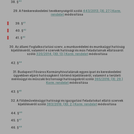
40
38. §
29.
A fémkereskedelmi tevékenységről szóló
443/2013. (XI. 27.) Korm.
rendelet
módosítása
41
39. §
42
40. §
43
41. §
30.
Az állami foglalkoztatási szerv, a munkavédelmi és munkaügyi hatóság
kijelöléséről, valamint e szervek hatósági és más feladatainak ellátásáról
szóló
320/2014. (XII. 13.) Korm. rendelet
módosítása
44
42. §
31.
Budapest Főváros Kormányhivatalának egyes ipari és kereskedelmi
ügyekben eljáró hatóságként történő kijelöléséről, valamint a területi
mérésügyi és műszaki biztonsági hatóságokról szóló
365/2016. (XI. 29.)
Korm. rendelet
módosítása
45
43. §
32.
A földművelésügyi hatósági és igazgatási feladatokat ellátó szervek
kijelöléséről szóló
383/2016. (XII. 2.) Korm. rendelet
módosítása
46
44. §
47
45. §
48
46. §