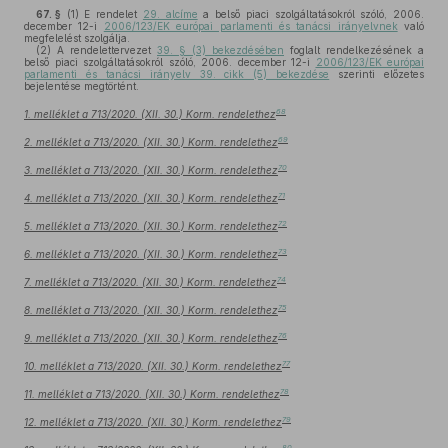
67. §
(1)
E rendelet
29. alcíme
a belső piaci szolgáltatásokról szóló, 2006.
december 12-i
2006/123/EK európai parlamenti és tanácsi irányelvnek
való
megfelelést szolgálja.
(2)
A rendelettervezet
39. § (3) bekezdésében
foglalt rendelkezésének a
belső piaci szolgáltatásokról szóló, 2006. december 12-i
2006/123/EK európai
parlamenti és tanácsi irányelv 39. cikk (5) bekezdése
szerinti előzetes
bejelentése megtörtént.
68
1. melléklet a 713/2020. (XII. 30.) Korm. rendelethez
69
2. melléklet a 713/2020. (XII. 30.) Korm. rendelethez
70
3. melléklet a 713/2020. (XII. 30.) Korm. rendelethez
71
4. melléklet a 713/2020. (XII. 30.) Korm. rendelethez
72
5. melléklet a 713/2020. (XII. 30.) Korm. rendelethez
73
6. melléklet a 713/2020. (XII. 30.) Korm. rendelethez
74
7. melléklet a 713/2020. (XII. 30.) Korm. rendelethez
75
8. melléklet a 713/2020. (XII. 30.) Korm. rendelethez
76
9. melléklet a 713/2020. (XII. 30.) Korm. rendelethez
77
10. melléklet a 713/2020. (XII. 30.) Korm. rendelethez
78
11. melléklet a 713/2020. (XII. 30.) Korm. rendelethez
79
12. melléklet a 713/2020. (XII. 30.) Korm. rendelethez
80