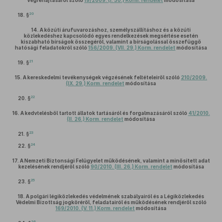
végrehajtásáról szóló
19/2009. (I. 30.) Korm. rendelet
módosítása
20
18. §
14.
A közúti árufuvarozáshoz, személyszállításhoz és a közúti
közlekedéshez kapcsolódó egyes rendelkezések megsértése esetén
kiszabható bírságok összegéről, valamint a bírságolással összefüggő
hatósági feladatokról szóló
156/2009. (VII. 29.) Korm. rendelet
módosítása
21
19. §
15.
A kereskedelmi tevékenységek végzésének feltételeiről szóló
210/2009.
(IX. 29.) Korm. rendelet
módosítása
22
20. §
16.
A kedvtelésből tartott állatok tartásáról és forgalmazásáról szóló
41/2010.
(II. 26.) Korm. rendelet
módosítása
23
21. §
24
22. §
17.
A Nemzeti Biztonsági Felügyelet működésének, valamint a minősített adat
kezelésének rendjéről szóló
90/2010. (III. 26.) Korm. rendelet
módosítása
25
23. §
18.
A polgári légiközlekedés védelmének szabályairól és a Légiközlekedés
Védelmi Bizottság jogköréről, feladatairól és működésének rendjéről szóló
169/2010. (V. 11.) Korm. rendelet
módosítása
26