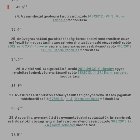
34
32. §
24.
A szén-dioxid geológiai tárolásáról szóló
145/2012. (VII. 3.) Korm.
rendelet
módosítása
35
33. §
25.
Az üvegházhatású gázok közösségi kereskedelmi rendszerében és az
erőfeszítés-megosztási határozat végrehajtásában való részvételről szóló
2012. évi CCXVII. törvény
végrehajtásának egyes szabályairól szóló
410/2012.
(XII. 28.) Korm. rendelet
módosítása
36
34. §
26.
A víziközmű-szolgáltatásról szóló
2011. évi CCIX. törvény
egyes
rendelkezéseinek végrehajtásáról szóló
58/2013. (II. 27.) Korm. rendelet
módosítása
37
35. §
27.
A vasúti és autóbuszos személyszállítást igénybe vevő utasok jogainak
védelméről szóló
62/2013. (III. 4.) Korm. rendelet
módosítása
38
36. §
28.
A szociális, gyermekjóléti és gyermekvédelmi szolgáltatók, intézmények
és hálózatok hatósági nyilvántartásáról és ellenőrzéséről szóló
369/2013. (X.
24.) Korm. rendelet
módosítása
39
37. §