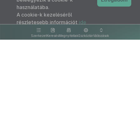
használatába.
A cookie-k kezeléséről
részletesebb információt
ide
kattintva olvashat.
Szerkezet
Keresés
Megnyitottak
Eszköztár
Változások
Kapcsolat
Felhasználási feltételek