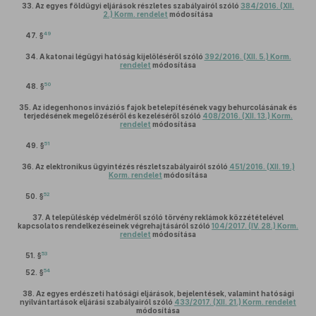
33.
Az egyes földügyi eljárások részletes szabályairól szóló
384/2016. (XII.
2.) Korm. rendelet
módosítása
49
47. §
34.
A katonai légügyi hatóság kijelöléséről szóló
392/2016. (XII. 5.) Korm.
rendelet
módosítása
50
48. §
35.
Az idegenhonos inváziós fajok betelepítésének vagy behurcolásának és
terjedésének megelőzéséről és kezeléséről szóló
408/2016. (XII. 13.) Korm.
rendelet
módosítása
51
49. §
36.
Az elektronikus ügyintézés részletszabályairól szóló
451/2016. (XII. 19.)
Korm. rendelet
módosítása
52
50. §
37.
A településkép védelméről szóló törvény reklámok közzétételével
kapcsolatos rendelkezéseinek végrehajtásáról szóló
104/2017. (IV. 28.) Korm.
rendelet
módosítása
53
51. §
54
52. §
38.
Az egyes erdészeti hatósági eljárások, bejelentések, valamint hatósági
nyilvántartások eljárási szabályairól szóló
433/2017. (XII. 21.) Korm. rendelet
módosítása