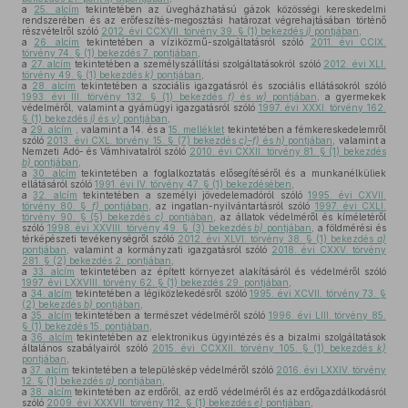
a
25. alcím
tekintetében az üvegházhatású gázok közösségi kereskedelmi
rendszerében és az erőfeszítés-megosztási határozat végrehajtásában történő
részvételről szóló
2012. évi CCXVII. törvény 39. § (1) bekezdés
j)
pontjában
,
a
26. alcím
tekintetében a víziközmű-szolgáltatásról szóló
2011. évi CCIX.
törvény 74. § (1) bekezdés 7. pontjában
,
a
27. alcím
tekintetében a személyszállítási szolgáltatásokról szóló
2012. évi XLI.
törvény 49. § (1) bekezdés
k)
pontjában
,
a
28. alcím
tekintetében a szociális igazgatásról és szociális ellátásokról szóló
1993. évi III. törvény 132. § (1) bekezdés
f)
és
w)
pontjában
, a gyermekek
védelméről, valamint a gyámügyi igazgatásról szóló
1997. évi XXXI. törvény 162.
§ (1) bekezdés
i)
és
v)
pontjában
,
a
29. alcím
, valamint a 14. és a
15. melléklet
tekintetében a fémkereskedelemről
szóló
2013. évi CXL. törvény 15. § (7) bekezdés
c)–f)
és
h)
pontjában
, valamint a
Nemzeti Adó- és Vámhivatalról szóló
2010. évi CXXII. törvény 81. § (1) bekezdés
b)
pontjában
,
a
30. alcím
tekintetében a foglalkoztatás elősegítéséről és a munkanélküliek
ellátásáról szóló
1991. évi IV. törvény 47. § (1) bekezdésében
,
a
32. alcím
tekintetében a személyi jövedelemadóról szóló
1995. évi CXVII.
törvény 80. §
f)
pontjában
, az ingatlan-nyilvántartásról szóló
1997. évi CXLI.
törvény 90. § (5) bekezdés
c)
pontjában
, az állatok védelméről és kíméletéről
szóló
1998. évi XXVIII. törvény 49. § (3) bekezdés
b)
pontjában
, a földmérési és
térképészeti tevékenységről szóló
2012. évi XLVI. törvény 38. § (1) bekezdés
a)
pontjában
, valamint a kormányzati igazgatásról szóló
2018. évi CXXV. törvény
281. § (2) bekezdés 2. pontjában
,
a
33. alcím
tekintetében az épített környezet alakításáról és védelméről szóló
1997. évi LXXVIII. törvény 62. § (1) bekezdés 29. pontjában
,
a
34. alcím
tekintetében a légiközlekedésről szóló
1995. évi XCVII. törvény 73. §
(2) bekezdés
b)
pontjában
,
a
35. alcím
tekintetében a természet védelméről szóló
1996. évi LIII. törvény 85.
§ (1) bekezdés 15. pontjában
,
a
36. alcím
tekintetében az elektronikus ügyintézés és a bizalmi szolgáltatások
általános szabályairól szóló
2015. évi CCXXII. törvény 105. § (1) bekezdés
k)
pontjában
,
a
37. alcím
tekintetében a településkép védelméről szóló
2016. évi LXXIV. törvény
12. § (1) bekezdés
g)
pontjában
,
a
38. alcím
tekintetében az erdőről, az erdő védelméről és az erdőgazdálkodásról
szóló
2009. évi XXXVII. törvény 112. § (1) bekezdés
e)
pontjában
,