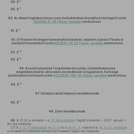
61
59. §
62
60. §
44.
Az állami foglalkoztatási szerv hatáskörében kiszabható bírságról szóló
29/2018. (II. 28.) Korm. rendelet
módosítása
63
61. §
45.
A fővárosi és megyei kormányhivatalokról, valamint a járási (fővárosi
kerületi) hivatalokról szóló
86/2019. (IV. 23.) Korm. rendelet
módosítása
64
62. §
65
63. §
46.
A vasúti járművek forgalomba hozatala, üzembehelyezése
engedélyezéséről, időszakos és rendkívüli vizsgálatáról, hatósági
járműnyilvántartásáról szóló
412/2020. (VIII. 30.) Korm. rendelet
módosítása
66
64. §
47.
Hatályon kívül helyező rendelkezések
67
65. §
48.
Záró rendelkezések
66. §
(1)
Ez a rendelet – a
(2) bekezdésben
foglalt kivétellel – 2021. január 1-
jén lép hatályba.
(2)
A
2. § (1) bekezdése
, a
32. §
és a
39–41. §
, valamint a
14. és 15. melléklet
a rendelet kihirdetését követő tizenhatodik napon lép hatályba.