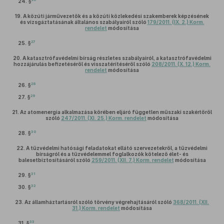
24. §
19.
A közúti járművezetők és a közúti közlekedési szakemberek képzésének
és vizsgáztatásának általános szabályairól szóló
179/2011. (IX. 2.) Korm.
rendelet
módosítása
27
25. §
20.
A katasztrófavédelmi bírság részletes szabályairól, a katasztrófavédelmi
hozzájárulás befizetéséről és visszatérítéséről szóló
208/2011. (X. 12.) Korm.
rendelet
módosítása
28
26. §
29
27. §
21.
Az atomenergia alkalmazása körében eljáró független műszaki szakértőről
szóló
247/2011. (XI. 25.) Korm. rendelet
módosítása
30
28. §
22.
A tűzvédelmi hatósági feladatokat ellátó szervezetekről, a tűzvédelmi
bírságról és a tűzvédelemmel foglalkozók kötelező élet- és
balesetbiztosításáról szóló
259/2011. (XII. 7.) Korm. rendelet
módosítása
31
29. §
32
30. §
23.
Az államháztartásról szóló törvény végrehajtásáról szóló
368/2011. (XII.
31.) Korm. rendelet
módosítása
33
31. §