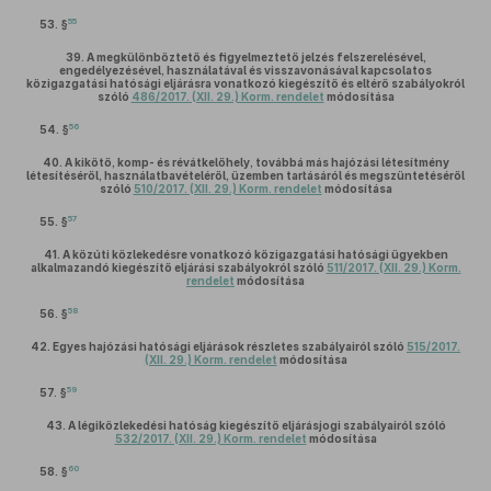
55
53. §
39.
A megkülönböztető és figyelmeztető jelzés felszerelésével,
engedélyezésével, használatával és visszavonásával kapcsolatos
közigazgatási hatósági eljárásra vonatkozó kiegészítő és eltérő szabályokról
szóló
486/2017. (XII. 29.) Korm. rendelet
módosítása
56
54. §
40.
A kikötő, komp- és révátkelőhely, továbbá más hajózási létesítmény
létesítéséről, használatbavételéről, üzemben tartásáról és megszüntetéséről
szóló
510/2017. (XII. 29.) Korm. rendelet
módosítása
57
55. §
41.
A közúti közlekedésre vonatkozó közigazgatási hatósági ügyekben
alkalmazandó kiegészítő eljárási szabályokról szóló
511/2017. (XII. 29.) Korm.
rendelet
módosítása
58
56. §
42.
Egyes hajózási hatósági eljárások részletes szabályairól szóló
515/2017.
(XII. 29.) Korm. rendelet
módosítása
59
57. §
43.
A légiközlekedési hatóság kiegészítő eljárásjogi szabályairól szóló
532/2017. (XII. 29.) Korm. rendelet
módosítása
60
58. §