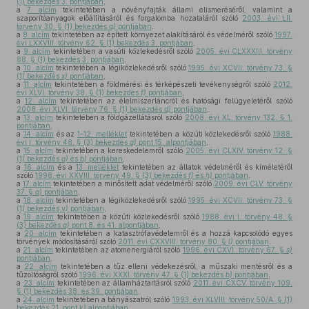
(1) bekezdés 3. pontjában
,
a
7. alcím
tekintetében a növényfajták állami elismeréséről, valamint a
szaporítóanyagok előállításáról és forgalomba hozataláról szóló
2003. évi LII.
törvény 30. § (1) bekezdés
a)
pontjában
,
a
8. alcím
tekintetében az épített környezet alakításáról és védelméről szóló
1997.
évi LXXVIII. törvény 62. § (1) bekezdés 3. pontjában
,
a
9. alcím
tekintetében a vasúti közlekedésről szóló
2005. évi CLXXXIII. törvény
88. § (1) bekezdés 3. pontjában
,
a
10. alcím
tekintetében a légiközlekedésről szóló
1995. évi XCVII. törvény 73. §
(1) bekezdés
x)
pontjában
,
a
11. alcím
tekintetében a földmérési és térképészeti tevékenységről szóló
2012.
évi XLVI. törvény 38. § (1) bekezdés
f)
pontjában
,
a
12. alcím
tekintetében az élelmiszerláncról és hatósági felügyeletéről szóló
2008. évi XLVI. törvény 76. § (1) bekezdés
d)
pontjában
,
a
13. alcím
tekintetében a földgázellátásról szóló
2008. évi XL. törvény 132. § 1.
pontjában
,
a
14. alcím
és az
1–12. melléklet
tekintetében a közúti közlekedésről szóló
1988.
évi I. törvény 48. § (3) bekezdés
a)
pont 15. alpontjában
,
a
15. alcím
tekintetében a kereskedelemről szóló
2005. évi CLXIV. törvény 12. §
(1) bekezdés
a)
és
b)
pontjában
,
a
16. alcím
és a
13. melléklet
tekintetében az állatok védelméről és kíméletéről
szóló
1998. évi XXVIII. törvény 49. § (3) bekezdés
f)
és
h)
pontjában
,
a
17. alcím
tekintetében a minősített adat védelméről szóló
2009. évi CLV. törvény
37. §
a)
pontjában
,
a
18. alcím
tekintetében a légiközlekedésről szóló
1995. évi XCVII. törvény 73. §
(1) bekezdés
v)
pontjában
,
a
19. alcím
tekintetében a közúti közlekedésről szóló
1988. évi I. törvény 48. §
(3) bekezdés
a)
pont 8. és 41. alpontjában
,
a
20. alcím
tekintetében a katasztrófavédelemről és a hozzá kapcsolódó egyes
törvények módosításáról szóló
2011. évi CXXVIII. törvény 80. §
l)
pontjában
,
a
21. alcím
tekintetében az atomenergiáról szóló
1996. évi CXVI. törvény 67. §
s)
pontjában
,
a
22. alcím
tekintetében a tűz elleni védekezésről, a műszaki mentésről és a
tűzoltóságról szóló
1996. évi XXXI. törvény 47. § (1) bekezdés
b)
pontjában
,
a
23. alcím
tekintetében az államháztartásról szóló
2011. évi CXCV. törvény 109.
§ (1) bekezdés 38. és 39. pontjában
,
a
24. alcím
tekintetében a bányászatról szóló
1993. évi XLVIII. törvény 50/A. § (1)
bekezdés 21. pont
k)
alpontjában
,