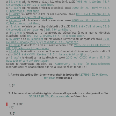
a
39. alcím
tekintetében a közúti közlekedésről szóló
1988. évi I. törvény 48. §
(3) bekezdés
a)
pont 39. alpontjában
,
a
40. alcím
tekintetében a víziközlekedésről szóló
2000. évi XLII. törvény 88. §
(1) bekezdés
p)
pontjában
,
a
41. alcím
tekintetében a közúti közlekedésről szóló
1988. évi I. törvény 48. §
(3) bekezdés
a)
pont 19. alpontjában
,
a
42. alcím
tekintetében a víziközlekedésről szóló
2000. évi XLII. törvény 88. §
(1) bekezdés
q)
pontjában
,
a
43. alcím
tekintetében a légiközlekedésről szóló
1995. évi XCVII. törvény 73. §
(3) bekezdés
k)
pontjában
és
73/B. §
b)
pontjában
,
a
44. alcím
tekintetében a foglalkoztatás elősegítéséről és a munkanélküliek
ellátásáról szóló
1991. évi IV. törvény 58. § (11) bekezdésében
,
a
45. alcím
és a
16. melléklet
tekintetében a kormányzati igazgatásról szóló
2018.
évi CXXV. törvény 281. § (2) bekezdés 1. és 5. pontjában
,
a
46. alcím
tekintetében a vasúti közlekedésről szóló
2005. évi CLXXXIII. törvény
88. § (1) bekezdés 20. pontjában
,
a
47. alcím
tekintetében az erdőről, az erdő védelméről és az erdőgazdálkodásról
szóló
2009. évi XXXVII. törvény 112. § (1) bekezdés
b)
pontjában
,
a
48. alcím
tekintetében a jogalkotásról szóló
2010. évi CXXX. törvény 31. § (1)
bekezdés
a)
pont
ac)
alpontjában
kapott felhatalmazás alapján, az
Alaptörvény 15. cikk (1) bekezdésében
meghatározott feladatkörében eljárva a következőket rendeli el:
1.
A mérésügyről szóló törvény végrehajtásáról szóló
127/1991. (X. 9.) Korm.
rendelet
módosítása
2
1. §
2.
A természetvédelmi bírság kiszabásával kapcsolatos szabályokról szóló
33/1997. (II. 20.) Korm. rendelet
módosítása
3
2. §
(1)
4
(2)
5
3. §