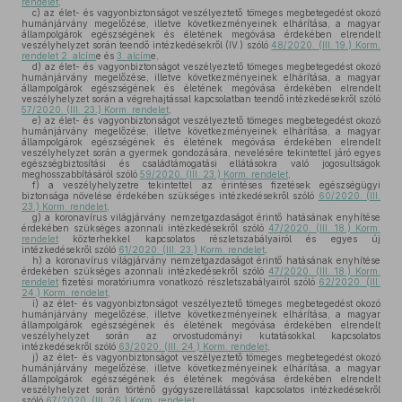
rendelet
,
c)
az élet- és vagyonbiztonságot veszélyeztető tömeges megbetegedést okozó
humánjárvány megelőzése, illetve következményeinek elhárítása, a magyar
állampolgárok egészségének és életének megóvása érdekében elrendelt
veszélyhelyzet során teendő intézkedésekről (IV.) szóló
48/2020. (III. 19.) Korm.
rendelet 2. alcím
e és
3. alcím
e,
d)
az élet- és vagyonbiztonságot veszélyeztető tömeges megbetegedést okozó
humánjárvány megelőzése, illetve következményeinek elhárítása, a magyar
állampolgárok egészségének és életének megóvása érdekében elrendelt
veszélyhelyzet során a végrehajtással kapcsolatban teendő intézkedésekről szóló
57/2020. (III. 23.) Korm. rendelet
,
e)
az élet- és vagyonbiztonságot veszélyeztető tömeges megbetegedést okozó
humánjárvány megelőzése, illetve következményeinek elhárítása, a magyar
állampolgárok egészségének és életének megóvása érdekében elrendelt
veszélyhelyzet során a gyermek gondozására, nevelésére tekintettel járó egyes
egészségbiztosítási és családtámogatási ellátásokra való jogosultságok
meghosszabbításáról szóló
59/2020. (III. 23.) Korm. rendelet
,
f)
a veszélyhelyzetre tekintettel az érintéses fizetések egészségügyi
biztonsága növelése érdekében szükséges intézkedésekről szóló
60/2020. (III.
23.) Korm. rendelet
,
g)
a koronavírus világjárvány nemzetgazdaságot érintő hatásának enyhítése
érdekében szükséges azonnali intézkedésekről szóló
47/2020. (III. 18.) Korm.
rendelet
közterhekkel kapcsolatos részletszabályairól és egyes új
intézkedésekről szóló
61/2020. (III. 23.) Korm. rendelet
,
h)
a koronavírus világjárvány nemzetgazdaságot érintő hatásának enyhítése
érdekében szükséges azonnali intézkedésekről szóló
47/2020. (III. 18.) Korm.
rendelet
fizetési moratóriumra vonatkozó részletszabályairól szóló
62/2020. (III.
24.) Korm. rendelet
,
i)
az élet- és vagyonbiztonságot veszélyeztető tömeges megbetegedést okozó
humánjárvány megelőzése, illetve következményeinek elhárítása, a magyar
állampolgárok egészségének és életének megóvása érdekében elrendelt
veszélyhelyzet során az orvostudományi kutatásokkal kapcsolatos
intézkedésekről szóló
63/2020. (III. 24.) Korm. rendelet
,
j)
az élet- és vagyonbiztonságot veszélyeztető tömeges megbetegedést okozó
humánjárvány megelőzése, illetve következményeinek elhárítása, a magyar
állampolgárok egészségének és életének megóvása érdekében elrendelt
veszélyhelyzet során történő gyógyszerellátással kapcsolatos intézkedésekről
szóló
67/2020. (III. 26.) Korm. rendelet
,