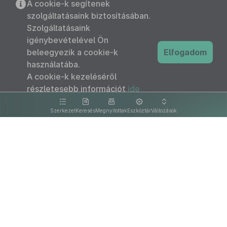
A cookie-k segítenek
szolgáltatásaink biztosításában.
Szolgáltatásaink
igénybevételével Ön
beleegyezik a cookie-k
Elfogadom
használatába.
A cookie-k kezeléséről
részletesebb információt
ide
kattintva olvashat.
Szerkezet
Keresés
Megnyitottak
Eszköztár
Változások