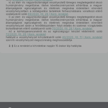
k)
az élet- és vagyonbiztonságot veszélyeztető tömeges megbetegedést okozó
humánjárvány megelőzése, illetve következményeinek elhárítása, a magyar
állampolgárok egészségének és életének megóvása érdekében elrendelt
veszélyhelyzetben a költségvetési tartalékok felhasználására vonatkozó eltérő
szabályokról szóló
69/2020. (III. 26.) Korm. rendelet
,
l)
az élet- és vagyonbiztonságot veszélyeztető tömeges megbetegedést okozó
humánjárvány megelőzése, illetve következményeinek elhárítása, a magyar
állampolgárok egészségének és életének megóvása érdekében elrendelt
veszélyhelyzet során a felnőttképzésben folyó oktatás és szakmai vizsgáztatás
biztosításának eltérő szabályairól szóló
70/2020. (III. 26.) Korm. rendelet
,
m)
a kórházparancsnokról és az egészségügyi készlet védelméről szóló
72/2020. (III. 28.) Korm. rendelet
hatályát a veszélyhelyzet kihirdetéséről szóló
40/2020. (III. 11.) Korm. rendelet
szerinti veszélyhelyzet megszűnéséig meghosszabbítja.
2. §
Ez a rendelet a kihirdetése napján 15 órakor lép hatályba.