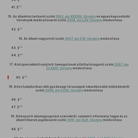
42
41. §
15.
Az államháztartásról szóló
1992. évi XXXVIII. törvény
és egyes kapcsolódó
törvények módosításáról szóló
2006. évi LXV. törvény
módosítása
43
42. §
16.
Az állami vagyonról szóló
2007. évi CVI. törvény
módosítása
44
43. §
45
44. §
17.
A közpénzekből nyújtott támogatások átláthatóságáról szóló
2007. évi
CLXXXI. törvény
módosítása
46
45. §
18.
A köztulajdonban álló gazdasági társaságok takarékosabb működéséről
szóló
2009. évi CXXII. törvény
módosítása
47
46. §
48
47. §
19.
A központi államigazgatási szervekről, valamint a Kormány tagjai és az
államtitkárok jogállásáról szóló
2010. évi XLIII. törvény
módosítása
49
48. §