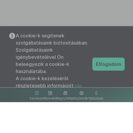
A cookie-k segítenek
szolgáltatásaink biztosításában.
Szolgáltatásaink
igénybevételével Ön
beleegyezik a cookie-k
Elfogadom
használatába.
A cookie-k kezeléséről
részletesebb információt
ide
kattintva olvashat.
Szerkezet
Keresés
Megnyitottak
Eszköztár
Változások