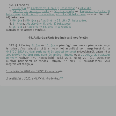
151. §
E törvény
1.
50–53. §-a
az
Alaptörvény IX. cikk (6) bekezdése
és
23. cikke
,
2.
54. § 1., 2., 4. és 5. pontja
és
55. § 2. pontja
az
Alaptörvény T) cikk (1)
bekezdése
,
XXXI. cikk (3) bekezdése
,
45. cikk (5) bekezdése
, valamint 54. cikk
(4) bekezdése,
3.
56. §-a
és
59. §-a
az
Alaptörvény 29. cikk (7) bekezdése
,
4.
61. §-a
az
Alaptörvény 31. cikk (3) bekezdése
,
5.
95. §-a
az
Alaptörvény 38. cikk (1) bekezdése
alapján sarkalatosnak minősül.
48.
Az Európai Unió jogának való megfelelés
152. §
E törvény
8. §-a
és
10. §-a
a pénzügyi rendszerek pénzmosás vagy
terrorizmusfinanszírozás céljára való felhasználásának megelőzéséről, a
648/2012/EU európai parlamenti és tanácsi rendelet
módosításáról, valamint a
2005/60/EK európai parlamenti és tanácsi irányelv
és a
2006/70/EK bizottsági
irányelv
hatályon kívül helyezéséről szóló, 2015. május 20-i (EU) 2015/849
európai parlamenti és tanácsi irányelv 47. cikk (2) bekezdésének való
megfelelést szolgálja.
153
1. melléklet a 2020. évi LXXVI. törvényhez
154
2. melléklet a 2020. évi LXXVI. törvényhez