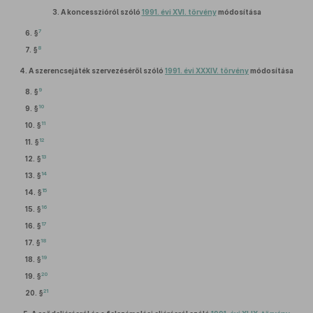
3.
A koncesszióról szóló
1991. évi XVI. törvény
módosítása
7
6. §
8
7. §
4.
A szerencsejáték szervezéséről szóló
1991. évi XXXIV. törvény
módosítása
9
8. §
10
9. §
11
10. §
12
11. §
13
12. §
14
13. §
15
14. §
16
15. §
17
16. §
18
17. §
19
18. §
20
19. §
21
20. §