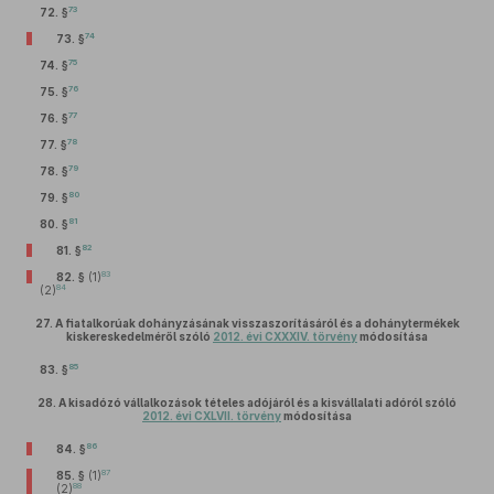
73
72. §
74
73. §
75
74. §
76
75. §
77
76. §
78
77. §
79
78. §
80
79. §
81
80. §
82
81. §
83
82. §
(1)
84
(2)
27.
A fiatalkorúak dohányzásának visszaszorításáról és a dohánytermékek
kiskereskedelméről szóló
2012. évi CXXXIV. törvény
módosítása
85
83. §
28.
A kisadózó vállalkozások tételes adójáról és a kisvállalati adóról szóló
2012. évi CXLVII. törvény
módosítása
86
84. §
87
85. §
(1)
88
(2)