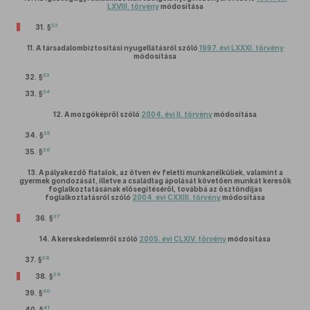
LXVIII. törvény
módosítása
32
31. §
11.
A társadalombiztosítási nyugellátásról szóló
1997. évi LXXXI. törvény
módosítása
33
32. §
34
33. §
12.
A mozgóképről szóló
2004. évi II. törvény
módosítása
35
34. §
36
35. §
13.
A pályakezdő fiatalok, az ötven év feletti munkanélküliek, valamint a
gyermek gondozását, illetve a családtag ápolását követően munkát keresők
foglalkoztatásának elősegítéséről, továbbá az ösztöndíjas
foglalkoztatásról szóló
2004. évi CXXIII. törvény
módosítása
37
36. §
14.
A kereskedelemről szóló
2005. évi CLXIV. törvény
módosítása
38
37. §
39
38. §
40
39. §
41
40. §