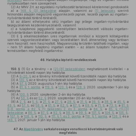
nyilatkozatban nem szerepelnek.
(2)
Az MNV Zrt. az egyoldalú nyilatkozatát tartalmazó kérelemmel gondoskodik
a)
a
148. § (3) bekezdése
alapján, valamint az
(1) bekezdés
szerinti
felmondás alapján megszűnő vagyonkezelői jognak, kezelői jognak az ingatlan-
nyilvántartásból történő törléséről,
b)
az állami elhelyezési célú ingatlan jogi jellege ingatlan-nyilvántartási
bejegyzésének kezdeményezéséről, valamint
c)
a tulajdonosi joggyakorló személyében bekövetkezett változás ingatlan-
nyilvántartásban történő átvezetéséről.
(3)
E § alkalmazásában üres ingatlannak minősül a központi költségvetési
szervek vagyonkezelésében vagy kezelésében lévő, átmenetileg vagy tartósan
nem használt, nem hasznosított, Magyarország területén található ingatlan, vagy
– nem 1/1 állami tulajdonú ingatlan esetén – az állami tulajdoni hányadnak
természetben megfelelő ingatlanrész.
46.
Hatályba léptető rendelkezések
150. §
(1)
Ez a törvény – a
(2)–(8) bekezdésben
meghatározott kivétellel – a
kihirdetését követő napon lép hatályba.
(2)
A
6–20. §
az e törvény kihirdetését követő tizenötödik napon lép hatályba.
(3)
A
130. §
az e törvény kihirdetését követő harmincadik napon lép hatályba.
(4)
A
97. §
2020. augusztus 1-jén lép hatályba.
(5)
A
81. § 1. pontja
, a
119. §
, a
120. §
és a
128. §
2020. szeptember 1-jén lép
hatályba.
(6)
A
100. §
2020. szeptember 2-án lép hatályba.
(7)
Az
50. §
és az
52. §
2020. szeptember 20-án lép hatályba.
(8)
A
2. §
, az
5. §
, a
21. §
, a
27. §
, a
28. §
, a
31. §
, a
36. §
, a
38. §
, a
45. §
, a
49. §
, az
57. §
, az
58. §
, a
61. §
, a
62. §
, a
67. §
, a
69. §
, a
71. §
, a
73. §
, a
81. §
6–8. pontja, a 82. § (1) bekezdés 2. és 3. pontja
, a
84. §
, a
85. § (1)–(3)
bekezdése
, a
86. §
, a
87. §
, a
92. §
, a
98. §
, a
99. §
, a
101. §
, a
104. §
, a
105. §
,
a
107. §
, a
108. §
, a
110. §
, a
111. § 1. és 3. pontja
, a
118. § 1. pontja
, a
126. §
és a
146. §
2021. január 1-jén lép hatályba.
47.
Az
Alaptörvény
sarkalatosságra vonatkozó követelményének való
megfelelés