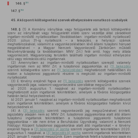
151
146. §
152
147. §
45.
A központi költségvetési szervek elhelyezésére vonatkozó szabályok
148. §
(1)
A Kormány irányítása vagy felügyelete alá tartozó költségvetési
szerv az irányítását vagy felügyeletét ellátó szerv vezetője által záradékolt
ingatlan-minősítő nyilatkozatban (továbbiakban: ingatlan-minősítő nyilatkozat)
2020. július 31-ig nyilatkozik – a település, a helyrajzi számok
meghatározásával, valamint a vagyonkezelésében lévő állami tulajdoni hányad
megjelölésével – a Magyar Nemzeti Vagyonkezelő Zártkörűen működő
Részvénytársaság (a továbbiakban: MNV Zrt.) felé arról, hogy mely általa
vagyonkezelt, Magyarország területén található ingatlan minősül elhelyezési
célú vagy rekreációs célú ingatlannak.
(2)
Amennyiben az ingatlan-minősítő nyilatkozatban szereplő valamely
ingatlannak nem az MNV Zrt. a tulajdonosi joggyakorlója, az
(1) bekezdés
szerinti költségvetési szerv az
(1) bekezdésben
meghatározott határidőben és
módon a tulajdonosi joggyakorló részére is megküldi az ingatlan-minősítő
nyilatkozatot.
(3)
E törvény erejénél fogva az
(1) bekezdés
szerinti költségvetési szervek
vagyonkezelői joga, valamint vagyonkezelési szerződése megszűnik
a)
2020. augusztus 1. napjával az ingatlan-minősítő nyilatkozatban
meghatározott azon ingatlanok tekintetében, amelyek a főváros közigazgatási
határán belül helyezkednek el,
b)
2021. január 1. napjával az ingatlan-minősítő nyilatkozatban meghatározott
azon ingatlanok tekintetében, amelyek a főváros közigazgatási határán kívül
helyezkednek el.
(4)
A
(3) bekezdés
szerinti vagyonkezelői jog megszűnésével érintett,
jogszabály alapján nem az MNV Zrt. tulajdonosi joggyakorlása alatt álló állami
tulajdonú ingatlanok tekintetében a tulajdonosi joggyakorló tulajdonosi
joggyakorlása – ide nem értve a Beruházási Ügynökség, valamint a Nemzeti
Földügyi Központ tulajdonosi joggyakorlása alatt álló ingatlanokat – e törvény
erejénél fogva a
(3) bekezdés
a)
pontja
szerinti ingatlanok tekintetében 2020.
augusztus 1. napjával, a
(3) bekezdés
b)
pontja
szerinti ingatlanok tekintetében
2021. január 1. napjával megszűnik. Ezen ingatlanok felett a tulajdonosi jogok és