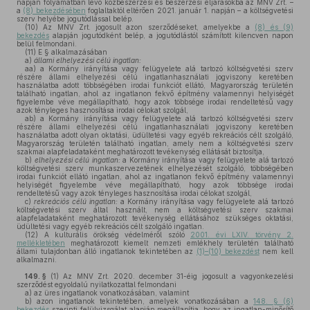
napján folyamatban lévő közbeszerzési és beszerzési eljárásokba az MNV Zrt. –
a
(8) bekezdésében
foglaltaktól eltérően 2021. január 1. napján – a költségvetési
szerv helyébe jogutódlással belép.
(10)
Az MNV Zrt. jogosult azon szerződéseket, amelyekbe a
(8) és (9)
bekezdés
alapján jogutódként belép, a jogutódlástól számított kilencven napon
belül felmondani.
(11)
E § alkalmazásában
a)
állami elhelyezési célú ingatlan:
aa)
a Kormány irányítása vagy felügyelete alá tartozó költségvetési szerv
részére állami elhelyezési célú ingatlanhasználati jogviszony keretében
használatba adott többségében irodai funkciót ellátó, Magyarország területén
található ingatlan, ahol az ingatlanon fekvő építmény valamennyi helyiségét
figyelembe véve megállapítható, hogy azok többsége irodai rendeltetésű vagy
azok tényleges hasznosítása irodai célokat szolgál,
ab)
a Kormány irányítása vagy felügyelete alá tartozó költségvetési szerv
részére állami elhelyezési célú ingatlanhasználati jogviszony keretében
használatba adott olyan oktatási, üdültetési vagy egyéb rekreációs célt szolgáló,
Magyarország területén található ingatlan, amely nem a költségvetési szerv
szakmai alapfeladataként meghatározott tevékenység ellátását biztosítja,
b)
elhelyezési célú ingatlan:
a Kormány irányítása vagy felügyelete alá tartozó
költségvetési szerv munkaszervezetének elhelyezését szolgáló, többségében
irodai funkciót ellátó ingatlan, ahol az ingatlanon fekvő építmény valamennyi
helyiségét figyelembe véve megállapítható, hogy azok többsége irodai
rendeltetésű vagy azok tényleges hasznosítása irodai célokat szolgál,
c)
rekreációs célú ingatlan:
a Kormány irányítása vagy felügyelete alá tartozó
költségvetési szerv által használt, nem a költségvetési szerv szakmai
alapfeladataként meghatározott tevékenység ellátásához szükséges oktatási,
üdültetési vagy egyéb rekreációs célt szolgáló ingatlan.
(12)
A kulturális örökség védelméről szóló
2001. évi LXIV. törvény 2.
mellékletében
meghatározott kiemelt nemzeti emlékhely területén található
állami tulajdonban álló ingatlanok tekintetében az
(1)–(10) bekezdést
nem kell
alkalmazni.
149. §
(1)
Az MNV Zrt. 2020. december 31-éig jogosult a vagyonkezelési
szerződést egyoldalú nyilatkozattal felmondani
a)
az üres ingatlanok vonatkozásában, valamint
b)
azon ingatlanok tekintetében, amelyek vonatkozásában a
148. § (6)
bekezdés
szerinti felülvizsgálat alapján megállapítja, hogy az ingatlan-minősítő