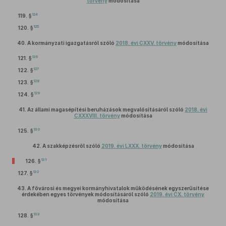
törvény
módosítása
124
119. §
125
120. §
40.
A kormányzati igazgatásról szóló
2018. évi CXXV. törvény
módosítása
126
121. §
127
122. §
128
123. §
129
124. §
41.
Az állami magasépítési beruházások megvalósításáról szóló
2018. évi
CXXXVIII. törvény
módosítása
130
125. §
42.
A szakképzésről szóló
2019. évi LXXX. törvény
módosítása
131
126. §
132
127. §
43.
A fővárosi és megyei kormányhivatalok működésének egyszerűsítése
érdekében egyes törvények módosításáról szóló
2019. évi CX. törvény
módosítása
133
128. §