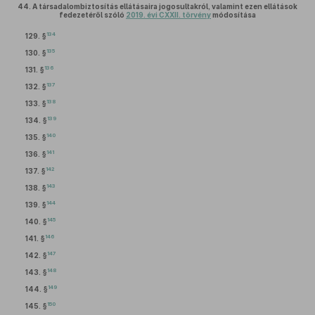
44.
A társadalombiztosítás ellátásaira jogosultakról, valamint ezen ellátások
fedezetéről szóló
2019. évi CXXII. törvény
módosítása
134
129. §
135
130. §
136
131. §
137
132. §
138
133. §
139
134. §
140
135. §
141
136. §
142
137. §
143
138. §
144
139. §
145
140. §
146
141. §
147
142. §
148
143. §
149
144. §
150
145. §