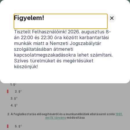
Nemzeti
Jogszabálytár
+
Figyelem!
2020. évi LXXVI. törvény
Tisztelt Felhasználóink! 2026. augusztus 8-
án 22:00 és 22:30 óra között karbantartási
Magyarország 2021. évi központi
munkák miatt a Nemzeti Jogszabálytár
1
költségvetésének megalapozásáról
szolgáltatásában átmeneti
kapcsolatmegszakadásokra lehet számítani.
Hatályos: 2021. 01. 02. –
Szíves türelmüket és megértésüket
köszönjük!
1.
A helyi adókról szóló
1990. évi C. törvény
módosítása
2
1. §
3
2. §
4
3. §
5
4. §
2.
A foglalkoztatás elősegítéséről és a munkanélküliek ellátásáról szóló
1991.
évi IV. törvény
módosítása
6
5. §