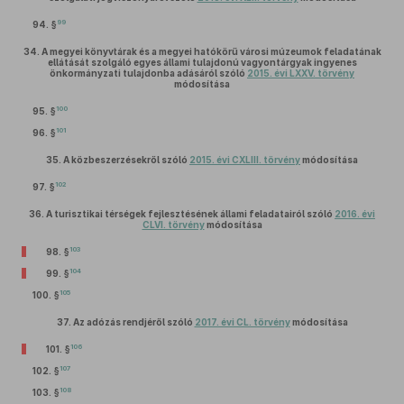
99
94. §
34.
A megyei könyvtárak és a megyei hatókörű városi múzeumok feladatának
ellátását szolgáló egyes állami tulajdonú vagyontárgyak ingyenes
önkormányzati tulajdonba adásáról szóló
2015. évi LXXV. törvény
módosítása
100
95. §
101
96. §
35.
A közbeszerzésekről szóló
2015. évi CXLIII. törvény
módosítása
102
97. §
36.
A turisztikai térségek fejlesztésének állami feladatairól szóló
2016. évi
CLVI. törvény
módosítása
103
98. §
104
99. §
105
100. §
37.
Az adózás rendjéről szóló
2017. évi CL. törvény
módosítása
106
101. §
107
102. §
108
103. §