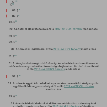
89
(3)
90
(4)
91
86. §
92
87. §
93
88. §
29.
A postai szolgáltatásokról szóló
2012. évi CLIX. törvény
módosítása
94
89. §
95
90. §
30.
A honvédek jogállásáról szóló
2012. évi CCV. törvény
módosítása
96
91. §
31.
Az üvegházhatású gázok közösségi kereskedelmi rendszerében és az
erőfeszítés-megosztási határozat végrehajtásában történő részvételről
szóló
2012. évi CCXVII. törvény
módosítása
97
92. §
32.
Az adó- és egyéb közterhekkel kapcsolatos nemzetközi közigazgatási
együttműködés egyes szabályairól szóló
2013. évi XXXVII. törvény
módosítása
98
93. §
33.
A rendvédelmi feladatokat ellátó szervek hivatásos állományának
szolgálati jogviszonyáról szóló
2015. évi XLII. törvény
módosítása