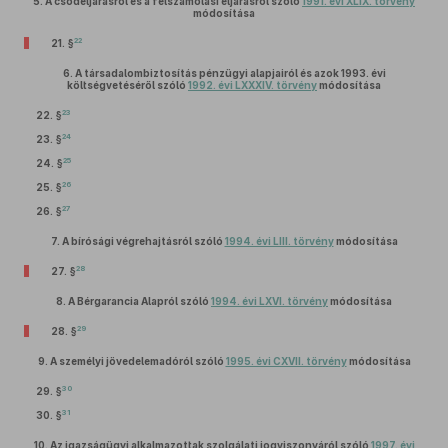
5.
A csődeljárásról és a felszámolási eljárásról szóló
1991. évi XLIX. törvény
módosítása
22
21. §
6.
A társadalombiztosítás pénzügyi alapjairól és azok 1993. évi
költségvetéséről szóló
1992. évi LXXXIV. törvény
módosítása
23
22. §
24
23. §
25
24. §
26
25. §
27
26. §
7.
A bírósági végrehajtásról szóló
1994. évi LIII. törvény
módosítása
28
27. §
8.
A Bérgarancia Alapról szóló
1994. évi LXVI. törvény
módosítása
29
28. §
9.
A személyi jövedelemadóról szóló
1995. évi CXVII. törvény
módosítása
30
29. §
31
30. §
10.
Az igazságügyi alkalmazottak szolgálati jogviszonyáról szóló
1997. évi