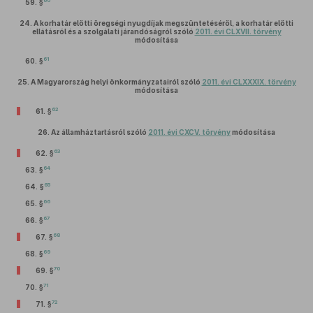
60
59. §
24.
A korhatár előtti öregségi nyugdíjak megszüntetéséről, a korhatár előtti
ellátásról és a szolgálati járandóságról szóló
2011. évi CLXVII. törvény
módosítása
61
60. §
25.
A Magyarország helyi önkormányzatairól szóló
2011. évi CLXXXIX. törvény
módosítása
62
61. §
26.
Az államháztartásról szóló
2011. évi CXCV. törvény
módosítása
63
62. §
64
63. §
65
64. §
66
65. §
67
66. §
68
67. §
69
68. §
70
69. §
71
70. §
72
71. §