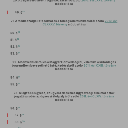
20.
Az egyszerűsített foglalkoztatásról szóló
2010. évi LXXV. törvény
módosítása
50
49. §
21.
A médiaszolgáltatásokról és a tömegkommunikációról szóló
2010. évi
CLXXXV. törvény
módosítása
51
50. §
52
51. §
53
52. §
54
53. §
22.
A honvédelemről és a Magyar Honvédségről, valamint a különleges
jogrendben bevezethető intézkedésekről szóló
2011. évi CXIII. törvény
módosítása
55
54. §
56
55. §
23.
A legfőbb ügyész, az ügyészek és más ügyészségi alkalmazottak
jogállásáról és az ügyészi életpályáról szóló
2011. évi CLXIV. törvény
módosítása
57
56. §
58
57. §
59
58. §