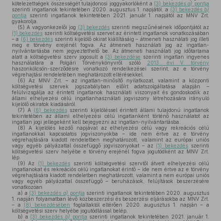
kötelezettségek összességét tulajdonosi joggyakorlóként a
(3) bekezdés
a)
pontja
szerinti ingatlanok tekintetében 2020. augusztus 1. napjától, a
(3) bekezdés
b)
pontja
szerinti ingatlanok tekintetében 2021. január 1. napjától az MNV Zrt.
gyakorolja.
(5)
A vagyonkezelői jog
(3) bekezdés
szerinti megszűnésének időpontjától az
(1) bekezdés
szerinti költségvetési szervet az érintett ingatlanok vonatkozásában
– a
(6) bekezdés
szerinti kijelölő okirat kiállításáig – átmeneti használati jog illeti
meg e törvény erejénél fogva. Az átmeneti használati jog az ingatlan-
nyilvántartásba nem jegyeztethető be. Az átmeneti használati jog időtartama
alatt a költségvetési szerv jogosult a
(3) bekezdése
szerinti ingatlan ingyenes
használatára a Polgári Törvénykönyvről szóló
2013. évi V. törvény
haszonkölcsön-szerződésre vonatkozó rendelkezései szerint, az e törvény
végrehajtási rendeletében meghatározott eltérésekkel.
(6)
Az MNV Zrt. – az ingatlan-minősítő nyilatkozat, valamint a központi
költségvetési szervek jogszabályban előírt adatszolgáltatása alapján –
felülvizsgálja az érintett ingatlanok használati viszonyait és gondoskodik az
állami elhelyezési célú ingatlanhasználati jogviszony létrehozására irányuló
kijelölő okiratok kiadásáról.
(7)
A
(6) bekezdés
szerinti kijelöléssel érintett állami tulajdonú ingatlanok
tekintetében az állami elhelyezési célú ingatlanként történő használatot az
ingatlan jogi jellegeként kell bejegyezni az ingatlan-nyilvántartásba.
(8)
A kijelölés kezdő napjával az elhelyezési célú vagy rekreációs célú
ingatlanokkal kapcsolatos jogviszonyokba – ide nem értve az e törvény
végrehajtására kiadott rendeletben meghatározott, valamint az európai uniós
vagy egyéb pályázattal összefüggő jogviszonyokat – az
(1) bekezdés
szerinti
költségvetési szerv helyébe e törvény erejénél fogva jogutódként az MNV Zrt.
lép.
(9)
Az
(1) bekezdés
szerinti költségvetési szervtől átvett elhelyezési célú
ingatlanokat és rekreációs célú ingatlanokat érintő – ide nem értve az e törvény
végrehajtására kiadott rendeletben meghatározott, valamint a nem európai uniós
vagy egyéb pályázattal összefüggő – beruházások, felújítások beszerzésére
vonatkozóan
a)
a
(3) bekezdés
a)
pontja
szerinti ingatlanok tekintetében 2020. augusztus
1. napján folyamatban lévő közbeszerzési és beszerzési eljárásokba az MNV Zrt.
– a
(8) bekezdésében
foglaltaktól eltérően 2020. augusztus 1. napján – a
költségvetési szerv helyébe jogutódlással belép,
b)
a
(3) bekezdés
b)
pontja
szerinti ingatlanok tekintetében 2021. január 1.