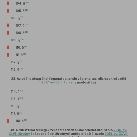
109
104. §
110
105. §
111
106. §
112
107. §
113
108. §
114
109. §
115
110. §
116
111. §
117
112. §
118
113. §
38.
Az adóhatóság által foganatosítandó végrehajtási eljárásokról szóló
2017. évi CLIII. törvény
módosítása
119
114. §
120
115. §
121
116. §
122
117. §
123
118. §
39.
A turisztikai térségek fejlesztésének állami feladatairól szóló
2016. évi
CLVI. törvény
és kapcsolódó törvények módosításáról szóló
2018. évi XCVII.