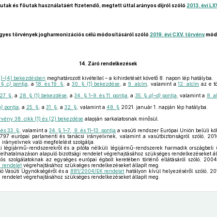
utak és főutak használatáért fizetendő, megtett úttal arányos díjról szóló
2013. évi LX
gyes törvények jogharmonizációs célú módosításáról szóló
2019. évi CXV. törvény
mód
14.
Záró rendelkezések
2)–(4) bekezdésben
meghatározott kivétellel – a kihirdetését követő 8. napon lép hatályba.
. §
c)
pontja
, a
18. és 19. §
, a
30. § (1) bekezdése
, a
9. alcím
, valamint a
12. alcím
az e tö
27. §
, a
28. § (1) bekezdése
, a
34. § 1–9. és 11. pontja
, a
35. §
a)–d)
pontja
, valamint a
8. a
b)
pontja
, a
25. §
, a
31. §
, a
32. §
, valamint a
48. §
2021. január 1. napján lép hatályba.
rvény 38. cikk (1) és (2) bekezdése
alapján sarkalatosnak minősül.
 és 33. §
, valamint a
34. § 1–7., 9. és 11–13. pontja
a vasúti rendszer Európai Unión belüli köl
797 európai parlamenti és tanácsi irányelvnek, valamint a vasútbiztonságról szóló, 20
 irányelvnek való megfelelést szolgálja.
li légijármű-rendszerekről és a pilóta nélküli légijármű-rendszerek harmadik országbeli 
elhatalmazáson alapuló bizottsági rendelet végrehajtásához szükséges rendelkezéseket ál
ós szolgálatoknak az egységes európai égbolt keretében történő ellátásáról szóló, 200
i rendelet
végrehajtásához szükséges rendelkezéseket állapít meg.
ó Vasúti Ügynökségéről és a
881/2004/EK rendelet
hatályon kívül helyezéséről szóló, 20
i rendelet végrehajtásához szükséges rendelkezéseket állapít meg.