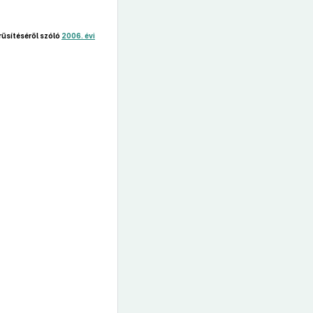
űsítéséről szóló
2006. évi