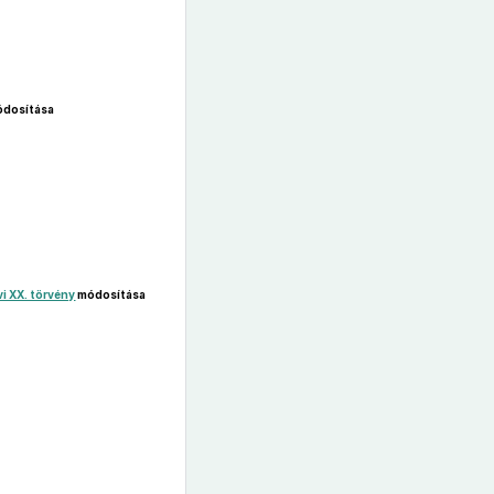
dosítása
vi XX. törvény
módosítása