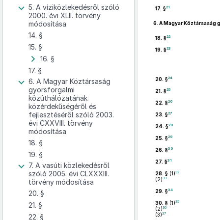
5. A víziközlekedésről szóló
21
17. §
2000. évi XLII. törvény
módosítása
6.
A Magyar Köztársaság g
14. §
22
18. §
15. §
23
19. §
16. §
17. §
24
20. §
6. A Magyar Köztársaság
gyorsforgalmi
25
21. §
közúthálózatának
26
22. §
közérdekűségéről és
fejlesztéséről szóló 2003.
27
23. §
évi CXXVIII. törvény
28
24. §
módosítása
29
25. §
18. §
30
26. §
19. §
31
27. §
7. A vasúti közlekedésről
szóló 2005. évi CLXXXIII.
32
28. §
(1)
33
(2)
törvény módosítása
34
29. §
20. §
35
30. §
(1)
21. §
36
(2)
37
(3)
22. §