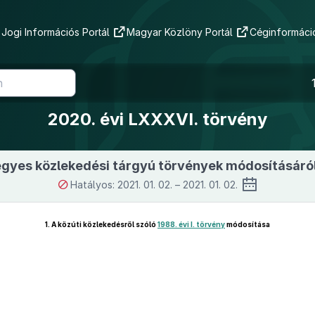
Jogi Információs Portál
Magyar Közlöny Portál
Céginformáció
2020. évi LXXXVI. törvény
egyes közlekedési tárgyú törvények módosításáró
Hatályos: 2021. 01. 02. – 2021. 01. 02.
1.
A közúti közlekedésről szóló
1988. évi I. törvény
módosítása