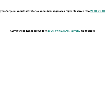
yorsforgalmi közúthálózatának közérdekűségéről és fejlesztéséről szóló
2003. évi CX
7.
A vasúti közlekedésről szóló
2005. évi CLXXXIII. törvény
módosítása