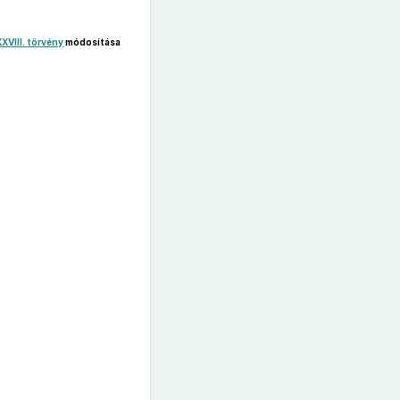
XVIII. törvény
módosítása