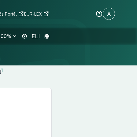
s Portál
EUR-LEX
ELI
1
l