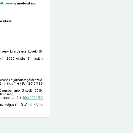
VII. törvény
módosítása
osítása
rvény kihirdetését követő 16.
lcím
2020. október 31. napján
csönös átjárhatóságáról szóló,
16. május 11-i (EU) 2016/798
üzembentartóiról szóló, 2019.
lapít meg,
4. március 10-i
550/2004/EK
16. május 11-i (EU) 2016/796