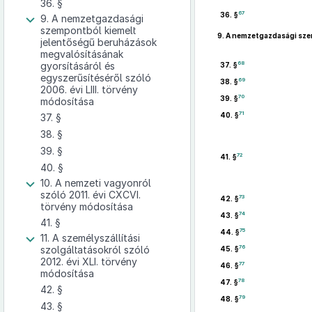
36. §
67
36. §
9. A nemzetgazdasági
szempontból kiemelt
9.
A nemzetgazdasági szem
jelentőségű beruházások
megvalósításának
68
gyorsításáról és
37. §
egyszerűsítéséről szóló
69
38. §
2006. évi LIII. törvény
70
39. §
módosítása
71
40. §
37. §
38. §
39. §
72
41. §
40. §
10. A nemzeti vagyonról
szóló 2011. évi CXCVI.
73
42. §
törvény módosítása
74
43. §
41. §
75
44. §
11. A személyszállítási
76
szolgáltatásokról szóló
45. §
2012. évi XLI. törvény
77
46. §
módosítása
78
47. §
42. §
79
48. §
43. §