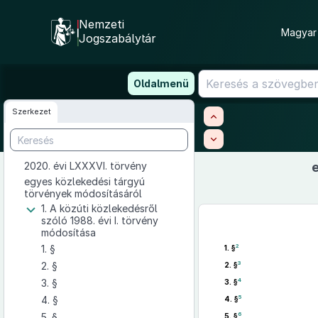
Nemzeti
Magyar 
Jogszabálytár
Ugrás
Oldalmenü
a
tartalomra
Szerkezet
2020. évi LXXXVI. törvény
egyes közlekedési tárgyú
törvények módosításáról
1. A közúti közlekedésről
szóló 1988. évi I. törvény
módosítása
1. §
2
1. §
2. §
3
2. §
3. §
4
3. §
4. §
5
4. §
5. §
6
5. §