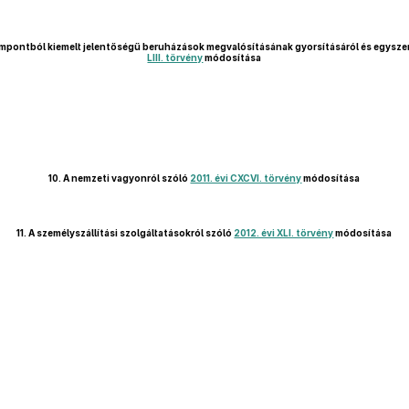
pontból kiemelt jelentőségű beruházások megvalósításának gyorsításáról és egyszer
LIII. törvény
módosítása
10.
A nemzeti vagyonról szóló
2011. évi CXCVI. törvény
módosítása
11.
A személyszállítási szolgáltatásokról szóló
2012. évi XLI. törvény
módosítása