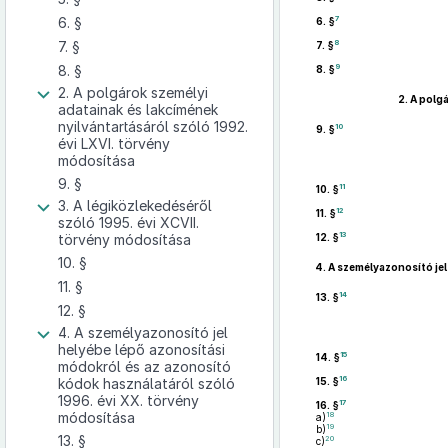
6. §
7
6. §
7. §
8
7. §
8. §
9
8. §
2. A polgárok személyi
2.
A polgá
adatainak és lakcímének
nyilvántartásáról szóló 1992.
10
9. §
évi LXVI. törvény
módosítása
9. §
11
10. §
3. A légiközlekedéséről
12
11. §
szóló 1995. évi XCVII.
13
törvény módosítása
12. §
10. §
4.
A személyazonosító jel
11. §
14
13. §
12. §
4. A személyazonosító jel
helyébe lépő azonosítási
15
14. §
módokról és az azonosító
16
kódok használatáról szóló
15. §
1996. évi XX. törvény
17
16. §
módosítása
18
a)
19
b)
13. §
20
c)