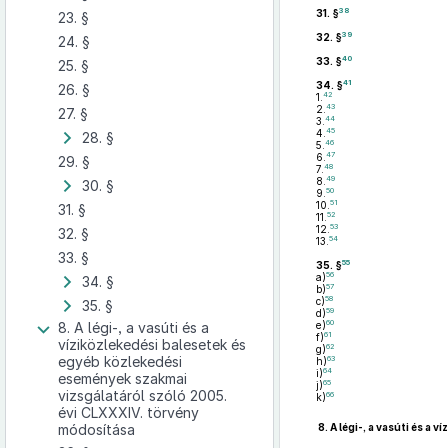
38
31. §
23. §
39
32. §
24. §
40
33. §
25. §
41
34. §
26. §
42
1.
43
2.
27. §
44
3.
45
4.
28. §
46
5.
47
6.
29. §
48
7.
49
8.
30. §
50
9.
51
10.
31. §
52
11.
53
12.
32. §
54
13.
33. §
55
35. §
56
a)
34. §
57
b)
58
c)
35. §
59
d)
60
8. A légi-, a vasúti és a
e)
61
f)
víziközlekedési balesetek és
62
g)
egyéb közlekedési
63
h)
64
i)
események szakmai
65
j)
vizsgálatáról szóló 2005.
66
k)
évi CLXXXIV. törvény
módosítása
8.
A légi-, a vasúti és a