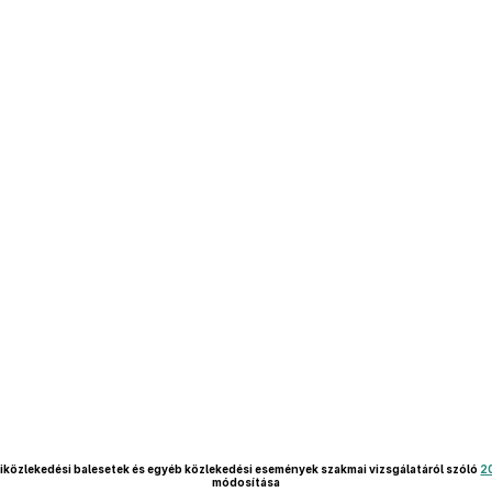
 víziközlekedési balesetek és egyéb közlekedési események szakmai vizsgálatáról szóló
2
módosítása