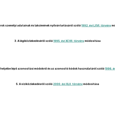
rok személyi adatainak és lakcímének nyilvántartásáról szóló
1992. évi LXVI. törvény
mó
3.
A légiközlekedéséről szóló
1995. évi XCVII. törvény
módosítása
 helyébe lépő azonosítási módokról és az azonosító kódok használatáról szóló
1996. é
5.
A víziközlekedésről szóló
2000. évi XLII. törvény
módosítása