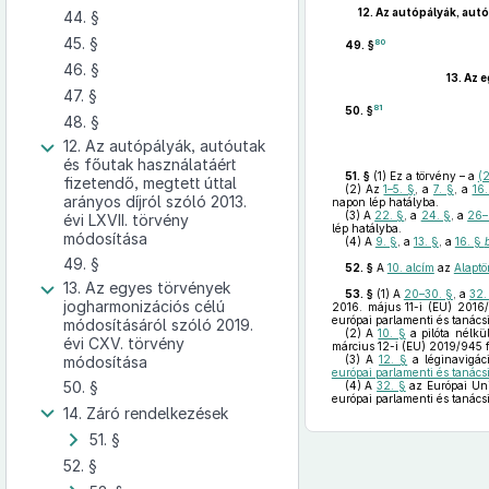
12.
Az autópályák, autó
44. §
45. §
80
49. §
46. §
13.
Az e
47. §
81
50. §
48. §
12. Az autópályák, autóutak
és főutak használatáért
51. §
(1)
Ez a törvény – a
(
fizetendő, megtett úttal
(2)
Az
1–5. §
, a
7. §
, a
16
arányos díjról szóló 2013.
napon lép hatályba.
(3)
A
22. §
, a
24. §
, a
26–
évi LXVII. törvény
lép hatályba.
módosítása
(4)
A
9. §
, a
13. §
, a
16. §
49. §
52. §
A
10. alcím
az
Alaptö
13. Az egyes törvények
53. §
(1)
A
20–30. §
, a
32.
jogharmonizációs célú
2016. május 11-i (EU) 2016/
európai parlamenti és tanácsi
módosításáról szóló 2019.
(2)
A
10. §
a pilóta nélkü
évi CXV. törvény
március 12-i (EU) 2019/945 f
módosítása
(3)
A
12. §
a léginavigáci
európai parlamenti és tanács
50. §
(4)
A
32. §
az Európai Uni
európai parlamenti és tanács
14. Záró rendelkezések
51. §
52. §