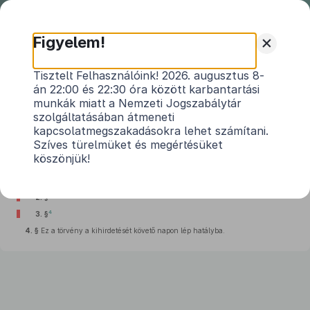
Nemzeti
Jogszabálytár
+
Figyelem!
2020. évi XCIV. törvény
Tisztelt Felhasználóink! 2026. augusztus 8-
án 22:00 és 22:30 óra között karbantartási
a sportról szóló
2004. évi I. törvény
olimpiai
munkák miatt a Nemzeti Jogszabálytár
1
járadékkal összefüggő módosításáról
szolgáltatásában átmeneti
kapcsolatmegszakadásokra lehet számítani.
Hatályos: 2020. 07. 17. – 2020. 07. 17.
Szíves türelmüket és megértésüket
köszönjük!
2
1. §
3
2. §
4
3. §
4. §
Ez a törvény a kihirdetését követő napon lép hatályba.