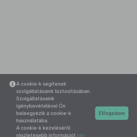
A cookie-k segítenek
szolgáltatásaink biztosításában.
Szolgáltatásaink
igénybevételével Ön
beleegyezik a cookie-k
Elfogadom
használatába.
A cookie-k kezeléséről
részletesebb információt
ide