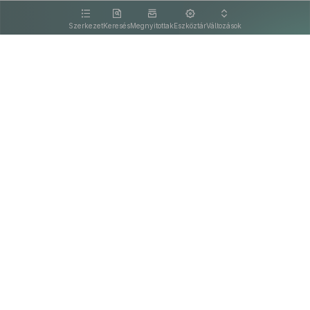
kattintva olvashat.
Szerkezet
Keresés
Megnyitottak
Eszköztár
Változások
Kapcsolat
Felhasználási feltételek
PDF
Akadálymentesítési nyilatkozat
Adatkezelési tájékoztató