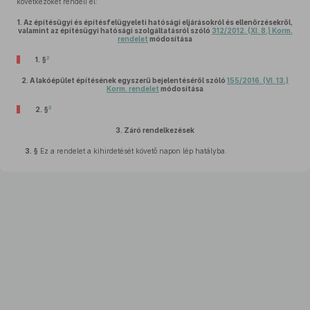
következőket rendeli el:
1.
Az építésügyi és építésfelügyeleti hatósági eljárásokról és ellenőrzésekről,
valamint az építésügyi hatósági szolgáltatásról szóló
312/2012. (XI. 8.) Korm.
rendelet
módosítása
2
1. §
2.
A lakóépület építésének egyszerű bejelentéséről szóló
155/2016. (VI. 13.)
Korm. rendelet
módosítása
3
2. §
3.
Záró rendelkezések
3. §
Ez a rendelet a kihirdetését követő napon lép hatályba.