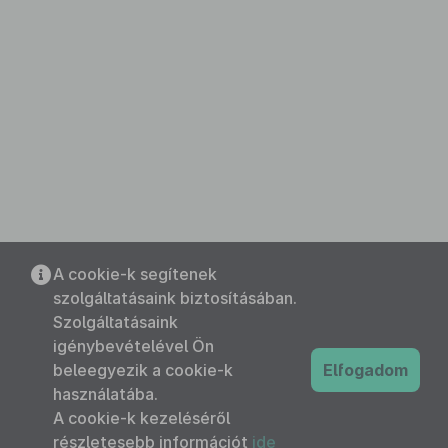
A cookie-k segítenek
szolgáltatásaink biztosításában.
Szolgáltatásaink
igénybevételével Ön
beleegyezik a cookie-k
Elfogadom
használatába.
A cookie-k kezeléséről
részletesebb információt
ide