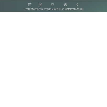
kattintva olvashat.
Szerkezet
Keresés
Megnyitottak
Eszköztár
Változások
Kapcsolat
Felhasználási feltételek
PDF
Akadálymentesítési nyilatkozat
Adatkezelési tájékoztató