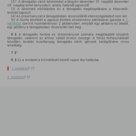
2
(2)
A támogatás iránti kérelmeket a tárgyév december 01. napjától december
09. napjáig lehet benyújtani, amely határidő jogvesztő.
(3)
A kérelmek elbírálására és a támogatás megállapítására a Képviselő-
testület jogosult.
(4)
Az önkormányzat a támogatásban részesülőktől ellenszolgáltatást nem kér.
(5)
A tűzifa átvételét a jogosult átvételi elismervény aláírásával igazolja a
2.
melléklet
szerinti nyomtatványon 2 példányban, melyből egy példány az átadót,
egy példány a támogatásban részesültet illet meg.
6. §
A támogatás forrása az önkormányzat számára megállapított központi
támogatás, valamint az ahhoz vállalt önrész összege. A forrás felhasználását
követően további tüzelőanyag támogatás iránti igények kielégítésére nincs
lehetőség.
3
7. §
8. §
Ez a rendelet a kihirdetését követő napon lép hatályba.
4
1. melléklet
5
2. melléklet