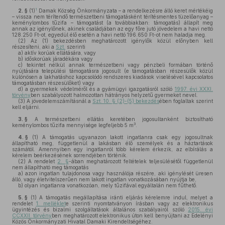
1
2. §
(1)
Damak Község Önkormányzata – a rendelkezésre álló keret mértékéig
– vissza nem térítendő természetbeni támogatásként térítésmentes tüzelőanyag –
keménylombos tűzifa – támogatást (a továbbiakban: támogatás) állapít meg
annak az igénylőnek, akinek családjában az egy főre jutó jövedelem a havi nettó
128.250 Ft-ot, egyedül élő esetén a havi nettó 196.650 Ft-ot nem haladja meg.
(2)
Az (1) bekezdésben meghatározott igénylők közül előnyben kell
részesíteni, aki a
Szt.
szerinti
a)
aktív korúak ellátására, vagy
b)
időskorúak járadékára vagy
c)
tekintet nélkül annak természetbeni vagy pénzbeli formában történő
nyújtására települési támogatásra jogosult (e támogatásban részesülők közül
különösen a lakhatáshoz kapcsolódó rendszeres kiadások viselésével kapcsolatos
támogatásban részesülőket) vagy
d)
a gyermekek védelméről és a gyámügyi igazgatásról szóló
1997. évi XXXI.
törvény
ben szabályozott halmozottan hátrányos helyzetű gyermeket nevel.
(3)
A jövedelemszámításnál a
Szt. 10. § (2)-(5) bekezdés
ében foglaltak szerint
kell eljárni.
3. §
A természetbeni ellátás keretében jogosultanként biztosítható
3
keménylombos tűzifa mennyisége legfeljebb 5 m
.
4. §
(1)
A támogatás ugyanazon lakott ingatlanra csak egy jogosultnak
állapítható meg, függetlenül a lakásban élő személyek és a háztartások
számától. Amennyiben egy ingatlanról több kérelem érkezik, az elbírálás a
kérelem beérkezésének sorrendjében történik.
(2)
A rendelet
2. §
-ában meghatározott feltételek teljesülésétől függetlenül
nem állapítható meg támogatás
a)
azon ingatlan tulajdonosa vagy használója részére, aki igénylését üresen
álló, vagy életvitelszerűen nem lakott ingatlan vonatkozásában nyújtja be,
b)
olyan ingatlanra vonatkozóan, mely tűzifával egyáltalán nem fűthető.
5. §
(1)
A támogatás megállapítása iránti eljárás kérelemre indul, melyet a
rendelet
1. melléklet
e szerinti nyomtatványon írásban vagy az elektronikus
ügyintézés és bizalmi szolgáltatások általános szabályairól szóló
2015. évi
CCXXII. törvény
ben meghatározott elektronikus úton kell benyújtani az Edelényi
Közös Önkormányzati Hivatal Damaki Kirendeltségéhez.