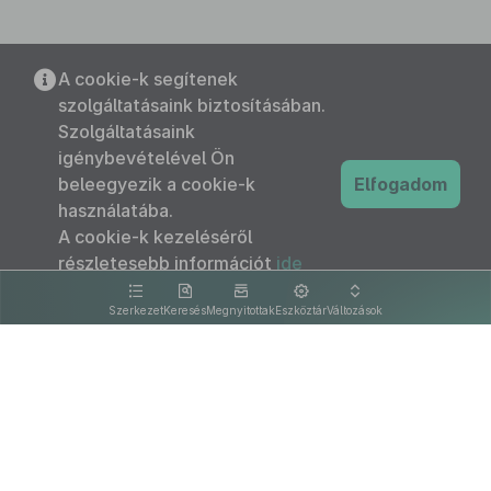
A cookie-k segítenek
szolgáltatásaink biztosításában.
Szolgáltatásaink
igénybevételével Ön
beleegyezik a cookie-k
Elfogadom
használatába.
A cookie-k kezeléséről
részletesebb információt
ide
kattintva olvashat.
Szerkezet
Keresés
Megnyitottak
Eszköztár
Változások