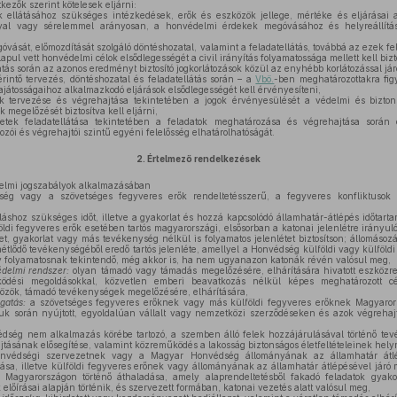
ezők szerint kötelesek eljárni:
 ellátásához szükséges intézkedések, erők és eszközök jellege, mértéke és eljárásai 
nyal vagy sérelemmel arányosan, a honvédelmi érdekek megóvásához és helyreállít
ását, előmozdítását szolgáló döntéshozatal, valamint a feladatellátás, továbbá az ezek fel
apul vett honvédelmi célok elsődlegességét a civil irányítás folyamatossága mellett kell bizt
tás során az azonos eredményt biztosító jogkorlátozások közül az enyhébb korlátozással járó
intő tervezés, döntéshozatal és feladatellátás során – a
Vbö.
-ben meghatározottakra fig
játosságaihoz alkalmazkodó eljárások elsődlegességét kell érvényesíteni,
 tervezése és végrehajtása tekintetében a jogok érvényesülését a védelmi és bizton
megelőzését biztosítva kell eljárni,
ek feladatellátása tekintetében a feladatok meghatározása és végrehajtása során e
ozói és végrehajtói szintű egyéni felelősség elhatárolhatóságát.
2.
Értelmező rendelkezések
elmi jogszabályok alkalmazásában
g vagy a szövetséges fegyveres erők rendeltetésszerű, a fegyveres konfliktusok j
áshoz szükséges időt, illetve a gyakorlat és hozzá kapcsolódó államhatár-átlépés időtar
földi fegyveres erők esetében tartós magyarországi, elsősorban a katonai jelenlétre irányul
et, gyakorlat vagy más tevékenység nélkül is folyamatos jelenlétet biztosítson; állomáso
étlődő tevékenységéből eredő tartós jelenléte, amellyel a Honvédség külföldi vagy külföld
y folyamatosnak tekintendő, még akkor is, ha nem ugyanazon katonák révén valósul meg,
delmi rendszer:
olyan támadó vagy támadás megelőzésére, elhárítására hivatott eszközr
ödési megoldásokkal, közvetlen emberi beavatkozás nélkül képes meghatározott célo
közök, támadó tevékenységek megelőzésére, elhárítására,
gatás:
a szövetséges fegyveres erőknek vagy más külföldi fegyveres erőknek Magyarors
uk során nyújtott, egyoldalúan vállalt vagy nemzetközi szerződéseken és azok végrehaj
ség nem alkalmazás körébe tartozó, a szemben álló felek hozzájárulásával történő te
tásának elősegítése, valamint közreműködés a lakosság biztonságos életfeltételeinek helyr
védségi szervezetnek vagy a Magyar Honvédség állományának az államhatár átlépé
ása, illetve külföldi fegyveres erőnek vagy állományának az államhatár átlépésével járó
 Magyarországon történő áthaladása, amely alaprendeltetésből fakadó feladatok gyako
 előírásai alapján történik, és szervezett formában, katonai vezetés alatt valósul meg,