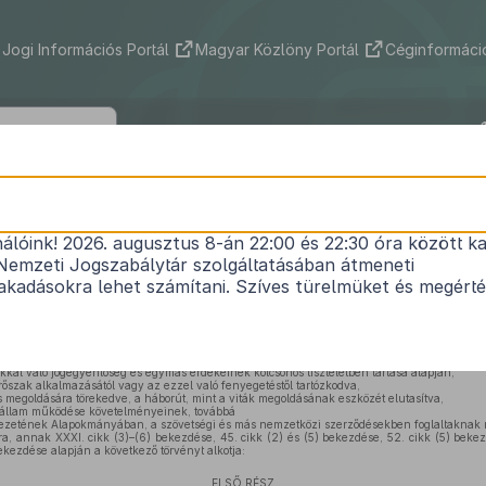
Jogi Információs Portál
Magyar Közlöny Portál
Céginformáció
2021. évi CXL. törvény
nálóink! 2026. augusztus 8-án 22:00 és 22:30 óra között ka
1
a honvédelemről és a Magyar Honvédségről
Nemzeti Jogszabálytár szolgáltatásában átmeneti
Hatályos: 2026. 07. 29. –
kadásokra lehet számítani. Szíves türelmüket és megért
zág függetlenségének, területi épségének, nemzetközi szerződésekben rögzített határa
az állampolgárok honvédelmi tudatának erősítése céljából,
kal való jogegyenlőség és egymás érdekeinek kölcsönös tiszteletben tartása alapján,
rőszak alkalmazásától vagy az ezzel való fenyegetéstől tartózkodva,
és megoldására törekedve, a háborút, mint a viták megoldásának eszközét elutasítva,
gállam működése követelményeinek, továbbá
ezetének Alapokmányában, a szövetségi és más nemzetközi szerződésekben foglaltaknak 
a, annak XXXI. cikk (3)–(6) bekezdése, 45. cikk (2) és (5) bekezdése, 52. cikk (5) bekez
bekezdése alapján a következő törvényt alkotja:
ELSŐ RÉSZ