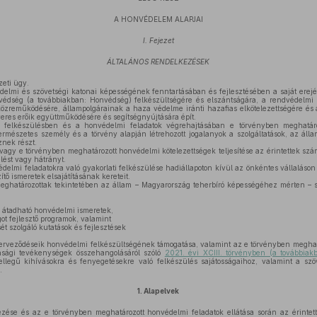
A HONVÉDELEM ALAPJAI
I. Fejezet
ÁLTALÁNOS RENDELKEZÉSEK
eti ügy.
elmi és szövetségi katonai képességének fenntartásában és fejlesztésében a saját ere
védség (a továbbiakban: Honvédség) felkészültségére és elszántságára, a rendvédelmi
közreműködésére, állampolgárainak a haza védelme iránti hazafias elkötelezettségére és 
eres erőik együttműködésére és segítségnyújtására épít.
felkészülésben és a honvédelmi feladatok végrehajtásában e törvényben meghatáro
ermészetes személy és a törvény alapján létrehozott jogalanyok a szolgáltatások, az áll
sznek részt.
agy e törvényben meghatározott honvédelmi kötelezettségek teljesítése az érintettek szá
lést vagy hátrányt.
elmi feladatokra való gyakorlati felkészülése hadiállapoton kívül az önkéntes vállaláso
ítő ismeretek elsajátításának kereteit.
ghatározottak tekintetében az állam – Magyarország teherbíró képességéhez mérten – sze
n átadható honvédelmi ismeretek,
t fejlesztő programok, valamint
t szolgáló kutatások és fejlesztések
erveződéseik honvédelmi felkészültségének támogatása, valamint az e törvényben meghat
onsági tevékenységek összehangolásáról szóló
2021. évi XCIII. törvényben (a továbbiak
ellegű kihívásokra és fenyegetésekre való felkészülés sajátosságaihoz, valamint a szö
.
1.
Alapelvek
se és az e törvényben meghatározott honvédelmi feladatok ellátása során az érintett