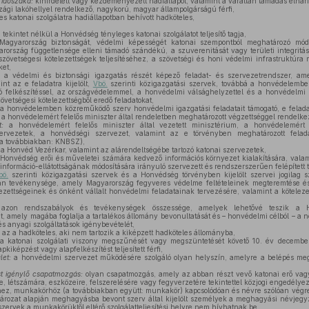
 időszaka:
kihirdetett vagy kezdeményezett hadiállapot, valamint a váratlan támadás elhár
ági lakóhellyel rendelkező, nagykorú, magyar állampolgárságú férfi,
s katonai szolgálatra hadiállapotban behívott hadköteles,
tekintet nélkül a Honvédség tényleges katonai szolgálatot teljesítő tagja,
agyarország biztonságát, védelmi képességét katonai szempontból meghatározó mód
rország függetlensége elleni támadó szándékú, a szuverenitását vagy területi integritását
szövetségesi kötelezettségek teljesítéséhez, a szövetségi és honi védelmi infrastruktúr
ket,
a védelmi és biztonsági igazgatás részét képező feladat- és szervezetrendszer, a
int az e feladatra kijelölt,
Vbö.
szerinti közigazgatási szervek, továbbá a honvédelem
ó felkészítéssel, az országvédelemmel, a honvédelmi válsághelyzettel és a honvédelmi kö
övetségesi kötelezettségből eredő feladatokat,
a honvédelemben közreműködő szerv honvédelmi igazgatási feladatait támogató, e felada
ölt, a honvédelemért felelős miniszter által rendeletben meghatározott végzettséggel rendelk
:
a honvédelemért felelős miniszter által vezetett minisztérium, a honvédelemért 
zervezetek, a honvédségi szervezet, valamint az e törvényben meghatározott felad
(a továbbiakban: KNBSZ),
a Honvéd Vezérkar, valamint az alárendeltségébe tartozó katonai szervezetek,
Honvédség erői és műveletei számára kedvező információs környezet kialakítására, valami
 információ-ellátottságának módosítására irányuló szervezett és rendszerszerűen felépítet
bö.
szerinti közigazgatási szervek és a Honvédség törvényben kijelölt szervei jogilag 
yan tevékenysége, amely Magyarország fegyveres védelme feltételeinek megteremtése é
zettségeinek és önként vállalt honvédelmi feladatainak tervezésére, valamint a kötelezet
zon rendszabályok és tevékenységek összessége, amelyek lehetővé teszik a H
ét, amely magába foglalja a tartalékos állomány bevonultatását és – honvédelmi célból – a
és anyagi szolgáltatások igénybevételét,
az a hadköteles, aki nem tartozik a kiképzett hadköteles állományba,
a katonai szolgálati viszony megszűnését vagy megszüntetését követő 10. év december
pkiképzést vagy alapfelkészítést teljesített férfi,
let:
a honvédelmi szervezet működésére szolgáló olyan helyszín, amelyre a belépés megh
st igénylő csapatmozgás:
olyan csapatmozgás, amely az abban részt vevő katonai erő va
ére, létszámára, eszközeire, felszerelésére vagy fegyverzetére tekintettel közjogi engedélyez
ez, munkakörhöz (a továbbiakban együtt: munkakör) kapcsolódóan és névre szólóan végreha
tározat alapján meghagyásba bevont szerv által kijelölt személyek a meghagyási névjegy
szervek a munkakörüktől eltérő szolgálatteljesítési helyre nem hívhatnak be,