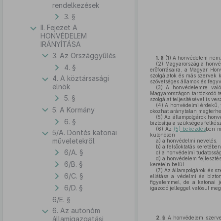
rendelkezések
3. §
II. Fejezet A
HONVÉDELEM
IRÁNYÍTÁSA
3. Az Országgyűlés
1. §
(1)
A honvédelem nemz
(2)
Magyarország a honvéd
4. §
erőforrásaira, a Magyar Hon
szolgálatok és más szervek 
4. A köztársasági
szövetséges államok és fegyv
elnök
(3)
A honvédelemre való 
Magyarországon tartózkodó t
5. §
szolgálat teljesítésével is ve
(4)
A honvédelmi érdekű, v
5. A Kormány
okozhat aránytalan megterhe
(5)
Az állampolgárok honvéd
6. §
biztosítja a szükséges felkész
(6)
Az
(5) bekezdés
ben me
5/A. Döntés katonai
különösen
műveletekről
a)
a honvédelmi nevelés,
b)
a felsőoktatás keretébe
6/A. §
c)
a honvédelmi tudatosságo
d)
a honvédelem fejlesztésé
6/B. §
keretein belül.
(7)
Az állampolgárok és sz
6/C. §
ellátása a védelmi és bizt
figyelemmel, de a katonai j
6/D. §
igazodó jelleggel valósul meg
6/E. §
6. Az autonóm
államigazgatási
2. §
A honvédelem szervezé