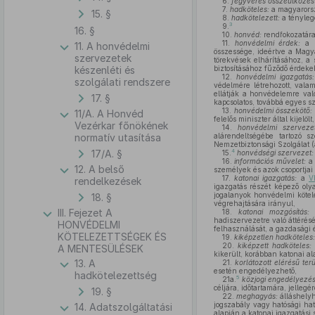
6.
fegyveres összeütközés
7.
hadköteles:
a magyarorsz
15. §
8.
hadkötelezett:
a ténylege
3
9.
16. §
10.
honvéd:
rendfokozatára 
11.
honvédelmi érdek:
a M
11. A honvédelmi
összessége, ideértve a Magya
szervezetek
törekvések elhárításához, a 
készenléti és
biztosításához fűződő érdeke
12.
honvédelmi igazgatás:
szolgálati rendszere
védelmére létrehozott, valam
ellátják a honvédelemre val
17. §
kapcsolatos, továbbá egyes sz
13.
honvédelmi összekötő:
11/A. A Honvéd
felelős miniszter által kijel
Vezérkar főnökének
14.
honvédelmi szervezet
normatív utasítása
alárendeltségébe tartozó s
Nemzetbiztonsági Szolgálat 
17/A. §
4
15.
honvédségi szervezet:
16.
információs művelet:
a 
12. A belső
személyek és azok csoportjai
17.
katonai igazgatás:
a
V
rendelkezések
igazgatás részét képező ol
jogalanyok honvédelmi kötele
18. §
végrehajtására irányul,
III. Fejezet A
18.
katonai mozgósítás:
a
hadiszervezetre való áttérés
HONVÉDELMI
felhasználását, a gazdasági 
KÖTELEZETTSÉGEK ÉS
19.
kiképzetlen hadköteles:
20.
kiképzett hadköteles:
A MENTESÜLÉSEK
kikerült, korábban katonai ala
13. A
21.
korlátozott elérésű terü
esetén engedélyezhető,
hadkötelezettség
5
21a.
közjogi engedélyezé
céljára, időtartamára, jelleg
19. §
22.
meghagyás:
álláshelyh
jogszabály vagy hatósági ha
14. Adatszolgáltatási
alapján a katonai igazgatási 