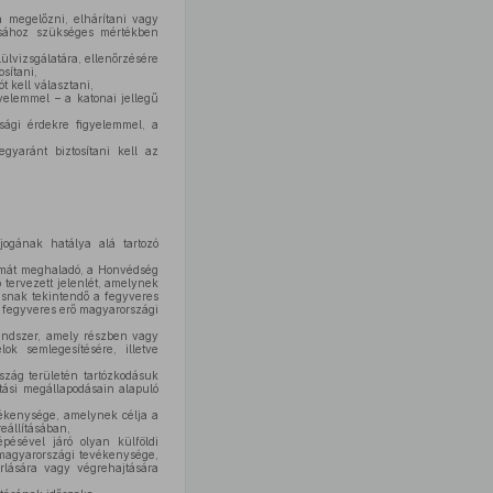
a megelőzni, elhárítani vagy
ásához szükséges mértékben
ülvizsgálatára, ellenőrzésére
osítani,
t kell választani,
yelemmel – a katonai jellegű
sági érdekre figyelemmel, a
gyaránt biztosítani kell az
ogának hatálya alá tartozó
tamát meghaladó, a Honvédség
ó tervezett jelenlét, amelynek
zásnak tekintendő a fegyveres
i fegyveres erő magyarországi
endszer, amely részben vagy
k semlegesítésére, illetve
zág területén tartózkodásuk
tási megállapodásain alapuló
vékenysége, amelynek célja a
eállításában,
sével járó olyan külföldi
 magyarországi tevékenysége,
rlására vagy végrehajtására