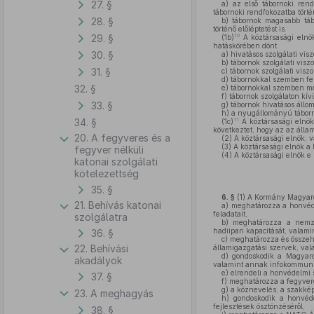
27. §
a)
az első tábornoki rendf
tábornoki rendfokozatba törté
28. §
b)
tábornok magasabb tábor
történő előléptetést is.
29. §
10
(1b)
A köztársasági elnök
hatáskörében dönt
30. §
a)
hivatásos szolgálati visz
b)
tábornok szolgálati vis
31. §
c)
tábornok szolgálati vis
d)
tábornokkal szemben fen
32. §
e)
tábornokkal szemben mél
f)
tábornok szolgálaton kív
33. §
g)
tábornok hivatásos állom
h)
a nyugállományú táborn
34. §
11
(1c)
A köztársasági elnö
következtet, hogy az az áll
20. A fegyveres és a
(2)
A köztársasági elnök, v
(3)
A köztársasági elnök a 
fegyver nélküli
(4)
A köztársasági elnök e
katonai szolgálati
kötelezettség
35. §
6. §
(1)
A Kormány Magyaror
21. Behívás katonai
a)
meghatározza a honvéde
feladatait,
szolgálatra
b)
meghatározza a nemzetg
hadiipari kapacitását, valami
36. §
c)
meghatározza és összehan
22. Behívási
államigazgatási szervek, va
d)
gondoskodik a Magyarors
akadályok
valamint annak infokommunikác
e)
elrendeli a honvédelmi 
37. §
f)
meghatározza a fegyveres
g)
a köznevelés, a szakkép
23. A meghagyás
h)
gondoskodik a honvédel
fejlesztések ösztönzéséről,
38. §