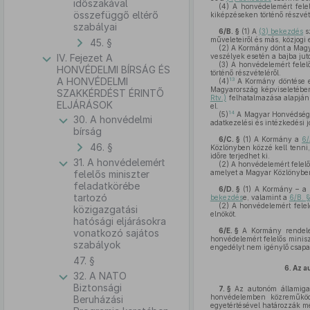
időszakával
(4)
A honvédelemért felel
összefüggő eltérő
kiképzéseken történő részvéte
szabályai
6/B. §
(1)
A
(3) bekezdés
s
műveleteiről és más, közjogi
45. §
(2)
A Kormány dönt a Magya
IV. Fejezet A
veszélyek esetén a bajba juto
(3)
A honvédelemért felelő
HONVÉDELMI BÍRSÁG ÉS
történő részvételéről.
A HONVÉDELMI
13
(4)
A Kormány döntése es
Magyarország képviseletében
SZAKKÉRDÉST ÉRINTŐ
Rtv.)
felhatalmazása alapján 
ELJÁRÁSOK
el.
14
(5)
A Magyar Honvédség a
30. A honvédelmi
adatkezelési és intézkedési j
bírság
6/C. §
(1)
A Kormány a
6/
46. §
Közlönyben közzé kell tenni,
időre terjedhet ki.
31. A honvédelemért
(2)
A honvédelemért felelő
felelős miniszter
amelyet a Magyar Közlönyben 
feladatkörébe
6/D. §
(1)
A Kormány – a k
tartozó
bekezdés
e, valamint a
6/B. §
(2)
A honvédelemért felel
közigazgatási
elnököt.
hatósági eljárásokra
6/E. §
A Kormány rendelet
vonatkozó sajátos
honvédelemért felelős minisz
szabályok
engedélyt nem igénylő csapa
47. §
6.
Az a
32. A NATO
Biztonsági
7. §
Az autonóm államigazg
honvédelemben közreműködő
Beruházási
egyetértésével határozzák me