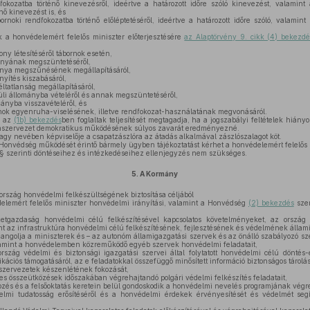
okozatba történő kinevezésről, ideértve a határozott időre szóló kinevezést, valamin
nő kinevezést is, és
noki rendfokozatba történő előléptetéséről, ideértve a határozott időre szóló, valamin
 a honvédelemért felelős miniszter előterjesztésére
az Alaptörvény 9. cikk (4) bekezdé
ony létesítéséről tábornok esetén,
zonyának megszüntetéséről,
zonya megszűnésének megállapításáról,
yítés kiszabásáról,
tatlanság megállapításáról,
üli állományba vételéről és annak megszüntetéséről,
ányba visszavételéről, és
ok egyenruha-viselésének, illetve rendfokozat-használatának megvonásáról.
k az
(1b) bekezdés
ben foglaltak teljesítését megtagadja, ha a jogszabályi feltételek hiány
amszervezet demokratikus működésének súlyos zavarát eredményezné.
agy nevében képviselője a csapatzászlóra az átadás alkalmával zászlószalagot köt.
Honvédség működését érintő bármely ügyben tájékoztatást kérhet a honvédelemért felelős m
 § szerinti döntéseihez és intézkedéseihez ellenjegyzés nem szükséges.
5.
A Kormány
szág honvédelmi felkészültségének biztosítása céljából
lemért felelős miniszter honvédelmi irányítási, valamint a Honvédség
(2) bekezdés
szer
azdaság honvédelmi célú felkészítésével kapcsolatos követelményeket, az ország h
nt az infrastruktúra honvédelmi célú felkészítésének, fejlesztésének és védelmének állami 
golja a miniszterek és – az autonóm államigazgatási szervek és az önálló szabályozó sze
lamint a honvédelemben közreműködő egyéb szervek honvédelmi feladatait,
zág védelmi és biztonsági igazgatási szervei által folytatott honvédelmi célú döntés-e
iós támogatásáról, az e feladatokkal összefüggő minősített információ biztonságos tárolásá
szervezetek készenlétének fokozását,
 összeütközések időszakában végrehajtandó polgári védelmi felkészítés feladatait,
zés és a felsőoktatás keretein belül gondoskodik a honvédelmi nevelés programjának végre
mi tudatosság erősítéséről és a honvédelmi érdekek érvényesítését és védelmét seg