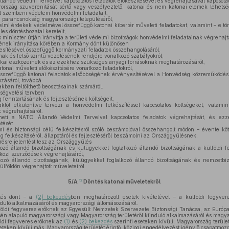
ndó Védelmi Terveivel kapcsolatos feladatok előkészítésével és végrehajtásával kapcsolato
szág szuverenitását sértő vagy veszélyeztető, katonai és nem katonai elemek lehetsé
 szembeni védelem honvédelmi feladatait,
 parancsnokság magyarországi településéről,
i érdekek védelmével összefüggő katonai kibertér műveleti feladatokat, valamint – e tör
es döntéshozatal kereteit,
miniszter útján irányítja a területi védelmi bizottságok honvédelmi feladatainak végrehajt
ek irányítása körében a Kormány dönt különösen
esítésével összefüggő kormányzati feladatok összehangolásáról,
ak és felső szintű vezetésének rendjére vonatkozó szabályokról,
ai eszközeinek és az ezekhez szükséges anyagi forrásoknak meghatározásáról,
tonai műveleti előkészítésére vonatkozó feladatokról,
szefüggő katonai feladatok elsőbbségének érvényesítésével a Honvédség közreműködési 
zásáról, továbbá
kban feltölthető beosztásainak számáról.
ségvetési tervben
fenntartásának és fejlesztésének költségeit,
aktól elkülönítve tervezi a honvédelmi felkészítéssel kapcsolatos költségeket, valami
k végrehajtásáról.
ti a NATO Állandó Védelmi Terveivel kapcsolatos feladatok végrehajtását, és ezzel
tését.
és biztonsági célú felkészítésről szóló beszámolóval összehangolt módon – évente köt
 felkészítéséről, állapotáról és fejlesztéséről beszámolni az Országgyűlésnek.
ésre jelentést tesz az Országgyűlés
zó állandó bizottságának és külügyekkel foglalkozó állandó bizottságának a külföldi 
közi szerződések végrehajtásáról,
zó állandó bizottságának, külügyekkel foglalkozó állandó bizottságának és nemzetbizt
lföldön végrehajtott műveleteiről.
12
5/A.
Döntés katonai műveletekről
és dönt – a
(2) bekezdés
ben meghatározott esetek kivételével – a külföldi fegyve
nduló alkalmazásáról és magyarországi állomásozásáról.
öldi fegyveres erőknek az Egyesült Nemzetek Szervezete Biztonsági Tanácsa, az Európa
én alapuló magyarországi vagy Magyarország területéről kiinduló alkalmazásáról és magya
ldi fegyveres erőknek az
(1)
és
(2) bekezdés
szerinti eseteken kívüli, Magyarország terület
eteken kívüli más, Magyarország területét érintő, közjogi engedélyezést igénylő csapatmozg