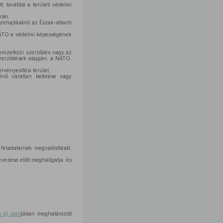
t, továbbá a területi védelmi
rtér,
rehajtásáról az Észak-atlanti
,
NATO a védelmi képességének
 nemzetközi szerződés vagy az
szerződések alapján, a NATO,
rvényesítési terület,
ténő váratlan betörése vagy
eladatainak megvalósítását,
ezése előtt meghallgatja, és
s e) pont
jában meghatározott