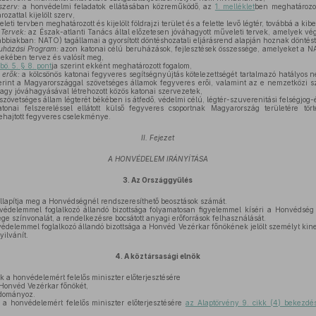
szerv:
a honvédelmi feladatok ellátásában közreműködő, az
1. melléklet
ben meghatározot
rozattal kijelölt szerv,
eti tervben meghatározott és kijelölt földrajzi terület és a felette levő légtér, továbbá a kibe
Tervek:
az Észak-atlanti Tanács által előzetesen jóváhagyott műveleti tervek, amelyek vég
bbiakban: NATO) tagállamai a gyorsított döntéshozatali eljárásrend alapján hoznak döntést
uházási Program:
azon katonai célú beruházások, fejlesztések összessége, amelyeket a 
ekében tervez és valósít meg,
bö. 5. § 8. pont
ja szerint ekként meghatározott fogalom,
 erők:
a kölcsönös katonai fegyveres segítségnyújtás kötelezettségét tartalmazó hatályos
erint a Magyarországgal szövetséges államok fegyveres erői, valamint az e nemzetközi 
 vagy jóváhagyásával létrehozott közös katonai szervezetek,
szövetséges állam légterét békében is átfedő, védelmi célú, légtér-szuverenitási felségjog-é
onai felszereléssel ellátott külső fegyveres csoportnak Magyarország területére tör
ehajtott fegyveres cselekménye.
II. Fejezet
A HONVÉDELEM IRÁNYÍTÁSA
3.
Az Országgyűlés
lapítja meg a Honvédségnél rendszeresíthető beosztások számát.
delemmel foglalkozó állandó bizottsága folyamatosan figyelemmel kíséri a Honvédség f
ége színvonalát, a rendelkezésre bocsátott anyagi erőforrások felhasználását.
elemmel foglalkozó állandó bizottsága a Honvéd Vezérkar főnökének jelölt személyt kinev
ilvánít.
4.
A köztársasági elnök
k a honvédelemért felelős miniszter előterjesztésére
 Honvéd Vezérkar főnökét,
adományoz.
 a honvédelemért felelős miniszter előterjesztésére
az Alaptörvény 9. cikk (4) bekezdé