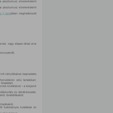
t a posztumusz elismerésként
t a posztumusz elismerésként
s j) pont
jában meghatározott
oznak, vagy alapos okkal arra
inisztertől.
inti irányításával kapcsolatos
onvédelmi célú tartalékait,
feladatait,
rvek kivételével – a központi
lőkészítés és döntéshozatal,
ról, továbbításáról,
hajtásáról,
ítő tudományos kutatások és