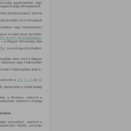
arországi gyakorlatokon vagy
 magyarországi áthaladásáról.
öldi állomásozásáról, katonai
ág területén kívül fenyegető
orlatokon vagy kiképzéseken
al érintett állam területén
IV. törvény (a továbbiakban:
l – a Magyar Honvédség látja
z
Rtv.
szerinti együttműködési,
rozatban dönt, amit a Magyar
t időszakra vagy határozatlan
niszteri határozatban adja ki,
gyűlésnek a
6/A. § (2)
és
(3)
ől tájékoztatja a köztársasági
kat, a Kormány, valamint a
abályokat, valamint a közjogi
űködése
tási szervekkel, valamint a
delemért felelős miniszter