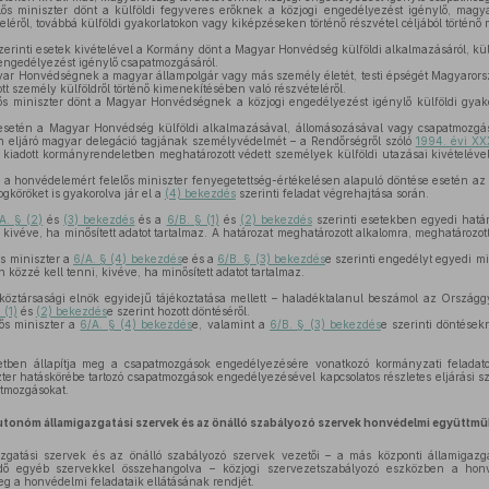
ős miniszter dönt a külföldi fegyveres erőknek a közjogi engedélyezést igénylő, magy
léről, továbbá külföldi gyakorlatokon vagy kiképzéseken történő részvétel céljából történő
zerinti esetek kivételével a Kormány dönt a Magyar Honvédség külföldi alkalmazásáról, külf
 engedélyezést igénylő csapatmozgásáról.
r Honvédségnek a magyar állampolgár vagy más személy életét, testi épségét Magyarorsz
tt személy külföldről történő kimenekítésében való részvételéről.
s miniszter dönt a Magyar Honvédségnek a közjogi engedélyezést igénylő külföldi gyak
etén a Magyar Honvédség külföldi alkalmazásával, állomásozásával vagy csapatmozgásáv
 eljáró magyar delegáció tagjának személyvédelmét – a Rendőrségről szóló
1994. évi XXX
kiadott kormányrendeletben meghatározott védett személyek külföldi utazásai kivételéve
 honvédelemért felelős miniszter fenyegetettség-értékelésen alapuló döntése esetén a
ogköröket is gyakorolva jár el a
(4) bekezdés
szerinti feladat végrehajtása során.
A. § (2)
és
(3) bekezdés
és a
6/B. § (1)
és
(2) bekezdés
szerinti esetekben egyedi hatá
 kivéve, ha minősített adatot tartalmaz. A határozat meghatározott alkalomra, meghatározot
s miniszter a
6/A. § (4) bekezdés
e és a
6/B. § (3) bekezdés
e szerinti engedélyt egyedi mi
közzé kell tenni, kivéve, ha minősített adatot tartalmaz.
öztársasági elnök egyidejű tájékoztatása mellett – haladéktalanul beszámol az Ország
 (1)
és
(2) bekezdés
e szerint hozott döntéséről.
ős miniszter a
6/A. § (4) bekezdés
e, valamint a
6/B. § (3) bekezdés
e szerinti döntésekr
ben állapítja meg a csapatmozgások engedélyezésére vonatkozó kormányzati feladato
ter hatáskörébe tartozó csapatmozgások engedélyezésével kapcsolatos részletes eljárási sz
tmozgásokat.
utonóm államigazgatási szervek és az önálló szabályozó szervek honvédelmi együttm
atási szervek és az önálló szabályozó szervek vezetői – a más központi államigazga
 egyéb szervekkel összehangolva – közjogi szervezetszabályozó eszközben a honvé
g a honvédelmi feladataik ellátásának rendjét.