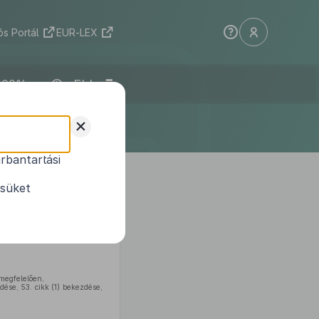
s Portál
EUR-LEX
ELI
+
rbantartási
ésüket
inak, lakosságának és anyagi
megfelelően,
dése, 53. cikk (1) bekezdése,