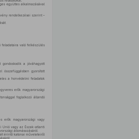
s feladatokat,
ges együttes alkalmazásával
vény rendelkezései szerint –
ását.
feladataira való felkészülés
nt gondoskodik a jóváhagyott
 összefüggésben gyorsított
eles a honvédelmi feladatok
fegyveres erők magyarországi
onsággal foglalkozó állandó
res erők magyarországi vagy
i Unió vagy az Észak-atlanti
rországi állomásozásáról.
ét érintő katonai műveleteiről
ásáról.