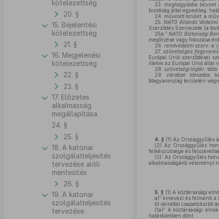
kötelezettség
23.
meghagyásba bevont 
bizottság által egyedileg, hatá
20. §
24.
műveleti terület:
a művel
25.
NATO Állandó Védelmi 
15. Bejelentési
Szerződés Szervezete (a tová
kötelezettség
6
25a.
NATO Biztonsági Ber
megőrzése vagy fokozása érd
21. §
26.
rendvédelmi szerv:
a
V
27.
szövetséges fegyveres
16. Megjelenési
Európai Unió szerződései sz
kötelezettség
illetve az Európai Unió által
28.
szövetségi légtér:
több 
22. §
29.
váratlan támadás:
kat
Magyarország területén végr
23. §
17. Előzetes
alkalmasság
megállapítása
24. §
25. §
4. §
(1)
Az Országgyűlés ál
(2)
Az Országgyűlés honvé
18. A katonai
felkészültsége és felszerelts
szolgálatteljesítés
7
(3)
Az Országgyűlés honvéd
tervezése alóli
alkalmasságáról véleményt ny
mentesítés
26. §
5. §
(1)
A köztársasági elnö
19. A katonai
8
a)
kinevezi és felmenti a
szolgálatteljesítés
b)
okirattal csapatzászlót 
9
tervezése
(1a)
A köztársasági elnök
hatáskörében dönt