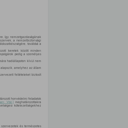
jére, így nemzetgazdaságának
 szervek, a nemzetbiztonsági
áldozatkészségére, továbbá a
zott keretek között minden
ampolgárok pedig a személyes
mára hadiállapoton kívül nem
n alapszik, amelyhez az állam
rvezett feltételeket biztosít
ározott honvédelmi feladatok
ban: Vbö.)
meghatározottakra
vetségesi kötelezettségekhez
 szervezetek és természetes