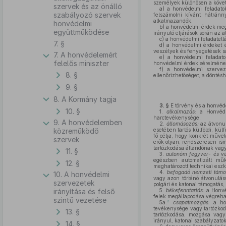
személyek különösen a követk
szervek és az önálló
a)
a honvédelmi feladatok
szabályozó szervek
felszámolni kívánt hátrán
alkalmazandók,
honvédelmi
b)
a honvédelmi érdek megóv
együttműködése
irányuló eljárások során az al
c)
a honvédelmi feladatellá
7. §
d)
a honvédelmi érdeket ér
veszélyek és fenyegetések sa
7. A honvédelemért
e)
a honvédelmi feladatok
felelős miniszter
honvédelmi érdek sérelmének 
f)
a honvédelmi szervezet
8. §
ellenőrizhetőséget, a döntésh
9. §
8. A Kormány tagja
3. §
E törvény és a honvéd
10. §
1.
alkalmazás:
a Honvédsé
harctevékenysége,
9. A honvédelemben
2.
állomásozás:
az átvonul
közreműködő
esetében tartós külföldi, kül
fő célja, hogy konkrét művel
szervek
erők olyan, rendszeresen ism
tartózkodása állandónak vag
11. §
3.
autonóm fegyver- és vé
egészben automatizált műk
12. §
meghatározott technikai esz
4.
befogadó nemzeti támo
10. A honvédelmi
vagy azon történő átvonulás
szervezetek
polgári és katonai támogatás,
irányítása és felső
5.
békefenntartás:
a Honvéd
felek megállapodása végrehaj
szintű vezetése
2
5a.
csapatmozgás:
a hon
tevékenysége vagy tartózkod
13. §
tartózkodása, mozgása vagy
irányul, katonai szabályzatok
14. §