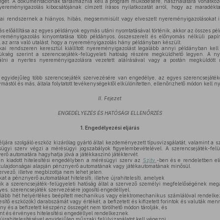
gét. A dokumentációnak tartalmaznia kell a program működésére, használatára vonatkozó r
yereményigazolás kibocsátójának címzett írásos nyilatkozatát arról, hogy az maradék
ai rendszernek a hiányos, hibás, megsemmisült vagy elveszett nyereményigazolásokat is
 előállítása az egyes példányok egymás utáni nyomtatásával történik, akkor az összes pé
reményigazolás kinyomtatása több példányos, összeszerelt és előnyomás nélküli papírr
 az arra való utalást, hogy a nyereményigazolás hány példányban készült.
ai rendszeren keresztül kiállított nyereményigazolást legalább annyi példányban kell
zükség szerint a szerencsejáték-felügyeleti hatóság részére megküldhető legyen. A n
lni a nyertes nyereményigazolásra vezetett aláírásával vagy a postán megküldött 
egyidejűleg több szerencsejáték szervezésére van engedélye, az egyes szerencsejáték
ástól és más, általa folytatott tevékenységektől elkülönítetten, ellenőrizhető módon kell ny
II. Fejezet
ENGEDÉLYEZÉS ÉS HATÓSÁGI ELLENŐRZÉS
1.
Engedélyezési eljárás
ljára szolgáló eszköz kizárólag gyártó által kezdeményezett típusvizsgálatát, valamint a 
résügyi szerv végzi a mérésügyi jogszabályok figyelembevételével. A szerencsejáték-fel
nyerő automatára hagyhatja jóvá a játékkaszinó játéktervét.
án kiadott hitelesítési engedélyben a mérésügyi szerv az
Szjtv.
-ben és e rendeletben el
ulajdonságai alapján pénznyerő automatának vagy játékautomatának minősül.
rvező, illetve megbízottja nem lehet jelen.
t a pénznyerő automatákat hitelesíti, illetve újrahitelesíti, amelyek
 a szerencsejáték-felügyeleti hatóság által a szervező személyi megfelelőségének megálla
es, szerencsejáték szervezésére jogosító engedéllyel,
lább hét helyértékes beépített mechanikus vagy elektromechanikus számlálóval rendelkez
esítő eszközök) darabszámát vagy értékét, a befizetett és kifizetett forintok és valuták menn
ény és a befizetett készpénz összegét nem törölhető módon tárolják, és
nt és érvényes hitelesítési engedéllyel rendelkeznek.
rahitelesítésével egyidejűleg műszaki felülvizsgálatot kell végezni.