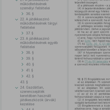
teljesített összegeit,
működtetésének
d)
a játékosok részére – a 
személyi feltételei
(4)
A bejelentésköteles ját
közjegyzői okirat egy hitele
36. §
tombolajáték sorsolási esemén
(5)
A szerencsejáték-felü
22. A játékkaszinó
kötelezheti a szervezőt, ha e
működtetésének tárgyi
(6)
A szerencsejáték-felügy
a)
pótlólagos sorsolás meg
feltételei
játéktervben, illetve a jogsz
b)
ha az
a)
pont szerinti
37. §
nyeremények céljára felhasz
23. A játékkaszinó
c)
arra, hogy nyilvántartási
d)
az
Szjtv.
-ben foglalt eg
működtetésének egyéb
(7)
Az
Szjtv. 30. § (2) b
feltételei
szerencsejáték-felügyeleti 
időszakot követően a teljes 
38. §
9
(8)
A folyamatosan szerve
napon belül kell nyereménye
39. §
történő felhasználását a szer
(9)
A
(7) és (8) bekezdés
s
40. §
a szervező részletes informác
41. §
42. §
12. §
(1)
Bingójátéknak min
43. §
a)
az általában 75 számot 
kisorsolt számok meghatározo
24. Gazdátlan,
b)
az általában 90 számb
szerencsejáték
véletlenszerűen kisorsolt sz
c)
az
a)
és
b)
pontokban
keretében használt
felhasználásán alapul a nyer
játékeszközök (árvák)
(2)
A bingójáték tekinteté
szolgáló tartozékait kell tekin
kezelése
(3)
Bingóteremnek a kizáról
alkalmas arra, hogy a sorsol
44. §