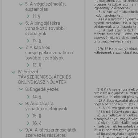
működésének ellenőrizhetősé
5. A végelszámolás,
program készítője által a n
jogszabályi előírásoknak.
elszámolás
(3)
A zárt számítástechnik
11. §
módon tárolnia kell.
(4)
Ha a nyereményigazolás
6. A bingójátékra
egyedi sorszámot. Ha a nye
példánynak tartalmaznia kell
vonatkozó további
(5)
A zárt számítástechnik
szabályok
részére átadható, illetve s
szervező köteles dokumentá
12. §
tartalmazó tértivevénnyel.
7. A kaparós
3
2/A. §
Ha a szervezőnek 
sorsjegyekre vonatkozó
költségének elszámolását egym
további szabályok
13. §
IV. Fejezet
TÁVSZERENCSEJÁTÉK ÉS
ONLINE KASZINÓJÁTÉK
8. Engedélyezés
3. §
(1)
A szerencsejáték cé
hitelesítési eljárását a mé
14. §
szerv által hitelesített pénz
(2)
A típusvizsgálat alapj
9. Auditálásra
hogy a berendezés műszaki t
vonatkozó előírások
(3)
A típusvizsgálaton a sze
(4)
A mérésügyi szerv azoka
15. §
a)
üzemeltetője rendelkezik
bizonyítvánnyal, vagy érvény
16. §
b)
olyan, külön-külön lega
kifizetett érmék (érmehelyett
9/A. A távszerencsejáték
tét, a ki nem fizetett nyerem
c)
típusvizsgálata megtörté
szervezés részletes
(5)
A pénznyerő automata új