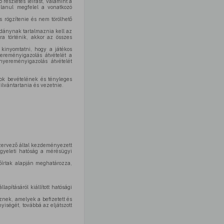
észletes leírást, valamint a
talanul megfelel a vonatkozó
 rögzítenie és nem törölhető
ldánynak tartalmaznia kell az
a történik, akkor az összes
 kinyomtatni, hogy a játékos
yereményigazolás átvételét a
nyereményigazolás átvételét
ok bevételének és tényleges
ilvántartania és vezetnie.
szervező által kezdeményezett
ügyeleti hatóság a mérésügyi
őírtak alapján meghatározza,
pításáról kiállított hatósági
nek, amelyek a befizetett és
yiségét, továbbá az eljátszott