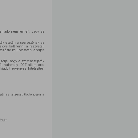
elemadó nem terheli, vagy az
áték esetén a szervezőnek az
tővé kell tenni a részvételi
zésre kell bocsátani a teljes
zolja, hogy a szerencsejáték
tát valamely EGT-állam erre
iadott érvényes hitelesítési
kalmas jelzését (különösen a
dját.