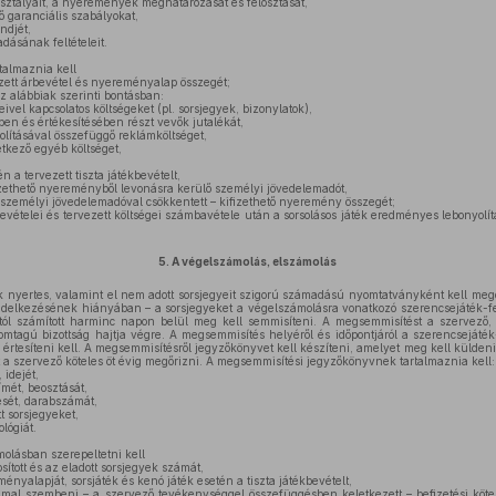
osztályait, a nyeremények meghatározását és felosztását,
ő garanciális szabályokat,
ndjét,
ásának feltételeit.
talmaznia kell
ezett árbevétel és nyereményalap összegét;
az alábbiak szerinti bontásban:
eivel kapcsolatos költségeket (pl. sorsjegyek, bizonylatok),
ben és értékesítésében részt vevők jutalékát,
yolításával összefüggő reklámköltséget,
etkező egyéb költséget,
n a tervezett tiszta játékbevételt,
izethető nyereményből levonásra kerülő személyi jövedelemadót,
 személyi jövedelemadóval csökkentett – kifizethető nyeremény összegét;
bevételei és tervezett költségei számbavétele után a sorsolásos játék eredményes lebonyolí
5.
A végelszámolás, elszámolás
k nyertes, valamint el nem adott sorsjegyeit szigorú számadású nyomtatványként kell megő
endelkezésének hiányában – a sorsjegyeket a végelszámolásra vonatkozó szerencsejáték-fel
tól számított harminc napon belül meg kell semmisíteni. A megsemmisítést a szervező, il
romtagú bizottság hajtja végre. A megsemmisítés helyéről és időpontjáról a szerencsejáték-
tt értesíteni kell. A megsemmisítésről jegyzőkönyvet kell készíteni, amelyet meg kell külden
a szervező köteles öt évig megőrizni. A megsemmisítési jegyzőkönyvnek tartalmaznia kell:
idejét,
ímét, beosztását,
sét, darabszámát,
t sorsjegyeket,
lógiát.
olásban szerepeltetni kell
osított és az eladott sorsjegyek számát,
ényalapját, sorsjáték és kenó játék esetén a tiszta játékbevételt,
al szembeni – a szervező tevékenységgel összefüggésben keletkezett – befizetési köte