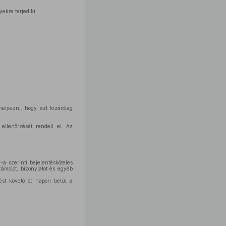
ekre terjed ki.
helyezni, hogy azt kizárólag
ellenőrzését rendeli el. Az
§
-a szerinti bejelentésköteles
ámolót, bizonylatot és egyéb
ést követő öt napon belül a