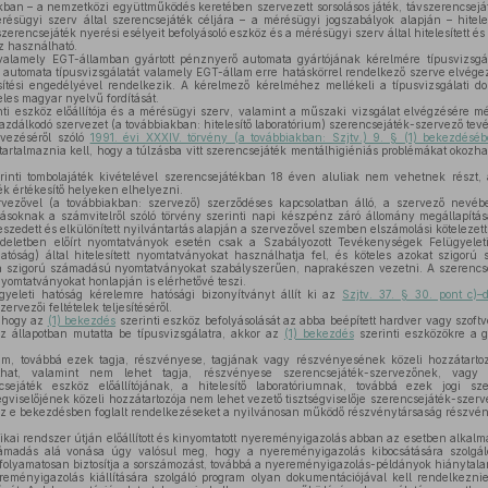
ban – a nemzetközi együttműködés keretében szervezett sorsolásos játék, távszerencseját
résügyi szerv által szerencsejáték céljára – a mérésügyi jogszabályok alapján – hiteles
a szerencsejáték nyerési esélyeit befolyásoló eszköz és a mérésügyi szerv által hitelesített é
öz használható.
lamely EGT-államban gyártott pénznyerő automata gyártójának kérelmére típusvizsgálat
 automata típusvizsgálatát valamely EGT-állam erre hatáskörrel rendelkező szerve elvége
ítési engedélyével rendelkezik. A kérelmező kérelméhez mellékeli a típusvizsgálati dok
eles magyar nyelvű fordítását.
ti eszköz előállítója és a mérésügyi szerv, valamint a műszaki vizsgálat elvégzésére mér
gazdálkodó szervezet (a továbbiakban: hitelesítő laboratórium) szerencsejáték-szervező tev
vezéséről szóló
1991. évi XXXIV. törvény (a továbbiakban: Szjtv.) 9. § (1) bekezdésé
tartalmaznia kell, hogy a túlzásba vitt szerencsejáték mentálhigiéniás problémákat okozha
inti tombolajáték kivételével szerencsejátékban 18 éven aluliak nem vehetnek részt, az 
ék értékesítő helyeken elhelyezni.
vezővel (a továbbiakban: szervező) szerződéses kapcsolatban álló, a szervező nevéb
ozásoknak a számvitelről szóló törvény szerinti napi készpénz záró állomány megállapítá
szedett és elkülönített nyilvántartás alapján a szervezővel szemben elszámolási kötelezett
eletben előírt nyomtatványok esetén csak a Szabályozott Tevékenységek Felügyeleti
hatóság) által hitelesített nyomtatványokat használhatja fel, és köteles azokat szigo
 a szigorú számadású nyomtatványokat szabályszerűen, naprakészen vezetni. A szerencse
yomtatványokat honlapján is elérhetővé teszi.
yeleti hatóság kérelemre hatósági bizonyítványt állít ki az
Szjtv. 37. § 30. pont c)–
rvezői feltételek teljesítéséről.
, hogy az
(1) bekezdés
szerinti eszköz befolyásolását az abba beépített hardver vagy szoftv
z állapotban mutatta be típusvizsgálatra, akkor az
(1) bekezdés
szerinti eszközökre a g
ium, továbbá ezek tagja, részvényese, tagjának vagy részvényesének közeli hozzátarto
that, valamint nem lehet tagja, részvényese szerencsejáték-szervezőnek, vagy 
sejáték eszköz előállítójának, a hitelesítő laboratóriumnak, továbbá ezek jogi sz
ztségviselőjének közeli hozzátartozója nem lehet vezető tisztségviselője szerencsejáték-sze
z e bekezdésben foglalt rendelkezéseket a nyilvánosan működő részvénytársaság részvén
kai rendszer útján előállított és kinyomtatott nyereményigazolás abban az esetben alkalm
zámadás alá vonása úgy valósul meg, hogy a nyereményigazolás kibocsátására szolgál
 folyamatosan biztosítja a sorszámozást, továbbá a nyereményigazolás-példányok hiánytalan 
ményigazolás kiállítására szolgáló program olyan dokumentációjával kell rendelkeznie