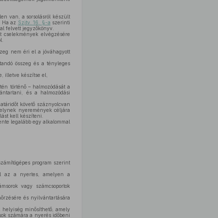
en van, a sorsolásról készült
e. Ha az
Szjtv. 16. §-a
szerinti
tal felvett jegyzőkönyv.
t cselekmények elvégzésére
l.
zeg nem éri el a jóváhagyott
ítandó összeg és a tényleges
 illetve készítse el,
tén történő – halmozódását a
vántartani, és a halmozódási
atáridőt követő száznyolcvan
amelynek nyeremények céljára
ást kell készíteni.
évente legalább egy alkalommal
számítógépes program szerint
ül az a nyertes, amelyen a
ámsorok vagy számcsoportok
nőrzésére és nyilvántartására
t helyiség minősíthető, amely
osok számára a nyerés időbeni