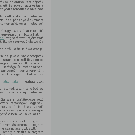
ék és az online kaszinójáték
ített és egyedi azonosításra
s egyedi azonosításra alkalmas
 nélkül dönt a hitelesítési
zte, és a pénznyerő automata
umentációt és a hitelesítési
ésügyi szerv által hitelesítő
ékenységet nem folytathat.
ben
meghatározott tájékoztató
t, illetve szenvedélybetegség
erről szóló tájékoztatót jól
en és javára szerencsejáték
sa során nem kell figyelembe
ségként kimutatott összeget.
 Hatósága (a továbbiakban:
rú számadású nyomtatványként
játék-felügyeleti hatóság az
d) alpontjában
meghatározott
er elemek teszik lehetővé, és
yártó számára új hitelesítési
zója szerencsejáték-szervező
ezen társaságok tagjának,
emélyiségű tagjának vezető
rvezőnek vagy ezen társaságok
yesére nem kell alkalmazni.
as szerencsejáték-felügyeleti
ó számítástechnikai program
elszámolása biztosított.
, amely biztosítja a program