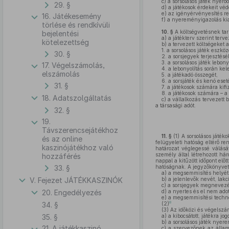
c)
a sorsolásos játék nyerő
29. §
d)
a játékosok érdekeit véd
e)
az igényérvényesítés re
16. Játékesemény
f)
a nyereményigazolás kiad
törlése és rendkívüli
10. §
A költségvetésnek tar
bejelentési
a)
a játékterv szerint terv
kötelezettség
b)
a tervezett költségeket 
1. a sorsolásos játék eszköz
30. §
2. a sorsjegyek terjesztésé
3. a sorsolásos játék lebon
17. Végelszámolás,
4. a lebonyolítás során kel
elszámolás
5. a játékadó összegét,
6. a sorsjáték és kenó eseté
31. §
7. a játékosok számára kif
8. a játékosok számára – a
18. Adatszolgáltatás
c)
a vállalkozás tervezett 
a társasági adót.
32. §
19.
Távszerencsejátékhoz
11. §
(1)
A sorsolásos játéko
és az online
felügyeleti hatóság eltérő r
kaszinójátékhoz való
határozat véglegessé válásá
személy által létrehozott há
hozzáférés
nappal a kitűzött időpont elő
33. §
hatóságnak. A jegyzőkönyvet 
a)
a megsemmisítés helyét, 
V. Fejezet JÁTÉKKASZINÓK
b)
a jelenlevők nevét, lakc
c)
a sorsjegyek megnevezé
20. Engedélyezés
d)
a nyertes és el nem adot
e)
a megsemmisítési techno
8
34. §
(2)
(3)
Az időközi és végelszám
35. §
a)
a kibocsátott, játékra jog
b)
a sorsolásos játék nyerem
21. A játékkaszinó
c)
a szervezőnek az államm