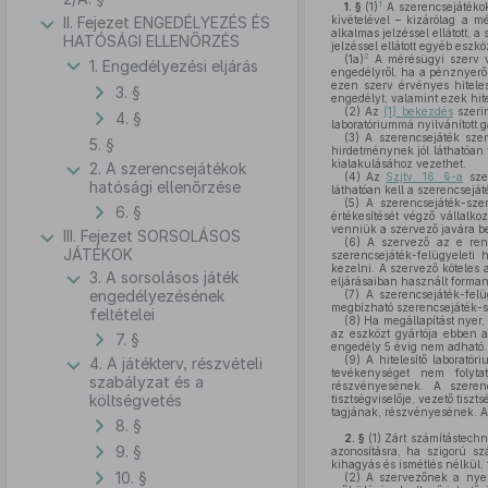
1
1. §
(1)
A szerencsejátékok
II. Fejezet ENGEDÉLYEZÉS ÉS
kivételével – kizárólag a mé
alkalmas jelzéssel ellátott, 
HATÓSÁGI ELLENŐRZÉS
jelzéssel ellátott egyéb eszk
2
(1a)
A mérésügyi szerv va
1. Engedélyezési eljárás
engedélyről, ha a pénznyerő
ezen szerv érvényes hiteles
3. §
engedélyt, valamint ezek hit
(2)
Az
(1) bekezdés
szerin
4. §
laboratóriummá nyilvánított 
(3)
A szerencsejáték szer
5. §
hirdetménynek jól láthatóan 
kialakulásához vezethet.
2. A szerencsejátékok
(4)
Az
Szjtv. 16. §-a
szer
hatósági ellenőrzése
láthatóan kell a szerencseját
(5)
A szerencsejáték-szer
6. §
értékesítését végző vállalk
venniük a szervező javára be
III. Fejezet SORSOLÁSOS
(6)
A szervező az e rend
JÁTÉKOK
szerencsejáték-felügyeleti 
kezelni. A szervező köteles
3. A sorsolásos játék
eljárásaiban használt forman
engedélyezésének
(7)
A szerencsejáték-felüg
megbízható szerencsejáték-sze
feltételei
(8)
Ha megállapítást nyer
az eszközt gyártója ebben a
7. §
engedély 5 évig nem adható.
(9)
A hitelesítő laboratór
4. A játékterv, részvételi
tevékenységet nem folyta
szabályzat és a
részvényesének. A szerenc
költségvetés
tisztségviselője, vezető tis
tagjának, részvényesének. A
8. §
2. §
(1)
Zárt számítástechni
9. §
azonosításra, ha szigorú s
kihagyás és ismétlés nélkül,
10. §
(2)
A szervezőnek a nyere