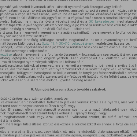
jogszabályok szerinti levonások után – átadott nyeremények összegét vagy értékét.
ékok, valamint azon sorsolásos játékok esetén, amelyek sorsolási eseményén közjegyző jel
s példánya a végelszámolás része, kivéve, ha az már az időközi elszámolás részét képezt
yéről nem kerül kiállításra közjegyzői okirat, a végelszámolás része a sorsolási bizottság ál
gyeleti hatóság nem hagyja jóvá a végelszámolást és a
(6) bekezdésben
meghatározot
ltérést tapasztal a jóváhagyott játéktervben vagy a jogszabályi rendelkezésekben foglaltaktó
eleti hatóság a szervezőt – határidő tűzésével – kötelezheti
tartására, ha a megnyert nyeremények alapján számítható nyereményekre fordítandó öss
abályban meghatározott mértéket,
 esetben nincs lehetőség pótlólagos sorsolás megtartására, akkor a nyereményekre ford
nált összeg különbségét az
Szjtv. 11. § (8)–(10) bekezdésének
megfelelően fizesse be,
 rendjét, illetve végelszámolását a jogszabályi rendelkezéseknek megfelelően állítsa helyre,
yéb kötelezettségek teljesítésére.
ekezdése
alapján nyereményre fordítandó összegek – folyamatosan szervezett játékok ese
hatóság legfeljebb egy évig engedélyezheti. Ezen összegeket elkülönítetten kell nyil
halmozott összeget nyeremények céljára kell felhasználni.
zett sorsolásos játékok át nem vett nyereményeit a nyeremény igénylésére nyitva álló h
k céljára fordítani. Az át nem vett nyereményekből elkülönített alapot kell képezni, 
encsejáték-felügyeleti hatóságnak be kell jelenteni, és tényleges felhasználásáról elszámol
zerinti elkülönített alapokról a szerencsejáték-felügyeleti hatóság külön felhívására, de 
iókat köteles adni a szerencsejáték-felügyeleti hatóság részére.
6.
A bingójátékra vonatkozó további szabályok
ősül különösen az a számsorsjáték, amelyben
véletlenszerűen csoportosítva tartalmazó játékszelvények közül az a nyertes, amelyen 
tt rend szerint helyezkednek el (finn bingó), vagy
ól 15 számot előre meghatározott program szerint tartalmazó játékszelvények köz
ámok meghatározott rend szerint helyezkednek el (spanyol bingó), vagy
 meghatározott elvek vagy azok kombinált változatai szerint, de eltérő számok, sz
ési lehetőség.
ben mérésügyi hitelesítésre szoruló eszköznek a sorsolóeszközt és annak a forgalom elle
teni.
ag erre a célra létrehozott vagy kialakított, más helyiségektől biztonságosan elkülönítet
ás minden jelenlévő játékos számára jól látható legyen, és egyidejűleg biztosítható a játék