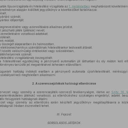
ák típusvizsgálata és hitelesítési vizsgálata az
1. mellékletben
meghatározott követelmény
t eredménye alapján kiállított jegyzőkönyv a következőket tartalmazza:
ését,
ártási számát,
rtási időpontját,
gnevezésére vagy azonosítására alkalmas jelzést,
játszható játék (játékok) nevét,
emeltetésére vonatkozó adatokat,
lölését,
ek módját,
összegét alapesetben és halmozottan,
ektromechanikus számlálóinak hitelesítésekor leolvasott állását,
 1 közötti valószínűségi értékekkel vagy százalékban,
átékhelyeinek számát,
telesítési vizsgálatának összegzését.
 a hitelesítéssel egyidejűleg a pénznyerő automatán jól láthatóan és oly módon kell el
 törvényes tanúsító jel megsértésével lehessen eltávolítani.
gyeleti hatóság indokolt esetben a pénznyerő automata újrahitelesítését, mérésügyi 
s szabályait kell megfelelően alkalmazni.
2.
A szerencsejátékok hatósági ellenőrzése
zervezet vagy személy a szerencsejáték-szervező tevékenységre, illetve az
Szjtv. 16. 
ejelentésköteles játékok) vonatkozó, az ellenőrzéshez szükséges engedélyt, adatot, besz
áték-felügyeleti hatóságnak átadni.
ezet vagy személy az ellenőrzés során készített jegyzőkönyv megállapításaira a közl
tóságnál írásban észrevételt tehet.
III. Fejezet
SORSOLÁSOS JÁTÉKOK