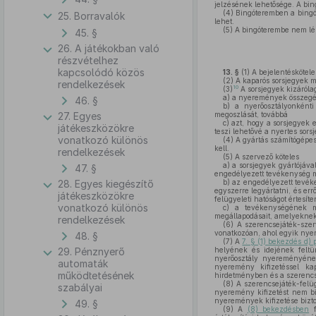
jelzésének lehetősége. A bi
(4)
Bingóteremben a bingój
25. Borravalók
lehet.
(5)
A bingóterembe nem lép
45. §
26. A játékokban való
részvételhez
kapcsolódó közös
13. §
(1)
A bejelentéskötele
(2)
A kaparós sorsjegyek m
rendelkezések
10
(3)
A sorsjegyek kizárólag
a)
a nyeremények összeg
46. §
b)
a nyerőosztályonkénti 
27. Egyes
megoszlását, továbbá
c)
azt, hogy a sorsjegyek eg
játékeszközökre
teszi lehetővé a nyertes sors
vonatkozó különös
(4)
A gyártás számítógépes 
kell.
rendelkezések
(5)
A szervező köteles
a)
a sorsjegyek gyártójával
47. §
engedélyezett tevékenység m
28. Egyes kiegészítő
b)
az engedélyezett tevéke
egyszerre legyártatni, és err
játékeszközökre
felügyeleti hatóságot értesíte
vonatkozó különös
c)
a tevékenységének megk
megállapodásait, amelyeknek 
rendelkezések
(6)
A szerencsejáték-szerv
vonatkozóan, ahol egyik nyer
48. §
(7)
A
7. § (1) bekezdés d)
29. Pénznyerő
helyének és idejének feltün
nyerőosztály nyereményének 
automaták
nyeremény kifizetéssel kap
működtetésének
hirdetményben és a szerencse
(8)
A szerencsejáték-felüg
szabályai
nyeremény kifizetést nem bi
nyeremények kifizetése biztos
49. §
(9)
A
(8) bekezdésben
f