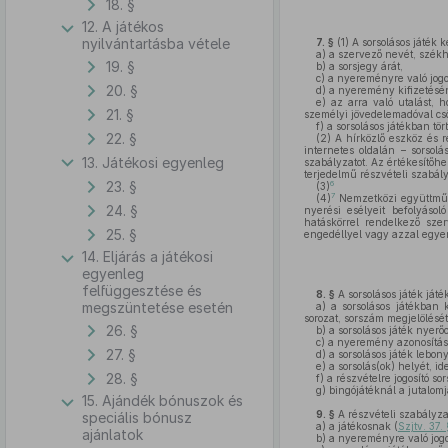
18. §
12. A játékos
nyilvántartásba vétele
7. §
(1)
A sorsolásos játék k
a)
a szervező nevét, székh
19. §
b)
a sorsjegy árát,
c)
a nyereményre való jogo
20. §
d)
a nyeremény kifizetésén
e)
az arra való utalást, 
21. §
személyi jövedelemadóval csö
f)
a sorsolásos játékban tör
22. §
(2)
A hírközlő eszköz és r
internetes oldalán – sorsol
13. Játékosi egyenleg
szabályzatot. Az értékesítőh
terjedelmű részvételi szabál
23. §
6
(3)
7
(4)
Nemzetközi együttműkö
24. §
nyerési esélyeit befolyáso
hatáskörrel rendelkező szer
25. §
engedéllyel vagy azzal egyen
14. Eljárás a játékosi
egyenleg
felfüggesztése és
8. §
A sorsolásos játék játé
megszüntetése esetén
a)
a sorsolásos játékban k
sorozat, sorszám megjelölésé
26. §
b)
a sorsolásos játék nyerő
c)
a nyeremény azonosításá
27. §
d)
a sorsolásos játék lebon
e)
a sorsolás(ok) helyét, id
28. §
f)
a részvételre jogosító s
g)
bingójátéknál a jutalom
15. Ajándék bónuszok és
9. §
A részvételi szabályza
speciális bónusz
a)
a játékosnak (
Szjtv. 37.
ajánlatok
b)
a nyereményre való jogos