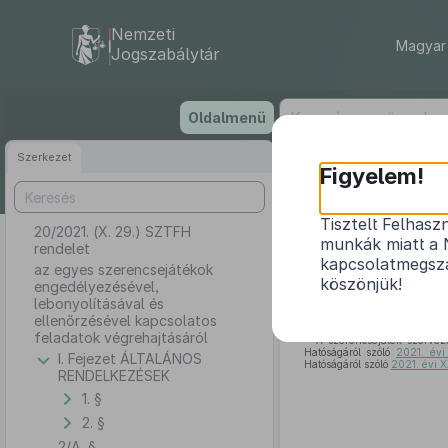
Nemzeti
Magyar 
Jogszabálytár
Ugrás
Oldalmenü
a
tartalomra
Szerkezet
Figyelem!
Tisztelt Felhasz
20/2021. (X. 29.) SZTFH
az egyes szere
munkák miatt a 
rendelet
kapcsolatmegsza
az egyes szerencsejátékok
köszönjük!
engedélyezésével,
lebonyolításával és
ellenőrzésével kapcsolatos
feladatok végrehajtásáról
A szerencsejáték szervez
Hatóságáról szóló
2021. évi
I. Fejezet ÁLTALÁNOS
Hatóságáról szóló
2021. évi X
RENDELKEZÉSEK
1. §
2. §
2/A. §