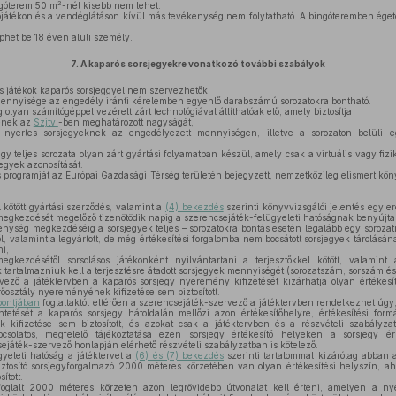
2
ngóterem 50 m
-nél kisebb nem lehet.
átékon és a vendéglátáson kívül más tevékenység nem folytatható. A bingóteremben égetet
het be 18 éven aluli személy.
7.
A kaparós sorsjegyekre vonatkozó további szabályok
s játékok kaparós sorsjeggyel nem szervezhetők.
ennyisége az engedély iránti kérelemben egyenlő darabszámú sorozatokra bontható.
 olyan számítógéppel vezérelt zárt technológiával állíthatóak elő, amely biztosítja
ének az
Szjtv.
-ben meghatározott nagyságát,
nyertes sorsjegyeknek az engedélyezett mennyiségen, illetve a sorozaton belüli egy
y teljes sorozata olyan zárt gyártási folyamatban készül, amely csak a virtuális vagy fizik
jegyek azonosítását.
programját az Európai Gazdasági Térség területén bejegyzett, nemzetközileg elismert köny
 kötött gyártási szerződés, valamint a
(4) bekezdés
szerinti könyvvizsgálói jelentés egy e
egkezdését megelőző tizenötödik napig a szerencsejáték-felügyeleti hatóságnak benyújta
nység megkezdéséig a sorsjegyek teljes – sorozatokra bontás esetén legalább egy soroza
ől, valamint a legyártott, de még értékesítési forgalomba nem bocsátott sorsjegyek tárolásá
ni,
ezdésétől sorsolásos játékonként nyilvántartani a terjesztőkkel kötött, valamint 
tartalmazniuk kell a terjesztésre átadott sorsjegyek mennyiségét (sorozatszám, sorszám és
ező a játéktervben a kaparós sorsjegy nyeremény kifizetését kizárhatja olyan értékesítő
őosztály nyereményének kifizetése sem biztosított.
 pontjában
foglaltaktól eltérően a szerencsejáték-szervező a játéktervben rendelkezhet úg
tetését a kaparós sorsjegy hátoldalán mellőzi azon értékesítőhelyre, értékesítési for
kifizetése sem biztosított, és azokat csak a játéktervben és a részvételi szabályzat
csolatos, megfelelő tájékoztatása ezen sorsjegy értékesítő helyeken a sorsjegy ért
játék-szervező honlapján elérhető részvételi szabályzatban is kötelező.
yeleti hatóság a játéktervet a
(6) és (7) bekezdés
szerinti tartalommal kizárólag abban 
ztosító sorsjegyforgalmazó 2000 méteres körzetében van olyan értékesítési helyszín, aho
ított.
oglalt 2000 méteres körzeten azon legrövidebb útvonalat kell érteni, amelyen a nyer