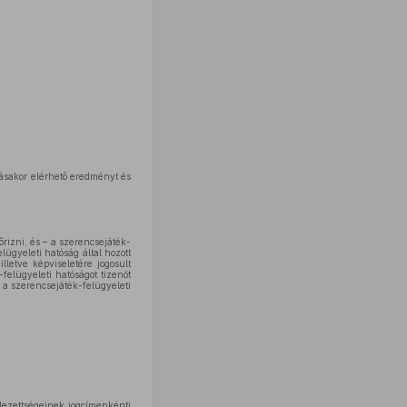
tásakor elérhető eredményt és
rizni, és – a szerencsejáték-
ügyeleti hatóság által hozott
letve képviseletére jogosult
felügyeleti hatóságot tizenöt
i a szerencsejáték-felügyeleti
lezettségeinek jogcímenkénti