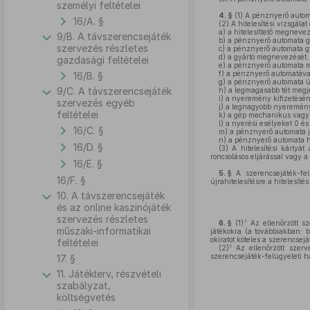
személyi feltételei
4. §
(1)
A pénznyerő automat
16/A. §
(2)
A hitelesítési vizsgála
a)
a hitelesíttető megnevez
9/B. A távszerencsejáték
b)
a pénznyerő automata gy
szervezés részletes
c)
a pénznyerő automata gyá
d)
a gyártó megnevezését,
gazdasági feltételei
e)
a pénznyerő automata me
f)
a pénznyerő automatával 
16/B. §
g)
a pénznyerő automata üz
9/C. A távszerencsejáték
h)
a legmagasabb tét megje
i)
a nyeremény kifizetésén
szervezés egyéb
j)
a legnagyobb nyeremény 
feltételei
k)
a gép mechanikus vagy el
l)
a nyerési esélyeket 0 és
16/C. §
m)
a pénznyerő automata j
n)
a pénznyerő automata hi
16/D. §
(3)
A hitelesítési kártyát
roncsolásos eljárással vagy a
16/E. §
5. §
A szerencsejáték-felü
16/F. §
újrahitelesítésre a hitelesíté
10. A távszerencsejáték
és az online kaszinójáték
szervezés részletes
4
6. §
(1)
Az ellenőrzött s
műszaki-informatikai
játékokra (a továbbiakban: b
okiratot köteles a szerencsej
feltételei
5
(2)
Az ellenőrzött szerv
szerencsejáték-felügyeleti ha
17. §
11. Játékterv, részvételi
szabályzat,
költségvetés