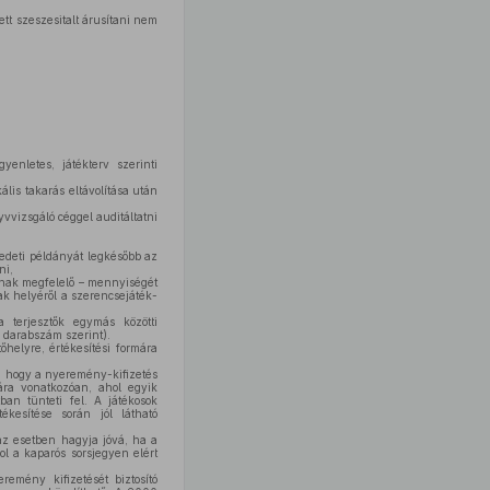
t szeszesitalt árusítani nem
enletes, játékterv szerinti
ális takarás eltávolítása után
vvizsgáló céggel auditáltatni
redeti példányát legkésőbb az
ni,
tnak megfelelő – mennyiségét
nak helyéről a szerencsejáték-
a terjesztők egymás közötti
 darabszám szerint).
helyre, értékesítési formára
y, hogy a nyeremény-kifizetés
mára vonatkozóan, ahol egyik
ban tünteti fel. A játékosok
ékesítése során jól látható
az esetben hagyja jóvá, ha a
l a kaparós sorsjegyen elért
emény kifizetését biztosító