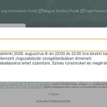
Jogi Információs Portál
Magyar Közlöny Portál
Céginformáció
20/2021. (X. 29.) SZTFH rendelet
nálóink! 2026. augusztus 8-án 22:00 és 22:30 óra között ka
ncsejátékok engedélyezésével, lebonyolításával és
Nemzeti Jogszabálytár szolgáltatásában átmeneti
kapcsolatos feladatok végrehajtásáról
kadásokra lehet számítani. Szíves türelmüket és megért
Hatályos: 2026. 01. 01. –
éséről szóló
1991. évi XXXIV. törvény 38. § (2) bekezdésében
, valamint a Szabályozot
 XXXII. törvény 29. § d) és e) pontjában
kapott felhatalmazás alapján, a Szabályozot
XXII. törvény 13. § i) és n) pontjában
foglalt feladatkörömben eljárva a következőket rendel
I. Fejezet
ÁLTALÁNOS RENDELKEZÉSEK