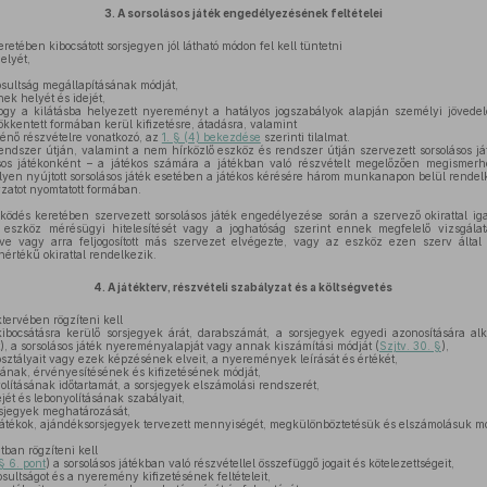
3.
A sorsolásos játék engedélyezésének feltételei
eretében kibocsátott sorsjegyen jól látható módon fel kell tüntetni
elyét,
sultság megállapításának módját,
ek helyét és idejét,
hogy a kilátásba helyezett nyereményt a hatályos jogszabályok alapján személyi jöved
kkentett formában kerül kifizetésre, átadásra, valamint
ténő részvételre vonatkozó, az
1. § (4) bekezdése
szerinti tilalmat.
endszer útján, valamint a nem hírközlő eszköz és rendszer útján szervezett sorsolásos j
ásos játékonként – a játékos számára a játékban való részvételt megelőzően megismerhe
elyen nyújtott sorsolásos játék esetében a játékos kérésére három munkanapon belül rendelke
yzatot nyomtatott formában.
dés keretében szervezett sorsolásos játék engedélyezése során a szervező okirattal iga
ló eszköz mérésügyi hitelesítését vagy a joghatóság szerint ennek megfelelő vizsgála
ve vagy arra feljogosított más szervezet elvégezte, vagy az eszköz ezen szerv által k
értékű okirattal rendelkezik.
4.
A játékterv, részvételi szabályzat és a költségvetés
ktervében rögzíteni kell
ibocsátásra kerülő sorsjegyek árát, darabszámát, a sorsjegyek egyedi azonosítására al
t), a sorsolásos játék nyereményalapját vagy annak kiszámítási módját (
Szjtv. 30. §
),
osztályait vagy ezek képzésének elveit, a nyeremények leírását és értékét,
nak, érvényesítésének és kifizetésének módját,
yolításának időtartamát, a sorsjegyek elszámolási rendszerét,
ejét és lebonyolításának szabályait,
orsjegyek meghatározását,
játékok, ajándéksorsjegyek tervezett mennyiségét, megkülönböztetésük és elszámolásuk mó
tban rögzíteni kell
 § 6. pont
) a sorsolásos játékban való részvétellel összefüggő jogait és kötelezettségeit,
ultságot és a nyeremény kifizetésének feltételeit,