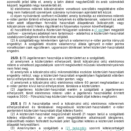
azonosító jellel látta el, amely a latin ábécé nagybetűiből és arab számokból
képzett, legalább négy karakterből áll,
b)
elektromos rollerek kölcsönzésére vonatkozó szerződés megkötésére előre
meg nem határozott személyek számára nyilvánosan ajánlatot tett közzé;
c)
olyan nyilvántartó szoftvert működtet, amely biztosítja az elektromos rollerek
e-roller ponton történő elhelyezése helyének és időtartamának, valamint az adott
roller adott időpontban fennálló használati állapotának (kölcsönzött, vagy
kölcsönzésre váró) hiteles rögzítését és folyamatos nyomon követhetőségét;
d)
hozzáférést biztosít a Közterület-felügyelet számára a
c) pont
ban megjelölt
szoftver - személyes adatokat nem tartalmazó - adataihoz a közterület-használat
szabályszerűségének ellenőrzése céljából.
(2)
A szolgáltató egy kérelemben igényli a valamennyi e-roller pontra irányuló
engedélyt. A szolgáltató részére valamennyi általa igényelt e-roller pontra
vonatkozóan csak együttesen, ugyanazon döntéssel lehet közterület-használatot
engedni.
25/D. §
(1)
Jogellenesen használja a közterületet az a szolgáltató,
a)
amelynek a közterületen elhelyezett, tárolt kölcsönzési célú elektromos
rollere a vonatkozó jogszabályok szerint megkövetelt műszaki követelményeknek
nem felel meg;
b)
amelynek a kölcsönzési célú mikromobilitási eszköze közterület-használati
engedély nélkül, vagy a közterület-használati engedélyben foglaltaktól eltérően
kerül elhelyezésre, tárolásra az e-roller ponton; vagy
c)
amelynek a kölcsönzési célú elektromos rollere 60 percet meghaladóan az
e-roller ponton kívül kerül elhelyezésre, tárolásra a közterületen.
(2)
Jogellenes közterület-használat esetén a szolgáltató a jogellenesen
elhelyezett, tárolt elektromos rollerei után a jogellenes használattal érintett
napokra 3000,- Ft/eszköz/nap közterület-használati díjat köteles megfizetni.
25/E. §
(1)
A használatba vevő a kölcsönzési célú elektromos rollereinek
elhelyezésével és tárolásával megvalósuló közterület-használatért e-roller
pontonként közterület-használati díjat köteles fizetni.
(2)
A közterület-használat megszűnését követő 21 napon belül a szolgáltató
köteles eltávolítani az e-roller pont megjelölésére alkalmazott ideiglenes,
eltávolítható módon felfestett burkolati jelet. Egyúttal köteles a közterület eredeti
állapotát helyreállítani.
(3)
Amennyiben a szolgáltató a
(2) bekezdés
szerinti kötelezettségét