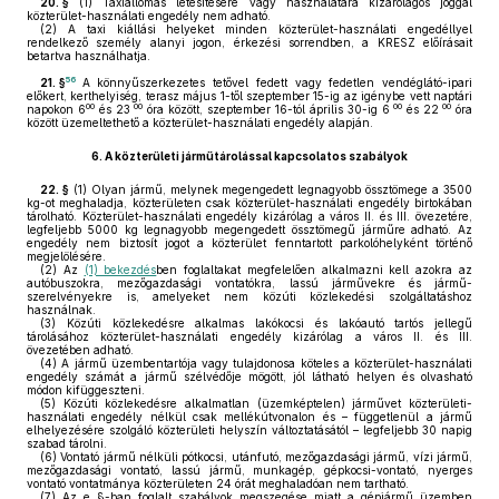
20. §
(1)
Taxiállomás létesítésére vagy használatára kizárólagos joggal
közterület-használati engedély nem adható.
(2)
A taxi kiállási helyeket minden közterület-használati engedéllyel
rendelkező személy alanyi jogon, érkezési sorrendben, a KRESZ előírásait
betartva használhatja.
56
21. §
A könnyűszerkezetes tetővel fedett vagy fedetlen vendéglátó-ipari
előkert, kerthelyiség, terasz május 1-től szeptember 15-ig az igénybe vett naptári
00
00
00
00
napokon 6
és 23
óra között, szeptember 16-tól április 30-ig 6
és 22
óra
között üzemeltethető a közterület-használati engedély alapján.
6.
A közterületi járműtárolással kapcsolatos szabályok
22. §
(1)
Olyan jármű, melynek megengedett legnagyobb össztömege a 3500
kg-ot meghaladja, közterületen csak közterület-használati engedély birtokában
tárolható. Közterület-használati engedély kizárólag a város II. és III. övezetére,
legfeljebb 5000 kg legnagyobb megengedett össztömegű járműre adható. Az
engedély nem biztosít jogot a közterület fenntartott parkolóhelyként történő
megjelölésére.
(2)
Az
(1) bekezdés
ben foglaltakat megfelelően alkalmazni kell azokra az
autóbuszokra, mezőgazdasági vontatókra, lassú járművekre és jármű-
szerelvényekre is, amelyeket nem közúti közlekedési szolgáltatáshoz
használnak.
(3)
Közúti közlekedésre alkalmas lakókocsi és lakóautó tartós jellegű
tárolásához közterület-használati engedély kizárólag a város II. és III.
övezetében adható.
(4)
A jármű üzembentartója vagy tulajdonosa köteles a közterület-használati
engedély számát a jármű szélvédője mögött, jól látható helyen és olvasható
módon kifüggeszteni.
(5)
Közúti közlekedésre alkalmatlan (üzemképtelen) járművet közterületi-
használati engedély nélkül csak mellékútvonalon és – függetlenül a jármű
elhelyezésére szolgáló közterületi helyszín változtatásától – legfeljebb 30 napig
szabad tárolni.
(6)
Vontató jármű nélküli pótkocsi, utánfutó, mezőgazdasági jármű, vízi jármű,
mezőgazdasági vontató, lassú jármű, munkagép, gépkocsi-vontató, nyerges
vontató vontatmánya közterületen 24 órát meghaladóan nem tartható.
(7)
Az e §-ban foglalt szabályok megszegése miatt a gépjármű üzemben