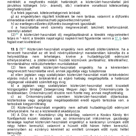
mértékét, a megfizetés módját, határidejét, a közterület-használattal járó
járulékos költségek (víz-, áramdíj, stb.) viselésére vonatkozó kötelezettség
meghatározását;
f)
a felek jogainak, kötelezettségeinek leírását;
g)
az engedélyben rögzített kikötések be nem tartása, valamint a díjfizetés
elmaradása esetén alkalmazható jogkövetkezményeket;
h)
az esetleges előzetes díjfizetés összegének igazolását;
i)
a használatba vevő személy megnevezését, lakcímét, telefonszámát,
személyi adatait.
40
(2)
A közterület-használati díj megállapításánál a töredék négyzetmétert
2
teljes m
-ként, a töredék napot egész napként kell figyelembe venni a
17. §
-ban
foglalt eset kivételével.
41
13. §
(1)
Közterület-használati engedély nem adható zöldterületekre, ha a
tervezett használat az ott levő növényállományt maradandóan károsítja és a
helyreállítása nem lehetséges, kivéve a hulladékgyűjtő edényzet
elhelyezéséhez, a zöldterületen húzódó közművek javításához, létesítéséhez,
fenntartásához nélkülözhetetlen munkálatokat.
(2)
Nem adható közterület-használati engedély, ha a kérelemben
megnevezett használatba vevő, annak jogutódja vagy tulajdonosa
a)
ellen jogtalan vagy szabálytalan közterület-használat miatt birtokvédelmi
eljárás indult és a birtoksértést az eljáró hatóság megállapította, a határozat
véglegessé válásától számított egy évig;
b)
a jogtalan vagy szabálytalan közterület-használat miatt kiszabott
közigazgatási bírságot Zalaegerszeg Megyei Jogú Város Önkormányzata (a
továbbiakban: Önkormányzat) részére nem fizette meg, annak megfizetéséig;
c)
az Önkormányzattal szemben közterület-használati díjtartozása,
köztartozása vagy polgárjogi megállapodásból eredő egyéb tartozása van, a
tartozások kiegyenlítéséig.
(3)
Közterület-használati engedély nem adható hulladékgyűjtő edényzet
elhelyezésére, ha az a közlekedést akadályozza.
(4)
A Dísz tér – Kosztolányi útig bezárólag, valamint a Kovács Károly téri
fizetőparkoló északi oldalára csak az önkormányzat intézménye, gazdasági
társasága kaphat közterület-használati engedélyt a karácsonyi ünnepek előtt
négy héten keresztül, valamint a húsvét előtt három héten keresztül,
amennyiben az ezirányú kérelmét az említett ünnepek előtt nyolc héttel
benyújtja.