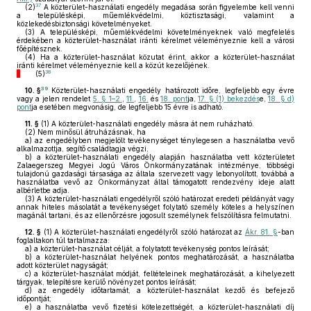
37
(2)
A közterület-használati engedély megadása során figyelembe kell venni
a településképi, műemlékvédelmi, köztisztasági, valamint a
közlekedésbiztonsági követelményeket.
(3)
A településképi, műemlékvédelmi követelményeknek való megfelelés
érdekében a közterület-használat iránti kérelmet véleményeznie kell a városi
főépítésznek.
(4)
Ha a közterület-használat közutat érint, akkor a közterület-használat
iránti kérelmet véleményeznie kell a közút kezelőjének.
38
(5)
39
10. §
Közterület-használati engedély határozott időre, legfeljebb egy évre
vagy a jelen rendelet
5. § 1–2.
,
11.
,
16.
és
18. pont
ja,
17. § (1) bekezdés
e,
18. § d)
pont
ja esetében megvonásig, de legfeljebb 15 évre is adható.
11. §
(1)
A közterület-használati engedély másra át nem ruházható.
(2)
Nem minősül átruházásnak, ha
a)
az engedélyben megjelölt tevékenységet ténylegesen a használatba vevő
alkalmazottja, segítő családtagja végzi,
b)
a közterület-használati engedély alapján használatba vett közterületet
Zalaegerszeg Megyei Jogú Város Önkormányzatának intézménye, többségi
tulajdonú gazdasági társasága az általa szervezett vagy lebonyolított, továbbá a
használatba vevő az Önkormányzat által támogatott rendezvény ideje alatt
albérletbe adja.
(3)
A közterület-használati engedélyről szóló határozat eredeti példányát vagy
annak hiteles másolatát a tevékenységet folytató személy köteles a helyszínen
magánál tartani, és az ellenőrzésre jogosult személynek felszólításra felmutatni.
12. §
(1)
A közterület-használati engedélyről szóló határozat az
Ákr. 81. §
-ban
foglaltakon túl tartalmazza:
a)
a közterület-használat célját, a folytatott tevékenység pontos leírását;
b)
a közterület-használat helyének pontos meghatározását, a használatba
adott közterület nagyságát;
c)
a közterület-használat módját, feltételeinek meghatározását, a kihelyezett
tárgyak, telepítésre kerülő növényzet pontos leírását;
d)
az engedély időtartamát, a közterület-használat kezdő és befejező
időpontját;
e)
a használatba vevő fizetési kötelezettségét, a közterület-használati díj