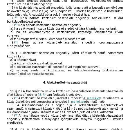
(5)
Utcai zenélés céljából csak „tér” megjelölésű közterületekre adható
közterület-használati engedély.
(6)
A közterület-használati engedély időtartama alatt a jogosult személyében
bekövetkező jogutódlást a jogutód 5 napon belül köteles bejelenteni a Közterület-
felügyeletnek. A jogutódlásról a polgármester végzést hoz.
42
(7)
Nem adható közterület-használati engedély zöldterületen szilárd
burkolat elhelyezéséhez.
43
(8)
Nem adható közterület-használati engedély
a)
ha az önkormányzat a közterületet eredeti céljára kívánja hasznosítani,
b)
ha az önkormányzat a közterületen közösségi létesítményt kíván
elhelyezni,
c)
területfejlesztési, településrendezési döntés miatt.
44
(9)
Nem adható közterület-használati engedély csomagautomata
elhelyezéséhez.
14. §
A közterület-használati engedély iránti kérelemről döntő határozatot
közölni kell:
a)
a kérelmezővel,
b)
a közreműködő szakhatóságokkal,
c)
a közterület-használati díj beszedésével megbízott szervvel,
d)
szükség esetén a köztisztaság és településtisztaság biztosításában
közreműködő szakvállalkozókkal.
4.
A közterület-használati díj
15. §
(1)
A használatba vevő a közterület használatáért közterület-használati
díjat köteles fizetni, a
18. §
-ban foglaltak kivételével.
45
(2)
A közterület-használati díjszabást a rendelet
4. melléklet
e tartalmazza, a
közterületek övezeti besorolása a rendelet
3. melléklet
ében található.
(3)
A reklámhordozó és a cégér díja a reklámfelület alapulvételével
számítandó. A számozott közutak közül a két- és négyszámjegyű utak mentén a
reklámhordozó díjának számításakor az I. övezet díjtételeit kell alkalmazni.
46
(4)
A használatba vevő a közterület-használati díjat a közterület-használati
engedély időtartamára a tényleges igénybevétel tényétől függetlenül köteles
megfizetni.
16. §
(1)
A közterület-használati díjat féléves vagy annál rövidebb