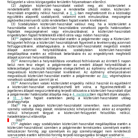
felügyelet a város közigazgatási területén folyamatosan ellenőrzi.
(2)
Jogtalan közterület-használatot valósít meg, aki közterületet a
rendeltetésétől eltérő célra vagy e rendeletbe ütköző módon, közterület-
használati engedély nélkül használ, a
6. §
-ban meghatározott és a közösségi
együttélés alapvető szabályairól, valamint ezek elmulasztása, megszegése
jogkövetkezményeiről szóló rendeletben foglalt esetek kivételével.
(3)
Szabálytalan közterület-használat valósul meg, ha a közterületet a
használatba vevő a közterület használatára vonatkozó jogerős határozatban
foglaltak megszegésével vagy elmulasztásával, a közterület-használati
engedélyben foglalt feltételektől eltérő célra vagy módon használja.
64
(4)
Jogtalan közterület-használat esetén a polgármester vagy a Közterület-
felügyelet felhívja a közterület használójának figyelmét a tevékenység azonnali
felfüggesztésére, abbahagyására, a közterület-használatot megelőző eredeti
állapot azonnali helyreállítására, szabálytalan közterület-használat
megállapítása esetén az előírások betartására és az engedélynek megfelelő
állapot azonnali helyreállítására.
65
(5)
Amennyiben a helyreállításra vonatkozó felhívásnak az érintett 5 napon
belül nem tesz eleget, a polgármester az eredeti állapot helyreállítását a
kötelezettséget mulasztó költségére elvégeztetheti az építmény elhelyezésével
megvalósuló közterület-használat kivételével. Az építmény elhelyezésével
megvalósuló közterület-használat esetén a polgármester az
Ákr.
végrehajtásra
vonatkozó szabályai szerint jár el.
66
(6)
Amennyiben valaki közterületet engedély nélkül használ és egyébként
a közterület-használat engedélyezhető lett volna, a figyelmeztetéstől a
jogellenes állapot megszüntetéséig terjedő időszakra a közterület-használati díjat
a polgármester határozattal állapítja meg a
4. melléklet
ben rögzített díjak alapján,
a
18. §
-ban foglalt esetekben pedig a közterület-használatot utólag
jóváhagyhatja.
67
(6a)
Ha a jogtalan közterület-használatot ismeretlen, nem azonosítható
személy valósítja meg plakát, reklámeszköz
kihelyezésével, akkor az engedély
nélkül kihelyezett tárgyat a közterület-felügyelet felszólítás nélkül,
haladéktalanul eltávolítja.
68
(6b)
69
(7)
Jogtalan vagy szabálytalan közterület-használat megállapítása esetén a
közterület-használóval szemben a polgármester természetes személyek esetén
kétszázezer forintig, jogi személyek és jogi személyiséggel nem rendelkező
szervezetek esetén kétmillió forintig terjedő közigazgatási bírságot szabhat ki.
70