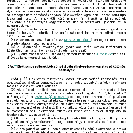
rendkívüli természeti események esetén a közterület-használati engedélyt
olyan időtartamban kell meghosszabbítani és a közterület-használatot
engedélyezni, ameddig a filmforgatás akadályozott volt. A közterület-használatot
ilyen esemény esetén az akadály elhárulása után, természeti esemény esetén
az esetleges kárelhárítást és helyreállítást követően legfeljebb 3 napon belül újra
biztosítani kell. A rendkívüli körülmények fennállását a kérelmezőnek
elektronikus és személyes vagy telefonos úton haladéktalanul jeleznie kell a
polgármesternek.
(4)
A turisztikailag kiemelt közterületeken a közterület-használat együttesen
(forgatási helyszín, technikai kiszolgálás, stáb parkolás) nem haladhatja meg a
2
1.000 m
területet.
(5)
A közterület-használati díjat az
Mktv. 3. melléklet
ében foglalt mindenkori
díjtételek alapján kell meghatározni.
(6)
A kérelmező a tevékenysége gyakorlása során köteles tartózkodni a
közterület más használóinak szükségtelen zavarásától.
(7)
E § alkalmazásában turisztikailag kiemelt közterület a
3. melléklet
ben az I.
díjövezetként meghatározott terület.
59
7/A.
Elektromos rollerek kölcsönzési célú elhelyezésére vonatkozó különös
szabályok
25/A. §
(1)
Elektromos rollereknek közterületeken történő kölcsönzési célú
elhelyezése, tárolása vonatkozásában a rendelet szabályait a jelen alcímben
foglalt eltérésekkel kell alkalmazni.
(2)
Közterületeken kölcsönzési célú elektromos roller - ha e rendelet eltérően
2
nem rendelkezik - kizárólag az erre a célra kijelölt, legalább 1 m
, legfeljebb 2
2
m
nagyságú, a
25/B. § (1) bekezdés
ében foglaltak szerint külső jelzéssel
megjelölt és szilárd burkolattal ellátott, kifejezetten és kizárólag kölcsönzési célú
elektromos rollerek elhelyezésére kialakított területen (továbbiakban: e-roller
pont) helyezhető el és tárolható. Erre vonatkozó közterület-használati engedélyt
a kölcsönzési célú elektromos rollerekkel rendelkező e-roller szolgáltató (a
továbbiakban: szolgáltató) kérhet.
(3)
Két e-roller pont között a távolság legalább 100 méter. Egy e-roller ponton
egy időben négyzetméterenként legfeljebb négy kölcsönzési célú elektromos
roller helyezhető el és tárolható.
(4)
A szolgáltató az általa üzemeltetett kölcsönzési célú elektromos rollereket
csak érvényes közterület-használati engedély birtokában helyezheti el és