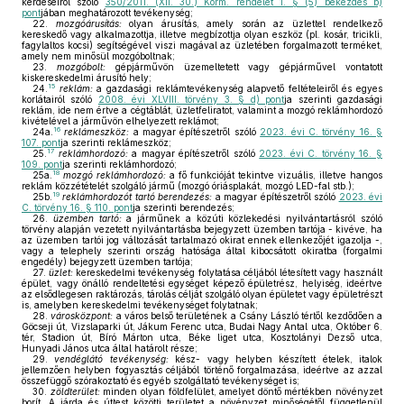
kérdéseiről szóló
350/2011. (XII. 30.) Korm. rendelet 1. § (5) bekezdés b)
pont
jában meghatározott tevékenység;
22.
mozgóárusítás:
olyan árusítás, amely során az üzlettel rendelkező
kereskedő vagy alkalmazottja, illetve megbízottja olyan eszköz (pl. kosár, tricikli,
fagylaltos kocsi) segítségével viszi magával az üzletében forgalmazott terméket,
amely nem minősül mozgóboltnak;
23.
mozgóbolt:
gépjárművön üzemeltetett vagy gépjárművel vontatott
kiskereskedelmi árusító hely;
15
24.
reklám:
a gazdasági reklámtevékenység alapvető feltételeiről és egyes
korlátairól szóló
2008. évi XLVIII. törvény 3. § d) pont
ja szerinti gazdasági
reklám, ide nem értve a cégtáblát, üzletfeliratot, valamint a mozgó reklámhordozó
kivételével a járművön elhelyezett reklámot;
16
24a.
reklámeszköz:
a magyar építészetről szóló
2023. évi C. törvény 16. §
107. pont
ja szerinti reklámeszköz;
17
25.
reklámhordozó:
a magyar építészetről szóló
2023. évi C. törvény 16. §
109. pont
ja szerinti reklámhordozó;
18
25a.
mozgó reklámhordozó:
a fő funkcióját tekintve vizuális, illetve hangos
reklám közzétételét szolgáló jármű (mozgó óriásplakát, mozgó LED-fal stb.);
19
25b.
reklámhordozót tartó berendezés:
a magyar építészetről szóló
2023. évi
C. törvény 16. § 110. pont
ja szerinti berendezés;
26.
üzemben tartó:
a járműnek a közúti közlekedési nyilvántartásról szóló
törvény alapján vezetett nyilvántartásba bejegyzett üzemben tartója - kivéve, ha
az üzemben tartói jog változását tartalmazó okirat ennek ellenkezőjét igazolja -,
vagy a telephely szerinti ország hatósága által kibocsátott okiratba (forgalmi
engedély) bejegyzett üzemben tartója;
27.
üzlet:
kereskedelmi tevékenység folytatása céljából létesített vagy használt
épület, vagy önálló rendeltetési egységet képező épületrész, helyiség, ideértve
az elsődlegesen raktározás, tárolás célját szolgáló olyan épületet vagy épületrészt
is, amelyben kereskedelmi tevékenységet folytatnak;
28.
városközpont:
a város belső területének a Csány László tértől kezdődően a
Göcseji út, Vizslaparki út, Jákum Ferenc utca, Budai Nagy Antal utca, Október 6.
tér, Stadion út, Bíró Márton utca, Béke liget utca, Kosztolányi Dezső utca,
Hunyadi János utca által határolt része;
29.
vendéglátó tevékenység:
kész- vagy helyben készített ételek, italok
jellemzően helyben fogyasztás céljából történő forgalmazása, ideértve az azzal
összefüggő szórakoztató és egyéb szolgáltató tevékenységet is;
30.
zöldterület:
minden olyan földfelület, amelyet döntő mértékben növényzet
borít. A járda és úttest közötti területet a növényzet minőségétől függetlenül