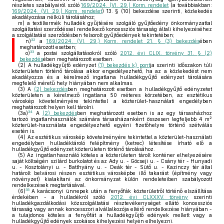
részletes szabályairól szóló
169/2024. (VI. 29.) Korm. rendelet
(a továbbiakban:
169/2024. (VI. 29.) Korm. rendelet
) 13. § (10) bekezdése szerinti, közlekedés
akadályozása nélküli tárolásához;
m)
a textiltermék hulladék gyűjtésére szolgáló gyűjtőedény önkormányzattal
szolgáltatási szerződéssel rendelkező koncessziós társaság általi kihelyezéséhez
a szolgáltatási szerződésben felsorolt gyűjtőedények tekintetében;
32
n)
a
169/2024. (VI. 29.) Korm. rendelet 21. § (3) bekezdés
ében
meghatározott esetben;
33
o)
a postai szolgáltatásokról szóló
2012. évi CLIX. törvény 31. § (2)
bekezdés
ében meghatározott esetben.
(2)
A hulladékgyűjtő edényzet
(1) bekezdés k) pont
ja szerinti időszakon túli
közterületen történő tárolása akkor engedélyezhető, ha az a közlekedést nem
akadályozza és a kérelmező ingatlana hulladékgyűjtő edényzet tárolására
megfelelő méretű hely hiányában nem alkalmas.
(3)
A
(2) bekezdés
ben meghatározott esetben a hulladékgyűjtő edényzetet
közterületen a kérelmező ingatlana 50 méteres körzetében, az esztétikus
városkép követelményére tekintettel a közterület-használati engedélyben
meghatározott helyen kell tárolni.
34
(3a)
A
(2) bekezdés
ben meghatározott esetben is az egy társasházhoz
2
tartozó ingatlanhasználók számára társasházanként összesen legfeljebb 4 m
közterület-használata engedélyezhető egyéni fizetőhelyre történő szétválás
esetén is.
(4)
Az esztétikus városkép követelményére tekintettel a közterület-használati
engedélyben hulladéktároló felépítmény (ketrec) létesítése írható elő a
hulladékgyűjtő edényzet közterületen történő tárolásához.
(5)
Az ingatlanhasználó köteles a közterületen tárolt konténer elhelyezésére
saját költségén szilárd burkolatot és az Ady u. - Göcseji u. - Csány tér - Hunyadi
u. - Kosztolányi u. - Batthyány u. - Deák tér - Sütő u. - Kazinczy tér által
határolt belvárosi részen esztétikus városképbe illő takarást (építmény vagy
növényzet) kialakítani az önkormányzat külön rendeleteiben szabályozott
rendelkezések megtartásával.
35
(6)
A karácsonyi ünnepek után a fenyőfák közterületről történő elszállítása
érdekében - a hulladékról szóló
2012. évi CLXXXV. törvény
szerinti
hulladékgazdálkodási közszolgáltatási résztevékenységet ellátó koncessziós
társaság vagy annak koncesszori alvállalkozója eltérő rendelkezése hiányában -
a tulajdonos köteles a fenyőfát a hulladékgyűjtő edények mellett vagy a
hulladékgyűjtő edények szokásos kihelyezési helyén elhelyezni.