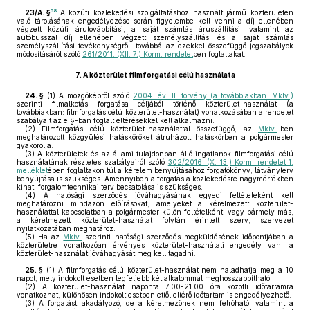
58
23/A. §
A közúti közlekedési szolgáltatáshoz használt jármű közterületen
való tárolásának engedélyezése során figyelembe kell venni a díj ellenében
végzett közúti árutovábbítási, a saját számlás áruszállítási, valamint az
autóbusszal díj ellenében végzett személyszállítási és a saját számlás
személyszállítási tevékenységről, továbbá az ezekkel összefüggő jogszabályok
módosításáról szóló
261/2011. (XII. 7.) Korm. rendelet
ben foglaltakat.
7.
A közterület filmforgatási célú használata
24. §
(1)
A mozgóképről szóló
2004. évi II. törvény (a továbbiakban: Mktv.)
szerinti filmalkotás forgatása céljából történő közterület-használat (a
továbbiakban: filmforgatás célú közterület-használat) vonatkozásában a rendelet
szabályait az e §-ban foglalt eltérésekkel kell alkalmazni.
(2)
Filmforgatás célú közterület-használattal összefüggő, az
Mktv.
-ben
meghatározott közgyűlési hatásköröket átruházott hatáskörben a polgármester
gyakorolja.
(3)
A közterületek és az állami tulajdonban álló ingatlanok filmforgatási célú
használatának részletes szabályairól szóló
302/2016. (X. 13.) Korm. rendelet 1.
melléklet
ében foglaltakon túl a kérelem benyújtásához forgatókönyv, látványterv
benyújtása is szükséges. Amennyiben a forgatás a közlekedésre nagymértékben
kihat, forgalomtechnikai terv becsatolása is szükséges.
(4)
A hatósági szerződés jóváhagyásának egyedi feltételeként kell
meghatározni mindazon előírásokat, amelyeket a kérelmezett közterület-
használattal kapcsolatban a polgármester külön feltételként, vagy bármely más,
a kérelmezett közterület-használat folytán érintett szerv, szervezet
nyilatkozatában meghatároz.
(5)
Ha az
Mktv.
szerinti hatósági szerződés megküldésének időpontjában a
közterületre vonatkozóan érvényes közterület-használati engedély van, a
közterület-használat jóváhagyását meg kell tagadni.
25. §
(1)
A filmforgatás célú közterület-használat nem haladhatja meg a 10
napot, mely indokolt esetben legfeljebb két alkalommal meghosszabbítható.
(2)
A közterület-használat naponta 7.00-21.00 óra közötti időtartamra
vonatkozhat, különösen indokolt esetben ettől eltérő időtartam is engedélyezhető.
(3)
A forgatást akadályozó, de a kérelmezőnek nem felróható, valamint a