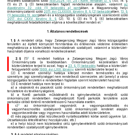
részletes szabályairól szóló
169/2024. (VI. 29.) Korm. rendelet 13. §
(10), 14. §
(1) és 21. § (3) bekezdéseiben foglalt rendelkezése alapján, valamint
az
Alaptörvény 32. cikk (1) bekezdés a) pont
jában, a Magyarország helyi
önkormányzatairól szóló
2011. évi CLXXXIX. törvény 8. § (2) bekezdés
ében,
13. §
(1) bekezdés 19. pont
jában és a közigazgatási szabályszegések szankcióiról szóló
2017. évi CXXV. törvény 9. §
(2), 10. § (3) és 11. § (6) bekezdésében
1
meghatározott feladatkörében eljárva a következőket rendeli el:
1.
Általános rendelkezések
1. §
A rendelet célja, hogy Zalaegerszeg Megyei Jogú Város közigazgatási
területén az épített környezet fenntartása és értékeinek védelme érdekében
meghatározza a közterületek használatának szabályait, valamint a közterület-
használati díjakra vonatkozó rendelkezéseket.
2
2. §
(1)
E rendelet hatálya a Zalaegerszeg Megyei Jogú Város
Önkormányzata (a továbbiakban: Önkormányzat) kezelésében lévő
közterületekre terjed ki azzal, hogy a
23. § (1) bekezdés
hatálya a közterület-
felügyeletről szóló
1999. évi LXIII. törvény
szerinti közterületre terjed ki.
(2)
E rendelet személyi hatálya kiterjed minden természetes és jogi
személyre, jogi személyiséggel nem rendelkező szervezetre, aki (amely) a város
közigazgatási területén e rendeletben foglaltak szerint közterületet használ.
(3)
E rendelet hatálya nem terjed ki:
a)
a vásárokról és piacokról szóló önkormányzati rendeletben meghatározott
területekre és tevékenységekre,
b)
a fizető parkolók működéséről és igénybevételük rendjéről szóló
önkormányzati rendeletben meghatározott fizető parkolók területére azok
parkolási célból történő rendeltetésszerű használata esetén,
3
c)
az önkormányzat vagyonáról, a vagyongazdálkodás és
vagyonhasznosítás szabályairól szóló önkormányzati rendelet alapján
vagyonkezelésbe vagy ingyenes használatba adott közterületekre,
d)
más jogszabály által közútkezelői nyilatkozattételi körbe sorolt ügyekre (pl.:
útcsatlakozás létesítéséhez hozzájárulás, stb.)
e)
a helyi közút nem közlekedési célú igénybevételéről szóló önkormányzati
rendeletben szabályozott igénybevételre.
3. §
A rendelet alkalmazásában: