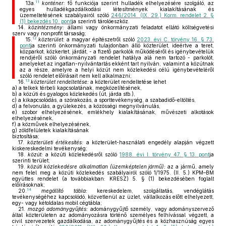
11
13a.
konténer:
fő funkciója szerint hulladék elhelyezésére szolgáló, az
egyes hulladékgazdálkodási létesítmények kialakításának és
üzemeltetésének szabályairól szóló
246/2014. (IX. 29.) Korm. rendelet 2. §
(1) bekezdés 10. pont
ja szerinti tárolóeszköz.
14.
közintézmény:
állami vagy önkormányzati feladatot ellátó költségvetési
szerv vagy nonprofit társaság;
12
15.
közterület:
a magyar építészetről szóló
2023. évi C. törvény 16. § 73.
pont
ja szerinti önkormányzati tulajdonban álló közterület, ideértve a teret,
közparkot, közkertet, járdát, - a fizető parkolók működéséről és igénybevételük
rendjéről szóló önkormányzati rendelet hatálya alá nem tartozó - parkolót,
amelyeket az ingatlan-nyilvántartás ekként tart nyilván, valamint a közútnak
az a része, amelyre a helyi közút nem közlekedési célú igénybevételéről
szóló rendelet előírásait nem kell alkalmazni;
13
16.
közterület rendeltetése:
a közterület rendeltetése lehet
a)
a telkek térbeli kapcsolatának, megközelítésének,
b)
a közúti és gyalogos közlekedés (út, járda stb.),
c)
a kikapcsolódás, a szórakozás, a sporttevékenység, a szabadidő-eltöltés,
d)
a felvonulás, a gyülekezés, a közösségi megnyilvánulás,
e)
szobor elhelyezésének, emlékhely kialakításának, művészeti alkotások
elhelyezésének,
f)
a közművek elhelyezésének,
g)
zöldfelületek kialakításának
biztosítása;
17.
közterületi értékesítés:
a közterület-használati engedély alapján végzett
kiskereskedelmi tevékenység;
18.
közút:
a közúti közlekedésről szóló
1988. évi I. törvény 47. § 13. pont
ja
szerinti terület;
19.
közúti közlekedésre alkalmatlan (üzemképtelen jármű):
az a jármű, amely
nem felel meg a közúti közlekedés szabályairól szóló 1/1975. (II. 5.) KPM–BM
együttes rendelet (a továbbiakban: KRESZ) 5. § (1) bekezdésében foglalt
előírásoknak;
14
20.
megállító tábla:
kereskedelem, szolgáltatás, vendéglátás
tevékenységéhez kapcsolódó, közvetlenül az üzlet, vállalkozás előtt elhelyezett,
egy- vagy kétoldalas mobil cégtábla;
21.
mozgó adománygyűjtés:
adománygyűjtő személy, vagy adományszervező
által közterületen az adományozásra történő személyes felhívással végzett, a
civil szervezetek gazdálkodása, az adománygyűjtés és a közhasznúság egyes