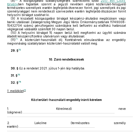
(8)
A közigazgatási szabályszegések szankcióiról szóló
2017. évi CXXV.
törvény
ben foglaltak szerint a jegyző nevében eljáró közterület-felügyelő
természetes személyek esetén legfeljebb ötvenezer forint, jogi személyek és jogi
személyiséggel nem rendelkező szervezetek esetén legfeljebb ötszázezer forint
helyszíni bírságot szabhat ki.
(9)
A kiszabott közigazgatási bírságot készpénz-átutalási megbízáson vagy
banki utalással Zalaegerszeg Megyei Jogú Város Önkormányzatának 11749008-
15432704 számú pénzforgalmi számlájára kell befizetni az elsőfokú határozat
véglegessé válásától számított 30 napon belül.
(10)
A helyszíni bírságot 15 napon belül kell megfizetni az ügyfél számára
átadott készpénzfizetési utalványon vagy átutalással.
71
(11)
A közterület-használati díj fizetésének elmulasztása az engedély
megvonásáig szabálytalan közterület-használatot valósít meg.
72
29. §
10.
Záró rendelkezések
30. §
Ez a rendelet 2021. július 1-jén lép hatályba.
73
31. §
74
32. §
75
1. melléklet
Közterület-használati engedély iránti kérelem
1.
Kérelmező neve
(cégneve):.......................................................................................................
.............................................................................................................................................
2.
Lakcíme (természetes személy
esetén):.....................................................................................
.............................................................................................................................................