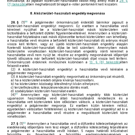
elmulasztja, az jogtalan közterület-használatot valósít meg, amely miatt a
28. §
(7) bekezdés
ében meghatározott bírságot e-roller pontonként kell kiszabni.
8.
A közterület-használati engedély megvonása
60
26. §
(1)
A polgármester önkormányzati érdekből bármikor jogosult a
közterület-használati engedélyt megvonni. Ez esetben a használatba vevő
kérelmet nyújthat be a közterület-használat másik közterületen való
biztosítására a befizetett díjtétel figyelembevételével. Amennyiben a közterület-
használat folytatására csak másik díjövezetbe tartozó közterületen van lehetőség,
a használatba vevő részére a befizetett közterület-használati díj arányos részét
vissza kell téríteni, vagy az újabb közterület-használati engedély alapján
fizetendő közterület-használati díjba be kell számítani. Amennyiben másik
közterületre vonatkozóan közterület-használati engedély iránti kérelmet a
használatba vevő nem nyújt be, részére az engedély megvonásának időpontját
követő időszakra már befizetett közterület-használati díjat vissza kell téríteni.
Önkormányzati érdeknek minősülnek különösen a
13. § (8) bekezdés
ében
felsorolt esetek.
(2)
A közterület-használati engedélyt a használatba vevő kérésére a
polgármester megvonja.
(3)
A közterület-használati engedély megvonható az önkormányzat részéről,
a)
ha a közterületet eredeti céljára kívánja hasznosítani,
b)
ha közterületen közösségi létesítményt kíván elhelyezni,
c)
területfejlesztési, településrendezési döntés miatt,
d)
szabálytalan közterület-használat esetén.
61
(4)
Amennyiben egy közterület-használati engedély több közterület
ugyanazon használatba vevő általi hasznosításáról rendelkezik és a
használatba vett közterületek köre időközben változik, a közterület-használati
engedélyt a polgármester megvonja. Ez esetben külön kérelem nélkül,
egyebekben változatlan feltételekkel új közterület-használati engedélyt ad ki a
polgármester a használatba vevő részére a megváltozott közterületi körre
vonatkozóan.
62
27. §
(1)
Amennyiben a használatba vevő a díjfizetési kötelezettségének az
esedékesség időpontjára nem tesz eleget, a díjfizetési kötelezettség teljesítésére
a polgármester a használatba vevőt írásban, 5 napos határidő kitűzésével
felszólítja, és figyelmezteti a felszólítás eredménytelenségének a