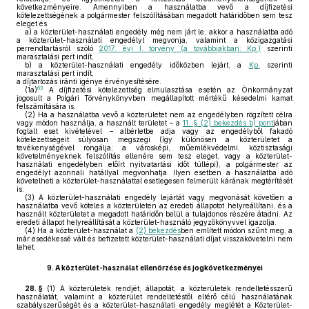
következményeire. Amennyiben a használatba vevő a díjfizetési
kötelezettségének a polgármester felszólításában megadott határidőben sem tesz
eleget és
a)
a közterület-használati engedély még nem járt le, akkor a használatba adó
a közterület-használati engedélyt megvonja, valamint a közigazgatási
perrendtartásról szóló
2017. évi I. törvény (a továbbiakban: Kp.)
szerinti
marasztalási pert indít,
b)
a közterület-használati engedély időközben lejárt, a
Kp.
szerinti
marasztalási pert indít,
a díjtartozás iránti igénye érvényesítésére.
63
(1a)
A díjfizetési kötelezettség elmulasztása esetén az Önkormányzat
jogosult a Polgári Törvénykönyvben megállapított mértékű késedelmi kamat
felszámítására is.
(2)
Ha a használatba vevő a közterületet nem az engedélyben rögzített célra
vagy módon használja, a használt területet – a
11. § (2) bekezdés b) pont
jában
foglalt eset kivételével – albérletbe adja vagy az engedélyből fakadó
kötelezettségeit súlyosan megszegi (így különösen a közterületet a
tevékenységével rongálja; a városképi, műemlékvédelmi, köztisztasági
követelményeknek felszólítás ellenére sem tesz eleget, vagy a közterület-
használati engedélyben előírt nyitvatartási időt túllépi), a polgármester az
engedélyt azonnali hatállyal megvonhatja. Ilyen esetben a használatba adó
követelheti a közterület-használattal esetlegesen felmerült kárának megtérítését
is.
(3)
A közterület-használati engedély lejártát vagy megvonását követően a
használatba vevő köteles a közterületen az eredeti állapotot helyreállítani, és a
használt közterületet a megadott határidőn belül a tulajdonos részére átadni. Az
eredeti állapot helyreállítását a közterület-használó jegyzőkönyvvel igazolja.
(4)
Ha a közterület-használat a
(2) bekezdés
ben említett módon szűnt meg, a
már esedékessé vált és befizetett közterület-használati díjat visszakövetelni nem
lehet.
9.
A közterület-használat ellenőrzése és jogkövetkezményei
28. §
(1)
A közterületek rendjét, állapotát, a közterületek rendeltetésszerű
használatát, valamint a közterület rendeltetéstől eltérő célú használatának
szabályszerűségét és a közterület-használati engedély meglétét a Közterület-