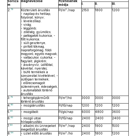
Sorszá
megnevezése
fizetésének
I.
II.
III.
m
módja
78
2
2.
Közterületi árusítás
Ft/m
/nap
2150
1800
1200
- napilap és hetilap,
folyóirat, könyv;
- levelezőlap;
- virág;
- léggömb;
- zöldség, gyümölcs;
- pattogatott kukorica; -
főtt kukorica;
- sült gesztenye,
- pirított tökmag,
napraforgómag, földi
mogyoró, egyéb magvak;
- vattacukor, cukorka; -
fagylalt, jégkrém;
- ásványvíz, üdítőital,
kávéital, nyerstej;
- büfé termékek a
szeszesital kivételével; -
sütőipari termékek;
- előrecsomagolt
sütemények, édességek,
- automatából történő
árusítás
79
2
3.
- tehergépjárműről
Ft/m
/hó
3000
3000
3000
történő árusítás
80
4.
- mozgóárusítás:
Ft/fő/nap
1200
1200
1200
81
5.
- mozgóbolt:
Ft/gk/nap
6000
4800
3600
82
6.
- mozgó utcai
Ft/fő/nap
2400
2400
2400
hírlapárusítás:
83
2
7.
- alkalmi és ünnepeket
Ft/m
/nap
2400
1900
1500
megelőző árusítás
84
2
8.
- üzlet előtti árusítás
Ft/m
/hó
2400
1800
1200