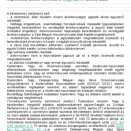
.............................................................................................................................................
.............................................................................................................................................
.............................................................................................................................................
A kérelemhez mellékelni kell:
- a kérelmező által folytatni kívánt tevékenységre jogosító okirat egyszerű
másolatát;
- hatósági engedélyek, szakhatósági hozzájárulások másolatát (jogszabályban
megjelölt kereskedelmi és vendéglátó tevékenységhez a jegyző által kiadott
működési engedélyt, élelmiszerekkel kapcsolatos kereskedelmi és vendéglátó
tevékenységhez a Zala Megyei Kormányhivatal által kiadott engedélyeket);
- mutatványos tevékenységhez a jogszabályban meghatározott eszközök és
berendezések érvényes műszaki vizsgáját bizonyító okirat másolatát;
- a város első övezetében előkertek, üzletként működő pavilonok, árusító és
egyéb fülkék esetén színes fotómontázs látványtervet;
Jogi személy esetében továbbá:
- amennyiben nem a képviseletre jogosult jár el, a teljes bizonyító erejű
meghatalmazást;
- az aláírási címpéldányt vagy annak egyszerű másolatát.
Kijelentem, hogy az önkormányzattal szemben közterület-használati
díjtartozásom, köztartozásom vagy polgárjogi megállapodásból eredő egyéb
tartozásom nincs, vagy az önkormányzati reklámgazdával szemben közterület-
használati díjtartozásom nincs.
Kijelentem, hogy Zalaegerszeg Megyei Jogú Város Önkormányzata
Közgyűlésének a közterületek használatáról szóló 23/2021. (IV.12.) számú
rendeletében foglaltakat ismerem, az abban foglaltakat magamra nézve
kötelezőnek ismerem el, a közterület-használati díj fizetését vállalom.
Büntetőjogi felelősségem tudatában kijelentem, hogy az általam közölt adatok a
valóságnak megfelelnek.
(T
ermészetes személy kérelmező esetén:)
Tudomásul veszem, hogy a
kérelemben megjelölt adataim adatkezelésének jogszerűségét az Európai
Parlament és a Tanács (EU) 2016/679 rendelete (2016. április 27.) a természetes
személyeknek a személyes adatok kezelése tekintetében történő védelméről és
az ilyen adatok szabad áramlásáról, valamint a 95/46/EK rendelet hatályon kívül
helyezéséről (általános adatvédelmi rendelet) 6. cikk (1) bekezdés c) pontja, az
információs önrendelkezési jogról és az információbiztonságról szóló
2011. évi
CXII. törvény 5. §
(1) pontja, az általános közigazgatási rendtartásról szóló
2016.
évi CL. törvény 27. §
-a, valamint Zalaegerszeg Megyei Jogú Város