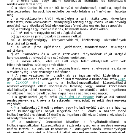
b)
önkormányzati vagy állami szervezésű kulturális és szórakoztató
rendezvény tartásához;
c)
a közterületbe 10 cm-en túl benyúló reklámhordozó, címtábla, cégtábla
2
elhelyezéséhez, ha azok közterületbe benyúló felülete az 1 m
-t nem haladja
meg;
d)
a városközponton kívüli közterületen a saját házikertben, kiskertben
termesztett, nem kereskedelmi mennyiségű zöldség és gyümölcs, valamint virág
árusításához a következő feltételek együttes fennállása esetén, ha az árusítás:
da)
a zöldség és gyümölcs érésének, betakarításának időszakában,
2
db)
1 m
-nél nem nagyobb terület elfoglalásával,
dc)
gyalogos- és járműforgalom zavarása nélkül,
dd)
a közegészségügyi, környezetvédelmi, köztisztasági követelmények
betartásával történik;
e)
a közút, járda építéséhez, javításához, fenntartásához szükséges
mértékben;
f)
az úttartozékok és a közúti közlekedés irányításának célját szolgáló
berendezések elhelyezéséhez szükséges mértékben;
g)
a közterületen, illetve az alatt vagy felett elhelyezett közművek
hibaelhárításához szükséges mértékben;
h)
rendészeti szervek, mentő, tűzoltóság létesítményei elhelyezéséhez, illetve
a tevékenységükhöz szükséges mértékben;
i)
A nem veszélyes lomhulladéknak az ingatlan előtti közterületen a
gépjármű-közlekedés akadályozása nélküli tárolásához a hulladékról szóló
2012.
évi CLXXXV. törvény
szerint a hulladékgazdálkodási közszolgáltatási
résztevékenységet ellátó koncessziós társaság vagy annak koncesszori
alvállalkozója által szervezett és végzett lomtalanítás adott ingatlanra
vonatkozóan meghirdetett gyűjtési napján és az azt megelőző napon;
j)
a gyülekezési jogról szóló
2018. évi LV. törvény
hatálya alá tartozó
rendezvényekhez, kivéve a kereskedelmi, vendéglátó és reklámtevékenység
végzését;
30
k)
a hulladékgyűjtő edényzetnek, vagy hulladékgyűjtő zsáknak a házhoz
menő hulladékgyűjtés napját megelőző nap 18 órától a házhoz menő
hulladékgyűjtés napjának 23 órájáig az ingatlan előtti közterületen a közlekedés
akadályozása nélküli tárolásához;
31
l)
a karácsonyi ünnepeket követően a fenyőfahulladéknak a
hulladékgazdálkodási közszolgáltatási résztevékenység és a résztevékenység
körébe tartozó, hulladékkal kapcsolatos hulladékgazdálkodási tevékenységek
végzésének, valamint a közszolgáltatási résztevékenység igénybevételének