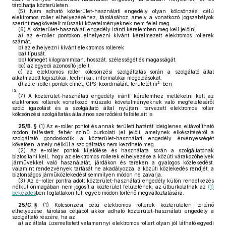
tárolhatja közterületen.
(5)
Nem adható közterület-használati engedély olyan kölcsönzési célú
elektromos roller elhelyezéséhez, tárolásához, amely a vonatkozó jogszabályok
szerint megkövetelt műszaki követelményeknek nem felel meg.
(6)
A közterület-használati engedély iránti kérelemben meg kell jelölni
a)
az e-roller pontokon elhelyezni kívánt kérelmezett elektromos rollerek
számát,
b)
az elhelyezni kívánt elektromos rollerek
ba)
típusát,
bb)
tömegét kilogrammban, hosszát, szélességét és magasságát,
bc)
az egyedi azonosító jeleit,
c)
az elektromos roller kölcsönzési szolgáltatás során a szolgálató által
alkalmazott logisztikai, technikai, informatikai megoldásokat,
2
d)
az e-roller pontok címét, GPS-koordinátáit, területét m
-ben
is.
(7)
A közterület-használati engedély iránti kérelemhez mellékelni kell az
elektromos rollerek vonatkozó műszaki követelményeknek való megfeleléséről
szóló igazolást és a szolgáltató által nyújtani tervezett elektromos roller
kölcsönzési szolgáltatás általános szerződési feltételeit is.
25/B. §
(1)
Az e-roller pontot és annak területi határát ideiglenes, eltávolítható
módon felfestett, fehér színű burkolati jel jelöli, amelynek elkészítéséről a
szolgáltató gondoskodik a közterület-használati engedély érvényességét
követően, amely nélkül a szolgáltatás nem kezdhető meg.
(2)
Az e-roller pontok kijelölése és használata során a szolgáltatónak
biztosítani kell, hogy az elektromos rollerek elhelyezése a közúti várakozóhelyek
járművekkel való használatát, járdákon és tereken a gyalogos közlekedést,
valamint rendezvények tartását ne akadályozza, a közúti közlekedés rendjét, a
biztonságos járműközlekedést semmilyen módon ne zavarja.
(3)
Az e-roller pontra adott közterület-használati engedély külön rendelkezés
nélkül önmagában nem jogosít a közterület felületének, az útburkolatnak az
(1)
bekezdés
ben foglaltakon túli egyéb módon történő megváltoztatására.
25/C. §
(1)
Kölcsönzési célú elektromos rollerek közterületen történő
elhelyezése, tárolása céljából akkor adható közterület-használati engedély a
szolgáltató részére, ha az
a)
az általa üzemeltetett valamennyi elektromos rollert olyan jól látható egyedi