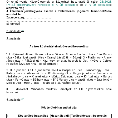
Önkormányzata Közgyűlésének a közterület használatáról szóló
23/2021.
(IV.12.) önkormányzati rendelete 8. § (1) bekezdés
e és
9. § (1) bekezdés
e
alapozza meg.
A kérelmem jóváhagyása esetén a fellebbezési jogomról lemondok/nem
mondok le.
Zalaegerszeg, ……………………………
.................................................................................................................
kérelmező
76
2. melléklet
3. melléklet
A város közterületeinek övezeti besorolása
1.
I. díjövezet: Jákum Ferenc utca – Október 6. tér – Stadion utca – Bíró Márton
utca - Béke liget vasúti töltés – Csányi László tér - Göcseji út - Platán sor – Arany
János utca - Rákóczi út – Kazinczy tér által határolt terület, kivéve a Csipke
Passzázs (2293/9 hrsz.) belső területét.
2.
II. díjövezet: Az I. díjövezeten kívül a Gasparich utca - Landorhegyi utca –
Kodály utca – Alsóerdei út – Köztársaság út – Hegyalja utca – Sas utca –
Jánkahegyi utca – Kikelet utca – Móricz Zsigmond utca – Kinizsi utca – Baross
utca – Fenyő utca – Báthory utca - Bíró Márton utca – vasúti töltés – Zala folyó –
Malom utca – Hock J. utca- Platán sor által határolt terület.
3.
III. díjövezet: Mindazon területek, amelyek az I-II. díjövezetekbe nem
tartoznak.
77
4. melléklet
Közterület-használat díja
1.
Közterület-használat
Használati díj
Területi övezeti besorolás