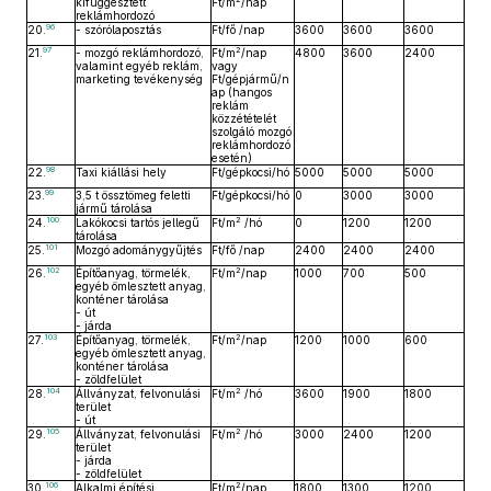
kifüggesztett
Ft/m
/nap
reklámhordozó
96
20.
- szórólaposztás
Ft/fő /nap
3600
3600
3600
97
2
21.
- mozgó reklámhordozó,
Ft/m
/nap
4800
3600
2400
valamint egyéb reklám,
vagy
marketing tevékenység
Ft/gépjármű/n
ap (hangos
reklám
közzétételét
szolgáló mozgó
reklámhordozó
esetén)
98
22.
Taxi kiállási hely
Ft/gépkocsi/hó
5000
5000
5000
99
23.
3,5 t össztömeg feletti
Ft/gépkocsi/hó
0
3000
3000
jármű tárolása
100
2
24.
Lakókocsi tartós jellegű
Ft/m
/hó
0
1200
1200
tárolása
101
25.
Mozgó adománygyűjtés
Ft/fő /nap
2400
2400
2400
102
2
26.
Építőanyag, törmelék,
Ft/m
/nap
1000
700
500
egyéb ömlesztett anyag,
konténer tárolása
- út
- járda
103
2
27.
Építőanyag, törmelék,
Ft/m
/nap
1200
1000
600
egyéb ömlesztett anyag,
konténer tárolása
- zöldfelület
104
2
28.
Állványzat, felvonulási
Ft/m
/hó
3600
1900
1800
terület
- út
105
2
29.
Állványzat, felvonulási
Ft/m
/hó
3000
2400
1200
terület
- járda
- zöldfelület
106
2
30.
Alkalmi építési
Ft/m
/nap
1800
1300
1200