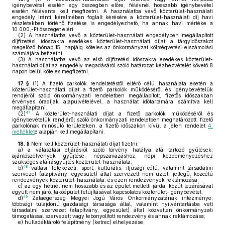
igénybevétel esetén egy összegben előre, félévnél hosszabb igénybevétel
esetén félévente kell megfizetni. A használatba vevő közterület-használati
engedély iránti kérelmében foglalt kérésére a közterület-használati díj havi
részletekben történő fizetése is engedélyezhető, ha annak havi mértéke a
10.000,-Ft összeget eléri.
(2)
A használatba vevő a közterület-használati engedélyben megállapított
díjfizetési időszakra esedékes közterület-használati díjat a tárgyidőszakot
megelőző hónap 15. napjáig köteles az önkormányzat költségvetési elszámolási
számlájára befizetni.
(3)
A használatba vevő az első díjfizetési időszakra esedékes közterület-
használati díjat az engedély megadásáról szóló határozat kézhezvételét követő 8
napon belül köteles megfizetni.
17. §
(1)
A fizető parkolók rendeltetéstől eltérő célú használata esetén a
közterület-használati díjat a fizető parkolók működéséről és igénybevételük
rendjéről szóló önkormányzati rendeletben megállapított, fizetős időszakban
érvényes óradíjak alapulvételével, a használat időtartamára számítva kell
megállapítani.
47
(2)
A közterület-használati díjat a fizető parkolók működéséről és
igénybevételük rendjéről szóló önkormányzati rendeletben meghatározott, fizető
parkolónak minősülő területeken, a fizető időszakon kívül a jelen rendelet
4.
melléklet
e alapján kell megállapítani.
18. §
Nem kell közterület-használati díjat fizetni:
a)
a választási eljárásról szóló törvény hatálya alá tartozó gyűlések,
ajánlószelvények gyűjtése, népszavazáshoz, népi kezdeményezéshez
szükséges aláírásgyűjtés közterület-használata;
48
b)
vallási, felekezeti, sport, kulturális, ifjúsági célú, valamint társadalmi
szervezet (alapítvány, egyesület) által szervezett nem üzleti jellegű, közcélú
rendezvények közterület-használata, és ezen rendezvények reklámozása;
c)
az egy hétnél nem hosszabb és az épület melletti járda, közút lezárásával
együtt nem járó, lakóépület felújításával kapcsolatos közterület-igénybevétel;
49
d)
Zalaegerszeg Megyei Jogú Város Önkormányzatának intézménye,
többségi tulajdonú gazdasági társasága által, valamint nyilvántartásba vett
társadalmi szervezet (alapítvány, egyesület) által közvetlen önkormányzati
támogatással szervezett vagy lebonyolított rendezvény és annak reklámozása;
e)
hulladéktároló felépítmény (ketrec) elhelyezése;