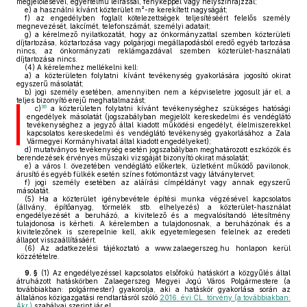
megjelölésével, egyértelmű leírással, fényképpel vagy helyszínrajzzal;
e)
a használni kívánt közterület m²-re kerekített nagyságát;
f)
az engedélyben foglalt kötelezettségek teljesítéséért felelős személy
megnevezését, lakcímét, telefonszámát, személyi adatait;
g)
a kérelmező nyilatkozatát, hogy az önkormányzattal szemben közterületi
díjtartozása, köztartozása vagy polgárjogi megállapodásból eredő egyéb tartozása
nincs, az önkormányzati reklámgazdával szemben közterület-használati
díjtartozása nincs.
(4)
A kérelemhez mellékelni kell:
a)
a közterületen folytatni kívánt tevékenység gyakorlására jogosító okirat
egyszerű másolatát;
b)
jogi személy esetében, amennyiben nem a képviseletre jogosult jár el, a
teljes bizonyító erejű meghatalmazást;
36
c)
a közterületen folytatni kívánt tevékenységhez szükséges hatósági
engedélyek másolatát (jogszabályban megjelölt kereskedelmi és vendéglátó
tevékenységhez a jegyző által kiadott működési engedélyt, élelmiszerekkel
kapcsolatos kereskedelmi és vendéglátó tevékenység gyakorlásához a Zala
Vármegyei Kormányhivatal által kiadott engedélyeket);
d)
mutatványos tevékenység esetén jogszabályban meghatározott eszközök és
berendezések érvényes műszaki vizsgáját bizonyító okirat másolatát;
e)
a város I. övezetében vendéglátó előkertek, üzletként működő pavilonok,
árusító és egyéb fülkék esetén színes fotómontázst vagy látványtervet;
f)
jogi személy esetében az aláírási címpéldányt vagy annak egyszerű
másolatát.
(5)
Ha a közterület igénybevétele építési munka végzésével kapcsolatos
(állvány, építőanyag, törmelék stb. elhelyezés) a közterület-használat
engedélyezését a beruházó, a kivitelező és a megvalósítandó létesítmény
tulajdonosa is kérheti. A kérelemben a tulajdonosnak, a beruházónak és a
kivitelezőnek is szerepelnie kell, akik egyetemlegesen felelnek az eredeti
állapot visszaállításáért.
(6)
Az adatkezelési tájékoztató a www.zalaegerszeg.hu honlapon kerül
közzétételre.
9. §
(1)
Az engedélyezéssel kapcsolatos elsőfokú hatáskört a közgyűlés által
átruházott hatáskörben Zalaegerszeg Megyei Jogú Város Polgármestere (a
továbbiakban: polgármester) gyakorolja, aki a hatáskör gyakorlása során az
általános közigazgatási rendtartásról szóló
2016. évi CL. törvény (a továbbiakban:
Ákr.)
szabályai szerint jár el.