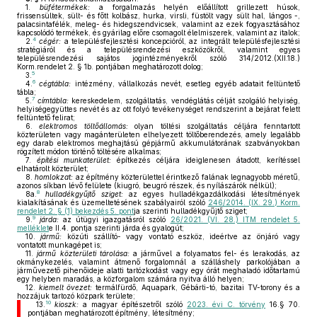
1.
büfétermékek:
a forgalmazás helyén előállított grillezett húsok,
frissensültek, sült- és főtt kolbász, hurka, virsli, füstölt vagy sült hal, lángos -,
palacsintafélék, meleg- és hidegszendvicsek, valamint az ezek fogyasztásához
kapcsolódó termékek, és gyárilag előre csomagolt élelmiszerek, valamint az italok;
4
2.
cégér:
a településfejlesztési koncepcióról, az integrált településfejlesztési
stratégiáról és a településrendezési eszközökről, valamint egyes
településrendezési sajátos jogintézményekről szóló 314/2012.(XII.18.)
Korm.rendelet 2. § 1b. pontjában meghatározott dolog;
5
3.
6
4.
cégtábla:
intézmény, vállalkozás nevét, esetleg egyéb adatait feltüntető
tábla;
7
5.
címtábla:
kereskedelem, szolgáltatás, vendéglátás célját szolgáló helyiség,
helyiségegyüttes nevét és az ott folyó tevékenységet rendszerint a bejárat felett
feltüntető felirat;
6.
elektromos töltőállomás:
olyan töltési szolgáltatás céljára fenntartott
közterületen vagy magánterületen elhelyezett töltőberendezés, amely legalább
egy darab elektromos meghajtású gépjármű akkumulátorának szabványokban
rögzített módon történő töltésére alkalmas;
7.
építési munkaterület:
építkezés céljára ideiglenesen átadott, kerítéssel
elhatárolt közterület;
8.
homlokzat:
az építmény közterülettel érintkező falának legnagyobb méretű,
azonos síkban lévő felülete (kiugró, beugró részek, és nyílászárók nélkül);
8
8a.
hulladékgyűjtő sziget:
az egyes hulladékgazdálkodási létesítmények
kialakításának és üzemeltetésének szabályairól szóló
246/2014. (IX. 29.) Korm.
rendelet 2. § (1) bekezdés 5. pont
ja szerinti hulladékgyűjtő sziget;
9
9.
járda:
az útügyi igazgatásról szóló
26/2021. (VI. 28.) ITM rendelet 5.
melléklet
e II.4. pontja szerinti járda és gyalogút;
10.
jármű:
közúti szállító- vagy vontató eszköz, ideértve az önjáró vagy
vontatott munkagépet is;
11.
jármű közterületi tárolása:
a járművel a folyamatos fel- és lerakodás, az
okmánykezelés, valamint átmenő forgalomnál a szálláshely parkolójában a
járművezető pihenőideje alatti tartózkodást vagy egy órát meghaladó időtartamú
egy helyben maradás, a közforgalom számára nyitva álló helyen;
12.
kiemelt övezet:
termálfürdő, Aquapark, Gébárti-tó, bazitai TV-torony és a
hozzájuk tartozó közpark területe;
10
13.
kioszk:
a magyar építészetről szóló
2023. évi C. törvény
16.§ 70.
pontjában meghatározott építmény, létesítmény;