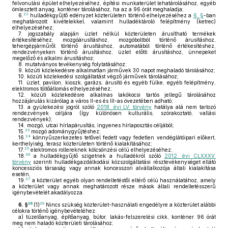
felvonulási épület elhelyezéséhez, építési munkaterület lehatárolásához, egyéb
ömlesztett anyag, konténer tárolásához, ha az a 96 órát meghaladja;
22
6.
hulladékgyűjtő edényzet közterületen történő elhelyezéséhez a
6. §
-ban
meghatározott kivételekkel, valamint hulladéktároló felépítmény (ketrec)
elhelyezéséhez;
7.
jogszabály alapján üzlet nélkül közterületen árusítható termékek
értékesítéséhez, mozgóárusításhoz, mozgóboltból történő árusításhoz,
tehergépjárműről történő árusításhoz, automatából történő értékesítéshez,
rendezvényeken történő árusításhoz, üzlet előtti árusításhoz, ünnepeket
megelőző és alkalmi árusításhoz;
8.
mutatványos tevékenység folytatásához;
9.
közúti közlekedésre alkalmatlan járművek 30 napot meghaladó tárolásához;
10.
közúti közlekedési szolgáltatást végző járművek tárolásához;
11.
üzlet, pavilon, kioszk, garázs, árusító és egyéb fülke, egyéb felépítmény,
elektromos töltőállomás elhelyezéséhez;
12.
közúti közlekedésre alkalmas lakókocsi tartós jellegű tárolásához
hozzájárulás kizárólag a város II-es és III-as övezetében adható;
13.
a gyülekezési jogról szóló
2018. évi LV. törvény
hatálya alá nem tartozó
rendezvények céljára (így különösen kulturális, szórakoztató, vallási
rendezvények);
14.
mozgó, utcai hírlapárusítás, ingyenes hírlaposztás céljából;
23
15.
mozgó adománygyűjtéshez;
24
16.
könnyűszerkezetes tetővel fedett vagy fedetlen vendéglátóipari előkert,
kerthelyiség, terasz közterületen történő kialakításához;
25
17.
elektromos rollereknek kölcsönzési célú elhelyezéséhez;
26
18.
a hulladékgyűjtő szigetnek a hulladékról szóló
2012. évi CLXXXV.
törvény
szerinti hulladékgazdálkodási közszolgáltatási résztevékenységet ellátó
koncessziós társaság vagy annak koncesszori alvállalkozója általi kialakítása
esetén,
27
19.
a közterület egyéb olyan rendeltetéstől eltérő célú használatához, amely
a közterület vagy annak meghatározott része mások általi rendeltetésszerű
igénybevételét akadályozza.
28
29
6. §
(1)
Nincs szükség közterület-használati engedélyre a közterület alábbi
célokra történő igénybevételéhez:
a)
tüzelőanyag, építőanyag, bútor, lakás-felszerelési cikk, konténer 96 órát
meg nem haladó közterületi tárolásához;