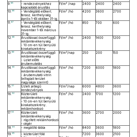
85
2
9.
- rendezvényekhez
Ft/m
/nap
2400
2400
2400
kapcsolódó árusítás
86
2
10.
- Vendéglátó előkert,
Ft/m
/hó
4200
3600
2700
terasz, kerthelyiség
április 1-től október 31-ig,
87
2
11.
- Vendéglátó előkert,
Ft/m
/hó
850
700
600
terasz, kerthelyiség
november 1-től március
31-ig,
88
2
12.
Árusítással összefüggő
Ft/m
/hó
2400
1400
1200
reklámtevékenység
- 10 cm-en túl benyúló
kirakatszekrény
89
2
13.
Árusítással összefüggő
Ft/m
/nap
250
200
150
reklámtevékenység
- üzlet előtti
árubemutatás
90
2
14.
Árusítással összefüggő
Ft/m
/hó
7200
6000
1800
reklámtevékenység
- árubemutató vitrin
(elfoglalt terület
nagysága szerint)
91
2
15.
Üzleti jellegű
Ft/m
/nap
6000
4800
3600
rendezvények
92
2
16.
Közterületi
Ft/m
/hó
2400
1700
1200
reklámtevékenység
- 10 cm-en túl benyúló
kirakatszekrény,
reklámhordozó
93
2
17.
Közterületi
Ft/m
/hó
3600
2700
2000
reklámtevékenység
- rögzített reklámhordozó
- cégér
94
2
18.
- megállító tábla
Ft/m
/hó
8400
3600
1800
95
19.
- közterület fölé
7200
3600
2100
2