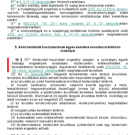
50
f)
a
6. § (1)-(3) bekezdés
ben felsorolt esetekben;
51
g)
kültéri kiállítás, tabló legfeljebb 30 napig tartó elhelyezése esetén;
52
h)
a hulladékgyűjtő szigetnek a hulladékról szóló
2012. évi CLXXXV. törvény
szerinti hulladékgazdálkodási közszolgáltatási résztevékenységet ellátó
koncessziós társaság vagy annak koncesszori alvállalkozója általi kialakítása
esetén;
53
i)
a
169/2024. (VI. 29.) Korm. rendelet 21. § (3) bekezdés
ében
meghatározott esetben;
54
j)
a szomszédjogok és a tulajdonjog korlátainak különös szabályairól szóló
2013. évi CLXXIV. törvény 5/A. § (1)-(2) bekezdés
eiben meghatározott
esetekben.
5.
A közterületek használatának egyes esetekre vonatkozó különös
szabályai
55
19. §
(1)
Közterület-használati engedély alapján, a szükséges egyéb
hatósági engedélyek birtokában, közterületen értékesíthetőek a
kereskedelemi tevékenységek végzésének feltételeiről szóló
210/2009. (IX.
29.) Korm. rendelet 5. melléklet
ében meghatározott termékek.
(2)
Az
(1) bekezdés
ben megjelölt termékkörbe nem tartozó árucikkek,
termékek árusítására akkor adható közterület-használati engedély, ha
a)
az árusítás az üzlet homlokzatával érintkező közterületen történik;
b)
húsvét, karácsony, szilveszter, valamint évente egyszer, a helyi,
településrészi hagyományokkal összefüggő ünnep (pl.: búcsú) alkalmából
kapcsolódó árucikkek, a közterületen árusítható termékek, továbbá nemesfémből
készült ékszerek, díszműáruk és egyéb tárgyak árusítása történik, kizárólag az
adott ünnepen és az azt megelőző 20 napban;
c)
az árusítás rendezvények alkalmával, rendezvényekhez kapcsolódóan
történik;
d)
mozgóárusítás keretében történik;
e)
az árusítás automatából történik.
(3)
Automatából nem értékesíthető nemesfémből készült ékszer, díszműáru,
szeszesital, valamint szexuális termék.
(4)
Árubemutatásra, közterületi árusításra üzletenként csak egy közterület-
használati engedély adható.