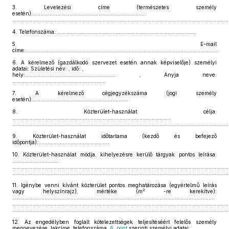
3.
Levelezési címe (természetes személy
esetén):.........................................................................
.............................................................................................................................................
4.
Telefonszáma: ………………………………………….……………………………………
5.
E-mail
címe:..............................................................................................................................
6.
A kérelmező (gazdálkodó szervezet esetén annak képviselője) személyi
adatai: Születési név: , idő: ,
hely:........................................................... , Anyja neve:
.............................................................
7.
A kérelmező cégjegyzékszáma (jogi személy
esetén):..............................................................
8.
Közterület-használat célja:
.......................................................................................................
.............................................................................................................................................
9.
Közterület-használat időtartama (kezdő és befejező
időpontja):..............................................
10.
Közterület-használat módja, kihelyezésre kerülő tárgyak pontos leírása:
..............................
.............................................................................................................................................
.............................................................................................................................................
11.
Igénybe venni kívánt közterület pontos meghatározása (egyértelmű leírás
2
vagy helyszínrajz), mértéke (m
-re kerekítve):
....................................................................................................................................
.............................................................................................................................................
.............................................................................................................................................
12.
Az engedélyben foglalt kötelezettségek teljesítéséért felelős személy
megnevezése, lakcíme, telefonszáma,
6. pont
szerinti személyi adatai: