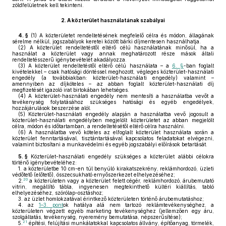
zöldfelületnek kell tekinteni.
2.
A közterület használatának szabályai
4. §
(1)
A közterületet rendeltetésének megfelelő célra és módon, állagának
sérelme nélkül, jogszabályok keretei között bárki díjmentesen használhatja.
(2)
A közterület rendeltetéstől eltérő célú használatának minősül, ha a
használat a közterület vagy annak meghatározott része mások általi
rendeltetésszerű igénybevételét akadályozza.
(3)
A közterület rendeltetéstől eltérő célú használata – a
6. §
-ban foglalt
kivételekkel – csak hatósági döntéssel meghozott, végleges közterület-használati
engedély (a továbbiakban: közterület-használati engedély) valamint –
amennyiben az díjköteles – az abban foglalt közterület-használati díj
megfizetését igazoló irat birtokában lehetséges.
(4)
A közterület-használati engedély nem mentesíti a használatba vevőt a
tevékenység folytatásához szükséges hatósági és egyéb engedélyek,
hozzájárulások beszerzése alól.
(5)
Közterület-használati engedély alapján a használatba vevő jogosult a
közterület-használati engedélyben megjelölt közterületet az abban megjelölt
célra, módon és időtartamban, a rendeltetésétől eltérő célra használni.
(6)
A használatba vevő köteles az elfoglalt közterület használata során a
közterület fenntartásával, tisztántartásával kapcsolatos feladatokat elvégezni,
valamint biztosítani a munkavédelmi és egyéb jogszabályi előírások betartását.
5. §
Közterület-használati engedély szükséges a közterület alábbi célokra
történő igénybevételéhez:
1.
a közterületbe 10 cm-en túl benyúló kirakatszekrény, reklámhordozó, üzleti
védőtető (előtető), összecsukható ernyőszerkezet elhelyezéséhez;
20
2.
a közterületen vagy a közterület felett cégér, reklámhordozó, árubemutató
vitrin, megállító tábla, ingyenesen megtekinthető kültéri kiállítás, tabló
elhelyezéséhez, szórólap-osztáshoz;
3.
az üzlet homlokzatával érintkező közterületen történő árubemutatáshoz;
4.
az
1–3. pont
ok hatálya alá nem tartozó reklámtevékenységhez, a
közterületen végzett egyéb marketing tevékenységhez (jellemzően egy áru,
szolgáltatás, tevékenység, nyeremény bemutatása, népszerűsítése);
21
5.
építési, felújítási munkálatokkal kapcsolatos állvány, építőanyag, törmelék,