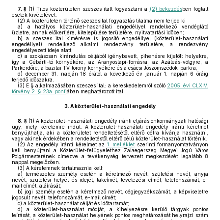
7. §
(1)
Tilos közterületen szeszes italt fogyasztani a
(2) bekezdés
ben foglalt
esetek kivételével.
(2)
A közterületen történő szeszesital fogyasztás tilalma nem terjed ki
a)
a hatályos közterület-használati engedéllyel rendelkező vendéglátó
üzletre, annak előkertjére, kitelepülése területére, nyitvatartási időben;
b)
a szeszes ital kimérésre is jogosító engedéllyel (közterület-használati
engedéllyel) rendelkező alkalmi rendezvény területére, a rendezvény
engedélyezett ideje alatt;
c)
a szokásosan kirándulás céljából igénybevett, pihenésre kijelölt helyekre,
így a Gébárti-tó környékére, az Aranyoslapi-forrásra, az Azáleás-völgyre, a
Parkerdőre, a bazitai TV-torony környékére és a csácsi Jószomszédok-parkra;
d)
december 31. napján 18 órától a következő év január 1. napján 6 óráig
terjedő időszakra.
(3)
E § alkalmazásában szeszes ital: a kereskedelemről szóló
2005. évi CLXIV.
törvény 2. § 23a. pont
jában meghatározott ital.
3.
A közterület-használati engedély
8. §
(1)
A közterület-használati engedély iránti eljárás önkormányzati hatósági
ügy, mely kérelemre indul. A közterület-használati engedély iránti kérelmet
benyújthatja, aki a közterületet rendeltetésétől eltérő célra kívánja használni,
vagy akinek érdekében a rendeltetéstől eltérő célú közterület-használat történik.
(2)
Az engedély iránti kérelmet az
1. melléklet
szerinti formanyomtatványon
kell benyújtani a Közterület-felügyelethez Zalaegerszeg Megyei Jogú Város
Polgármesterének címezve a tevékenység tervezett megkezdését legalább 8
nappal megelőzően.
(3)
A kérelemnek tartalmaznia kell:
a)
természetes személy esetén a kérelmező nevét, születési nevét, anyja
nevét, születési helyét és idejét, lakcímét, levelezési címét, telefonszámát, e-
mail címét, aláírását;
b)
jogi személy esetén a kérelmező nevét, cégjegyzékszámát, a képviseletre
jogosult nevét, telefonszámát, e-mail címét;
c)
a közterület-használat célját és időtartamát;
d)
a közterület-használat módját, a kihelyezésre kerülő tárgyak pontos
leírását, a közterület-használat helyének pontos meghatározását helyrajzi szám