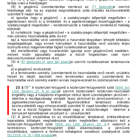
tartója viseli a felelősséget.
(8)
A gépjármű üzembentartója mentesül az
(7) bekezdés
e szerinti
felelőssége alól, ha az eljárást megindításáról szóló értesítés kézhezvételétől
számított 8 napon belül
a)
igazolja, hogy a gépjármű – a szabályszegés időpontját megelőzően –
jogellenesen került ki a birtokából, és a jogellenességgel összefüggésben – a
szabályszegést megelőzően – kezdeményezte a hatáskörrel rendelkező hatóság
eljárását,
b)
nyilatkozik, hogy a gépjárművet – a szabályszegés időpontját megelőzően –
más személy használatába adta, és ezt
ba)
a használatba vevő személlyel a használat tárgyában létrejött kétoldalú
megállapodással, vagy ennek hiányában a használatba vevő személy teljes
bizonyító erejű magánokiratba foglalt nyilatkozatával igazolja,
bb)
menetlevéllel vagy fuvarlevéllel igazolja azon gépjárművek esetében,
melyek külön jogszabály alapján a közúti forgalomban csak ilyen
dokumentumokkal vehetnek részt.
(9)
A
(8) bekezdés b) pont ba) alpont
ja szerinti nyilatkozatnak tartalmaznia
kell
a)
a gépjármű rendszámát,
b)
a természetes személy üzembentartó és használatba vevő nevét, születési
helyét és idejét, lakcímét, nem természetes személy üzembentartó és
használatba vevő személy esetén annak megnevezését és székhelyének címét.
57
23. §
(1)
A közterület-felügyelő a közterület-felügyeletről szóló
1999. évi
LXIII. törvény 27. § a) pont
ja szerinti közterületen közterület-használati
engedély vagy a tulajdonos engedélye nélkül tárolt üzemképtelen járművet –
ideértve a mezőgazdasági vontatót, lassú járművet és járműszerelvényt – a
jogkövetkezményekre történő figyelmeztetést tartalmazó értesítés
kézhezvételétől vagy elhelyezésétől számított 10 napot követően elszállíthatja,
ha az a közúti forgalom biztonságát vagy a közbiztonságot - ideértve a
környezet károsításának veszélyét is - veszélyezteti.
(2)
A jármű elszállítása és az elszállításával, tárolásával, értékesítésével
kapcsolatos költségek meghatározása során megfelelően alkalmazni kell a
közterület-felügyeletről szóló
1999. évi LXIII. törvény 20. §
-t, valamint a
kerékbilincs közterület-felügyelet általi alkalmazására, a járművek
elszállítására, valamint a felmerült költségekre vonatkozó szabályokról szóló
55/2009. (X. 16.) IRM rendelet
et.