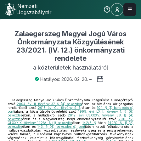
Nemzeti
Jogszabálytár
Zalaegerszeg Megyei Jogú Város
Önkormányzata Közgyűlésének
23/2021. (IV. 12.) önkormányzati
rendelete
a közterületek használatáról
Hatályos: 2026. 02. 20. –
Zalaegerszeg Megyei Jogú Város Önkormányzata Közgyűlése a mozgóképről
szóló
2004. évi II. törvény 37. § (4) bekezdés
ében, az általános közigazgatási
rendtartásról szóló
2016. évi CL. törvény 9. §
-ában és
104. § (1) bekezdés e)
pont
jában, a közterület-felügyeletről szóló
1999. évi LXIII. törvény 1. § (6)
bekezdés
ében, a hulladékról szóló
2012. évi CLXXXV. törvény 88. § (4)
bekezdés
ében és a Magyarország helyi önkormányzatairól szóló
2011. évi
CLXXXIX. törvény 142/A. § (1) bekezdés
ében,
142/B. §
-ában,
142/C. § (1)-(2)
bekezdés
ében és
143. § (4) bekezdés d) pont
jában kapott felhatalmazás; a
hulladékgazdálkodási közszolgáltatási résztevékenység és a résztevékenység
körébe tartozó, hulladékkal kapcsolatos hulladékgazdálkodási tevékenységek
végzésének, valamint a közszolgáltatási résztevékenység igénybevételének