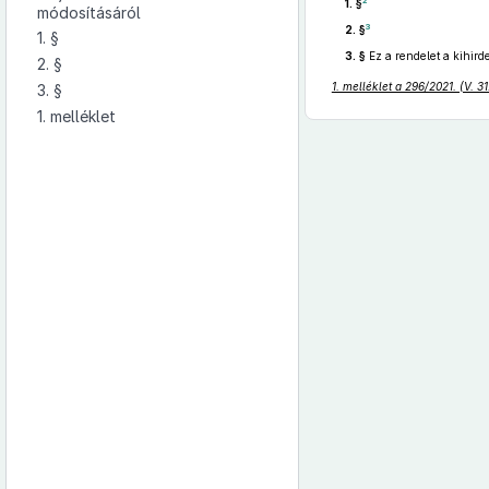
2
1. §
módosításáról
3
2. §
1. §
3. §
Ez a rendelet a kihird
2. §
1. melléklet a 296/2021. (V. 3
3. §
1. melléklet