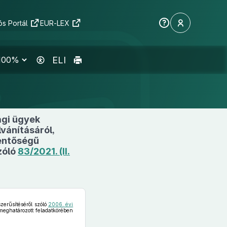
s Portál
EUR-LEX
ELI
ági ügyek
vánításáról,
entőségű
zóló
83/2021. (II.
zerűsítéséről szóló
2006. évi
eghatározott feladatkörében