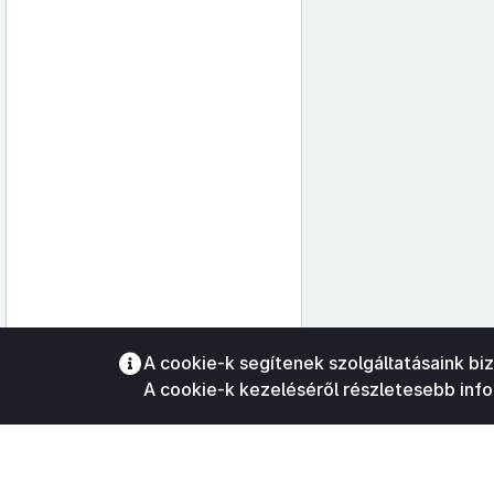
Az oldalmenübe visszatéréshez
A cookie-k segítenek szolgáltatásaink bi
használhatja az
ALT + S
billentyűket.
A cookie-k kezeléséről részletesebb inf