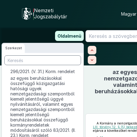
Nemzeti
Magyar 
Jogszabálytár
Ugrás
Oldalmenü
a
tartalomra
Szerkezet
296/2021. (V. 31.) Korm. rendelet
az egyes
nemzetgazda
az egyes beruházásokkal
összefüggő közigazgatási
valamin
hatósági ügyek
beruházásokkal
nemzetgazdasági szempontból
kiemelt jelentőségű üggyé
nyilvánításáról, valamint egyes
nemzetgazdasági szempontból
kiemelt jelentőségű
beruházásokkal összefüggő
A Kormány a nemzetgazdasá
kormányrendeletek
LIII. törvény 12. § (5) beke
módosításáról szóló 83/2021. (II.
eljárva a következőket rendeli
23.) Korm. rendelet