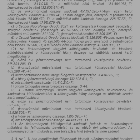
bevételek főösszegét 451.197.820,-Ft-ban állapítja meg, amelyből felhalmozási
célú bevétel 184.110.131,-Ft, a működési célú bevétel 134.484.075,-Ft,
finanszírozási bevétel 132.603.614,-Ft.
b)
az önkormányzat összes kiadását 451.197.820,-Ft-ban, ezen belül
költségvetési kiadását 403.286.741,-Ft-ban hagyja jóvá, amelyből a felhalmozási
célú kiadás 175.169.470,-Ft, a működési célú kiadások összege 228.117.271,-Ft,
finanszírozási kiadás 47.911.079,-Ft.
c)
a Csabdi Napraforgó Óvoda 2021. évi költségvetési kiadásainak fedezetéül
szolgáló bevételek főösszegét 45.926.505,-Ft-ban állapítja meg, amelyből
működési célú bevétel 321.200,-Ft, finanszírozási bevétel 45.605.305,-Ft.
d)
a Csabdi Napraforgó Óvoda összes kiadását 45.926.505,-Ft-ban, ezen belül
költségvetési kiadását 45.926.505,-Ft-ban hagyja jóvá, amelyből a felhalmozási
célú kiadás 317.500,-Ft, a működési célú kiadások összege 45.609.005,-Ft.
(2)
Az önkormányzat tárgyévi költségvetési bevételek és kiadások
különbözeteként a költségvetési hiány összege az alábbiak szerint kerül
megállapításra:
a)
előző évi pénzmaradványt nem tartalmazó költségvetési bevételek:
318.594.206,-Ft,
b)
finanszírozási műveleteket nem tartalmazó költségvetési kiadások:
403.286.741,-Ft,
c)
államháztartáson belüli megelőlegezés visszafizetése: 3.434.885,-Ft,
d)
a hiány (pénzmaradvány) összege: 132.603.614,-Ft,
e)
intézményfinanszírozás: 44.410.210,-Ft
f)
állami támogatás megelőlegezés összege: 0,-Ft.
(3)
A Csabdi Napraforgó Óvoda tárgyévi költségvetési bevételeinek és
kiadásainak különbözeteként a költségvetési hiány összege az alábbiak szerint
kerül megállapításra:
a)
előző évi pénzmaradványt
nem tartalmazó költségvetési bevételek:
321.200,- Ft
b)
finanszírozási műveleteket nem tartalmazó költségvetési kiadások:
45.926.505,- Ft,
c)
a hiány pénzmaradvány összege: 1.195.095,- Ft
d)
intézményfinanszírozás összege: 44.410.210,- Ft
(4)
Az önkormányzat költségvetési kiadásait fedezik az önkormányzat
működési és felhalmozási bevételei, és az előző évi pénzmaradvány. Az
önkormányzat sem működési, sem fejlesztési hitel felvétellel nem számol.
2. §
Az
1. §
-ban megállapított főösszegek kiemelt előirányzatonkénti bontását