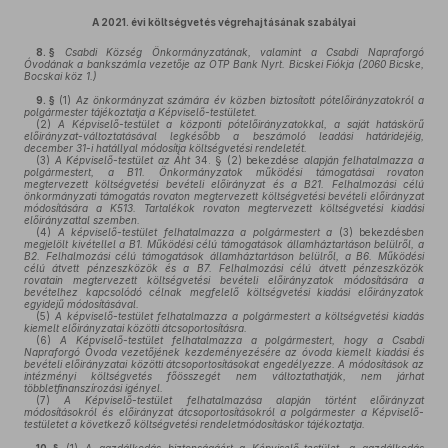
A 2021. évi költségvetés végrehajtásának szabályai
8. §
Csabdi Község Önkormányzatának, valamint a Csabdi Napraforgó
Óvodának a bankszámla vezetője az OTP Bank
Nyrt
. Bicskei Fiókja (2060 Bicske,
Bocskai köz 1.)
9. §
(1)
Az önkormányzat számára év közben biztosított pótelőirányzatokról a
polgármester tájékoztatja a Képviselő-testületet.
(2)
A Képviselő-testület a központi pótelőirányzatokkal, a saját hatáskörű
előirányzat-változtatásával legkésőbb a beszámoló leadási határidejéig,
december 31-i hatállyal módosítja költségvetési rendeletét.
(3)
A Képviselő-testület az Áht
34. § (2) bekezdés
e alapján felhatalmazza a
polgármestert,
a B11. Önkormányzatok működési támogatásai rovaton
megtervezett költségvetési bevételi előirányzat és a B21. Felhalmozási célú
önkormányzati támogatás rovaton megtervezett költségvetési bevételi előirányzat
módosítására a K513. Tartalékok rovaton megtervezett költségvetési kiadási
előirányzattal szemben.
(4)
A képviselő-testület felhatalmazza a polgármestert a
(3) bekezdés
ben
megjelölt kivétellel a B1. Működési célú támogatások államháztartáson belülről, a
B2. Felhalmozási célú támogatások államháztartáson belülről, a B6. Működési
célú átvett pénzeszközök és a B7. Felhalmozási célú átvett pénzeszközök
rovatain megtervezett költségvetési bevételi előirányzatok módosítására a
bevételhez kapcsolódó célnak megfelelő költségvetési kiadási előirányzatok
egyidejű módosításával.
(5)
A képviselő-testület felhatalmazza a polgármestert a költségvetési kiadás
kiemelt előirányzatai közötti átcsoportosításra.
(6)
A Képviselő-testület felhatalmazza a polgármestert, hogy a Csabdi
Napraforgó Óvoda vezetőjének kezdeményezésére az óvoda kiemelt kiadási és
bevételi előirányzatai közötti átcsoportosításokat engedélyezze. A módosítások az
intézményi költségvetés főösszegét nem változtathatják, nem járhat
többletfinanszírozási igényel.
(7)
A Képviselő-testület felhatalmazása alapján történt előirányzat
módosításokról és előirányzat átcsoportosításokról a polgármester a Képviselő-
testületet a következő költségvetési rendeletmódosításkor tájékoztatja.